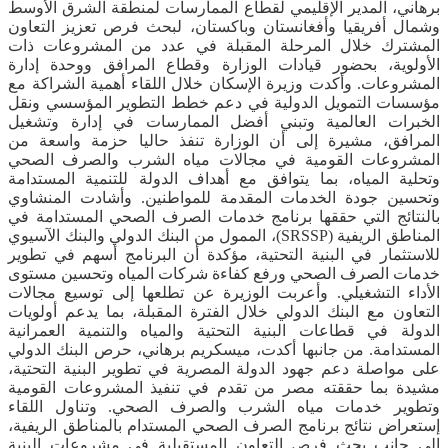
برهاني، المدير الإقليمي لقطاع الممارسات لمنطقة الشرق الأوسط
وشمال أفريقيا وأفغانستان وباكستان، لبحث فرص تعزيز التعاون
المشترك خلال المرحلة المقبلة في عدد من المشروعات ذات
الأولوية، بحضور قيادات الوزارة وقطاع المرافق ووحدة إدارة
المشروعات. وأكدت وزيرة الإسكان خلال اللقاء أهمية الشراكة مع
مؤسسات التمويل الدولية في دعم خطط التطوير المؤسسي ونقل
الخبرات العالمية وتبني أفضل الممارسات في إدارة وتشغيل
المرافق، مشيرة إلى أن الوزارة تنفذ حاليا حزمة واسعة من
المشروعات القومية في مجالات مياه الشرب والصرف الصحي
وتحلية المياه، بما يتوافق مع أهداف الدولة للتنمية المستدامة
وتحسين جودة الخدمات المقدمة للمواطنين. وأشادت المنشاوي
بالنتائج التي حققها برنامج خدمات الصرف الصحي المستدامة في
المناطق الريفية (SRSSP)، الممول من البنك الدولي والبنك الآسيوي
للاستثمار في البنية التحتية، مؤكدة أن البرنامج أسهم في تطوير
خدمات الصرف الصحي ورفع كفاءة شركات المياه وتحسين مستوى
الأداء التشغيلي. وأعربت الوزيرة عن تطلعها إلى توسيع مجالات
التعاون مع البنك الدولي خلال الفترة المقبلة، بما يدعم أولويات
الدولة في قطاعات البنية التحتية والمياه والتنمية العمرانية
المستدامة. من جانبها أكدت، ميسكريم برهاني، حرص البنك الدولي
على مواصلة دعم جهود الدولة المصرية في تطوير البنية التحتية،
مشيدة بما حققته مصر من تقدم في تنفيذ المشروعات القومية
وتطوير خدمات مياه الشرب والصرف الصحي. وتناول اللقاء
إستعراض نتائج برنامج الصرف الصحي المستدام بالمناطق الريفية،
إلى جانب بحث فرص التعاون المستقبلية في مشروعات البنية