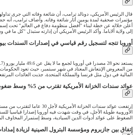
قال الرئيس الأمريكي، دونالد ترامب، أن شائعة وفاته التي جرى تداول
مؤتمرات صحفية لمدة يومين أثار شائعة وفاته. وأضاف ترامب، أنه حص
أعلن خلاله عن خطة لبناء "أفضل منظومة دفاع في العالم" تحت إسم "ا
إلى ولاية ألاباما. وأكد الرئيس الأمريكي أن إدارته ستبذل "كل ما في 
أوروبا تتجه لتسجيل رقم قياسي في إصدارات السندات بيو
من المعروض الإنتعاش المعتاد في شهر سبتمبر، حيث تعود الحكومات وا
المالية في دول مثل فرنسا والمملكة المتحدة، جذبت العائدات المرتف
عوائد سندات الخزانة الأمريكية تقترب من 5% وسط ضغوط عالمية
الضغوط على عوائد أدوات الدين السيادية، وسط إستمرار المخاوف الم
إتفاق بين جازبروم ومؤسسة البترول الصينية لزيادة إمدادا