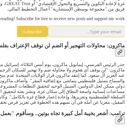
غزة 
فريق من "مجموعة بوسطن الإستشارية" أعمال التخطيط المالي.
reading! Subscribe for free to receive new posts and support my work.
Subscribe
ماكرون: محاولات التهجير أو الضم لن توقف الإعتراف بف
حذر الرئيس الفرنسي، إيمانويل ماكرون، يوم أمس الثلاثاء، إسرائيل 
ماكرون: "لن يوقف أي هجوم ولا محاولة ضم ولا تهجير للسكان الزخم ا
عبد العزيز آل سعود. كما إنتقد ماكرون قرار الولايات المتحدة عدم منح
دولي ممكن لحل الدولتين، السبيل الوحيد لتحقيق التطلعات المشروعة 
مساعدات إنسانية واسعة النطاق إلى سكان غزة، ونشر بعثة لتحقيق ال
السلطة الفلسطينية وتعزيزها، وإعادة إعمار قطاع غزة بالكامل". وكا
المقبل، معربا عن أمله في أن تسهم هذه الخطوة في تعزيز فرص تحق
ترامب: أشعر بخيبة أمل كبيرة تجاه بوتين.. وسأقوم "بعمل 