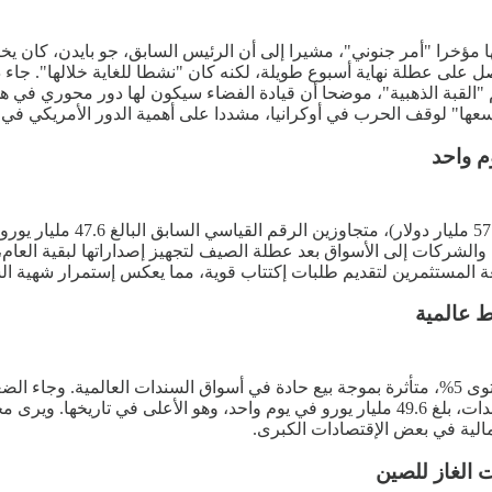
ها مؤخرا "أمر جنوني"، مشيرا إلى أن الرئيس السابق، جو بايدن، كان يخ
ل على عطلة نهاية أسبوع طويلة، لكنه كان "نشطا للغاية خلالها". ج
لقبة الذهبية"، موضحا أن قيادة الفضاء سيكون لها دور محوري في هذه
وسعها" لوقف الحرب في أوكرانيا، مشددا على أهمية الدور الأمريكي في إ
م واحد
يستعد نحو 28 مصدرا في أوروب
لشركات إلى الأسواق بعد عطلة الصيف لتجهيز إصداراتها لبقية العام، 
عة المستثمرين لتقديم طلبات إكتتاب قوية، مما يعكس إستمرار شهية ال
إرتفعت عوائد سندات الخزانة الأمريكية لأجل 30 عاما لتقترب من مستوى 5%، متأثرة بموجة بيع حادة في
الأوروبية طويلة الأجل، في وقت شهدت فيه أوروبا إصدارا قياسيا للسندات، بلغ 49.6 مليار يورو 
الية في بعض الإقتصادات الكبرى.
ت الغاز للصين