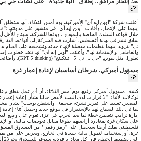
بعد إنتحار مراهق.. إطلاق "آلية جديدة" على تشات جي بي
أعلنت شركة "أوبن إيه آي" الأميركية، يوم أمس الثلاثاء، أنها ستطلق 
إبنهما على الإنتحار. وأفادت "أوبن إيه آي" في منشور على مدونتها :
خلال قواعد السلوك الخاصة بالنموذج". ووفقا للشركة، سيتاح للأهل أ
تي" بتزويد إبنهما بتعليمات مفصلة لإنهاء حياته وتشجيعه على القيا
تطورا، مثل نموذج "جي بي تي -5 - ثينكينغ" (GPT-5-thinking). وأضافت المجموعة الأميركية: "تلتزم نماذج التفكير بإرشادات السلامة وتطبقها بشكل منهجي أكثر".
مسؤول أميركي: شرطان أساسيان لإعادة إعمار غزة
كشف مسؤول أميركي رفيع، يوم أمس الثلاثاء، أن أي عمل يتعلق بإعا
لوكالات الأنباء: "لا قرارات لدى البيت الأبيض حاليا بشأن إعادة إع
المصدر، تعليقا على تقرير نشرته صحيفة "واشنطن بوست" بشأن مشروع
على سكان غزة بمغادرة أراضيهم طوعا مقابل تعويضات مالية، أو الإنتق
غزة، أو إستخدامه لتمويل بداية جديدة في الخارج، ويعرض على من يقرر
الت