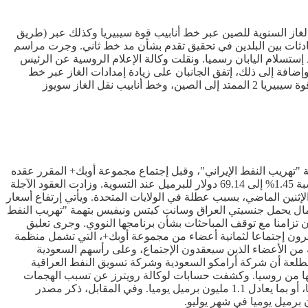
الغاز السنوية للصين عبر خط أنابيب قوة سيبيريا وكذلك عبر (طريق
ادثات بين البلدين في تحقيق تقدم بشأن مد خط ثاني. وجرت مراسم
 إستسلام اليابان رسميا. ونقلت وكالة الإعلام الروسية عن الرئيس
 على زيادة الإمدادات إلى 44 مليار متر مكعبة سنويا من 38 مليار متر مكعبة سنويا. وإضافة إلى ذلك، إتفق الجانبان على زيادة إمدادات الغاز عبر خط
الشرق الأقصى من عشرة مليارات متر مكعبة إلى 12 مليار متر مكعبة. وأوضح ميلر أنه تم توقيع مذكرة تفاهم ملزمة قانونا لبناء خط أنابيب قوة سيبيريا 2 الممتد إلى الصين، وخط أنابيب نقل الغاز سويوز
 "تهريب النفط الإيراني"، وقبل إجتماع مجموعة أوبك+ المقرر عقده
يوم الأحد وسط توقعات بألا يؤدي إلى إلغاء التحالف للتخفيضات الطوعية المتبقية في الإنتاج. وإرتفعت العقود الآجلة لخام برنت 99 سنتا أو بنسبة 1.45% إلى 69.14 دولار للبرميل عند التسوية. وزادت العقود الآجلة
تسوية لعقود الخام الأميركي، يوم الإثنين الماضي، بسبب عطلة في الولايات المتحدة. ويأتي إرتفاع أسعار
عمال يحمل جنسيتي العراق وسانت كيتس ونيفيس بتهمة "تهريب النفط
 تزامنا مع توقف المباحثات بشأن برنامجها النووي. وجرى تعليق
يو الماضي. وفي سياق آخر، ينتظر المستثمرون إجتماعا لثمانية أعضاء من مجموعة أوبك+، التي تشمل منظمة
ية من الأعضاء الذين سيعقدون الإجتماع، وعلى رأسهم السعودية
 عبر هذه التخفيضات. وذكرت ثلاثة مصادر مطلعة أن شركة أرامكو السعودية وشركة تسويق النفط العراقية
عمها من روسيا. وكشفت حسابات لوكالة رويترز عن تسبب الهجمات
الأوكرانية الأخيرة بالطائرات المسيرة على منشآت نفطية روسية في إغلاق منشآت تشكل 17% على الأقل من طاقة معالجة النفط في روسيا، أو بما يعادل 1.1 مليون برميل يوميا. وفي المقابل، ذكر مصدر