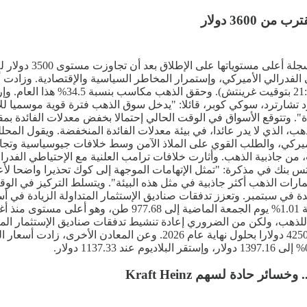
3600 دولار
إرتفعت أسعار الذهب 
 في بنك ستاندرد تشارترد، سوكي كوبر، قائلا: "يدخل سوق الذهب فترة قوية م
با، وفقا لأداة CME FedWatch. وتزيد جاذبية الذهب، الذي لا يدر عائدا، في بيئة معدلات الفائ
 الأميركي، والطلب القوي على الملاذ الآمن وسط خلافات جيوسياسية وت
 من جاذبية الذهب. وأثارت خلافات ترامب العلنية مع الإحتياطي الفدرا
س بنك في مذكرة: "تمثل الإتهامات الموجهة إلى كوك تحذيرا واضحا لأع
ارات الذهب أكثر جاذبية في مثل هذه البيئة". ويتسلط التركيز في الوق
 للذهب، ولكن من الضروري إعادة تنشيط تدفقات صناديق الإستثمار المتد