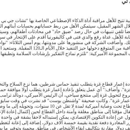
 تي
آلية تتيح للأهل مراقبة أداة الذكاء الإصطناعي الخاصة بها "تشات جي ب
"خلال الشهر المقبل، سيتمكن الأهل من ربط حساباتهم بحسابات أبنائهم
يضا تلقي تنبيهات في حال رصد "ضيق حاد" في محادثات أطفالهم، وسيتم
م بذلك. وأضافت الشركة في منشورها على مدونتها، يوم أمس الثلاثاء: "
والعاطفي والإستجابة لها". وأعلنت "أوبن إيه
دة إعمار قطاع غزة يتطلب تنفيذ حماس شرطين، هما نزع السلاح والتخ
مار غزة". وأضاف:" أي عمل يتعلق بإعادة إعمار غزة يتطلب أولا موافقة
 لتحويل غزة إلى منتجع سياحي، أن الرئيس الأميركي، دونالد ترامب 
إدارة ترامب تتضمن خطة لما بعد الحرب في غزة، تقوم على 
ال مؤقتا إلى مناطق مغلقة وآمنة داخل القطاع لحين إكتمال إعادة الإ
 المغادرة دفعة نقدية بقيمة خمسة آلاف دولار، إضافة إلى إعانة لتغطي
ي تضمنتها الخطة، فإن كل مغادرة فردية ستوفر للصندوق نحو 23 ألف دولار مقارنة بتكاليف إبقاء الأش