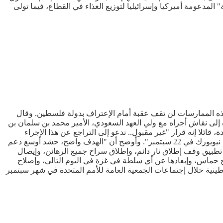
السابق "مؤسسة غزة الإنسانية" المدعومة أميركيا وإسرائيليا لتوزيع الغذاء في القطاع، فيما تولى
هذه الممارسات لن تقف عقبة أمام الإعتراف بدولة فلسطين. وقال
 إلى نقاش أجراه مع ولي العهد السعودي، الأمير محمد بن سلمان بن
قائلا إنه قرار "غير مقبول.. ندعو إلى التراجع عن هذا الإجراء
والسماح بتمثيل فلسطيني يتماشى مع إتفاقية المقر". وأضاف ماكرون أن فرنسا والسعودية ستتشاركان معا: "رئاسة مؤتمر حل الدولتين في نيويورك في 22 سبتمبر". وأوضح أن "الهدف واضح، حشد أوسع دعم
تطبيق وقف إطلاق نار دائم، وإطلاق سراح جميع الرهائن، وإيصال
 حماس، وإبعادها عن أي سلطة في غزة في اليوم التالي، وإصلاح
ينية خلال إجتماعات الجمعية العامة للأمم المتحدة في شهر سبتمبر