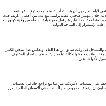
تفي لأيام "من دون أن يتحدث أحد"، بينما مجرد توقفه عن عقد
اء ذلك خلال مؤتمر صحفي عقده ترامب مع عدد من أعضاء إدارته، حيث
 المنظومة، كما أعلن عن نقل مقر قيادة الفضاء من ولاية كولورادو
عادة الإستقرار إلى الساحة الدولية.
ا لجمع ما لا يقل عن 49.6 مليار يورو (57.7 مليار دولار)، متجاوزين الرقم القياسي السابق البالغ 47.6 مليار يورو، والمسجل في وقت سابق من هذا العام. ويعكس هذا التدفق الكبير
وفقا لبيانات جمعتها وكالة "بلومبرج". ورغم إستمرار المخاوف
سوق لأدوات الدين.
 أسواق السندات العالمية. وجاء الضغط على السندات الأمريكية متزامنا مع تراجع حاد في السندات
في يوم واحد، وهو الأعلى في تاريخها. ويرى محللون أن إرتفاع المعروض من السندات في الأسواق العالمية يعزز