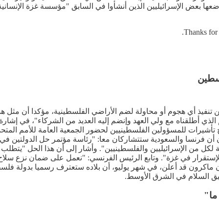
لإعادة التكوين والتسريع والتحول الإقتصادي" أو GREAT Trust، وضعها بعض الإسرائيليين الذين أنشأوا في 
Thanks for 
لسطين
من تنفيذ أي هجوم أو محاولة لضم الأراضي الفلسطينية، مؤكدا أن مثل 
لذي أطلقناه مع ولي العهد وإنضم إليه العديد من الشركاء"، في إشارة
 تأشيرات للمسؤولين الفلسطينيين لحضور الجمعية العامة للأمم المتحدة، 
لكل من الإسرائيليين والفلسطينيين". وأشار إلى أن هذا الحل "يتطلب 
إستقرار في غزة". وتابع الرئيس الفرنسي: "نعمل على ضمان نزع سلاح
ن ماكرون قد أعلن، في شهر يوليو، أن بلاده ستعترف رسميا بدولة فلسط
يق السلام في الشرق الأوسط.
ما"