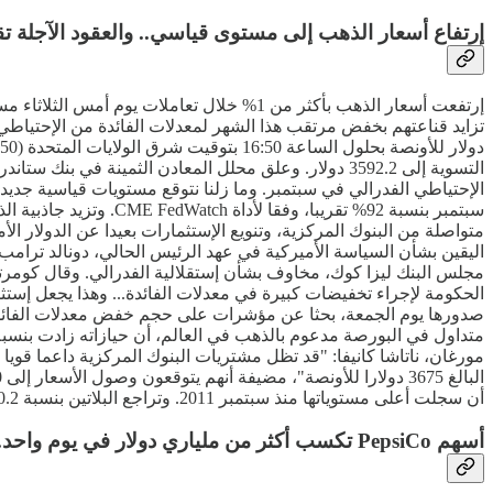
إرتفاع أسعار الذهب إلى مستوى قياسي.. والعقود الآجلة تقترب من 
التسوية إلى 3592.2 دولار. وعلق محلل المعادن الثمينة
سبتمبر بنسبة 92% تقري
متواصلة من البنوك المركزية، وتنويع الإستثمارات بعيدا عن الدولار
اليقين بشأن السياسة الأميركية في عهد الرئيس الحالي، دونالد ترامب،
مجلس البنك ليزا كوك، مخاوف بشأن إستقلالية الفدرالي. وقال كومرت
الحكومة لإجراء تخفيضات كبيرة في معدلات الفائدة... وهذا يجعل إستثم
مورغان، ناتاشا كانيفا: "قد تظل مشتريات البنوك المركزية داعما قويا
أن سجلت أعلى مستوياتها منذ سبتمبر 2011. وتراجع البلاتين بنسبة 0.2% إلى 1397.16 دولار، وإستقر البلاديوم عند 1137.33 دولار.
أسهم PepsiCo تكسب أكثر من ملياري دولار في يوم واحد.. وخسائر حادة لسهم Kraft Heinz