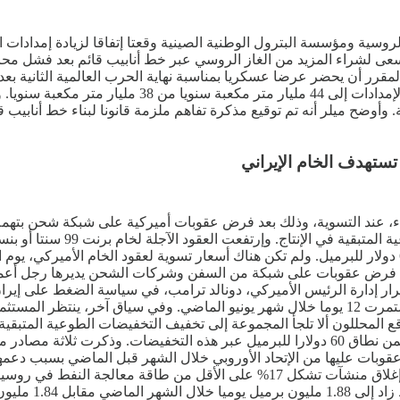
روسية ومؤسسة البترول الوطنية الصينية وقعتا إتفاقا لزيادة إمدادات 
سعى لشراء المزيد من الغاز الروسي عبر خط أنابيب قائم بعد فشل مح
مقرر أن يحضر عرضا عسكريا بمناسبة نهاية الحرب العالمية الثانية بعد
التنفيذي لشركة جازبروم، أليكسي ميلر، أن الجانبين إتفقا
تستهدف الخام الإيراني
اء، عند التسوية، وذلك بعد فرض عقوبات أميركية على شبكة شحن بتهمة
للخام الأميركي 1.58 دولار أو بنسبة 2.47%، لتسجل عند التسوية 65.59 دولار للبرميل. ولم تكن هناك أسعار 
ثلاثاء، فرض عقوبات على شبكة من السفن وشركات الشحن يديرها رجل أ
ر إدارة الرئيس الأميركي، دونالد ترامب، في سياسة الضغط على إيران
الجولة السادسة من المحادثات بعد إندلاع حرب بين إسرائيل وإيران إستمرت 12 يوما خلال شهر يون
وقع المحللون ألا تلجأ المجموعة إلى تخفيف التخفيضات الطوعية المتبق
وروسيا، وذلك تزامنا مع توفير الدعم للسوق والحفاظ على الأسعار ضمن نطاق 60 دولارا للبرميل
ض عقوبات عليها من الإتحاد الأوروبي خلال الشهر قبل الماضي بسبب د
ميا في شهر يوليو.