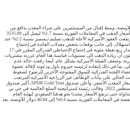
بأكثر من 1% خلال تعاملات يوم أمس الثلاثاء مسجلة أعلى مستوياتها على الإطلاق بعد أن تجاوزت مستوى 3500 دولار للأونصة، وسط إقبال من المستثمرين على شراء المعدن بدافع من
تزايد قناعتهم بخفض مرتقب هذا الشهر لمعدلات الفائدة من الإحتياطي الفدرالي الأميركي، وإستمرار المخاطر السياسية والإقتصادية. وزادت أسعار الذهب في المعاملات الفورية بنسبة 1.7% ليصل إلى 3535.09
دولار للأونصة بحلول الساعة 16:50 بتوقيت شرق الولايات المتحدة (21:50 بتوقيت غرينتش). وحقق الذهب مكاسب بنسبة 34.5% هذا العام. وإرتفعت العقود الأميركية الآجلة للذهب تسليم ديسمبر بنسبة 2.2% عند
وسميا للاستهلاك، إلى جانب توقعات بخفض معدلات الفائدة في إجتماع
الإحتياطي الفدرالي في سبتمبر. وما زلنا نتوقع مستويات قياسية جديدة". وتتوقع الأسواق في الوقت الحالي إحتمالا بخفض معدلات الفائدة بمقدار ربع نقطة مئوية في إجتماع الإحتياطي الفدرالي المقرر في 17
دة المنخفضة. ويقول المحللون أن زيادة الذهب إلى مستويات قياسية هذا العام عززته مشتريات
جارية، وضعف العملة الأميركية بشكل عام. أيضا رفعت حالة عدم
لي، بما في ذلك إنتقاده لرئيسه جيروم باول ودعوته لإقالة عضوة
ضاء اللجنة الفدرالية للسوق المفتوحة الآخرين للرضوخ لضغوط
ت الحالي على بيانات الوظائف غير الزراعية الأميركية المرتقب
صدورها يوم الجمعة، بحثا عن مؤشرات على حجم خفض معدلات الفائدة في سبتمبر. وتعزز تدفقات صناديق الإستثمار المتداولة الزيادة في أسعار المعدن الأصفر. وأعلن صندوق SPDR Gold Trust، أكبر صندوق
متداول في البورصة مدعوم بالذهب في العالم، أن حيازاته زادت بنسبة 1.01% يوم الجمعة الماضية إلى 977.68 طن، وهو أعلى مستوى منذ أغسطس 2022. وقالت رئيسة إستراتيجية السلع العالمية في جي بي
اولة حتى ترتفع الأسعار مجددا نحو هدفنا الصعودي لنهاية العام
البالغ 3675 دولارا للأونصة"، مضيفة أنهم يتوقعون وصول الأسعار إلى 4250 دولارا بحلول نهاية عام 2026. وعن المعادن الأخرى، زادت أسعار الفضة في المعاملات الفورية بنسبة 0.4% إلى 40.84 دولار للأونصة، بعد