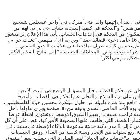
ي تي"، بعد أن إتهمها والدا فتى أميركي في أواخر أغسطس بتشجيع
 المراهقين" و"التحكم في كيفية إستجابة تشات جي بي تي لهم من
كنون من التحكم في إعدادات الحساب. يأتي هذا الإعلان إثر منشور
سابق نشر في نهاية أغسطس، أشارت فيه الشركة إلى أنها تعد آلية رقابة للأهل، غداة رفع والدي فتى في كاليفورنيا أقدم على الإنتحار في سن 16 عاما، دعوى قضائية ضد "أوبن إيه آي"، متهمين "تشات جي بي
نواصل تحسين كيفية تعرف نماذجنا على علامات الضيق النفسي
 آي" أنها تتخذ خطوات إضافية من المتوقع دخولها حيز التنفيذ خلال الأيام الـ120 المقبلة. وستعيد الشركة توجيه بعض "المحادثات الحساسة" إلى نماذج التفكير الأكثر
لي عن حكم القطاع. وقال المسؤول الرفيع في البيت الأبيض
 حماس على نزع السلاح، والتخلي عن الحكم في القطاع". وأوضح
"دافع منذ فترة طويلة عن حلول مبتكرة لتحسين حياة الفلسطينيين،
بما في ذلك السماح لهم بالإستقرار في موقع جديد وجميل أثناء إعادة إعمار غزة". وكانت صحيفة "واشنطن بوست" قد نشرت في وقت سابق، يوم الأحد الماضي، فحوى وثيقة من 38 صفحة يجري تداولها داخل
وضع القطاع تحت وصاية أميركية لمدة لا تقل عن 10 سنوات، وتحويله إلى ما وصفه ترامب نفسه بـ"ريفييرا الشرق الأوسط". وتحتوي الخطة عرضا
عمار. الخطة، التي إطلعت عليها الصحيفة الأميركية، تنص على أن كل
فلسطيني يملك أرضا سيحصل على "رمز رقمي" من الصندوق المسؤول عن إعادة التكوين الإقتصادي، يمكن إستبداله لاحقا بشقة في واحدة من 6 إلى 8 مدن ذكية حديثة مدعومة بالذكاء الإصطناعي ستبنى في
ة أربع سنوات من الإيجار وسنة كاملة من الغذاء. ووفق الحسابات
خاص في مناطق محمية وتوفير ما يسمى بـ"خدمات دعم الحياة" لهم. المبادرة التي حملت إسم "صندوق