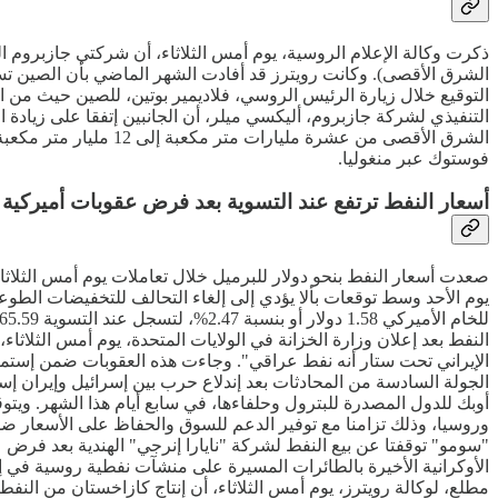
ذكرت وكالة الإعلام الروسية، يوم أمس الثلاثاء، أن شركتي جازبروم ال
الشرق الأقصى). وكانت رويترز قد أفادت الشهر الماضي بأن الصين ت
التوقيع خلال زيارة الرئيس الروسي، فلاديمير بوتين، للصين حيث من ال
فوستوك عبر منغوليا.
أسعار النفط ترتفع عند التسوية بعد فرض عقوبات أميركية 
صعدت أسعار النفط بنحو دولار للبرميل خلال تعاملات يوم أمس الثلاث
النفط بعد إعلان وزارة الخزانة في الولايات المتحدة، يوم أمس ال
الإيراني تحت ستار أنه نفط عراقي". وجاءت هذه العقوبات ضمن إستمرا
أوبك للدول المصدرة للبترول وحلفاءها، في سابع أيام هذا الشهر. ويت
"سومو" توقفتا عن بيع النفط لشركة "نايارا إنرجي" الهندية بعد فر
مطلع، لوكالة رويترز، يوم أمس الثلاثاء، أن إنتاج كازاخستان من النفط زاد إلى 1.88 مليون برميل يوميا خلال الشهر الماضي مقابل 1.84 مليون برميل يو