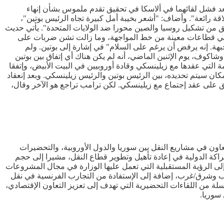
، بعد فشل لقائهما في ألاسكا في تحقيق تقدم ملموس بشأن إنهاء
اقة رائعة". وأضاف: "أشعر بخيبة أمل كبيرة تجاه الرئيس بوتين"،
لق من تشكيل روسيا والصين محورا ضد الولايات المتحدة". يأتي حديث
ة في قطاعات معينة من خط المواجهة، وما زالت تشن ضربات على
هة. إنه يرفض أن يرغم على السلام" في إشارة إلى بوتين. ولم
كوف، يوم الإثنين الماضي، أنه لم يكن هناك أي إتفاق بين بوتين
التي عقدها مع زيلينسكي وقادة أوروبيين في البيت الأبيض، وإتفقا
كان سيتم تحديده، بين الرئيس بوتين والرئيس زيلينسكي. وبعد إنعقاد
افق على عقد إجتماع مع زيلينسكي. لكن ترامب تراجع هو الآخر وقال،
اون في مشاريع النقل بين سوريا والدول الأوروبية، والتحضيرات
شراكة الدولية في إعادة تأهيل وتطوير قطاع النقل، مشيرا إلى حجم
 إلى الرؤية المستقبلية التي تعمل عليها الوزارة في مجال المشروعات
ب وشرق/غرب، إضافة إلى الإستفادة من التجارب الفرنسية في نقل
ة من اللقاءات التحضيرية التي تهدف إلى تعزيز التعاون الإقتصادي،