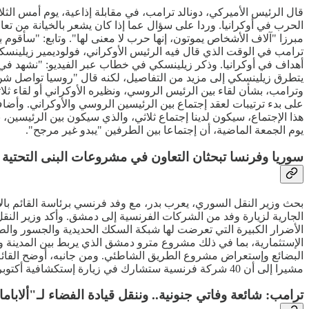
قال الرئيس الأميركي، دونالد ترامب، في مقابلة إذاعية، يوم أمس الثل
الحرب في أوكرانيا. وردا على سؤال عما إذا كان يشعر بالخيانة من تعا
مبرزا "آلاف الأشخاص يموتون، إنها حرب لا معنى لها". وتابع: "سأقوم
ترامب في الوقت الذي قال فيه الرئيس الأوكراني، فولوديمير زيلين
أهداف في أوكرانيا. وذكر زيلينسكي في خطاب عبر الفيديو: "نشهد في 
يتطرق زيلينسكي إلى مزيد من التفاصيل، لكنه قال "روسيا تواصل شن ا
وترامب، بشأن لقاء بين الرئيس الروسي، ونظيره الأوكراني أو لقاء ثل
على بدء ترتيبات لعقد إجتماع بين الرئيسين الروسي والأوكراني. وأضاف
هذا الإجتماع، سيكون لدينا إجتماع ثلاثي، والذي سيكون بين الرئيسين،
يوم الجمعة الماضية، أن إجتماعا بين الطرفين "يبدو غير مرجح".
سوريا وفرنسا تبحثان التعاون في مشروعات البنى التحتية 
بحث وزير النقل السوري، يعرب بدر، مع وفد فرنسي برئاسة القائم بالأ
الجارية لزيارة وفد من الشركات الفرنسية إلى دمشق. وأكد وزير النقل 
الأضرار الكبيرة التي تعرضت لها شبكة السكك الحديدية والجسور والطرق
الإستثمارية، بما في ذلك مشروع مترو دمشق الذي يربط بين المدين
البضائع وإستعراض مشروع الطريق الشاطئي. ومن جانبه، أوضح القائم ب
مشيرا إلى أن 40 شركة فرنسية ستشارك في زيارة إستكشافية أكتوبر المقبل للتعرف على الإحتياجات والمشاريع الإستثمارية المطروحة في سوريا.
ترامب: شائعة وفاتي جنونية.. وننقل قيادة الفضاء لـ"ألاباما"