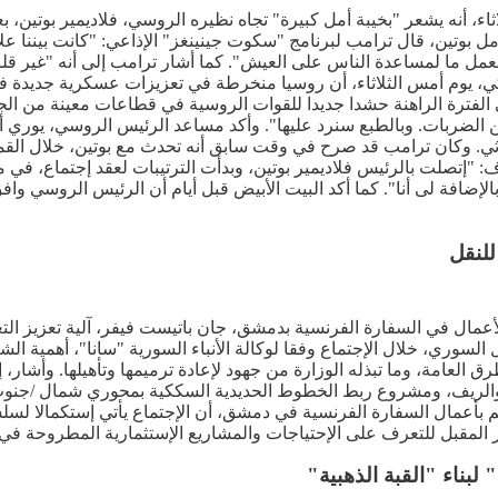
اثاء، أنه يشعر "بخيبة أمل كبيرة" تجاه نظيره الروسي، فلاديمير بوتين
مل بوتين، قال ترامب لبرنامج "سكوت جينينغز" الإذاعي: "كانت بيننا عل
 بعمل ما لمساعدة الناس على العيش". كما أشار ترامب إلى أنه "غير ق
سكي، يوم أمس الثلاثاء، أن روسيا منخرطة في تعزيزات عسكرية جديد
الفترة الراهنة حشدا جديدا للقوات الروسية في قطاعات معينة من الجب
لضربات. وبالطبع سنرد عليها". وأكد مساعد الرئيس الروسي، يوري أوشا
اثي. وكان ترامب قد صرح في وقت سابق أنه تحدث مع بوتين، خلال القمة 
: "إتصلت بالرئيس فلاديمير بوتين، وبدأت الترتيبات لعقد إجتماع، في م
 بالإضافة لى أنا". كما أكد البيت الأبيض قبل أيام أن الرئيس الروسي و
للنقل
عمال في السفارة الفرنسية بدمشق، جان باتيست فيفر، آلية تعزيز التع
السوري، خلال الإجتماع وفقا لوكالة الأنباء السورية "سانا"، أهمية ال
 العامة، وما تبذله الوزارة من جهود لإعادة ترميمها وتأهيلها. وأشار،
ة والريف، ومشروع ربط الخطوط الحديدية السككية بمحوري شمال /جنو
أعمال السفارة الفرنسية في دمشق، أن الإجتماع يأتي إستكمالا لسلسل
 لبناء "القبة الذهبية"