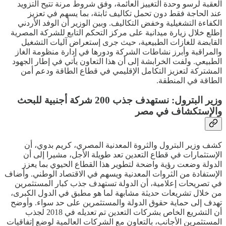
العقبة لرسو وحدة التغييز العائمة، وفق شروط مرنة تتيح التزويد
عند الحاجة فقط دون تحمل تكاليف ثابتة، بما يسهم في تعزيز
الكفاءة التشغيلية وخفض التكاليف. وبين الوزير أن الوفد الأردني
إطلع خلال زيارة ميدانية على مركز التحكم التابع للشركة المصرية
القابضة للغازات الطبيعية، حيث جرى إستعراض آليات التشغيل
والمراقبة وأبرز نشاطات الشركة ودورها في إدارة منظومة الغاز
الطبيعي. ولفت الخرابشة إلى أن هذا التعاون يأتي في إطار الجهود
المشتركة لتعزيز التكامل الإقليمي في قطاع الطاقة ودعم أمن
الطاقة في المنطقة.
وزير البترول: نستهدف جذب 200 شركة أجنبية للبحث
والإستكشاف في مصر
كشف وزير البترول والثروة المعدنية المصري، كريم بدوي، أن
الإستثمارات في قطاع التعدين تعد طويلة الأجل، مشيرا إلى أن
الدولة وضعت رؤية واضحة لتطوير هذا القطاع الحيوي بما يعزز
الإستفادة من الثروات المعدنية ويسهم في الاقتصاد الوطني. وأضاف
في تصريحات إعلامية، أن الدولة تستهدف جذب كبار المستثمرين
من خلال تشريعات حديثة مشابهة لما هو مطبق في الدول الكبرى،
تهدف إلى حماية حقوق الدولة والمستثمرين على حد سواء. وأوضح
أن التشريع الخاص بشركات التعدين تم تعديله في 2018 لجذب
المستثمرين الأجانب، بالتعاون مع الشركات العالمية لوضع إتفاقيات