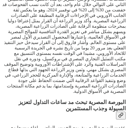
الثاني على التوالي خلال عام واحد، بعد أن كانت نسب الفحوصات قد
خفضت من 30% إلى 20% في نوفمبر 2024، وهو ما يعكس ثقة
الجانب الأوروبي في الإجراءات الرقابية المطبقة على الصادرات
الزراعية المصرية. وأكد وزير الزراعة أن القرار يمثل إعترافا دوليا
بمخرجات منظومة الرقابة على الصادرات الزراعية المصرية،
ويسهم بشكل مباشر في تعزيز القدرة التنافسية للموالح المصرية
في الأسواق العالمية، بإعتبارها المحصول التصديري الأول لمصر
على مستوى العالم. وأشار فاروق إلى أن القرار سيدخل حيز التنفيذ
الفعلي بعد مرور 20 يوما من تاريخ نشره في الجريدة الرسمية
للاتحاد الأوروبي، مشيدا في الوقت نفسه بمستوى التنسيق مع
مكتب التمثيل التجاري المصري في بروكسيل، ودوره في نقل
المراسلات الفنية والرد على الإشتراطات الأوروبية وتوضيح الموقف
المصري بشكل مهني. وثمن وزير الزراعة الجهود التي بذلها قطاع
الخدمات الزراعية والمتابعة، والإدارة المركزية للحجر الزراعي، في
وضع وتنفيذ القواعد الرقابية التي ضمنت الحفاظ على جودة
الصادرات الزراعية المصرية وإستدامتها، بما يدعم مكانة المنتجات
المصرية في الأسواق الدولية.
البورصة المصرية تبحث مد ساعات التداول لتعزيز
السيولة وجذب المستثمرين
عقدت البورصة المصرية، يوم الخميس الماضي، لقاء موسعا مع