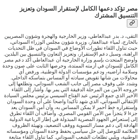
مصر تؤكد دعمها الكامل لإستقرار السودان وتعزيز
التنسيق المشترك
التقى، د. بدر عبدالعاطي، وزير الخارجية والهجرة وشؤون المصريين
بالخارج، لمياء عبدالغفار، وزيرة شؤون مجلس الوزراء السوداني،
حيث تناول اللقاء تطورات الأوضاع في السودان في ظل التحديات
الراهنة، وسبل دعم الإستقرار، وتعزيز التعاون والتنسيق بين البلدين.
وأوضح المتحدث بإسم وزارة الخارجية أن عبدالعاطي أكد دعم مصر
الكامل للسودان في أزمته الممتدة، وحرصها الثابت على صون وحدة
وسلامة أراضيه، ودعم مؤسسات الدولة الوطنية، ورفض أي
محاولات من شأنها تقويض سيادته أو المساس بتماسكه الداخلي.
وشدد على وقوف مصر إلى جانب الشعب السوداني، وتطلعها إلى
خروجه الآمن من المرحلة الدقيقة التي يمر بها. وأشار إلى اللقاء
الأخير الذي جمع الرئيس عبد الفتاح السيسي برئيس مجلس السيادة
الإنتقالي السوداني، الذي شهد تأكيدا واضحا على أن وحدة السودان
وإستقراره خط أحمر لا يمكن المساس به، وأن أمن السودان يعد
جزءا لا يتجزأ من الأمن القومي المصري. وأضاف أن اللقاء تطرق
إلى إستعراض الجهود المصرية المبذولة في إطار الرباعية الدولية
الهادفة إلى دعم مسار التسوية ووقف التصعيد، وتهيئة الظروف
الملائمة للتوصل إلى حل سياسي يحفظ وحدة السودان ومؤسساته
الوطنية، ويلبي تطلعات الشعب السوداني. كما تناول اللقاء متابعة