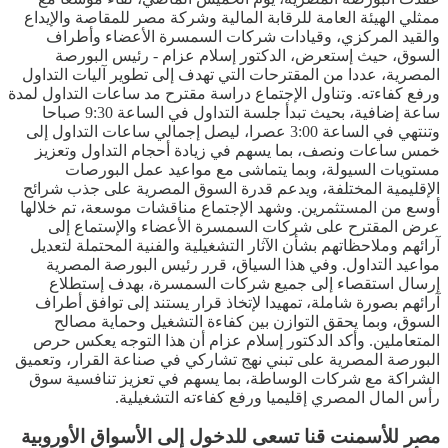
ممثلي الهيئة العامة للرقابة المالية وشركة مصر للمقاصة والإيداع
والقيد المركزي، وقيادات شركات السمسرة الأعضاء وأطراف
السوق، حيث إستعرض، الدكتور إسلام عزام - رئيس البورصة
المصرية، عددا من المقترحات التي تهدف إلى تطوير آليات التداول
ورفع كفاءته. وتناول الإجتماع دراسة مقترح مد ساعات التداول لمدة
ساعة إضافية، بحيث تبدأ جلسة التداول في الساعة 9:30 صباحا
وتنتهي في الساعة 3:00 عصرا، ليصل إجمالي ساعات التداول إلى
خمس ساعات ونصف، بما يسهم في زيادة أحجام التداول وتعزيز
مستويات السيولة، وبما يتماشى مع مواعيد عمل البورصات
الإقليمية المختلفة، ويدعم قدرة السوق المصرية على جذب شرائح
أوسع من المستثمرين. وشهد الإجتماع مناقشات موسعة، تم خلالها
عرض المقترح على شركات السمسرة الأعضاء والإستماع إلى
آرائهم وملاحظاتهم بشأن الآثار التشغيلية والفنية المحتملة لتعديل
مواعيد التداول. وفي هذا السياق، قرر رئيس البورصة المصرية
إرسال استقصاء إلى جميع شركات السمسرة، بهدف إستطلاع
آرائهم بصورة شاملة، تمهيدا لإتخاذ قرار يستند إلى توافق أطراف
السوق، وبما يحقق التوازن بين كفاءة التشغيل وحماية مصالح
المتعاملين. وأكد الدكتور إسلام عزام أن هذا التوجه يعكس حرص
البورصة المصرية على تبني نهج تشاركي في صناعة القرار، وتعميق
الشراكة مع شركات الوساطة، بما يسهم في تعزيز تنافسية سوق
رأس المال المصري إقليميا ورفع كفاءته التشغيلية.
مصر للأسمنت قنا تسعى للدخول إلى الأسواق الأوروبية