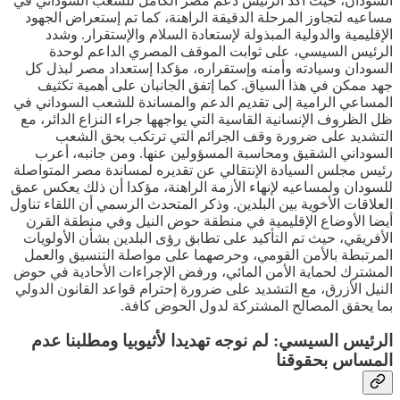
السودان، حيث أكد الرئيس دعم مصر الكامل للشعب السوداني في
مساعيه لتجاوز المرحلة الدقيقة الراهنة، كما تم إستعراض الجهود
الإقليمية والدولية المبذولة لإستعادة السلام والإستقرار. وشدد
الرئيس السيسي، على ثوابت الموقف المصري الداعم لوحدة
السودان وسيادته وأمنه وإستقراره، مؤكدا إستعداد مصر لبذل كل
جهد ممكن في هذا السياق. كما إتفق الجانبان على أهمية تكثيف
المساعي الرامية إلى تقديم الدعم والمساندة للشعب السوداني في
ظل الظروف الإنسانية القاسية التي يواجهها جراء النزاع الدائر، مع
التشديد على ضرورة وقف الجرائم التي ترتكب بحق الشعب
السوداني الشقيق ومحاسبة المسؤولين عنها. ومن جانبه، أعرب
رئيس مجلس السيادة الإنتقالي عن تقديره لمساندة مصر المتواصلة
للسودان ولمساعيه لإنهاء الأزمة الراهنة، مؤكدا أن ذلك يعكس عمق
العلاقات الأخوية بين البلدين. وذكر المتحدث الرسمي أن اللقاء تناول
أيضا الأوضاع الإقليمية في منطقة حوض النيل وفي منطقة القرن
الأفريقي، حيث تم التأكيد على تطابق رؤى البلدين بشأن الأولويات
المرتبطة بالأمن القومي، وحرصهما على مواصلة التنسيق والعمل
المشترك لحماية الأمن المائي، ورفض الإجراءات الأحادية في حوض
النيل الأزرق، مع التشديد على ضرورة إحترام قواعد القانون الدولي
بما يحقق المصالح المشتركة لدول الحوض كافة.
الرئيس السيسي: لم نوجه تهديدا لأثيوبيا ومطلبنا عدم
المساس بحقوقنا