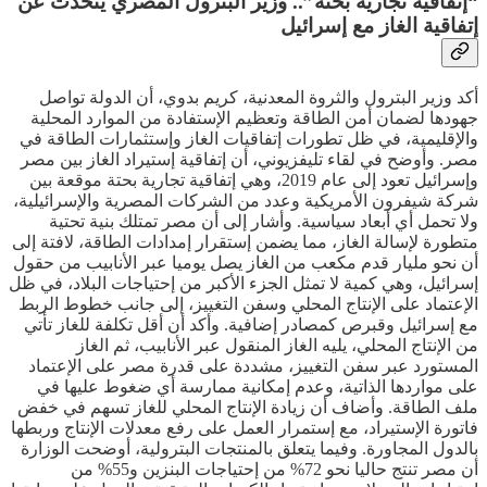
“إتفاقية تجارية بحتة”.. وزير البترول المصري يتحدث عن
إتفاقية الغاز مع إسرائيل
أكد وزير البترول والثروة المعدنية، كريم بدوي، أن الدولة تواصل
جهودها لضمان أمن الطاقة وتعظيم الإستفادة من الموارد المحلية
والإقليمية، في ظل تطورات إتفاقيات الغاز وإستثمارات الطاقة في
مصر. وأوضح في لقاء تليفزيوني، أن إتفاقية إستيراد الغاز بين مصر
وإسرائيل تعود إلى عام 2019، وهي إتفاقية تجارية بحتة موقعة بين
شركة شيفرون الأمريكية وعدد من الشركات المصرية والإسرائيلية،
ولا تحمل أي أبعاد سياسية. وأشار إلى أن مصر تمتلك بنية تحتية
متطورة لإسالة الغاز، مما يضمن إستقرار إمدادات الطاقة، لافتة إلى
أن نحو مليار قدم مكعب من الغاز يصل يوميا عبر الأنابيب من حقول
إسرائيل، وهي كمية لا تمثل الجزء الأكبر من إحتياجات البلاد، في ظل
الإعتماد على الإنتاج المحلي وسفن التغييز، إلى جانب خطوط الربط
مع إسرائيل وقبرص كمصادر إضافية. وأكد أن أقل تكلفة للغاز تأتي
من الإنتاج المحلي، يليه الغاز المنقول عبر الأنابيب، ثم الغاز
المستورد عبر سفن التغييز، مشددة على قدرة مصر على الإعتماد
على مواردها الذاتية، وعدم إمكانية ممارسة أي ضغوط عليها في
ملف الطاقة. وأضاف أن زيادة الإنتاج المحلي للغاز تسهم في خفض
فاتورة الإستيراد، مع إستمرار العمل على رفع معدلات الإنتاج وربطها
بالدول المجاورة. وفيما يتعلق بالمنتجات البترولية، أوضحت الوزارة
أن مصر تنتج حاليا نحو 72% من إحتياجات البنزين و55% من