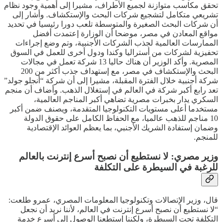
تحقق مكاسب متوازنة لجميع الأطراف، مشيرا إلى أهمية وجود نظام
تشريعي متكامل لتشجيع شركات البحث والإستكشاف. وأشار إلى
أن شركات البحث الصغيرة والمتوسطة تلعب دورا رئيسيا في تحديد
مواقع المعادن في مصر، موضحا أن الوزارة إعتمدت أفضل
الممارسات العالمية لجذب الشركات الأجنبية، وتم وضع إجراءات
تحفيزية لشركات من أستراليا وكندا ودول أخرى للعمل في السوق
المصرية. وأكد الوزير أن هناك حاليا 13 شركة تعمل في مجالات
البحث والإستكشاف في مصر، مع إستهداف جذب أكثر من 200
شركة أجنبية خلال الفترة المقبلة، مشيرا إلى أن شركة “أنجلو جولد”
تعد رابع أكبر شركة في العالم في إستغلال الذهب. وأضاف أن منجم
السكري يدار بخبرات مصرية تضاهي أكبر المناجم العالمية،
مستخدما أعلى مستويات التكنولوجيا المتقدمة، ويصنف ضمن أكبر
10 مناجم للذهب عالميا، مع الحفاظ الكامل على حقوق الدولة
وضمان إستفادة الشريك الأجنبي، بما يعظم العوائد الإقتصادية
للمنجم.
وزير مصري: لا نستطيع أن نصبح أسرع إنترنت بالعالم
للرغبة في السيطرة على التكلفة
قال، وزير الإتصالات وتكنولوجيا المعلومات المصري، عمرو طلعت:
“لا نستطيع أن نصبح أسرع إنترنت في العالم، لأننا نريد أن نجعل
التكلفة تحت السيطرة، ولكننا إستطعنا الوصول إلى أسرع خدمة