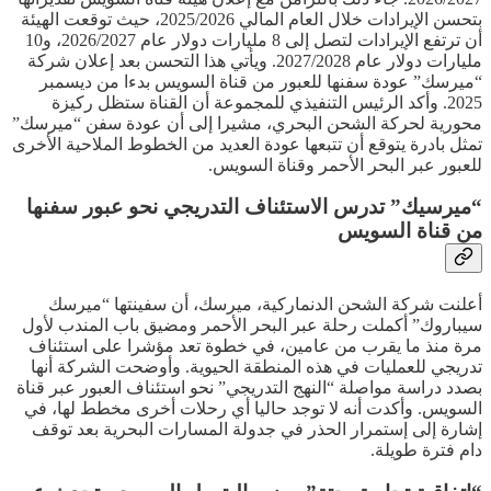
بتحسن الإيرادات خلال العام المالي 2025/2026، حيث توقعت الهيئة
أن ترتفع الإيرادات لتصل إلى 8 مليارات دولار عام 2026/2027، و10
مليارات دولار عام 2027/2028. ويأتي هذا التحسن بعد إعلان شركة
“ميرسك” عودة سفنها للعبور من قناة السويس بدءا من ديسمبر
2025. وأكد الرئيس التنفيذي للمجموعة أن القناة ستظل ركيزة
محورية لحركة الشحن البحري، مشيرا إلى أن عودة سفن “ميرسك”
تمثل بادرة يتوقع أن تتبعها عودة العديد من الخطوط الملاحية الأخرى
للعبور عبر البحر الأحمر وقناة السويس.
“ميرسيك” تدرس الاستئناف التدريجي نحو عبور سفنها
من قناة السويس
أعلنت شركة الشحن الدنماركية، ميرسك، أن سفينتها “ميرسك
سيباروك” أكملت رحلة عبر البحر الأحمر ومضيق باب المندب لأول
مرة منذ ما يقرب من عامين، في خطوة تعد مؤشرا على استئناف
تدريجي للعمليات في هذه المنطقة الحيوية. وأوضحت الشركة أنها
بصدد دراسة مواصلة “النهج التدريجي” نحو استئناف العبور عبر قناة
السويس. وأكدت أنه لا توجد حاليا أي رحلات أخرى مخطط لها، في
إشارة إلى إستمرار الحذر في جدولة المسارات البحرية بعد توقف
دام فترة طويلة.