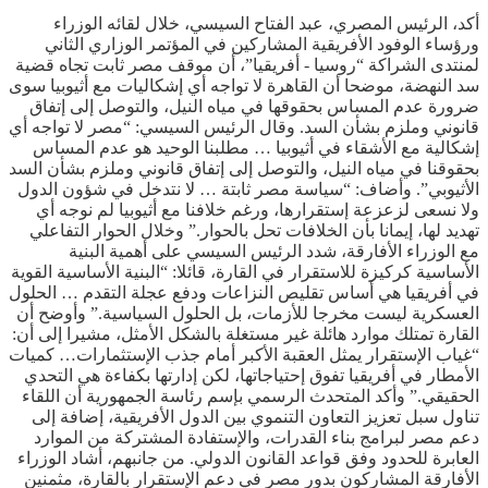
أكد، الرئيس المصري، عبد الفتاح السيسي، خلال لقائه الوزراء
ورؤساء الوفود الأفريقية المشاركين في المؤتمر الوزاري الثاني
لمنتدى الشراكة “روسيا - أفريقيا”، أن موقف مصر ثابت تجاه قضية
سد النهضة، موضحا أن القاهرة لا تواجه أي إشكاليات مع أثيوبيا سوى
ضرورة عدم المساس بحقوقها في مياه النيل، والتوصل إلى إتفاق
قانوني وملزم بشأن السد. وقال الرئيس السيسي: “مصر لا تواجه أي
إشكالية مع الأشقاء في أثيوبيا … مطلبنا الوحيد هو عدم المساس
بحقوقنا في مياه النيل، والتوصل إلى إتفاق قانوني وملزم بشأن السد
الأثيوبي”. وأضاف: “سياسة مصر ثابتة … لا نتدخل في شؤون الدول
ولا نسعى لزعزعة إستقرارها، ورغم خلافنا مع أثيوبيا لم نوجه أي
تهديد لها، إيمانا بأن الخلافات تحل بالحوار.” وخلال الحوار التفاعلي
مع الوزراء الأفارقة، شدد الرئيس السيسي على أهمية البنية
الأساسية كركيزة للاستقرار في القارة، قائلا: “البنية الأساسية القوية
في أفريقيا هي أساس تقليص النزاعات ودفع عجلة التقدم … الحلول
العسكرية ليست مخرجا للأزمات، بل الحلول السياسية.” وأوضح أن
القارة تمتلك موارد هائلة غير مستغلة بالشكل الأمثل، مشيرا إلى أن:
“غياب الإستقرار يمثل العقبة الأكبر أمام جذب الإستثمارات… كميات
الأمطار في أفريقيا تفوق إحتياجاتها، لكن إدارتها بكفاءة هي التحدي
الحقيقي.” وأكد المتحدث الرسمي بإسم رئاسة الجمهورية أن اللقاء
تناول سبل تعزيز التعاون التنموي بين الدول الأفريقية، إضافة إلى
دعم مصر لبرامج بناء القدرات، والإستفادة المشتركة من الموارد
العابرة للحدود وفق قواعد القانون الدولي. من جانبهم، أشاد الوزراء
الأفارقة المشاركون بدور مصر في دعم الإستقرار بالقارة، مثمنين