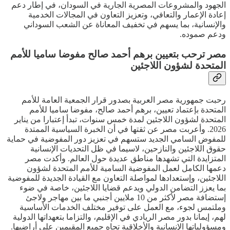
الجهود والمشروعات المصرية الجارية في السودان، في إطار دعم
إعادة الإعمار والتعافي، وتعزيز التعاون في المجالات الخدمية
والإنسانية، بما يسهم في تخفيف المعاناة عن الشعب السوداني
ودعم صموده.
مصر ترحب بتعيين برهم أحمد صالح مفوضا ساميا للأمم
المتحدة لشؤون اللاجئين
رحبت جمهورية مصر العربية بصدور قرار الجمعية العامة للأمم
المتحدة بإعتماد تعيين، برهم أحمد صالح، مفوضا ساميا للأمم
المتحدة لشؤون اللاجئين لمدة خمس سنوات، تبدأ إعتبارا من يناير
2026. وأعربت مصر عن ثقتها في أن الخبرة السياسية الممتدة
للمفوض السامي الجديد ستسهم في تعزيز دور المفوضية في حماية
حقوق اللاجئين والنازحين، لاسيما في ظل التحديات الإنسانية
المتزايدة التي تشهدها مناطق عديدة حول العالم. وأكدت مصر
دعمها الكامل لعمل المفوضية السامية للأمم المتحدة لشؤون
اللاجئين، وإستعدادها لمواصلة التعاون مع القيادة الجديدة للمفوضية
بما يعزز التضامن الدولي ويدعم قضايا اللاجئين، خاصة في ضوء
إستضافة مصر لأكثر من 10 ملايين أجنبي ما بين مهاجر ولاجئ
وملتمس لجوء، مع العمل على توفير مختلف الخدمات الأساسية
لهم، إيمانا بدور مصر الريادي في الإقليم، والتزاما بتعهداتها الدولية
ومسؤولياتها الإنسانية والأخلاقية تجاه جميع المقيمين على أراضيها.