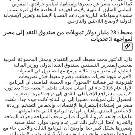
كما أعربت مصر عن تقديرها وإمتنانها، لفيليبو جراندي، المفوض
السامي السابق المنتهية ولايته، لجهوده المخلصة خلال فترة عمله،
مشيدة بإسهاماته البارزة في دعم القضايا الإنسانية وتعزيز الإستجابة
الدولية لأوضاع اللاجئين والنازحين.
معيط: 28 مليار دولار تمويلات من صندوق النقد إلى مصر
لمواجهة 3 تحديات
قال، الدكتور محمد معيط، المدير التنفيذي وممثل المجموعة العربية
بمجلس المديرين التنفيذيين بصندوق النقد الدولي ووزير المالية
السابق، أن مصر مرت بثلاثة برامج مع الصندوق في السنوات
الأخيرة، نتيجة تحديات مختلفة. وصرح معيط خلال تصريحات
تلفزيونية عبر فضائية “المحور”، يوم الجمعة الماضية، أن البرنامج
الأول عام 2016 جاء في أعقاب تحديات داخلية “صعبة جدا” بعد ثورة
25 يناير، مع تراجع الإحتياطي النقدي إلى درجة كبيرة، وصعوبة
الحصول على تمويلات، مشيرا إلى أن النتائج كانت جيدة جدا، مكنت
مصر من إستعادة إستقرارها الإقتصادي، وإنخفاض التضخم، وزيادة
الإحتياطي النقدي. وأشار، إلى أن البرنامج الثاني جاء لمواجهة
تداعيات جائحة كورونا، التي أدت إلى توقف السياحة وحركة الملاحة
والتجارة، لافتا إلى تأثير ذلك على عدم وجود موارد عملة صعبة
وتضررها بشكل كبير جدا. وأوضح أن البرنامج الثالث والأخير، جاء مع
الموجة التضخمية والحرب الروسية - الأوكرانية، بقيمة 8 مليارات