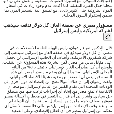
إحتياجات السولار، مع إستيراد الكميات المتبقية، والعمل على زيادتها
محليا خلال الفترة المقبلة. كما أكدت عدم وجود زيادات في أسعار
المواد البترولية حتى أكتوبر 2026، مع تطبيق آلية التسعير المرن بما
يضمن إستقرار السوق المحلية.
مسؤول مصري عن صفقة الغاز: كل دولار ندفعه سيذهب
لشركة أمريكية وليس إسرائيل
قال، الدكتور ضياء رشوان، رئيس الهيئة العامة للاستعلامات في
مصر، أن كل دولار سيدفع في صفقة الغاز مع إسرائيل سيذهب إلى
شركة شيفرون الأمريكية. وأضاف أن الجانب الإسرائيلي لن يحصل
على مقابل مالي من مصر، لكن الشركة هذه المسؤولة عن التنقيب.
وأوضح أن كل صادرات الغاز الإسرائيلي لا تمثل 0.6% من الناتج
المحلي الإسرائيلي، مشيرا إلى أن وضع ما يصدر لمصر إلى هذه
النسبة فهو يعني أن الصفقة لن تضيف شيئا للاقتصاد الإسرائيلي.
ولفت رشوان إلى أن هناك أموالا تضخ من إقتصادات دول أخرى إلى
الولايات المتحدة التي تقدم الكثير من الدعم لإسرائيل، موضحا أن
الإتفاقية لا تمنع مصر من إتخاذ أي إجراءات ترغب فيها من منطلق
حق سيادي. وأشار إلى أن قدرات التغييز في محطات الإسالة بمصر
تفوق بأضعاف حجم ما يرد من إسرائيل، مستشهدا بأن الدولة لم
تتأثر عند وقف الإمدادات من إسرائيل؛ وبالتالي فالصفقة لا تمثل أي
تحكما من إسرائيل بمصر في أي قطاع إقتصادي. وعلى الصعيد