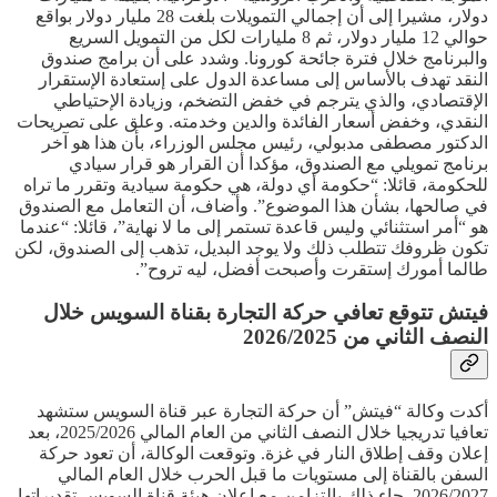
دولار، مشيرا إلى أن إجمالي التمويلات بلغت 28 مليار دولار بواقع
حوالي 12 مليار دولار، ثم 8 مليارات لكل من التمويل السريع
والبرنامج خلال فترة جائحة كورونا. وشدد على أن برامج صندوق
النقد تهدف بالأساس إلى مساعدة الدول على إستعادة الإستقرار
الإقتصادي، والذي يترجم في خفض التضخم، وزيادة الإحتياطي
النقدي، وخفض أسعار الفائدة والدين وخدمته. وعلق على تصريحات
الدكتور مصطفى مدبولي، رئيس مجلس الوزراء، بأن هذا هو آخر
برنامج تمويلي مع الصندوق، مؤكدا أن القرار هو قرار سيادي
للحكومة، قائلا: “حكومة أي دولة، هي حكومة سيادية وتقرر ما تراه
في صالحها، بشأن هذا الموضوع”. وأضاف، أن التعامل مع الصندوق
هو “أمر استثنائي وليس قاعدة تستمر إلى ما لا نهاية”، قائلا: “عندما
تكون ظروفك تتطلب ذلك ولا يوجد البديل، تذهب إلى الصندوق، لكن
طالما أمورك إستقرت وأصبحت أفضل، ليه تروح”.
فيتش تتوقع تعافي حركة التجارة بقناة السويس خلال
النصف الثاني من 2026/2025
أكدت وكالة “فيتش” أن حركة التجارة عبر قناة السويس ستشهد
تعافيا تدريجيا خلال النصف الثاني من العام المالي 2025/2026، بعد
إعلان وقف إطلاق النار في غزة. وتوقعت الوكالة، أن تعود حركة
السفن بالقناة إلى مستويات ما قبل الحرب خلال العام المالي
2026/2027. جاء ذلك بالتزامن مع إعلان هيئة قناة السويس تقديراتها