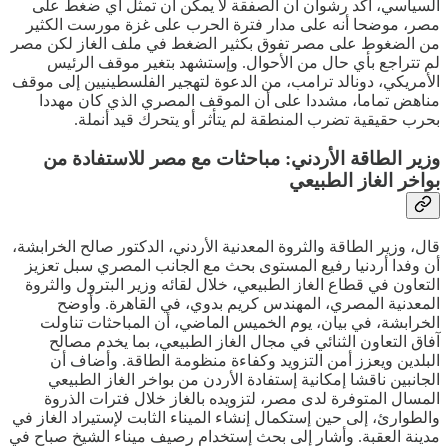
السياسي، أكد رشوان أن الصفقة لا يمكن أن تمثل أي ضغط على
مصر، موضحا أنه على مدار فترة الحرب على غزة مورست الكثير
من الضغوط على مصر تفوق بكثير الضغط في ملف الغاز لكن مصر
لم تتراجع بأي حال من الأحوال. وإستشهد بتغير موقف الرئيس
الأمريكي، دونالد ترامب، من الدعوة لتهجير الفلسطينيين إلى موقف
مناهض تماما، مشددا على أن الموقف المصري الذي كان مهددا
بحرب حقيقية تضرب المنطقة لم يتأثر أو يتحرك قيد أنملة.
وزير الطاقة الأردني: مباحثات مع مصر للاستفادة من
بواخر الغاز الطبيعي
قال، وزير الطاقة والثروة المعدنية الأردني، الدكتور صالح الخرابشة،
أن وفدا أردنيا رفيع المستوى بحث مع الجانب المصري سبل تعزيز
التعاون في قطاع الغاز الطبيعي، خلال لقائه وزير البترول والثروة
المعدنية المصري، المهندس كريم بدوي، في القاهرة. وأوضح
الخرابشة، في بيان، يوم الخميس الماضي، أن المباحثات تناولت
آفاق التعاون الثنائي في مجال الغاز الطبيعي، بما يخدم مصالح
البلدين ويعزز أمن التزويد وكفاءة منظومة الطاقة. وأضاف أن
الجانبين ناقشا إمكانية إستفادة الأردن من بواخر الغاز الطبيعي
المسال المتوفرة لدى مصر، لتزويده بالغاز خلال فترات الذروة
والطوارئ، إلى حين إستكمال إنشاء الميناء الثابت لإستيراد الغاز في
مدينة العقبة. وأشار إلى بحث إستخدام رصيف ميناء الشيخ صباح في