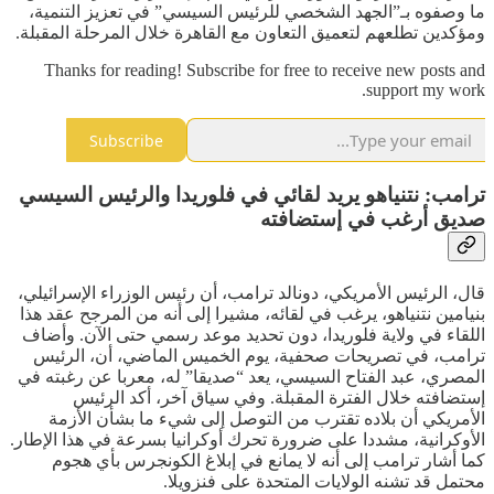
ما وصفوه بـ”الجهد الشخصي للرئيس السيسي” في تعزيز التنمية،
ومؤكدين تطلعهم لتعميق التعاون مع القاهرة خلال المرحلة المقبلة.
Thanks for reading! Subscribe for free to receive new posts and
support my work.
Subscribe
ترامب: نتنياهو يريد لقائي في فلوريدا والرئيس السيسي
صديق أرغب في إستضافته
قال، الرئيس الأمريكي، دونالد ترامب، أن رئيس الوزراء الإسرائيلي،
بنيامين نتنياهو، يرغب في لقائه، مشيرا إلى أنه من المرجح عقد هذا
اللقاء في ولاية فلوريدا، دون تحديد موعد رسمي حتى الآن. وأضاف
ترامب، في تصريحات صحفية، يوم الخميس الماضي، أن، الرئيس
المصري، عبد الفتاح السيسي، يعد “صديقا” له، معربا عن رغبته في
إستضافته خلال الفترة المقبلة. وفي سياق آخر، أكد الرئيس
الأمريكي أن بلاده تقترب من التوصل إلى شيء ما بشأن الأزمة
الأوكرانية، مشددا على ضرورة تحرك أوكرانيا بسرعة في هذا الإطار.
كما أشار ترامب إلى أنه لا يمانع في إبلاغ الكونجرس بأي هجوم
محتمل قد تشنه الولايات المتحدة على فنزويلا.