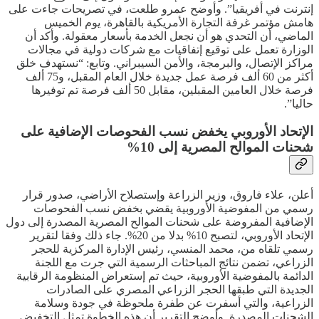
إنترنت في أفريقيا”. وأوضح عمرو طلعت، في تصريحات جاءت على
هامش مؤتمر غرفة التجارة الأمريكية بالقاهرة، يوم الخميس
الماضي، أن التحدي هو أن نجعل الخدمة بأسعار معقولة. وأكد أن
الوزارة تعمل على توقيع إتفاقيات مع شركات دولية في مجالات
مراكز الإتصال، والبرمجة، والأمن السيبراني. وتابع: “نستهدف خلق
أكثر من 60 ألف فرصة عمل جديدة خلال العام المقبل، و75 ألف
فرصة خلال العامين المقبلين، مقابل 50 ألف فرصة تم توفيرها
حاليا”.
الإتحاد الأوروبي يخفض نسب الفحوصات الإضافية على
شحنات الموالح المصرية إلى 10%
أعلن، علاء فاروق، وزير الزراعة وإستصلاح الأراضي، صدور قرار
رسمي من المفوضية الأوروبية يقضي بخفض نسب الفحوصات
الإضافية المفروضة على شحنات الموالح المصرية المصدرة إلى دول
الإتحاد الأوروبي، لتصبح 10% بدلا من 20%. جاء ذلك وفقا لتقرير
رسمي تلقاه من، محمد المنسي، رئيس الإدارة المركزية للحجر
الزراعي، تضمن نتائج المباحثات الرسمية التي جرت مع اللجنة
الدائمة بالمفوضية الأوروبية، حيث تم إستعراض المنظومة الرقابية
الجديدة التي طبقها الحجر الزراعي المصري على الصادرات
الزراعية، والتي أسفرت عن طفرة ملحوظة في جودة وسلامة
الشحنات المصدرة. وأوضح التقرير أن هذه الخطوة تمثل التخفيض