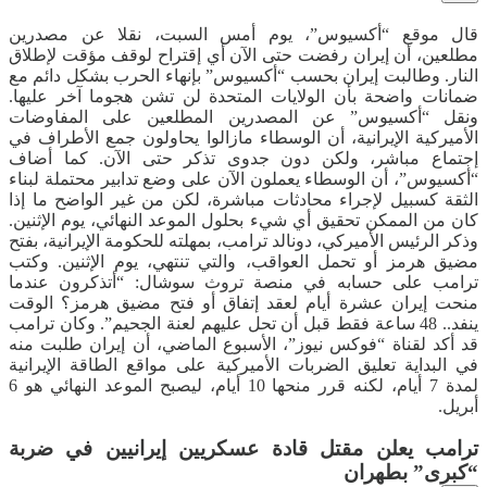
قال موقع “أكسيوس”، يوم أمس السبت، نقلا عن مصدرين
مطلعين، أن إيران رفضت حتى الآن أي إقتراح لوقف مؤقت لإطلاق
النار. وطالبت إيران بحسب “أكسيوس” بإنهاء الحرب بشكل دائم مع
ضمانات واضحة بأن الولايات المتحدة لن تشن هجوما آخر عليها.
ونقل “أكسيوس” عن المصدرين المطلعين على المفاوضات
الأميركية الإيرانية، أن الوسطاء مازالوا يحاولون جمع الأطراف في
إجتماع مباشر، ولكن دون جدوى تذكر حتى الآن. كما أضاف
“أكسيوس”، أن الوسطاء يعملون الآن على وضع تدابير محتملة لبناء
الثقة كسبيل لإجراء محادثات مباشرة، لكن من غير الواضح ما إذا
كان من الممكن تحقيق أي شيء بحلول الموعد النهائي، يوم الإثنين.
وذكر الرئيس الأميركي، دونالد ترامب، بمهلته للحكومة الإيرانية، بفتح
مضيق هرمز أو تحمل العواقب، والتي تنتهي، يوم الإثنين. وكتب
ترامب على حسابه في منصة تروث سوشال: “أتذكرون عندما
منحت إيران عشرة أيام لعقد إتفاق أو فتح مضيق هرمز؟ الوقت
ينفد.. 48 ساعة فقط قبل أن تحل عليهم لعنة الجحيم”. وكان ترامب
قد أكد لقناة “فوكس نيوز”، الأسبوع الماضي، أن إيران طلبت منه
في البداية تعليق الضربات الأميركية على مواقع الطاقة الإيرانية
لمدة 7 أيام، لكنه قرر منحها 10 أيام، ليصبح الموعد النهائي هو 6
أبريل.
ترامب يعلن مقتل قادة عسكريين إيرانيين في ضربة
“كبرى” بطهران