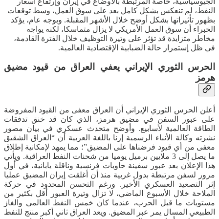
الجيوسياسية، خاصة المرتبطة بالأوضاع في إيران وإرتفاع أسعار
النفط، لم تنعكس بشكل كامل بعد على سوق العمل، وسط توقعات
بظهور تأثيراتها بشكل أوضح خلال الأشهر المقبلة. وبوجه عام، يؤكد
الخبراء أن سوق العمل الأمريكي لا يزال متماسكا، لكنه يواجه
مخاطر متزايدة قد تؤثر على وتيرة التوظيف خلال الفترة القادمة،
في ظل إستمرار حالة الضبابية الإقتصادية العالمية.
الحرس الثوري الإيراني يعفي العراق من قيود مضيق
هرمز
أعلن الحرس الثوري الإيراني أن العراق معفى من القيود المفروضة
على عبور السفن في مضيق هرمز، الذي كان قد خنق تدفقات
الطاقة العالمية لأسابيع. وأوضح متحدث عسكري في بيان مصور
نشرته وكالة الأنباء الرسمية إرنا باللغة العربية أن “العراق الشقيق
معفى من أي قيود فرضناها على المضيق”؛ مما يمهد لإمكانية إطلاق
ما يصل إلى 3 ملايين برميل يوميا من شحنات النفط العراقية. ويأتي
هذا الإعلان بعد عبور سفينة حاويات فرنسية وناقلة يابانية، في أول
مرور لسفن مرتبطة بدول غربية منذ أن أغلقت إيران المضيق عمليا
إثر التصعيد العسكري الأخير. ورغم التحسن المحدود في حركة
الملاحة خلال الأسبوع الماضي، لا تزال وتيرة العبور أقل بكثير من
مستويات ما قبل الحرب، عندما كان خمس النفط العالمي والغاز
الطبيعي المسال يمر عبر المضيق. ويعد العراق ثاني أكبر منتج للنفط