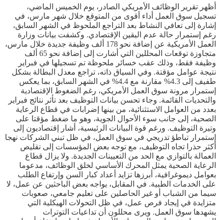
أظهر تقرير الوظائف الأمريكي الصادر، يوم الخميس الماضي،
تسجيل سوق العمل أداء أقوى من المتوقع خلال شهر مارس، في
إشارة إلى تعافي النشاط بعد التراجع الملحوظ في الشهر السابق،
رغم إستمرار حالة عدم اليقين الإقتصادي. وكشفت بيانات وزارة
العمل الأمريكية عن إضافة نحو 178 ألف وظيفة جديدة خلال مارس،
متجاوزة توقعات المحللين التي أشارت إلى إضافة نحو 65 ألف
وظيفة فقط، وذلك عقب خسائر ملحوظة تم تسجيلها في فبراير
نتيجة عوامل مؤقتة. وفي السياق ذاته، تراجع معدل البطالة بشكل
طفيف إلى 4.3% مقارنة مع 4.4% في الشهر السابق، بما يعكس
إستمرار مرونة سوق العمل الأمريكي، رغم الضغوط الإقتصادية
والتحديات القائمة. وجاء تحسن بيانات التوظيف بعد تأثر نتائج فبراير
بعدد من العوامل الاستثنائية، من بينها إضرابات في قطاع الرعاية
الصحية، إلى جانب سوء الأحوال الجوية، وهو ما ضغط مؤقتا على
وتيرة التوظيف. ورغم قوة البيانات الرئيسية، أشار إقتصاديون إلى
إستمرار تباطؤ تدريجي في سوق العمل، في ظل تبني الشركات نهجا
أكثر حذرا تجاه التوظيف، مع توجه بعض المؤسسات إلى تقليص
العمالة بالتوازي مع الحد من التعيينات الجديدة. ولا يزال قطاع
الرعاية الصحية يمثل المحرك الأساسي لخلق الوظائف، مدعوما
بعوامل ديموغرافية، أبرزها تزايد أعداد كبار السن وإرتفاع الطلب
على الخدمات الطبية. في المقابل، يواجه بعض الباحثين عن عمل، لا
سيما من الشباب أو غير الحاصلين على تعليم جامعي، صعوبات
متزايدة في إيجاد فرص عمل، في ظل التحولات الهيكلية التي
يشهدها سوق العمل. ويرى محللون أن تداعيات التوترات