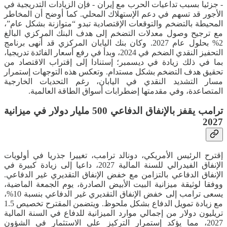
- جزئيا بسبب تداعيات الحرب مع إيران - فإن الزيادات التدريجية في
الأجور قد تسهم في دعم الإستهلاك المحلي. كما أوضح أن المخاطر
المحيطة بالتضخم والتوقعات الإقتصادية تبدو “متوازنة بشكل عام”،
مع ترجيح وصول معدلات التضخم إلى هدف البنك المركزي البالغ
2% بحلول عام 2027. وكان بنك اليابان المركزي قد أنهى برنامج
التحفيز النقدي الضخم في 2024، وبدأ في رفع أسعار الفائدة تدريجيا،
بما في ذلك زيادة في ديسمبر؛ إستنادا إلى إقتراب الاقتصاد من
تحقيق هدف التضخم بشكل مستدام. وتعكس هذه التوجهات إستمرار
مسار التشديد النقدي في اليابان، رغم التحديات الخارجية
المتصاعدة، وفي مقدمتها إضطرابات أسواق الطاقة العالمية.
ترامب يقفز بالإنفاق الدفاعي 500 مليار دولار في ميزانية
2027
إقترح الرئيس الأمريكي، دونالد ترامب، تغييرا جذريا في أولويات
الإنفاق الفيدرالي للسنة المالية 2027، داعيا إلى زيادة كبيرة في
الإنفاق الدفاعي بالتزامن مع خفض الإنفاق التقديري غير الدفاعي.
ووفقا لوثيقة ميزانية البيت الأبيض الصادرة، يوم الجمعة الماضية،
يسعى ترامب إلى خفض الإنفاق التقديري غير الدفاعي بنسبة 10%،
مع زيادة تمويل الدفاع بشكل ملحوظ. ويتضمن المقترح تخصيص 1.5
تريليون دولار من إجمالي موارد الميزانية للدفاع في السنة المالية
2027، مما يؤكد إستمرار التركيز على الاستثمار في الشؤون