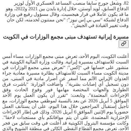
82. وشغل جورج سابقا منصب المساعد العسكري الأول لوزير
الدفاع السابق، لويد أوستن، خلال إدارة بايدن بين 2021 و2022، وهو
ما قد يكون عاملا في قرار هيجسيث. وقال مسؤول رفيع في وزارة
الدفاع لشبكة “سي بي إس نيوز”: “نحن ممتنون لخدمته، لكن حان
وقت تغيير القيادة في الجيش”.
مسيرة إيرانية تستهدف مبنى مجمع الوزارات في الكويت
أعلنت الكويت، اليوم الأحد، تعرض مبنى مجمع الوزارات مساء أمس
السبت للاستهداف بمسيرة إيرانية. وقالت وزارة المالية الكويتية في
منشور على حسابها في “إكس”: “تعرض مبنى مجمع الوزارات في
مدينة الكويت مساء السبت للاستهداف بطائرة مسيرة معادية جراء
العدوان الإيراني الآثم مما أسفر عن أضرار مادية في المبنى، من
دون تسجيل أي إصابات بشرية”. وأضافت الوزارة: “باشرت فرق
الطوارئ والجهات المختصة مهامها فور وقوع الحادث وفق
الإجراءات المعتمدة”. وتابعت: “تقرر أن يكون العمل يوم الأحد
الموافق 5 أبريل 2026 عن بعد بالنسبة لموظفي مجمع الوزارات، مع
تأجيل إستقبال المراجعين خلال هذا اليوم، على أن يستأنف العمل
حضوريا يوم الإثنين الموافق 6 أبريل 2026، وذلك في إطار الإجراءات
الإحترازية المعتمدة، على أن يتم موافاتكم بأي مستجدات لاحقا”.
وكانت مؤسسة البترول الكويتية قد أعلنت في وقت سابق من فجر
الأحد، تعرض مجمع القطاع النفطي الكائن في منطقة الشويخ والذي