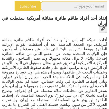
Subscribe
إنقاذ أحد أفراد طاقم طائرة مقاتلة أمريكية سقطت في
إيران
أفادت شبكة “إم إس ناو” بإنقاذ أحد أفراد طاقم طائرة مقاتلة
أمريكية، يوم الجمعة الماضية، بعد أن أسقطت القوات الإيرانية
الطائرة. ووفقا لـ”إم إس ناو”، التي نقلت عن مسؤولين أمريكيين،
فإن الولايات المتحدة تبحث عن العضو الثاني من طاقم الطائرة
إف-15، والذي لا يزال مكانه مجهولا. ولم يصدر البنتاجون والقيادة
المركزية الأمريكية أي تعليق فوري. وقال مسؤول في البيت الأبيض
أن الرئيس دونالد ترامب أطلع على حادثة سقوط الطائرة الأمريكية
وعمليات البحث عن طاقمها. ويبدو أن هذه هي أول خسارة معروفة
لطائرة أمريكية في البلاد منذ بدء الحرب مع إيران أواخر فبراير.
ويأتي إسقاط الطائرة في وقت حساس، حيث لم تبدي الولايات
المتحدة أي مؤشرات تذكر على تخفيف حدة هجومها على إيران، ولم
تسفر التقارير عن محادثات سلام محتملة عن أي إنفراجة. وصرح
ترامب لشبكة “إن بي سي نيوز”، يوم الجمعة الماضية، بأن إسقاط
الطائرة لن يؤثر على المفاوضات المحتملة مع إيران. وإستمرت
الحرب لأكثر من شهر، وبلغت حصيلة القتلى في الصراع ما يقارب