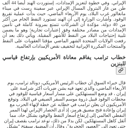
الإيراني. وفي خطوة لتعزيز الإمدادات، إستوردت الهند أيضا 44 ألف
طن من غاز البترول المسال الإيراني عبر سفينة رست في ميناء
مانغالور غرب البلاد، يوم الأربعاء الماضي، حيث بدأت عملية تفريغ
الوقود. وأشارت الوزارة إلى أن الهند تستورد النفط الخام من أكثر
من 40 دولة، مؤكدة أن الشركات تتمتع بمرونة كاملة في تأمين
الإمدادات من مصادر مختلفة وفق إعتبارات تجارية؛ وهو ما يضمن
تلبية إحتياجات البلاد من النفط للأشهر المقبلة. ويأتي ذلك بعد أن
رفعت الولايات المتحدة الشهر الماضي مؤقتا العقوبات على النفط
والمنتجات المكررة الإيرانية لتخفيف نقص الإمدادات العالمية.
خطاب ترامب يفاقم معاناة الأمريكيين بإرتفاع قياسي
للبنزين
قال خبراء السوق أن خطاب الرئيس الأمريكي، دونالد ترامب، يوم
الأربعاء الماضي، والذي تعهد فيه بشن ضربات أكثر شراسة على
إيران ، قد وضع المستهلكين على مسار أسعار قياسية للوقود في
محطات الوقود قبيل ذروة موسم السفر الصيفي في البلاد. وتوقع
الأمريكيون أن يعلن ترامب في خطابه عن خطة لإنهاء الحرب مع
إيران وإعادة فتح مضيق هرمز، إذ أدى الحصار الإيراني لهذا الممر
النفطي العالمي إلى إرتفاع أسعار النفط والوقود بشكل حاد، مما
أثقل كاهل المستهلكين. لكن بدلا من ذلك، توعد ترامب بقصف إيران
حتى تعود إلى “العصور الحجرية”، وقال أن المضيق سيفتح “بشكل