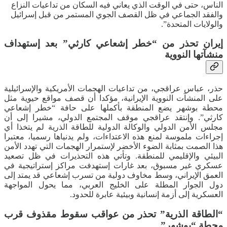
الناس، حتى في الوقت الذي يعاني فيه السكان من تداعيات النزاع
والفقد الجماعي في ظل القصف الجوي المستمر من قبل إسرائيل
والولايات المتحدة”.
إيران تحذر من “خطر إشعاعي كارثي” بعد إستهداف
منشآتها النووية
حذر، عباس عراقجي، من تداعيات الهجمات الأمريكية والإسرائيلية
على المنشآت النووية الإيرانية، مؤكدا أن قصف مواقع حيوية مثل
محطة بوشهر يضع المنطقة بأكملها على حافة “خطر إشعاعي
كارثي”. وإنتقد عراقجي موقف المجتمع الدولي، مشيرا إلى أن
مجلس الأمن الدولي والوكالة الدولية للطاقة الذرية لم يتخذا أي
إجراءات ملموسة لمنع هذه الاعتداءات، ولم يدنياها رسميا، معتبرا
هذا الصمت بمثابة الضوء الأخضر لإستمرار الهجمات التي تهدد الأمن
البيئي والإقليمي للمنطقة. وتأتي هذه التحذيرات في ظل تصعيد
عسكري غير مسبوق، بعد غارات إستهدفت مراكز إستراتيجية في
العمق الإيراني، وسط مخاوف دولية من تسرب إشعاعي قد يمتد إلى
دول الجوار المطلة على الخليج العربي، مما يحول المواجهة
العسكرية إلى أزمة إنسانية وبيئية عابرة للحدود.
“الطاقة الذرية” تحذر من عواقب سقوط مقذوف قرب
محطة “بوشهر”