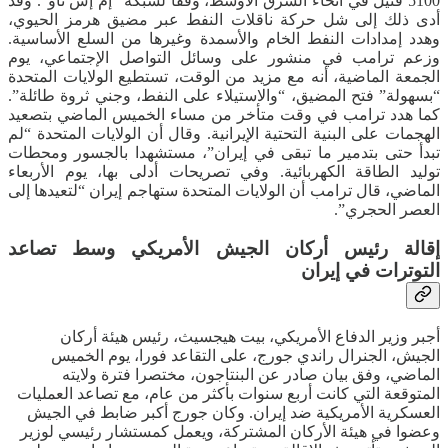
5100 قتيل في أنحاء الشرق الأوسط، وفقا لشبكة “إم إس ناو”. وقد
أدى ذلك إلى شل حركة ناقلات النفط عبر مضيق هرمز الحيوي،
وهدد إمدادات النفط الخام والأسمدة وغيرها من السلع الأساسية.
وزعم ترامب في منشور على وسائل التواصل الإجتماعي، يوم
الجمعة الماضية، أنه مع مزيد من الوقت، تستطيع الولايات المتحدة
“بسهولة” فتح المضيق، “والاستيلاء على النفط، وجني ثروة طائلة”.
كما هدد ترامب في وقت متأخر من مساء الخميس الماضي بتصعيد
الهجمات على البنية التحتية الإيرانية. وقال أن الولايات المتحدة “لم
تبدأ حتى بتدمير ما تبقى في إيران”، مستشهدا بالجسور ومحطات
توليد الطاقة الكهربائية. وفي تصريحات أدلى بها، يوم الأربعاء
الماضي، قال ترامب أن الولايات المتحدة ستهاجم إيران “لتعيدها إلى
العصر الحجري”.
إقالة رئيس أركان الجيش الأمريكي وسط تصاعد
التوترات في إيران
أجبر وزير الدفاع الأمريكي، بيت هيجسيث، رئيس هيئة أركان
الجيش، الجنرال راندي جورج، على التقاعد فورا، يوم الخميس
الماضي، وفق بيان صادر عن البنتاجون، مختصرا فترة ولايته
المتوقعة التي كانت أربع سنوات بأكثر من عام، مع تصاعد العمليات
العسكرية الأمريكية ضد إيران. وكان جورج أكبر ضابط في الجيش
وعضوا في هيئة الأركان المشتركة، ويعمل كمستشار رئيسي لوزير