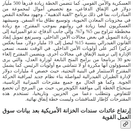
العسكرية والأمن القومي. كما تتضمن الخطة زيادة قدرها 500 مليار
دولار في الإنفاق الدفاعي، مع تخصيص أموال لمجموعة من
المبادرات، بما في ذلك برنامج “القبة الذهبية”، وجهود معالجة النقص
في مخزونات المعادن الحيوية، وتوسيع نطاق بناء السفن. وسيشهد
العسكريون أيضا زيادة في رواتبهم بموجب المقترح، مع زيادة
مخططة تتراوح بين 5% و7%. وإلى جانب الدفاع، تدعو الميزانية إلى
زيادة التمويل في بعض مجالات الأمن الداخلي. وسيرتفع تمويل إنفاذ
القانون الفيدرالي بنسبة 15% ليصل إلى 19 مليار دولار، مما يعكس
تركيزا أكبر على أولويات الأمن الداخلي. في الوقت نفسه، تسعى
الإدارة إلى ترشيد الإنفاق في مجالات أخرى. ويتضمن المقترح إلغاء
نحو 30 برنامجا من برامج المنح التابعة لوزارة العدل، والتي يرى
المسؤولون أنها مكررة أو لا تتماشى مع أولويات الرئيس. كما يشمل
المقترح الاستثمار في البنية التحتية، حيث خصص 4 مليارات دولار
لإدارة الطيران الفيدرالية لمواصلة بناء نظام جديد لمراقبة الحركة
الجوية. وكما هو الحال مع جميع مقترحات الميزانية الرئاسية،
ستحتاج الخطة إلى موافقة الكونجرس، حيث من المرجح أن تخضع
للتفاوض وتتطلب دعما من الحزبين. وتاريخيا، تستخدم هذه
المقترحات كإطار للمناقشات وليست خطة إنفاق نهائية.
إرتفاع عائدات سندات الخزانة الأمريكية بعد بيانات سوق
العمل القوية