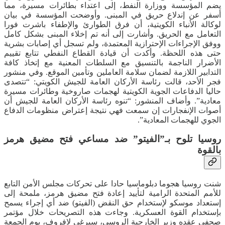
يضم المؤسسة ووزارة النفط، إلى اعتداء بطائرات مسيرة، مما
أسفر عن إندلاع حريق في المبنى. وأوضحت المؤسسة في بيان
لوكالة الأنباء الكويتية، أن فرق الطوارئ والإطفاء باشرت فورا
التعامل مع الحريق. وأشارت إلى أنه تم إخلاء المبنى بشكل كامل
ووفق الإجراءات الإحترازية المعتمدة، ولم تسجل أي إصابات بشرية
حتى هذه اللحظة. وأكدت أن قيادة القطاع النفطي تتابع تقييم
الأضرار الناجمة بالتنسيق مع السلطات المعنية مع إتخاذ كافة
التدابير اللازمة لضمان سلامة العاملين وتأمين الموقع. وفي منشور
فجر الأحد، قالت رئاسة الأركان العامة للجيش الكويتي: “تتصدى
حاليا الدفاعات الجوية الكويتية لهجمات صاروخية وطائرات مسيرة
معادية”. وأضاف المنشور: “تنوه رئاسة الأركان العامة للجيش أن
أصوات الإنفجارات إن سمعت فهي نتيجة إعتراض منظومات الدفاع
الجوي للهجمات المعادية”.
روسيا تلوح بـ”الفيتو” ضد مساعي فتح مضيق هرمز
بالقوة
شنت روسيا هجوما دبلوماسيا حادا على تحركات مجلس الأمن التابع
للأمم المتحدة الرامية لتأييد إعادة فتح مضيق هرمز، ملمحة إلى
إستعداد موسكو لإستخدام حق النقض (الفيتو) ضد أي إجراء يسمح
بإستخدام القوة العسكرية. وجاءت هذه التصريحات خلال مؤتمر
صحفي عقده وزير الخارجية الروسي، سيرغي لافروف، يوم الجمعة