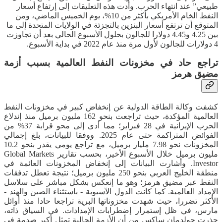
طبيعي” عند انتهاء الحرب. وأدت هذه التعليقات إلى إرتفاع أسعار
النفط الخام الأمريكي بأكثر من 10%، يوم الخميس الماضي، ومن
المتوقع أن ترتفع أسعار البنزين بالتجزئة في الولايات المتحدة إلى ما
بين 4.25 و4.45 دولارا للجالون بحلول الأسبوع الحالي بعد أن تجاوزت
4 دولارات للجالون لأول مرة منذ عام 2022 في بداية الأسبوع.
تراجع حاد في مخزونات النفط العالمية بسبب أزمة
مضيق هرمز
كشفت وكالة الطاقة الدولية عن إنخفاض كبير في مخزونات النفط
العالمية المؤكدة، حيث تراجعت بنحو 162 مليون برميل منذ إندلاع
الحرب الإيرانية في 28 فبراير؛ مما أدى إلى محو قرابة 37% من
الفوائض المتراكمة حتى عام 2025. ووفقا للبيانات، بلغ إجمالي
المخزونات نحو 7.98 مليار برميل، مع تراجع يومي يقدر بنحو 10.2
مليون برميل خلال الأسبوع الأخير، بحسب تقارير Global Markets
Investor. وأشارت البيانات إلى إنخفاض المخزونات العائمة في
منطقة الخليج العربي بنحو 250 مليون برميل؛ نتيجة تعطل تدفقات
النفط عبر مضيق هرمز؛ وهو ما إنعكس بشكل مباشر على سلاسل
الإمداد العالمية. كما كانت الدول الآسيوية - باستثناء الصين والهند -
الأكثر تضررا، حيث شهدت مخزوناتها البرية تراجعا حادا منذ أوائل
مارس، في ظل إستمرار إضطرابات الإمدادات. في السياق ذاته،
حذرت جولدمان ساكس من أن الأزمة الحالية تمثل أكبر صدمة في