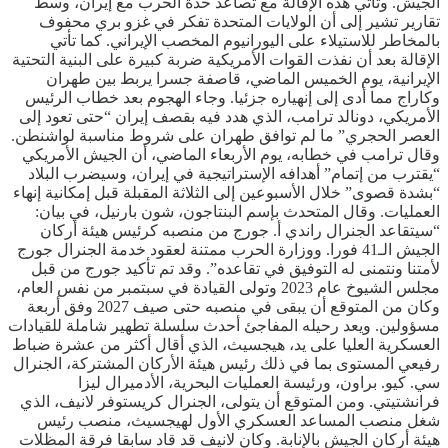
الجيش. وتأتي هذه الإقالة مع تصاعد حدة الحرب مع إيران، وسط
تقارير تشير إلى أن الولايات المتحدة تفكر في غزو بري محفوف
بالمخاطر للاستيلاء على اليورانيوم المخصب الإيراني. كما تأتي
الإقالة بعد أن نفذت القوات الأمريكية ضربة كبيرة على البنية التحتية
الإيرانية، يوم الخميس الماضي، قاصفة جسرا يربط بين طهران
وكاراج مما أدى إلى إنهياره جزئيا. وجاء الهجوم بعد خطاب الرئيس
الأمريكي، دونالد ترامب، الذي هدد فيه بقصف إيران “حتى تعود إلى
العصر الحجري” ما لم توافق طهران على شروط مناسبة لواشنطن.
وقال ترامب في خطابه، يوم الأربعاء الماضي، أن الجيش الأمريكي
“يقترب من إتمام” أهدافه الإستراتيجية في إيران، وسيضرب البلاد
“بشدة قصوى” خلال الأسبوعين إلى الثلاثة المقبلة قبل إمكانية إنهاء
العمليات. وقال المتحدث بإسم البنتاجون، شون بارنيل، في بيان:
“سيتقاعد الجنرال راندي أ. جورج من منصبه كرئيس هيئة أركان
الجيش الـ41 فورا. ووزارة الحرب ممتنة لعقود خدمة الجنرال جورج
لأمتنا ونتمنى له التوفيق في تقاعده”. وقد تم تأكيد جورج من قبل
مجلس الشيوخ عام 2023 وتولى القيادة في سبتمبر من نفس العام،
وكان من المتوقع أن يبقى في منصبه حتى صيف 2027 وفق أربعة
مسؤولين. ويعد رحيله المفاجئ أحدث سلسلة تطهير شاملة للقيادات
العسكرية العليا على يد، هيجسيث، الذي أقال أكثر من عشرة ضباط
رفيعي المستوى بما في ذلك رئيس هيئة الأركان المشتركة، الجنرال
سي. كيو. براون، ورئيسة العمليات البحرية، الأدميرال ليزا
فرانشتيتي. ومن المتوقع أن يتولى، الجنرال كريستوفر لانيف، الذي
شغل منصب المساعد العسكري الأول لهيجسيث، منصب رئيس
هيئة أركان الجيش بالإنابة. وكان لانيف قد قاد سابقا فرقة المظلات