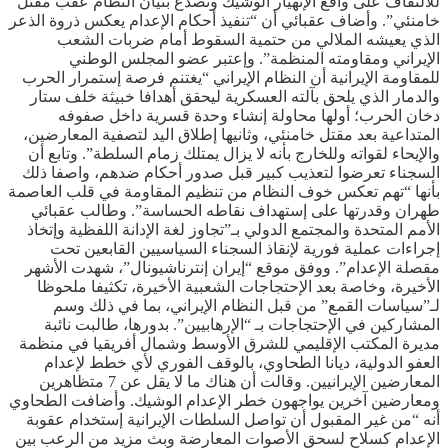
للالتفاف على واقع الإنهيار الوشيك وتصدع بنيان النظام عقب مقتل
خامنئي”. وأضاف عقبائي أن “تنفيذ أحكام الإعدام يعكس ذروة الذعر
الذي يعيشه الملالي من حتمية السقوط أمام ضربات الشعب
الإيراني ومقاومته المنظمة”. وإعتبر عضو المجلس الوطني
للمقاومة الإيرانية أن النظام الإيراني “يغتنم فرصة إستمرار الحرب
والدمار الذي يلحق بآلته العسكرية ليحقق أهدافا خبيثة خلف ستار
دخان الحرب؛ أولها محاولة إنشاء وحدة قسرية داخل صفوفه
المتداعية بعد مقتل خامنئي، وثانيها إطلاق اليد لتصفية المعارضين،
والإيحاء لقواته وللخارج بأنه لا يزال يمتلك زمام السلطة”. وتابع أن
السجناء تعرضوا لتعذيب كبير قبل صدور أحكام ضدهم، واصفا ذلك
بأنها “تهم تعكس خوف النظام من تنظيم المقاومة في قلب العاصمة
طهران وقدرتها على إستهداف نقاطه الحساسة”. وطالب عقبائي
الأمم المتحدة والمجتمع الدولي بـ”تجاوز لغة الإدانة اللفظية وإتخاذ
إجراءات عملية فورية لإنقاذ السجناء السياسيين القابعين تحت
مقصلة الإعدام”. ووفق موقع “إيران إنترناشيونال”، شهدت الأشهر
الأخيرة، وخاصة بعد الإحتجاجات الشعبية الأخيرة، تكثيفا ملحوظا
لـ”سياسات القمع” من قبل النظام الإيراني، بما في ذلك وسم
المشاركين في الإحتجاجات بـ “الإرهابيين”. بدورها، طالبت نائبة
مديرة المكتب الإقليمي للشرق الأوسط وشمال أفريقيا في منظمة
العفو الدولية، ديانا الطحاوي، بالوقف الفوري لأي خطط لإعدام
المعارضين الإيرانيين. وقالت أن هناك ما لا يقل عن 7 متظاهرين
ومعارضين آخرين يواجهون خطر الإعدام الوشيك. وأضافت الطحاوي
أنه “من غير المقبول أن تواصل السلطات الإيرانية إستخدام عقوبة
الإعدام كسلاح لسحق الأصوات المعارضة وبث مزيد من الرعب بين