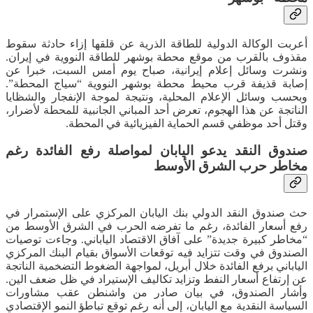
أعربت الوكالة الدولية للطاقة الذرية عن قلقها إزاء حادثة سقوط
مقذوف بالقرب من موقع محطة بوشهر للطاقة النووية في إيران.
ونشرت وسائل إعلام إيرانية، صباح يوم أمس السبت، خبرا عن
إصابة قذيفة قرب محيط محطة بوشهر النووية “سياج المحطة”.
وبحسب وسائل الإعلام المحلية، ونتيجة لموجة الإنفجار والشظايا
الناتجة عن هذا الهجوم، تعرض أحد المباني الجانبية للمحطة لأضرار،
وقتل أحد موظفي قسم الحماية الفيزيائية في المحطة.
صندوق النقد يدعو اليابان لمواصلة رفع الفائدة رغم
مخاطر حرب الشرق الأوسط
حث صندوق النقد الدولي بنك اليابان المركزي على الإستمرار في
رفع أسعار الفائدة، رغم ما تفرضه الحرب في الشرق الأوسط من
“مخاطر كبيرة جديدة” على آفاق الاقتصاد الياباني. وجاءت توصيات
الصندوق في وقت تتزايد فيه توقعات الأسواق بقيام البنك المركزي
الياباني برفع الفائدة خلال أبريل، لمواجهة الضغوط التضخمية الناتجة
عن إرتفاع أسعار النفط وتزايد تكاليف الإستيراد في ظل ضعف الين.
وأشار الصندوق، في بيان صادر من واشنطن عقب مشاورات
السياسة النقدية مع اليابان، إلى أنه رغم توقع تباطؤ النمو الإقتصادي