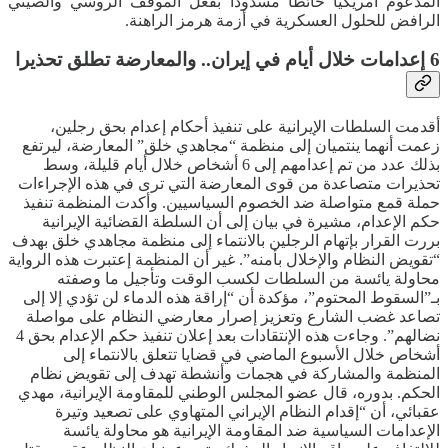
المدعوم أمريكيا حائطا مسدودا بفعل الموقف الروسي والصيني
الرافض للحلول العسكرية في أزمة هرمز الراهنة.
6 إعدامات خلال أيام في إيران.. والمعارضة تطلق تحذيرا
أقدمت السلطات الإيرانية على تنفيذ أحكام إعدام بحق رجلين،
زعمت أنهما ينتميان إلى منظمة “مجاهدي خلق” المعارضة، ليرتفع
بذلك عدد من تم إعدامهم إلى 6 أشخاص خلال أيام قليلة، وسط
تحذيرات متصاعدة من قوى المعارضة التي ترى في هذه الإجراءات
حملة قمع متواصلة ضد الخصوم السياسيين. وأكدت المنظمة تنفيذ
حكم الإعدام، مشيرة في بيان إلى أن السلطة القضائية الإيرانية
بررت القرار بإتهام الرجلين بالانتماء إلى منظمة مجاهدي خلق بهدف
“تقويض النظام والإخلال بأمنه”. غير أن المنظمة إعتبرت هذه الرواية
محاولة يائسة من السلطات لكسب الوقت وتأجيل ما وصفته
بـ”السقوط المحتوم”، مؤكدة أن “إراقة هذه الدماء لن تؤدي إلا إلى
تصاعد غضب الشارع وتعزيز إصرار معارضي النظام على مواصلة
نضالهم”. وجاءت هذه الإنتقادات بعد إعلان تنفيذ حكم الإعدام بحق 4
أشخاص خلال الأسبوع الماضي في قضايا تتعلق بالانتماء إلى
المنظمة والمشاركة في هجمات وأنشطة تهدف إلى تقويض نظام
الحكم. بدوره، قال عضو المجلس الوطني للمقاومة الإيرانية، مهدي
عقبائي، أن “إقدام النظام الإيراني المتهاوي على تصعيد وتيرة
الإعدامات السياسية ضد المقاومة الإيرانية هو محاولة يائسة