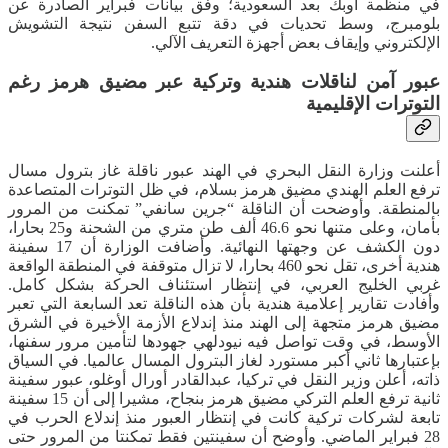
في منظمة أوبك بعد السعودية؛ وفق بيانات فبراير الصادرة عن
بلومبرج، وسط تحديات في دقة تتبع السفن نتيجة التشويش
الإلكتروني وإيقاف بعض أجهزة التعريف الآلي.
عبور آمن لناقلات هندية وتركية عبر مضيق هرمز رغم
التوترات الإقليمية
أعلنت وزارة النقل البحري في الهند عبور ناقلة غاز بترول مسال
ترفع العلم الهندي مضيق هرمز بسلام، في ظل التوترات المتصاعدة
بالمنطقة. وأوضحت أن الناقلة “جرين سانفي” تمكنت من المرور
بأمان، وعلى متنها نحو 46.6 ألف طن متري من الشحنة و25 بحارا،
دون الكشف عن وجهتها النهائية. وأضافت الوزارة أن 17 سفينة
هندية أخرى، تقل نحو 460 بحارا، لا تزال متوقفة في المنطقة الواقعة
غربي الخليج العربي، في إنتظار استئناف الحركة بشكل كامل.
وأفادت تقارير إعلامية هندية بأن هذه الناقلة تعد السابعة التي تعبر
مضيق هرمز متجهة إلى الهند منذ إندلاع الأزمة الأخيرة في الشرق
الأوسط، في وقت تواصل فيه نيودلهي جهودها لتأمين مرور سفنها،
بإعتبارها ثاني أكبر مستورد لغاز البترول المسال عالميا. في السياق
ذاته، أعلن وزير النقل في تركيا، عبدالقادر أورال أوغلو، عبور سفينة
ثانية ترفع العلم التركي مضيق هرمز بنجاح، مشيرا إلى أن 15 سفينة
تابعة لشركات تركية كانت في إنتظار العبور منذ إندلاع الحرب في
28 فبراير الماضي. وأوضح أن سفينتين فقط تمكنتا من المرور حتى