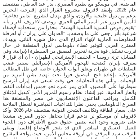
الماضية، في موسكو مع نظيره المصري، بدر عبد العاطي، بمنتصف
عام 2026. وإنتقد لافروف مشروع القرار الذي إقترحته البحرين
بدعم من دول خليجية والأردن، والذي يهدف لتشريع “تدابير دفاعية”
لتأمين المرور عبر الممر المائي الحيوي. ووصف لافروف القرار بأنه
“يقوض فرص التسوية السلمية الهشة”، محذرا من إستخدامه لإضفاء
شرعية بأثر رجعي على ما وصفه بـ “العدوان على إيران”، أو لعرقلة
المفاوضات الجارية لإنهاء النزاع الذي دخل شهره الثاني. ويهدف
المقترح العربي لتوفير غطاء دبلوماسي لدول المنطقة في حال
قررت تشكيل قوة بحرية لتحرير المضيق من السيطرة الإيرانية. وفي
المقابل، ترى روسيا - الحليف الإستراتيجي لطهران - أن أي قرار لا
يعترف بإيران كضحية للهجوم الأمريكي الإسرائيلي سيثير غضب
السلطات في طهران ويغلق أبواب الحوار، خاصة في ظل المطالب
الأمريكية بإعادة فتح المضيق فورا تحت تهديد بشن المزيد من
الهجمات. وتأتي هذه التجاذبات في وقت تسعى فيه إيران لترسيخ
سيطرتها على المضيق، الذي يمر عبره نحو خمس إمدادات النفط
والغاز العالمية، عبر إنشاء نظام رسوم للمرور الآمن كبديل للإغلاق
الكامل. ويراقب الفاعلون الإقتصاديون في مصر والمنطقة هذا
الصراع الدبلوماسي بحذر، نظرا للتداعيات المباشرة لتعطل الملاحة
على أسعار الطاقة وتكاليف الشحن الدولية بمنتصف عام 2026. وأكد
لافروف أن موسكو لن تدعم قرارا يتجاهل جذور الصراع، مشددا
على ضرورة وجود آلية تضمن حقوق جميع الأطراف دون اللجوء
للعمل العسكري المباشر الذي قد يفجر الأوضاع إقليميا. ويبقى
الترقب سيد الموقف في أروقة مجلس الأمن، حيث يواجه المقترح