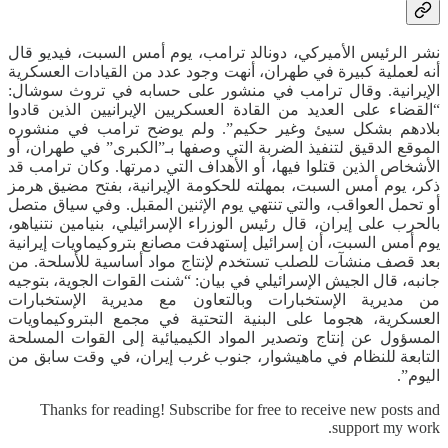
نشر الرئيس الأميركي، دونالد ترامب، يوم أمس السبت، فيديو قال
أنه لعملية كبيرة في طهران، أنهت وجود عدد من القيادات العسكرية
الإيرانية. وقال ترامب في منشور على حسابه في تروث سوشال:
“القضاء على العديد من القادة العسكريين الإيرانيين الذين قادوا
بلادهم بشكل سيئ وغير حكيم”. ولم يوضح ترامب في منشوره
الموقع الدقيق لتنفيذ الضربة التي وصفها بـ”الكبرى” في طهران، أو
الأشخاص الذين قتلوا فيها، أو الأهداف التي دمرتها. وكان ترامب قد
ذكر، يوم أمس السبت، بمهلته للحكومة الإيرانية، بفتح مضيق هرمز
أو تحمل العواقب، والتي تنتهي يوم الإثنين المقبل. وفي سياق متصل
بالحرب على إيران، قال رئيس الوزراء الإسرائيلي، بنيامين نتنياهو،
يوم أمس السبت، أن إسرائيل إستهدفت مصانع بتروكيماويات إيرانية
بعد قصف منشآت للصلب تستخدم لإنتاج مواد أساسية للأسلحة. من
جانبه، قال الجيش الإسرائيلي في بيان: “شنت القوات الجوية، بتوجيه
من مديرية الإستخبارات وبالتعاون مع مديرية الإستخبارات
العسكرية، هجوما على البنية التحتية في مجمع البتروكيماويات
المسؤول عن إنتاج وتصدير المواد الكيميائية إلى القوات المسلحة
التابعة للنظام في ماهيشوار، جنوب غرب إيران، في وقت سابق من
اليوم”.
Thanks for reading! Subscribe for free to receive new posts and
support my work.