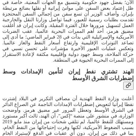
الآن؛ بفضل جهود حكومية وتنسيق مع الجهات المعنية، خاصة في
ظل إعتماد بعض السفن على موانئ إيرانية أو نقلها بضائع مرتبطة
بإيران. وأضاف الوزير أن تسع سفن من إجمالي السفن المحتجزة
تقدمت بطلبات رسمية للعبور، فيما تواصل وزارتا النقل والخارجية
العمل لتسهيل مرورها خلال الفترة المقبلة. وكانت إيران قد أغلقت
مضيق هرمز، أحد أهم الممرات البحرية عالميا، عقب الضربات
الأمريكية والإسرائيلية التي بدأت في 28 فبراير الماضي؛ ما أدى إلى
تصاعد التوترات الإقليمية وارتفاع أسعار النفط والغاز عالميا.
وتعكس عمليات العبور الأخيرة مؤشرات على تحسن نسبي في
حركة الملاحة، وسط جهود دولية وإقليمية مكثفة لإعادة الاستقرار
إلى الممرات البحرية الحيوية في المنطقة.
الهند تشتري نفط إيران لتأمين الإمدادات وسط
إضطرابات الشرق الأوسط
أعلنت وزارة النفط الهندية أن مصافي التكرير في البلاد إشترت
نفطا إيرانيا لتعويض إضطرابات الإمدادات الناجمة عن الصراع الدائر
في الشرق الأوسط وتعطل المرور عبر مضيق هرمز. وأوضحت
الوزارة، في منشور على منصة “إكس”، أن الهند، ثالث أكبر مستورد
ومستهلك للنفط عالميا، لم تتلقي شحنات من إيران منذ مايو 2019
بسبب الضغوط الأمريكية، لكنها وفرت إحتياجاتها من النفط الخام،
بما في ذلك من إيران، دون أي عقبات في الدفع لإستيراد الخام