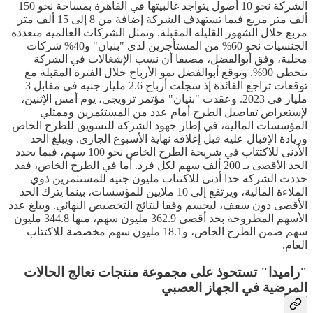
الشركة نحو 10 أصول يتواجد غالبيتها في القاهرة بمساحة نحو 150
ألف متر مربع فيما تستهدف الشركة إضافة من 8 إلى 15 ألف متر
مربع خلال الشهور القليلة المقبلة. وتمثل الشركات العالمية متعددة
الجنسيات نحو 60% من المستأجرين لدى "بنيان" و40% شركات
محلية، وفق أبوالفضل، مضيفا أن نسب الإشغالات في الشركة
تتخطى 90%. وتوقع أبوالفضل نمو الأرباح خلال الفترة المقبلة مع
توقعات تراجع الفائدة إذ سجلت أرباح 2.6 مليار جنيه في مقابل 3
مليار في 2023. وعقدت "بنيان" مؤتمر ترويجي، يوم أمس الإثنين،
لإستعراض تفاصيل الطرح أمام عدد من المستثمرين وممثلي
المؤسسات المالية، في إطار جهود الشركة للتسويق للطرح الخاص
وزيادة الإقبال عليه قبل إغلاقه نهاية الأسبوع الجاري. ويبلغ الحد
الأدنى للاكتتاب في شريحة الطرح الخاص نحو 100 سهم، فيما يحدد
الحد الأقصى بـ 200 ألف سهم لكل فرد. أما في الطرح الخاص، فقد
حددت الشركة حدا أدنى للاكتتاب مليون جنيه للمستثمرين ذوي
الملاءة المالية، ويرتفع إلى 10 ملايين للمؤسسات، بينما يترك الحد
الأقصى دون سقف، ليحسم وفقا لنتائج التخصيص النهائي. ويبلغ عدد
الأسهم المطروحة بحد أقصى 362.9 مليون سهم، منها 344.8 مليون
سهم ضمن الطرح الخاص، و18.1 مليون سهم مخصصة للاكتتاب
العام.
"راميدا" تستحوذ على مجموعة منتجات تعالج الحالات
المرضية في الجهاز العصبي