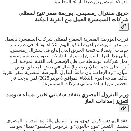
العملاء المتضررين طبقا للوائح التنظيمية.
حريق سنترال رمسيس.. بورصة مصر تتيح لممثلي
شركات السمسرة العمل من القرية الذكية
قررت البورصة المصرية السماح لممثلي شركات السمسرة بالعمل
من مقر البورصة بالقرية الذكية اليوم الثلاثاء، وذلك في ضوء تأثر
خدمات الإتصالات نتيجة الحريق الذي إندلع في سنترال رمسيس.
ويأتي هذا القرار لضمان إستمرار التداولات بصورة طبيعية وتيسير
عمل شركات الوساطة في ظل الإضطرابات الفنية المؤقتة التي
أثرت على خدمات الإنترنت والإتصال في بعض المناطق. ونص
البيان: "نود الإحاطة بأن قاعة التداول بالبورصة المصرية بمقر القرية
الذكيه متاحة اليوم (الثلاثاء الموافق 8 يوليو 2025) لمن يرغب في
الحضور من السادة ممثلي شركات السمسرة".
وزير البترول المصري يتفقد سفينتي تغييز بميناء سوميد
لتعزيز إمدادات الغاز
تفقد المهندس كريم بدوي، وزير البترول والثروة المعدنية المصري،
سفينتي التغييز "هوج جاليون" و"إنرجوس إسكيمو" بميناء سوميد