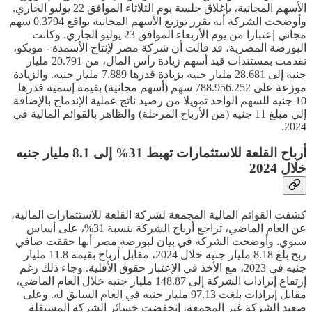
الأسهم المجانية، بإغلاق جلسة يوم الثلاثاء الموافق 22 يوليو الجاري.
وأوضحت الشركة أنه تقرر توزيع الأسهم المجانية بواقع 0.3794 سهم
مجاني إعتبارا من يوم الأربعاء الموافق 23 يوليو الجاري. وكانت
البورصة المصرية، قد قالت أن شركة مصر لإنتاج الأسمدة - موبكو،
تقدمت بمستندات قيد أسهم زيادة رأس المال، من 20.791 مليار
جنيه إلى 28.681 مليار جنيه بزيادة قدرها 7.889 مليار جنيه. والزيادة
موزعة على 788.956.252 سهم (أسهم مجانية) بقيمة إسمية قدرها
10 جنيه للسهم الواحد تمويلا من رصيد ناتج عملية الإندماج بالإضافة
إلي مبلغ 11 جنيه (من الأرباح المرحلة) والظاهر بالقوائم المالية في
2024.
أرباح القلعة للاستثمارات تهبط 31% إلى 8.1 مليار جنيه
خلال 2024
كشفت القوائم المالية المجمعة لشركة القلعة للاستثمارات المالية،
عن العام الماضي، تراجع أرباح الشركة بنسبة 31%، على أساس
سنوي. وأوضحت الشركة في بيان لبورصة مصر أنها حققت صافي
ربح بلغ 8.18 مليار جنيه خلال 2024، مقابل أرباح بقيمة 11.8 مليار
جنيه في 2023، مع الأخذ في الإعتبار حقوق الأقلية. وجاء ذلك رغم
إرتفاع إيرادات الشركة إلى 148.87 مليار جنيه خلال العام الماضي،
مقابل إيرادات بلغت 97.13 مليار جنيه في العام السابق له. وعلى
صعيد الشركة غير المجمعة، إنخفضت خسائر الشركة المستقلة