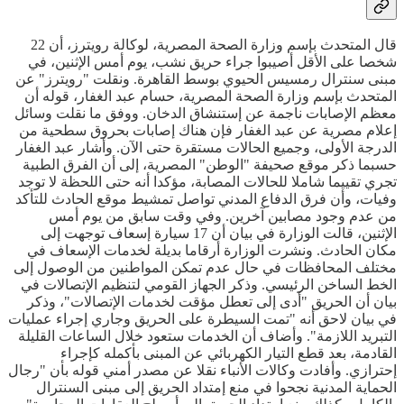
قال المتحدث بإسم وزارة الصحة المصرية، لوكالة رويترز، أن 22
شخصا على الأقل أصيبوا جراء حريق نشب، يوم أمس الإثنين، في
مبنى سنترال رمسيس الحيوي بوسط القاهرة. ونقلت "رويترز" عن
المتحدث بإسم وزارة الصحة المصرية، حسام عبد الغفار، قوله أن
معظم الإصابات ناجمة عن إستنشاق الدخان. ووفق ما نقلت وسائل
إعلام مصرية عن عبد الغفار فإن هناك إصابات بحروق سطحية من
الدرجة الأولى، وجميع الحالات مستقرة حتى الآن. وأشار عبد الغفار
حسبما ذكر موقع صحيفة "الوطن" المصرية، إلى أن الفرق الطبية
تجري تقييما شاملا للحالات المصابة، مؤكدا أنه حتى اللحظة لا توجد
وفيات، وأن فرق الدفاع المدني تواصل تمشيط موقع الحادث للتأكد
من عدم وجود مصابين آخرين. وفي وقت سابق من يوم أمس
الإثنين، قالت الوزارة في بيان أن 17 سيارة إسعاف توجهت إلى
مكان الحادث. ونشرت الوزارة أرقاما بديلة لخدمات الإسعاف في
مختلف المحافظات في حال عدم تمكن المواطنين من الوصول إلى
الخط الساخن الرئيسي. وذكر الجهاز القومي لتنظيم الإتصالات في
بيان أن الحريق "أدى إلى تعطل مؤقت لخدمات الإتصالات"، وذكر
في بيان لاحق أنه "تمت السيطرة على الحريق وجاري إجراء عمليات
التبريد اللازمة". وأضاف أن الخدمات ستعود خلال الساعات القليلة
القادمة، بعد قطع التيار الكهربائي عن المبنى بأكمله كإجراء
إحترازي. وأفادت وكالات الأنباء نقلا عن مصدر أمني قوله بأن "رجال
الحماية المدنية نجحوا في منع إمتداد الحريق إلى مبنى السنترال