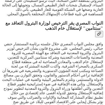
البترولي بمنطقة العين السخنة، حيث ترسو السفينتان على أرصفة
الميناء، لإستقبال شحنات الغاز الطبيعي المسال، وتحويلها إلى الحالة
الغازية وضخها في الشبكة القومية للغاز الطبيعي. يأتي ذلك
للمساهمة في تلبية قطاعات الإستهلاك المختلفة بالسوق المحلي.
النواب المصري يقر الترخيص لوزارة البترول التعاقد مع
"سنتامين" لإستغلال خام الذهب
وافق مجلس النواب المصري خلال جلسته برئاسة المستشار حنفي
جبالي، رئيس المجلس، على مشروع قانون بشأن الترخيص لوزير
البترول والثروة المعدنية فى التعاقد مع الهيئة المصرية للثروة
المعدنية والصناعات التعدينية وشركة سنتامين المركزية للتعدين،
لإستغلال خام الذهب والمعادن المصاحبة له في منطقة قطاع
السكرى بالصحراء الشرقية. وأكدت اللجنة المشتركة من لجنة
الصناعة ومكتب لجنة الشؤون الدستورية والتشريعية في تقريرها أن
الإتفاقية تراعي أحكام الدستور والقانون، وتحقق التوازن بين مصالح
الدولة والمستثمر، وتلتزم بالمعايير البيئية والفنية في عمليات البحث
والإستغلال. وتأتي هذه الإتفاقية في ضوء إستراتيجية تطوير قطاع
التعدين والتي أطلقتها وزراة البترول والثروة المعدنية لتطوير نموذج
إتفاقية الإستغلال وتحقق للدولة أقصى عائد إقتصادي من خلال
تطبيق نظام المشاركة المجانية والإتاوات والضرائب والتي سوف
تؤثر بشكل إيجابي على الاقتصاد القومى للبلاد عن طريق ضخ