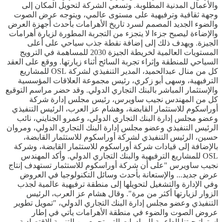
والأعمال المدنية المطلوبة. وتسعي الشركة لتحويل المكان إلى
وجهة ثقافية وترفيهية على مستوى عالمي، ويتوجه عرض الصوت
والضوء الجديد المصمم لسرد تاريخ الأهرامات بأحدث أجهزة العرض
والإضاءة ليصبح جزءا لا يتجزء من التجربة المطورة لزيارة أهرامات
الجيزة. ويهدف ذلك إلى إضافة نقطة جذب سياحي على أعلى
المستويات العالمية لخريطة الجيزة 2030 للمساهمة في الترويج
السياحي للمنطقة وإثراء تجربة السائح أثناء زيارتها. ووقع على العقد
كل من منال عبدالحميد، المدير التنفيذي لشركة OSL للمشاريع
الترفيهية، وسهى أبو زكري، رئيس مجموعة العلاقات المؤسسية
والإستثمار المباشر بالبنك التجاري الدولي. وقد حضر مراسم التوقيع
كل من المهندس نجيب ساويرس، رئيس مجلس إدارة شركة
أوراسكوم للاستثمار القابضة، وهشام عز العرب، الرئيس التنفيذي
وعضو مجلس إدارة البنك التجاري الدولي، وعمرو الجنايني، نائب
الرئيس التنفيذي وعضو مجلس إدارة البنك التجاري الدولي، ومروان
حسين، الرئيس التنفيذي لشركة أوراسكوم للاستثمار القابضة،
بالإضافة إلى قيادات شركة أوراسكوم للاستثمار القابضة، وشركة
OSL للمشاريع الترفيهية والبنك التجاري الدولي. وأكد المهندس
نجيب ساويرس "على أن شركة أوراسكوم للاستثمار تستهدف إنتاج
عرض جديد... والإستعانة بأحدث وسائل التكنولوجيا في العروض
وفي الإدارة والتشغيل لتحويلها إلى منطقة ترفيهية عالمية لجذب
الزوار لزيارتها أكثر من مرة". وقال هشام عز العرب، الرئيس
التنفيذي وعضو مجلس إدارة البنك التجاري الدولي، "تمويل تطوير
عروض الصوت والضوء في منطقة الأهرامات يأتي في إطار
إستراتيجيتنا الداعمة للمبادرات التي تجمع بين التنمية الإقتصادية