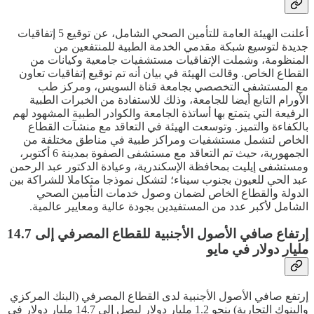
أعلنت الهيئة العامة للتأمين الصحي الشامل، عن توقيع 5 إتفاقيات
جديدة لتوسيع شبكة مقدمي الخدمة الطبية للمنتفعين من
المنظومة، وشملت الإتفاقيات مستشفيات جامعية وكيانات من
القطاع الخاص. وقالت الهيئة في بيان أنه تم توقيع إتفاقيات تعاون
مع المستشفى التخصصي بجامعة قناة السويس، ومركز طب
الأورام التابع أيضا للجامعة، وذلك للاستفادة من الخبرات الطبية
الرفيعة التي يتمتع بها أساتذة الجامعة والكوادر الطبية المشهود لهم
بالكفاءة والتميز. وتوسعت الهيئة في التعاقد مع منشآت القطاع
الخاص لتشمل مستشفيات ومراكز طبية في مناطق مختلفة من
الجمهورية، حيث تم التعاقد مع مستشفى الصفوة بمدينة 6 أكتوبر،
ومستشفى إيليت بمحافظة الإسكندرية، وعيادة الدكتور عبد الرحمن
عبد الحي للعيون بجنوب سيناء؛ لتشكل نموذجا متكاملا للشراكة بين
الدولة والقطاع الخاص لضمان وصول خدمات التأمين الصحي
الشامل لأكبر عدد من المستفيدين بجودة عالية ومعايير عالمية.
إرتفاع صافي الأصول الأجنبية للقطاع المصرفي إلى 14.7
مليار دولار في مايو
إرتفع صافي الأصول الأجنبية لدى القطاع المصرفي (البنك المركزي
والبنوك التجارية) بنحو 1.2 مليار دولار ليصل إلى 14.7 مليار دولار في