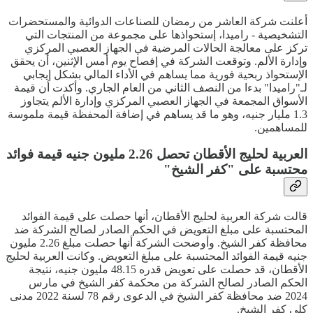
أعلنت شركة العاشر من رمضان للصناعات الدوائية والمستحضرات
التشخيصية - راميدا، إستحواذها على مجموعة من المنتجات التي
تركز على معالجة الحالات المرضية في الجهاز العصبي المركزي
وإدارة الألم. وتوقعت الشركة في إفصاح يوم أمس الإثنين، أن يحقق
الإستحواذ ربحية فورية مما يساهم في الأداء المالي بشكل إيجابي
لـ"راميدا" بدءا من النصف الثاني من العام الجاري. وأكدت أن قيمة
الأسواق المجمعة في الجهاز العصبي المركزي وإدارة الألم يتجاوز
1.3 مليار جنيه، وهو ما قد يساهم في إضافة المحفظة قيمة ملموسة
للمساهمين.
العربية لحليج الأقطان تحصل 2.26 مليون جنيه قيمة فوائد
محتسبة على "كفر الشيخ"
قالت شركة العربية لحليج الأقطان، أنها حصلت على قيمة الفوائد
المحتسبة على مبلغ التعويض في الحكم الصادر لصالح الشركة ضد
محافظة كفر الشيخ. وأوضحت الشركة أنها حصلت مبلغ 2.26 مليون
جنيه قيمة الفوائد المحتسبة على مبلغ التعويض. وكانت العربية لحليج
الأقطان، قد حصلت على تعويض قدره 48.15 مليون جنيه، نتيجة
الحكم الصادر لصالح الشركة من محكمة كفر الشيخ في مارس
2024 ضد محافظة كفر الشيخ في الدعوى رقم 78 لسنة 2022 مدنى
كلي كفر الشيخ.