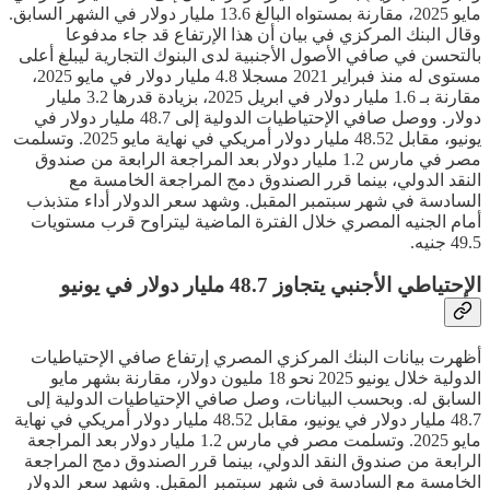
مايو 2025، مقارنة بمستواه البالغ 13.6 مليار دولار في الشهر السابق.
وقال البنك المركزي في بيان أن هذا الإرتفاع قد جاء مدفوعا
بالتحسن في صافي الأصول الأجنبية لدى البنوك التجارية ليبلغ أعلى
مستوى له منذ فبراير 2021 مسجلا 4.8 مليار دولار في مايو 2025،
مقارنة بـ 1.6 مليار دولار في ابريل 2025، بزيادة قدرها 3.2 مليار
دولار. ووصل صافي الإحتياطيات الدولية إلى 48.7 مليار دولار في
يونيو، مقابل 48.52 مليار دولار أمريكي في نهاية مايو 2025. وتسلمت
مصر في مارس 1.2 مليار دولار بعد المراجعة الرابعة من صندوق
النقد الدولي، بينما قرر الصندوق دمج المراجعة الخامسة مع
السادسة في شهر سبتمبر المقبل. وشهد سعر الدولار أداء متذبذب
أمام الجنيه المصري خلال الفترة الماضية ليتراوح قرب مستويات
49.5 جنيه.
الإحتياطي الأجنبي يتجاوز 48.7 مليار دولار في يونيو
أظهرت بيانات البنك المركزي المصري إرتفاع صافي الإحتياطيات
الدولية خلال يونيو 2025 نحو 18 مليون دولار، مقارنة بشهر مايو
السابق له. وبحسب البيانات، وصل صافي الإحتياطيات الدولية إلى
48.7 مليار دولار في يونيو، مقابل 48.52 مليار دولار أمريكي في نهاية
مايو 2025. وتسلمت مصر في مارس 1.2 مليار دولار بعد المراجعة
الرابعة من صندوق النقد الدولي، بينما قرر الصندوق دمج المراجعة
الخامسة مع السادسة في شهر سبتمبر المقبل. وشهد سعر الدولار