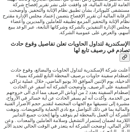
العامة للرقابة المالية، قد وافقت على نشر تقرير إفصاح شركة
مستشفى كليوباترا، بشأن تطبيق نظام الإثابة والتحفيز. وأوضحت
الرقابة المالية أن تقرير الإفصاح يتضمن إعتماد مجلس الإدارة مقترح
نظام الإثابة والتحفيز المزمع تطبيقه للعاملين والمديرين وأعضاء
مجلس الإدارة التنفيذين بالشركة وشركاتها التابعة، عبر الوعد ببيع
أسهم، والعرض على عمومية الشركة.
الإسكندرية لتداول الحاويات تعلن تفاصيل وقوع حادث
تصادم في رصيف تابع لها
أعلنت شركة الإسكندرية لتداول الحاويات والبضائع، وقوع حادث
إصطدام سفينة حاويات برصيف المحطة التابع للشركة بميناء
الدخيلة، يوم الإثنين الموافق 30 يونيو الماضي، خلال عملية تراكي
السفينة على الرصيف. وأوضحت الشركة أنه أسفر عن الحادث
إصطدام السفينة بعدد 2 من أوناش الرصيف مما أدى الى خروجهم
من الخدمة. وأكدت أنه لم يسفر الحادث عن أية خسائر في الأرواح،
مشيرة إلى تنسيقها مع الجهات المختصة لتقدير حجم الأضرار الفنية
والمالية بما في ذلك التواصل مع نادي الحماية والتعويضات. ونوهت
الشركة أن العمل بالمحطة لم يتوقف وأنها إتخذت جميع التدابير
اللازمة لضمان إستمرار التشغيل وسلامة العاملين والمعدات . وعن
الأثر المالي، أوضحت الشركة أنه يتعذر في الوقت الحالي تحديد الأثر
المالي الناتج عن الحادث.