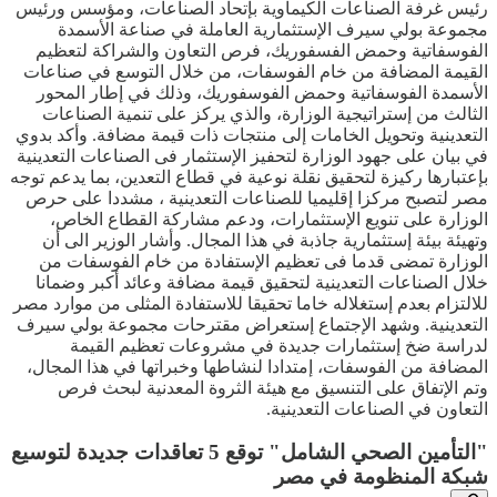
رئيس غرفة الصناعات الكيماوية بإتحاد الصناعات، ومؤسس ورئيس
مجموعة بولي سيرف الإستثمارية العاملة في صناعة الأسمدة
الفوسفاتية وحمض الفسفوريك، فرص التعاون والشراكة لتعظيم
القيمة المضافة من خام الفوسفات، من خلال التوسع في صناعات
الأسمدة الفوسفاتية وحمض الفوسفوريك، وذلك في إطار المحور
الثالث من إستراتيجية الوزارة، والذي يركز على تنمية الصناعات
التعدينية وتحويل الخامات إلى منتجات ذات قيمة مضافة. وأكد بدوي
في بيان على جهود الوزارة لتحفيز الإستثمار فى الصناعات التعدينية
بإعتبارها ركيزة لتحقيق نقلة نوعية في قطاع التعدين، بما يدعم توجه
مصر لتصبح مركزا إقليميا للصناعات التعدينية ، مشددا على حرص
الوزارة على تنويع الإستثمارات، ودعم مشاركة القطاع الخاص،
وتهيئة بيئة إستثمارية جاذبة في هذا المجال. وأشار الوزير الى أن
الوزارة تمضى قدما فى تعظيم الإستفادة من خام الفوسفات من
خلال الصناعات التعدينية لتحقيق قيمة مضافة وعائد أكبر وضمانا
للالتزام بعدم إستغلاله خاما تحقيقا للاستفادة المثلى من موارد مصر
التعدينية. وشهد الإجتماع إستعراض مقترحات مجموعة بولي سيرف
لدراسة ضخ إستثمارات جديدة في مشروعات تعظيم القيمة
المضافة من الفوسفات، إمتدادا لنشاطها وخبراتها في هذا المجال،
وتم الإتفاق على التنسيق مع هيئة الثروة المعدنية لبحث فرص
التعاون في الصناعات التعدينية.
"التأمين الصحي الشامل" توقع 5 تعاقدات جديدة لتوسيع
شبكة المنظومة في مصر