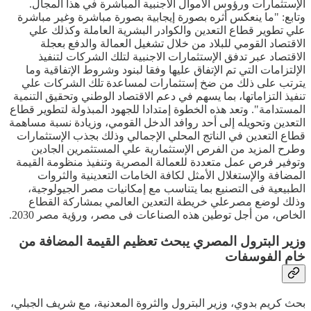
الإستثمارات ورؤوس الأموال الاجنبية المباشرة في هذا المجال.
وتابع: "ما ينعكس أثره بصورة إيجابية بصورة مباشرة وغير مباشرة
علي تطوير قطاع التعدين والكوادر البشرية العاملة وكذلك علي
الاقتصاد القومي للبلاد من خلال تشغيل العمالة والدفع بعجلة
الاقتصاد عبر تدفق الإستثمارات الاجنبية لتلك الشركات لتنفيذ
الإلتزامات التي تم الإتفاق عليها وفقا لبنود وشروط الإتفاقية وما
يترتب على ذلك من ضخ إستثمارات لمساعدة تلك الشركات علي
تنفيذ التزاماتها، بما يسهم في دعم الاقتصاد الوطني وتحقيق التنمية
المستدامة". وتعد هذه الخطوة إمتدادا للجهود المبذولة لتطوير قطاع
التعدين وتحويله إلى أحد روافد الدخل القومي، وزيادة نسبة مساهمة
قطاع التعدين في الناتج المحلي الإجمالي وذلك بجذب الإستثمارات
وطرح المزيد من الفرص الإستثمارية علي المستثمرين الجادين
وتوفير فرص عمل متعددة للعمالة المصرية وتنفيذ منظومة القيمة
المضافة والإستغلال الأمثل لكافة الخامات التعدينية والثروات
الطبيعية فى التصنيع بما يتناسب مع إمكانيات مصر الجيولوجية،
وذلك لوضع مصرعلي خريطة التعدين العالمي بمشاركة القطاع
الخاص، من أجل توطين هذه الصناعات فى مصر، ورؤية مصر 2030.
وزير البترول المصري يبحث تعظيم القيمة المضافة من
خام الفوسفات
بحث كريم بدوي، وزير البترول والثروة المعدنية، مع شريف الجبلي،