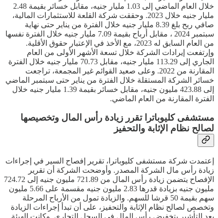
خلال العام الماضي إلى 1.03 مليار جنيه، مقابل خسائر بقيمة 2.48
مليار جنيه خلال 2023. وحققت شركة القلعة للاستثمارات المالية،
صافي ربح بلغ 8.39 مليار جنيه خلال الفترة من يناير حتى نهاية
سبتمبر 2024 ، مقابل أرباح بقيمة 7.09 مليار جنيه خلال الفترة نفسها
من العام السابق له 2023، مع الأخذ في الإعتبار حقوق الأقلية.
وإرتفعت إيرادات الشركة خلال تسعة الأشهر الأولى من العام
الجاري إلى 113.29 مليار جنيه، مقابل 70.73 مليار جنيه خلال الفترة
المقارنة من 2022. وعلى صعيد القوائم غير المجمعة، تراجعت
خسائر الشركة المستقلة خلال الفترة من يناير حتى سبتمبر الماضي
إلى 423.88 مليون جنيه، مقابل خسائر بقيمة 1.39 مليار جنيه خلال
الفترة المقارنة من العام الماضي.
مستشفى كليوباترا تقرر زيادة رأس المال وتخصيصها
لصالح نظام الإثابة والتحفيز
إعتمدت شركة مستشفى كليوباترا، تقرير إفصاح السير في إجراءات
زيادة رأس مال الشركة المصدر. وأوضحت الشركة أن تقرير
الإفصاح يتضمن زيادة رأس المال من 721.89 مليون جنيه إلى 724.72
مليون جنيه بزيادة قدرها 2.83 مليون جنيه مقسمة على 5.66 مليون
سهم بقيمة 50 قرشا للسهم. والزيادة تمول من الأرباح المرحلة
وتخصص لصالح نظام الإثابة والتحفيز، على أن تبدأ إجراءات الزيادة
بعد التأشير بتخفيض رأس المال في السجل التجاري. وكانت الهيئة