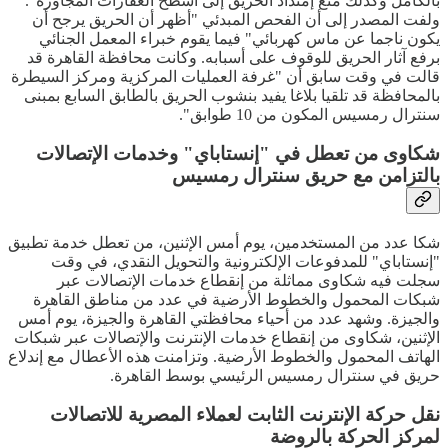
بالكامل وكذلك منع إمتداد الحريق إلى أسطح العقارات المجاورة".
ولفت المصدر إلى أن الفحص المبدئي "أظهر أن الحريق يرجح أن
يكون ناجما عن ماس كهربائي" فيما يقوم خبراء المعمل الجنائي
برفع آثار الحريق للوقوف على أسبابه. وكانت محافظة القاهرة قد
قالت في وقت سابق أن "غرفة العمليات المركزية ومركز السيطرة
بالمحافظة قد تلقيا بلاغا يفيد بنشوب الحريق بالطابق السابع بمبنى
سنترال رمسيس المكون من 10 طوابق".
شكاوى من تعطل في "إنستاباي" وخدمات الإتصالات
بالتزامن مع حريق سنترال رمسيس
شكا عدد من المستخدمين، يوم أمس الإثنين، من تعطل خدمة تطبيق
"إنستاباي" للمدفوعات الإلكترونية والتحويل النقدي، في وقت
سجلت فيه شكاوى مماثلة من إنقطاع خدمات الإتصالات عبر
شبكات المحمول والخطوط الأرضية في عدد من مناطق القاهرة
والجيزة. وشهد عدد من أحياء محافظتي القاهرة والجيزة، يوم أمس
الإثنين، شكاوى من إنقطاع خدمات الإنترنت والإتصالات عبر شبكات
الهاتف المحمول والخطوط الأرضية. وتزامنت هذه الأعطال مع إندلاع
حريق في سنترال رمسيس الرئيسي بوسط القاهرة.
نقل حركة الإنترنت الثابت لعملاء المصرية للاتصالات
لمركز الحركة بالروضة