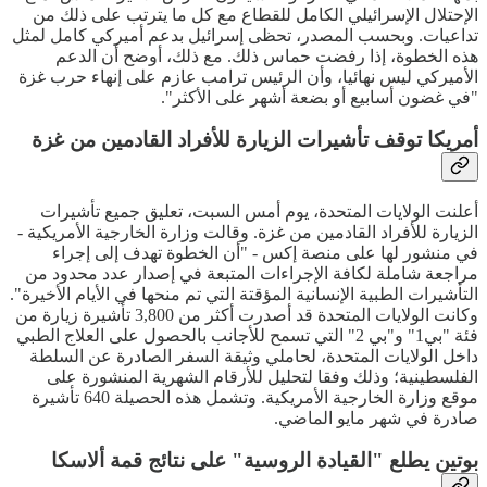
الإحتلال الإسرائيلي الكامل للقطاع مع كل ما يترتب على ذلك من
تداعيات. وبحسب المصدر، تحظى إسرائيل بدعم أميركي كامل لمثل
هذه الخطوة، إذا رفضت حماس ذلك. مع ذلك، أوضح أن الدعم
الأميركي ليس نهائيا، وأن الرئيس ترامب عازم على إنهاء حرب غزة
"في غضون أسابيع أو بضعة أشهر على الأكثر".
أمريكا توقف تأشيرات الزيارة للأفراد القادمين من غزة
أعلنت الولايات المتحدة، يوم أمس السبت، تعليق جميع تأشيرات
الزيارة للأفراد القادمين من غزة. وقالت وزارة الخارجية الأمريكية -
في منشور لها على منصة إكس - "أن الخطوة تهدف إلى إجراء
مراجعة شاملة لكافة الإجراءات المتبعة في إصدار عدد محدود من
التأشيرات الطبية الإنسانية المؤقتة التي تم منحها في الأيام الأخيرة".
وكانت الولايات المتحدة قد أصدرت أكثر من 3,800 تأشيرة زيارة من
فئة "بي1" و"بي 2" التي تسمح للأجانب بالحصول على العلاج الطبي
داخل الولايات المتحدة، لحاملي وثيقة السفر الصادرة عن السلطة
الفلسطينية؛ وذلك وفقا لتحليل للأرقام الشهرية المنشورة على
موقع وزارة الخارجية الأمريكية. وتشمل هذه الحصيلة 640 تأشيرة
صادرة في شهر مايو الماضي.
بوتين يطلع "القيادة الروسية" على نتائج قمة ألاسكا