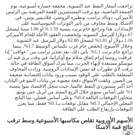
تراجعت أسعار النفط عند التسوية، محققة خسارة أسبوعية، يوم
الجمعة الماضية، مع ترقب المستثمرين للقمة المرتقبة بين الرئيس
الأميركي، دونالد ترامب، ونظيره الروسي، فلاديمير بوتين، في
ألاسكا، وسط مخاوف من تأثير التوترات الجيوسياسية على
الإمدادات. هذا وتراجع خام برنت بنسبة 1.59 % أو 1.06 سنتا ليسجل
67 دولارا للبرميل التسوية. وإنخفضت العقود الآجلة للخام الأميركي
1.16 دولار أو 1.81% لتسجل 62.80 دولار للبرميل عند التسوية.
وخلال الأسبوع، إنخفض خام غرب تكساس الوسيط 1.7%، بينما
تراجع خام برنت 1.1%. يأتي ذلك، بعد تحذير ترامب من "عواقب" إذا
عرقلت روسيا إبرام إتفاق سلام مع أوكرانيا، في وقت يرى فيه أن
موسكو مستعدة لإنهاء الحرب، مما يترك أسواق الطاقة في حالة
ترقب لأي تطورات قد تمس الإمدادات الروسية. وزادت المخاوف
المتعلقة بالطلب على الوقود بسبب ورود بيانات إقتصادية ضعيفة
من الصين. وتلقت الأسواق دفعة معنوية من بيانات النمو في اليابان،
أحد أكبر مستوردي النفط عالميا، حيث سجل الاقتصاد نموا بنسبة
1% على أساس سنوي خلال الربع الممتد من أبريل حتى يونيو،
متجاوزا التوقعات البالغة 0.4%. وعلى أساس فصلي، نما الناتج
المحلي الإجمالي 0.3% مقابل توقعات بـ0.1% فقط، مما يعزز
التوقعات بإرتفاع الطلب على الطاقة.
الأسهم الأوروبية تقلص مكاسبها الأسبوعية وسط ترقب
نتائج قمة ألاسكا