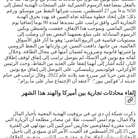
بالفعل بمضاعفة الرسوم الجمركية على المنتجات الهندية لتصل إلى
50% بدءا من 27 أغسطس، بسبب شرائها النفط من موسكو. ورغم
ذلك؛ فإن إتخاذ خطوة مماثلة تجاه الصين قد يهدد بخرق الهدنة
التجارية التي وافق ترامب على تمديدها لمدة 90 يوما إضافيا يوم
الإثنين الماضي. وبموجب هذا الإتفاق، خفضت واشنطن وبكين
الرسوم المتبادلة على سلع بعضهما البعض بعد أن وصلت إلى
مستويات قياسية في الربيع الماضي؛ وهو ما أثار قلق الأسواق
العالمية. من جانبها، دافعت الصين عن وارداتها من النفط الروسي
وإعتبرتها قانونية وضرورية لضمان أمنها في مجال الطاقة. وخلال
لقائه مع بوتين في ألاسكا، لم يتوصل ترامب إلى إتفاق لوقف إطلاق
النار، لكنه أشار إلى أنهما إتفقا على العديد من النقاط، وحث الرئيس
الأوكراني، فولوديمير زيلينسكي، على التوصل إلى إتفاق مع بوتين
الذي شن حربا غير مبررة ضد بلاده عام 2022. وقال ترامب في ختام
حديثه لـ"فوكس نيوز": "أعتقد أن الإجتماع سار على ما يرام".
إلغاء محادثات تجارية بين أميركا والهند هذا الشهر
ذكرت شبكة إن دي تي في بروفيت الهندية المعنية بأخبار المال
والأعمال، يوم أمس السبت، نقلا عن مصادر مطلعة أن الزيارة التي
كانت مقررة لمفاوضين تجاريين أميركيين إلى نيودلهي في الفترة
من 25 إلى 29 أغسطس قد ألغيت، الأمر الذي سيؤدي إلى تأجيل
المحادثات بشأن إتفاق تجاري مقترح بين البلدين. وتتعرض العلاقات