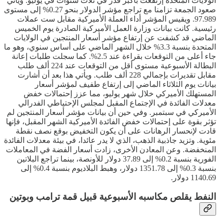
الولايات المتحدة إرتفعت بأكبر قدر في ثلاث سنوات في يوليو. ويأتي
صعود الجمعة تزامنا مع تراجع مؤشر الدولار بنحو 0.27% إلى مستوى
97.989. ويقيس المؤشر أداء العملة الأميركية مقابل ست عملات
رئيسية. كانت بيانات وزارة العمل الأميركية الصادرة يوم الخميس
الماضي قد كشفت عن إرتفاع مؤشر أسعار المنتجين في الولايات
المتحدة بنسبة 3.3% خلال الشهر الماضي على أساس سنوي، وهو ما
جاء أعلى من التوقعات بقراءة عند 2.5%. كما سجلت طلبات إعانة
البطالة الأسبوعية مستوى أقل من التوقعات عند 224 ألف طلب
مقابل تقديرات بإجمالي 228 ألف طلب. ويأتي هذا بعد أن أشارت
بيانات يوم الثلاثاء الماضي إلى إرتفاع طفيف لمؤشر أسعار
المستهلك الأميركي خلال شهر يوليو، مما عزز إحتمالات خفض
معدلات الفائدة في الإجتماع المقبل لمجلس الإحتياطي الفدرالي
الأميركي في سبتمبر. وفي حين أن بيانات مؤشر أسعار المنتجين لم
تؤثر بقوة على إحتمالات خفض الفائدة الأميركية الشهر المقبل، فإنها
قادت لإنحسار الرهانات على أن يكون التخفيض بوقع نصف نقطة
مئوية. وتزيد جاذبية الذهب، الذي لا يدر عائدا، في بيئة معدلات الفائدة
المنخفضة. وعن المعادن الأخرى، زادت أسعار الفضة في المعاملات
الفورية بنسبة 0.2% إلى 37.89 دولار للأونصة، بينما تراجع البلاتين
بنسبة 0.3% إلى 1351.78 دولار، وهبط البلاديوم بنسبة 0.4% إلى
1140.69 دولار.
النفط يقلص مكاسبه الأسبوعية قبيل قمة ترامب وبوتين