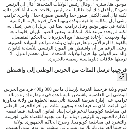
موجود هنا. سنرى". وقال رئيس الولايات المتحدة: "قال لي الرئيس
شي: 'لن أفعل ذلك أبدا طالما أنت رئيس. وقلت: 'حسنا، أنا أقدر ذلك،
لكنه قال أيضا: لكنني صبور جدا والصين صبورة جدا". وأجرى ترامب
وشي أول مكالمة هاتفية مؤكدة بينهما خلال فترة ولايته الرئاسية
الثانية في شهر يونيو. وقال ترامب أيضا في أبريل أن شي إتصل به،
لكنه لم يحدد موعد تلك المكالمة. وتعتبر الصين تايوان إقليما تابعا
لها، وتعهدت "بإعادة توحيدها" مع الجزيرة ذات الحكم المنفصل،
بالقوة إذا لزم الأمر. وتعارض تايوان بشدة مزاعم السيادة الصينية.
وعلى الرغم من أن واشنطن هي المورد الرئيسي للأسلحة لتايوان
والداعم الدولي لها، فإن الولايات المتحدة - مثل معظم الدول - لا
تربطها علاقات دبلوماسية رسمية بالجزيرة.
فرجينيا ترسل المئات من الحرس الوطني إلى واشنطن
تقوم ولاية فرجينيا الغربية بإرسال ما بين 300 و400 فرد من الحرس
الوطني إلى العاصمة واشنطن للمساعدة في سيطرة إدارة دونالد
ترامب على إدارة شرطة المدينة. تأتي هذه الخطوة من ولاية مجاورة
في الوقت الذي تم فيه إعداد وتجهيز مئات من أفرادالحرس الوطني
في مقاطعة كولومبيا لدعم قوات إنفاذ القانون المحلية، فيما تصفه
الإدارة الجمهورية للرئيس دونالد ترامب بجهود للقضاء على الجريمة
والتشرد في مقاطعة كولومبيا. وصرح الحاكم الجمهورى لولاية
فرجينيا الغربية، باتريك موريسي، في منشورٍ له، يوم أمس السبت،