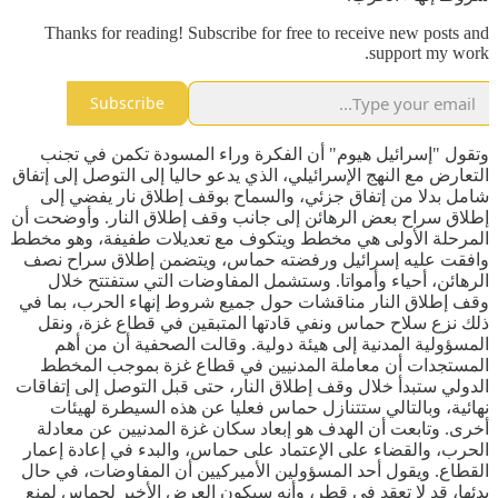
Thanks for reading! Subscribe for free to receive new posts and
support my work.
Subscribe
وتقول "إسرائيل هيوم" أن الفكرة وراء المسودة تكمن في تجنب
التعارض مع النهج الإسرائيلي، الذي يدعو حاليا إلى التوصل إلى إتفاق
شامل بدلا من إتفاق جزئي، والسماح بوقف إطلاق نار يفضي إلى
إطلاق سراح بعض الرهائن إلى جانب وقف إطلاق النار. وأوضحت أن
المرحلة الأولى هي مخطط ويتكوف مع تعديلات طفيفة، وهو مخطط
وافقت عليه إسرائيل ورفضته حماس، ويتضمن إطلاق سراح نصف
الرهائن، أحياء وأمواتا. وستشمل المفاوضات التي ستفتتح خلال
وقف إطلاق النار مناقشات حول جميع شروط إنهاء الحرب، بما في
ذلك نزع سلاح حماس ونفي قادتها المتبقين في قطاع غزة، ونقل
المسؤولية المدنية إلى هيئة دولية. وقالت الصحفية أن من أهم
المستجدات أن معاملة المدنيين في قطاع غزة بموجب المخطط
الدولي ستبدأ خلال وقف إطلاق النار، حتى قبل التوصل إلى إتفاقات
نهائية، وبالتالي ستتنازل حماس فعليا عن هذه السيطرة لهيئات
أخرى. وتابعت أن الهدف هو إبعاد سكان غزة المدنيين عن معادلة
الحرب، والقضاء على الإعتماد على حماس، والبدء في إعادة إعمار
القطاع. ويقول أحد المسؤولين الأميركيين أن المفاوضات، في حال
بدئها، قد لا تعقد في قطر، وأنه سيكون العرض الأخير لحماس لمنع