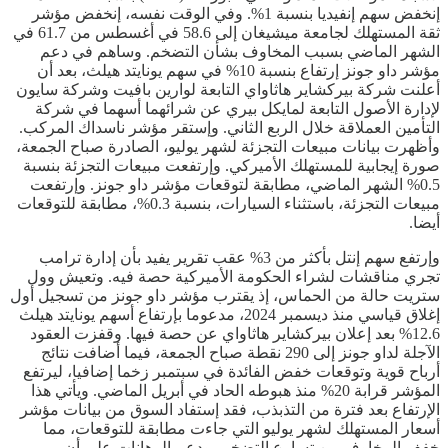
إنخفض سهم إنفيديا بنسبة 1%. وفي الوقت نفسه، إنخفض مؤشر
ثقة المستهلك لجامعة ميشيغان إلى 58.6 في أغسطس من 61.7 في
الشهر الماضي بسبب المخاوف بشأن التضخم. وساهم في دعم
مؤشر داو جونز إرتفاع بنسبة 10% في سهم يونايتد هيلث، بعد أن
أعلنت شركة بيركشاير هاثاواي التابعة لوارين بافيت وشركة سايون
لإدارة الأصول التابعة لمايكل بيري عن شرائهما أسهما في شركة
التأمين العملاقة خلال الربع الثاني. وإستقر مؤشر ناسداك المركب.
وأظهرت بيانات مبيعات التجزئة لشهر يوليو، الصادرة صباح الجمعة،
صورة إيجابية للمستهلك الأميركي. وإرتفعت مبيعات التجزئة بنسبة
0.5% الشهر الماضي، مطابقة لتوقعات مؤشر داو جونز. وإرتفعت
مبيعات التجزئة، باستثناء السيارات، بنسبة 0.3%، مطابقة للتوقعات
أيضا.
وإرتفع سهم إنتل بأكثر من 3% عقب تقرير يفيد بأن إدارة ترامب
تجري مناقشات لشراء الحكومة الأميركية حصة فيه. وتعيش وول
ستريت حالة من الحماس، إذ يقترب مؤشر داو جونز من تسجيل أول
إغلاق قياسي منذ ديسمبر 2024، مدعوما بإرتفاع أسهم يونايتد هيلث
12.6% بعد إعلان بيركشاير هاثاواي عن حصة فيها. وقفزت العقود
الآجلة لداو جونز إلى 290 نقطة صباح الجمعة، فيما أضافت نتائج
أرباح قوية وتوقعات خفض الفائدة في سبتمبر زخما إضافيا، ليرتفع
المؤشر قرابة 20% منذ هبوطه الحاد في أبريل الماضي. ويأتي هذا
الإرتفاع بعد فترة من التذبذب، فقد إستفاد السوق من بيانات مؤشر
أسعار المستهلك لشهر يوليو التي جاءت مطابقة للتوقعات، مما
خفف المخاوف من تسارع التضخم، ودعم الرهانات على أن