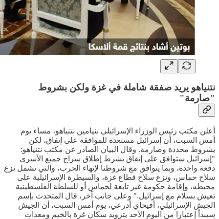
نتنياهو يريد صفقة شاملة في غزة ولكن بشروط
"صارمة"
أعلن مكتب رئيس الوزراء الإسرائيلي بنيامين نتنياهو، مساء يوم
أمس السبت، أن إسرائيل مستعدة للموافقة على إتفاق، لكن
بشروط محددة وصارمة. وقال البيان الصادر عن مكتب نتنياهو:
"إسرائيل ستوافق على إتفاق بشرط إطلاق سراح جميع الأسرى
دفعة واحدة، وبما يتوافق مع شروطنا لإنهاء الحرب، والتي تشمل نزع
سلاح حماس، ونزع سلاح قطاع غزة، والسيطرة الإسرائيلية على
محيطه، وإقامة حكومة غير تابعة لحماس أو للسلطة الفلسطينية
تعيش بسلام مع إسرائيل." وعلى جانب آخر، قال المتحدث بإسم
الجيش الإسرائيلي، أفيخاي أدرعي، يوم أمس السبت، أن الجيش
سيبدأ إعتبارا من اليوم الأحد بتزويد سكان غزة بالخيم ومعدات