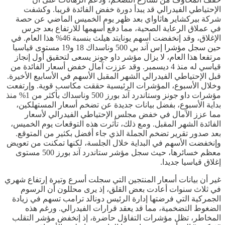
الإحتياطي الفيدرالي قد يبدأ دورة خفض الفائدة قريبا. وكشفت
شركة بيركشاير هاثاواي بعد ظهر يوم الخميس الماضي عن حصة
في عملاق الرعاية الصحية، مما دفع أسهمها للارتفاع بعد جرس
الإغلاق، وقد إنخفضت أسهم يونايتد هيلث بنسبة 46% هذا العام. في
حين سجل مؤشرا إس آند بي 500 وناسداك 18 و19 مستوى قياسيا
مرتفعا هذا العام، لا يزال مؤشر داو جونز يسعى لتحقيق أول إنجاز
قياسي له منذ 4 ديسمبر. وقد عززت آمال خفض أسعار الفائدة من
قبل الإحتياطي الفيدرالي الشهر المقبل الأسهم في الأسابيع الأخيرة.
وخلال الأسبوع، المؤشرات الرئيسية حققت مكاسب قوية. وإرتفعت
مؤشرات داو جونز وستاندرد آند بورز 500 وناسداك بأكثر من 1% منذ
بداية الأسبوع، بفضل بيانات جديدة عن تضخم أسعار المستهلكين،
مما عزز الآمال في خفض مجلس الإحتياطي الفيدرالي لأسعار
الفائدة الشهر المقبل. ومع ذلك، تأثرت هذه التوقعات يوم الخميس،
بعد صدور تقرير تضخم الجملة الذي جاء أفضل بكثير من المتوقع.
وإنخفضت الأسهم في البداية خلال الجلسة، لكنها تمكنت من تعويض
معظم خسائرها، حيث سجل مؤشر ستاندرد آند بورز 500 مستوى
إغلاق قياسيا جديدا.
غير أن بيانات أسعار المنتجين التي سجلت أسرع وتيرة إرتفاع شهري
في ثلاث سنوات أعادت بعض القلق، إذ يرى محللون أن الرسوم
الجمركية التي فرضتها إدارة الرئيس دونالد ترامب تسهم في زيادة
الضغوط التضخمية، مما قد يعقد قرارات الفيدرالي. ورغم هذه
المخاطر، تظل مؤشرات التفاؤل حاضرة، إذ إنخفض مؤشر التقلب