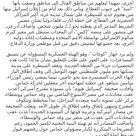
أخرى، تمهيدا لنقلهم من مناطق القتال إلى مناطق وصفت بأنها
"آمنة" في جنوب القطاع. ويأتي ذلك بعد أيام من إعلان إسرائيل نيتها
شن هجوم جديد للسيطرة على شمال مدينة غزة، أكبر المراكز
الحضرية في القطاع، في خطة أثارت قلقا دوليا بشأن مصير
الشريط المدمر الذي يقطنه نحو 2.2 مليون شخص. وأضاف أدرعي،
في منشور على منصة "إكس"، أن المعدات ستنقل عبر معبر كيرم
شالوم الإسرائيلي بواسطة الأمم المتحدة ومنظمات إغاثة دولية
أخرى، بعد خضوعها لتفتيش دقيق من قبل موظفي وزارة الدفاع.
ولم يرد جهاز "كوغات"، وهو الهيئة العسكرية المسؤولة عن تنسيق
المساعدات، على الفور على طلب للتعليق بشأن ما إذا كانت هذه
التحضيرات جزءا من الخطة الجديدة. وتعقد السيطرة على مدينة
يسكنها نحو مليون فلسطيني جهود التوصل إلى وقف إطلاق النار
لإنهاء الحرب المستمرة منذ نحو عامين، بينما يمضي رئيس الوزراء،
بنيامين نتنياهو، في خطته لمهاجمة آخر معقلين لحركة حماس.
وأفادت صحيفة "إسرائيل هيوم" بأن مسودة مقترح أميركي أعدت
عقب محادثات في مصر الأسبوع الماضي بين وفد حماس ووسطاء،
تركز على تسوية دائمة متعددة المراحل، تبدأ بمخطط ويتكوف
المقترح وتنتهي بإتفاق وقف إطلاق نار طويل الأمد. ونقلت الصحيفة
عن مصادر أميركية وعربية قولها أن المسودة الجديدة أعدت عقب
المحادثات التي عقدت في مصر بين وفد حماس والوسطاء،
وأضافت المصادر أنه تم تهيئة البنية التحتية لكسر الجمود، رغم
التصريحات المتكررة لكبار مسؤولي حماس حول رفضهم قبول
شروط إنهاء الحرب.