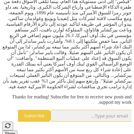
"فيكس" إلى أدنى مستوياته هذا العام، بينما تتلقى الأسواق دفعة من
طفرة الذكاء الإصطناعي وأرباح الشركات الكبرى. وتاريخيا، يعد داو
جونز رمزا للسوق الأميركي منذ تأسيسه عام 1896، ويوم الجمعة،
ومع مكاسب لافتة لشركات مثل إنفيديا وبوينغ وغولدمان ساكس،
يبدو أن المؤشر في طريقه لتأكيد عودته إلى دائرة الأرقام القياسية.
وباعت بيركشاير هاثاواي، المملوكة لوارن بافيت، أكبر مساهم
مؤسسي في بنك أوف أميركا، 26.3 مليون سهم إضافي في الربع
الثاني، مما خفض ملكيتها إلى 8.1%. وأشارت بايبر ساندلر إلى أن
البنك أعاد شراء أسهم أكثر بكثير مما تبيعه بيركشاير، لذا من المتوقع
أن يكون التأثير على السهم ضئيلا. وقالت بايبر ساندلر: "نأمل أن
يكون السوق قد إعتاد على عمليات البيع المنتظمة". وأضافت: "أن
الوضع الرأسمالي القوي لبنك أوف أميركا يعني أنه يمتلك القدرة
على إعادة شراء كل ربع سنة من الأسهم أكثر بكثير مما تبيعه
بيركشاير... وبالتالي، من المتوقع أن يكون التأثير العملي لمبيعات
بيركشاير ضئيلا". وإرتفع سهم إنتل بأكثر من 3% عقب تقرير يفيد بأن
إدارة ترامب تجري مناقشات لشراء الحكومة الأميركية حصة فيه.
Thanks for reading! Subscribe for free to receive new posts and
support my work.
Subscribe
Share