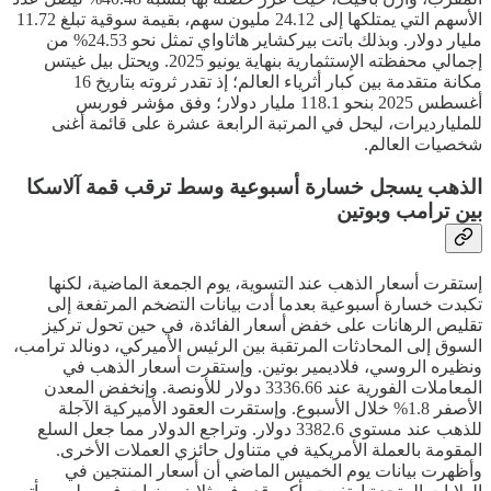
الأسهم التي يمتلكها إلى 24.12 مليون سهم، بقيمة سوقية تبلغ 11.72
مليار دولار. وبذلك باتت بيركشاير هاثاواي تمثل نحو 24.53% من
إجمالي محفظته الإستثمارية بنهاية يونيو 2025. ويحتل بيل غيتس
مكانة متقدمة بين كبار أثرياء العالم؛ إذ تقدر ثروته بتاريخ 16
أغسطس 2025 بنحو 118.1 مليار دولار؛ وفق مؤشر فوربس
للمليارديرات، ليحل في المرتبة الرابعة عشرة على قائمة أغنى
شخصيات العالم.
الذهب يسجل خسارة أسبوعية وسط ترقب قمة آلاسكا
بين ترامب وبوتين
إستقرت أسعار الذهب عند التسوية، يوم الجمعة الماضية، لكنها
تكبدت خسارة أسبوعية بعدما أدت بيانات التضخم المرتفعة إلى
تقليص الرهانات على خفض أسعار الفائدة، في حين تحول تركيز
السوق إلى المحادثات المرتقبة بين الرئيس الأميركي، دونالد ترامب،
ونظيره الروسي، فلاديمير بوتين. وإستقرت أسعار الذهب في
المعاملات الفورية عند 3336.66 دولار للأونصة. وإنخفض المعدن
الأصفر 1.8% خلال الأسبوع. وإستقرت العقود الأميركية الآجلة
للذهب عند مستوى 3382.6 دولار. وتراجع الدولار مما جعل السلع
المقومة بالعملة الأمريكية في متناول حائزي العملات الأخرى.
وأظهرت بيانات يوم الخميس الماضي أن أسعار المنتجين في