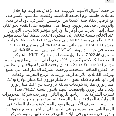
تراجعت أسواق الأسهم الأوروبية عند الإغلاق بعد إرتفاعها خلال
تعاملات جلسة، يوم الجمعة الماضية، وقلصت مكاسبها الأسبوعية،
مع ترقب إنعقاد قمة ألاسكا بين الرئيسين الأميركي، دونالد ترامب،
والروسي، فلاديمير بوتين، وسط آمال معقودة على التقدم نحو إتفاق
بشأن إنهاء الحرب في أوكرانيا. وتراجع مؤشر Stoxx 600 الأوروبي
عند الإغلاق بنسبة 0.02% إلى مستوى 553.74 نقطة. كما صعد مؤشر
DAX الألماني بنسبة 0.07% إلى مستوى 24.359.97 نقطة. وتراجع
مؤشر FTSE 100 البريطاني بنسبة 0.42% إلى مستوى 9.138.90
نقطة. في حين زاد مؤشر CAC 40 الفرنسي بنسبة 0.66% إلى
مستوى 7.922.46 نقاط. وإرتفعت أسهم شركة NKT، الشركة
المصنعة للكابلات، بأكثر من 6% - وهي أعلى نسبة إرتفاع بين أسهم
مؤشر Stoxx Europe 600 - بعد أن رفعت الشركة توقعاتها وسط نمو
في قطاع الطاقة المتجددة. ورفعت الشركة الدنماركية، التي تصنع
وتركب الكابلات اللازمة لربط توربينات الرياح البحرية، توقعات
إيراداتها للعام بأكمله بنحو 2.65 مليار يورو (0.31 مليار دولار) و2.75
مليار يورو، مقارنة بتوقعات سابقة تراوحت بين 2.37 مليار يورو
و2.52 مليار يورو. وإنخفضت أسهم باندورا بنسبة 12.7%، بعد أن
نشرت الشركة بيان أرباحها للربع الثاني. وصرحت شركة المجوهرات
الدنماركية العملاقة، صباح الجمعة الماضية، بأنها واجهت "ضغوطا
من أسعار الصرف الأجنبي والرسوم الجمركية وأسعار السلع" في
الربع الثاني، مما سيستمر في التأثير على أرباحها. وتصنع مجوهرات
باندورا في مصنعين في تايلاند، التي فرضت عليها رسوم جمركية