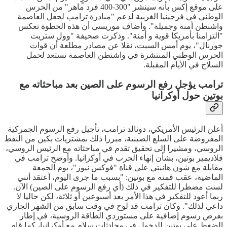
على موقع إكس بأنه سينشر "300-400 فرد ماهر" من الحرس
الوطني في فرجينيا الغربية لدعم "مبادرة ترامب لجعل العاصمة
واشنطن أمنة وجميلة". وأضاف موريسي أن هذه الخطوة تعكس
"التزامنا بأمريكا قوية و أمنة". وذكرت صحيفة "وول ستريت
جورنال"، يوم أمس السبت، نقلا عن مصادر مطلعة أن قوات
الحرس الوطني المنتشرة في واشنطن العاصمة تستعد لحمل
السلاح في الأيام المقبلة.
ترامب يؤجل رفع الرسوم على الصين بعد مباحثاته مع
بوتين حول أوكرانيا
أعلن الرئيس الأمريكي، دونالد ترامب، تأجيل رفع الرسوم الجمركية
المفروضة على السلع الصينية، مبررا ذلك بمشتريات بكين من النفط
الروسي، ومشيرا إلى تحقيق تقدم في مباحثاته مع الرئيس الروسي،
فلاديمير بوتين، بشأن إنهاء الحرب في أوكرانيا. وأوضح ترامب في
مقابلة مع شون هانيتي على قناة "فوكس نيوز"، يوم الجمعة
الماضية، عقب قمته مع بوتين: "بسبب ما جرى اليوم، أعتقد أنني
لست مضطرا للتفكير في ذلك (أي رفع الرسوم على الصين) الآن.
ربما أعود للتفكير في هذا الأمر بعد أسبوعين أو ثلاثة، لكن حاليا لا
داعي لذلك". وكان ترامب قد لوح في وقت سابق من الشهر الجاري
بفرض رسوم إضافية على مستوردي الطاقة الروسية، في إطار
الضغط على بوتين للدخول في محادثات سلام مع أوكرانيا، كما قام