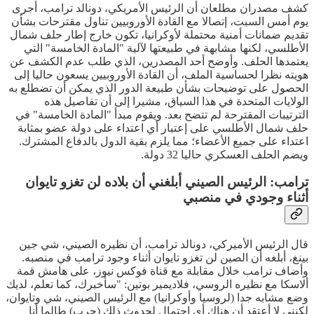
كشف مصدران مطلعان أن الرئيس الأمريكي، دونالد ترامب، أجرى
يوم أمس السبت، إتصالا مع القادة الأوروبيين تناول مقترحات بشأن
تقديم ضمانات أمنية محتملة لأوكرانيا، تكون خارج إطار حلف شمال
الأطلسي، لكنها مشابهة في طبيعتها لآلية "المادة الخامسة" التي
يعتمدها الحلف. وأوضح أحد المصدرين، الذي طلب عدم الكشف عن
هويته نظرا لحساسية الملف، أن القادة الأوروبيين يسعون حاليا إلى
الحصول على توضيحات بشأن طبيعة الدور الذي يمكن أن تضطلع به
الولايات المتحدة في هذا السياق، مشيرا إلى أن تفاصيل هذه
الترتيبات المقترحة لم تتضح بعد. ويقوم مبدأ "المادة الخامسة" في
حلف شمال الأطلسي على إعتبار أي اعتداء على دولة عضو بمثابة
اعتداء على جميع الأعضاء؛ مما يلزم بقية الدول بالدفاع المشترك.
ويضم الحلف العسكري حاليا 32 دولة.
ترامب: الرئيس الصيني أبلغني أن بلاده لن تغزو تايوان
أثناء وجودي في منصبي
قال الرئيس الأميركي، دونالد ترامب، أن نظيره الصيني، شي جين
بينغ، أبلغه أن الصين لن تغزو تايوان أثناء وجود ترامب في منصبه.
وأضاف ترامب خلال مقابلة مع قناة فوكس نيوز، على هامش قمة
ألاسكا مع نظيره الروسي، فلاديمير بوتين: "سأخبرك، كما تعلم، لديك
وضع مشابه جدا (لروسيا وأوكرانيا) مع الرئيس الصيني، شي وتايوان،
لكنني لا أعتقد أن هناك أي إحتمال لحدوث ذلك (حرب) طالما أنا