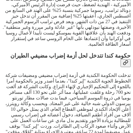
الأميركية - الهندية لضغط، حيث فرضت إدارة الرئيس الأميركي،
دونالد ترامب، رسوما جمركية بنسبة 25% على الهند في السابع من
أغسطس الجاري، أعقبتها 25% إضافية من المقرر أن تدخل حيز
التنفيذ في 27 من ذات الشهر. وبعد فرض ترامب الرسوم الجمركية
الأخيرة، وصفتها نيودلهي بأنها "غير عادلة وغير مبررة وغير منطقية".
ودفعت الهند بأن علاقتها القوية بموسكو ليست تأييدا لأعمال روسيا
في أوكرانيا وأن إعتمادها على الخام الروسي ساعد في إستقرار
أسعار الطاقة العالمية.
حكومة كندا تتدخل لحل أزمة إضراب مضيفي الطيران
تدخلت الحكومة الكندية في أزمة إضراب مضيفي ومضيفات شركة
الخطوط الجوية الكندية "إير كندا"، بعدما أصدر وزير بالحكومة أمرا
باللجوء إلى التحكيم الإجباري لإنهاء النزاع. وكانت الشركة قد ألغت
نحو 700 رحلة وعلقت عملياتها، مما أثر على نحو 130 ألف مسافر
يوميا في ذروة الموسم السياحي، فيما بدت صالات مطار تورنتو
بيرسون الدولي شبه خالية على غير المعتاد. وبحسب وكالة رويترز،
أعلن الإتحاد الكندي لموظفي القطاع العام، الذي يمثل حوالي 10
آلاف من أفراد أطقم الضيافة، دخول أعضائه في إضراب رسمي
للمطالبة بزيادة الأجور وتقديم بدل مادي عن ساعات العمل على
الأرض وأثناء صعود الركاب إلى الطائرات. وردت "إير كندا" بوقف
عمل مضيفيها لمدة 72 ساعة، معتبرة الإجراء بمثابة "إغلاق مؤقت"