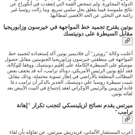
الدولة المجاورة. ولم تتمخض القمة التي إنعقدت في أنكوراج عن
نتائج ملموسة فيما يتعلق بحل سلمي سريع. وما زالت روسيا غير
راغبة في التخلي عن الحد الأقصى لمطالبها.
بوتين يقترح تجميد خط المواجهة في خيرسون وزابوريجيا
مقابل السيطرة على دونيتسك
أعلنت وكالة "رويترز" أن فلاديمير بوتين أكد إستعداده لتجميد خط
المواجهة في منطقتي خيرسون وزابوريجيا الجنوبيتين مقابل حصول
موسكو على السيطرة الكاملة على إقليم دونيتسك. ووفقا للوكالة،
فقد أبلغ بوتين الرئيس الأمريكي، دونالد ترامب، أنه قد يخفف بعض
المطالب المتعلقة بالأراضي في إطار تسوية محتملة، وذلك مقابل
تثبيت سيطرة روسيا على دونيتسك. الجدير بالذكر أن ترامب دعا
قادة أوروبين والرئيس الأوكراني لعقد إجتماع في البيت الأبيض بعد
لقائه بوتين.
ميرتس يقدم نصائح لزيلينسكي لتجنب تكرار "إهانة
ترامب"
أعرب المستشار الألماني، فريدريش ميرتس، عن تفاؤله بأن لقاء