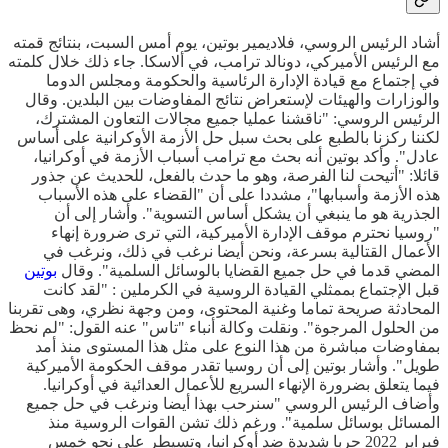
أشاد الرئيس الروسي، فلاديمير بوتين، يوم أمس السبت، بنتائج قمته
مع الرئيس الأميركي، دونالد ترامب، في ألاسكا. جاء ذلك خلال كلمته
في إجتماع مع قيادة الإدارة الرئاسية والحكومة ومجلس الدوما
والوزارات والهيئات لإستعراض نتائج المفاوضات بين البلدين. وقال
الرئيس الروسي: "ناقشنا عمليا جميع مجالات التعاون المشترك،
لكننا ركزنا بالطبع على بحث سبل حل الأزمة الأوكرانية على أساس
عادل". وأكد بوتين أنه بحث مع ترامب أسباب الأزمة في أوكرانيا،
قائلا: "أتيحت لنا الفرصة، وهو ما حدث بالفعل، للحديث عن جذور
هذه الأزمة وأسبابها"، مشددا على أن "القضاء على هذه الأسباب
الجذرية هو ما ينبغي أن يشكل أساس التسوية". وأشار إلى أن
"روسيا نحترم موقف الإدارة الأميركية، التي ترى ضرورة إنهاء
الأعمال القتالية بسرعة، ونحن أيضا نرغب في ذلك، ونرغب في
المضي قدما في حل جميع القضايا بالوسائل السلمية". وقال
بوتين
قبل الإجتماع بممثلي القيادة الروسية في الكرملين : "لقد كانت
المحادثة صريحة تماما وغنية المحتوى، ومن وجهة نظري، وهى تقربنا
من الحلول المرجوة". ونقلت وكالة أنباء "تاس" عنه القول: "لم نحظ
بمفاوضات مباشرة من هذا النوع على مثل هذا المستوى منذ أمد
طويل". وأشار بوتين إلى أن روسيا تقدر موقف الحكومة الأميركية
فيما يتعلق بضرورة الإنهاء السريع للأعمال العدائية في أوكرانيا.
وأضاف الرئيس الروسي "سنرحب بهذا أيضا ونرغب في حل جميع
المسائل بوسائل سلمية". ورغم ذلك تشن القوات الروسية منذ
فبراير 2022 حربا شديدة ضد أوكرانيا، وتسيطر على نحو خمس