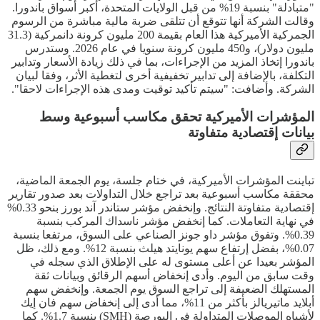
"متبادلة" بنسبة 19% من قبل الولايات المتحدة، أكبر أسواق باندورا.
وقالت الشركة أنها تتوقع أن تتلقى ضربة مالية مباشرة من الرسوم
الجمركية الأميركية هذا العام بقيمة 200 مليون كرونة دانمركية (31.3
مليون دولار)، و450 مليون كرونة سنويا في عام 2026. وستدرس
باندورا إتخاذ المزيد من الإجراءات، بما في ذلك زيادة الأسعار وتدابير
التكلفة، بالإضافة إلى تدابير تخفيفية أخرى لتغطية الأثر، وفقا لبيان
الشركة. وأضافت: "سيتم تأكيد توقيت ومدى هذه الإجراءات لاحقا".
المؤشرات الأميركية تحقق مكاسب أسبوعية وسط
بيانات إقتصادية متفاوتة
تباينت المؤشرات الأميركية، في ختام جلسة، يوم الجمعة الماضية،
محققة مكاسب أسبوعية بعد تراجع خلال التداولات بعد صدور تقارير
إقتصادية متفاوتة النتائج. وإنخفض مؤشر ستاندر آند بورز بنحو 0.33%
في نهاية التعاملات. كما إنخفض مؤشر ناسداك المركب بنسبة
0.39%. وتفوق مؤشر داو جونز الصناعي على السوق، مرتفعا بنسبة
0.07%، بفضل إرتفاع سهم يونايتد هيلث بنسبة 12%. ومع ذلك، ظل
المؤشر بعيدا عن أعلى مستوى له على الإطلاق الذي سجله في
وقت سابق من اليوم. وأدى إنخفاض أسهم الرقائق وبيانات ثقة
المستهلك الضعيفة إلى تراجع السوق يوم الجمعة. وإنخفض سهم
أبلايد ماتيريالز بأكثر من 11%، مما أدى إلى إنخفاض سهم فان إيك
لأشباه الموصلات المتداولة في البورصة (SMH) بنسبة 1.7%. كما