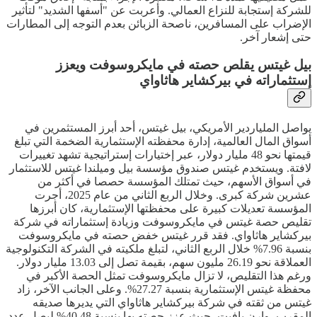
للشركة إستجابة للنزاع العمالي. وأعربت عن "أسفها الشديد" لتأثير
الإضراب على المسافرين، ناصحة الزبائن بعدم التوجه إلى المطارات
حتى إشعار آخر.
بيل غيتس يقلص حصته في مايكروسوفت ويعزز
إستثماراته في بيركشاير هاثاواي
يواصل الملياردير الأمريكي، بيل غيتس، أحد أبرز المستثمرين في
أسواق المال العالمية، إدارة محفظته الإستثمارية الضخمة التي تبلغ
قيمتها نحو 48 مليار دولار، عبر إختيارات إستراتيجية تشهد تغييرات
لافتة. ويستخدم غيتس صندوق مؤسسة بيل وميلندا غيتس للاستثمار
في أسواق الأسهم، حيث تمتلك المؤسسة حصصا في أكثر من
عشرين شركة كبرى. وخلال الربع الثاني من عام 2025، أجرت
المؤسسة تعديلات كبيرة على محفظتها الإستثمارية، كان أبرزها
تقليص حصة غيتس في مايكروسوفت وزيادة إستثماراته في شركة
بيركشاير هاثاواي. فقد قرر غيتس خفض حصته في مايكروسوفت
بنسبة 7.96% خلال الربع الثاني، لتبلغ ملكيته في الشركة التكنولوجية
العملاقة نحو 26.19 مليون سهم، بقيمة تصل إلى 13.03 مليار دولار.
ورغم هذا التقليص، لا تزال مايكروسوفت تمثل الحصة الأكبر في
محفظة غيتس الإستثمارية بنسبة 27.27%. وعلى الجانب الآخر، زاد
غيتس من ثقته في شركة بيركشاير هاثاواي التي يديرها صديقه
المقرب، وارن بافيت، حيث عزز حصته بها بنسبة 40.48% ليصل عدد