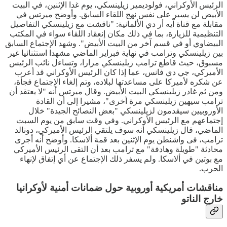
الرئيس الأوكراني، فولوديمير زيلينسكي، يوم غدا الإثنين، في البيت
الأبيض لن يسير على نفس نهج اللقاء السابق. وأوضح ميرتس في
مقابلة مع قناة آيه أر دي الألمانية: "ناقشت مع زيلينسكي التفاصيل
التنظيمية للزيارة، بما في ذلك مكان إنعقاد اللقاء سواء في المكتب
البيضاوي أو في قسم آخر من البيت الأبيض". وشهد الإجتماع السابق
بين زيلينسكي وترامب في نهاية فبراير الماضي مشهدا استثنائيا غير
مسبوق، حيث قاطع ترامب زيلينسكي مرارا، وتساءل نائب الرئيس
الأميركي، جي دي فانس، عما إذا كان الرئيس الأوكراني قد أعرب
عن شكره لأميركا على مساعدتها لبلاده، وتم إلغاء الإجتماع فجأة،
ومن ثم غادر زيلينسكي البيت الأبيض. وقال ميرتس أنه "لا يعتقد أن
ترامب سيهين زيلينسكي مرة أخرى"، مشيرا إلى أن القادة
الأوروبيين سيقدمون لزيلينسكي "بعض النصائح الجيدة" خلال
إجتماعهم مع الرئيس الأوكراني. وفي وقت سابق من يوم السبت
الماضي، قال زيلينسكي أنه سوف يلتقي الرئيس الأميركي، دونالد
ترامب، فى واشنطن يوم الإثنين بعد قمة ألاسكا. وأوضح أنه أجرى
محادثة "طويلة وهادفة" مع ترامب بعد أن التقى الرئيس الأميركي
مع بوتين في ألاسكا. ولم يسفر ذلك الإجتماع عن أي إتفاق لإنهاء
الحرب.
مناقشات أمريكية أوروبية حول ضمانات أمنية لأوكرانيا
خارج الناتو