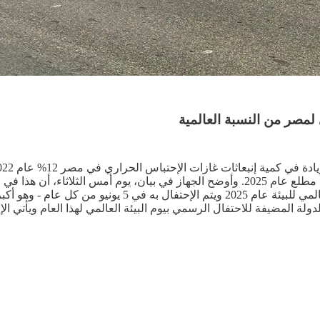
إجمالي الإنبعاثات علي مستوي دول العالم. جاء ذلك بمناسبة ا
لة المضيفة للاحتفال الرسمي بيوم البيئة العالمي لهذا العام ويأتي الإح