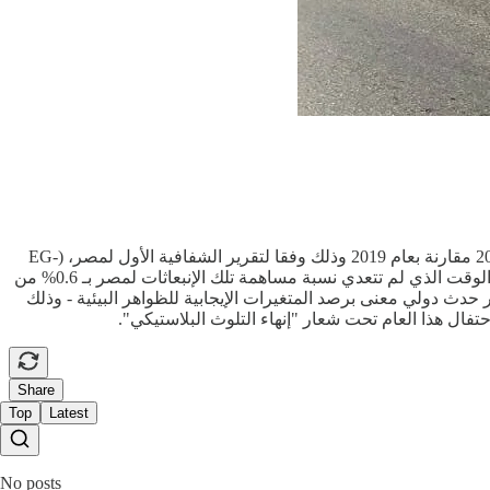
كشف الجهـاز المركزي للتعبئة العامة والإحصاء المصري، أن نسبة الزيادة في كمية إنبعاثات غازات الإحتباس الحراري في مصر 12% عام 2022 مقارنة بعام 2019 وذلك وفقا لتقرير الشفافية الأول لمصر، (EG-
BTR1) ، الصادر عن "الإتفاقية الإطارية للأمم المتحدة لتغير المناخ في مطلع عام 2025. وأوضح الجهاز في بيان، يوم أمس الثلاثاء، أن هذا في الوقت الذي لم تتعدي نسبة مساهمة تلك الإنبعاثات لمصر بـ 0.6% من
ليوم العالمي للبيئة عام 2025 ويتم الإحتفال به في 5 يونيو من كل عام - وهو أكبر حدث دولي معنى برصد المتغيرات الإيجابية للظواهر البيئية - وذلك
تفال هذا العام تحت شعار "إنهاء التلوث البلاستيكي".
Share
Top
Latest
No posts