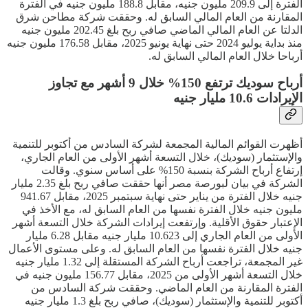
الفترة إلى 209.9 مليون جنيه، مقابل 188.8 مليون جنيه في الفترة
المقارنة من العام المالي السابق له. وحققت شركة مطاحن شرق
الدلتا عن العام المالي الماضي صافي ربح بلغ 202.45 مليون جنيه
منذ بداية يوليو 2024 حتى نهاية يونيو 2025، مقابل 176.58 مليون جنيه
أرباحا خلال العام المالي السابق له.
أرباح سوديك ترتفع 150% خلال 9 أشهر مع تجاوز
الإيرادات 10.6 مليار جنيه
أظهرت القوائم المالية المجمعة لشركة السادس من أكتوبر للتنمية
والإستثمار (سوديك)، خلال التسعة أشهر الأولى من العام الجاري،
إرتفاع أرباح الشركة بنسبة 150% على أساس سنوي. وقالت
الشركة في بيان لبورصة مصر أنها حققت صافي ربح بلغ 2.35 مليار
جنيه خلال الفترة من يناير حتى نهاية سبتمبر 2025، مقابل 941.67
مليون جنيه خلال الفترة نفسها من العام السابق له، مع الأخذ في
الإعتبار حقوق الأقلية. وإرتفعت إيرادات الشركة خلال التسعة أشهر
الأولى من العام الجاري إلى 10.623 مليار جنيه مقابل 6.28 مليار
جنيه خلال الفترة نفسها من العام السابق له. وعلى مستوى الأعمال
غير المجمعة، تراجعت أرباح الشركة المستقلة إلى 1.32 مليار جنيه
خلال التسعة أشهر الأولى من 2025، مقابل 156.77 مليون جنيه في
الفترة المقارنة من العام الماضي. وحققت شركة السادس من
أكتوبر للتنمية والإستثمار (سوديك)، صافي ربح بلغ 1.3 مليار جنيه