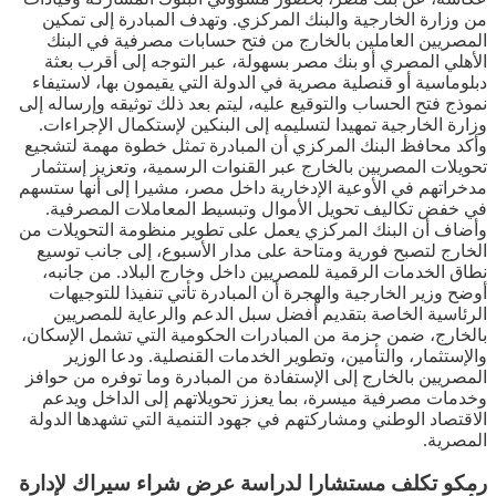
من وزارة الخارجية والبنك المركزي. وتهدف المبادرة إلى تمكين
المصريين العاملين بالخارج من فتح حسابات مصرفية في البنك
الأهلي المصري أو بنك مصر بسهولة، عبر التوجه إلى أقرب بعثة
دبلوماسية أو قنصلية مصرية في الدولة التي يقيمون بها، لاستيفاء
نموذج فتح الحساب والتوقيع عليه، ليتم بعد ذلك توثيقه وإرساله إلى
وزارة الخارجية تمهيدا لتسليمه إلى البنكين لإستكمال الإجراءات.
وأكد محافظ البنك المركزي أن المبادرة تمثل خطوة مهمة لتشجيع
تحويلات المصريين بالخارج عبر القنوات الرسمية، وتعزيز إستثمار
مدخراتهم في الأوعية الإدخارية داخل مصر، مشيرا إلى أنها ستسهم
في خفض تكاليف تحويل الأموال وتبسيط المعاملات المصرفية.
وأضاف أن البنك المركزي يعمل على تطوير منظومة التحويلات من
الخارج لتصبح فورية ومتاحة على مدار الأسبوع، إلى جانب توسيع
نطاق الخدمات الرقمية للمصريين داخل وخارج البلاد. من جانبه،
أوضح وزير الخارجية والهجرة أن المبادرة تأتي تنفيذا للتوجيهات
الرئاسية الخاصة بتقديم أفضل سبل الدعم والرعاية للمصريين
بالخارج، ضمن حزمة من المبادرات الحكومية التي تشمل الإسكان،
والإستثمار، والتأمين، وتطوير الخدمات القنصلية. ودعا الوزير
المصريين بالخارج إلى الإستفادة من المبادرة وما توفره من حوافز
وخدمات مصرفية ميسرة، بما يعزز تحويلاتهم إلى الداخل ويدعم
الاقتصاد الوطني ومشاركتهم في جهود التنمية التي تشهدها الدولة
المصرية.
رمكو تكلف مستشارا لدراسة عرض شراء سيراك لإدارة