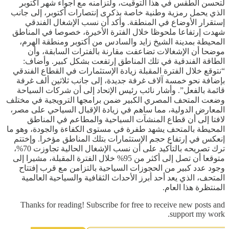
لتحسن الطقس في هذا التوقيت، ولتزامنه مع أجواء شهر أكتوبر
الذي يحمل رمزية وطنية خاصة بذكرى إنتصارات أكتوبر، إلى جانب
إستقرار الأوضاع في المنطقة. وأكد أن نسب الإشغال الفندقي
شهدت إرتفاعا ملحوظا خلال الفترة الأخيرة، خصوصا في المناطق
المحيطة بمدينة الشيخ زايد والسادس من أكتوبر ومنطقة الهرم،
موضحا أن الإشغالات تضاعفت مقارنة بالفترات السابقة، وأن
الطاقة الفندقية في تلك المناطق إرتفعت بشكل كبير. وأضاف:
“نتوقع خلال الفترة المقبلة زيادة الإستثمارات في القطاع الفندقي
بإضافة نحو خمسة آلاف غرفة جديدة، إلى جانب ثلاثين ألف غرفة
قائمة بالفعل”. وأشار نائب رئيس الإتحاد إلى أن شركات السياحة
وضعت المتحف المصري الكبير ضمن برامجها الترويجية في مختلف
المعارض الدولية، مما ساهم في زيادة الإقبال السياحي على مصر،
لافتا إلى أن قطاع المنشآت السياحية والمطاعم في المناطق
المحيطة بالمتحف يشهد طفرة في مستوى الكفاءة والجودة، وهو ما
إنعكس في إرتفاع حجم الإستثمارات بتلك المناطق مؤخرا. وإختتم
ترك تصريحه بالتأكيد على أن نسب الإشغال الحالية تجاوزت 70%،
متوقعا أن تصل إلى أكثر من 95% خلال الفترة المقبلة، مشيرا إلى
وجود عدد كبير من الحجوزات السياحية بالتزامن مع قرب إفتتاح
المتحف، الذي يعد أحد أبرز الأحداث الثقافية والسياحية العالمية
المنتظرة هذا العام.
Thanks for reading! Subscribe for free to receive new posts and
support my work.