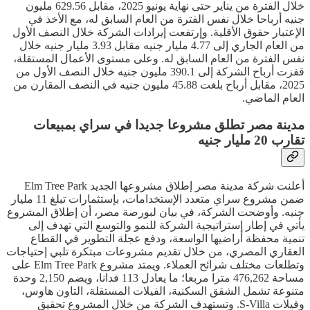
خلال الفترة من يناير حتى نهاية يونيو 2025، مقابل 629.56 مليون
جنيه أرباحا خلال نفس الفترة من العام السابق له، مع الأخذ في
الإعتبار حقوق الأقلية. وإرتفعت إيرادات الشركة خلال النصف الأول
من العام الجاري إلى 4.77 مليار جنيه مقابل 3.93 مليار جنيه خلال
نفس الفترة من العام السابق له. وعلى مستوى الأعمال المستقلة،
قفزت أرباح الشركة إلى 390.1 مليون جنيه خلال النصف الأول من
2025، مقابل أرباح بلغت 45.88 مليون جنيه في النصف المقارن من
العام الماضي.
مدينة مصر تطلق مشروعا جديدا في سراي بمبيعات
تقارب 20 مليار جنيه
أعلنت شركة مدينة مصر إطلاق مشروعها الجديد Elm Tree Park
ضمن مشروع سراي متعدد الإستخدامات، بإستثمارات تبلغ 11 مليار
جنيه. وأوضحت الشركة، في بيان لبورصة مصر، أن إطلاق المشروع
يأتي في إطار إستراتيجية الشركة للنمو والتوسع التي تهدف إلى
تنمية محفظة أراضيها الواسعة، ودفع عجلة التطوير في القطاع
العقاري المصري، من خلال تقديم مشروعات مبتكرة تلبي إحتياجات
وتطلعات مختلف شرائح العملاء. ويمتد مشروع Elm Tree Park على
مساحة 476,262 مترا مربعا؛ ما يعادل 113 فدانا، ويضم 2,150 وحدة
متنوعة تشمل الشقق السكنية، الفيلات المستقلة، التاون هاوس،
وفيلات S-Villa. وتستهدف الشركة من خلال المشروع تحقيق