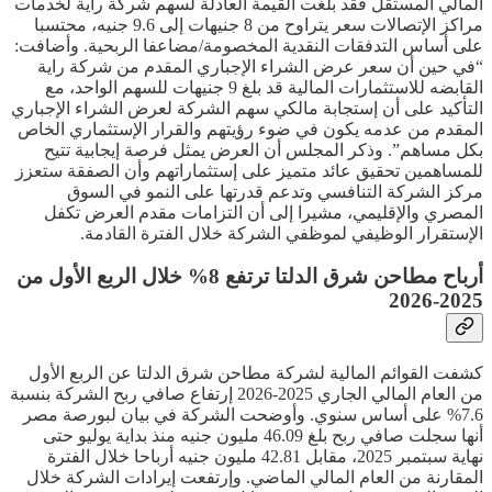
المالي المستقل فقد بلغت القيمة العادلة لسهم شركة راية لخدمات
مراكز الإتصالات سعر يتراوح من 8 جنيهات إلى 9.6 جنيه، محتسبا
على أساس التدفقات النقدية المخصومة/مضاعفا الربحية. وأضافت:
“في حين أن سعر عرض الشراء الإجباري المقدم من شركة راية
القابضه للاستثمارات المالية قد بلغ 9 جنيهات للسهم الواحد، مع
التأكيد على أن إستجابة مالكي سهم الشركة لعرض الشراء الإجباري
المقدم من عدمه يكون في ضوء رؤيتهم والقرار الإستثماري الخاص
بكل مساهم”. وذكر المجلس أن العرض يمثل فرصة إيجابية تتيح
للمساهمين تحقيق عائد متميز على إستثماراتهم وأن الصفقة ستعزز
مركز الشركة التنافسي وتدعم قدرتها على النمو في السوق
المصري والإقليمي، مشيرا إلى أن التزامات مقدم العرض تكفل
الإستقرار الوظيفي لموظفي الشركة خلال الفترة القادمة.
أرباح مطاحن شرق الدلتا ترتفع 8% خلال الربع الأول من
2025-2026
كشفت القوائم المالية لشركة مطاحن شرق الدلتا عن الربع الأول
من العام المالي الجاري 2025-2026 إرتفاع صافي ربح الشركة بنسبة
7.6% على أساس سنوي. وأوضحت الشركة في بيان لبورصة مصر
أنها سجلت صافي ربح بلغ 46.09 مليون جنيه منذ بداية يوليو حتى
نهاية سبتمبر 2025، مقابل 42.81 مليون جنيه أرباحا خلال الفترة
المقارنة من العام المالي الماضي. وإرتفعت إيرادات الشركة خلال