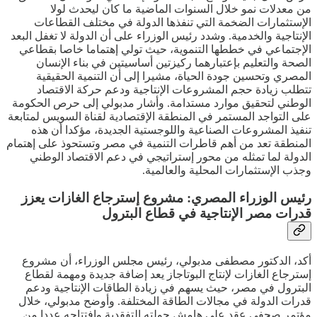
من معدلات نمو خلال السنوات الماضية ما كان ليحدث لولا
الإستثمارات الضخمة التي تنفذها الدولة في مختلف القطاعات
الإنتاجية والخدمية. وشدد رئيس الوزراء على أن الدولة لا تغفل البعد
الإجتماعي في خططها التنموية، حيث تولي إهتماما خاصا بقطاعي
الصحة والتعليم بإعتبارهما ركيزتين أساسيتين في بناء الإنسان
المصري وتحسين جودة الحياة، مشيرا إلى أن التنمية الحقيقية
تتطلب زيادة حجم المشروعات الإنتاجية ودعم حركة الاقتصاد
الوطني لتحقيق موارد مستدامة. وأشار مدبولي إلى حرص الحكومة
على التواجد المستمر في المنطقة الإقتصادية لقناة السويس لمتابعة
تنفيذ المشروعات الصناعية واللوجستية الجديدة، مؤكدا أن هذه
المنطقة تعد من أهم قاطرات التنمية في مصر وتستحوذ على إهتمام
الدولة لما تمثله من محور إستراتيجي في دعم الاقتصاد الوطني
وجذب الإستثمارات المحلية والعالمية.
رئيس الوزراء المصري: مشروع إسترجاع الغازات يعزز
قدرات مصر الإنتاجية في قطاع البترول
أكد، الدكتور مصطفى مدبولي، رئيس مجلس الوزراء، أن مشروع
إسترجاع الغازات لإنتاج البوتاجاز يعد إضافة جديدة ومهمة لقطاع
البترول في مصر، حيث يسهم في زيادة الطاقات الإنتاجية ودعم
قدرات الدولة في مجالات الطاقة المختلفة. وأوضح مدبولي، خلال
مؤتمر صحفي عقد على هامش جولته التفقدية وإفتتاحه عددا من