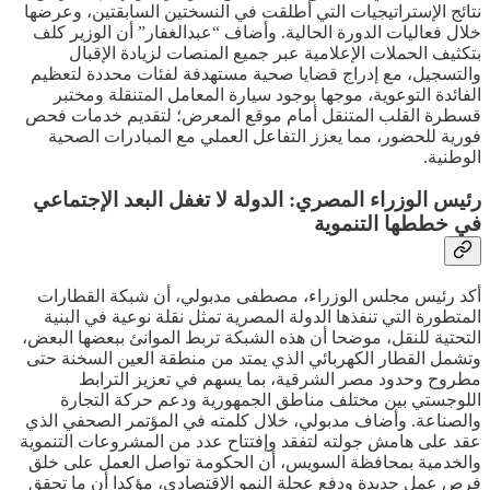
نتائج الإستراتيجيات التي أطلقت في النسختين السابقتين، وعرضها
خلال فعاليات الدورة الحالية. وأضاف “عبدالغفار” أن الوزير كلف
بتكثيف الحملات الإعلامية عبر جميع المنصات لزيادة الإقبال
والتسجيل، مع إدراج قضايا صحية مستهدفة لفئات محددة لتعظيم
الفائدة التوعوية، موجها بوجود سيارة المعامل المتنقلة ومختبر
قسطرة القلب المتنقل أمام موقع المعرض؛ لتقديم خدمات فحص
فورية للحضور، مما يعزز التفاعل العملي مع المبادرات الصحية
الوطنية.
رئيس الوزراء المصري: الدولة لا تغفل البعد الإجتماعي
في خططها التنموية
أكد رئيس مجلس الوزراء، مصطفى مدبولي، أن شبكة القطارات
المتطورة التي تنفذها الدولة المصرية تمثل نقلة نوعية في البنية
التحتية للنقل، موضحا أن هذه الشبكة تربط الموانئ ببعضها البعض،
وتشمل القطار الكهربائي الذي يمتد من منطقة العين السخنة حتى
مطروح وحدود مصر الشرقية، بما يسهم في تعزيز الترابط
اللوجستي بين مختلف مناطق الجمهورية ودعم حركة التجارة
والصناعة. وأضاف مدبولي، خلال كلمته في المؤتمر الصحفي الذي
عقد على هامش جولته لتفقد وإفتتاح عدد من المشروعات التنموية
والخدمية بمحافظة السويس، أن الحكومة تواصل العمل على خلق
فرص عمل جديدة ودفع عجلة النمو الإقتصادي، مؤكدا أن ما تحقق