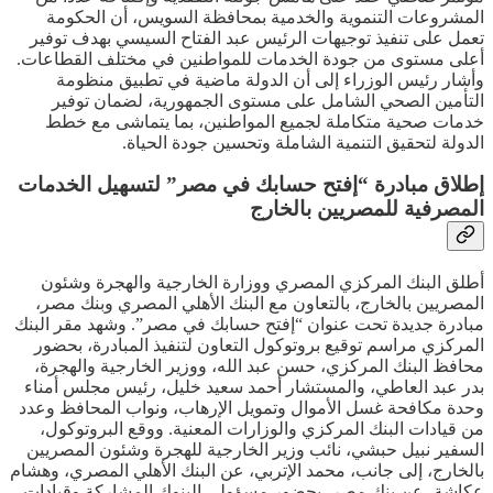
المشروعات التنموية والخدمية بمحافظة السويس، أن الحكومة
تعمل على تنفيذ توجيهات الرئيس عبد الفتاح السيسي بهدف توفير
أعلى مستوى من جودة الخدمات للمواطنين في مختلف القطاعات.
وأشار رئيس الوزراء إلى أن الدولة ماضية في تطبيق منظومة
التأمين الصحي الشامل على مستوى الجمهورية، لضمان توفير
خدمات صحية متكاملة لجميع المواطنين، بما يتماشى مع خطط
الدولة لتحقيق التنمية الشاملة وتحسين جودة الحياة.
إطلاق مبادرة “إفتح حسابك في مصر” لتسهيل الخدمات
المصرفية للمصريين بالخارج
أطلق البنك المركزي المصري ووزارة الخارجية والهجرة وشئون
المصريين بالخارج، بالتعاون مع البنك الأهلي المصري وبنك مصر،
مبادرة جديدة تحت عنوان “إفتح حسابك في مصر”. وشهد مقر البنك
المركزي مراسم توقيع بروتوكول التعاون لتنفيذ المبادرة، بحضور
محافظ البنك المركزي، حسن عبد الله، ووزير الخارجية والهجرة،
بدر عبد العاطي، والمستشار أحمد سعيد خليل، رئيس مجلس أمناء
وحدة مكافحة غسل الأموال وتمويل الإرهاب، ونواب المحافظ وعدد
من قيادات البنك المركزي والوزارات المعنية. ووقع البروتوكول،
السفير نبيل حبشي، نائب وزير الخارجية للهجرة وشئون المصريين
بالخارج، إلى جانب، محمد الإتربي، عن البنك الأهلي المصري، وهشام
عكاشة، عن بنك مصر، بحضور مسؤولي البنوك المشاركة وقيادات