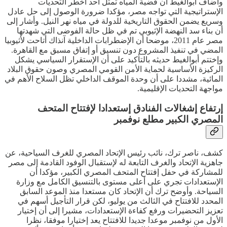
وأضاف أبوالغيط أن قضية المياه تمثل أحد أخطر التحديات
الإستراتيجية التي تواجه مصر، مؤكدا ضرورة الوصول إلى حل عادل
وسريع يضمن الحقوق التاريخية للدولة في مياه نهر النيل. وأشار إلى
أن بناء سد النهضة الإثيوبي تم في ظل حالة الفوضى التي شهدتها
مصر عام 2011، موضحا أن الإضطرابات الداخلية آنذاك أتاحت لأثيوبيا
المضي في تنفيذ المشروع دون تنسيق أو إتفاق مسبق مع القاهرة.
وإختتم أبوالغيط حديثه بالتأكيد على أن الإستقرار السياسي يشكل
الركيزة الأساسية لحماية الأمن القومي المصري وصون حقوق البلاد
المائية، مشددا على أن وحدة الموقف الداخلي تظل السلاح الأهم في
مواجهة التحديات الإقليمية.
إرتفاع إشغالات الفنادق إستعدادا لإفتتاح المتحف
المصري الكبير مطلع نوفمبر
كشف، ناصر ترك، نائب رئيس الإتحاد المصري للغرف السياحية، عن
جاهزية الإتحاد والغرف التابعة له لإستقبال الوفود القادمة إلى مصر
للمشاركة في حفل إفتتاح المتحف المصري الكبير، مؤكدا أن
الإستعدادات تجري على أعلى مستوى بالتنسيق الكامل مع وزارة
السياحة. وأوضح ترك أن الإتحاد كان مستعدا منذ الموعد السابق
المحدد للافتتاح في الثالث من يوليو، لكن قرار التأجيل أسهم في
تعزيز التحضيرات ورفع كفاءة الإستعدادات، مشيرا إلى أن إختيار
الأول من نوفمبر موعدا جديدا للافتتاح يعد إختيارا موفقا، نظرا