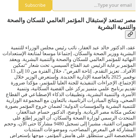
Subscribe
مصر تستعد لإستبقال المؤتمر العالمي للسكان والصحة
والتنمية البشرية
عقد، الدكتور خالد عبد الغفار، نائب رئيس مجلس الوزراء للتنمية
البشرية ووزير الصحة والسكان، إجتماعا موسعا لمتابعة الإستعدادات
النهائية للمؤتمر العالمي للسكان والصحة والتنمية البشرية. ويعقد
المؤتمر برعاية الرئيس عبد الفتاح السيسي، تحت شعار “تمكين
الأفراد.. تعزيز التقدم.. إتاحة الفرص”، خلال الفترة من 10 إلى 13
نوفمبر 2025 بالعاصمة الإدارية الجديدة. وإستعرض الوزير خلال
الإجتماع، الإجراءات التنفيذية للجنة العليا للمؤتمر، مؤكدا ضرورة
تقديم برنامج علمي متميز يركز على القضية السكانية، وتنمية
الأسرة، والتنمية البشرية، وتطبيقات الذكاء الإصطناعي في القطاع
الصحي، ونتائج المبادرات الرئاسية، بالتعاون مع المجموعة الوزارية
للتنمية البشرية والمؤسسات الدولية؛ لضمان خروج المؤتمر بصورة
تعكس مكانة مصر الريادية. وأوضح، الدكتور حسام عبدالغفار،
المتحدث الرسمي لوزارة الصحة والسكان، أن الوزير إطلع على
التجهيزات الفنية، مشيرا إلى تسجيل 9480 مشاركا حتى الآن، وحجم
المشاركة في المعرض المصاحب، وموضوعات المنتديات
المتخصصة التي ستنطلق على هامش المؤتمر، موجها بإستعراض