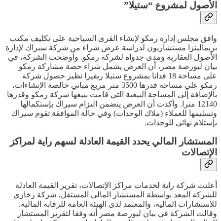
الأصول لمشروع “ستيلا”
وافق مجلس إدارة رمكو لإنشاء القرى السياحية على تكليف مكتب
بريمالينزا مستشاريون لدراسة عرض شراء من شركة سيراك لإدارة
الأصول العقارية ومدى جدواه لشركة رمكو. وأوضحت الشركة، في
بيان لبورصة مصر، أن العرض يشمل شراء حصة مشاركة رمكو
على مساحة 18 فدانا بمشروع ستيلا ريفيرا نظير حصول شركة
رمكو علي مساحة قدرها 3500 متر مربع مباني خالصة الإنشاءات،
بالإضافة إلى المساحة البيعية التي قامت ببيعها شركة رمكو وقدرها
12140 مترا. وأكدت أن العرض يتضمن التزام سيراك بإستكمالها
وتسليمها للعملاء (ملاك الوحدات) وفي حالة الموافقة تقوم سيراك
بإستلام نهائي للوحدات.
المستشار المالي يحدد القيمة العادلة لسهم راية لمراكز
الإتصالات
أعلنت شركة راية لخدمات مراكز الإتصالات، تقرير القيمة العادلة
للشركة المعد بواسطة المستشار المالي المستقل، شركة زخاري
للاستشارات المالية، والمعتمد لدى الهيئة العامة للرقابة المالية.
وقالت الشركة في بيان لبورصة مصر أنه وفقا لتقرير المستشار