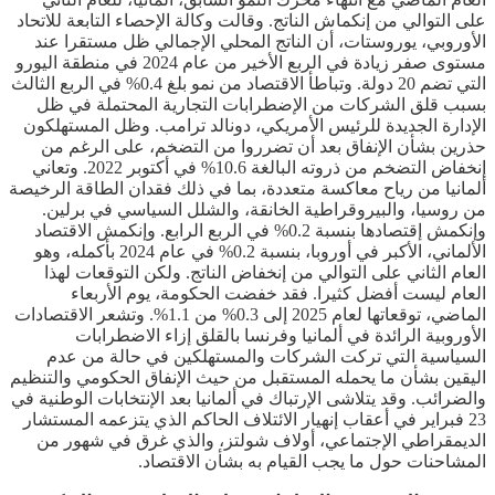
على التوالي من إنكماش الناتج. وقالت وكالة الإحصاء التابعة للاتحاد
الأوروبي، يوروستات، أن الناتج المحلي الإجمالي ظل مستقرا عند
مستوى صفر زيادة في الربع الأخير من عام 2024 في منطقة اليورو
التي تضم 20 دولة. وتباطأ الاقتصاد من نمو بلغ 0.4% في الربع الثالث
بسبب قلق الشركات من الإضطرابات التجارية المحتملة في ظل
الإدارة الجديدة للرئيس الأمريكي، دونالد ترامب. وظل المستهلكون
حذرين بشأن الإنفاق بعد أن تضرروا من التضخم، على الرغم من
إنخفاض التضخم من ذروته البالغة 10.6% في أكتوبر 2022. وتعاني
ألمانيا من رياح معاكسة متعددة، بما في ذلك فقدان الطاقة الرخيصة
من روسيا، والبيروقراطية الخانقة، والشلل السياسي في برلين.
وإنكمش إقتصادها بنسبة 0.2% في الربع الرابع. وإنكمش الاقتصاد
الألماني، الأكبر في أوروبا، بنسبة 0.2% في عام 2024 بأكمله، وهو
العام الثاني على التوالي من إنخفاض الناتج. ولكن التوقعات لهذا
العام ليست أفضل كثيرا. فقد خفضت الحكومة، يوم الأربعاء
الماضي، توقعاتها لعام 2025 إلى 0.3% من 1.1%. وتشعر الاقتصادات
الأوروبية الرائدة في ألمانيا وفرنسا بالقلق إزاء الاضطرابات
السياسية التي تركت الشركات والمستهلكين في حالة من عدم
اليقين بشأن ما يحمله المستقبل من حيث الإنفاق الحكومي والتنظيم
والضرائب. وقد يتلاشى الإرتباك في ألمانيا بعد الإنتخابات الوطنية في
23 فبراير في أعقاب إنهيار الائتلاف الحاكم الذي يتزعمه المستشار
الديمقراطي الإجتماعي، أولاف شولتز، والذي غرق في شهور من
المشاحنات حول ما يجب القيام به بشأن الاقتصاد.