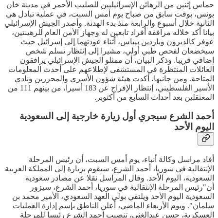
حماس إثنين من الرهائن الإسرائيليين للصليب الأحمر في مدينة خان
يونس، بوقت سابق من صباح يوم أمس السبت، في عملية تبادل هي
الثانية خلال أسبوع والرابعة منذ بدء الهدنة. وأصدر الجيش الإسرائيلي
بيانا أكد خلاله مرافقة أفراد تابعين له وجهاز الأمن العام للرهينتين،
عوفر كالديرون وياردين بيباس، أثناء عودتهما إلى إسرائيل حيث
سيخضعان لفحص طبي أولي، مشيرا إلى إنتظار تسلم شخص
إضافي قريبا. وذكر البيان، أن ممثلو الجيش الإسرائيلي يرافقون
العائلات المنتظرة في المستشفى لإطلاعهم على أحدث المعلومات
المتاحة. ومن جانبها، أكدت هيئة شؤون الأسرى والمحررين ونادي
الأسير الفلسطيني، إنتظار الإفراج عن 183 أسيرا، من بينهم 111 من
المعتقلين بعد أحداث السابع من أكتوبر.
أحمد الشرع سيجري أول زيارة خارجية إلى السعودية
اليوم الأحد
أفاد مراسل وكالة أنباء، يوم أمس السبت، أن رئيس المرحلة
الإنتقالية في سوريا، أحمد الشرع، سيقوم بزيارة إلى المملكة العربية
السعودية، اليوم الأحد. وقال المراسل نقلا عن مصادر سعودية
أن"رئيس المرحلة الإنتقالية في سوريا، أحمد الشرع، سيزور
السعودية اليوم الأحد ويلتقي بولي العهد السعودي، الأمير محمد بن
سلمان". ويوم الأربعاء الماضي، أعلن الناطق بإسم إدارة العمليات
العسكرية، حسن عبدالغني، تنصيب أحمد الشرع رئيسا للمرحلة