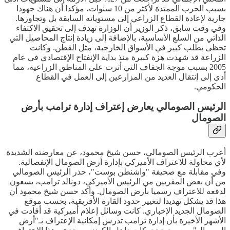
بسبب الحرب الممتدة لأكثر من 10 سنوات، مؤكدا أن هناك جهودا
جارية لإعادة القطاع الزراعي إلى مستوياته السابقة بل وتجاوزها.
وفي وقت سابق، ذكر الوزير أن الوزارة تهدف إلى تحقيق الاكتفاء
الذاتي من السلع الأساسية، بالإضافة إلى زيادة إنتاج المحاصيل التي
تحظى بطلب كبير في الأسواق الخارجية، مثل القطن. وكانت
الزراعة قد شهدت هزة كبيرة منذ بداية الإنفتاح الإقتصادي في عام
2005 بسبب موجة الجفاف التي أثرت على المناطق الزراعية، مما
أدى إلى إنتقال العديد من المزارعين إلى العمل في القطاع
الحكومي.
الرئيس الصومالي يعارض إعتراف إدارة ترامب بأرض
الصومال
أعرب الرئيس الصومالي، حسن شيخ محمود، عن معارضته الشديدة
لأي محاولة للاعتراف الأميركي بإدارة أرض الصومال الإنفصالية.
وفي مقابلة مع صحيفة "واشنطن بوست"، حذر الرئيس الصومالي
من أن بعض المقربين من الرئيس الأميركي، دونالد ترامب، يسعون
لدفعه للاعتراف رسميا بأرض الصومال. وأكد حسن شيخ محمود أن
هذا قد يشكل تهديدا لتغيير حدود القارة الأفريقية، بحسب موقع
الصومال الجديد الإخباري. كانت وسائل إعلام أميركية قد أفادت في
الأشهر الأخيرة بأن إدارة ترامب تدرس إمكانية الإعتراف بـ"أرض