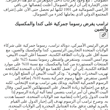
الصومال"، مع وجود تحركات داخل الكونغرس تدعم هذا الإعتراف.
تجدر الإشارة إلى أن أرض الصومال أعلنت إنفصالها عن باقي
الأراضي الصومالية في 1991 لكنها لم تحصل حتى الآن على إعتراف
المجتمع الدولي الذي يعاملها كجزء من الصومال.
ترامب يفرض رسوما جمركية على كندا والمكسيك
والصين
فرض الرئيس الأميركي، دونالد ترامب، رسوما جمركية على شركاء
الولايات المتحدة التجاريين الرئيسيين، كندا والمكسيك والصين، مع
نسبة أقل على واردات الطاقة الكندية، حسبما أعلن البيت الأبيض،
يوم أمس السبت. وستفرض واشنطن رسوما بنسبة 25% على
المنتجات المستوردة من كندا والمكسيك، مع نسبة 10% على موارد
الطاقة الكندية، إلى أن "تعمل كلاهما مع الولايات المتحدة لمكافحة
تهريب المخدرات والهجرة". وذكر البيت الأبيض أن السلع الواردة من
الصين ستفرض عليها رسوم جمركية بنسبة 10%، إضافة إلى
الرسوم الجمركية الحالية. وبذلك يفي ترامب بوعده الإنتخابي، لكنه
يرفع من إحتمالية زيادة الأسعار على المستهلكين الأميركيين. وقال
البيت الأبيض أن أمر ترامب يتضمن أيضا آلية لزيادة الرسوم إذا
قامت الدول بإجراءات إنتقامية ضد الولايات المتحدة، حسبما هددت
به. وصرح ترامب أن الرسوم تهدف إلى إجبار الدول على القيام
بالمزيد لوقف تدفق مادة الفنتانيل المخدرة إلى الولايات المتحدة،