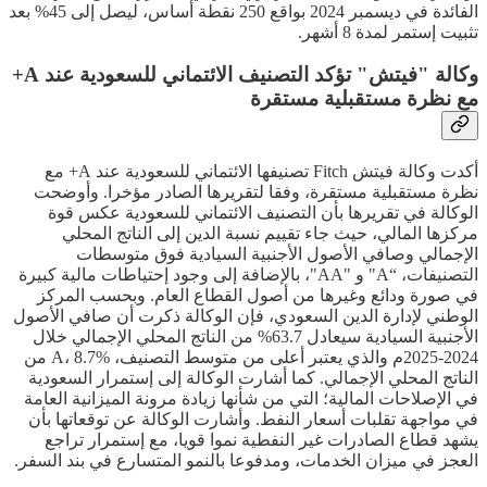
الفائدة في ديسمبر 2024 بواقع 250 نقطة أساس، ليصل إلى 45% بعد
تثبيت إستمر لمدة 8 أشهر.
وكالة "فيتش" تؤكد التصنيف الائتماني للسعودية عند A+
مع نظرة مستقبلية مستقرة
أكدت وكالة فيتش Fitch تصنيفها الائتماني للسعودية عند A+ مع
نظرة مستقبلية مستقرة، وفقا لتقريرها الصادر مؤخرا. وأوضحت
الوكالة في تقريرها بأن التصنيف الائتماني للسعودية عكس قوة
مركزها المالي، حيث جاء تقييم نسبة الدين إلى الناتج المحلي
الإجمالي وصافي الأصول الأجنبية السيادية فوق متوسطات
التصنيفات، “A" و "AA"، بالإضافة إلى وجود إحتياطات مالية كبيرة
في صورة ودائع وغيرها من أصول القطاع العام. وبحسب المركز
الوطني لإدارة الدين السعودي، فإن الوكالة ذكرت أن صافي الأصول
الأجنبية السيادية سيعادل 63.7% من الناتج المحلي الإجمالي خلال
2024-2025م والذي يعتبر أعلى من متوسط التصنيف، A، 8.7% من
الناتج المحلي الإجمالي. كما أشارت الوكالة إلى إستمرار السعودية
في الإصلاحات المالية؛ التي من شأنها زيادة مرونة الميزانية العامة
في مواجهة تقلبات أسعار النفط. وأشارت الوكالة عن توقعاتها بأن
يشهد قطاع الصادرات غير النفطية نموا قويا، مع إستمرار تراجع
العجز في ميزان الخدمات، ومدفوعا بالنمو المتسارع في بند السفر.