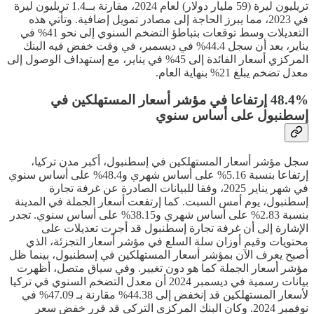
تريليون ليرة (59 مليار دولار) لعام 2024، مقارنة بــ1.4 تريليون ليرة
في 2023، مما يبرز الحاجة إلى مصادر تمويل إضافية. وتأتي هذه
التعديلات وسط توقعات بتباطؤ التضخم السنوي إلى نحو 41% في
يناير، بعد أن سجل 44.4% في ديسمبر، في وقت خفض فيه البنك
المركزي أسعار الفائدة إلى 45% في يناير، مع إستهداف الوصول إلى
معدل تضخم يبلغ 21% بنهاية العام.
48.4% إرتفاعا في مؤشر أسعار المستهلكين في
إسطنبول على أساس سنوي
سجل مؤشر أسعار المستهلكين في إسطنبول، أكبر مدن تركيا،
إرتفاعا بنسبة 5.16% على أساس شهري و48.4% على أساس سنوي
في شهر يناير 2025، وفقا للبيانات الصادرة عن غرفة تجارة
إسطنبول، يوم أمس السبت. كما إرتفعت أسعار الجملة في المدينة
بنسبة 2.83% على أساس شهري و38.15% على أساس سنوي. تجدر
الإشارة إلى أن غرفة تجارة إسطنبول قد أجرت تعديلات على
محتويات وقيم أوزان سلة السلع في مؤشر أسعار التجزئة، الذي
أصبح يعرف الآن بمؤشر أسعار المستهلكين في إسطنبول، بينما ظل
مؤشر أسعار الجملة كما هو دون تغيير. وفي سياق متصل، أظهرت
بيانات رسمية في ديسمبر 2024 أن معدل التضخم السنوي في تركيا
لأسعار المستهلكين قد إنخفض إلى 44.38% مقارنة بـ 47.09% في
نوفمبر 2024. وكان البنك المركزي التركي قد قرر خفض سعر