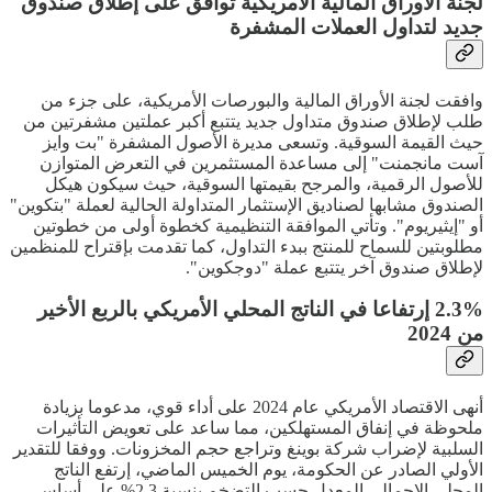
لجنة الأوراق المالية الأمريكية توافق على إطلاق صندوق
جديد لتداول العملات المشفرة
وافقت لجنة الأوراق المالية والبورصات الأمريكية، على جزء من
طلب لإطلاق صندوق متداول جديد يتتبع أكبر عملتين مشفرتين من
حيث القيمة السوقية. وتسعى مديرة الأصول المشفرة "بت وايز
آست مانجمنت" إلى مساعدة المستثمرين في التعرض المتوازن
للأصول الرقمية، والمرجح بقيمتها السوقية، حيث سيكون هيكل
الصندوق مشابها لصناديق الإستثمار المتداولة الحالية لعملة "بتكوين"
أو "إيثيريوم". وتأتي الموافقة التنظيمية كخطوة أولى من خطوتين
مطلوبتين للسماح للمنتج ببدء التداول، كما تقدمت بإقتراح للمنظمين
لإطلاق صندوق آخر يتتبع عملة "دوجكوين".
2.3% إرتفاعا في الناتج المحلي الأمريكي بالربع الأخير
من 2024
أنهى الاقتصاد الأمريكي عام 2024 على أداء قوي، مدعوما بزيادة
ملحوظة في إنفاق المستهلكين، مما ساعد على تعويض التأثيرات
السلبية لإضراب شركة بوينغ وتراجع حجم المخزونات. ووفقا للتقدير
الأولي الصادر عن الحكومة، يوم الخميس الماضي، إرتفع الناتج
المحلي الإجمالي المعدل حسب التضخم بنسبة 2.3% على أساس