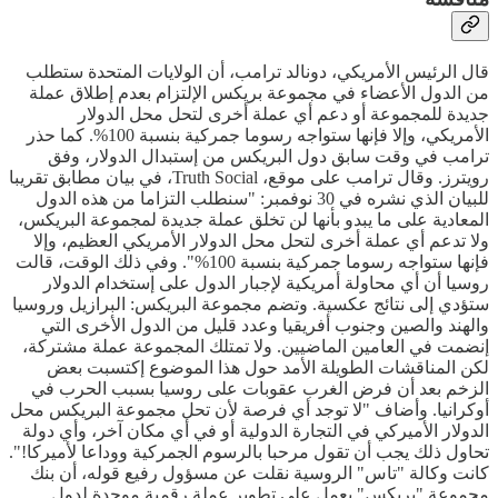
قال الرئيس الأمريكي، دونالد ترامب، أن الولايات المتحدة ستطلب
من الدول الأعضاء في مجموعة بريكس الإلتزام بعدم إطلاق عملة
جديدة للمجموعة أو دعم أي عملة أخرى لتحل محل الدولار
الأمريكي، وإلا فإنها ستواجه رسوما جمركية بنسبة 100%. كما حذر
ترامب في وقت سابق دول البريكس من إستبدال الدولار، وفق
رويترز. وقال ترامب على موقع، Truth Social، في بيان مطابق تقريبا
للبيان الذي نشره في 30 نوفمبر: "سنطلب التزاما من هذه الدول
المعادية على ما يبدو بأنها لن تخلق عملة جديدة لمجموعة البريكس،
ولا تدعم أي عملة أخرى لتحل محل الدولار الأمريكي العظيم، وإلا
فإنها ستواجه رسوما جمركية بنسبة 100%". وفي ذلك الوقت، قالت
روسيا أن أي محاولة أمريكية لإجبار الدول على إستخدام الدولار
ستؤدي إلى نتائج عكسية. وتضم مجموعة البريكس: البرازيل وروسيا
والهند والصين وجنوب أفريقيا وعدد قليل من الدول الأخرى التي
إنضمت في العامين الماضيين. ولا تمتلك المجموعة عملة مشتركة،
لكن المناقشات الطويلة الأمد حول هذا الموضوع إكتسبت بعض
الزخم بعد أن فرض الغرب عقوبات على روسيا بسبب الحرب في
أوكرانيا. وأضاف "لا توجد أي فرصة لأن تحل مجموعة البريكس محل
الدولار الأميركي في التجارة الدولية أو في أي مكان آخر، وأي دولة
تحاول ذلك يجب أن تقول مرحبا بالرسوم الجمركية ووداعا لأميركا!".
كانت وكالة "تاس" الروسية نقلت عن مسؤول رفيع قوله، أن بنك
مجموعة "بريكس" يعمل على تطوير عملة رقمية موحدة لدول