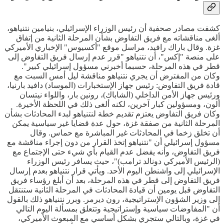
كشفت مصادر صحفية أن رئيس الوزراء الإسرائيلي، بنيامين نتنياهو،
ألغى مناقشاته مع فريق التفاوض بشأن المرحلة الثانية من إتفاق
غزة. وقال باراك رافيد، مراسل موقع "أكسيوس" الإخباري الأميركي
على منصة "إكس"، أن نتنياهو "قرر عدم إرسال فريق التفاوض إلى
قطر في هذه المرحلة، حسبما أخبرني مسؤول إسرائيلي كبير".
وكان من المفترض أن يجري نتنياهو مناقشة ليل أمس السبت مع
قادة فريق التفاوض: رئيس جهاز الإستخبارات (الموساد) دافيد بارنيا،
ورئيس جهاز الأمن الداخلي (الشاباك)، رونين بار، واللواء نيتسان
ألون، ومسؤولين كبار آخرين، لكنه ألغى ذلك في اللحظة الأخيرة.
وكان فريق التفاوض يعتزم تقديم خطة لنتنياهو لبدء المحادثات بشأن
المرحلة الثانية من صفقة غزة، حول عدة قضايا غير سياسية يمكن
أن تخلق زخما في المحادثات غير المباشرة مع حماس. وقال
مسؤول إسرائيلي أن "نتنياهو إتخذ القرار من دون إجراء مناقشة مع
فريق التفاوض، وأنه يفضل عدم القيام بأي شيء حتى الإجتماع مع
(الرئيس الأميركي دونالد ترامب)"، حيث يسافر رئيس الوزراء
الإسرائيلي إلى واشنطن اليوم الأحد. ويأتي قرار نتنياهو بعدم إرسال
فريق التفاوض إلى قطر في هذه المرحلة، بعد أن أبلغ رؤساء فريق
التفاوض قبل يومين أن قيادة المحادثات في المرحلة الثانية ستنتقل
إلى وزير الشؤون الإستراتيجية، رون ديرمر. وبرر نتنياهو ذلك بالقول
أن "المفاوضات سياسية وإستراتيجية وتتعلق بمسألة اليوم التالي
في غزة، وبالتالي ستجري بشكل أساسي مع المبعوث الأميركي،