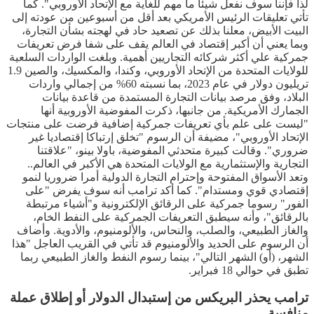
لذا فإننا سوف نفعل شيئا ما مهم للغاية مع الإتحاد الأوروبي". كما
تأتي تعليقات الرئيس الأمريكي بعد أقل من أسبوعين من عودته إلى
البيت الأبيض، معلنا بذلك عن تصعيد حاد في لهجته بشأن التجارة،
وبما يعني أن أكبر إقتصاد في العالم يقف على شفا فرض تعريفات
جمركية علي أكثر شركائه التجاريين أهمية. وبلغت الواردات السلعية
للولايات المتحدة من الإتحاد الأوروبي، وكندا، والمكسيك، والصين 1.9
تريليون دولار في عام 2023، بما نسبته 60% من إجمالي واردات
البلاد، وفق مرصد بيانات التجارة المستمدة من قاعدة بيانات
الجمارك الأمريكية. من جانبها، ذكرت المفوضية الأوروبية أنها
"ليست على علم بأي تعريفات جمركية إضافية فرضت على منتجات
الإتحاد الأوروبي"، مضيفة أن الرسوم "تخلق إرتباكا إقتصاديا غير
ضروري". وقالت كبيرة متحدثي المفوضية، باولا بينو، "علاقتنا
التجارية والإستثمارية مع الولايات المتحدة هي الأكبر في العالم..
وتعد الأسواق المفتوحة وإحترام التجارة الدولية أمرا ضروريا لنمو
إقتصادي قوي ومستدام". كما أكد ترامب أنه سوف يفرض "على
الفور" رسوما جمركية على الرقائق الإلكترونية و"أشياء مرتبطة
بالرقائق"، وأنه سيطبق التعريفات الجمركية على النفط الخام،
والغاز الطبيعي، والصلب، والنحاس، والألومنيوم، والأدوية. وأضاف
أن الرسوم على الحديد والألومنيوم قد تأتي في القريب العاجل "هذا
الشهر، (أو) الشهر التالي"، بينما رسوم النفط والغاز الطبيعي ربما
تطبق في حوالي 18 فبراير.
ترامب يحذر البريكس من إستبدال الدولار أو إطلاق عملة
منافسة