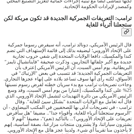
لكنها تتماشى أيضا مع تبنيه إجراءات حمائية لتعزيز التصنيع المحلي
وكمصدر لإيرادات الحكومة الإتحادية.
ترامب: التعريفات الجمركية الجديدة قد تكون مربكة لكن
ستجعلنا أثرياء للغاية
قال الرئيس الأمريكي، دونالد ترامب، أنه سيفرض رسوما جمركية
على الإتحاد الأوروبي؛ ليضيفه بذلك إلى قائمة الإستهداف التي تضم
كندا والمكسيك، دافعا الولايات المتحدة إلى شفي حروب تجارية
جديدة مع أكبر حلفائها التجاريين. وذكرت صحيفة "فاينانشيال تايمز"
البريطانية، يوم أمس السبت، أن الرئيس الأمريكي إعترف بأن
التعريفات الجمركية الجديدة؛ قد تتسبب في بعض "الإرتباك" في
الأسواق، لكنه رأى أنها سوف تساعد بلاده على إنهاء عجزها التجاري.
وجاءت تصريحات ترامب مع بدء سريان خطته لفرض رسوم نسبتها
25% على كندا والمكسيك، إعتبارا من يوم أمس السبت، وقد وسع
الرئيس الأمريكي من دائرة التهديدات لتشمل الإتحاد الأوروبي، الذي
قال أنه تعامل مع الولايات المتحدة "بشكل سيئ للغاية". وقال
ترامب - في تصريحات أدلى بها للصحفيين في المكتب البيضاوي - أن
"الرسوم ستجعلنا أثرياء للغاية، وأقوياء جدا".. مضيفا "هل سأفرض
تعريفات على الإتحاد الأوروبي؟... بالتأكيد (نعم)"، مضيفا "أنهم لا
يشترون سياراتنا، ولا يشترون منتجات مزارعنا، بصفة أساسية، إنهم
لا يأخذون منا تقريبا أي شيء. ولدينا عجز هائل مع الإتحاد الأوروبي.