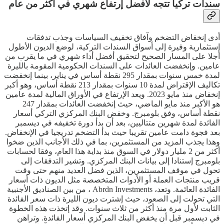
سندات تركيا تتجه لأفضل إرتفاع شهري في أكثر من عام
أدى إنخفاض التضخم وآفاق تخفيف السياسات وجذب تدفقات
إستثمارية وفيرة إلى أسواق السندات التركية، لوضع الديون الأطول
أجلا على المسار الصحيح لتحقيق أفضل أداء شهري في ما يقرب من
عامين. وإنخفضت العائدات على السندات الحكومية المقومة بالليرة
لمدة خمس سنوات بمقدار 295 نقطة أساس في يناير، بينما إنخفضت
تكاليف الإقتراض لمدة 10 سنوات بمقدار 213 نقطة أساس، وهو أكبر
إنخفاض منذ مايو 2023. ويعد الإرتفاع في الأوراق المالية لمدة عامين
هو الأكبر منذ مايو الماضي، حيث إنخفضت العائدات بمقدار 247
نقطة أساس، وفق بلومبرج. وخفض البنك المركزي التركي أسعار
الفائدة لمدة شهرين متتاليين، بعد أن بدأ دورة تخفيفه في ديسمبر
بعد فجوة دامت عامين تقريبا حيث بدأ التضخم تدريجيا في الإنخفاض.
وهذا يجذب المزيد من المستثمرين، بما في ذلك الأجانب الذين ضخوا
أكثر من 2 مليار دولار في السوق منذ بداية هذا العام، وفقا لحسابات
بلومبرج إستنادا إلى بيانات البنك المركزي. وتشير التدفقات إلى
تحول في موقف المستثمرين، الذين فضل العديد منهم حتى وقت
قريب منتجات العملة أو الأدوات المتخصصة مثل الديون ذات أسعار
الفائدة العائمة. وتعد، Abrdn Investments ، من بين الصناديق الأجنبية
التي تحولت إلى الصعود، حيث إشترت ديون الليرة ذات سعر الفائدة
الثابت لأول مرة منذ أكثر من ثلاث سنوات. وقد إتخذت هذه الخطوة
في ديسمبر قبل أن يخفض البنك المركزي أسعار الفائدة. وتراهن