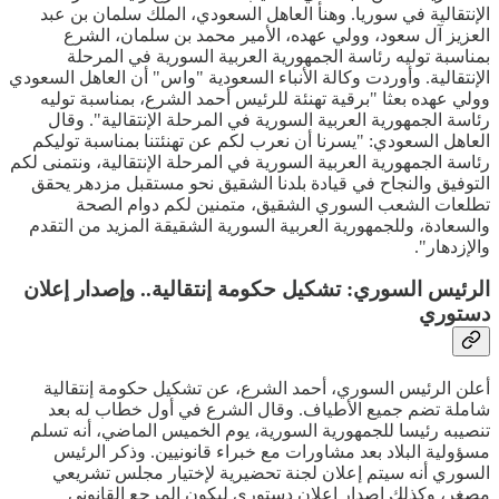
الإنتقالية في سوريا. وهنأ العاهل السعودي، الملك سلمان بن عبد
العزيز آل سعود، وولي عهده، الأمير محمد بن سلمان، الشرع
بمناسبة توليه رئاسة الجمهورية العربية السورية في المرحلة
الإنتقالية. وأوردت وكالة الأنباء السعودية "واس" أن العاهل السعودي
وولي عهده بعثا "برقية تهنئة للرئيس أحمد الشرع، بمناسبة توليه
رئاسة الجمهورية العربية السورية في المرحلة الإنتقالية". وقال
العاهل السعودي: "يسرنا أن نعرب لكم عن تهنئتنا بمناسبة توليكم
رئاسة الجمهورية العربية السورية في المرحلة الإنتقالية، ونتمنى لكم
التوفيق والنجاح في قيادة بلدنا الشقيق نحو مستقبل مزدهر يحقق
تطلعات الشعب السوري الشقيق، متمنين لكم دوام الصحة
والسعادة، وللجمهورية العربية السورية الشقيقة المزيد من التقدم
والإزدهار".
الرئيس السوري: تشكيل حكومة إنتقالية.. وإصدار إعلان
دستوري
أعلن الرئيس السوري، أحمد الشرع، عن تشكيل حكومة إنتقالية
شاملة تضم جميع الأطياف. وقال الشرع في أول خطاب له بعد
تنصيبه رئيسا للجمهورية السورية، يوم الخميس الماضي، أنه تسلم
مسؤولية البلاد بعد مشاورات مع خبراء قانونيين. وذكر الرئيس
السوري أنه سيتم إعلان لجنة تحضيرية لإختيار مجلس تشريعي
مصغر، وكذلك إصدار إعلان دستوري ليكون المرجع القانوني