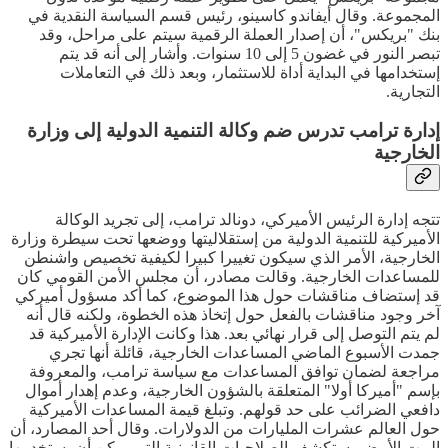
المجموعة. وقال أيفاندو كاسينو، رئيس قسم السياسة النقدية في
بنك "بريكس"، أن إصدار العملة الرقمية سيتم على مراحل، وقد
تبصر النور في غضون 5 إلى 10 سنوات. وأشار إلى أنه قد يتم
إستخدامها في البداية أداة للاستثمار، وبعد ذلك في التعاملات
التجارية.
إدارة ترامب تدرس ضم وكالة التنمية الدولية إلى وزارة
الخارجية
تتجه إدارة الرئيس الأميركي، دونالد ترامب، إلى تجريد الوكالة
الأميركية للتنمية الدولية من إستقلاليتها ووضعها تحت سيطرة وزارة
الخارجية، الأمر الذي سيكون تغييرا كبيرا لكيفية تخصيص واشنطن
للمساعدات الخارجية. وقالت مصادر، أن مجلس الأمن القومي كان
قد إستضاف مناقشات حول هذا الموضوع، كما أكد مسؤول أميركي
آخر وجود مناقشات بالفعل حول إتخاذ هذه الخطوة، ولكنه قال أنه
لم يتم التوصل إلى قرار نهائي بعد. هذا وكانت الإدارة الأميركية قد
جمدت الأسبوع الماضي المساعدات الخارجية، قائلة أنها تجري
مراجعة لضمان توافق المساعدات مع سياسة ترامب، والمعروفة
بإسم "أميركا أولا" المتعلقة بالشؤون الخارجية، وعدم إهدار أموال
دافعي الضرائب على حد قولهم. وتبلغ قيمة المساعدات الأميركية
حول العالم عشرات المليارات من الدولارات. وقال أحد المصارد، أن
البيت الأبيض يستكشف الصلاحيات القانونية التي يمكن أن يستخدمها