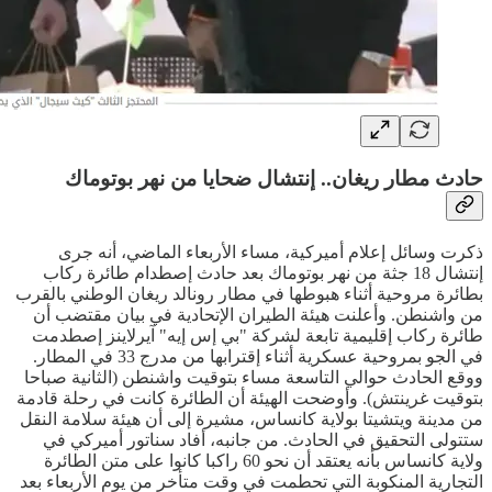
حادث مطار ريغان.. إنتشال ضحايا من نهر بوتوماك
ذكرت وسائل إعلام أميركية، مساء الأربعاء الماضي، أنه جرى
إنتشال 18 جثة من نهر بوتوماك بعد حادث إصطدام طائرة ركاب
بطائرة مروحية أثناء هبوطها في مطار رونالد ريغان الوطني بالقرب
من واشنطن. وأعلنت هيئة الطيران الإتحادية في بيان مقتضب أن
طائرة ركاب إقليمية تابعة لشركة "بي إس إيه" آيرلاينز إصطدمت
في الجو بمروحية عسكرية أثناء إقترابها من مدرج 33 في المطار.
ووقع الحادث حوالي التاسعة مساء بتوقيت واشنطن (الثانية صباحا
بتوقيت غرينتش). وأوضحت الهيئة أن الطائرة كانت في رحلة قادمة
من مدينة ويتشيتا بولاية كانساس، مشيرة إلى أن هيئة سلامة النقل
ستتولى التحقيق في الحادث. من جانبه، أفاد سناتور أميركي في
ولاية كانساس بأنه يعتقد أن نحو 60 راكبا كانوا على متن الطائرة
التجارية المنكوبة التي تحطمت في وقت متأخر من يوم الأربعاء بعد