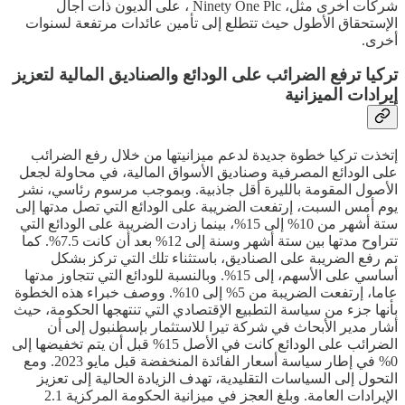
شركات أخرى مثل، Ninety One Plc ، على الديون ذات آجال
الإستحقاق الأطول حيث تتطلع إلى تأمين عائدات مرتفعة لسنوات
أخرى.
تركيا ترفع الضرائب على الودائع والصناديق المالية لتعزيز
إيرادات الميزانية
إتخذت تركيا خطوة جديدة لدعم ميزانيتها من خلال رفع الضرائب
على الودائع المصرفية وصناديق الأسواق المالية، في محاولة لجعل
الأصول المقومة بالليرة أقل جاذبية. وبموجب مرسوم رئاسي، نشر
يوم أمس السبت، إرتفعت الضريبة على الودائع التي تصل مدتها إلى
ستة أشهر من 10% إلى 15%، بينما زادت الضريبة على الودائع التي
تتراوح مدتها بين ستة أشهر وسنة إلى 12% بعد أن كانت 7.5%. كما
تم رفع الضريبة على الصناديق، باستثناء تلك التي تركز بشكل
أساسي على الأسهم، إلى 15%. وبالنسبة للودائع التي تتجاوز مدتها
عاما، إرتفعت الضريبة من 5% إلى 10%. ووصف خبراء هذه الخطوة
بأنها جزء من سياسة التطبيع الإقتصادي التي تنتهجها الحكومة، حيث
أشار مدير الأبحاث في شركة تيرا للاستثمار بإسطنبول إلى أن
الضرائب على الودائع كانت في الأصل 15% قبل أن يتم تخفيضها إلى
0% في إطار سياسة أسعار الفائدة المنخفضة قبل مايو 2023. ومع
التحول إلى السياسات التقليدية، تهدف الزيادة الحالية إلى تعزيز
الإيرادات العامة. وبلغ العجز في ميزانية الحكومة المركزية 2.1