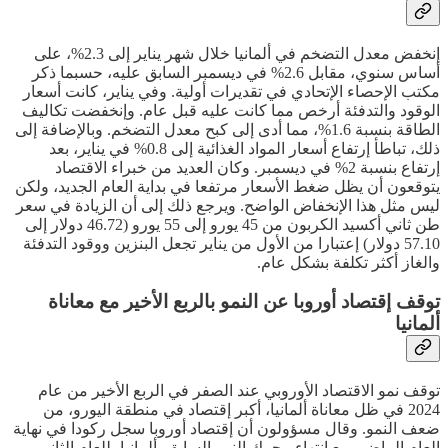
إنخفض معدل التضخم في ألمانيا خلال شهر يناير إلى 2.3%، على
أساس سنوي، مقابل 2.6% في ديسمبر السابق عليه، حسبما ذكر
مكتب الإحصاء الإتحادي في تقديرات أولية. وفي يناير، كانت أسعار
الوقود والتدفئة أرخص مما كانت عليه قبل عام. وإنخفضت تكاليف
الطاقة بنسبة 1.6%، مما أدى إلى كبح معدل التضخم. وبالإضافة إلى
ذلك، تباطأ إرتفاع أسعار المواد الغذائية إلى 0.8% في يناير، بعد
إرتفاع بنسبة 2% في ديسمبر. وكان العديد من خبراء الاقتصاد
يتوقعون أن يظل ضغط الأسعار مرتفعا في بداية العام الجديد، ولكن
ليس مثل هذا الإنخفاض الواضح. ويرجع ذلك إلى أن الزيادة في سعر
طن ثاني أكسيد الكربون من 45 يورو إلى 55 يورو (46.72 دولار إلى
57.10 دولار) إعتبارا من الأول من يناير تجعل البنزين ووقود التدفئة
والغاز أكثر تكلفة بشكل عام.
توقف إقتصاد أوروبا عن النمو بالربع الأخير مع معاناة
ألمانيا
توقف نمو الاقتصاد الأوروبي عند الصفر في الربع الأخير من عام
2024 في ظل معاناة ألمانيا، أكبر إقتصاد في منطقة اليورو، من
ضعف النمو. وقال مسؤولون أن إقتصاد أوروبا سجل ركودا في نهاية
العام الماضي مع انتهاء محرك النمو السابق، ألمانيا، للعام الثاني