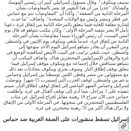
ستيف ويتكوف". وقال مسؤول إسرائيلي كبير أن رئيسي الموساد
والشاباك "حذرا من أن هذا التغيير قد يضر بالمفاوضات بشأن
المرحلة الثانية من الصفقة"، وأكدا أن "المفاوضات تتم مع حماس
عبر قطر ومصر وليس مع الولايات المتحدة". وأضاف: "ما حدث
إشارة مقلقة للغاية فيما يتعلق بالمرحلة الثانية من إتفاق غزة. دعونا
نأمل ألا يضر بتنفيذ المرحلة الأولى". وكان مكتب نتنياهو قد قال يوم
أمس السبت، أن رئيس الوزراء سيبدأ مفاوضات بشأن المرحلة
الثانية من إتفاق غزة، عندما يلتقي ويتكوف يوم الإثنين في واشنطن.
ومن المقرر أن يغادر نتنياهو إسرائيل اليوم الأحد متوجها إلى
واشنطن، حيث يلتقي ترامب في البيت الأبيض لمناقشة الوضع في
غزة والرهائن الإسرائيليين المحتجزين هناك. وأضاف المكتب أن
نتنياهو سيناقش خلال إجتماعه مع ويتكوف موقف إسرائيل فيما
يتعلق بوقف إطلاق النار. وسوف يجري ويتكوف محادثات بعد ذلك
مع مسؤولين من مصر وقطر، اللتين توسطتا بين إسرائيل وحماس
بدعم من واشنطن، لوقف الحرب التي إستمرت 15 شهرا. وتوصلت
إسرائيل وحماس الشهر الماضي إلى إتفاق لوقف إطلاق النار، سيتم
تنفيذه على 3 مراحل، مما أدى إلى توقف القتال في غزة. وأطلقت
حماس حتى الآن سراح 18 رهينة مقابل إفراج إسرائيل عن مئات
الفلسطينيين المحتجزين في سجونها، في المرحلة الأولى من الإتفاق.
ولا يزال هناك أكثر من 70 رهينة محتجزين في غزة.
إسرائيل تسقط منشورات على الضفة الغربية ضد حماس