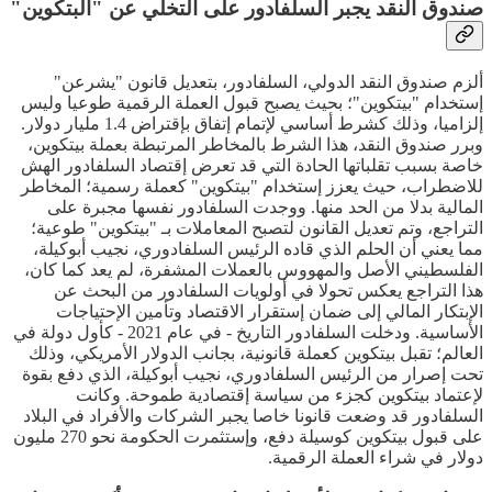
صندوق النقد يجبر السلفادور على التخلي عن "البتكوين"
ألزم صندوق النقد الدولي، السلفادور، بتعديل قانون "يشرعن"
إستخدام "بيتكوين"؛ بحيث يصبح قبول العملة الرقمية طوعيا وليس
إلزاميا، وذلك كشرط أساسي لإتمام إتفاق بإقتراض 1.4 مليار دولار.
وبرر صندوق النقد، هذا الشرط بالمخاطر المرتبطة بعملة بيتكوين،
خاصة بسبب تقلباتها الحادة التي قد تعرض إقتصاد السلفادور الهش
للاضطراب، حيث يعزز إستخدام "بيتكوين" كعملة رسمية؛ المخاطر
المالية بدلا من الحد منها. ووجدت السلفادور نفسها مجبرة على
التراجع، وتم تعديل القانون لتصبح المعاملات بـ "بيتكوين" طوعية؛
مما يعني أن الحلم الذي قاده الرئيس السلفادوري، نجيب أبوكيلة،
الفلسطيني الأصل والمهووس بالعملات المشفرة، لم يعد كما كان،
هذا التراجع يعكس تحولا في أولويات السلفادور من البحث عن
الإبتكار المالي إلى ضمان إستقرار الاقتصاد وتأمين الإحتياجات
الأساسية. ودخلت السلفادور التاريخ - في عام 2021 - كأول دولة في
العالم؛ تقبل بيتكوين كعملة قانونية، بجانب الدولار الأمريكي، وذلك
تحت إصرار من الرئيس السلفادوري، نجيب أبوكيلة، الذي دفع بقوة
لإعتماد بيتكوين كجزء من سياسة إقتصادية طموحة. وكانت
السلفادور قد وضعت قانونا خاصا يجبر الشركات والأفراد في البلاد
على قبول بيتكوين كوسيلة دفع، وإستثمرت الحكومة نحو 270 مليون
دولار في شراء العملة الرقمية.