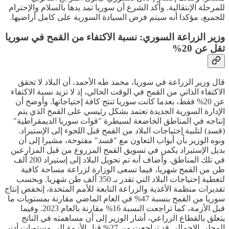
للمرحلة الإنتقالية. وأكد الشرع أن سوريا تمد يدها بالسلام والإحترام
للجميع، مؤكدا أنه سيتم فرض السيادة السورية على كامل أراضيها.
وزير الزراعة السوري: نسبة الاكتفاء من القمح في سوريا
تقل عن 20%
قال وزير الزراعة في سوريا، محمد طه الأحمد، أن البلاد لا تحقق
الاكتفاء الذاتي من القمح في الوقت الحالي، إذ لا تزيد نسبة الاكتفاء
عن 20% فقط، بعدما كانت سوريا تنتج كافة إحتياجاتها. وأوضح أن
الإدارة السورية الجديدة تعتمد بشكل رئيسي على القمح الذي يتم
إنتاجه في المناطق الخاضعة لسيطرة "قوات سوريا الديمقراطية"
(قسد) لتلبية إحتياجات البلاد من القمح قبل اللجوء إلى الإستيراد.
ونوه الوزير بأن أبواب التعاون مع "قسد" مفتوحة، مشيرا إلى أن
بديل الإستيراد يكمن في تسويق القمح المزروع من قبل المزارعين
في تلك المناطق. وأضاف أنه تم تحويل البلاد إلى إستيراد 200 ألف
طن من القمح شهريا، فيما تسعى الوزارة لزراعة مساحة كافية
لتغطية إحتياجات البلاد التي تقدر بـ 350 ألف طن شهريا. وبحسب
تقديرات منظمة الأغذية والزراعة التابعة للأمم المتحدة، إنخفض إنتاج
سوريا من القمح بنسبة 47% في العام الماضي مقارنة بمستويات ما
قبل الأزمة، كما تراجعت النسبة 16% مقارنة بالعام 2023. وفيما
يتعلق بالقطاع الزراعي، أشار الوزير إلى أن مساهمته في الناتج
المحلي الإجمالي قد تراجعت من 27% قبل الأزمة إلى مستويات أدنى