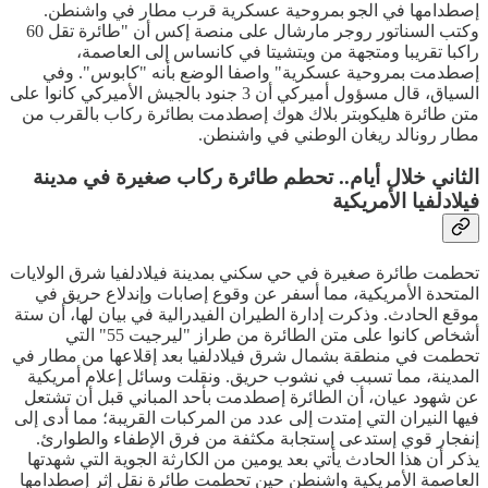
إصطدامها في الجو بمروحية عسكرية قرب مطار في واشنطن.
وكتب السناتور روجر مارشال على منصة إكس أن "طائرة تقل 60
راكبا تقريبا ومتجهة من ويتشيتا في كانساس إلى العاصمة،
إصطدمت بمروحية عسكرية" واصفا الوضع بأنه "كابوس". وفي
السياق، قال مسؤول أميركي أن 3 جنود بالجيش الأميركي كانوا على
متن طائرة هليكوبتر بلاك هوك إصطدمت بطائرة ركاب بالقرب من
مطار رونالد ريغان الوطني في واشنطن.
الثاني خلال أيام.. تحطم طائرة ركاب صغيرة في مدينة
فيلادلفيا الأمريكية
تحطمت طائرة صغيرة في حي سكني بمدينة فيلادلفيا شرق الولايات
المتحدة الأمريكية، مما أسفر عن وقوع إصابات وإندلاع حريق في
موقع الحادث. وذكرت إدارة الطيران الفيدرالية في بيان لها، أن ستة
أشخاص كانوا على متن الطائرة من طراز "ليرجيت 55" التي
تحطمت في منطقة بشمال شرق فيلادلفيا بعد إقلاعها من مطار في
المدينة، مما تسبب في نشوب حريق. ونقلت وسائل إعلام أمريكية
عن شهود عيان، أن الطائرة إصطدمت بأحد المباني قبل أن تشتعل
فيها النيران التي إمتدت إلى عدد من المركبات القريبة؛ مما أدى إلى
إنفجار قوي إستدعى إستجابة مكثفة من فرق الإطفاء والطوارئ.
يذكر أن هذا الحادث يأتي بعد يومين من الكارثة الجوية التي شهدتها
العاصمة الأمريكية واشنطن حين تحطمت طائرة نقل إثر إصطدامها