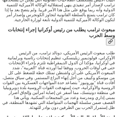
ترامب لإصدار أمر تنفيذي ينهي إستقلالية الوكالة الأميركية للتنمية
الدولية وأنه ربما يوقع على مثل هذا الأمر قريبا. ولم يتضح بعد ما إذا
كان ترامب يتمتع بالسلطة القانونية لتجاوز الكونجرس وإصدار أمر
لتكون الوكالة الأميركية للتنمية الدولية تابعة لوزارة الخارجية.
مبعوث ترامب يطلب من رئيس أوكرانيا إجراء إنتخابات
وسط الحرب
طلب مبعوث الرئيس الأمريكي، دونالد ترامب، من الرئيس
الأوكراني، فولوديمير زيلينسكي، تنظيم إنتخابات رئاسية وبرلمانية
في أوكرانيا، مؤكدا أن الدول الديمقراطية تلتزم بإجراء الإنتخابات
حتى في أوقات الحروب. ووفقا لما أوردته قناة "العربية"، شدد
المبعوث الأمريكي على أن واشنطن تمتلك خطة للضغط على كل
من موسكو وكييف من أجل إنهاء النزاع المستمر. وفي سياق متصل،
أفادت قناة "يورونيوز" بتصاعد حدة المواجهات العسكرية بين القوات
الروسية والأوكرانية، حيث إستهدفت القوات الروسية بلدة دوبروبيليا
في منطقة دونيتسك، مما أسفر عن إصابة امرأتين وإلحاق أضرار
بمبنى إداري ومدرسة وعدد من المجمعات السكنية. ويأتي هذا
القصف ضمن سلسلة الهجمات المتواصلة التي تشهدها المنطقة، في
ظل إستمرار الحرب بين الطرفين دون بوادر للتهدئة.