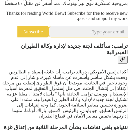
بمروحية عسكرية فوق نهر بوتوماك، مما أسفر عن مقتل 67 شخصا.
Thanks for reading World Brew! Subscribe for free to receive new
posts and support my work.
Subscribe
ترامب: سأكلف لجنة جديدة لإدارة وكالة الطيران
الفيدرالية
أكد الرئيس الأمريكي، دونالد ترامب، أن حادثة إصطدام الطائرتين
وقعت بشكل مباشر وأسفرت عن مأساة كبيرة. وأشار إلى عدم
وجود ناجين في الحادث، موضحا أن فرق الطوارئ إنتقلت من مرحلة
الإنقاذ إلى إنتشال الجثث، في ظل إستمرار التحقيق لمعرفة أسباب
الإصطدام. ووصف ترامب الحادثة بأنها "مأساة لأمتنا"، معلنا عزمه
تشكيل لجنة جديدة لإدارة وكالة الطيران الفيدرالية، مشددا على
ضرورة تحسين معايير السلامة الجوية. كما وجه إنتقادات إلى
الرئيس السابق، جو بايدن، والرئيس الأسبق، باراك أوباما، متهما
إدارتيهما بخفض معايير الأمان في قطاع الطيران.
نتنياهو يلغي نقاشات بشأن المرحلة الثانية من إتفاق غزة