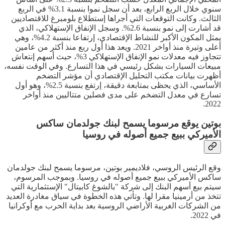
سنوي خلال الربع الرابع، بعد أن سجل نموا بنسبة 3.1% في الربع
الثالث. وكانت التوقعات التي أجراها إستطلاع بلومبرغ للاقتصاديين
قد أشارت إلى نمو بنسبة 2.6%. وسجل الإنفاق الإستهلاكي، الذي
يمثل المكون الأكبر للنشاط الإقتصادي، إرتفاعا بنسبة 4.2%، وهي
أعلى وتيرة منذ أواخر 2021. ويعد هذا أول ربع منذ أكثر من عامين
تتجاوز فيه معدلات نمو الإنفاق الإستهلاكي 3%، حيث أسهم إنتعاش
مبيعات السيارات بشكل رئيسي في هذا التسارع. وفي الوقت نفسه،
أظهرت بيانات مكتب التحليل الإقتصادي أن مؤشر التضخم
الأساسي، الذي يحظى بمتابعة دقيقة، إرتفع بنسبة 2.5%، وهو أول
تسارع في معدل التضخم على مدى فصلين متتاليين منذ أواخر
2022.
بوتين يوقع مرسوما يسمح لبنك جولدمان ساكس
الأميركي ببيع جميع أصوله في روسيا
وقع الرئيس الروسي، فلاديمير بوتين، مرسوما يسمح لبنك جولدمان
ساكس الأميركي ببيع جميع أصوله في روسيا. وبموجب المرسوم،
سيتم بيع أسهم البنك إلى شركة "بالشوغ كابيتال" الإستثمارية التي
تتخذ من أرمينيا مقرا لها. وتأتي هذه الخطوة في سياق مغادرة العديد
من الشركات الغربية الأراضي الروسية بعد بداية الحرب مع أوكرانيا
في 2022.