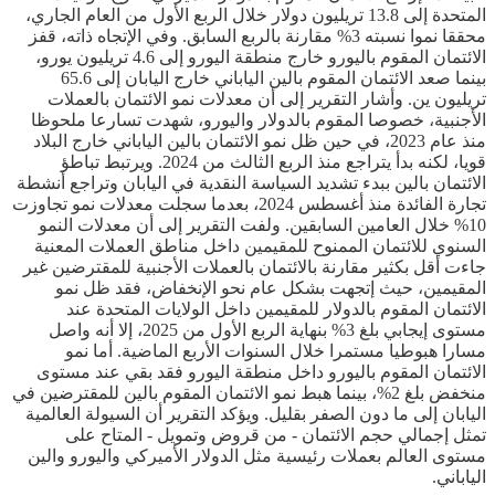
المتحدة إلى 13.8 تريليون دولار خلال الربع الأول من العام الجاري،
محققا نموا نسبته 3% مقارنة بالربع السابق. وفي الإتجاه ذاته، قفز
الائتمان المقوم باليورو خارج منطقة اليورو إلى 4.6 تريليون يورو،
بينما صعد الائتمان المقوم بالين الياباني خارج اليابان إلى 65.6
تريليون ين. وأشار التقرير إلى أن معدلات نمو الائتمان بالعملات
الأجنبية، خصوصا المقوم بالدولار واليورو، شهدت تسارعا ملحوظا
منذ عام 2023، في حين ظل نمو الائتمان بالين الياباني خارج البلاد
قويا، لكنه بدأ يتراجع منذ الربع الثالث من 2024. ويرتبط تباطؤ
الائتمان بالين ببدء تشديد السياسة النقدية في اليابان وتراجع أنشطة
تجارة الفائدة منذ أغسطس 2024، بعدما سجلت معدلات نمو تجاوزت
10% خلال العامين السابقين. ولفت التقرير إلى أن معدلات النمو
السنوي للائتمان الممنوح للمقيمين داخل مناطق العملات المعنية
جاءت أقل بكثير مقارنة بالائتمان بالعملات الأجنبية للمقترضين غير
المقيمين، حيث إتجهت بشكل عام نحو الإنخفاض، فقد ظل نمو
الائتمان المقوم بالدولار للمقيمين داخل الولايات المتحدة عند
مستوى إيجابي بلغ 3% بنهاية الربع الأول من 2025، إلا أنه واصل
مسارا هبوطيا مستمرا خلال السنوات الأربع الماضية. أما نمو
الائتمان المقوم باليورو داخل منطقة اليورو فقد بقي عند مستوى
منخفض بلغ 2%، بينما هبط نمو الائتمان المقوم بالين للمقترضين في
اليابان إلى ما دون الصفر بقليل. ويؤكد التقرير أن السيولة العالمية
تمثل إجمالي حجم الائتمان - من قروض وتمويل - المتاح على
مستوى العالم بعملات رئيسية مثل الدولار الأميركي واليورو والين
الياباني.