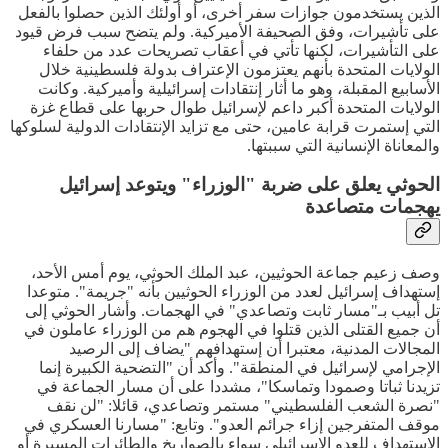
الذين يستخدمون جوازات سفر أخرى، أو أولئك الذين حصلوا بالفعل
على تأشيرات، وفق الصحيفة الأميركية. ولم يتضح سبب فرض قيود
على التأشيرات، لكنها تأتي في أعقاب تصريحات عدد من حلفاء
الولايات المتحدة بأنهم يعتزمون الإعتراف بدولة فلسطينية خلال
الأسابيع المقبلة، وهو ما أثار إنتقادات إسرائيلية وأميركية. وكانت
الولايات المتحدة أكبر داعم لإسرائيل طوال حربها على قطاع غزة
التي إستمرت قرابة عامين، حتى مع تزايد الإنتقادات الدولية لسلوكها
والمعاناة الإنسانية التي سببتها.
الحوثي يعلق على ضربة "الوزراء" ويتوعد إسرائيل
يهجمات متصاعدة
وصف زعيم جماعة الحوثيين، عبد الملك الحوثي، يوم أمس الأحد،
إستهداف إسرائيل لعدد من الوزراء الحوثيين بأنه "جريمة". متوعدا
تل أبيب بـ"مسار ثابت وتصاعدي" في الهجمات. وأشار الحوثي إلى
أن جميع القتلى الذين قتلوا في الهجوم هم من الوزراء عاملون في
المجالات المدنية، معتبرا أن إستهدافهم "يضاف إلى الرصيد
الإجرامي لإسرائيل في المنطقة". وأكد أن "التضحية الكبيرة إنما
تزيدنا ثباتا وصمودا وتماسكا"، مشددا على أن مسار الجماعة في
"نصرة الشعب الفلسطيني" مستمر وتصاعدي، قائلا: "لن نقف
موقف المتفرجين إزاء جرائم العدو". وتابع: "مسارنا العسكري في
الإستهداف للعدو الإسرائيلي سواء بالصواريخ والطائرات المسيرة أو