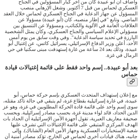
وأضاف أن أبو عبيدة كان من آخر كبار المسؤولين في الجناح
العسكري لحماس من قبل 7 أكتوبر. وشغل الإرهابي منصب
المسؤول عن جهاز الدعاية في الجناح العسكري لحماس خلال العقد
الماضي. وتابع "في إطار منصبه، كان (أبو عبيدة) مسؤولا عن
العلاقات العامة في الألوية والكتائب، ومسؤولا عن التنسيق بين
مسؤولي الإعلام السياسي والجناح العسكري، وكان يمثل الشخصية
البارزة في تحديد سياسة الدعاية". وفي وقت سابق من يوم أمس
الأحد، أعلن وزير الدفاع الإسرائيلي، يسرائيل كاتس، عن إغتيال أبو
عبيدة، وذلك بعد 24 ساعة من غارة إستهدفت مبنى سكنيا في حي
الرمال في غزة.
بعد أبو عبيدة.. إسم واحد فقط على قائمة إغتيالات قيادة
حماس
مع إعلان إستهداف المتحدث العسكري بإسم حركة حماس، أبو
عبيدة، في غارة إسرائيلية بقطاع غزة، لم يتبقي في حالة تأكد مقتله،
سوى إسم واحد على قائمة قادة الحركة المطلوبين في غزة، وهو عز
الدين الحداد، قائد لواء مدينة غزة، بحسب مصادر إسرائيلية. وبحسب
صحيفة معاريف العبرية، تقول أجهزة الأمن الإسرائيلية أن الحداد بات
الهدف المركزي المتبقي على قائمة الإغتيالات التي تشرف عليها
شعبة الإستخبارات العسكرية وجهاز الأمن العام (الشاباك). وإلى
جانبه، هناك قيادات أخرى لحماس في الخارج، تؤكد مصادر أمنية أن