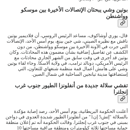
بوتين وشي يبحثان الإتصالات الأخيرة بين موسكو
وواشنطن
قال، يوري أوشاكوف، مساعد الرئيس الروسي، أن فلاديمير بوتين
ناقش مع نظيره الصيني، شي جين بينغ، يوم أمس الأحد، الإتصالات
التي جرت في الآونة الأخيرة بين موسكو وواشنطن، من دون
الكشف عن تفاصيل إضافية بشأن مضمون هذه المحادثات. وكان
بوتين قد أجرى في وقت سابق من الشهر الجاري محادثات مع
الرئيس الأمريكي، دونالد ترامب، في ولاية ألاسكا. وجاء لقاء بوتين
وشي على هامش أعمال قمة منظمة شنغهاي للتعاون، التي
إستضافتها مدينة تيانجين الساحلية في شمال الصين.
تفشي سلالة جديدة من أنفلونزا الطيور جنوب غرب
إنجلترا
أعلنت الحكومة البريطانية، يوم أمس الأحد، رصد إصابة مؤكدة
بالسلالة "إتش5 إن1" من أنفلونزا الطيور شديدة العدوى في دواجن
بمبنى في جنوب غرب إنجلترا. وقالت الحكومة أنه تم إعلان منطقة
حماية مساحتها ثلاثة كيلومترات ومنطقة مراقبة مساحتها 10