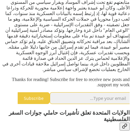
متابعتهم تقع تحت إشراف الموساد وبقرار سياسي من المستوى
الأعلى. وكان أبو عبيدة يعتبر واجهة إعلامية محورية للحركة وذراعا
دعائية قوية لها، إذ إرتبط إسمه بالبيانات العسكرية منذ سنوات، كما
لعب دورا محوريا في حملات الحركة السياسية والإعلامية، وهو ما
جعل تصفيته - وفق التقديرات الإسرائيلية - ضربة على مستوى
"الوعي العام" داخل غزة وخارجها. وتؤكد مصادر أمنية إسرائيلية أن
إستهداف أبو عبيدة تم بناء على معلومات إستخباراتية دقيقة قدمها
الشاباك، بعد مراقبة تحركاته وتضييق الخناق عليه. ولم تؤكد حماس
مصير أبو عبيدة، فيما لم تقدم إسرائيل من جانبها دليلا على مقتله.
وبحسب تقديرات عسكرية، فإن إغتيال أبرز الوجوه العسكرية
والإعلامية لحماس يترك عز الدين الحداد في صدارة قائمة
المطلوبين داخل غزة، بينما تواصل إسرائيل ملاحقة قيادات أخرى في
الخارج بعمليات تخضع لإشراف سياسي مباشر.
Thanks for reading! Subscribe for free to receive new posts and
support my work.
Subscribe
الولايات المتحدة تعلق تأشيرات حاملي جوازات السفر
الفلسطينية