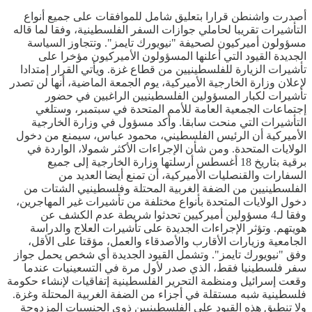
أصدرت واشنطن قرارا بتعليق شامل للموافقات على جميع أنواع
التأشيرات تقريبا لحاملي جوازات السفر الفلسطينية، وفقا لما قاله
مسؤولون أميركيون لصحيفة "نيويورك تايمز". وتتجاوز السياسة
الجديدة القيود التي أعلنها المسؤولون الأميركيون مؤخرا على
تأشيرات الزيارة للفلسطينيين من قطاع غزة. ويأتي القرار إمتدادا
لإعلان وزارة الخارجية الأميركية، يوم الجمعة الماضية، أنها لن تصدر
تأشيرات لكبار المسؤولين الفلسطينيين الراغبين في حضور
إجتماعات الجمعية العامة للأمم المتحدة في سبتمبر، وستلغي
التأشيرات التي منحت سابقا. وأكد مسؤول في وزارة الخارجية
الأميركية أن الرئيس الفلسطيني، محمود عباس، سيمنع من دخول
الولايات المتحدة. ومن شأن الإجراءات الأكثر شمولا، الواردة في
برقية بتاريخ 18 أغسطس أرسلتها وزارة الخارجية إلى جميع
السفارات والقنصليات الأميركية، أن تمنع أيضا العديد من
الفلسطينيين من الضفة الغربية المحتلة وفلسطينيي الشتات من
دخول الولايات المتحدة بأنواع مختلفة من تأشيرات غير المهاجرين،
وفقا لـ4 مسؤولين أميركيين تحدثوا شريطة عدم الكشف عن
هويتهم. وتؤثر الإجراءات الجديدة على تأشيرات العلاج والدراسة
الجامعية وزيارات الأقارب والأصدقاء والعمل، مؤقتا على الأقل،
وفق "نيويورك تايمز". وتشمل القيود الجديدة أي شخص يحمل جواز
سفر فلسطينيا فقط، الذي صدر لأول مرة في التسعينيات عندما
وقعت إسرائيل ومنظمة التحرير الفلسطينية إتفاقيات لإنشاء حكومة
فلسطينية شبه مستقلة في أجزاء من الضفة الغربية المحتلة وغزة.
ولا تنطبق هذه القيود على الفلسطينيين ذوي الجنسيات المزدوجة