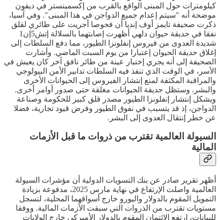
كيلومترات حول المبنى الواقع بالقرب من إكسمينستر في ديفون
موضحة أنه "سيتم إعدام جميع الدواجن في هذا المبنى". وفي آسيا،
ذكرت صحيفة تايمز أوف إنديا أن فحوصا أجريت على طائري لقلق
نفقا في حديقة حيوان دلهي أظهرت إصابتهما بالسلالة إتش5إن1
شديدة العدوى من فيروس إنفلونزا الطيور، مما دفع السلطات إلى
إغلاق حديقة الحيوان إعتبارا من يوم السبت الماضي. وأشارت
الصحيفة إلى أنه يجري إختبار عينة من طائر نافق آخر كان يعيش في
الأسر، في الوقت الذي تنفذ فيه السلطات تدابير الأمن البيولوجي
والمراقبة المكثفة لمنع إنتشار الفيروس إلى الحيوانات الأخرى
والبشر. وستظل حديقة الحيوانات مغلقة حتى صدور أوامر أخرى.
ويشكل إنتشار إنفلونزا الطيور مصدر قلق كبير للحكومة وصناعة
الدواجن، إذ قد يتسبب في نفوق الطيور وفرض قيود تجارية، فضلا
عن خطر إنتقال العدوى إلى البشر.
السيولة العالمية تقترب من ذروات ما قبل الأزمات
المالية
أظهر تقرير صادر عن بنك التسويات الدولية أن مؤشرات السيولة
العالمية واصلت الإرتفاع في نهاية مارس 2025، مدفوعة بزيادة
التمويل المقوم بالدولار واليورو خارج أسواقهما المحلية، لتسجل
مستويات تقترب من الذروات التي سبقت الأزمات المالية. ووفقا
للبيانات، إرتفع الائتمان المقوم بالدولار الأميركي خارج الولايات