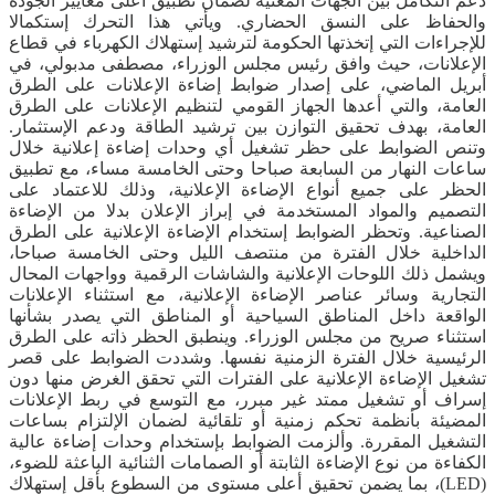
دعم التكامل بين الجهات المعنية لضمان تطبيق أعلى معايير الجودة
والحفاظ على النسق الحضاري. ويأتي هذا التحرك إستكمالا
للإجراءات التي إتخذتها الحكومة لترشيد إستهلاك الكهرباء في قطاع
الإعلانات، حيث وافق رئيس مجلس الوزراء، مصطفى مدبولي، في
أبريل الماضي، على إصدار ضوابط إضاءة الإعلانات على الطرق
العامة، والتي أعدها الجهاز القومي لتنظيم الإعلانات على الطرق
العامة، بهدف تحقيق التوازن بين ترشيد الطاقة ودعم الإستثمار.
وتنص الضوابط على حظر تشغيل أي وحدات إضاءة إعلانية خلال
ساعات النهار من السابعة صباحا وحتى الخامسة مساء، مع تطبيق
الحظر على جميع أنواع الإضاءة الإعلانية، وذلك للاعتماد على
التصميم والمواد المستخدمة في إبراز الإعلان بدلا من الإضاءة
الصناعية. وتحظر الضوابط إستخدام الإضاءة الإعلانية على الطرق
الداخلية خلال الفترة من منتصف الليل وحتى الخامسة صباحا،
ويشمل ذلك اللوحات الإعلانية والشاشات الرقمية وواجهات المحال
التجارية وسائر عناصر الإضاءة الإعلانية، مع استثناء الإعلانات
الواقعة داخل المناطق السياحية أو المناطق التي يصدر بشأنها
استثناء صريح من مجلس الوزراء. وينطبق الحظر ذاته على الطرق
الرئيسية خلال الفترة الزمنية نفسها. وشددت الضوابط على قصر
تشغيل الإضاءة الإعلانية على الفترات التي تحقق الغرض منها دون
إسراف أو تشغيل ممتد غير مبرر، مع التوسع في ربط الإعلانات
المضيئة بأنظمة تحكم زمنية أو تلقائية لضمان الإلتزام بساعات
التشغيل المقررة. وألزمت الضوابط بإستخدام وحدات إضاءة عالية
الكفاءة من نوع الإضاءة الثابتة أو الصمامات الثنائية الباعثة للضوء،
(LED)، بما يضمن تحقيق أعلى مستوى من السطوع بأقل إستهلاك