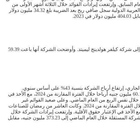
 مقابل صافي ربح بلغ 12.3 مليون دولار في الربع المقارن من العام السابق. وإرتفعت إيرادات الفوائد خلال الثلاثة أشهر الأولى من
العام الجاري إلى 112.48 مليون دولار، مقابل 110.173 مليون دولار خلال الفترة نفسها من العام الماضي. يشار إلى أن بنك الشركة المصرفية العربية الدولية سجل صافي ربح بعد الضريبة بلغ 34.32 مليون دولار
أعلنت شركة أوراسكوم المالية القابضة، عن تنفيذ صفقة بيع 98.99% من رأسمال شركة كيلفر لتطوير الإلكترونيات والمدفوعات الإلكترونية، إلى شركة كيلفر هولدينج ليميتد. وأوضحت الشركة أنها باعت 59.39
كشفت القوائم المالية المجمعة لشركة العاشر من رمضان للصناعات الدوائية والمستحضرات التشخيصية - راميدا، عن الربع الأول من العام الجاري، إرتفاع أرباح الشركة بنسبة 43% على أساس سنوي.
وأوضحت الشركة في بيان لبورصة مصر، أنها سجلت صافي ربح بلغ 85.93 مليون جنيه خلال الفترة من يناير حتى نهاية مارس 2025، مقابل 60.14 مليون جنيه أرباحا خلال الفترة المقارنة من 2024، مع الأخذ في
يرادات الشركة خلال الثلاثة أشهر الأولى من العام الجاري إلى 865.61 مليون جنيه، مقابل 456.23 مليون جنيه خلال نفس الربع من العام الماضي. وعلى صعيد القوائم غير
المجمعة، سجلت الشركة المستقلة أرباحا بلغت 76.71 مليون جنيه خلال الربع الأول من العام الجاري، مقابل أرباح بقيمة 53.53 مليون جنيه خلال الفترة المقارنة من 2024. وكانت العاشر من رمضان للصناعات
ة والمستحضرات تشخيصية- راميدا، حققت أرباحا بلغت 401.8 مليون جنيه خلال 2024، مقابل أرباح بقيمة 253.2 مليون جنيه في 2023، مع الأخذ في الإعتبار حقوق الأقلية. وإرتفعت إيرادات الشركة خلال
العام الماضي إلى 2.76 مليار جنيه، مقابل 1.92 مليار جنيه إيرادات خلال العام السابق له. وعلى مستوى القوائم غير المجمعة، إرتفعت أرباح الشركة المستقلة خلال العام الماضي إلى 373.23 مليون جنيه، مقابل