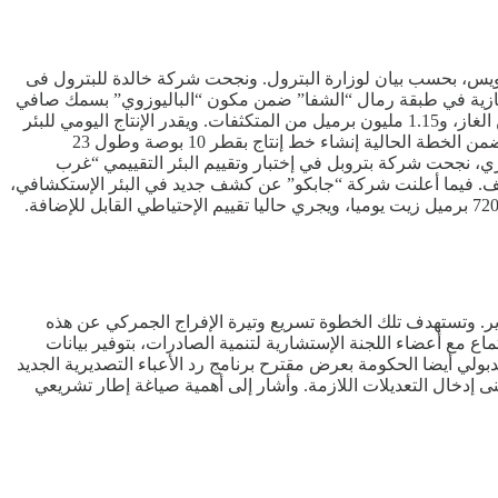
سويس، بحسب بيان لوزارة البترول. ونجحت شركة خالدة للبترول فى
 الكهربائية أظهرت وجود شواهد غازية في طبقة رمال “الشفا” ضمن مكون “الباليوزوي” بسمك صافي
بلغ 253 قدما. ووفقا للتقديرات الأولية، يبلغ الإحتياطي المتوقع للبئر نحو 12.5 مليون برميل زيت مكافئ، تتوزع على 62.7 مليار قدم مكعب من الغاز، و1.15 مليون برميل من المتكثفات. ويقدر الإنتاج اليومي للبئر
بنحو 30 مليون قدم مكعب من الغاز، وتقوم الشركة حاليا بإجراء قياسات الضغوط اللازمة تمهيدا لإختبار وتقييم البئر خلال الفترة المقبلة. وتتضمن الخطة الحالية إنشاء خط إنتاج بقطر 10 بوصة وطول 23
حو 10 ملايين دولار، مع الإستمرار في حفر عدد من الآبار الإستكشافية لتعزيز إنتاج الغاز الطبيعي. وفي 8 مايو الجاري، نجحت شركة بتروبل في إختبار وتقييم البئر التقييمي “غرب
تخراج من هذا الكشف. فيما أعلنت شركة “جابكو” عن كشف جديد في البئر الإستكشافي،
ير. وتستهدف تلك الخطوة تسريع وتيرة الإفراج الجمركي عن هذه
 مع أعضاء اللجنة الإستشارية لتنمية الصادرات، بتوفير بيانات
لي أيضا الحكومة بعرض مقترح برنامج رد الأعباء التصديرية الجديد
 إدخال التعديلات اللازمة. وأشار إلى أهمية صياغة إطار تشريعي