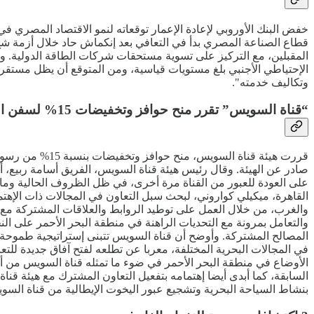
المقبلين، مع التركيز على تسوية مستحقات شركات الطاقة الدولية. وأ
الإحتياطي الأجنبي بلغ مستويات قياسية، ومن المتوقع أن يظل مستقرا.
وتكاليف خدمته".
“قناة السويس” تقرر منح حوافز وتخفيضات 15% لسفن الحاويات خلال 90 يوما
صادر عن الهيئة. وقال رئيس هيئة قناة السويس، الفريق أسامة ربيع، أ
على العودة للعبور من القناة مرة أخرى، في ظل الظروف الحالية وما 
القاهرة، ميكيلي كواروني، لبحث سبل التعاون في المجالات ذات الإهتما
والغرب، من خلال العمل على توطيد الروابط والعلاقات المشتركة مع ال
والتعامل بمرونة مع التحديات الراهنة في منطقة البحر الأحمر على الن
المصالح المشتركة. وأوضح أن قناة السويس تتبنى إستراتيجية طموحة 
في المجالات البحرية المختلفة، معربا عن تطلعه لفتح آفاق جديدة للتعا
الأوضاع في منطقة البحر الأحمر في ضوء ما تمثله قناة السويس من أهمية
السابقة، كما أبدى أيضا إهتمامه بتفعيل التعاون المشترك مع هيئة قنا
بنشاط السياحة البحرية وتشجيع عبور اليخوت الإيطالية من قناة السويس