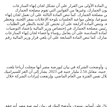
اء المنازعات الجمركية. وتنص المادة الأولى من القرار على أن تشكل لجان إنهاء المنازعات
ون الجمارك، وغيرها من القوانين التي تقوم مصلحة الجمارك
س مصلحة الجمارك. كما تنص المادة الثالثة على أن تعمل لجان إنهاء
بوعيا، وتعلن مواعيد الجلسات بلوحة الإعلانات بمقر اللجنة، وتخطر
 وزير المالية رقم 100 لسنة 2020 المشار إليه بمواعيد جلسات كل لجنة. وتنص المادة الرابعة على أن تختص كل لجنة بالنظر في الطلبات
ض رئيس مصلحة الجمارك في إختصاص وزير المالية بإعتماد التوصيات
 المادة السادسة على أن يعامل رؤساء وأعضاء لجان إنهاء المنازعات
مارك، كما تنص المادة السابعة على أن يلغي قرار وزير المالية رقم
لبورسلين - الجوهرة، عن العام الماضي تراجع أرباح الشركة بنسبة 65.9%، على أساس سنوي. وأوضحت الشركة في بيان لبورصة مصر أنها سجلت أرباحا بلغت
74.76 مليون جنيه خلال 2024، مقابل أرباح بقيمة 219.51 مليون جنيه خلال 2023. وإرتفعت إيرادات الشركة خلال العام الماضي إلى 3.02 مليار جنيه، مقابل 2.54 مليار جنيه في 2023. يشار إلى أن العز للسيراميك
 بلغت 102.86 مليون جنيه منذ بداية يناير حتى نهاية سبتمبر 2024، مقابل أرباح بلغت 188.16 مليون جنيه خلال نفس الفترة من العام الماضي. وإرتفعت إيرادات الشركة خلال
أظهرت المؤشرات المالية لبنك الشركة المصرفية العربية الدولية "سايب بنك"، تراجع أرباح البنك خلال الربع الأول من العام الجاري بنسبة 37%، على أساس سنوي. وأوضح البنك في بيان لبورصة مصر أنه حقق