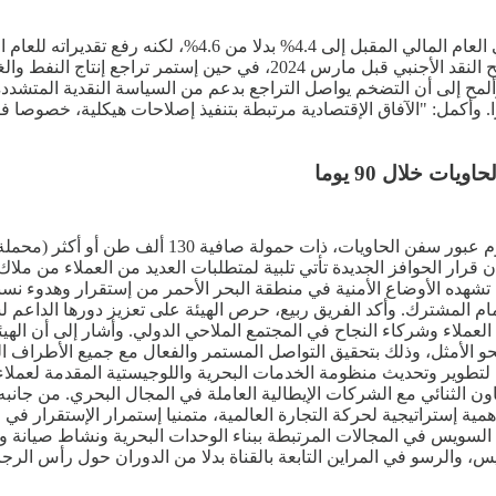
قطاع الصناعة المصري بدأ في التعافي بعد إنكماش حاد خلال أزمة شح النقد ال
لمح إلى أن التضخم يواصل التراجع بدعم من السياسة النقدية المتشددة
 وأكمل: "الآفاق الإقتصادية مرتبطة بتنفيذ إصلاحات هيكلية، خصوصا ف
ن قرار الحوافز الجديدة تأتي تلبية لمتطلبات العديد من العملاء من 
تشهده الأوضاع الأمنية في منطقة البحر الأحمر من إستقرار وهدوء نس
م المشترك. وأكد الفريق ربيع، حرص الهيئة على تعزيز دورها الداعم لس
عملاء وشركاء النجاح في المجتمع الملاحي الدولي. وأشار إلى أن الهي
حو الأمثل، وذلك بتحقيق التواصل المستمر والفعال مع جميع الأطراف ال
لتطوير وتحديث منظومة الخدمات البحرية واللوجيستية المقدمة لعملاء
ون الثنائي مع الشركات الإيطالية العاملة في المجال البحري. من جانبه
 إستراتيجية لحركة التجارة العالمية، متمنيا إستمرار الإستقرار في ال
ة السويس في المجالات المرتبطة ببناء الوحدات البحرية ونشاط صيانة وإ
، والرسو في المراين التابعة بالقناة بدلا من الدوران حول رأس الرجا