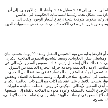
خفض البنك الأوروبي لإعادة الإعمار توقعاته لنمو الاقتصاد المصري في العام المالي المقبل إلى 4.4% بدلا من 4.6%، لكنه رفع تقديراته للعام المالي الحالي إلى 3.8% مقابل 3.6%. وأشار البنك الأوروبي، إلى أن
أجنبي قبل مارس 2024، في حين إستمر تراجع إنتاج النفط والغاز؛ مما يشكل تحديا رئيسيا للسياسات الحكومية في العامين
، رغم ضغوط متوقعة نتيجة إرتفاع أسعار الوقود. ولفت إلى أن
يما يتعلق بدور الدولة في الاقتصاد، إلى جانب خفض مستويات الدين
قررت هيئة قناة السويس، منح حوافز وتخفيضات بنسبة 15% من رسوم عبور سفن الحاويات، ذات حمولة صافية 130 ألف طن أو أكثر (محملة أو فارغة) بداية من يوم الخميس المقبل ولمدة 90 يوما، بحسب بيان
ملاك ومشغلي سفن الحاويات، وسعيا لتشجيع الخطوط الملاحية الكبرى
بي. جاء ذلك خلال إستقبال رئيس قناة السويس السفير الإيطالي في
لاسل الإمداد العالمية وخدمة حركة التجارة العالمية بين الشرق
ئة، تسعى لمواكبة المتغيرات المتسارعة في صناعة النقل البحري،
معنية في المجتمع الملاحي الدولي، وتلبية متطلبات العملاء وتحقيق
ها، وتسعى للانفتاح على عقد شراكات مع الشركات العالمية الكبرى
، أبدى السفير الإيطالي، ميكيلي كواروني، إهتمامه بمتابعة تطورات
أوضاع الأمنية بالمنطقة وعودة معدلات الملاحة بالقناة إلى طبيعتها
صلاح السفن في ترسانات الهيئة. وأشار إلى إهتمام الجانب الإيطالي،
ء الصالح.