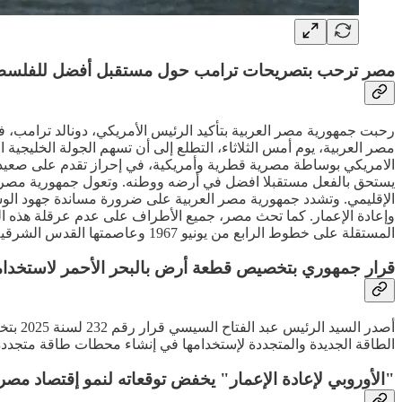
مصر ترحب بتصريحات ترامب حول مستقبل أفضل للفلسطي
رحبت جمهورية مصر العربية بتأكيد الرئيس الأمريكي، دونالد ترامب، 
مصر العربية، يوم أمس الثلاثاء، التطلع إلى أن تسهم الجولة الخليجية ا
الامريكي بوساطة مصرية قطرية وأمريكية، في إحراز تقدم على صعيد و
يستحق بالفعل مستقبلا افضل في أرضه ووطنه. وتعول جمهورية مصر العرب
الإقليمي. وتشدد جمهورية مصر العربية على ضرورة مساندة جهود الوساطة
وإعادة الإعمار. كما تحث مصر، جميع الأطراف على عدم عرقلة هذه ا
المستقلة على خطوط الرابع من يونيو 1967 وعاصمتها القدس الشرقية.
قرار جمهوري بتخصيص قطعة أرض بالبحر الأحمر لاستخدا
الطاقة الجديدة والمتجددة لإستخدامها في إنشاء محطات طاقة متجددة، 
"الأوروبي لإعادة الإعمار" يخفض توقعاته لنمو إقتصاد مصر 