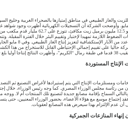
للزيت والغاز الطبيعي في مناطق إمتيازها بالصحراء الغربية وخليج ال
قيق كشف جديد بمنطقة، جنوبUNT-1 ، بالصحراء الغربية، يوم 11 مايو. وأوضحت الشركة أن التسجيلات
كيلومترا، بإستثمارات تبلغ ن
266 برميل زيت يوميا. وتعمل الشركة حاليا على تقييم إجمالي الإحتياطي القابل للاس
الإنتاج المستوردة
مات ومستلزمات الإنتاج التي يتم إستيرادها لأغراض التصنيع ثم التصد
 من رئاسة مجلس الوزراء المصري. كما وجه رئيس الوزراء، خلال إجتماع
لي السماح بإقامة مصانع جديدة لتصنيع تلك المنتجات أم لا. ووجه مدبو
 إجتماع موسع مع هؤلاء الأعضاء، بحضور الوزراء المعنيين، حتى يتسنى
لى أن عدم الإلتزام بهذا سيعرض هذه المصانع لعقوبات.
إنهاء المنازعات الجمركية