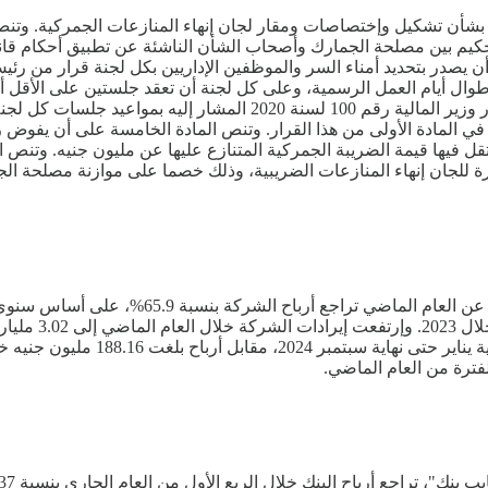
در وزير المالية المصري، أحمد كجوك، قرار رقم (141) لسنة 2025، بشأن تشكيل وإختصاصات ومقار لجان إنه
لتحكيم بين مصلحة الجمارك وأصحاب الشأن الناشئة عن تطبيق أحكام قان
أن يصدر بتحديد أمناء السر والموظفين الإداريين بكل لجنة قرار من رئي
طوال أيام العمل الرسمية، وعلى كل لجنة أن تعقد جلستين على الأقل أس
لجنة إنهاء المنازعات الضريبية والجمركية بوزارة المالية المشكلة بقرار
 في المادة الأولى من هذا القرار. وتنص المادة الخامسة على أن يفو
تقل فيها قيمة الضريبة الجمركية المتنازع عليها عن مليون جنيه. وتنص
رة للجان إنهاء المنازعات الضريبية، وذلك خصما على موازنة مصلحة الج
كشفت القوائم المالية لشركة العز للسيراميك وا
والبورسلين - الجوهرة، سجلت أرباحا