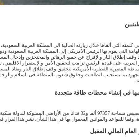
نيين
في كلمته التي ألقاها خلال زيارته الحالية الى المملكة العربية الس
لهامة التي يقوم بها الرئيس الامريكي إلى المملكة العربية السعودية ودو
قف إطلاق النار والإفراج عن جميع الرهائن والمحتجزين وإدخال المسا
ية على قيادة الرئيس ترامب لتحقيق الأمن والإستقرار الاقليمي، تتوي
 المصرية القطرية الأمريكية لتحقيق وقف إطلاق النار ونفاذ المساعدات
لجهود بما يستجيب لتطلعات وحقوق شعوب المنطقة فى السلام والرخاء 
مها في إنشاء محطات طاقة متجددة
أصدر السيد الرئيس عبد الفتاح السيسي قرار رقم 232 لسنة 2025 بتخصيص مساحة 7
وفقا للقواعد والقوانين المعمول بها في هذا الشأن. نشر هذا القرار في
العام المالي المقبل