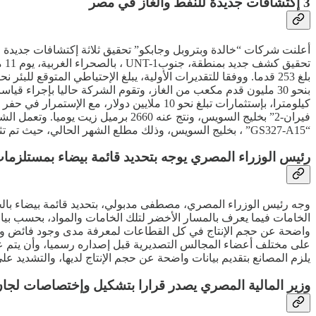
3 إكتشافات جديدة للنفط والغاز في مصر
أعلنت شركات “خالدة وبتروبل وجابكو” تحقيق ثلاثة إكتشافات جديدة 
تح
فيران-2” بخليج السويس، ونتج عنه 0
“GS327-A15” ، بخليج السويس، وذلك مطلع الشهر الحالي، حيث تم تثقيب 38 قدما في طبقة رمال “الكريم”، وأظهرت النتائج إنتاجا أوليا بلغ 720 برميل زيت يوميا، ويجري حاليا تقييم الإحتياطي القابل للإضافة.
رئيس الوزراء المصري يوجه بتحديد قائمة بيضاء بمستلزمات 
وجه رئيس الوزراء المصري، مصطفى مدبولي، بتحديد قائمة بيضاء بالخا
الخامات فيما يعرف بالمسار الأخضر لتلك الخامات والمواد، بحسب بيان
واضحة عن حجم الإنتاج في كل القطاعات لمعرفة مدى وجود فائض وبالتا
على مختلف أعضاء المجالس التصديرية قبل إصداره رسميا، وأن يتم عقد
يلزم المصانع بتقديم بيانات واضحة عن حجم الإنتاج لديها، والتشديد ع
وزير المالية المصري يصدر قرارا بتشكيل وإختصاصات لجان 