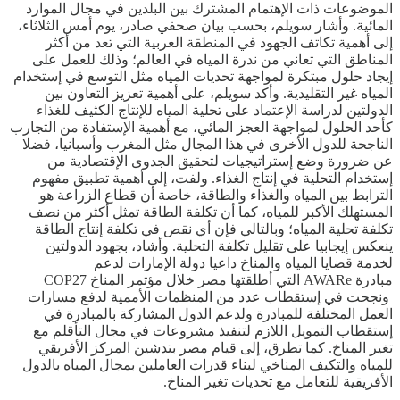
الموضوعات ذات الإهتمام المشترك بين البلدين في مجال الموارد
المائية. وأشار سويلم، بحسب بيان صحفي صادر، يوم أمس الثلاثاء،
إلى أهمية تكاتف الجهود في المنطقة العربية التي تعد من أكثر
المناطق التي تعاني من ندرة المياه في العالم؛ وذلك للعمل على
إيجاد حلول مبتكرة لمواجهة تحديات المياه مثل التوسع في إستخدام
المياه غير التقليدية. وأكد سويلم، على أهمية تعزيز التعاون بين
الدولتين لدراسة الإعتماد على تحلية المياه للإنتاج الكثيف للغذاء
كأحد الحلول لمواجهة العجز المائي، مع أهمية الإستفادة من التجارب
الناجحة للدول الأخرى في هذا المجال مثل المغرب وأسبانيا، فضلا
عن ضرورة وضع إستراتيجيات لتحقيق الجدوى الإقتصادية من
إستخدام التحلية في إنتاج الغذاء. ولفت، إلى أهمية تطبيق مفهوم
الترابط بين المياه والغذاء والطاقة، خاصة أن قطاع الزراعة هو
المستهلك الأكبر للمياه، كما أن تكلفة الطاقة تمثل أكثر من نصف
تكلفة تحلية المياه؛ وبالتالي فإن أي نقص في تكلفة إنتاج الطاقة
ينعكس إيجابيا على تقليل تكلفة التحلية. وأشاد، بجهود الدولتين
لخدمة قضايا المياه والمناخ داعيا دولة الإمارات لدعم
مبادرة AWARe التي أطلقتها مصر خلال مؤتمر المناخ COP27
ونجحت في إستقطاب عدد من المنظمات الأممية لدفع مسارات
العمل المختلفة للمبادرة ولدعم الدول المشاركة بالمبادرة في
إستقطاب التمويل اللازم لتنفيذ مشروعات في مجال التأقلم مع
تغير المناخ. كما تطرق، إلى قيام مصر بتدشين المركز الأفريقي
للمياه والتكيف المناخي لبناء قدرات العاملين بمجال المياه بالدول
الأفريقية للتعامل مع تحديات تغير المناخ.