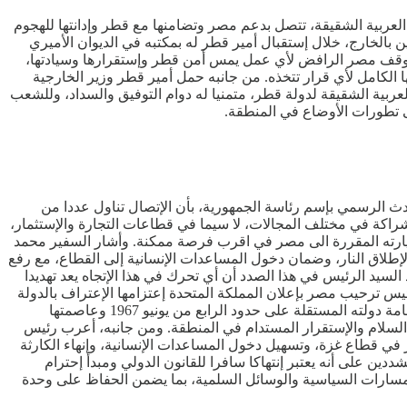
عربية الشقيقة، تتصل بدعم مصر وتضامنها مع قطر وإدانتها للهجوم
ن بالخارج، خلال إستقبال أمير قطر له بمكتبه في الديوان الأميري
ه موقف مصر الرافض لأي عمل يمس أمن قطر وإستقرارها وسيادتها،
 الكامل لأي قرار تتخذه. من جانبه حمل أمير قطر وزير الخارجية
بية الشقيقة لدولة قطر، متمنيا له دوام التوفيق والسداد، وللشعب
لى تطورات الأوضاع في المنطقة.
دث الرسمي بإسم رئاسة الجمهورية، بأن الإتصال تناول عددا من
شراكة في مختلف المجالات، لا سيما في قطاعات التجارة والإستثمار،
زيارته المقررة الى مصر في اقرب فرصة ممكنة. وأشار السفير محمد
لاق النار، وضمان دخول المساعدات الإنسانية إلى القطاع، مع رفع
لسيد الرئيس في هذا الصدد أن أي تحرك في هذا الإتجاه يعد تهديدا
يس ترحيب مصر بإعلان المملكة المتحدة إعتزامها الإعتراف بالدولة
الفلسطينية في سبتمبر 2025، مؤكدا أن هذه الخطوة تمثل تطورا مهما في مسار دعم الحقوق المشروعة للشعب الفلسطيني، وعلى رأسها إقامة دولته المستقلة على حدود الرابع من يونيو 1967 وعاصمتها
ق السلام والإستقرار المستدام في المنطقة. ومن جانبه، أعرب رئيس
ر في قطاع غزة، وتسهيل دخول المساعدات الإنسانية، وإنهاء الكارثة
دين على أنه يعتبر إنتهاكا سافرا للقانون الدولي ومبدأ إحترام
المسارات السياسية والوسائل السلمية، بما يضمن الحفاظ على وحدة