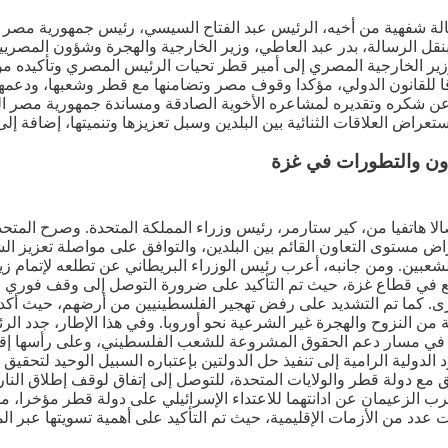
الة شفهية من أخيه، الرئيس عبد الفتاح السيسي، رئيس جمهورية مصر ال
م بنقل الرسالة، بدر عبد العاطي، وزير الخارجية والهجرة وشؤون المصريي
ل وزير الخارجية المصري إلى أمير قطر تحيات الرئيس المصري وتأكيد
رقا للقانون الدولي، مؤكدا وقوف مصر وتضامنها مع قطر وشعبها، ودعمها
ن شكره وتقديره لمشاعره الأخوية الصادقة ومساندة جمهورية مصر العر
تعراض العلاقات الثنائية بين البلدين وسبل تعزيزها وتنميتها، إضافة إ
اون والتطورات في غزة
ا هاتفيا من، كير ستارمر، رئيس وزراء المملكة المتحدة. وصرح المتح
ض مستوى التعاون القائم بين البلدين، والتوافق على مواصلة تعزيز ال
للشعبين. ومن جانبه، أعرب رئيس الوزراء البريطاني عن تطلعه لإتمام 
 في قطاع غزة، حيث تم التأكيد على ضرورة التوصل إلى وقف فوري لإط
سرى. كما تم التشديد على رفض تهجير الفلسطينيين من أرضهم، حيث أكد ا
 النزوح والهجرة غير الشرعية نحو أوروبا. وفي هذا الإطار، جدد الرئ
الدولية الرامية إلى تنفيذ حل الدولتين بإعتباره السبيل الوحيد لتحقي
ق مع دولة قطر والولايات المتحدة، للتوصل إلى إتفاق لوقف إطلاق النا
ب الزعيمان عن ادانتهما للاعتداء الإسرائيلي على دولة قطر مؤخرا، مشد
 عدد من الأزمات الإقليمية، حيث تم التأكيد على أهمية تسويتها عبر 