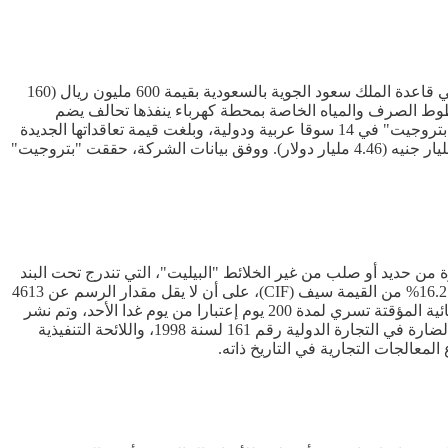
فازت شركة المشروعات البترولية والإستشارات الفنية "بتروجيت"، الذراع الهندسية للهيئة المصرية العامة للبترول، بعقد أعمال بنية تحتية في قاعدة الملك سعود الجوية بالسعودية بقيمة 600 مليون ريال (160
وط الصرف والمياه الخاصة بمحطة كهرباء ينفذها تحالف يضم
شركتي "الفنار" و"عصام قباني" السعوديتين إلى جانب "بتروجيت". ومن المقرر إستكمال المشروع خلال 18 شهرا من توقيع العقود. وتعمل "بتروجيت" في 14 سوقا عربية ودولية، وبلغت قيمة تعاقداتها الجديدة
حتى مارس الماضي نحو 112 مليار جنيه (2.32 مليار دولار)، منها 60% خارج مصر، فيما يصل إجمالي حجم أعمالها الممتد حتى 2028 إلى 215 مليار جنيه (4.46 مليار دولار). ووفق بيانات الشركة، حققت "بتروجيت"
ن حديد أو صلب من غير الخلائط "البيليت"، التي تندرج تحت البند
الجمركي (7207) من التعريفة الجمركية المنسقة. وبحسب القرار رقم (98) لسنة 2025، تخضع الواردات من البيليت لرسم تدابير وقائية بنسبة 16.2% من القيمة سيف (CIF)، على أن لا يقل مقدار الرسم عن 4613
جنيها للطن. وأكد، القرار أن الرسوم سيتم تحصيلها عبر الحساب رقم ح/9/450/88042/8 بالبنك المركزي المصري. وأوضح، أن هذه التدابير الوقائية المؤقتة تسري لمدة 200 يوم إعتبارا من يوم غدا الأحد، وتم نشر
القرار في الوقائع المصرية ليصبح نافذا رسميا. ويأتي القرار بعد الإطلاع على قانون حماية الاقتصاد القومي من الآثار الناجمة عن الممارسات الضارة في التجارة الدولية رقم 161 لسنة 1998، واللائحة التنفيذية