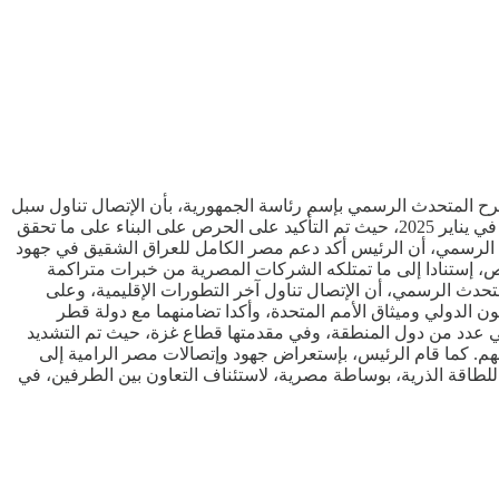
رح المتحدث الرسمي بإسم رئاسة الجمهورية، بأن الإتصال تناول سبل
تعزيز العلاقات الثنائية بين مصر والعراق، في ضوء النجاح الذي حققته الدورة الثالثة للجنة العليا المشتركة بين البلدين، التي إنعقدت في بغداد في يناير 2025، حيث تم التأكيد على الحرص على البناء على ما تحقق
حدث الرسمي، أن الرئيس أكد دعم مصر الكامل للعراق الشقيق في جهود
اص، إستنادا إلى ما تمتلكه الشركات المصرية من خبرات متراكمة
تحدث الرسمي، أن الإتصال تناول آخر التطورات الإقليمية، وعلى
نون الدولي وميثاق الأمم المتحدة، وأكدا تضامنهما مع دولة قطر
ي عدد من دول المنطقة، وفي مقدمتها قطاع غزة، حيث تم التشديد
م. كما قام الرئيس، بإستعراض جهود وإتصالات مصر الرامية إلى
 للطاقة الذرية، بوساطة مصرية، لاستئناف التعاون بين الطرفين، في