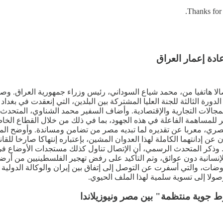
Thanks for 
دة إعمار العراق
لا هاتفيا من، محمد شياع السوداني، رئيس وزراء جمهورية العراق. وص
ي المجالات التجارية والإقتصادية. وأضاف السفير محمد الشناوي، المت
صر للمساهمة الفاعلة في هذه الجهود، بما في ذلك من خلال القطاع الخ
لمصري، معربا عن تقديره لما تبديه مصر من تضامن ومساندة. وأوضح الم
ن إدانتهما الكاملة لهذا العدوان المشين، بإعتباره إنتهاكا صارخا للقا
 وذكر المتحدث الرسمي، أن الإتصال تناول كذلك مستجدات الأوضاع ف
نسانية دون عوائق، وتم التأكيد على رفض تهجير الفلسطينيين من أرضه
اوضات، والتي أسفرت عن التوصل إلى إتفاق بين إيران والوكالة الدولية
وصولا إلى تسوية سلمية لهذا الملف الحيوي.
 جوية منتظمة" بين مصر ونيوزيلاندا