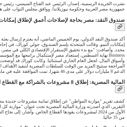
جمهورية مصر العربية وحكومة نيوزيلاندا. ووافق مجلس النواب على هذا القرار بجلس
صندوق النقد: مصر بحاجة لإصلاحات أعمق لإطلاق إمكانات 
أكد صندوق النقد الدولي، يوم الخميس الماضي، أنه يعتزم إرسال بعثة 
إمكانات النمو. وقالت المتحدثة بإسم الصندوق، جولي كوزاك، في إحاط
محدد. وأضافت: "مع بدء تحقيق الإستقرار الإقتصادي الكلي في مصر، حا
Business نهاية أغسطس، إستعداد مصر لإستكمال برامجها مع المؤ
وأسواق المال، لجعل العام الجاري استثنائيا. وكانت كوزاك قد أوضحت 
الدعم 8 مليارات دولار على مدى 46 شهرا، تمت الموافقة عليه في مارس 2024 بعد أزمة نقص العملة الأجنبية وذروة تضخم وصلت إلى 38% في سبتمبر 2023.
المالية المصرية: إطلاق 8 مشروعات بالشراكة مع القطاع الخاص بـ40 مليار جنيه
من 35 حاليا.