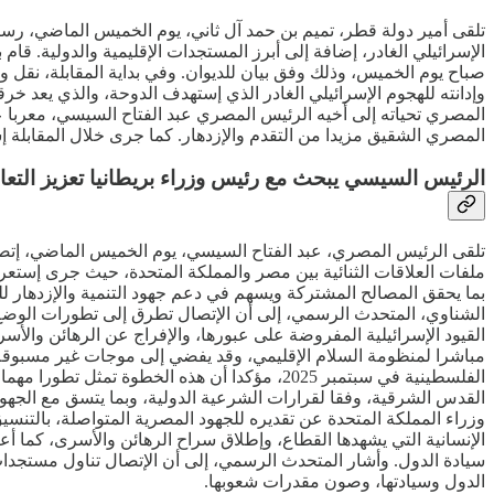
تلقى أمير دولة قطر، تميم بن حمد آل ثاني، يوم الخميس الماضي، رس
الإسرائيلي الغادر، إضافة إلى أبرز المستجدات الإقليمية والدولية. قا
صباح يوم الخميس، وذلك وفق بيان للديوان. وفي بداية المقابلة، نق
وإدانته للهجوم الإسرائيلي الغادر الذي إستهدف الدوحة، والذي يعد خ
المصري تحياته إلى أخيه الرئيس المصري عبد الفتاح السيسي، معربا ع
المصري الشقيق مزيدا من التقدم والإزدهار. كما جرى خلال المقابلة إس
الرئيس السيسي يبحث مع رئيس وزراء بريطانيا تعزيز التع
تلقى الرئيس المصري، عبد الفتاح السيسي، يوم الخميس الماضي، إتصال
ملفات العلاقات الثنائية بين مصر والمملكة المتحدة، حيث جرى إستعرا
بما يحقق المصالح المشتركة ويسهم في دعم جهود التنمية والإزدهار 
الشناوي، المتحدث الرسمي، إلى أن الإتصال تطرق إلى تطورات الوضع
القيود الإسرائيلية المفروضة على عبورها، والإفراج عن الرهائن والأ
مباشرا لمنظومة السلام الإقليمي، وقد يفضي إلى موجات غير مسبوقة من
القدس الشرقية، وفقا لقرارات الشرعية الدولية، وبما يتسق مع الجهود 
وزراء المملكة المتحدة عن تقديره للجهود المصرية المتواصلة، بالتنسي
الإنسانية التي يشهدها القطاع، وإطلاق سراح الرهائن والأسرى، كما أعر
سيادة الدول. وأشار المتحدث الرسمي، إلى أن الإتصال تناول مستجدات
الدول وسيادتها، وصون مقدرات شعوبها.