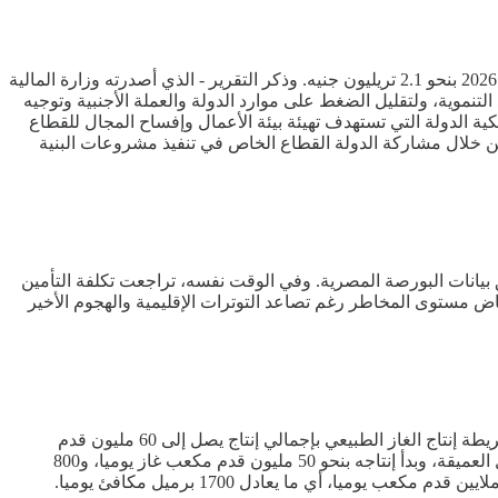
أظهر تقرير "موازنة المواطن" في مصر، أن هناك مبادرة لدعم وتحفيز القطاع الخاص بوضع سقف للاستثمارات العامة للدولة بموازنة 2025 / 2026 بنحو 2.1 تريليون جنيه. وذكر التقرير - الذي أصدرته وزارة المالية
تنموية، ولتقليل الضغط على موارد الدولة والعملة الأجنبية وتوجيه
كية الدولة التي تستهدف تهيئة بيئة الأعمال وإفساح المجال للقطاع
عدد من الشركات المملوكة لها، وكذلك من خلال مشاركة الدولة القطاع الخاص في تنفيذ مشروعات البنية
ي أذون وسندات الخزانة المحلية عبر السوق الثانوي صافي شراء بقيمة 710 ملايين دولار، وفق بيانات البورصة المصرية. وفي الوقت نفسه، تراجعت تكلفة التأمين
تمبر الجاري، بما يعكس نظرة المستثمرين لإنخفاض مستوى المخاطر رغم تصاعد التوترات الإقليمية والهجوم الأخير
أعلنت وزارة البترول والثروة المعدنية نجاح شركة البرلس للغاز في إضافة بئرين جديدين بالبحر المتوسط بمنطقة غرب الدلتا العميقة على خريطة إنتاج الغاز الطبيعي بإجمالي إنتاج يصل إلى 60 مليون قدم
مكعب يوميا. وتعد البئر "سفاير ساوث سينترال دي بي " هي البئر الثالثة ضمن آبار المرحلة الحادية عشرة لإنتاج الغاز لمشروع غرب دلتا النيل العميقة، وبدأ إنتاجه بنحو 50 مليون قدم مكعب غاز يوميا، و800