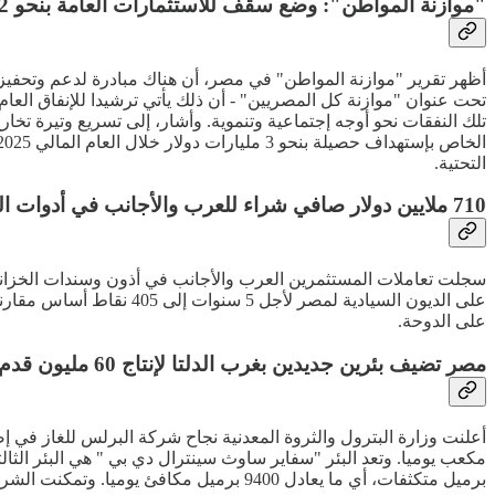
"موازنة المواطن": وضع سقف للاستثمارات العامة بنحو 1.2 تريليون جنيه بـ2025 /2026
تحت عنوان "موازنة كل المصريين" - أن ذلك يأتي ترشيدا للإنفاق العا
تلك النفقات نحو أوجه إجتماعية وتنموية. وأشار، إلى تسريع وتيرة تخار
التحتية.
710 ملايين دولار صافي شراء للعرب والأجانب في أدوات الدين المصرية
على الدوحة.
مصر تضيف بئرين جديدين بغرب الدلتا لإنتاج 60 مليون قدم مكعب غاز يوميا
برميل متكثفات، أي ما يعادل 9400 برميل مكافئ يوميا. وتمكنت الشركة من إعادة بئر سكارب دي 4 للإنتاج بعد توقف طويل، ليضيف نحو 10 ملايين قدم مكعب يوميا، أي ما يعادل 1700 برميل مكافئ يوميا.