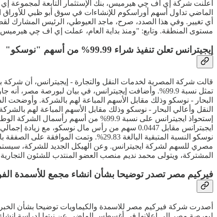
أعلنت شركة إي اف چي هيرميس، بنك الإستثمار التابعة لمجموعة إي اف
أي تغيير. وفي هذا الصدد، صرح، ماجد العيوطي، الرئيس المشارك ل
مستوى المنطقة. وتابع: "ومنذ بداية العام، عملت إي اف چي هيرميس على 6 صفقات دمج وإستحواذ، و7 صفقات في أسواق الدين، و10 صفقات في أسواق رأس المال ف
إيجيترانس تعلن تنفيذ شراء 99.99% من أسهم "نوسكو"
تمثل نسبة 99.9%. وأضافت إيجيترانس، في بيان لبورصة مص
البحار - نوسكو وذلك مقابل الأسهم المباعة لهم بالشركة. وأوضحت ا
إستحواذ ايجيترانس على نسبة 99.9% من أس
مصري للسهم لشركة ايجيترانس. وعن الهيكل الجديد للشركة، سيستمر
المشتركة، ويتولى محمد نديم منصب العضو المنتدب للشئون التجارية 
فيركيم مصر تصدر توضيحا بشأن انشاء مجمع للأسمدة الفوسفاتية بـ500 م
لبورصة مصر إلى إعلانها في أغسطس الماضي عن نيتها لدراسة إنشاء مج