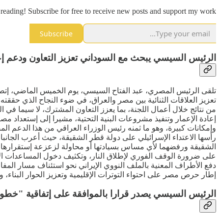
reading! Subscribe for free to receive new posts and support my work.
Subscribe
الرئيس السيسي يبحث مع السوداني تعزيز التعاون ودعم إعا
تلقى الرئيس المصري، عبد الفتاح السيسي، يوم الخميس الماضي، إتصا
من نتائج خلال أعمال اللجنة، بما يعزز التعاون المشترك، لا سيما ف
إعادة الإعمار وتنفيذ مشروعات البنية التحتية، مشيرا إلى إستعداد م
وإمكانات كبيرة، وهو ما ثمنه رئيس الوزراء العراقي من هذا الدعم ا
رأسها الاعتداء الإسرائيلي على دولة قطر الشقيقة، حيث أعرب الجانبان ع
الشقيقة ورفضهما لأي مساس بسيادتها أو محاولة لزعزعة إستقرارها.
على ضرورة الوقف الفوري لإطلاق النار، وتكثيف دخول المساعدات الإ
دفع الأطراف المعنية بالملف النووي الإيراني نحو استئناف مسار المف
إطار حرص مصر على احتواء التوترات الإقليمية وتعزيز الحوار البناء، 
الرئيس السيسي يصدر قرارا بالموافقة على إتفاقية "خطوط