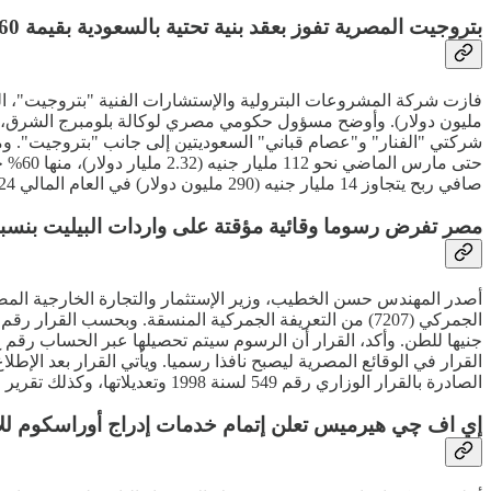
بتروجيت المصرية تفوز بعقد بنية تحتية بالسعودية بقيمة 160 مليون دولار
مليون دولار). وأوضح مسؤول حكومي مصري لوكالة بلومبرج الشرق، أ
صافي ربح يتجاوز 14 مليار جنيه (290 مليون دولار) في العام المالي 2024 - 2025، وسجلت أكثر من 193 مليون ساعة عمل آمنة.
مصر تفرض رسوما وقائية مؤقتة على واردات البيليت بنسبة 16.2
أصدر المهندس حسن الخطيب، وزير الإستثمار والتجارة الخارجية المصر
الصادرة بالقرار الوزاري رقم 549 لسنة 1998 وتعديلاتها، وكذلك تقرير اللجنة الإستشارية المنعقدة بتاريخ 10 سبتمبر 2025 ومذكرة رئيس قطاع المعالجات التجارية في التاريخ ذاته.
إي اف چي هيرميس تعلن إتمام خدمات إدراج أوراسكوم ل