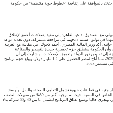
نشرت الجريدة الرسمية، إصدار، الرئيس عبد الفتاح السيسي، رئيس جمهورية مصر العربية، قرار رئيس جمهورية مصر العربية رقم 136 لسنة 2025 بالموافقة على إتفاقية "خطوط جوية منتظمة" بين حكومة
ويلي مع الصندوق، داعيا القاهرة إلى تنفيذ إصلاحات أعمق لإطلاق
عنهما في يوليو - سيتم دمجهما في مراجعة مشتركة، دون تحديد موعد
انبه، أكد وزير المالية المصري، أحمد كجوك، في مقابلة مع العربية
ايد، وأن الحكومة ستطلق حزم تحفيزية جديدة للتصدير والصناعة
جة إلى تقليص دور الدولة وتعميق الإصلاحات. وأشارت إلى أن
المراجعة ستتيح المزيد من الوقت للسلطات المصرية لتنفيذ الأهداف الرئيسية للبرنامج. وأقر الصندوق المراجعة الرابعة للبرنامج في مارس 2025، مما أتاح لمصر الحصول على 1.2 مليار دولار. ويبلغ حجم برنامج
"موازنة المواطن" عن إطلاق ثمانية مشروعات جديدة بنظام الشراكة مع القطاع الخاص (PPP) خلال الفترة المقبلة بقيمة 40 مليار جنيه في قطاعات حيوية تشمل التعليم، الصحة، والنقل. وأوضح
التقرير، الذي أصدرته وزارة المالية المصرية تحت عنوان "موازنة كل المصريين"، أن ذلك يأتي ضمن إستراتيجية أوسع لزيادة مساهمة القطاع الخاص في التنمية، حيث تم توجيه أكثر من 60% من تمويلات النصف
الأول من 2024 لمشروعات يقودها القطاع الخاص. وأشار، إلى نجاح الدولة حتى الآن في تنفيذ 21 صفقة بقيمة إجمالية تبلغ نحو 6 مليارات دولار، ويجري حاليا توسيع نطاق البرنامج ليشمل ما بين 40 و60 شركة بدلا