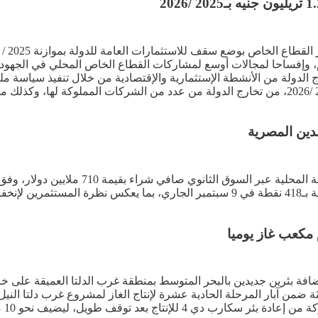
م، وإفساحا لمجالات أوسع لمشاركات القطاع الخاص المحلي في الجهود ال
ج الدولة من الأنشطة الإستثمارية والإقتصادية من خلال تنفيذ سياسة مل
الخاص بإستهداف حصيلة بنحو 3 مليارات دولار خلال العام المالي 2025 /2026، من تخارج الدولة من 
سجلت تعاملات المستثمرين العرب والأجانب ف
على الديون السيادية لمصر لأجل 5 سنوات إلى 405 نقاط أساس مقارنة بـ418 نقطة في 9 سب