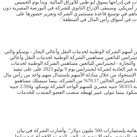
في إدراجها بسوق أبو ظبي للأوراق المالية. وبدأ يوم الخميس
 للإنشاءات في سوق أبو ظبي للأوراق المالية تحت رمز التداول، "ORAS"، بقيمة سوقية بلغت 905 مليون دولار أمريكي. وسيبقى الإدراج الثانوي للشركة في البورصة المصرية دون
يساهم في توسيع قاعدة مستثمري الشركة وتعزيز حضورها على
تجارة - إيجيترانس، أن شركة بلتون لتداول الأوراق المالية، نفذت عملية شراء عدد 2.99 مليون سهم من أسهم الشركة الوطنية لخدمات النقل وأعالي البحار - نوسكو والتي
- ايجيترانس للبائعين مساهمي الشركة الوطنية لخدمات النقل وأعالي
والتجارة - ايجيترانس للبائعين مساهمي الشركة الوطنية لخدمات
النقل وأعالي البحار - نوسكو وذلك مقابل الأسهم المباعة لهم بالشركة وإجراءات قيد أسهم الزيادة فور الانتهاء منها. ووافقت الجمعية العمومية غير العادية لشركة ايجيترانس يوم 9 يوليو 2023 على على تنفيذ
الأسهم. ويتم الإستحواذ من خلال مبادلة الأسهم بإستبدال سهم واحد من رأس مال
ايجبترانس مقابل 0.0447 سهم من رأس مال نوسكو، مع زيادة إجمالي رأس مال ايجيترانس إلى حوالي 224.9 مليون جنيه، وسيمتلك مساهمي ايجيترانس الحالين 70.17% من الشركة، بينما سيمتلك مساهمو
نوسكو النسبة المتبقية البالغة 29.83%. وتمت الموافقة على الصفقة بالقيمة العادلة للسهم وفقا لتقييم شركة آرتشر للاستشارات المالية بقيمة 58.033 جنيه مصري للسهم الواحد الشركة توسكو، و2.594 جنيه
)، بينما تتولى عبير لهيطه منصب العضو المنتدب للخدمات
أصدرت شركة فيركيم مصر للاسمدة والكيماويات توضيحا بشأن الخبر المتداول تحت عنوان"فيركيم مصر تدرس انشاء مجمع للأسمدة الفوسفاتية بإستثمارات 500 مليون دولار". وأشارت الشركة في بيان
منشور ماهو إلا تنويه عن الخبر الذي تم الإفصاح عنه سابقا.