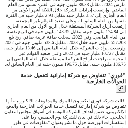
مارس 2024، مقابل 88.38 مليون جنيه في الفترة نفسها من العام
الماضي. وإرتفعت إيرادات الشركة خلال الثلاثة أشهر الأولى من
العام الجاري إلى 3.57 مليار جنيه مقابل 2.93 مليار جنيه في الفترة
نفسها من العام السابق له. وعلى صعيد القوائم غير المجمعة،
إرتفعت أرباح الشركة المستقلة خلال الربع الأول من العام الجاري
إلى 174.84 مليون جنيه، مقابل 143.35 مليون جنيه في الربع نفسه
من العام الماضي. وفي 2023، سجلت طاقة عربية صافي ربح بلغ
557.208 مليون جنيه خلال 2023، مقابل 538.6 مليون جنيه في 2022.
وإرتفعت إيرادات الشركة خلال العام الماضي إلى 13.46 مليار جنيه،
مقابل 10.727 مليار جنيه في 2022. وعلى صعيد القوائم غير
المجمعة، تراجعت أرباح الشركة المستقلة خلال العام الماضي إلى
186.75 مليون جنيه، مقابل 196.75 مليون جنيه في العام السابق له.
"فوري" تتفاوض مع شركة إماراتية لتفعيل خدمة
الحوالات الخارجية
قالت شركة فوري لتكنولوجيا البنوك والمدفوعات الالكترونية، أنها
تتفاوض مع شركة إماراتية لتفعيل خدمة الحوالات الخارجية والدفع
الإلكتروني، ضمن أهداف الشركة التوسع في أسواق مجلس التعاون
الخليجي. جاء ذلك في بيان للشركة يوم الخميس، ردا على
إستفسارات البورصة حول ما نشر بعنوان "مفاوضات في طور
متوسط بين فوري و6 شركات سعودية للتوسع". وفي يوليو من العام