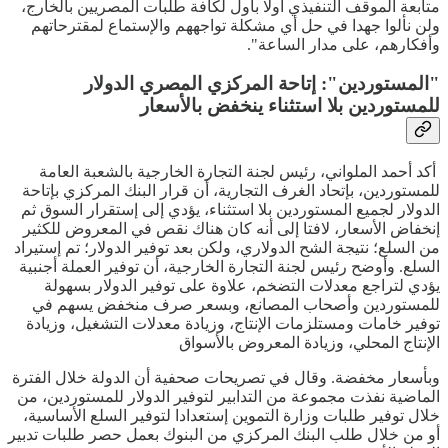
متابعة الموقف التنفيذي أولا بأول لكافة طلبات المصريين بالخارج،
ولن نألوا جهدا في حل أي مشكلة تواجههم والإستماع لمقترحاتهم
وأفكارهم، على مدار الساعة".
"المستوردين": إتاحة المركزي المصري الدولار
للمستوردين بلا استثناء ينخفض بالأسعار
أكد أحمد الملواني، رئيس لجنة التجارة الخارجية بالشعبة العامة
للمستوردين، بإتحاد الغرف التجارية، أن قرار البنك المركزي بإتاحة
الدولار لجميع المستوردين بلا استثناء، يؤدي إلى إستقرار السوق ثم
إنخفاض الأسعار، لافتا إلى أنه كان هناك نقص في المعروض للكثير
من السلع؛ نتيجة الشح الدولاري، ولكن بعد توفير الدولار؛ تم إستيراد
السلع. وأوضح رئيس لجنة التجارة الخارجية، أن توفير العملة أجنبية
يؤدي لتراجع معدلات التضخم، علاوة على توفير الدولار بسهولة
للمستوردين وأصحاب المصانع، وبسعر صرف منخفض يسهم في
توفير خامات ومستلزمات الإنتاج، وزيادة معدلات التشغيل، وزيادة
الإنتاج المحلي، وزيادة المعروض بالأسواق
وبأسعار مخفضة. وقال في تصريحات صحفية أن الدولة خلال الفترة
الماضية نفذت مجموعة من التدابير لتوفير الدولار للمستوردين، من
خلال توفير طلبات وزارة التموين إستعدادا لتوفير السلع الأساسية،
أو من خلال طلب البنك المركزي من البنوك بعمل حصر طلبات تدبير