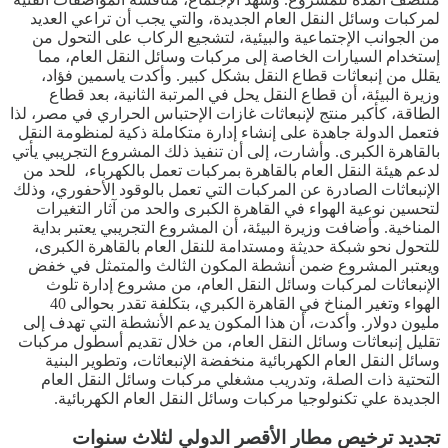
لمركبات وسائل النقل العام الجديدة، والتي يجب أن تراعي العديد
من الجوانب الإجتماعية والبيئية، لتشجيع الركاب على التحول من
إستخدام السيارات الخاصة إلى مركبات وسائل النقل العام، مما
يقلل من إنبعاثات قطاع النقل بشكل كبير. وأكدت ياسمين فؤاد،
وزيرة البيئة، أن قطاع النقل يحل في المرتبة الثانية، بعد قطاع
الطاقة، كأكبر منتج لإنبعاثات غازات الإحتباس الحراري في مصر، لذا
فتعمل الدولة جاهدة على إنشاء إدارة متكاملة ذكية لمنظومة النقل
بالقاهرة الكبرى. وأشارت، إلى أن تنفيذ ذلك المشروع التجريبي يأتي
لدعم هيئة النقل العام بالقاهرة بمركبات تعمل بالكهرباء، للحد من
الإنبعاثات الصادرة عن المركبات التي تعمل بالوقود الأحفوري، وذلك
لتحسين نوعية الهواء في القاهرة الكبرى والحد من آثار التغيرات
المناخية. وأضافت وزيرة البيئة، أن المشروع التجريبي يعتبر بداية
للتحول نحو شبكة حديثة ومستدامة للنقل العام بالقاهرة الكبرى،
ويعتبر المشروع ضمن أنشطة المكون الثالث والمتمثل في خفض
الإنبعاثات لمركبات وسائل النقل العام، من مشروع إدارة تلوث
الهواء وتغير المناخ في القاهرة الكبري، بتكلفة تقدر بحوالى 40
مليون دولار. وأكدت، أن هذا المكون يدعم الأنشطة التي تهدف إلى
تقليل إنبعاثات وسائل النقل العام، من خلال تقديم أسطول مركبات
وسائل النقل العام الكهربائية منخفضة الإنبعاثات، وتطوير البنية
التحتية ذات الصلة، وتدريب مشغلي مركبات وسائل النقل العام
الجديدة علي تكنولوجيا مركبات وسائل النقل العام الكهربائية.
تجديد ترخيص مطار الأقصر الدولي لثلاث سنوات