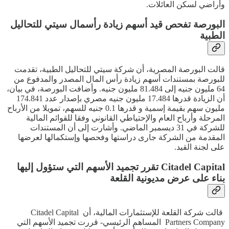
وأراضي لسكن العائلات.
البورصة تفحص قيد أسهم زيادة رأسمال سيتي للتحاليل
الطبية
قالت البورصة المصرية، أن شركة سيتي للتحاليل الطبية، تقدمت
للبورصة بمستندات أسهم زيادة رأس المال المصدر والمدفوع من
64 مليون جنيه إلى 81.484 مليون جنيه. وأضافت البورصة، في بيان،
أن الزيادة قدرها 17.484 مليون جنيه مصري بإصدار عدد 174.841
مليون سهم بقيمة إسمية و قدرها 0.1 جنيه للسهم، تمويلا من الأرباح
المرحلة وأرباح العام والإحتياطي القانوني وفقا للقوائم المالية
للشركة في 31 ديسمبر الماضي. وأشارت إلى أن المستندات
المقدمة من الشركة جارى دراستها وفحصها وإستكمالها لعرضها
على لجنة القيد.
Citadel Capital تقرر تجميد الأسهم التي ستؤول إليها
بناء على عرض مديونية القلعة
قالت شركة القلعة للإستثمارات المالية، أن Citadel Capital
Partners Company المساهم الرئيسي- قررت تجميد الأسهم التي