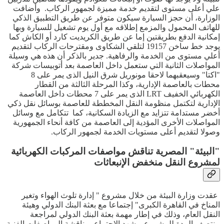
علي أعلى مستوى لتقديم خدمة مميزة لجمهور الركاب. وأضافت
الوزارة، أن حجز السيارة سيكون متوفر عن طريق التطبيق الذكي
للهاتف المحمول والمزمع إطلاقه مع أول يوم تشغيل للسيارة وبها
إمكانية الدفع بطريقتين إما عن طريق الكريديت كارد أو الكاش كما
يوجد خط ساخن 19157 لتلقي الشكاوى ومقترحات الركاب لتقديم
أعلي مستوى من الخدمة والرفاهية. جدير بالذكر أن هذه هي وسيلة
المواصلات الثانية التي ستعمل داخل العاصمة بعد أتوبيسات شركة
"اكتا" وسيعقبهما لاحقا مونوريل شرق النيل الذى يمر على 8
محطات بالعاصمة الإدارية، وكذا المرحلة الثالثة من القطار
الكهربائي الخفيف LRT الذى يمر على 7 محطات داخل العاصمة
الإدارية لتكتمل منظومة النقل المخططة للعاصمة بوسائل نقل ذكي
أخضر مستدامة تتزايد مع الزيادة السكانية، كما تتكامل مع وسائل
المواصلات الأخرى المؤدية إلى العاصمة من كافة أنحاء الجمهورية
وصولا لتقديم أعلى مستويات الخدمة لجمهور الركاب.
"البيئة" المصرية تناقش مواصفات المركبات الكهربائية
لمشروع النقل منخفض الإنبعاثات
عقدت وزارة البيئة من خلال مشروع " إدارة تلوث الهواء وتغير
المناخ في القاهرة الكبرى" إجتماعا مع بعثة البنك الدولي وهيئة
النقل العام، وذلك في إطار مهمة بعثة البنك الدولي لمراجعة
منتصف المدة للمشروع. وشهد الإجتماع، مناقشة المواصفات الفنية