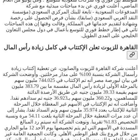
الماضي، أعلنت فوري عن بدء مباحثات مبدئية مع شركة
المدفوعات السعودية - تابعة للبنك المركزي السعودي (مؤسسة
النقد العربي السعودي (سابقا)، بشأن فرص الحصول على رخصة
وشهادة لتقديم خدماتها في المملكة. وقالت وقتها إن هذه المباحثات
تأتي في إطار خطط فوري للتوسع بأعمال في دول مجلس التعاون
الخليجي على المدى الطويل.
القاهرة للزيوت تعلن الإكتتاب في كامل زيادة رأس المال
أعلنت شركة القاهرة للزيوت والصابون، عن تغطية إكتتاب زيادة
رأسمال الشركة بنسبة 100% على مدار مرحلتين. وأوضحت الشركة
في بيان لبورصة مصر أنه تم الإكتتاب في 744.025 مليون سهم
بالمرحلة الأولى لزيادة رأس المال مقسمة ما بين 383.79 مليون
سهم بقيمة 39.33 مليون جنيه عن طريق الأرصدة الدائنة
للمساهمين، و360.22 مليون سهم بـ36.923 جنيه تم سدادهم نقدا.
وأضافت أنه تم الإكتتاب في الأسهم غير المغطاة خلال المرحلة
الثانية للإكتتاب بعدد 35.974 مليون سهم وتم السداد نقدا. يشار إلى
أن عدد مرات التغطية خلال المرحلة الثانية بلغت 54.11 مرة ونسبة
التخصيص 1.83% تقريبا. ونوهت الشركة أنه سيتم رد المبالغ
المسددة في الأسهم التي لم يتم تخصيصها يوم الأحد 12 مايو الجاري
من خلال فروع بنك قطر الوطني الأهلي. وكانت الجمعية العامة غير
العادية للقاهرة للزيوت والصابون، قد قررت زيادة رأسمال الشركة