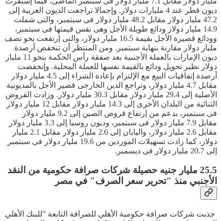
مليار دولار مقابل 7.1 مليار دولار فى سبتمبر الماضى، فيما إستقرت
ديون قطر عند 4 مليارات دولار. وإجمالا تراجعت الديون العربية إلى
47.2 مليار دولار مقابل 48.2 مليار دولار فى سبتمبر، والتى شملت
14.9 مليار دولار ودائع طويلة الأجل وهى نفس قيمتها فى سبتمبر،
وودائع قصيرة الأجل بقيمة 16.5 مليار دولار، والتى إرتفعت نحو نصف
مليار دولار مقارنة بنهاية سبتمبر. ومن المنتظر أن تنخفض أرصدة
ديون الإمارات بالعملة الأجنبية بعد صفقة رأس الحكمة بنحو 11 مليار
دولار نظير تحويل ودائع بالقيمة نفسها للعملة المحلية. وإنخفضت
أرصدة إتفاقيات البيع مع الإلتزام بإعادة الشراء إلى 4.5 مليار دولار
مقابل 4.7 مليار دولار، وتراجع الدين الخارجى قصير الأجل بالمديونية
الأصلية إلى 29.4 مليار دولار مقابل 30.3 مليار دولار. وزادت القروض
الثنائية من البلدان الأخرى إلى 14.3 مليار دولار مقابل 12 مليار دولار
فى سبتمبر، بدعم من إرتفاع قروض الصين إلى 9.2 مليار دولار
مقابل 7.9 مليار دولار فى سبتمبر، وديون روسيا إلى 3.3 مليار دولار
مقابل 2.6 مليار دولار، واليابان إلى 2.6 مليار دولار مقابل 2.1 مليار
دولار، كما زادت تسهيلات الموردين من 19.6 مليار دولار فى سبتمبر
إلى 20.7 مليار دولار فى ديسمبر.
25.5 مليار جنيه حصيلة شركات صرافة حكومية من النقد
الأجنبي منذ "تحرير سعر الصرف" في مصر
جذبت شركات صرافة حكومية الأهلي للصرافة التابعة "للبنك الأهلي