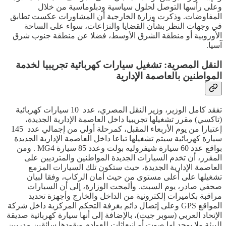
وعلى رأسها التوصل لحلول سياسية ودبلوماسية من خلال
المفاوضات. وذكرت وزارة الخارجية أن المشاورات عكست تطابق
في وجهات النظر بشأن القضايا والنزاعات، سواء على الساحة
الأوروبية أو منطقة الشرق الأوسط، فضلا عن منطقة جنوب شرق
آسيا.
النقل المصرية: تشغيل سيارات كهربائية تجريبيا لخدمة
المواطنين بالعاصمة الإدارية
تفقد كامل الوزير، وزير النقل المصري، عدد 10 سيارات كهربائية
(تاكسي) مقرر تشغيلها تجريبيا داخل العاصمة الإدارية الجديدة،
إعتبارا من يوم الأربعاء المقبل، كمرحلة أولي من إجمالي عدد 145
سيارة كهربائية سيتم تشغيلها تباعا داخل العاصمة الإدارية الجديدة
بواقع عدد 60 سيارة شيفروليه بولت وعدد 85 سيارة MG4 . ومن
المقرر، أن تخدم السيارات الجديدة المواطنين والمترديين على
العاصمة الإدارية الجديدة، حيث ستكون تلك السيارات المزمع
تشغيلها على أعلى مستوى من حيث أمان الركاب، وفقا لبيان
صحفي صادر، يوم السبت. وألمحت الوزارة، إلى أن السيارات
مراقبة بكاميرات إلكترونية من الداخل والخارج وأجهزة تحديد
المواقع GPS وعلى إتصال دائم بغرفة التحكم المركزية داخل شركة
الإتحاد العربي (سوبر جيت)، بالإضافة إلى أنها سيارة كهربائية صديقة
للبيئة ولا يوجد لها صوت أو إنبعاثات للعوادم ويقودها سائقين مدربين