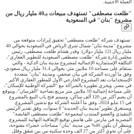
العملة الأجنبية.
"طلعت مصطفى" تستهدف مبيعات بـ40 مليار ريال من
مشروع "بنان" في السعودية
تستهدف شركة "طلعت مصطفى" تحقيق إيرادات متوقعة من
مشروع "مدينة بَنان" شمال شرق الرياض في السعودية بحوالي 40
مليار ريال (12 مليار دولار). وقدر هشام طلعت مصطفى، رئيس
مجلس إدارة شركة "طلعت مصطفى السعودية للتطوير العقاري"،
التكلفة الإستثمارية الإجمالية لمشروع مدينة بنان الذكية - والتي
ستقام على مساحة 10 ملايين متر- بحوالي 31.4 مليار ريال سعودي،
وفق ما أوردته الشركة في بيان صحفي. ومدينة "بنان" متعددة
الإستخدامات تعد المشروع الخارجي الأول للمطور العقاري الأكبر
في مصر، ويجري تطويره بالشراكة مع "الشركة الوطنية للإسكان"،
على مساحة إجمالية 10 ملايين متر مربع بضاحية "الفرسان"، ويتوقع
أن يضم أكثر من 120 ألف ساكن، وسيتم فتح باب البيع بالمشروع
في 15 مايو 2024، وفق ما أعلنته الشركة مع تدشين المشروع.
ويستغرق تطوير"مدينة بنان الجديدة" 8 سنوات، وفق تقدير الرئيس
التنفيذي والعضو المنتدب لمجموعة "طلعت مصطفى القابضة"
المصرية في مارس على هامش توقيع الإتفاقية النهائية للمشروع.
وينتظر أن يكون 40% من مدينة "بنان" مساحات خضراء مفتوحة،
على أن تحوي أكثر من 27 الف وحدة سكنية من بين شقق وفلل