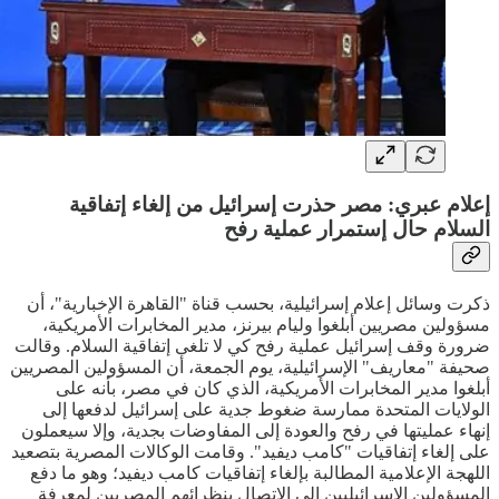
إعلام عبري: مصر حذرت إسرائيل من إلغاء إتفاقية
السلام حال إستمرار عملية رفح
ذكرت وسائل إعلام إسرائيلية، بحسب قناة "القاهرة الإخبارية"، أن
مسؤولين مصريين أبلغوا وليام بيرنز، مدير المخابرات الأمريكية،
ضرورة وقف إسرائيل عملية رفح كي لا تلغى إتفاقية السلام. وقالت
صحيفة "معاريف" الإسرائيلية، يوم الجمعة، أن المسؤولين المصريين
أبلغوا مدير المخابرات الأمريكية، الذي كان في مصر، بأنه على
الولايات المتحدة ممارسة ضغوط جدية على إسرائيل لدفعها إلى
إنهاء عمليتها في رفح والعودة إلى المفاوضات بجدية، وإلا سيعملون
على إلغاء إتفاقيات "كامب ديفيد". وقامت الوكالات المصرية بتصعيد
اللهجة الإعلامية المطالبة بإلغاء إتفاقيات كامب ديفيد؛ وهو ما دفع
المسؤولين الإسرائيليين إلى الإتصال بنظرائهم المصريين لمعرفة