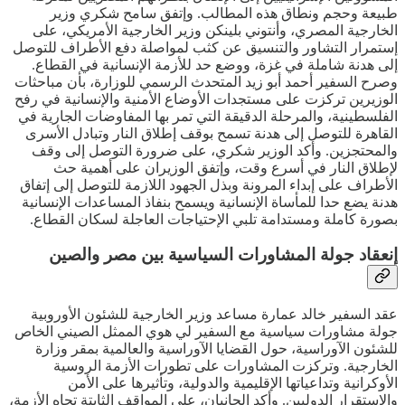
طبيعة وحجم ونطاق هذه المطالب. وإتفق سامح شكري وزير
الخارجية المصري، وأنتوني بلينكن وزير الخارجية الأمريكي، على
إستمرار التشاور والتنسيق عن كثب لمواصلة دفع الأطراف للتوصل
إلى هدنة شاملة في غزة، ووضع حد للأزمة الإنسانية في القطاع.
وصرح السفير أحمد أبو زيد المتحدث الرسمي للوزارة، بأن مباحثات
الوزيرين تركزت على مستجدات الأوضاع الأمنية والإنسانية في رفح
الفلسطينية، والمرحلة الدقيقة التي تمر بها المفاوضات الجارية في
القاهرة للتوصل إلى هدنة تسمح بوقف إطلاق النار وتبادل الأسرى
والمحتجزين. وأكد الوزير شكري، على ضرورة التوصل إلى وقف
لإطلاق النار في أسرع وقت، وإتفق الوزيران على أهمية حث
الأطراف على إبداء المرونة وبذل الجهود اللازمة للتوصل إلى إتفاق
هدنة يضع حدا للمأساة الإنسانية ويسمح بنفاذ المساعدات الإنسانية
بصورة كاملة ومستدامة تلبي الإحتياجات العاجلة لسكان القطاع.
إنعقاد جولة المشاورات السياسية بين مصر والصين
عقد السفير خالد عمارة مساعد وزير الخارجية للشئون الأوروبية
جولة مشاورات سياسية مع السفير لي هوي الممثل الصيني الخاص
للشئون الآوراسية، حول القضايا الآوراسية والعالمية بمقر وزارة
الخارجية. وتركزت المشاورات على تطورات الأزمة الروسية
الأوكرانية وتداعياتها الإقليمية والدولية، وتأثيرها على الأمن
والإستقرار الدوليين. وأكد الجانبان، على المواقف الثابتة تجاه الأزمة،