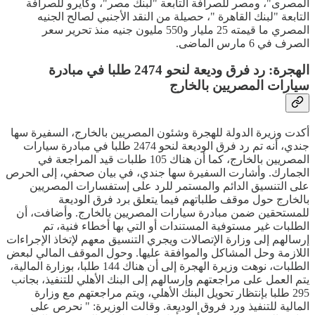
المصرى"، ومصر للصرافة التابعة "لبنك مصر"، وكايرو للصرافة
التابعة "لبنك القاهرة "، حصيلة من النقد الأجنبي لصالح الجنيه
المصري ما قيمته 25 مليار و550 مليون جنيه منذ تحرير سعر
الصرف في 6 مارس الماضى.
الهجرة: رد فرق وديعة لنحو 2474 طلبا في مبادرة
سيارات المصريين بالخارج
أكدت وزيرة الدولة للهجرة وشئون المصريين بالخارج، السفيرة سها
جندي، أنه تم رد فرق الوديعة لنحو 2474 طلبا في مبادرة سيارات
المصريين بالخارج، كما أن هناك 105 طلبات قيد المراجعة في
الجمارك. وأشارت السفيرة سها جندي، في بيان صحفي، إلى الحرص
على التنسيق الدائم والمستمر للرد على إستفسارات المصريين
بالخارج حول موقف طلباتهم فيما يتعلق برد فرق الوديعة
للمستحقين ضمن مبادرة سيارات المصريين بالخارج. وأضافت، أن
الطلبات غير مستوفية المستندات أو التي بها أخطاء فنية، تم
إرسالهم إلى وزارة الإتصالات ويجري التنسيق معهم لإتخاذ الإجراءات
اللازمة وحل المشاكل والموافقة عليها. وحول الموقف المالي لبعض
الطلبات، نوهت وزيرة الهجرة إلى أن هناك 144 طلبا، بوزارة المالية،
يتم العمل على مراجعتهم وإرسالهم إلى البنك الأهلي للتنفيذ، بجانب
295 طلبا بإنتظار تحويل البنك الأهلي، ويتم مراجعتهم مع وزارة
المالية للتنفيذ ورد فروق الوديعة. وقالت الوزيرة: " نحرص على