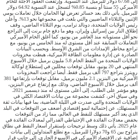
إلى 67.68 دولار للبرميل عند التسوية. وإرتفعت العقود الآجلة للخام
الأميركي 55 سنتا أو بنسبة 0.85% لتسجل عند التسوية 64.92 دولار
للبرميل. يأتي ذلك بعد خسائر تعرض لها الخامان خلال تعاملات يومي
الإثنين والثلاثاء الماضيين والتي بلغت في مجموعها نحو 13%. وأعلن
رئيس الولايات المتحدة، دونالد ترامب، يوم الثلاثاء الماضي، وقف
إطلاق النار بين إسرائيل وإيران، وهو ما دفع خام برنت إلى التراجع
نحو أقل مستوياته منذ العاشر من يونيو، كما أغلق الخام الأميركي
التعاملات السابقة عند أقل مستوى له منذ الخامس من يونيو، مع
تراجع مخاطر الإمدادات من الشرق الأوسط. وبحسب البيانات
الصادرة عن إدارة معلومات الطاقة الأميركية، هبطت مخزونات
الولايات المتحدة من النفط الخام 5.8 مليون برميل خلال الأسبوع
المنتهي في 20 يونيو، مقابل توقعات محللين في إستطلاع لوكالة
رويترز بتراجع 797 ألف برميل فقط. أيضا تراجعت المخزونات
الأميركية من البنزين 2.1 مليون برميل، مقابل توقعات بإرتفاعها 381
ألف برميل خلال الأسبوع الماضي، وذلك مع إرتفاع عرض البنزين،
وهو مؤشر على الطلب، إلى أعلى مستوى له منذ ديسمبر 2021.
وفي سياق آخر، كشفت مجموعة من بيانات الاقتصاد الكلي في
الولايات المتحدة والتي صدرت في الليلة الماضية، بما فيها بيانات ثقة
المستهلك، عن إحتمالية لنمو إقتصادي أضعف من التوقعات في البلد
الذي يعد أكبر مستهلك للنفط في العالم، مما زاد من التوقعات
بخفض معدلات الفائدة في الإحتياطي الفدرالي لمعدلات الفائدة في
عام 2025. يأتي ذلك وسط ترجيحات بإستقرار أسعار النفط في نطاق
يتراوح بين 65 و70 دولارا للبرميل، مع تطلع المتداولين إلى بيانات
إضافية عن الاقتصاد الأميركي في الأسبوع الجاري، إلى جانب قرار