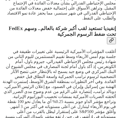
مجلس الإحتياطي الفدرالي بشأن معدلات الفائدة في الإجتماع
المقبل. وتراهن الأسواق على إحتمالية خفض معدلات الفائدة من
الإحتياطي الفدرالي في شهر سبتمبر، مما يحفز عادة نمو الاقتصاد
والطلب على النفط.
إنفيديا تستعيد لقب أكبر شركة بالعالم.. وسهم FedEx
تحت ضغط الرسوم الجمركية
أغلقت المؤشرات الأميركية الرئيسية على تغييرات طفيفة في
جلسة يوم أمس الأربعاء وسط تقييم المستثمرين لليوم الثاني من
شهادة رئيس مجلس الإحتياطي الفيدرالي، جيروم باول، أمام
الكونغرس، إذ أكد باول أمام لجنة المصارف في مجلس الشيوخ أن
البنك المركزي في وضع جيد يسمح له بالإنتظار حتى تتضح الآثار
التضخمية لرسوم ترامب الجمركية واسعة النطاق قبل خفض
الفائدة. وفي آخر التطورات بمنطقة الشرق الأوسط، إستمرت الهدنة
الهشة بين إسرائيل وإيران في الصمود، مع إعلان الرئيس الأميركي،
دونالد ترامب، إنتصاره على الرغم من عدم وضوح مدى الضرر الذي
ألحقته الضربات الأميركية بمنشآت تخصيب اليورانيوم الإيرانية.
وتراجع مؤشر الداو جونز بنسبة 0.25% أي ما يعادل نحو 100 نقطة
في يوم الأربعاء ليتنازل عن أعلى مستوياته في أكثر من 3 أشهر.
وأغلق مؤشر S&P500 على إستقرار ليظل بالقرب من أعلى
مستوياته في 4 أشهر، في حين إرتفع مؤشر ناسداك المركب بنسبة