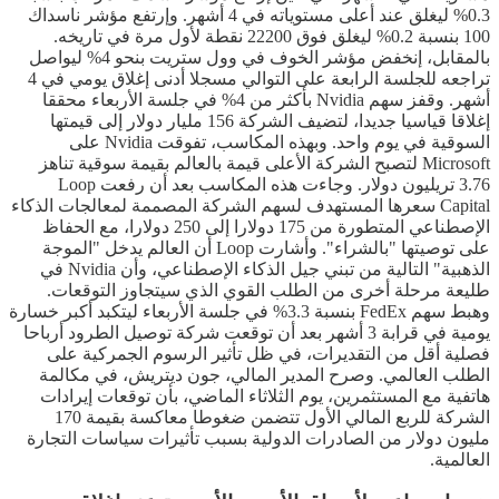
0.3% ليغلق عند أعلى مستوياته في 4 أشهر. وإرتفع مؤشر ناسداك
100 بنسبة 0.2% ليغلق فوق 22200 نقطة لأول مرة في تاريخه.
بالمقابل، إنخفض مؤشر الخوف في وول ستريت بنحو 4% ليواصل
تراجعه للجلسة الرابعة على التوالي مسجلا أدنى إغلاق يومي في 4
أشهر. وقفز سهم Nvidia بأكثر من 4% في جلسة الأربعاء محققا
إغلاقا قياسيا جديدا، لتضيف الشركة 156 مليار دولار إلى قيمتها
السوقية في يوم واحد. وبهذه المكاسب، تفوقت Nvidia على
Microsoft لتصبح الشركة الأعلى قيمة بالعالم بقيمة سوقية تناهز
3.76 تريليون دولار. وجاءت هذه المكاسب بعد أن رفعت Loop
Capital سعرها المستهدف لسهم الشركة المصممة لمعالجات الذكاء
الإصطناعي المتطورة من 175 دولارا إلى 250 دولارا، مع الحفاظ
على توصيتها "بالشراء". وأشارت Loop أن العالم يدخل "الموجة
الذهبية" التالية من تبني جيل الذكاء الإصطناعي، وأن Nvidia في
طليعة مرحلة أخرى من الطلب القوي الذي سيتجاوز التوقعات.
وهبط سهم FedEx بنسبة 3.3% في جلسة الأربعاء ليتكبد أكبر خسارة
يومية في قرابة 3 أشهر بعد أن توقعت شركة توصيل الطرود أرباحا
فصلية أقل من التقديرات، في ظل تأثير الرسوم الجمركية على
الطلب العالمي. وصرح المدير المالي، جون ديتريش، في مكالمة
هاتفية مع المستثمرين، يوم الثلاثاء الماضي، بأن توقعات إيرادات
الشركة للربع المالي الأول تتضمن ضغوطا معاكسة بقيمة 170
مليون دولار من الصادرات الدولية بسبب تأثيرات سياسات التجارة
العالمية.