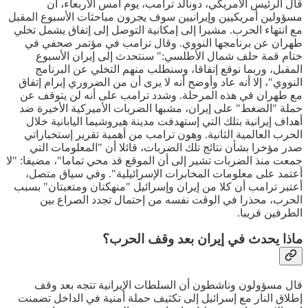
قال الرئيس الأمريكي، دونالد ترامب، يوم أمس الأربعاء، أن
مسؤولين أمريكيين وإيرانيين سوف يجرون مباحثات الأسبوع المقبل
مع انتهاء الحرب. مشيرا إلى إمكانية التوصل إلى إتفاق يشمل تخلي
طهران عن برنامجها النووي. وقال ترامب في مؤتمر صحفي في
ختام قمة حلف شمال الأطلسي:" سنتحدث إلى إيران الأسبوع
المقبل، وربما نوقع إتفاقا، وسنطلب منهم التخلي عن البرنامج
النووي"، إلا أنه عاد وأوضح أنه لا يرى أن من الضروري إبرام إتفاق
مع طهران في هذه المرحلة. وشدد ترامب على أنه لن يتوقف عن
حملة "الضغط" على إيران، مشبها الضربات الأميركية الأخيرة ضد
أهداف إيرانية بتلك التي إستهدفت مدينة هيروشيما اليابانية خلال
الحرب العالمية الثانية. وهون ترامب من أهمية تقرير إستخباراتي
صدر مؤخرا بشأن نتائج تلك الضربات، قائلا أن "المعلومات التي
جمعت منذ الضربات تشير إلى أن الموقع قد محي تماما"، مضيفا: "لا
أعتمد على معلومات المخابرات الإسرائيلية". وفي سياق متصل،
أعتبر ترامب أن كلا من إيران وإسرائيل "منهكتان ومتعبتان" بسبب
الحرب، محذرا في الوقت نفسه من إحتمال تجدد الصراع بين
الطرفين قريبا.
ماذا يحدث في إيران بعد وقف الحرب؟
قال مسؤولون وناشطون أن السلطات الإيرانية تتجه بعد وقف
إطلاق النار مع إسرائيل إلى تكثيف حملة أمنية في الداخل تضمنت