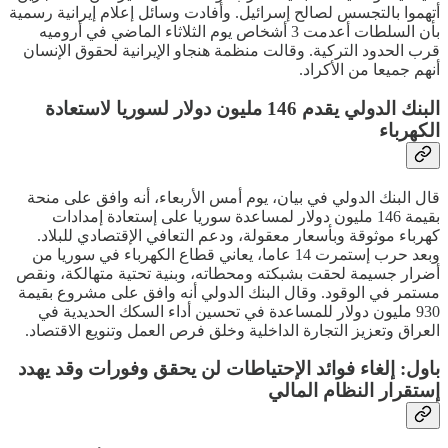
أتهموا بالتجسس لصالح إسرائيل. وأفادت وسائل إعلام إيرانية رسمية
بأن السلطات أعدمت 3 أشخاص يوم الثلاثاء الماضي في أروميه
قرب الحدود التركية. وقالت منظمة هنجاو الإيرانية لحقوق الإنسان
أنهم جميعا من الأكراد.
البنك الدولي يقدم 146 مليون دولار لسوريا لاستعادة
الكهرباء
قال البنك الدولي في بيان، يوم أمس الأربعاء، أنه وافق على منحة
بقيمة 146 مليون دولار لمساعدة سوريا على إستعادة إمدادات
كهرباء موثوقة وبأسعار معقولة، ودعم التعافي الإقتصادي للبلاد.
وبعد حرب إستمرت 14 عاما، يعاني قطاع الكهرباء في سوريا من
أضرار جسيمة لحقت بشبكته ومحطاته، وبنية تحتية متهالكة، ونقص
مستمر في الوقود. وقال البنك الدولي أنه وافق على مشروع بقيمة
930 مليون دولار للمساعدة في تحسين أداء السكك الحديدية في
العراق وتعزيز التجارة الداخلية وخلق فرص العمل وتنويع الاقتصاد.
باول: إلغاء فوائد الإحتياطات لن يحقق وفورات وقد يهدد
إستقرار النظام المالي