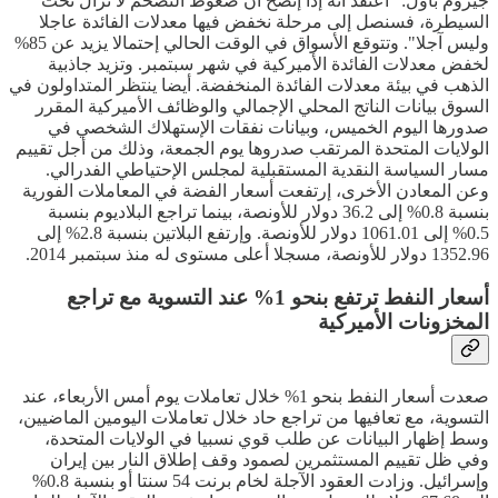
جيروم باول: "أعتقد أنه إذا إتضح أن ضغوط التضخم لا تزال تحت
السيطرة، فسنصل إلى مرحلة نخفض فيها معدلات الفائدة عاجلا
وليس آجلا". وتتوقع الأسواق في الوقت الحالي إحتمالا يزيد عن 85%
لخفض معدلات الفائدة الأميركية في شهر سبتمبر. وتزيد جاذبية
الذهب في بيئة معدلات الفائدة المنخفضة. أيضا ينتظر المتداولون في
السوق بيانات الناتج المحلي الإجمالي والوظائف الأميركية المقرر
صدورها اليوم الخميس، وبيانات نفقات الإستهلاك الشخصي في
الولايات المتحدة المرتقب صدروها يوم الجمعة، وذلك من أجل تقييم
مسار السياسة النقدية المستقبلية لمجلس الإحتياطي الفدرالي.
وعن المعادن الأخرى، إرتفعت أسعار الفضة في المعاملات الفورية
بنسبة 0.8% إلى 36.2 دولار للأونصة، بينما تراجع البلاديوم بنسبة
0.5% إلى 1061.01 دولار للأونصة. وإرتفع البلاتين بنسبة 2.8% إلى
1352.96 دولار للأونصة، مسجلا أعلى مستوى له منذ سبتمبر 2014.
أسعار النفط ترتفع بنحو 1% عند التسوية مع تراجع
المخزونات الأميركية
صعدت أسعار النفط بنحو 1% خلال تعاملات يوم أمس الأربعاء، عند
التسوية، مع تعافيها من تراجع حاد خلال تعاملات اليومين الماضيين،
وسط إظهار البيانات عن طلب قوي نسبيا في الولايات المتحدة،
وفي ظل تقييم المستثمرين لصمود وقف إطلاق النار بين إيران
وإسرائيل. وزادت العقود الآجلة لخام برنت 54 سنتا أو بنسبة 0.8%