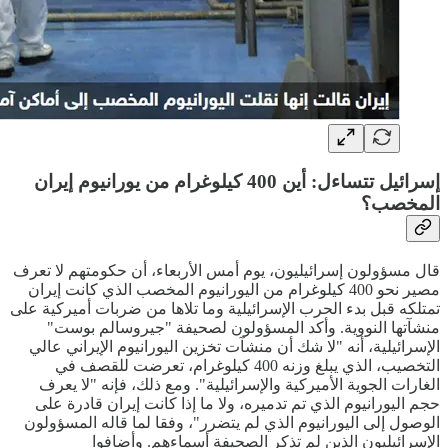
إسرائيل تتساءل: أين 400 كيلوغرام من يورانيوم إيران
المخصب؟
قال مسؤولون إسرائيليون، يوم أمس الأربعاء، أن حكومتهم لا تعرف
مصير نحو 400 كيلوغرام من اليورانيوم المخصب الذي كانت إيران
تمتلكه قبل بدء الحرب الإسرائيلية وما تلاها من ضربات أميركية على
منشآتها النووية. وأكد المسؤولون لصحيفة "جيروسالم بوست"
الإسرائيلية، أنه "لا شك أن منشآت تخزين اليورانيوم الإيراني عالي
التخصيب، الذي يبلغ وزنه 400 كيلوغرام، تعرضت للقصف في
الغارات الجوية الأميركية والإسرائيلية". ومع ذلك، فإنه "لا يعرف
حجم اليورانيوم الذي تم تدميره، ولا ما إذا كانت إيران قادرة على
الوصول إلى اليورانيوم الذي لم يتضرر"، وفقا لما قاله المسؤولون
الإسرائيليون الذين لم تذكر الصحيفة أسماءهم. وأضافوا