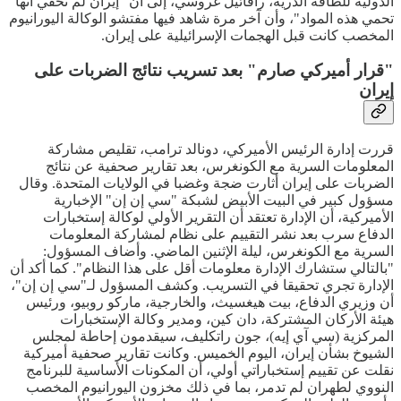
الدولية للطاقة الذرية، رافائيل غروسي، إلى أن "إيران لم تخفي أنها
تحمي هذه المواد"، وأن آخر مرة شاهد فيها مفتشو الوكالة اليورانيوم
المخصب كانت قبل الهجمات الإسرائيلية على إيران.
"قرار أميركي صارم" بعد تسريب نتائج الضربات على
إيران
قررت إدارة الرئيس الأميركي، دونالد ترامب، تقليص مشاركة
المعلومات السرية مع الكونغرس، بعد تقارير صحفية عن نتائج
الضربات على إيران أثارت ضجة وغضبا في الولايات المتحدة. وقال
مسؤول كبير في البيت الأبيض لشبكة "سي إن إن" الإخبارية
الأميركية، أن الإدارة تعتقد أن التقرير الأولي لوكالة إستخبارات
الدفاع سرب بعد نشر التقييم على نظام لمشاركة المعلومات
السرية مع الكونغرس، ليلة الإثنين الماضي. وأضاف المسؤول:
"بالتالي ستشارك الإدارة معلومات أقل على هذا النظام". كما أكد أن
الإدارة تجري تحقيقا في التسريب. وكشف المسؤول لـ"سي إن إن"،
أن وزيري الدفاع، بيت هيغسيث، والخارجية، ماركو روبيو، ورئيس
هيئة الأركان المشتركة، دان كين، ومدير وكالة الإستخبارات
المركزية (سي آي إيه)، جون راتكليف، سيقدمون إحاطة لمجلس
الشيوخ بشأن إيران، اليوم الخميس. وكانت تقارير صحفية أميركية
نقلت عن تقييم إستخباراتي أولي، أن المكونات الأساسية للبرنامج
النووي لطهران لم تدمر، بما في ذلك مخزون اليورانيوم المخصب