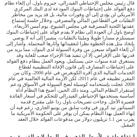
قال رئيس مجلس الإحتياطي الفيدرالي، جيروم باول، أن إلغاء نظام
دفع الفوائد على إحتياطات البنوك المودعة لدى البنك المركزي
الأمريكي لن يؤدي إلى أي وفورات مالية، بل قد يزيد من مخاطر
التقلبات في القطاعين المالي والمصرفي. وخلال جلسة إستماع
عقدتها اللجنة المصرفية في مجلس الشيوخ، يوم أمس الأربعاء،
أوضح باول أن العودة إلى نظام لا يقدم فوائد على إحتياطات البنوك
سيستلزم مسارا طويلا ومليئا بالتقلبات، مشيرا إلى أنه لا يوصي
بإتخاذ مثل هذه الخطوة نظرا لتعقيداتها وآثارها المحتملة. وأشار إلى
أن إلغاء الفوائد سيعزز من وفرة السيولة لدى البنوك، مما يزيد من
قدرتها على الإقراض، إلا أن تنفيذ هذا الإجراء صعب للغاية وقد
يستغرق عدة سنوات حتى يستكمل. ويعود العمل بنظام دفع الفوائد
على إحتياطات المصارف إلى قانون الإغاثة التنظيمية لقطاع
الخدمات المالية الذي أقره الكونغرس في عام 2006، وكان من
المقرر تطبيقه في عام 2011، لكن الأزمة المالية العالمية في عام
2008 عجلت بإستخدامه كوسيلة لضخ السيولة في الأسواق ودعم
إستقرار النظام المالي. ومنذ ذلك الحين، أصبح هذا النظام أداة
أساسية يستخدمها الإحتياطي الفيدرالي للتحكم في أسعار الفائدة
قصيرة الأجل. وجاءت تصريحات باول ردا على مقترح قدمه
السيناتور تيد كروز في وقت سابق من يونيو الجاري، زعم فيه أن
إنهاء العمل بهذا النظام يمكن أن يوفر على الحكومة الأمريكية ما
يقرب من 1.1 تريليون دولار من مدفوعات الفوائد خلال العقد
المقبل.
إرتفاع طفيف لأسعار الذهب في المعاملات الفورية مع