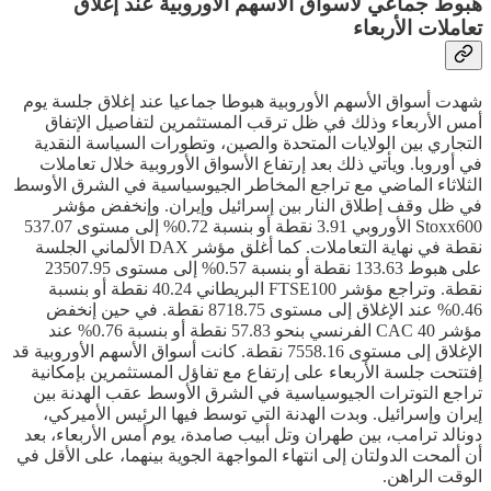
هبوط جماعي لأسواق الأسهم الأوروبية عند إغلاق
تعاملات الأربعاء
شهدت أسواق الأسهم الأوروبية هبوطا جماعيا عند إغلاق جلسة يوم
أمس الأربعاء وذلك في ظل ترقب المستثمرين لتفاصيل الإتفاق
التجاري بين الولايات المتحدة والصين، وتطورات السياسة النقدية
في أوروبا. ويأتي ذلك بعد إرتفاع الأسواق الأوروبية خلال تعاملات
الثلاثاء الماضي مع تراجع المخاطر الجيوسياسية في الشرق الأوسط
في ظل وقف إطلاق النار بين إسرائيل وإيران. وإنخفض مؤشر
Stoxx600 الأوروبي 3.91 نقطة أو بنسبة 0.72% إلى مستوى 537.07
نقطة في نهاية التعاملات. كما أغلق مؤشر DAX الألماني الجلسة
على هبوط 133.63 نقطة أو بنسبة 0.57% إلى مستوى 23507.95
نقطة. وتراجع مؤشر FTSE100 البريطاني 40.24 نقطة أو بنسبة
0.46% عند الإغلاق إلى مستوى 8718.75 نقطة. في حين إنخفض
مؤشر CAC 40 الفرنسي بنحو 57.83 نقطة أو بنسبة 0.76% عند
الإغلاق إلى مستوى 7558.16 نقطة. كانت أسواق الأسهم الأوروبية قد
إفتتحت جلسة الأربعاء على إرتفاع مع تفاؤل المستثمرين بإمكانية
تراجع التوترات الجيوسياسية في الشرق الأوسط عقب الهدنة بين
إيران وإسرائيل. وبدت الهدنة التي توسط فيها الرئيس الأميركي،
دونالد ترامب، بين طهران وتل أبيب صامدة، يوم أمس الأربعاء، بعد
أن ألمحت الدولتان إلى انتهاء المواجهة الجوية بينهما، على الأقل في
الوقت الراهن.