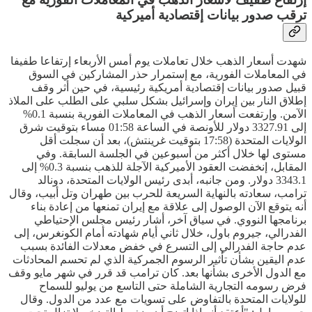
ترقب صدور بيانات إقتصادية أميركية
شهدت أسعار الذهب خلال تعاملات يوم أمس الأربعاء إرتفاعا طفيفا
في المعاملات الفورية، مع إستمرار حذر المشاركين في السوق
قبيل صدور بيانات إقتصادية أمريكية رئيسية، في حين أثر وقف
إطلاق النار بين إيران وإسرائيل بشكل سلبي على الطلب على الملاذ
الآمن. وإرتفعت أسعار الذهب في المعاملات الفورية بنسبة 0.1%
إلى 3327.91 دولار للأونصة في الساعة 01:58 مساء بتوقيت شرق
الولايات المتحدة (17:58 بتوقيت غرينتش)، بعد أن سجلت أقل
مستوى لها خلال أكثر من أسبوعين في الجلسة السابقة. وفي
المقابل، إنخفضت العقود الأميركية الآجلة للذهب بنسبة 0.3% إلى
3343.1 دولار. ومن جانبه، أبدى رئيس الولايات المتحدة، دونالد
ترامب، سعادته بالنهاية السريعة للحرب بين طهران وتل أبيب، وقال
أنه يتوقع الآن الوصول إلى علاقة مع إيران تمنعها من إعادة بناء
برنامجها النووي. في سياق آخر، أشار رئيس مجلس الإحتياطي
الفدرالي، جيروم باول، خلال ثاني أيام شهادته أمام الكونغرس، إلى
عدم حاجة الفدرالي إلى التسرع في خفض معدلات الفائدة بسبب
عدم اليقين بشأن تأثير الرسوم الجمركية الذي لم تحسم المحادثات
مع الدول الأخرى بشأنها بعد. كان ترامب قد قرر في شهر مايو وقف
فرض رسومه التجارية الشاملة حتى التاسع من يوليو للسماح
للولايات المتحدة بالتفاوض على تسويات مع عدد من الدول. وقال