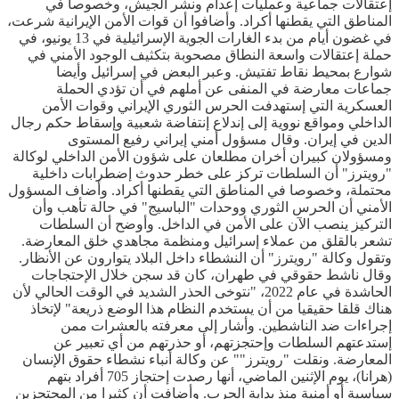
إعتقالات جماعية وعمليات إعدام ونشر الجيش، وخصوصا في
المناطق التي يقطنها أكراد. وأضافوا أن قوات الأمن الإيرانية شرعت،
في غضون أيام من بدء الغارات الجوية الإسرائيلية في 13 يونيو، في
حملة إعتقالات واسعة النطاق مصحوبة بتكثيف الوجود الأمني في
شوارع بمحيط نقاط تفتيش. وعبر البعض في إسرائيل وأيضا
جماعات معارضة في المنفى عن أملهم في أن تؤدي الحملة
العسكرية التي إستهدفت الحرس الثوري الإيراني وقوات الأمن
الداخلي ومواقع نووية إلى إندلاع إنتفاضة شعبية وإسقاط حكم رجال
الدين في إيران. وقال مسؤول أمني إيراني رفيع المستوى
ومسؤولان كبيران أخران مطلعان على شؤون الأمن الداخلي لوكالة
"رويترز" أن السلطات تركز على خطر حدوث إضطرابات داخلية
محتملة، وخصوصا في المناطق التي يقطنها أكراد. وأضاف المسؤول
الأمني أن الحرس الثوري ووحدات "الباسيج" في حالة تأهب وأن
التركيز ينصب الآن على الأمن في الداخل. وأوضح أن السلطات
تشعر بالقلق من عملاء إسرائيل ومنظمة مجاهدي خلق المعارضة.
وتقول وكالة "رويترز" أن النشطاء داخل البلاد يتوارون عن الأنظار.
وقال ناشط حقوقي في طهران، كان قد سجن خلال الإحتجاجات
الحاشدة في عام 2022، "نتوخى الحذر الشديد في الوقت الحالي لأن
هناك قلقا حقيقيا من أن يستخدم النظام هذا الوضع ذريعة" لإتخاذ
إجراءات ضد الناشطين. وأشار إلى معرفته بالعشرات ممن
إستدعتهم السلطات وإحتجزتهم، أو حذرتهم من أي تعبير عن
المعارضة. ونقلت "رويترز"" عن وكالة أنباء نشطاء حقوق الإنسان
(هرانا)، يوم الإثنين الماضي، أنها رصدت إحتجاز 705 أفراد بتهم
سياسية أو أمنية منذ بداية الحرب. وأضافت أن كثيرا من المحتجزين