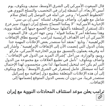
قال المبعوث الأميركي إلى الشرق الأوسط، ستيف ويتكوف، يوم
أمس الأربعاء، أن أنشطة إيران في التخصيب والتسلح النووي هي
"الخطوط الحمراء"، وعبر عن أمله في التوصل إلى إتفاق سلام
شامل مع طهران. وأضاف ويتكوف لشبكة "سي إن بي سي"
الإخبارية الأميركية: "لا يمكننا السماح بتسلح إيران (نوويا). سيزعزع
ذلك إستقرار المنطقة بأكملها. سيحتاج الجميع حينها إلى قنبلة نووية،
وهذا ببساطة أمر لا يمكننا قبوله". ومن جهة أخرى، قال المبعوث
الأميركي أن أحد الأهداف الرئيسية لترامب "توسيع نطاق الإتفاقات
الإبراهيمية". وتابع: "نعتقد أننا سنصدر بعض الإعلانات المهمة جدا
بشأن الدول التي إنضمت الآن إلى الإتفاقات الإبراهيمية". وأشار إلى
أنه وفريقه يعملون بالتنسيق مع وزير الخارجية الأميركي، ماركو
روبيو، والوزارة، من أجل "إشراك المزيد من الدول في الإتفاقات".
وأضاف ويتكوف: "نأمل في تطبيع العلاقات مع مجموعة من الدول
التي لم يكن أحد ليتخيل إنضمامها، لذا نحن متحمسون لهذا الإحتمال
كما أنه سيشكل عامل إستقرار في الشرق الأوسط". ولمح ويتكوف
إلى أن هذه الإعلانات المتعلقة بتطبيع دول إضافية مع إسرائيل
ستصدر قريبا، من دون أن يسمي الدول المتوقع إنضمامها إلى
الإتفاقات.
ترامب يعلن موعد استئناف المحادثات النووية مع إيران