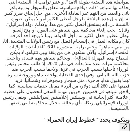
لمواصلة هذه القضية طويلة الأمد". وإعتبر ترامب أن القضية التي
يحاكم بها نتنياهو "ذات دوافع سياسية، تتعلق بالسيجار ودمية باغز
باني والعديد من التهم غير العادلة الأخرى، من أجل إلحاق ضرر كبير
به. إن مثل هذه الملاحقة لرجل أعطى الكثير أمر لا يمكن تصوره
بالنسبة لي. إنه يستحق أفضل بكثير من هذا، وكذلك دولة إسرائيل".
وقال: "يجب إلغاء محاكمة بيبي نتنياهو على الفور، أو منح العفو
لبطل عظيم، فعل الكثير من أجل الدولة. ربما لا يوجد أحد أعرفه
كان بإمكانه العمل في إنسجام أفضل مع رئيس الولايات المتحدة، أنا،
من بيبي نتنياهو". وختم ترامب منشوره قائلا: "لقد أنقذت الولايات
المتحدة إسرائيل، والآن ستكون هي من ينقذ بيبي نتنياهو. لا يمكن
السماح بهذه المهزلة (العدالة)". ويحاكم نتنياهو بتهم فساد، وتأجلت
محاكمته مرات عدة منذ بدأت في مايو 2020، إذ طلب محامو رئيس
الوزراء تأجيلها بسبب الحرب في غزة، ولاحقا بسبب الحرب ضد
حزب الله اللبناني. وفي إحدى القضايا، يواجه نتنياهو وزوجته سارة
تهما بقبول هدايا فاخرة، مثل سيجار ومجوهرات وشمبانيا، تزيد
قيمتها على 260 ألف دولار، من أثرياء مقابل خدمات سياسية. كما
يلاحق نتنياهو في قضيتين أخريين بتهمة السعي للحصول على تغطية
إعلامية أكثر إيجابية في وسيلتين إعلاميتين إسرائيليتين. وينفي رئيس
الوزراء الإسرائيلي إرتكاب أي مخالفة، خلال محاكمته التي يصفها
بالمسيسة.
ويتكوف يحدد "خطوط إيران الحمراء"