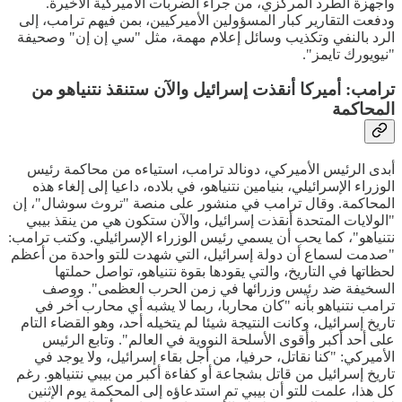
وأجهزة الطرد المركزي، من جراء الضربات الأميركية الأخيرة.
ودفعت التقارير كبار المسؤولين الأميركيين، بمن فيهم ترامب، إلى
الرد بالنفي وتكذيب وسائل إعلام مهمة، مثل "سي إن إن" وصحيفة
"نيويورك تايمز".
ترامب: أميركا أنقذت إسرائيل والآن ستنقذ نتنياهو من
المحاكمة
أبدى الرئيس الأميركي، دونالد ترامب، استياءه من محاكمة رئيس
الوزراء الإسرائيلي، بنيامين نتنياهو، في بلاده، داعيا إلى إلغاء هذه
المحاكمة. وقال ترامب في منشور على منصة "تروث سوشال"، إن
"الولايات المتحدة أنقذت إسرائيل، والآن ستكون هي من ينقذ بيبي
نتنياهو"، كما يحب أن يسمي رئيس الوزراء الإسرائيلي. وكتب ترامب:
"صدمت لسماع أن دولة إسرائيل، التي شهدت للتو واحدة من أعظم
لحظاتها في التاريخ، والتي يقودها بقوة نتنياهو، تواصل حملتها
السخيفة ضد رئيس وزرائها في زمن الحرب العظمى". ووصف
ترامب نتنياهو بأنه "كان محاربا، ربما لا يشبه أي محارب آخر في
تاريخ إسرائيل، وكانت النتيجة شيئا لم يتخيله أحد، وهو القضاء التام
على أحد أكبر وأقوى الأسلحة النووية في العالم". وتابع الرئيس
الأميركي: "كنا نقاتل، حرفيا، من أجل بقاء إسرائيل، ولا يوجد في
تاريخ إسرائيل من قاتل بشجاعة أو كفاءة أكبر من بيبي نتنياهو. رغم
كل هذا، علمت للتو أن بيبي تم استدعاؤه إلى المحكمة يوم الإثنين