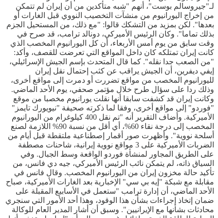
لـ"جيروسالم بوست"، أنهم "شبه متأكدين من أن إيران لم تتمكن
من إخراج اليورانيوم من منشآت التخصيب النووي قبل الغارات أو
بعدها". لكن بمزيد من التشكك قالوا: "مع ذلك، من المستحيل الجزم
بذلك تماما". وكان الرئيس الأميركي، دونالد ترامب، قد صرح في
وقت سابق من يوم أمس الأربعاء، أن كل اليورانيوم المخصب الذي
كانت إيران تمتلكه كان داخل المواقع التي تعرضت للقصف، وأكد:
"من الصعب جدا نقله". كما قال المتحدث بإسم الجيش الإسرائيلي،
إيفي ديفرين، أن الجيش يراقب عن كثب إحتمال نقل إيران
لليورانيوم المخصب من مواقع تضررت أو دمرت إلى مواقع أخرى،
وذلك ردا على سؤال طرح خلال مؤتمر صحفي، يوم الأحد الماضي.
وكانت إيران قد كشفت سابقا أنها نقلت يورانيوم مخصبا من موقع
"فوردو" إلى مواقع أخرى، وفقا لما ذكرته صحيفة "نيويورك تايمز"
الأميركية. وأضاف التقرير أنه "تم نقل 400 كيلوغرام من اليورانيوم
المخصب إلى درجة نقاء 60%، أي أقل من نسبة 90% اللازمة لصنع
أسلحة نووية". وأظهرت صور أقمار إصطناعية ملتقطة قبل أيام من
الضربات الأميركية على 3 مواقع نووية إيرانية، شاحنات مصطفة
على الطريق المجاور لمنشأة فوردو الواقعة وسط الجبال. وفي
السياق ذاته، لم يتمكن نائب الرئيس الأميركي، جيه دي فانس، من
تأكيد حالة مخزون إيران من اليورانيوم المخصب. وقال فانس في
مقابلة مع شبكة "إيه بي سي" الإخبارية بعد الغارات الأميركية، صباح
الأحد الماضي، أن إدارة ترامب "ستعمل في الأسابيع المقبلة على
ضمان إتخاذ إجراءات بشأن هذا الوقود، وهذا أحد الأمور التي سنجري
محادثات بشأنها مع الإيرانيين". وسبق أن أشار المدير العام للوكالة