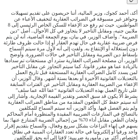
أكد، أحمد كجوك، وزير المالية، أننا حريصون على تقديم تسهيلات
وحوافز غير مسبوقة في الضرائب العقارية لتخفيف الأعباء عن
المواطنين، حيث تم رفع حد الإعفاء للسكن الخاص الرئيسي إلى 8
ملايين جنيه، ومقابل التأخير لا يتجاوز في كل الأحوال.. أصل “دين
الضريبة”. وأضاف الوزير، في بيان، يوم الجمعة الماضية، أنه لن يتم
فرض ضريبة عقارية في حال تهدم العقار أو إذا حالت ظروف طارئة
دون إستغلاله أو الإنتفاع به. ولفت إلى أنه لأول مرة سيتم السماح
بإسقاط دين الضريبة ومقابل التأخير في حالات الضرورة. وأوضح
الوزير، أن مصلحة الضرائب العقارية سترد أي مستحقات تم سدادها
بالزيادة عما هو مقرر قانونا، كما سيتم التجاوز عن مقابل التأخير
لمن يسدد كامل الضرائب العقارية المستحقة قبل تاريخ العمل
بالتعديلات القانونية الأخيرة أو بعدها بستة أشهر. وقال الوزير، أن
الإعفاء من الضريبة العقارية ومقابل التأخير عن الفترات السابقة
على تاريخ العمل بهذه التعديلات القانونية “عفا الله عما سلف”
بشرط ألا يكون قد سبق الحصر وتقدير القيمة الإيجارية. وأشار إلى
أنه سيتم حفظ كل الطعون المقدمة من مناطق الضرائب العقارية
ولم يتم الفصل فيها. وأكد الوزير، أنه سيتم السماح للمكلفين
بالتصالح في المنازعات الضريبية المقيدة والمنظورة أمام المحاكم
ولجان الطعن مقابل أداء 70% من إجمالي الضريبة المتنازع عنها؛ بما
يسهم في إنهاء النزاعات بشكل سريع وفعال، والسماح بتقديم إقرار
واحد ورقيا أو إلكترونيا في حالة تعدد العقارات المبنية في نطاق
إختصاص أكثر من مأمورية ضريبية؛ لافتا إلى أنه يحق للمكلفين