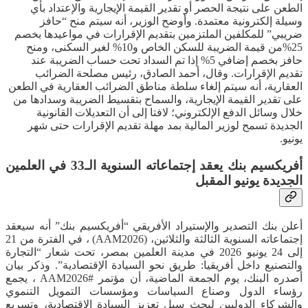
الطعن على نتيجة الحصر أو تقدير القيمة الإيجارية والإعتداد بأي
وسيلة إلكترونية معتمدة. وأوضح الوزير، أنه سيتم منح “حافز
ضريبي” للمكلفين الملتزمين بتقديم الإقرارات في مواعيدها بخصم
25%من قيمة الضريبة للسكن الخاص و10% لغير السكنى، ومنح
حافز بخصم إضافي 5% إذا تم السداد تحت حساب الضريبة عند
تقديم الإقرارات. وقال، أحمد الصادق، رئيس مصلحة الضرائب
العقارية، أنه سيتم إلغاء سلطة مناطق الضرائب العقارية في الطعن
على تقدير القيمة الإيجارية، والسماح بتقسيط الضريبة وسدادها من
خلال وسائل الدفع الإلكتروني؛ لافتا إلى أن التعديلات القانونية
الجديدة تسمح لوزير المالية بمد مهلة تقديم الإقرارات حتى شهر
يونيو.
أفريكسيم بنك يعقد إجتماعاته السنوية الـ33 في العلمين
الجديدة يونيو المقبل
أعلن بنك التصدير والإستيراد الأفريقي “أفريكسيم بنك” أنه سيعقد
إجتماعاته السنوية الثالثة والثلاثين، (AAM2026) ، في الفترة من 21
إلى 24 يونيو 2026 في مدينة العلمين بمصر، تحت شعار “التجارة
والتصنيع داخل أفريقيا: طريق نحو السيادة الإقتصادية”. وذكر بيان
أصدره البنك، يوم الجمعة الماضية، أن مؤتمر #AAM2026 ، يجمع
رؤساء الدول وصناع السياسات ومؤسسات التمويل التنموي
والشركاء الدوليين لبحث سبل تعزيز السيادة الإقتصادية، وتسريع