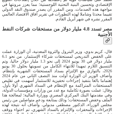
الإقتصادي وتحسين البنية التحتية اللوجستية؛ مما يعزز مرونتها في
مواجهة هذه الصدمات. ومن المقرر أن يصدر صندوق النقد الدولي
تقييما محدثا وشاملا لهذه التطورات في تقرير آفاق الاقتصاد العالمي
المقرر نشره في شهر أبريل القادم.
مصر تسدد 4.8 مليار دولار من مستحقات شركات النفط
الأجنبية
قال، كريم بدوي، وزير البترول والثروة المعدنية، أن الوزارة عملت
على الخفض التدريجي لمستحقات شركاء الإستثمار، من نحو 6.1
مليار دولار في 30 يونيو 2024 إلى نحو 1.3 مليار دولار حاليا، وتم
التنسيق اللازم تمهيدا للانتهاء الكامل من تسويتها بحلول 30 يونيو
2026، بالتوازي مع الإلتزام بسداد المستحقات الشهرية بإنتظام.
وأضاف الوزير أن الوزارة أولت منذ النصف الثاني من عام 2024
إهتماما بالغا بتنفيذ إجراءات تحفيزية للاستثمار أسهمت في تقليص
المستحقات المتراكمة مع الإنتظام في السداد الشهري أولا بأول.
وقال: عملت بصورة تكاملية مع عدد من وزارات ومؤسسات الدولة،
وفي مقدمتها البنك المركزي المصري ووزارة المالية؛ لمعالجة هذا
الملف وخفض المستحقات؛ وذلك بمتابعة ودعم متواصلين من رئيس
مجلس الوزراء، الدكتور مصطفى مدبولي. وأضاف أنه نتيجة لهذه
الإجراءات والمحفزات والإلتزام بالسداد الشهري، تم احتواء ووقف