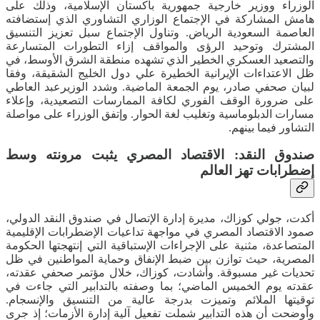
الوزراء ووزير خارجية جمهورية باكستان الإسلامية، وذلك على
هامش المشاركة في الإجتماع الوزاري التشاوري الذي إستضافته
العاصمة السعودية الرياض. وتناول الإجتماع سبل تعزيز التنسيق
المشترك وتوحيد الرؤى والمواقف إزاء التطورات المتسارعة
والتصعيد العسكري الخطير الذي تشهده منطقة الشرق الأوسط، في
ظل الاعتداءات الإيرانية الخطيرة علي دول الخليج الشقيقة، وفقا
لبيان صحفي صادر، يوم الجمعة الماضية. وشدد الوزيرعبد العاطي
على ضرورة الوقف الفوري لكافة الممارسات التصعيدية، وإعلاء
مسارات الدبلوماسية وتغليب لغة الحوار. وإتفق الوزراء على مواصلة
التشاور فيما بينهم.
صندوق النقد: الاقتصاد المصري يثبت مرونته وسط
إضطرابات تهز العالم
أكدت، جولي كوزاك، مديرة إدارة الإتصال في صندوق النقد الدولي،
صمود الاقتصاد المصري في مواجهة تداعيات الإضطرابات الإقليمية
المتصاعدة، مثنية على الإجراءات الإستباقية التي إنتهجتها الحكومة
المصرية، حيث توازن بين ضبط الإنفاق وحماية المواطنين في ظل
تحديات غير مسبوقة. وأشادت، كوزاك، خلال مؤتمر صحفي عقدته،
عقدته يوم الخميس الماضي؛ بما وصفته بالتدابير التي جاءت في
توقيتها الملائم وتميزت بدرجة عالية من التنسيق والإنسجام.
وأوضحت أن هذه التدابير شملت تفعيل آلية إدارة الأزمات؛ إذ جرى