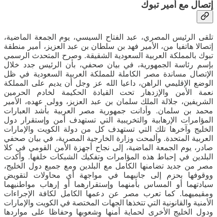
إتصال مع أمير تبوك
تلقى الرئيس المصري، عبد الفتاح السيسي، يوم الجمعة الماضية،
إتصالا هاتفيا من، الأمير فهد بن سلطان بن عبد العزيز، أمير منطقة
تبوك بالمملكة العربية السعودية الشقيقة. وصرح المتحدث الرسمي
بإسم رئاسة الجمهورية، في بيان صحفي، بأن الرئيس جدد خلال
الإتصال مساندة مصر الكاملة للمملكة العربية السعودية في ظل
الوضع الإقليمي الراهن، داعيا الله عز وجل أن يديم على المملكة
نعمة الأمن والإزدهار تحت القيادة الحكيمة لخادم الحرمين
الشريفين، جلالة الملك سلمان بن عبد العزيز، وولى عهده، الأمير
محمد بن سلمان. وأدانت جمهورية مصر العربية بأشد العبارات
المؤامرات الإرهابية والتخريبية التي تستهدف أمن وإستقرار دول
الخليج وآخرها تلك التي تستهدف كل من دولة الكويت والإمارات
العربية المتحدة. وألمحت وزارة الخارجية المصرية، في بيان صحفي
صادر، يوم الجمعة الماضية، إلى نجاح أجهزة الأمن القومي في كلا
البلدين في إحباط هذه المؤامرات وتفكيك الشبكات خلفها. وأكدت
مصر من جديد تضامنها الكامل مع البلدين ومع جميع دول الخليج،
ووقوفها بحزم إلى جانبهما في مواجهة أي محاولات لتقويض
سيادتهما أو المساس بأمنهما وإستقرارهما أو إرهاب مواطنيهما
ومقيميهما. كما تعرب مصر عن دعمها الكامل لكافة الإجراءات
الأمنية والقانونية التي تتخذها الجهات المختصة في الكويت والإمارات
ودول الخليج الأخرى لحماية أمنها وشعوبها وحفاظا على مواردها