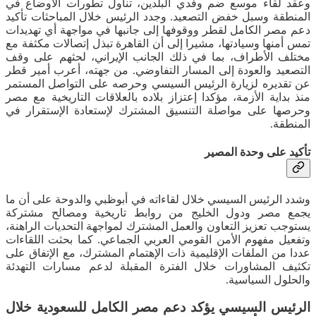
وعقد لقاء موسع ضم وفدي البلدين، تناول تطورات الأوضاع في
المنطقة وسبل خفض التصعيد. وجدد الرئيس خلال المباحثات تأكيد
دعم مصر الكامل لقطر ووقوفها إلى جانبها في مواجهة أي تهديدات
تمس أمنها وسيادتها، مشيرا إلى أن القاهرة تبذل إتصالات مكثفة مع
مختلف الأطراف، بما في ذلك الجانب الإيراني، لحثهم على وقف
التصعيد والعودة إلى المسار التفاوضي. من جهته، أعرب أمير قطر
عن تقديره لزيارة الرئيس السيسي وحرصه على التواصل المستمر
منذ بداية الأزمة، مؤكدا إعتزاز بلاده بالعلاقات التاريخية مع مصر
وحرصها على مواصلة التنسيق المشترك لإستعادة الإستقرار في
المنطقة.
تأكيد على وحدة المصير
وشدد الرئيس السيسي خلال لقاءاته في أبوظبي والدوحة على أن ما
يجمع مصر ودول الخليج من روابط تاريخية ومصالح مشتركة
يستوجب تعزيز التعاون والعمل المشترك لمواجهة التحديات الراهنة،
وتفعيل مفهوم الأمن القومي العربي الجماعي. كما بحثت اللقاءات
عددا من الملفات الإقليمية ذات الإهتمام المشترك، مع الإتفاق على
تكثيف المشاورات خلال الفترة المقبلة لدعم مسارات التهدئة
والحلول السياسية.
الرئيس السيسي يؤكد دعم مصر الكامل للسعودية خلال