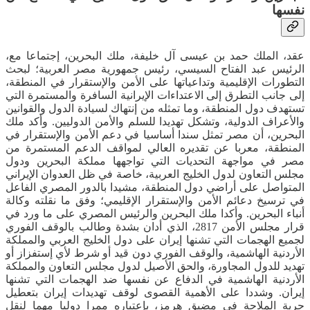
نفسها
عقد، الملك حمد بن عيسى آل خليفة، ملك البحرين، إجتماعا مع،
الرئيس عبد الفتاح السيسي، رئيس جمهورية مصر العربية؛ لبحث
التطورات الإقليمية وتداعياتها على الأمن والإستقرار في المنطقة،
إلى جانب التطرق إلى الاعتداءات الإيرانية السافرة والمستمرة التي
تستهدف دول المنطقة، وما تمثله من إنتهاك لسيادة الدول والقوانين
والأعراف الدولية، وتشكل تهديدا للسلم والأمن الدوليين. وأكد ملك
البحرين، أن مصر تمثل سندا أساسيا في دعم الأمن والإستقرار في
المنطقة، معربا عن تقديره العالي لمواقف الدعم المستمرة من
مصر في مواجهة التحديات التي تواجهها مملكة البحرين ودول
مجلس التعاون لدول الخليج العربية، خاصة في ظل العدوان الإيراني
المتواصل على أراضي دول المنطقة، مشيدا بالدور المصري الفاعل
في ترسيخ دعائم الأمن والإستقرار الإقليمي؛ وفق ما نقلته وكالة
أنباء البحرين. وأكدا ملك البحرين والرئيس المصري على ما ورد في
قرار مجلس الأمن 2817، الذي أدان بشدة وطالب بالوقف الفوري
لجميع الهجمات التي تشنها إيران على دول الخليج العربي والمملكة
الأردنية الهاشمية، والوقف الفوري دون قيد أو شرط لأي إستفزاز أو
تهديد للدول المجاورة، والحق الأصيل لدول مجلس التعاون والمملكة
الأردنية الهاشمية في الدفاع عن نفسها ضد الهجمات التي تشنها
إيران. وشددا على الأهمية القصوى لوقف تهديدات إيران بتعطيل
حرية الملاحة في مضيق هرمز، بإعتباره ممرا دوليا مهما لنقل