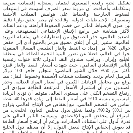
تشكيل لجنة رفيعة المستوى لضمان إستجابة إقتصادية سريعة
ومتكاملة. وأضافت: أن مرونة سعر الصرف أسهمت في إستيعاب
الضغوط الخارجية والحفاظ على هوامش العملات الأجنبية
ومستويات الإحتياطيات الدولية. وقالت: أن مصر تحقق توازنا دقيقا
بين صون الإنضباط المالي في خضم الضغوط الراهنة، ودعم الفئات
الأكثر هشاشة عبر برامج الإنفاق الإجتماعي المستهدفة. وعلى
الصعيد العالمي، حذر الصندوق من إضطرابات في سلسلة التوريد
العالمية، مشيرا إلى أن إغلاق مضيق هرمز بالخليج أدى إلى خفض
حوالي 20% من إمدادات النفط والغاز الطبيعي المسال المنقولة
بحرا في العالم، فضلا عن تضرر البنية التحتية للطاقة في منطقة
الخليج وإيران. ويراقب صندوق النقد الدولي ثلاثة قنوات رئيسية
للتأثير الإقتصادي العالمي، حيث شهدت أسعار النفط والغاز قفزة
بأكثر من 50% خلال الشهر الماضي؛ لتتجاوز حاجز 100 دولار
للبرميل لخام برنت. وتعطلت شحنات الأسمدة وخطوط النقل؛ مما
يرفع من مخاطر الزيادات الكبيرة في أسعار المواد الغذائية. وحذر
الصندوق من أن إستمرار الأسعار المرتفعة للطاقة سيؤدي إلى
إرتفاع التضخم الكلي على مستوى العالم، متوقعا أن تؤدي الزيادة
المستمرة بنسبة 10% في أسعار النفط إلى زيادة قدرها 40 نقطة
أساس في التضخم العالمي، مع إنخفاض في الإنتاج العالمي يتراوح
بين 0.1% و0.2%. وفيما يتعلق بدول مجلس التعاون الخليجي، من
المتوقع أن ينخفض النمو الإقتصادي، وسيعتمد التأثير المالي على
قدرة الدول على استئناف الصادرات، ورغم أن إرتفاع أسعار الطاقة
قد يعوض إنخفاض الإنتاج لبعض الدول، إلا أن معظم دول الخليج
تعتمد على سياسات قوية تم إعتمادها من خلال إصلاحات التنويع