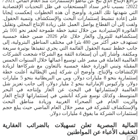
تراجع الإنتاج الذي نتج عن تباطؤ الإستثمارات منذ العام المالي 2021 /
2022؛ بسبب تأخر سداد المستحقات في ظل التحديات الإقتصادية
التي شهدتها تلك الفترة. وأوضح أن هذه الخطوات إنعكست إيجابا
على إعادة تنشيط إستثمارات البحث والإستكشاف وتنمية الحقول.
ولفت إلى أن القطاع يواصل العمل على زيادة الإنتاج المحلي وتقليل
الفاتورة الإستيرادية من خلال تنفيذ خطة طموحة لحفر نحو 101 بئر
إستكشافية للبترول والغاز خلال عام 2026، ضمن خطة خمسية
تستهدف حفر أكثر من 480 بئرا في مختلف المناطق البترولية، إلى
جانب خطط تنمية الحقول القائمة التي يجري تنفيذها بوتيرة سريعة
ومكثفة. وأشار إلى أن إستعادة الثقة مع الشركاء شجعت الشركات
العالمية العاملة في مصر على توسيع أعمالها خلال السنوات الخمس
المقبلة وتبني الوزارة خطة خمسية بالتعاون مع شركاءها لزيادة
الإكتشافات والإنتاج. وأوضح أن شركة إيني الإيطالية أعلنت خطة
إستثمارية بنحو 8 مليارات دولار، وبي بي البريطانية بنحو 5 مليارات
دولار، وأركيوس الإماراتية بنحو 2 مليار دولار، إلى جانب تعزيز شل
العالمية لإستثماراتها في البحث عن الغاز وإنتاجه في البحر
المتوسط، وكذلك توسع شركة أباتشي في إستثماراتها لإنتاج الغاز
والزيت الخام في الصحراء الغربية وزيادة مناطق البحث
والإستكشاف للشركة في مصر خلال العام الماضي حيث يبلغ حجم
إستثمارات الشركة ما يفوق 4 مليارات دولار.
المالية المصرية تعلن تسهيلات بالضرائب العقارية
لتخفيف الأعباء عن المواطنين