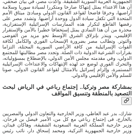
الجمهورية العربية السورية الشقيقة. وأكدت مصر، في بيان صحفي،
أن هذا الاعتداء يمثل إنتهاكا صارخا ومتكررا لسيادة سوريا وسلامة
أراضيها، وخرقا فاضحا لقواعد القانون الدولي ومبادئ ميثاق الأمم
المتحدة التي تكفل سيادة الدول ووحدة أراضيها. وتشدد مصر على
رفضها القاطع لتكرار هذه الممارسات الإسرائيلية الإستفزازية،
محذرة من أن هذا التمادي يمثل إستخفافا خطيرا بالأمن والإستقرار
الإقليمي، وينذر بإنزلاق الشرق الأوسط نحو مزيد من الفوضى
والتوتر. وتطالب مصر بضرورة الإنسحاب الفوري والكامل لكافة
القوات الإسرائيلية من كافة الأراضي السورية المحتلة، التزاما
بقرارات الشرعية الدولية ذات الصلة. وتجدد مصر مطالبتها للمجتمع
الدولي، وفي مقدمته مجلس الأمن الدولي، بالإضطلاع بمسؤولياته،
والتحرك الفوري لوضع حد لهذه الإنتهاكات والاعتداءات الإسرائيلية
المستمرة، وإلزام إسرائيل بالامتثال لقواعد القانون الدولي، صونا
للسلم والأمن الإقليمي والدولي.
بمشاركة مصر وتركيا.. إجتماع رباعي في الرياض لبحث
التصعيد بالمنطقة وتنسيق المواقف
شارك، بدر عبد العاطي، وزير الخارجية والتعاون الدولي والمصريين
بالخارج، فى إجتماع رباعي مع كل من، الأمير فيصل بن فرحان،
وزير خارجية المملكة العربية السعودية الشقيقة، وهاكان فيدان،
وزير خارجية الجمهورية التركية، ومحمد إسحاق دار، نائب رئيس