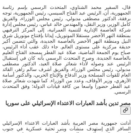
قال، السفير محمد الشناوي، المتحدث الرسمي بإسم رئاسة
الجمهورية، أن، الرئيس عبد الفتاح السيسي، رئيس الجمهورية، توجه
برفقة، الدكتور مصطفى مدبولي، رئيس مجلس الوزراء، والفريق
كامل الوزير، وزير النقل، والمهندس خالد عباس، رئيس مجلس إدارة
شركة العاصمة الإدارية للتنمية العمرانية، إلى المركز الترفيهي
بمنطقة النهر الأخضر مستقلا المونوريل، إيذانا بإفتتاح مونوريل شرق
النيل ومنطقة النهر الأخضر بالعاصمة الجديدة، والتي تتضمن أكبر
حديقة مركزية على مستوى العالم. جاء ذلك عقب أداء الرئيس،
صباح يوم الجمعة الماضية، صلاة عيد الفطر بمسجد الفتاح العليم
بالعاصمة الجديدة. وصرح المتحدث الرسمي بأنه كان في إستقبال
الرئيس عند وصوله لأداء شعائر صلاة العيد، الدكتور مصطفى
مدبولي، رئيس مجلس الوزراء، والفريق أشرف سالم زاهر، القائد
العام للقوات المسلحة وزير الدفاع والإنتاج الحربي، والدكتور أسامة
الأزهري، وزير الأوقاف، وعدد من الوزراء. كما شهدت شعائر صلاة
عيد الفطر حضورا واسعا من كافة قيادات الدولة؛ وفق المتحدث
الرسمي.
مصر تدين بأشد العبارات الاعتداء الإسرائيلي على سوريا
أدانت جمهورية مصر العربية بأشد العبارات الاعتداء الإسرائيلي
السافر الذي إستهدف منشآت وبنى تحتية عسكرية في جنوب