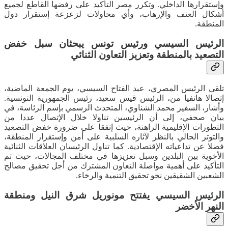
وإستقرارها الداخلي. وتكرر مصر التأكيد على رفضها القاطع لجميع
أشكال العنف والإرهاب، وأي محاولات لزعزعة إستقرار دول
المنطقة.
الرئيس السيسي ورئيس تونس يبحثان سبل خفض
التصعيد بالمنطقة وتعزيز التعاون الثنائي
تلقى الرئيس المصري، عبد الفتاح السيسي، يوم الجمعة الماضية،
إتصالا هاتفيا من، الرئيس قيس سعيد، رئيس الجمهورية التونسية.
وأشار، السفير محمد الشناوي، المتحدث الرسمي بإسم الرئاسة، في
بيان صحفي، إلى أن الرئيسين تناولا خلال الإتصال عددا من
التطورات الإقليمية الراهنة، حيث إتفقا على ضرورة خفض التصعيد
والتوتر الحالي بالنظر لآثاره السلبية على أمن وإستقرار المنطقة،
فضلا عن تداعياته الإقتصادية. كما تناول الرئيسان العلاقات الثنائية
الأخوية بين البلدين وسبل تعزيزها في مختلف المجالات، حيث تم
التأكيد على أهمية مواصلة التعاون المشترك من أجل تحقيق مصالح
الشعبين الشقيقين نحو تحقيق التنمية والرخاء.
الرئيس السيسي يفتتح مونوريل شرق النيل ومنطقة
النهر الأخضر