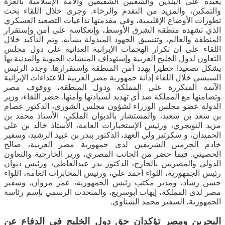
يعيده على البلدين والشعبين الشقيقين والأمة الإسلامية بالعزة
والتمكين، والمزيد من التقدم والرخاء. وجرى خلال اللقاء بحث
تطورات الأوضاع الإقليمية، وفي مقدمتها تداعيات التصعيد العسكري
الذي تشهده منطقة الشرق الأوسط، وإنعكاسه على أمن وإستقرار
المنطقة والعالم، وتنسيق الجهود المبذولة بشأنه. وتم التأكيد خلال
اللقاء على أن تكرار الهجمات الإيرانية العدائية على دول مجلس
التعاون لدول الخليج العربية وإستهداف المنشآت الحيوية والمدنية بها
يشكل تصعيدا خطيرا يهدد أمن المنطقة وإستقرارها. وجدد الرئيس
السيسي خلال اللقاء إدانة جمهورية مصر العربية للاعتداءات الإيرانية
الآثمة المتكررة على المملكة ودول المنطقة، ووقوف مصر
وتضامنها مع المملكة ضد أي تهديد لسيادتها وأمنها. حضر اللقاء، وزير
الدولة عضو مجلس الوزراء لشؤون مجلس الشورى، الدكتور عصام
بن سعد بن سعيد، والمستشار بالديوان الملكي، الأستاذ محمد بن
مزيد التويجري، ورئيس الإستخبارات العامة، الأستاذ خالد بن علي
الحميدان، و سكرتير ولي العهد، الدكتور بندر بن عبيد الرشيد، وسفير
خادم الحرمين الشريفين لدى جمهورية مصر العربية، صالح
الحصيني. فيما حضر من الجانب المصري، وزير الخارجية والتعاون
الدولي والمصريين بالخارج، الدكتور بدر عبدالعاطي، ورئيس ديوان
رئيس الجمهورية، اللواء أحمد علي، ورئيس المخابرات العامة، اللواء
حسن رشاد، ومدير مكتب رئيس الجمهورية، عمر مروان، وسفير
مصر لدى المملكة، إيهاب أبوسريع، والمتحدث الرسمي بإسم رئاسة
الجمهورية، السفير محمد الشناوي.
البحرين ومصر تؤكدان حق دول الخليج في الدفاع عن