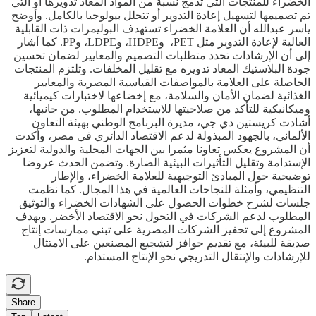
الخضراء للمنتجات التي تدمج نسبة من المواد المعاد تدويرها أو التي
تم تصميمها لتسهيل إعادة التدوير أو تتحلل بيولوجيا بالكامل. وأوضح
ياسر عبدالله أن العلامة الخضراء تستهدف البوليمرات ذات القابلية
العالية لإعادة التدوير مثل PET، وHDPE، وLDPE، وPP. كما أشار
إلى أن الإرشادات تحدد متطلبات التصميم والمعايير لضمان تحسين
جودة البلاستيك المعاد تدويره مع تقليل المخلفات. وتلتزم المنتجات
الحاصلة على العلامة بالمواصفات القياسية المصرية والمعايير
الغذائية لضمان الأمان والسلامة، مع إخضاعها لاختبارات كيميائية
وميكانيكية للتأكد من صلاحيتها للاستخدام المطلوب. من جانبها،
أشادت كريستين دي جي، مديرة البرنامج الوطني بهيئة التعاون
الألماني، بالجهود المبذولة لدعم الاقتصاد الدائري في مصر، وأكدت
أن المشروع يعكس تعاونا مثمرا بين الجهات المحلية والدولية لتعزيز
الإستدامة وتقليل التأثيرات البيئية الضارة. وتضمن الحدث عروضا
توضيحية حول المبادئ التوجيهية للعلامة الخضراء، والإطار
التنظيمي، وأمثلة للنجاحات العالمية في هذا المجال. كما نظمت
جلسات لشرح خطوات الحصول على الشهادات الخضراء والتوثيق
المطلوب لدعم الشركات في التحول نحو الاقتصاد الأخضر. ويهدف
المشروع إلى تحفيز الشركات المصرية على تبني ممارسات إنتاج
صديقة للبيئة، مع تقديم حوافز لتشجيع المصنعين على الامتثال
للإرشادات والإنتقال التدريجي نحو الإنتاج المستدام.
Share