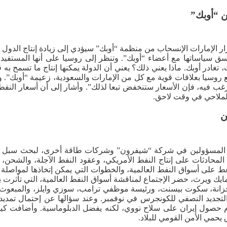
ن “أوبك”
ار الإمارات الإنسحاب من منظمة “أوبك” سيؤدي إلى زيادة إنتاج الدول
سق سياساتها مع أعضاء “أوبك”. وتنظر إلى روسيا على أنها المستفيد
تغادر أوبك. ماذا يعني ذلك؟ يعني أن الدولة يمكنها إنتاج ما تسمح به
روسيا بعلاقات قوية مع كل من الإمارات والسعودية، زعيمة “أوبك”. و
 ترغب فيه، فإن الأسعار ستنخفض تبعا لذلك”. وأشار إلى أن أسعار ال
الملاحي في وقت لاحق.
ن
 كبار المسؤولين في شركة “شيفرون” وشركات طاقة أخرى، لبحث سبل 
لمحادثات على إنتاج النفط الأمريكي، وعقود النفط الآجلة، والشحن
لى أسواق النفط العالمية، والخطوات التي يمكن إتخاذها لمواصلة الح
 ويرث، حضر الإجتماع لمناقشة أسواق النفط العالمية، التي تأثرت بشد
لخزانة، سكوت بيسنت، ورئيسة موظفي ترامب، سوزي وايلز، والمبعوث
لتجديد النصفي للكونجرس في نوفمبر. وعند سؤالها عن إحتمال تمديد 
حصول إيران على سلاح نووي، لكنه يفضل الدبلوماسية. وأضافت كيلي في 
 يحمي الأمن القومي للبلاد.