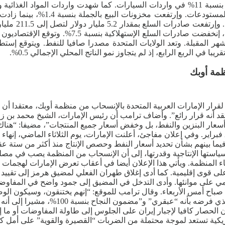
بمقدار 9.6 مليار دولار لتصل إلى 299.3 مليار دولار، مما يعكس زيادة بنسبة 11% في واردات السيا
المتوقع لعجز 
والسلع الرأسمالية واللوازم الصناعية، بما في ذلك 
المقبلة. وتعد الولايات المتحدة مصدرا صافيا للنفط. ويتوقع إستطلاع 
ظمة أوبك
ي لقرار الإمارات العربية المتحدة بالإنسحاب من منظمة أوبك، معتقدا
ن في البيت الأبيض بعد لقائه رواد فضاء مهمة أرتميس 2: “أعتقد أنه قرار رائع”. وأضاف ترامب أن رئي
أسعار البنزين والنفط، بل وخفض أسعار جميع المنتجات”، مضيفا: “هناك
حادا منذ أن شنت الولايات المتحدة وإسرائيل الحرب على إيران في 28 فبراير. وفي إعلان مفاجئ، أعلنت الإمار
فيما بينهم بشأن تحديد أسعار النفط وحصص الإنتاج منذ أكثر من ستة عق
استها الإنتاجية وقدرتها، إلى أن الإنسحاب من المنظمة يصب في مصلحت
ضاء المنظمة. ويأتي هذا الإعلان أيضا في أعقاب تعرض الإمارات لهجما
ى قوى إقليمية. كما أدى إغلاق طهران الفعلي لمضيق هرمز إلى تقييد ق
 على موانئها. وأدى التدخل في المضيق إلى جمود واضح في المفاوضا
اح أمس الأربعاء. وقال ترامب للموقع: “إنهم يختنقون، وسيكون الوضع
في حديثه من المكتب البيضاوي بعد ظهر يوم 
ن الحصار كافيا لإجبار إيران على الجلوس إلى طاولة المفاوضات أو ما 
يكية تستعد لموجة محتملة من الضربات “القصيرة والقوية” على أمل كس