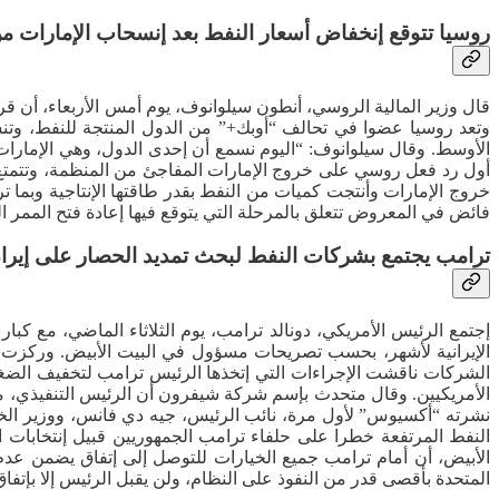
روسيا تتوقع إنخفاض أسعار النفط بعد إنسحاب الإمارات م
قال وزير المالية الروسي، أنطون سيلوانوف، يوم أمس الأربعاء، أن قر
وتعد روسيا عضوا في تحالف “أوبك+” من الدول المنتجة للنفط، وتن
الأوسط. وقال سيلوانوف: “اليوم نسمع أن إحدى الدول، وهي الإمارات، 
أول رد فعل روسي على خروج الإمارات المفاجئ من المنظمة، وتتمتع 
خروج الإمارات وأنتجت كميات من النفط بقدر طاقتها الإنتاجية وبما
فائض في المعروض تتعلق بالمرحلة التي يتوقع فيها إعادة فتح الممر 
ترامب يجتمع بشركات النفط لبحث تمديد الحصار على إيرا
إجتمع الرئيس الأمريكي، دونالد ترامب، يوم الثلاثاء الماضي، مع
الإيرانية لأشهر، بحسب تصريحات مسؤول في البيت الأبيض. وركزت ا
الشركات ناقشت الإجراءات التي إتخذها الرئيس ترامب لتخفيف الضغط ع
الأمريكيين. وقال متحدث بإسم شركة شيفرون أن الرئيس التنفيذي، مايك
نشرته “أكسيوس” لأول مرة، نائب الرئيس، جيه دي فانس، ووزير ا
النفط المرتفعة خطرا على حلفاء ترامب الجمهوريين قبيل إنتخابات ا
الأبيض، أن أمام ترامب جميع الخيارات للتوصل إلى إتفاق يضمن عدم 
المتحدة بأقصى قدر من النفوذ على النظام، ولن يقبل الرئيس إلا بإتفاق