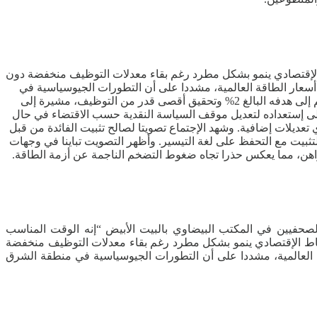
فائدة، يوم أمس الأربعاء، عند نطاقها الحالي الذي يتراوح بين 3.5% و3.75% مؤكدا أن النشاط الإقتصادي ينمو بشكل مطرد رغم بقاء معدلات التوظيف منخفضة دون
 أسعار الطاقة العالمية، مشددا على أن التطورات الجيوسياسية في
منطقة الشرق الأوسط تساهم في زيادة حالة عدم اليقين بشأن التوقعات الإقتصادية المستقبلية. وأكدت اللجنة التزامها الراسخ بإعادة التضخم إلى هدفه البالغ 2% وتحقيق أقصى قدر من التوظيف، مشيرة إلى
الي إلى إستعداده لتعديل موقف السياسة النقدية حسب الاقتضاء في حال
يلات إضافية. وشهد الإجتماع تصويتا لصالح تثبيت الفائدة من قبل
التثبيت مع التحفظ على لغة التيسير. وأظهر التصويت تباينا في وجهات
اهن، مما يعكس حذرا تجاه ضغوط التضخم الناجمة عن أزمة الطاقة.
لصحفيين في المكتب البيضاوي بالبيت الأبيض “إنه الوقت المناسب
س الإحتياطي الفيدرالي على أسعار الفائدة عند نطاق يتراوح بين 3.5% و3.75%، مؤكدة أن النشاط الإقتصادي ينمو بشكل مطرد رغم بقاء معدلات التوظيف منخفضة
ة العالمية، مشددا على أن التطورات الجيوسياسية في منطقة الشرق