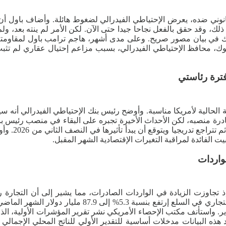
انوني ضده، يعرض الإحتياطي الفيدرالي لضغوط هائلة. وأضاف باول أ
ذلك، وقد حقق بالفعل نجاحا جيدا حتى الآن. لكن الأمر لم ينته بعد،
ة، وذلك في بيان مصور صريح. وعلى مدى أشهر، هاجم ترامب باول لمقا
وك، محافظ الإحتياطي الفيدرالي، بسبب مزاعم إحتيال عقاري لم تثبت
ترة رئاستي
دية الحالية لأمريكا مناسبة. وأوضح رئيس بنك الإحتياطي الفيدرالي أ
غادرة منصبه، لكن الأحداث الأخيرة تجبره على البقاء في منصب رئيس بنك 
أن الرسوم ا
يت الفائدة لمراقبة التغيرات الإقتصادية الشهر المقبل.
واردات
تجاوزت الزيادة في الواردات الصادرات، مما يشير إلى أن التجارة رب
الإحصاء التابع لوزارة التجارة الأمريكية، يوم أمس الأر
دولار، بعد تسجيل 83.5 مليار دولار في فبراير. واستأنف مكتب الإحصاء الأمريكي نشر تقرير 
هذه البيانات مدخلات أساسية للتقدير الأولي للناتج المحلي الإجمالي