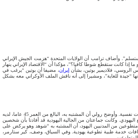
ا نستسلم”. وأضاف ترامب أن الولايات المتحدة “هزمت الجيش الإيراني
 إذا كانت ستقطع شوطا كافيا؟”، مؤكدا أن “الاقتصاد الإيراني ينهار
س الروسي، فلاديمير بوتين، بشأن
إيران
، مضيفا أن بوتين “يرغب في
أنها “جيدة للغاية”، ومشيرا إلى أنه ناقش الملف الأوكراني معه بشكل
أعلنت شرطة العاصمة البريطانية على لسان، مارك رولي، يوم أمس الأربعاء، أن واقعة الطعن التي شهدتها لندن نفذها شخص يعاني مشكلات نفسية. وأوضح رولي أن المشتبه به، البالغ من العمر 45 عاما، لديه
يهودي. وكانت جماعتان من الجالية اليهودية قد أفادتا بأن شخصين
متطوعين من المدنيين اليهود، أن المشتبه به “شوهد وهو يركض على
ات خدمة طبية تطوعية يهودية. وفي السياق، وصف، كير ستارمر،
المتطوعين.