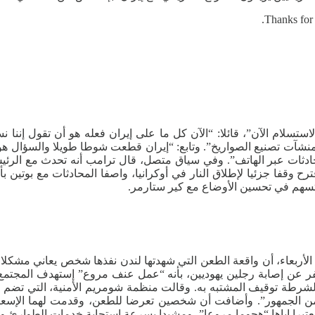
Thanks for 
الاستسلام الآن”، قائلا: “الآن كل ما على إيران فعله هو أن تقول إنن
شآت تصنيع الصواريخ”. وتابع: “إيران قطعت شوطا طويلا والسؤال هو ما
حادثات عبر الهاتف”. وفي سياق متصل، قال ترامب أنه تحدث مع الرئي
ترح وقفا جزئيا لإطلاق النار في أوكرانيا، واصفا المحادثات مع بوتين ب
 تسهم في تحسين الأوضاع مع كير ستارمر.
ر عن إصابة رجلين يهوديين، بأنه “عمل عنف مروع” إستهدف المجتمع ال
لشرطة توقيف المشتبه به. وقالت منظمة شومريم الأمنية، التي تضم 
ن الجمهور”. وأضافت أن شخصين تعرضا للطعن، وقدمت لهما الإسعاف
 معتبرا إياها “هجوما مروعا”، ومشيدا بسرعة إستجابة خدمات الطوارئ و