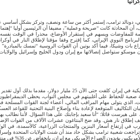
يركي، دونالد ترامب، إستمر أكثر من ساعة ونصف، وتركز بشكل أساسي ع
أن المحادثة كانت “صريحة وعملية”، مضيفا أن الرئيسين أوليا “إهتماما 
 فرصة للمفاوضات ويسهم في إستقرار الأوضاع، محذرا في الوقت نفس
نامج النووي الإيراني، كما إقترح وقفا مؤقتا لإطلاق النار في أوكرانيا
لنزاع بات وشيكا، فيما أكد بوتين أن القوات الروسية “تمسك بالمبادر
أن موسكو ستواصل إتصالاتها مع إيران ودول الخليج وإسرائيل والولايات
قال مسؤول كبير في البنتاجون، يوم أمس الأربعاء، أن الحرب الأمريكي
ركة صعبة للحفاظ على أغلبيتهم في مجلس النواب، يحظى الديمقراطيون
هيرست، الذي يتولى مهام المراقب المالي، أعضاء لجنة القوات المسل
ان التكاليف المتوقعة لإعادة بناء وإصلاح البنية التحتية للقواعد ا
 هيرست قائلا: “أنا سعيد بإجابتك على هذا السؤال. لأننا نطالب بهذا 
الطرفان حاليا على وقف إطلاق نار هش. وقد ضخ البنتاغون عشرات الآلاف من ال
 في إرتفاع أسعار البنزين والمنتجات الزراعية، كالأسمدة، في الولا