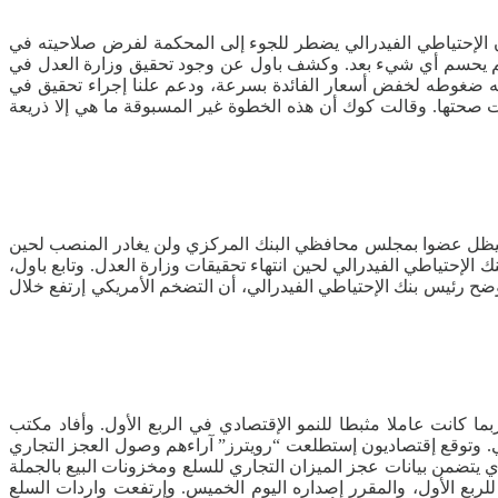
ن الإحتياطي الفيدرالي يضطر للجوء إلى المحكمة لفرض صلاحيته في
 ولم يحسم أي شيء بعد. وكشف باول عن وجود تحقيق وزارة العدل في
ومته ضغوطه لخفض أسعار الفائدة بسرعة، ودعم علنا إجراء تحقيق في
 صحتها. وقالت كوك أن هذه الخطوة غير المسبوقة ما هي إلا ذريعة
نه سيظل عضوا بمجلس محافظي البنك المركزي ولن يغادر المنصب لحين
الإحتياطي الفيدرالي لحين انتهاء تحقيقات وزارة العدل. وتابع باول،
لجمركية كان يتوقع أن تسبب إرتفاعا مفاجئا في الأسعار ثم تتراجع تدريجيا ويتوقع أن يبدأ تأثيرها في النصف الثاني من 2026. وأوضح رئيس بنك الإحتياطي الفيدرالي، أن التضخم الأمريكي إرتفع خلال
ما كانت عاملا مثبطا للنمو الإقتصادي في الربع الأول. وأفاد مكتب
بعاء، أن العجز التجاري في السلع إرتفع بنسبة 5.3% إلى 87.9 مليار دولار الشهر الماضي. وتوقع إقتصاديون إستطلعت “رويترز” آراءهم وصول العجز التجاري
المؤشرات الأولية، الذي يتضمن بيانات عجز الميزان التجاري للسلع ومخزونات البيع بالجملة
 للربع الأول، والمقرر إصداره اليوم الخميس. وإرتفعت واردات السلع