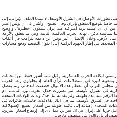
لى تطورات الأوضاع في الشرق الأوسط، لا سيما الملف الإيراني، إلى
خاصا للوضع المتعلق بإيران وفي الخليج”. وأشار إلى أن بوتين إعتبر
ه من أن أي عملية برية أميركية ضد إيران ستكون “خطيرة”. وأوضح
 بمناسبة ذكرى نهاية الحرب العالمية الثانية. وفي ما يتعلق بالأزمة
ة” على الأرض. وخلال الإتصال، عبر بوتين عن دعمه لترامب في أعقاب
 المتحدة، في إطار الجهود الرامية إلى احتواء التصعيد ودفع مسارات
ة في إيران كلفت حتى الآن 25 مليار دولار، مقدما بذلك أول تقدير رسمي لتكلفة الحرب العسكرية. وقبل ستة أشهر فقط من إنتخابات
 بشعبية كبيرة في إستطلاعات الرأي العام، إذ يحاولون ربط الحرب
حة في مجلس النواب أن معظم هذه الأموال خصصت للذخائر. ولم يفصل
لعسكرية في الشرق الأوسط التي تضررت خلال الحرب. ورد النائب، آدم
الرقم منذ مدة طويلة، ولم يقدمه لنا أحد”. وبدأت الولايات المتحدة
قوات الإضافية في الشرق الأوسط، بما في ذلك إبقاء ثلاث حاملات طائرات في
يات المتحدة، إضافة إلى قائمة طويلة من أسعار السلع الإستهلاكية
المرتفعة الأخرى. وقتل 13 جنديا أمريكيا في النزاع، وأُصيب المئات. وتراجعت شعبية ترامب بشكل حاد منذ أن شنت الولايات المتحدة وإسرائيل حربا على إيران في 28 فبراير، مما أدى إلى إرتفاع أسعار البنزين.