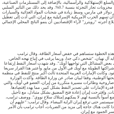
رات. كما شهدت واردات المواد الغذائية والسلع الإستهلاكية والرأسمالية، بالإضافة إلى المستلزمات الصناعية،
زيادات ملحوظة. وإنتهى المطاف ببعض هذه الواردات كمخزون في المستودعات. وإرتفعت مخزونات البيع بالجملة بنسبة 1.4%، بينما زادت مخزونات تجار التجزئة بنسبة 0.7%. وقد يحد ذلك من التأثير السلبي
الميزان التجاري للسلع على نمو الناتج المحلي الإجمالي. وإرتفعت صادرات السلع بمقدار 5.2 مليار دولار لتصل إلى 211.5 مليار دولار في مارس، وسط زيادة في شحنات المواد الغذائية والسيارات
النفط. في المقابل، إنخفضت صادرات السلع الإستهلاكية بنسبة 7.5%. وتوقع الإقتصاديون أن تسهم الحرب الأمريكية الإسرائيلية مع إيران، التي أدت إلى تعطيل
أجرته “رويترز” لآراء الإقتصاديين أن ينمو الناتج المحلي الإجمالي
 أن هذه الخطوة ستساهم في خفض أسعار الطاقة. وقال ترامب
س الإمارات، الشيخ محمد بن زايد آل نهيان، “شخص ذكي جدا، وربما يرغب في إتباع نهجه الخاص.
 بعض المشاكل التي تواجهها أوبك”. وقد شهدت أسعار النفط إرتفاعا
ات، يوم الثلاثاء الماضي، إنهاء شراكتها الطويلة مع أوبك في الأول من مايو. وأعتبر هذا القرار سريعا
ود. وكانت الإمارات العربية المتحدة ثالث أكبر منتج للنفط في منظمة
ها الوطنية، وفقا لبيان صادر عن وزارة الطاقة. وأكدت الوزارة
ت صاروخية وطائرات مسيرة متكررة من إيران، العضو في أوبك، والتي
درة الإمارات على تصدير النفط بشكل كبير، مما يهدد إقتصادها.
ت. وإقترحت إيران إعادة فتح المضيق بشكل متبادل، مع تأجيل
 أسوأ بالنسبة لهم. لا يمكنهم إمتلاك سلاح نووي”. ووصف ترامب،
أمس الأربعاء، الحصار الذي فرضه بأنه “عبقري” و”مضمون النجاح بنسبة 100%، مشيرا إلى أنه سيستمر حتى ترفع إيران الراية البيضاء. وقال ترامب: “عليهم أن
إذا كانت هناك حاجة إلى مزيد من الضربات، أجاب ترامب بأن الأمر
ر الجمود مع إيران.