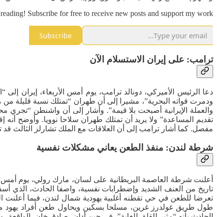
reading! Subscribe for free to receive new posts and support my work.
Subscribe
ترامب: على إيران الاستسلام الآن
دعا الرئيس الأميركي، دونالد ترامب، يوم أمس الأربعاء، إيران إلى “
ودمرت قواته البحرية”، مشيرا إلى أن طهران “تمتلك نسبة قليلة من من
والعملة الإيرانية أصبحت بلا قيمة”. وأشار إلى أن واشنطن “تجري م
تقديم المساعدة” ولا يريد أن تمتلك طهران سلاحا نوويا. وأوضح أنه إق
مفصل. كما أشار ترامب إلى أن العلاقات مع الملك تشارلز الثالث قد
شرطة لندن: منفذ الطعن يعاني مشكلات نفسية
تاريخ من العنف الشديد وإضطرابات نفسية، واصفا الحادث، الذي أسف
تعرضا للطعن في حي تقطنه أغلبية يهودية شمال لندن، فيما أعلنت ا
طول طريق غولدرز غرين، مسلحا بسكين ويحاول طعن أفراد يهود م
الحادث بأنه “مثير للقلق للغاية”، في حين أدان، صادق خان، الواقعة،