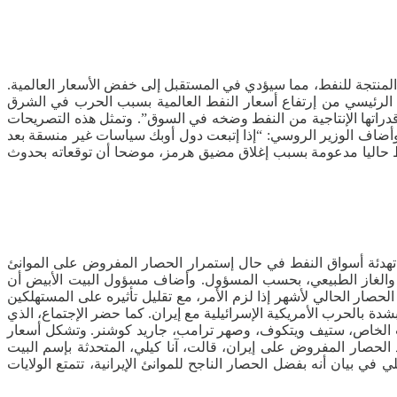
 المنتجة للنفط، مما سيؤدي في المستقبل إلى خفض الأسعار العالمية.
 الرئيسي من إرتفاع أسعار النفط العالمية بسبب الحرب في الشرق
 قدراتها الإنتاجية من النفط وضخه في السوق”. وتمثل هذه التصريحات
أضاف الوزير الروسي: “إذا إتبعت دول أوبك سياسات غير منسقة بعد
نفط حاليا مدعومة بسبب إغلاق مضيق هرمز، موضحا أن توقعاته بحدوث
تهدئة أسواق النفط في حال إستمرار الحصار المفروض على الموانئ
، والغاز الطبيعي، بحسب المسؤول. وأضاف مسؤول البيت الأبيض أن
صار الحالي لأشهر إذا لزم الأمر، مع تقليل تأثيره على المستهلكين
ة بالحرب الأمريكية الإسرائيلية مع إيران. كما حضر الإجتماع، الذي
 الخاص، ستيف ويتكوف، وصهر ترامب، جاريد كوشنر. وتشكل أسعار
الحصار المفروض على إيران، قالت، آنا كيلي، المتحدثة بإسم البيت
بيان أنه بفضل الحصار الناجح للموانئ الإيرانية، تتمتع الولايات