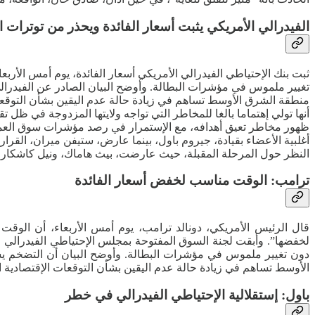
الفيدرالي الأمريكي يثبت أسعار الفائدة ويحذر من توترات
تغيير ملموس في مؤشرات البطالة. وأوضح البيان الصادر عن الفيدرالي
أنها تولي إهتماما بالغا للمخاطر التي تواجه ولايتها المزدوجة في ظل 
ظهور مخاطر تعيق أهدافه، مع الإستمرار في رصد مؤشرات سوق العمل و
أغلبية الأعضاء بقيادة، جيروم باول، بينما عارض، ستيفن ميران، القرا
النظر حول المرحلة المقبلة، حيث عارضت، بيث هاماك، ونيل كاشكاري
ترامب: الوقت مناسب لخفض أسعار الفائدة
قال الرئيس الأمريكي، دونالد ترامب، يوم أمس الأربعاء، أن الوق
دون تغيير ملموس في مؤشرات البطالة. وأوضح البيان أن التضخم يشه
الأوسط تساهم في زيادة حالة عدم اليقين بشأن التوقعات الإقتصادية ا
باول: إستقلالية الإحتياطي الفيدرالي في خطر