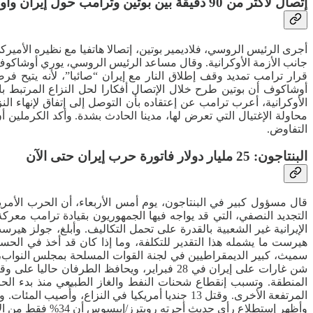
إتصال لأكثر من 90 دقيقة بين بوتين وترامب حول إيران وأوكرانيا
أجرى الرئيس الروسي، فلاديمير بوتين، إتصالا هاتفيا مع نظيره الأم
جانب الأزمة الأوكرانية. وقال مساعد الرئيس الروسي، يوري أوشاكوف، 
قرار ترامب تمديد وقف إطلاق النار مع إيران “صائبا”، لأنه يتيح
أوشاكوف أن بوتين طرح خلال الإتصال أفكارا لحل النزاع المرتبط بالبر
الأوكرانية، أعرب ترامب عن إعتقاده بأن التوصل إلى إتفاق لإنهاء ا
محاولة الإغتيال التي تعرض لها، مدينا الحادث بشدة. وأكد الكرملين 
التفاوض.
البنتاجون: 25 مليار دولار فاتورة حرب إيران حتى الآن
التجديد النصفي، التي قد يواجه فيها الجمهوريون بقيادة ترامب مع
الإيرانية غير الشعبية بالقدرة على تحمل التكاليف. وأبلغ، جولز 
هيرست ما يشمله هذا التقدير للتكلفة، وما إذا كان قد أخذ في الحسب
سميث، كبير الديمقراطيين في لجنة القوات المسلحة بمجلس النواب، على
شن غارات على إيران في 28 فبراير، ويحافظ 
المنطقة. وتسبب إنقطاع شحنات النفط والغاز الطبيعي منذ بدء الحرب
وأظهر إستطلاع رأي حديث أجرته رويترز/إيبسوس أن 34% فقط من الأمريكيين يؤيدون الصراع الأمريكي مع إيران، بإنخفاض عن 36% في منتصف أبريل و38% في منتصف مارس.