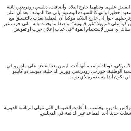
لقبض عليهما ونقلهما خارج البلاد. وأضافت، ديلسي رودريغيز، نائبة
دا خطيرا وإنتهاكا للسيادة الوطنية. يأتي هذا الموقف بعد أن أعلن
حيلهما جوا إلى خارج البلاد، مؤكدا أن العملية نفذت بالتنسيق مع
ركية على فنزويلا “غير قانونية”، واصفا ما يحدث بأنه “ثاني حرب غير
ن هناك أي مبرر لإستخدام القوة “في غياب إعلان حرب أو تفويض
لأميركي، دونالد ترامب، أنها أدت اليمين بعد القبض على مادورو في
 الوطنية، خورخي رودريغيز، ووزير الداخلية، ديوسدادو كابييو،
لن تكون أبدا مستعمرة لأي دولة.
كولاس مادورو، بحسب ما أفادت الصومال التي تتولى الرئاسة الدورية
غلت حديثا أحد المقاعد غير الدائمة في المجلس.