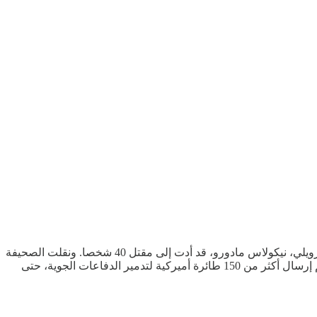
كشفت صحيفة نيويورك تايمز الأميركية، أن العملية التي نفذتها الولايات المتحدة ضد فنزويلا، يوم أمس السبت، وأدت إلى إعتقال الرئيس الفنزويلي، نيكولاس مادورو، قد أدت إلى مقتل 40 شخصا. ونقلت الصحيفة
عن مسؤول فنزويلي رفيع المستوى قوله أن ما لا يقل عن 40 شخصا، بينهم مدنيون وجنود، قتلوا في الهجوم. وذكر مسؤولون أميركيون أنه تم إرسال أكثر من 150 طائرة أميركية لتدمير الدفاعات الجوية، حتى