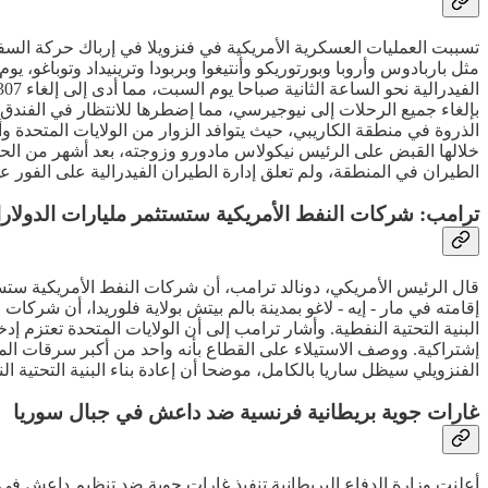
تسببت العمليات العسكرية الأمريكية في فنزويلا في إرباك حركة الس
مثل باربادوس وأروبا وبورتوريكو وأنتيغوا وبربودا وترينيداد وتوباغو،
بإلغاء جميع الرحلات إلى نيوجيرسي، مما إضطرها للانتظار في الفندق ل
الذروة في منطقة الكاريبي، حيث يتوافد الزوار من الولايات المتحدة 
خلالها القبض على الرئيس نيكولاس مادورو وزوجته، بعد أشهر من ال
الطيران في المنطقة، ولم تعلق إدارة الطيران الفيدرالية على الفور ع
ترامب: شركات النفط الأمريكية ستستثمر مليارات الدولارا
قال الرئيس الأمريكي، دونالد ترامب، أن شركات النفط الأمريكية س
إقامته في مار - إيه - لاغو بمدينة بالم بيتش بولاية فلوريدا، أن شركات
البنية التحتية النفطية. وأشار ترامب إلى أن الولايات المتحدة تعت
إشتراكية. ووصف الاستيلاء على القطاع بأنه واحد من أكبر سرقات المم
الفنزويلي سيظل ساريا بالكامل، موضحا أن إعادة بناء البنية التحتية 
غارات جوية بريطانية فرنسية ضد داعش في جبال سوريا
أعلنت وزارة الدفاع البريطانية تنفيذ غارات جوية ضد تنظيم داعش ف