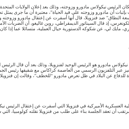
ان الرئيس نيكولاس مادورو وزوجته، وذلك بعد إعلان الولايات المتحدة ا
إثبات أن مادورو وزوجته على قيد الحياة”، معتبرة أن ما جرى يمثل تصعي
عة النطاق” ضد فنزويلا، قال أنها أسفرت عن إعتقال مادورو وزوجته وتر
كونغرس، إذ قال السيناتور الديمقراطي، روبن غاليغو، أن الضربات الأمي
ري، مايك لي، عن شكوكه الدستورية حيال العملية، متسائلا عما إذا كا
يكولاس مادورو هو الرئيس الوحيد لفنزويلا، وذلك بعد أن قال الرئيس ا
يز عبر التلفزيون الرسمي من العاصمة كراكاس مع شقيقها رئيس الجمعية
دة للدفاع عن البلاد في ظل تعرض مادورو “للخطف”، وقالت إن فنزويلا 
لية العسكرية الأميركية في فنزويلا التي أسفرت عن إعتقال الرئيس ني
ب أن تعقد الجلسة بناء على طلب من فنزويلا نقلته كولومبيا، التي ش