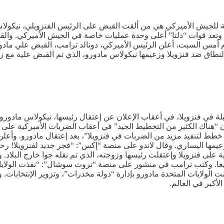
بعة للجيش الأميركي هي من ألقت القبض على الرئيس الفنزويلي، نيكو
 وتعد قوات “دلتا” أعلى وحدة عمليات خاصة في الجيش الأميركي. وال
دي، عام 2019. وفي وقت سابق من يوم أمس السبت، أعلن الرئيس الأميركي، دونالد ترامب،
طاق ضد فنزويلا وزعيمها نيكولاس مادورو، الذي تم القبض عليه مع ‌ز
ة في فنزويلا، في أعقاب الإعلان عن إعتقال رئيسها، نيكولاس مادورو، 
 “هناك الكثير من التخطيط الجيد” في أعقاب الضربات الأميركية على ف
 خطط لتنفيذ مزيد من الضربات في فنزويلا”، بعد إعتقال مادورو. وأعلن 
زعيمها اليساري. وقال لاندو على منصة “إكس”: “فجر جديد لفنزويلا! ر
 فنزويلا وإعتقلت رئيسها وزوجته، الذي تم نقله جوا خارج البلاد. ولم
عيمها العسكري، مانويل نوريغا. وكتب ترامب في منشور على منصة “تروث سوشال”: “ن
همت الولايات المتحدة مادورو بإدارة “دولة مخدرات”، وتزوير الإنتخابا