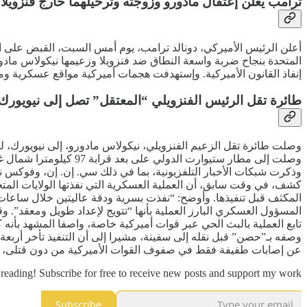
ترامب يعلن إعتقال مادورو وزوجته وترحيلهما خارج فنزويلا
أعلن الرئيس الأميركي، دونالد ترامب، يوم أمس السبت، القبض على ا
المتحدة بنجاح ضربة واسعة النطاق ضد فنزويلا وزعيمها نيكولاس مادو
إنفاذ القانون الأميركية. وإستهدفت هجمات أميركية مواقع عسكرية وم
طائرة تقل الرئيس الفنزويلي “المعتقل” تصل إلى نيويورك
وصلت طائرة تقل الزعيم الفنزويلي، نيكولاس مادورو، إلى نيويورك، ليلة
وصلت إلى مطار ​ستيوار
وذكرت شبكات الأخبار التلفزيونية، بما في ذلك ‌سي. إن. إن، وفوكس ن
كشف، في وقت سابق، أن العملية العسكرية التي نفذتها الولايات الم
المسؤول العسكري البارز العملية بأنها “تتويج لإعداد طويل ومعقد”. و
تابع العملية بالبث الحي عبر قوات أميركية خاصة، واصفا المشهد بأنه
وصفه بـ”حصن” قبل نقله إلى سفينة، مشيرا إلى أن التنفيذ تأخر أربعة
عن إصابات طفيفة فقط في صفوف القوات الأميركية من دون قتلى، واصفا
reading! Subscribe for free to receive new posts and support my work.
Subscribe