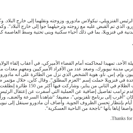
لرئيس الفنزويلي، نيكولاس مادورو، وزوجته ونقلهما إلى خارج البلاد
رو، الذي تم القبض عليه مع ‌زوجته وترحيلهما جوا إلى خارج البلاد”
دنية في فنزويلا، بما في ذلك أحياء سكنية وبنى تحتية وسط العاصمة ك
 الأحد، تمهيدا لمحاكمته أمام القضاء الأميركي، في أعقاب إلقاء الولا
ت الدولي على بعد قرابة 97 كيلومترا شمال غربي مدينة نيويورك، وصعد عدد من الأفراد الأمي
يوز، وإم. إس. ناو، هوية الشخص الذي نزل من الطائرة على أنه مادورو.
تحدة في فنزويلا حملت إسم “العزم المطلق”. وقال كاين، خلال مؤتمر 
المكثف قبل تنفيذها. وأوضح: “نفذت بس
قدم ترامب تفاصيل إضافية عن العملية التي أسفرت عن إعتقال الرئيس ال
 كان “أقرب إلى برنامج تلفزيوني”، مضيفا: “شاهدنا السرعة والعنف، ور
 أيام بإنتظار تحسن الظروف الجوية. وأضاف أن مادورو سينقل إلى نيويو
 إياها بأنها “ناجحة من الناحية العسكرية”.
Thanks for 