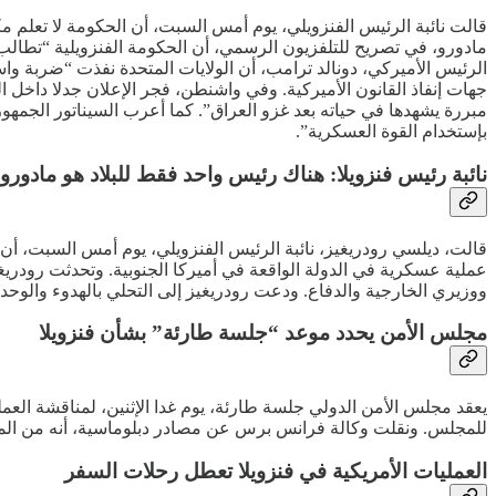
قالت نائبة الرئيس الفنزويلي، يوم أمس السبت، أن الحكومة لا تعلم مك
مادورو، في تصريح للتلفزيون الرسمي، أن الحكومة الفنزويلية “تطالب ب
الرئيس الأميركي، دونالد ترامب، أن الولايات المتحدة نفذت “ضربة واس
جهات إنفاذ القانون الأميركية. وفي واشنطن، فجر الإعلان جدلا داخل ال
مبررة يشهدها في حياته بعد غزو العراق”. كما أعرب السيناتور الجمهو
بإستخدام القوة العسكرية”.
نائبة رئيس فنزويلا: هناك رئيس واحد فقط للبلاد هو مادورو
قالت، ديلسي رودريغيز، نائبة الرئيس الفنزويلي، يوم أمس السبت، أن ن
عملية عسكرية في الدولة الواقعة في أميركا الجنوبية. وتحدثت رودريغ
ووزيري الخارجية والدفاع. ودعت رودريغيز إلى التحلي بالهدوء والوح
مجلس الأمن يحدد موعد “جلسة طارئة” بشأن فنزويلا
يعقد مجلس الأمن الدولي جلسة طارئة، يوم غدا الإثنين، لمناقشة العم
للمجلس. ونقلت وكالة فرانس برس عن مصادر دبلوماسية، أنه من المرتق
العمليات الأمريكية في فنزويلا تعطل رحلات السفر