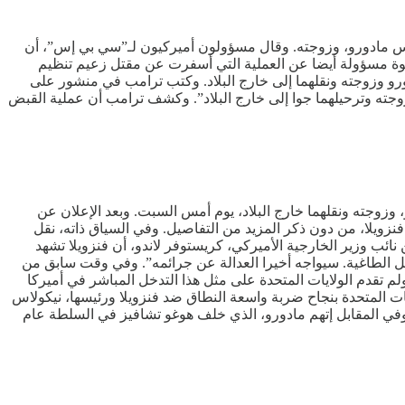
لاس مادورو، وزوجته. وقال مسؤولون أميركيون لـ”سي بي إس”، أن
قوة مسؤولة أيضا عن العملية التي أسفرت عن مقتل زعيم تنظيم
 القبض علي مادورو وزوجته ونقلهما إلى خارج البلاد. وكتب ترامب في منشور ​على
وجته وترحيلهما جوا إلى خارج البلاد”. وكشف ترامب أن عملية القبض
وزوجته ونقلهما خارج البلاد، يوم أمس السبت. وبعد الإعلان عن
نزويلا، من دون ذكر المزيد من التفاصيل. وفي السياق ذاته، نقل
نائب وزير الخارجية الأميركي، كريستوفر لاندو، أن فنزويلا تشهد
حل الطاغية. سيواجه أخيرا العدالة عن جرائمه”. وفي وقت سابق من
 تقدم الولايات ‌المتحدة على ​مثل هذا التدخل المباشر في أميركا
فذت الولايات المتحدة بنجاح ضربة واسعة النطاق ضد ⁠فنزويلا ورئيسها، نيكولاس
ت. وفي المقابل إتهم مادورو، الذي خلف هوغو تشافيز في السلطة عام