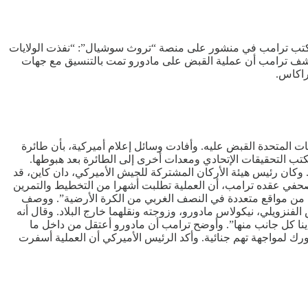
. وكتب ترامب في منشور ​على منصة “تروث سوشيال”: “نفذت الولايات
. وكشف ترامب أن عملية القبض على مادورو تمت بالتنسيق مع جهات
راكاس.
يات المتحدة القبض عليه. وأفادت وسائل إعلام أميركية، بأن طائرة
ركيين ومعهم معدات مكتب التحقيقات الإتحادي ومعدات أخرى إلى الطائرة بعد هبوطها.
 وكان رئيس هيئة الأركان المشتركة للجيش الأميركي، دان كاين، قد
صحفي عقده ترامب، أن العملية تطلبت أشهرا من التخطيط والتمرين
رية ودقة عاليتين خلال ساعات الظلام في الثاني من يناير، وشاركت فيها أكثر من 150 طائرة إنطلقت من مواقع متعددة في النصف الغربي من الكرة الأرضية”. ووصف
فنزويلي، نيكولاس مادورو، وزوجته ونقلهما خارج البلاد. وقال أنه
أينا كل جانب منها”. وأوضح ترامب أن مادورو أعتقل من داخل ما
رك لمواجهة تهم جنائية. وأكد الرئيس الأميركي أن العملية أسفرت