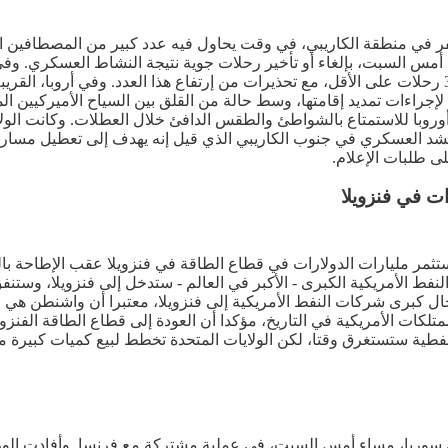
فر في منطقة الكاريبي، في وقت يحاول فيه عدد كبير من المصطافين ال
 يوم أمس السبت، بإلغاء أو تأخير رحلات جوية نتيجة النشاط العسكري. و
الفيدرالية نحو الساعة الثانية صباحا يوم السبت، مما أدى إلى إلغاء 307 رحلات على الأقل، مع تحذيرات من إرت
إجراءات تمديد إقامتها، وسط حالة من القلق بين السياح الأميركيين الم
وأوروبا للاستمتاع بالشواطئ والطقس الدافئ خلال العطلات. وكانت الو
حشد العسكري في جنوب الكاريبي الذي قيل إنه يهدف إلى تعطيل مسار
لى طلبات الإعلام.
ت في فنزويلا
تستثمر مليارات الدولارات في قطاع الطاقة في فنزويلا عقب الإطاحة
 النفط الأمريكية الكبرى - الأكبر في العالم - ستدخل إلى فنزويلا، وستن
زم إدخال كبرى شركات النفط الأمريكية إلى فنزويلا، معتبرا أن واشنطن
تلكات الأمريكية في التاريخ، مؤكدا أن العودة إلى قطاع الطاقة الفن
النفطية ستستغرق وقتا، لكن الولايات المتحدة تخطط لبيع كميات كبيرة 
ي سوريا، مساء أمس السبت، في عملية مشتركة مع فرنسا. وأفادت الوزا