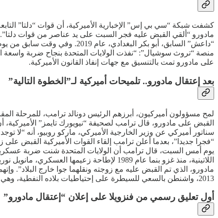
كشفت شبكة “سي بي إس” الإخبارية الأميركية، أن قوات “دلتا” التا
مادورو “ألقي القبض عليه فجر السبت على يد عناصر من قوات دلتا”.
“داعش” السابق، أبو بكر البغدا
منصة “تروث سوشيال”: “نفذت الولايات المتحدة بنجاح ضربة واسعة الن
على مادورو تمت بالتنسيق مع جهات إنفاذ القانون الأميركية.
بعد إعتقال مادورو.. تلميحات أميركية لـ”الخطوة التالية”
لمح مسؤولون أميركيون، أبرزهم الرئيس دونالد ترامب، للمرحلة المقبل
القبض على مادورو، قال ترامب لصحيفة “نيويورك تايمز” الأميركية، أن
سناتور أميركي عن وزير الخارجية الأميركي، ماركو روبيو، أنه “لا توجد
“فجرا جديدا”، بعدما أعلن ترامب إلقاء القوات الأميركية القبض على 
يوم أمس السبت، قال ترامب أن الولايات المتحدة شنت ضربة عسكرية ‌على
اللاتينية، منذ غزو بنما عام 1989 لإطاحة ز
مادورو، الذي تم القبض عليه مع زوجته ونقلهما جوا خارج البلاد”. وإت
2013، واشنطن بالسعي للسيطرة على إحتياطيات بلاده النفطية، وهي الأكبر في العالم.
أول تعليق رسمي من فنزويلا على إعلان “إعتقال مادورو”