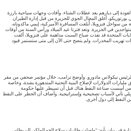
عودة إلى ديارهم بعد عطلات الشتاء. وأفادت وجهات سياحية بارزة
في بورتوريكو، أغلق المجال الجوي للجزيرة من قبل إدارة الطيران
فاع هذا العدد. وفي أروبا، القريبة من سواحل فنزويلا، أُبلغت المسافرة الأميركية، إيمي ماكدوناه،
تواجدين في الجزيرة. وتعد فترتا عيد الميلاد ورأس السنة من أوقات
لايات المتحدة قد نفذت صباح السبت مداهمة على فنزويلا، ألقت
ات تهريب المخدرات. ولم يتضح حتى الآن إلى متى ستستمر قيود
 بالرئيس نيكولاس مادورو. وأوضح ترامب، خلال مؤتمر صحفي من مقر
فق مليارات الدولارات لإصلاح البنية التحتية المتدهورة بشدة، وخاصة
 هي من أسست صناعة النفط هناك قبل أن تسيطر عليها حكومة
زويلي تأتي لأسباب تصحيحية وإستراتيجية. وأضاف أن الحظر على النفط
من النفط إلى دول أخرى.
رة في بيان بأنه: “واصلت طائرات سلاح الجو الملكي البريطاني