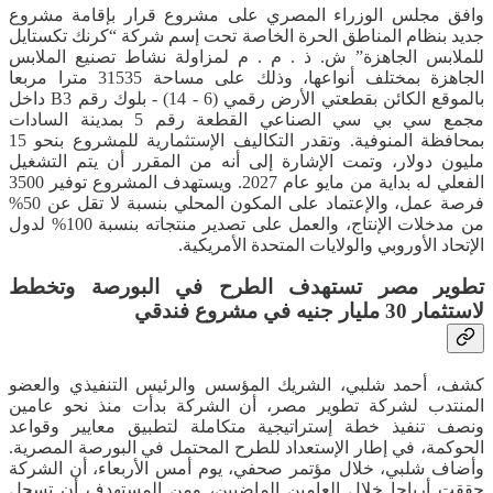
وافق مجلس الوزراء المصري على مشروع قرار بإقامة مشروع
جديد بنظام المناطق الحرة الخاصة تحت إسم شركة “كرنك تكستايل
للملابس الجاهزة” ش. ذ . م . م لمزاولة نشاط تصنيع الملابس
الجاهزة بمختلف أنواعها، وذلك على مساحة 31535 مترا مربعا
بالموقع الكائن بقطعتي الأرض رقمي (6 - 14) - بلوك رقم B3 داخل
مجمع سي بي سي الصناعي القطعة رقم 5 بمدينة السادات
بمحافظة المنوفية. وتقدر التكاليف الإستثمارية للمشروع بنحو 15
مليون دولار، وتمت الإشارة إلى أنه من المقرر أن يتم التشغيل
الفعلي له بداية من مايو عام 2027. ويستهدف المشروع توفير 3500
فرصة عمل، والإعتماد على المكون المحلي بنسبة لا تقل عن 50%
من مدخلات الإنتاج، والعمل على تصدير منتجاته بنسبة 100% لدول
الإتحاد الأوروبي والولايات المتحدة الأمريكية.
تطوير مصر تستهدف الطرح في البورصة وتخطط
لاستثمار 30 مليار جنيه في مشروع فندقي
كشف، أحمد شلبي، الشريك المؤسس والرئيس التنفيذي والعضو
المنتدب لشركة تطوير مصر، أن الشركة بدأت منذ نحو عامين
ونصف تنفيذ خطة إستراتيجية متكاملة لتطبيق معايير وقواعد
الحوكمة، في إطار الإستعداد للطرح المحتمل في البورصة المصرية.
وأضاف شلبي، خلال مؤتمر صحفي، يوم أمس الأربعاء، أن الشركة
حققت أرباحا خلال العامين الماضيين، ومن المستهدف أن تسجل