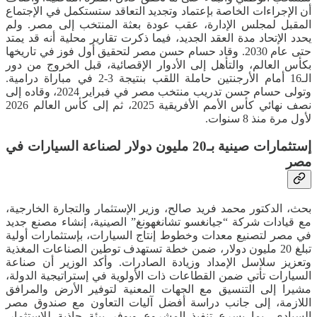
أن الإجراءات الخاصة بإعتماد وتجديد التعاقد ستستكمل في الإجتماع
المقبل لمجلس الإدارة، عقب عودة بعثة المنتخب إلى مصر. ولم
يحدد الإتحاد مدة العقد الجديد، فيما ذكرت تقارير محلية أنه قد يمتد
حتى عام 2030. وقاد حسام حسن مصر لتحقيق أول فوز في تاريخها
بكأس العالم، والتأهل إلى الأدوار الإقصائية، قبل الخروج من دور
الـ16 أمام الأرجنتين حاملة اللقب بنتيجة 3-2 في مباراة درامية.
وتولى حسام حسن تدريب منتخب مصر في فبراير 2024، وقاده إلى
نصف نهائي كأس الأمم الأفريقية 2025، ثم إلى كأس العالم 2026
لأول مرة منذ 8 سنوات.
إستثمارات صينية بـ20 مليون دولار لصناعة السيارات في
مصر
بحث، الدكتور محمد فريد صالح، وزير الإستثمار والتجارة الخارجية،
مع قيادات شركة “جيانغسو تشانغهونغ” الصينية، إنشاء مصنع جديد
في مصر لتصنيع معدات وخطوط إنتاج السيارات، بإستثمارات أولية
تبلغ 20 مليون دولار، ضمن خطة تستهدف توطين الصناعات المغذية
وتعزيز سلاسل الإمداد وزيادة الصادرات. وأكد الوزير أن صناعة
السيارات تأتي ضمن القطاعات ذات الأولوية في إستراتيجية الدولة،
مشيرا إلى التنسيق مع الجهات المعنية لتوفير الأرض والمرافق
اللازمة، إلى جانب دراسة أفضل آليات التعاون مع صندوق مصر
السيادي، بما يسرع تنفيذ المشروع ويوفر بيئة جاذبة للاستثمار.