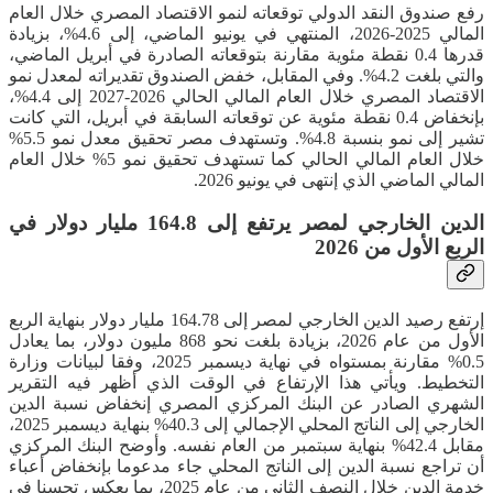
رفع صندوق النقد الدولي توقعاته لنمو الاقتصاد المصري خلال العام
المالي 2025-2026، المنتهي في يونيو الماضي، إلى 4.6%، بزيادة
قدرها 0.4 نقطة مئوية مقارنة بتوقعاته الصادرة في أبريل الماضي،
والتي بلغت 4.2%. وفي المقابل، خفض الصندوق تقديراته لمعدل نمو
الاقتصاد المصري خلال العام المالي الحالي 2026-2027 إلى 4.4%،
بإنخفاض 0.4 نقطة مئوية عن توقعاته السابقة في أبريل، التي كانت
تشير إلى نمو بنسبة 4.8%. وتستهدف مصر تحقيق معدل نمو 5.5%
خلال العام المالي الحالي كما تستهدف تحقيق نمو 5% خلال العام
المالي الماضي الذي إنتهى في يونيو 2026.
الدين الخارجي لمصر يرتفع إلى 164.8 مليار دولار في
الربع الأول من 2026
إرتفع رصيد الدين الخارجي لمصر إلى 164.78 مليار دولار بنهاية الربع
الأول من عام 2026، بزيادة بلغت نحو 868 مليون دولار، بما يعادل
0.5% مقارنة بمستواه في نهاية ديسمبر 2025، وفقا لبيانات وزارة
التخطيط. ويأتي هذا الإرتفاع في الوقت الذي أظهر فيه التقرير
الشهري الصادر عن البنك المركزي المصري إنخفاض نسبة الدين
الخارجي إلى الناتج المحلي الإجمالي إلى 40.3% بنهاية ديسمبر 2025،
مقابل 42.4% بنهاية سبتمبر من العام نفسه. وأوضح البنك المركزي
أن تراجع نسبة الدين إلى الناتج المحلي جاء مدعوما بإنخفاض أعباء
خدمة الدين خلال النصف الثاني من عام 2025، بما يعكس تحسنا في