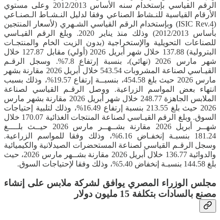
الرقم القياسي بإستخدام سنه الأساس 2012/2013 وعلى مستوي
الأرقام القياسية للنـشاط الصناعي وفقا لدليل النـشـاط الـصنـاعي
(ISIC Rev.4) وبإستخدام الرقم القياسي الشـهري (لأسعار المنتجين
بأساس 2012/2013) وذلك منذ يناير 2020. وبلغ الرقم القيـاسي
للصناعات التحويلية والإستخراجية (بدون الزيت الخام والمنتجـات
البترولية) 137.88 خلال شهر أبريل 2026 (أولي) مقابل 127.87 خلال
شهر مارس 2026 (نهائي)، بنسبة إرتفاع 7.8%. وسجل الرقـم
القيـاسي لصناعة المشروبات 543.54 خلال أبريل 2026 مقارنة بشهر
مارس 2026 حيث بلغ 454.58، بنسبــة إرتفاع 19.57%، وذلك بسبب
انتهاء بعض المواسم الزراعية. ووصل الرقـم القياسي لصناعة
الملابس الجاهزة 248.77 خلال شهر أبريل 2026 مقارنة بشهر مارس
2026 حيث بلغ 213.55 بنسبة إرتفاع 16.49%، وذلك لتلبية إحتياجات
السوق. وبلغ الرقم القيـاسي لصناعة المنتجات الغذائية 170.07 خلال
شهــر أبريل 2026 مقارنة بشــهــر مارس 2026 حيــث بلــــغ
181.24 بنسبـة إنخفـاض 6.16%، وذلك وفقا للمواسم الزراعية.
وسجل الرقـم القياسي لصناعة المستحضرات الصيدلانية والكيميائية
والدوائية 136.77 خلال أبريل 2026 مقارنة بشــهر مارس 2026، حيث
بلغ 144.58 بنسبـة إنخفاض 5.40%، وذلك وفقا لإحتياجات السوق.
مجلس الوزراء المصري يوافق لشركة ملابس على إنشاء
مصنع بالسادات بتكلفة 15 مليون دولار