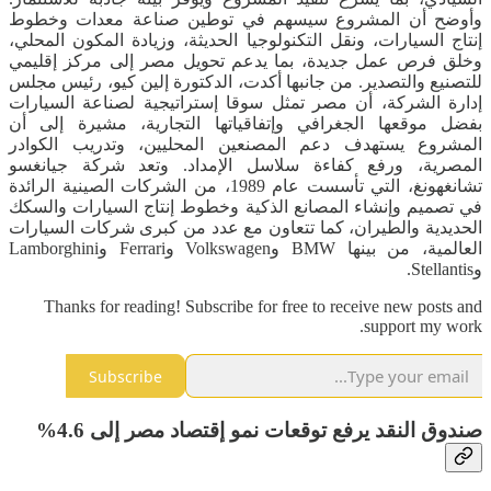
وأوضح أن المشروع سيسهم في توطين صناعة معدات وخطوط
إنتاج السيارات، ونقل التكنولوجيا الحديثة، وزيادة المكون المحلي،
وخلق فرص عمل جديدة، بما يدعم تحويل مصر إلى مركز إقليمي
للتصنيع والتصدير. من جانبها أكدت، الدكتورة إلين كيو، رئيس مجلس
إدارة الشركة، أن مصر تمثل سوقا إستراتيجية لصناعة السيارات
بفضل موقعها الجغرافي وإتفاقياتها التجارية، مشيرة إلى أن
المشروع يستهدف دعم المصنعين المحليين، وتدريب الكوادر
المصرية، ورفع كفاءة سلاسل الإمداد. وتعد شركة جيانغسو
تشانغهونغ، التي تأسست عام 1989، من الشركات الصينية الرائدة
في تصميم وإنشاء المصانع الذكية وخطوط إنتاج السيارات والسكك
الحديدية والطيران، كما تتعاون مع عدد من كبرى شركات السيارات
العالمية، من بينها BMW وVolkswagen وFerrari وLamborghini
وStellantis.
Thanks for reading! Subscribe for free to receive new posts and
support my work.
Subscribe
صندوق النقد يرفع توقعات نمو إقتصاد مصر إلى 4.6%