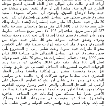
أرباحا للعام الثالث على التوالي خلال العام المقبل، لتصبح مؤهلة
للطرح في البورصة، مشيرا إلى أن قرار تنفيذ الطرح سيتخذ في
حينه وفقا لأوضاع السوق. وأوضح، أن الشركة تستهدف تنفيذ
مشروع فندقي سكني في الساحل الشمالي بإستثمارات تقدر بنحو
30 مليار جنيه، تشمل 1.5 مليار جنيه إستثمارات لإنشاء مارينا، وذلك
على مساحة 80 فدانا (340 ألف متر مربع) وبإجمالي مساحة بنائية
287 ألف متر مربع، إضافة إلى 105 آلاف متر مربع مساحة المارينا.
ونوه، بأن المشروع يضم فندقا إضافة إلى نحو 2600 وحدة سكنية
وغرف وشقق فندقية، متوقعا نحو 40 مليار جنيه عوائد من
المشروع، ونحو 3 مليارات جنيه إيرادات سنوية تؤثر على الاقتصاد
بنحو 6 مليارات جنيه سنويا. ولفت شلبي، إلى أن المشروع يأتي
ضمن مشروع أخر في الساحل الشمالي على مساحة 300 فدان
تضم 6000 وحدة بإجمالي إستثمارات تقدر بنحو 70 مليار جنيه وعوائد
تصل إلى 100 مليار جنيه حتى 2034. وكشف عن دراسة ربط
الوجهات البحرية لمشروعات الساحل الشمالي عن طريق وسائل
نقل بحرية مخصصة، مشيرا إلى إمكانية مناقشة مجلس العقار
المصري ذلك، مطالبا بوجود شركات إدارة عالمية تدير مراسي
اليخوت في مصر. وقال شلبي أن الشركة تتفاوض للحصول على
أراضي في الساحل الشمالي والبحر الأحمر وشرق وغرب القاهرة،
مؤكدا وجود رؤية للتعاون مع الحكومة المصرية في تنمية إقليم البحر
الأحمر نظرا لما يمتلكه من إمكانيات في السياحة الفاخرة
والمتميزة، فضلا عن مقومات في مشروعات الطاقة ومراكز
البيانات، وذلك ضمن رؤية وإستراتيجية الدولة. وإختتم شلبي، بأن