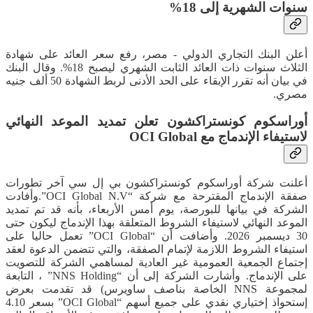
سنوات الشهرية إلى 18%
أعلن البنك التجاري الدولي - مصر، رفع سعر العائد على شهادة
الثلاث سنوات ذات العائد الثابت الشهري ليصبح 18%. وقال البنك
في بيان أنه تقرر الإبقاء على الحد الأدنى لربط الشهادة 50 ألف جنيه
مصري.
​أوراسكوم كونستراكشون تعلن تمديد الموعد النهائي
لاستيفاء الإندماج مع OCI Global
أعلنت شركة أوراسكوم كونستراكشون بي إل سي آخر تطورات
صفقة الإندماج المقترحة مع شركة “OCI Global N.V”.​وأفادت
الشركة في بيانها للبورصة، يوم أمس الأربعاء، بأنه قد تم تمديد
الموعد النهائي لاستيفاء الشروط المتعلقة بهذا الإندماج ليكون حتى
30 ديسمبر 2026. وأضافت أن “OCI Global” تعمل حاليا على
استيفاء الشروط اللازمة لإتمام الصفقة، والتي تتضمن الدعوة لعقد
إجتماع الجمعية العمومية غير العادية لمساهمي الشركة للتصويت
على الإندماج. ​وأشارت الشركة إلى أن “NNS Holding” ، التابعة
لمجموعة NNS الخاصة بناصف ساويرس) قد تقدمت بعرض
إستحواذ إختياري نقدي على جميع أسهم “OCI Global” بسعر 4.10