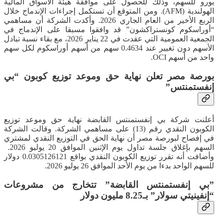
يورو للسهم، وذلك للحصول على موافقة هيئة الأسواق المالية
الهولندية (AFM). ​ومن المتوقع أن تستكمل إجراءات الإندماج خلال
الربع الأخير من العام الجاري 2026. وأكدت الشركة أن مساهمي
“أوراسكوم كونستراكشون” قد وافقوا مسبقا على الإندماج في
الجمعية العمومية التي عقدت في 22 يناير 2026، مع بقاء نسبة تبادل
الأسهم دون تغيير عند 0.4634 سهم من أسهم أوراسكوم لكل سهم
واحد من أسهم OCI.
بورصة مصر تعلن نهاية حق وموعد توزيع كوبون “بي
إنفستمنتس”
أعلنت شركة بي إنفستمنتس القابضة نهاية حق وموعد توزيع
الكوبون النقدي رقم (13) على مساهمي الشركة. وقالت الشركة
في إفصاح لبورصة مصر أن نهاية الحق في التوزيع النقدي لمشتري
السهم بإغلاق جلسة تداول يوم الإثنين الموافق 20 يوليو 2026. ​
وأضافت أنه تقرر توزيع الكوبون النقدي بواقع 0.0305126121 دولار
للسهم الواحد بدءا من يوم الأحد الموافق 26 يوليو 2026.
​”بي إنفستمنتس القابضة” تتخارج من مشروعات
“إنفينيتي سولار” بـ8.25 مليون دولار