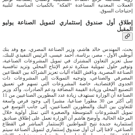
العملات المعدنية المساعدة “الفكة” بالكميات المناسبة لتلبية
إحتياجات السوق.
إطلاق أول صندوق إستثماري لتمويل الصناعة يوليو
المقبل
بحث، المهندس خالد هاشم، وزير الصناعة المصري، مع وفد بنك
أبوظبي الأول - مصر، برئاسة، أحمد عيسى، الرئيس التنفيذي للبنك،
سبل تعزيز التعاون المشترك في تمويل المشروعات الصناعية،
وتوفير حلول تمويلية مبتكرة تدعم الإنتاج المحلي وتزيد تنافسية
الصناعة المصرية. وناقش اللقاء آليات تعزيز الشراكة بين القطاعين
المصرفي والصناعي، وتوجيه التمويلات إلى المشروعات ذات
الجدوى الإقتصادية، خاصة المشروعات التي تسهم في تعميق
التصنيع المحلي وزيادة القيمة المضافة ودعم الصادرات. وأكد وزير
الصناعة أن الوزارة تستهدف زيادة عدد المطورين الصناعيين من 11
إلى أكثر من 30 مطورا صناعيا، مشيرا إلى وجود فرص واسعة
للتعاون بين البنك والمطورين الصناعيين، إلى جانب التوسع في
تمويل المشروعات المتوسطة والصغيرة التي تمثل أولوية خلال
المرحلة الحالية. وأوضح هاشم أن الوزارة تعمل على إطلاق صناديق
إستثمارية جديدة تتيح للمواطنين الإستثمار المباشر في القطاع
الصناعي، لافتا إلى أن أول صندوق إستثماري لتمويل الصناعة سيتم