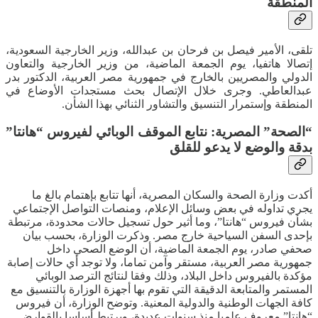
المنطقة
تلقى، الأمير فيصل بن فرحان بن عبدالله، وزير الخارجية السعودية،
إتصالا هاتفيا، يوم الجمعة الماضية، من وزير الخارجية والتعاون
الدولي والمصريين بالخارج في جمهورية مصر العربية، الدكتور بدر
عبدالعاطي. وجرى خلال الإتصال بحث مستجدات الأوضاع في
المنطقة وإستمرار التنسيق والتشاور الثنائي بهذا الشأن.
“الصحة” المصرية: نتابع الموقف الوبائي لفيروس “هانتا”
بدقة والوضع لا يدعو للقلق
أكدت وزارة الصحة والسكان المصرية، أنها تتابع بإهتمام بالغ ما
يجري تداوله في بعض وسائل الإعلام، ومنصات التواصل الإجتماعي
بشأن فيروس “هانتا”، وما أثير حول تسجيل حالات محدودة، مرتبطة
بإحدى السفن السياحية خارج مصر. وذكرت الوزارة، بحسب بيان
صحفي صادر، يوم الجمعة الماضية، أن الوضع الصحي داخل
جمهورية مصر العربية، مستقر وآمن تماما، ولا توجد أي حالات إصابة
مؤكدة بالفيروس داخل البلاد، وذلك وفقا لنتائج الترصد الوبائي
المستمر والمتابعة الدقيقة التي تقوم بها أجهزة الوزارة بالتنسيق مع
كافة الجهات الوطنية والدولية المعنية. وتوضح الوزارة، أن فيروس
“هانتا” معروف علميا منذ سنوات عديدة، ويرتبط أساسا بالقوارض