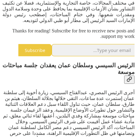
في مختلف المجالات، خاصة التجارية والإستثمارية، فضلا عن تكثيف
التشاور بشأن الأزمات الإقليمية بما يحافظ على وحدة وسلامة الدول
ومقدرات شعوبها. وفي ختام المباحثات، إصطحب رئيس دولة
الإمارات السيد الرئيس إلى مطار أبو ظبي الدولي لتوديعه.
Thanks for reading! Subscribe for free to receive new posts and
support my work.
Subscribe
الرئيس السيسي وسلطان عمان يعقدان جلسة مباحثات
موسعة
أجرى الرئيس المصري، عبدالفتاح السيسي، زيارة أخوية إلى سلطنة
عمان إستمرت عدة ساعات، التقى خلالها بجلالة السلطان، هيثم بن
طارق، سلطان عمان، حيث تناول اللقاء سبل دعم العلاقات الثنائية
والتشاور حول تطورات الأوضاع الإقليمية. وعقد الزعيمان جلسة
مباحثات موسعة بمشاركة وفدي البلدين، أعقبها لقاء ثنائي مغلق، ثم
مأدبة عشاء عمل أقيمت على شرف الرئيس السيسي. وخلال
المباحثات، أكد الرئيس السيسي دعم مصر الكامل لسلطنة عمان
وتضامنها في ظل التطورات الإقليمية الراهنة، مشددا على حرص