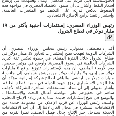
الجيوسياسية التي أثرت على سلاسل الإمداد وأسهمت في إرتفاع
أسعار النفط. وأشار إلى أن صمود الاقتصاد المصري في مواجهة هذه
الضغوط يعكس قدرته على التكيف مع المتغيرات العالمية،
وإستمرار تنفيذ برامج الإصلاح الإقتصادي.
رئيس الوزراء المصري: إستثمارات أجنبية بأكثر من 19
مليار دولار في قطاع البترول
أكد، د.مصطفى مدبولي، رئيس مجلس الوزراء المصري، أن
الشركات الدولية تعهدت بضخ إستثمارات تتجاوز 19 مليار دولار في
قطاع البترول خلال الفترة المقبلة، في خطوة تعكس ثقة كبرى
الشركات العالمية في السوق المصرية. وأوضح في مؤتمر صحفي،
يوم الأربعاء الماضي، أن هذه الإستثمارات تتوزع بواقع 8 مليارات
دولار من إيني، و5 مليارات دولار من بريتش بتروليم، إلى جانب 4
مليارات دولار من أباتشي، والباقي لصالح شركة إماراتية، مؤكدا أن
هذا الزخم الإستثماري يعزز جهود الدولة في تنمية قطاع الطاقة.
وأشار مدبولي إلى أن سداد المستحقات المتأخرة للشركاء الأجانب
ساهم في تحفيزهم على مواصلة أعمال البحث والإستكشاف،
والتوسع في ضخ إستثمارات جديدة، مما يدعم زيادة الإنتاج المحلي.
وكشف رئيس الوزراء عن قرب الإعلان عن مجموعة جديدة من
الإكتشافات المبشرة في مجال الغاز، لافتا إلى أن أحد الإكتشافات
الحديثة سيدخل حيز الإنتاج خلال فصل الصيف، نظرا لقربه من