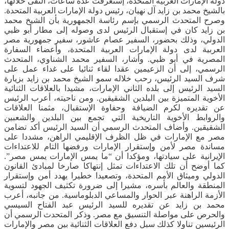
دولة الإمارات العربية المتحدة، إستغرقت عدة ساعات، التقى خلالها،
بالشيخ محمد بن زايد آل نهيان، رئيس دولة الإمارات العربية المتحدة.
وصرح المتحدث الرسمي بإسم رئاسة الجمهورية بأن الشيخ محمد
بن زايد كان في إستقبال الرئيس لدى وصوله إلى مطار أبو ظبي
الدولي، وذلك بحضور، السفير عصام عاشور، سفير جمهورية مصر
العربية لدى دولة الإمارات العربية المتحدة، وأعضاء السفارة
المصرية في أبو ظبي. وأشار، السفير محمد الشناوي، المتحدث
الرسمي، إلى أن الزعيمين عقدا لقاء ثنائيا على غداء عمل على
شرف السيد الرئيس، رحب خلاله سمو الشيخ محمد بن زايد بزيارة
السيد الرئيس إلى بلده الثاني الإمارات، مشيدا بالعلاقات الثنائية
الأخوية المتميزة بين البلدين الشقيقين. ومن ناحيته، أعرب الرئيس
عن تقديره لكرم الضيافة وحفاوة الإستقبال، مثمنا العلاقات
والروابط الأخوية التاريخية التي تجمع بين البلدين والشعبين
الشقيقين. وأضاف المتحدث الرسمي أن السيد الرئيس أكد تضامن
مصر مع الإمارات في ظل الظرف الإقليمي الراهن، مشددا على
مساندة مصر لأمن وإستقرار الإمارات ورفضها التام للاعتداءات
الإيرانية على سيادتها، ومؤكدا أن “ما يمس الإمارات يمس مصر”.
كما أوضح أن تلك الاعتداءات تمثل إنتهاكا صارخا لمبادئ القانون
الدولي وميثاق الأمم المتحدة، وتصعيدا خطيرا يهدد أمن وإستقرار
المنطقة والعالم بأسره، مشيرا إلى ضرورة تكثيف الجهود لتسوية
الأزمة الراهنة عبر الحوار والمساعي الدبلوماسية. من جانبه، أعرب
محمد بن زايد عن تقديره للسيد الرئيس عبد الفتاح السيسي
والحرص على مواصلة التنسيق مع مصر. وذكر المتحدث الرسمي أن
الرئيسين تناولا كذلك سبل دفع العلاقات الثنائية بين مصر والإمارات