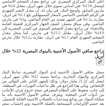
أعلن البنك المركزي المصري عن تراجع معدل التضخم الأساسي
ليسجل 13.8% على أساس سنوي خلال شهر أبريل، مقابل 14% في
مارس السابق. وأوضح البنك، في بيان له، أن معدل التغير الشهري
في الرقم القياسي الأساسي لأسعار المستهلكين بلغ 1.1% في أبريل،
مقارنة بـ1.2% في الشهر نفسه من العام الماضي، و2% في مارس
الماضي. وفي سياق متصل، كشف الجهاز المركزي للتعبئة العامة
والإحصاء عن تراجع معدل التضخم السنوي في المدن المصرية إلى
14.9% خلال أبريل، مقابل 15.2% في مارس. كما سجل معدل
التضخم الشهري العام 1.1% في أبريل، مقارنة بـ3.2% خلال مارس
الماضي.
تراجع صافي الأصول الأجنبية بالبنوك المصرية 22% خلال
أبريل
سجل صافي الأصول الأجنبية لدى البنوك المصرية، شاملا البنك
المركزي والبنوك التجارية، تراجعا بنسبة 22% خلال شهر أبريل،
ليصل إلى 21.32 مليار دولار، وذلك للشهر الثاني على التوالي من
الإنخفاض. ويأتي هذا التراجع في ظل تداعيات التوترات في المنطقة،
إلى جانب ضغوط على النظام المصرفي نتيجة خروج جزئي للأجانب
من أدوات الدين المحلية. ويعرف صافي الأصول الأجنبية بأنه ما
تمتلكه البنوك من ودائع ومدخرات بالعملات الأجنبية القابلة للتسييل،
بعد خصم الإلتزامات المستحقة بالعملة الأجنبية. وتم إحتساب سعر