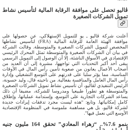
ڤاليو تحصل على موافقة الرقابة المالية لتأسيس نشاط
تمويل الشركات الصغيرة
أعلنت شركة ڤاليو ـ يو للتمويل الإستهلاكي، عن حصولها على
موافقة الهيئة العامة للرقابة المالية (FRA) لتأسيس نشاطها
المخصص لتمويل الشركات الصغيرة والمتوسطة. وقالت الشركة
في بيان أن الشركات الصغيرة والمتوسطة تمثل المحرك الرئيسي
الإقتصادي في الأسواق الناشئة، إلا أن الوصول إلى التمويل الرسمي
يبقى أحد أكبر التحديات التي تواجهها، مشيرة إلى أن العديد من
أصحاب الأعمال يعانون من صعوبة تأمين رأس المال في الأوقات
المناسبة، مما يؤثر سلبا على قدرتهم على التوسع التشغيلي وإدارة
رأس المال العامل والمنافسة بفعالية. من ناحيته قال، وليد حسونة،
الرئيس التنفيذي لڤاليو، أن تأسيس نشاط تمويل الشركات الصغيرة
والمتوسطة هو تطورا طبيعيا ومدروسا للشركة، مضيفا أن ذلك
يساعد الشركات التجارية على التوسع، وإستدامة عملياتها، وإطلاق
كامل إمكانياتها. وتابع: “هذه ليست مجرد تدفقات إيرادات جديدة
لشركة ڤاليو، بل هي مساهمة ملموسة في المنظومة الإقتصادية
الأوسع التي نعمل فيها”.
بنمو 7.6%.. “زهراء المعادي” تحقق 164 مليون جنيه