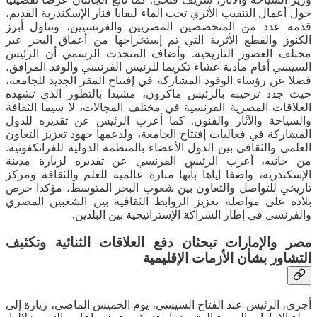
حول أعمال التنقيب الأثري تحت الماء لبقايا فنار الإسكندرية القديم،
قدمه عدد من المتخصصين المصريين والفرنسيين، وتناول أبرز
الكنوز والقطع الأثرية التي تم إستخراجها من أعماق البحر عبر
مختلف العصور التاريخية. وأضاف المتحدث الرسمي أن الرئيس
السيسي أقام مأدبة عشاء تكريما للرئيس الفرنسي والوفد المرافق،
فضلا عن رؤساء الوفود المشاركة في إفتتاح المقر الجديد للجامعة،
حيث جدد ترحيبه بالرئيس ماكرون، مشيدا بالتطور الذي تشهده
العلاقات المصرية الفرنسية في مختلف المجالات، لا سيما الثقافة
والسياحة والآثار والفنون. كما أعرب الرئيس عن تقديره للدول
المشاركة في فعاليات إفتتاح الجامعة، ولدعمها جهود تعزيز التعاون
العلمي والثقافي بين الدول الأعضاء بالمنظمة الدولية للفرانكفونية.
من جانبه، أعرب الرئيس الفرنسي عن تقديره لزيارة مدينة
الإسكندرية، واصفا إياها بأنها منارة عالمية للعلم والثقافة ومركز
تاريخي للتواصل والتعاون بين شعوب البحر المتوسط، مؤكدا حرص
بلاده على مواصلة تعزيز الروابط الثقافية بين الشعبين المصري
والفرنسي في إطار الشراكة الإستراتيجية بين البلدين.
مصر والإمارات تبحثان دفع العلاقات الثنائية وتكثيف
التشاور بشأن الأزمات الإقليمية
أجرى، الرئيس عبد الفتاح السيسي، يوم الخميس الماضي، زيارة إلى