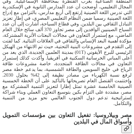
المنطقة الصناعية بغرب القنطرة بمحافظة الإسماعيلية. وفي
المجال التعليمي، أوضحت أن عدد المدارس الثانوية في الإسكندرية
التي تدرس اللغة الصينية إرتفع إلى أربع مدارس، بالتزامن مع إدراج
اللغة الصينية رسميا ضمن النظام التعليمي المصري، في إطار تعزيز
التبادل الثقافي بين البلدين. وفي قطاع السياحة، أشارت إلى أن عدد
السياح الصينيين الوافدين إلى مصر تجاوز 370 ألف سائح خلال العام
الماضي، مع إستمرار التعاون في مجالات البعثات الأثرية المشتركة،
مؤكدة أهمية البعد الإنساني والثقافي في العلاقات الثنائية. كما لفتت
إلى التقدم في مشروعات البنية التحتية، حيث تم الانتهاء من الهيكل
الرئيسي للبرج الأيقوني (01T) بمدينة العلمين الجديدة، الذي يعد من
أعلى المباني الخرسانية السكنية في أفريقيا. وأكدت كذلك إستمرار
التعاون في مجالات الطاقة المتجددة، خاصة مشروعات طاقة
الرياح في خليج السويس والطاقة الشمسية، بما يدعم خطة مصر
لرفع نسبة الكهرباء من مصادر نظيفة إلى 42% بحلول 2030.
وإختتمت القنصل العام تصريحاتها بالتأكيد على أن الخطة الخمسية
الصينية الخامسة عشرة تمثل إطارا لتعزيز التنمية المشتركة مع
مصر، مشددة على التزام بكين بتوسيع التعاون العملي وبناء شراكة
إستراتيجية تدعم دول الجنوب العالمي نحو مزيد من التنمية
والتكامل.
مصر وبيلاروسيا: تفعيل التعاون بين مؤسسات التمويل
وأسواق المال في البلدين