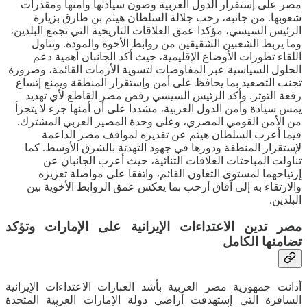
مصر على إستقرار الدول العربية وصون سيادتها وأمنها ومقدرات
شعوبها. من جانبه، رحب جلالة السلطان هيثم بن طارق بزيارة
الرئيس السيسي، مؤكدا عمق العلاقات التاريخية التي تجمع البلدين،
وما يربط الشعبين الشقيقين من روابط الأخوة والمودة. وتناول
اللقاء تطورات الأوضاع الإقليمية، حيث أكد الجانبان أهمية دعم
الحلول السياسية عبر المفاوضات لتسوية الأزمات القائمة، وضرورة
تجنب التصعيد بما يحافظ على أمن وإستقرار المنطقة ويمنع إتساع
رقعة التوتر. وأكد الرئيس السيسي رفض مصر القاطع لأي تهديد
يمس سيادة وأمن الدول العربية، مشددا على أن أمنها جزء لا يتجزأ
من الأمن القومي المصري، وعلى وحدة المصير العربي المشترك.
فيما أعرب السلطان هيثم عن تقديره لمواقف مصر الداعمة
لإستقرار المنطقة ودورها في جهود التهدئة بالشرق الأوسط. كما
تناولت المباحثات العلاقات الثنائية، حيث أعرب الجانبان عن
إرتياحهما لمستوى التعاون القائم، واتفقا على مواصلة تعزيزه
والارتقاء به إلى آفاق أرحب بما يعكس عمق الروابط الأخوية بين
البلدين.
مصر تدين الاعتداءات الإيرانية على الإمارات وتؤكد
تضامنها الكامل
أدانت جمهورية مصر العربية بأشد العبارات الاعتداءات الإيرانية
السافرة التي إستهدفت أراضي دولة الإمارات العربية المتحدة