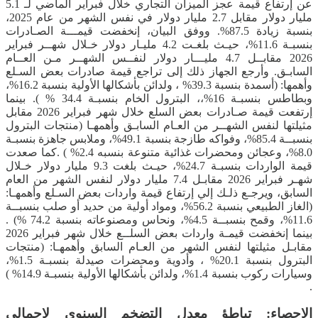
عن إرتفاع قيمة عجز الميزان التجاري خلال فبراير الماضي لـ 5.1
مليار دولار مقابل 2.7 مليار دولار في نفس الشهر من عام 2025،
بنسبة زيادة 87.5%. ووفق البيان، إنخفضت قيمـــة الصـادرات
بنسبـة 11.6%، حيـث بلغـت 4.2 مليـار دولار خـلال شهــر فبراير
2026 مقابــل 4.7 مليـــار دولار لنفــس الشهــر مـن العــام
السابـق. وأرجع الجهاز ذلك إلى تراجع قيمة صادرات بعض السـلع
وأهمها: (أسمدة بنسبة 39.3% ، ولدائن بأشكالها الأولية بنسبة 16.2%،
وبطاطس بنسبـة 16%،، البترول الخام بنسبـة 34.4 % ). بينما
إرتفعت قيمة صـادرات بعض السلع خلال شهر فبراير 2026 مقابل
مثيلتها لنفس الشهــر من العـام السابـق وأهمهـا (منتجات البترول
بنسبــة 85.4%، وفواكه طازجة بنسبة 49.1%، وملابس جاهزة بنسبـة
8.0%، وعجائن ومحضرات غذائية متنوعة بنسبه 2.4% ) .كما صعدت
قيمة الواردات بنسبـة 24.7%، حيـث بلغت 9.3 مليار دولار خـلال
شهـر فبراير 2026 مقابـل 7.4 مليار دولار لنفس الشهر من العام
السابق، ويرجـع ذلـك إلي إرتفاع قيمة واردات بعض السـلع وأهمهـا:
(الغاز الطبيعي بنسبة 56.2%، ومواد أولية من حديد أو صلب بنسبــة
11.6%، وقمح بنسبــة 4.5%، ونحاس ومصنوعاته بنسبة 74.2 %) .
بينما إنخفضت قيمـة واردات بعض السلــع خلال شهر فبراير 2026
مقابـل مثيلتها لنفس الشهر من العـام السابق وأهمهـا: (منتجات
البترول بنسبة 20.1% ، وأدوية ومحضرات صيدلة بنسبـة 1.5%،
وسيارات ركوب بنسبة 1.4%، ولدائن بأشكالها الأولية بنسبـة 14.9% )
.
الإحصاء: تباطؤ معدل التضخم السنوي لإجمالي