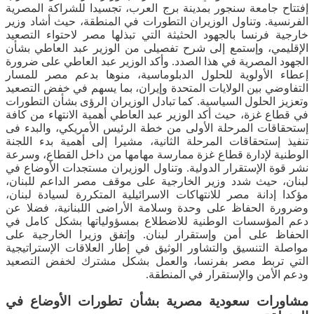
إفتتاح جامعة سنجور بمدينة برج العرب، تجسيدا للشراكة المصرية
الفرنسية. وتناول الوزيران التطورات في المنطقة، حيث أشاد وزير
خارجية فرنسا بالجهود الحثيثة التي تبذلها مصر لاحتواء التصعيد
الإقليمي، وإستمع إلى شرح تفصيلى من الوزير عبد العاطي بشأن
الجهود المصرية في هذا الصدد. وأكد الوزير عبد العاطي على ضرورة
إعطاء الأولوية للحلول الدبلوماسية، منوها بدعم مصر للمسار
التفاوضي بين الولايات المتحدة وإيران، بما يسهم في خفض التصعيد
وتعزيز الحلول السياسية. كما تبادل الوزيران الرؤى بشأن التطورات
في قطاع غزة، حيث أكد الوزير عبد العاطي أهمية الانتهاء من كافة
إستحقاقات المرحلة الأولى من خطة الرئيس الأمريكي، والبدء فى
تنفيذ إستحقاقات المرحلة الثانية، مشيرا إلى أهمية بدء اللجنة
الوطنية لإدارة قطاع غزة ممارسة مهامها من داخل القطاع، وسرعة
نشر قوة الإستقرار الدولية. وتناول الوزيران مستجدات الأوضاع في
لبنان، حيث شدد وزير الخارجية على موقف مصر الداعم للبنان،
مؤكدا إدانة مصر للانتهاكات الاسرائيلية المتكررة لسيادة لبنان،
وضرورة الحفاظ على وحدة وسلامة الأراضى اللبنانية، فضلا عن
دعم المؤسسات الوطنية للاضطلاع بمسؤولياتها بشكل كامل في
الحفاظ على أمن وإستقرار لبنان. وإتفق وزيرا الخارجية على
مواصلة التنسيق والتشاور الوثيق في إطار العلاقات الإستراتيجية
التي تربط مصر بفرنسا، والعمل بشكل مشترك لخفض التصعيد
ودعم الأمن والإستقرار في المنطقة.
مشاورات سعودية مصرية بشأن تطورات الأوضاع في