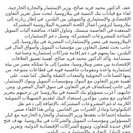
عقد، الدكتور محمد فريد صالح، وزير الإستثمار والتجارة الخارجية،
لقاء مع قيادات بنك التنمية في بيلاروسيا، لبحث سبل تعزيز التعاون
الإقتصادي والإستثماري والتمويلي بين البلدين، في إطار زيارته إلى
بيلاروسيا لترؤس أعمال اللجنة المصرية البيلاروسية المشتركة
المنعقدة في العاصمة مينسك. وتناول اللقاء، مناقشة آليات التمويل
المتاحة للمشروعات المشتركة، وسبل دعم الإستثمارات
البيلاروسية في مصر والإستثمارات المصرية في بيلاروسيا، إلى
جانب بحث تفعيل التعاون بين مؤسسات التمويل وأسواق المال في
البلدين، بما يسهم في دعم إقامة شراكات إستثمارية وصناعية
مستدامة. وأكد الدكتور محمد فريد صالح، أهمية تعميق العلاقات
الإقتصادية بين مصر وبيلاروسيا، مشيرا إلى ما تمتلكه مصر من بيئة
إستثمارية واعدة ومقومات تنافسية قوية في قطاعات متنوعة، من
بينها الصناعات التحويلية والمعدات الثقيلة والنقل. كما شدد، على
أهمية تعزيز التعاون مع البنوك ومؤسسات التمويل وبنوك الإستثمار،
إلى جانب إستكشاف فرص التعاون في سوق المال المصري. ومن
جانبهم، أعرب مسؤولو بنك التنمية في بيلاروسيا عن ترحيبهم بتعزيز
التعاون مع مصر، مؤكدين إستعداد البنك لتقديم التسهيلات التمويلية
اللازمة لدعم المشروعات المشتركة، بالإضافة إلى دعم نقل
التكنولوجيا وتبادل الخبرات بين الجانبين. ويأتي هذا اللقاء ضمن
سلسلة إجتماعات يعقدها وزير الإستثمار والتجارة الخارجية مع كبار
المسؤولين ومؤسسات التمويل والشركات في بيلاروسيا، بهدف فتح
آفاق جديدة للتعاون، وتنويع الشراكات الإقتصادية الدولية، وتعزيز
حجم التبادل التجاري والإستثماري بين البلدين.