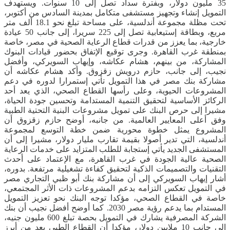
35 مليون دولار، وبفترة سداد تصل إلى 10 سنوات. ويستهدف
التمويل إنشاء وتجهيز مستشفى متكامل بمدينة السادس من أكتوبر،
تحت مظلة مجموعة أندلسية، على مساحة تبلغ نحو 18.1 ألف متر
مربع، وبطاقة إستيعابية تصل إلى 225 سريرا، إلى جانب 50 عيادة
خارجية، بما يعزز من قدرات قطاع الرعاية الصحية في مصر، خاصة
بمنطقة غرب القاهرة. وجرى توقيع الإتفاق بحضور قيادات البنوك
المشاركة، من بينهم، هشام عكاشه، وإيهاب السويركي، وأفضل
نجيب، إلى جانب، حازم درويش زقزوق. وأكد هشام عكاشه أن
مشاركة بنك مصر في هذا التمويل تأتي إستمرارا لدوره في دعم
المشروعات الحيوية، وعلى رأسها القطاع الصحي، الذي يعد أحد
الركائز الأساسية لتحقيق التنمية المستدامة وتحسين جودة الحياة،
مشيرا إلى حرص البنك على تمويل مشروعات البنية التحتية الطبية
وفق أعلى المعايير العالمية. من جانبه، أوضح حازم زقزوق أن
المشروع يمثل خطوة محورية ضمن خطة التوسع لمجموعة
أندلسية، التي تدير أصولا بقيمة تقارب مليار دولار، مشيرا إلى أن
المستشفى الجديد يأتي إستجابة للطلب المتزايد على خدمات الرعاية
الصحية عالية الجودة في غرب القاهرة، مع الإعتماد على أحدث
التقنيات والتصميمات الذكية لتحقيق كفاءة تشغيلية مرتفعة. بدوره،
أشار إيهاب السويركي إلى أن مشاركة بنك أبو ظبي التجاري مصر
في التمويل تعكس التزامه بدعم المشروعات ذات الأثر المجتمعي،
خاصة في القطاع الصحي، مؤكدا توجه البنك نحو تعزيز التمويل
المستدام بما يدعم رؤية مصر 2030. كما أوضح أفضل نجيب أن بنك
الشركة المصرفية يشارك في التمويل بحصة تبلغ 600 مليون جنيه،
إلى جانب 10 ملايين دولار، مؤكدا أن القطاع الطبي يعد من أبرز