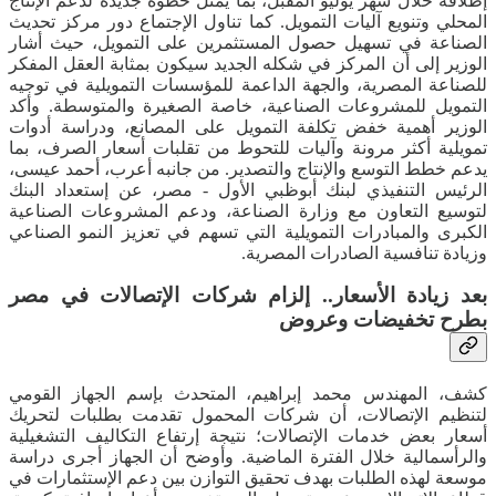
إطلاقه خلال شهر يوليو المقبل، بما يمثل خطوة جديدة لدعم الإنتاج
المحلي وتنويع آليات التمويل. كما تناول الإجتماع دور مركز تحديث
الصناعة في تسهيل حصول المستثمرين على التمويل، حيث أشار
الوزير إلى أن المركز في شكله الجديد سيكون بمثابة العقل المفكر
للصناعة المصرية، والجهة الداعمة للمؤسسات التمويلية في توجيه
التمويل للمشروعات الصناعية، خاصة الصغيرة والمتوسطة. وأكد
الوزير أهمية خفض تكلفة التمويل على المصانع، ودراسة أدوات
تمويلية أكثر مرونة وآليات للتحوط من تقلبات أسعار الصرف، بما
يدعم خطط التوسع والإنتاج والتصدير. من جانبه أعرب، أحمد عيسى،
الرئيس التنفيذي لبنك أبوظبي الأول - مصر، عن إستعداد البنك
لتوسيع التعاون مع وزارة الصناعة، ودعم المشروعات الصناعية
الكبرى والمبادرات التمويلية التي تسهم في تعزيز النمو الصناعي
وزيادة تنافسية الصادرات المصرية.
بعد زيادة الأسعار.. إلزام شركات الإتصالات في مصر
بطرح تخفيضات وعروض
كشف، المهندس محمد إبراهيم، المتحدث بإسم الجهاز القومي
لتنظيم الإتصالات، أن شركات المحمول تقدمت بطلبات لتحريك
أسعار بعض خدمات الإتصالات؛ نتيجة إرتفاع التكاليف التشغيلية
والرأسمالية خلال الفترة الماضية. وأوضح أن الجهاز أجرى دراسة
موسعة لهذه الطلبات بهدف تحقيق التوازن بين دعم الإستثمارات في