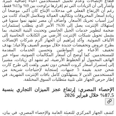
قطاع الإتصالات وعدم تحميل المستخدمين أعباء إضافية كبيرة.
وأشار إلى أن الزيادات التي تم إقرارها تراوحت بين 9% و15% فقط،
رغم أن الإرتفاع الفعلي في مدخلات الإنتاج كان أكبر، موضحا أن
زيادة أسعار المحروقات وتكاليف العمالة وسلاسل الإمداد كانت من
أبرز أسباب تحريك الأسعار. وأضاف أن مصر تشهد نموا سنويا في
إستهلاك الإنترنت يصل إلى 36%؛ الأمر الذي يتطلب إستثمارات
ضخمة لتطوير خدمات الجيل الخامس وتحديث البنية التحتية، بما
يشمل تحويل شبكات الإنترنت الأرضي من الكابلات النحاسية إلى
الألياف الضوئية. وأكد إبراهيم أن الجهاز ألزم شركات الإتصالات
بطرح عروض وتخفيضات جديدة خلال موسم الصيف والأعياد؛ بهدف
تخفيف الأعباء عن المواطنين وتحسين الخدمات المقدمة
للمستخدمين. كما أوضح أن أسعار المكالمات الصوتية، سواء عبر
الهاتف المحمول أو الخطوط الأرضية، لم تشهد أي زيادات، مشيرا
إلى إستمرار أسعار كروت الشحن دون تغيير. ولفت إلى طرح كارت
شحن جديد بقيمة 5 جنيهات، إستجابة لإحتياجات شريحة من
المستخدمين الذين لا يستهلكون كامل باقات الإنترنت الشهرية، في
إطار حرص الجهاز على تلبية متطلبات السوق المختلفة.
الإحصاء المصري: إرتفاع عجز الميزان التجاري بنسبة
87.5% خلال فبراير 2026
كشف الجهاز المركزي للتعبئة العامة والإحصاء المصري، في بيان،