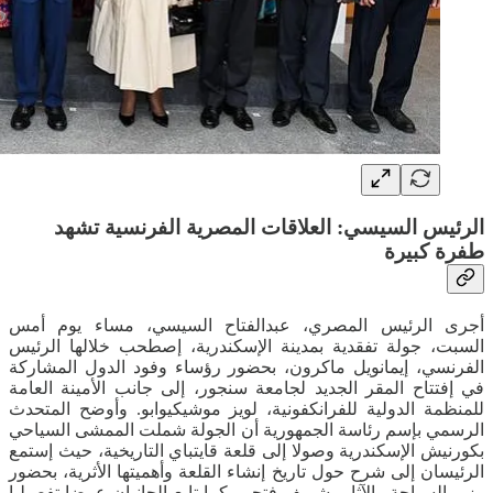
الرئيس السيسي: العلاقات المصرية الفرنسية تشهد
طفرة كبيرة
أجرى الرئيس المصري، عبدالفتاح السيسي، مساء يوم أمس
السبت، جولة تفقدية بمدينة الإسكندرية، إصطحب خلالها الرئيس
الفرنسي، إيمانويل ماكرون، بحضور رؤساء وفود الدول المشاركة
في إفتتاح المقر الجديد لجامعة سنجور، إلى جانب الأمينة العامة
للمنظمة الدولية للفرانكفونية، لويز موشيكيوابو. وأوضح المتحدث
الرسمي بإسم رئاسة الجمهورية أن الجولة شملت الممشى السياحي
بكورنيش الإسكندرية وصولا إلى قلعة قايتباي التاريخية، حيث إستمع
الرئيسان إلى شرح حول تاريخ إنشاء القلعة وأهميتها الأثرية، بحضور
وزير السياحة والآثار، شريف فتحي. كما تابع الجانبان عرضا تفصيليا