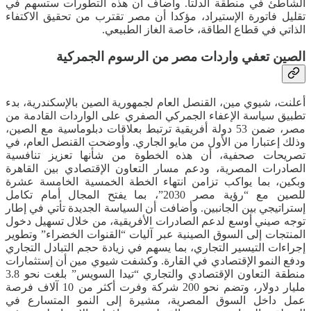
الشاطئ في منطقة الدلتا. وأضاف أن هذه التطورات ستسهم في
تقليل فاتورة الإستيراد، مؤكدا أن مصر تقترب من تحقيق الاكتفاء
الذاتي في قطاع الطاقة، خاصة الغاز الطبيعي.
الصين تعفي واردات مصر من الرسوم الجمركية
أعلنت، شيوي مين، القنصل العام لجمهورية الصين بالإسكندرية، بدء
تطبيق سياسة الإعفاء الجمركي الصفري على الواردات القادمة من
مصر، ضمن 53 دولة أفريقية ترتبط بعلاقات دبلوماسية مع الصين،
وذلك إعتبارا من الأول من مايو الجاري. وأوضحت القنصل العام، في
تصريحات صحفية، أن هذه الخطوة من شأنها تعزيز تنافسية
الصادرات المصرية، ودعم مسار التعاون الإقتصادي بين القاهرة
وبكين، بما يواكب تزامن انتهاء الخطة الخمسية الخامسة عشرة
للصين مع “رؤية مصر 2030”، بما يفتح المجال أمام تكامل
إستراتيجي بين الجانبين. وأضافت أن السياسة الجديدة تأتي في إطار
توجه صيني أوسع لدعم الصادرات الأفريقية، من خلال تسهيل دخول
المنتجات إلى السوق الصينية عبر آليات “القنوات الخضراء” وتطوير
إجراءات التيسير التجاري، بما يسهم في زيادة حجم التبادل التجاري
ودفع النمو الإقتصادي في القارة. وكشفت شيوي مين أن إستثمارات
منطقة التعاون الإقتصادي والتجاري “تيدا السويس” بلغت نحو 3.8
مليار دولار، وتضم نحو 200 شركة وفرت أكثر من 10 آلاف فرصة
عمل داخل السوق المصرية، مشيرة إلى النمو المتسارع في