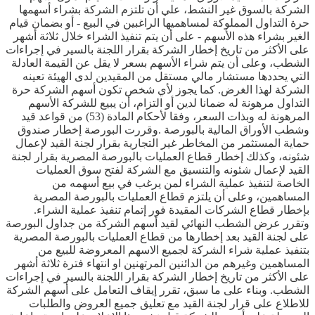
الشركة بالسوق غير النشط، علي أن تلتزم الشركة بشراء أسهمها
حرة التداول المملوكة لمساهميها الراغبين في البيع - أو بضمان قيام
الغير بشراء هذه الأسهم - على أن يتم تنفيذ الشراء خلال ثلاثة أشهر
على الأكثر من تاريخ إخطار الشركة بقرار اللجنة بالسير في إجراءات
الشطب، وعلى أن يتم شراء الأسهم بسعر لا يقل عن القيمة العادلة
التي يحددها مستشار مالي مستقل من المقيدين لدى الهيئة تعينه
الشركة لهذا الغرض. كما يجوز لأي شخص تكون أسهم الشركة حرة
التداول مرهونة له ضمانا لدين أو التزام، أن يبيع للشركة الأسهم
المرهونة له وبذات السعر، وفقا لأحكام المادة (53) من قواعد قيد
وشطب ‏الأوراق المالية بالبورصة .وقررت البورصة إخطار صندوق
حماية المستثمر من المخاطر غير التجارية بقرار لجنة القيد لإعمال
شئونه، وكذلك إخطار قطاع العمليات بالبورصة المصرية بقرار لجنة
القيد لإعمال شئونه والتنسيق مع الشركة لفتح سوق العمليات
الخاصة لتنفيذ عملية الشراء لمن يرغب في بيع أسهمه من
المساهمين، وعلى أن يلتزم قطاع العمليات بالبورصة المصرية
بإخطار قطاع الشركات المقيدة فور إتمام تنفيذ عملية الشراء.
وتقرر عرض الشطب النهائي لقيد أسهم الشركة من جداول البورصة
على لجنة القيد بعد إخطارها من قطاع العمليات بالبورصة المصرية
بتنفيذ عملية شراء الشركة لجميع الاسهم المعروضة للبيع من
المساهمين وغيرهم من الدائنين المرتهنين او انتهاء فترة ثلاثة أشهر
على الأكثر من تاريخ إخطار الشركة بقرار اللجنة بالسير في إجراءات
الشطب. وبناء على ما سبق، تقرر إيقاف التعامل على أسهم الشركة
للاطلاع على قرار لجنة القيد مع تعليق جميع العروض والطلبات