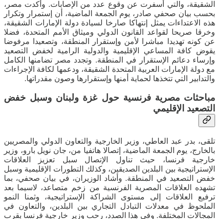
الشقيقة، والتي أسفرت عن وقوع عدد من الإصابات. وأكدت مصر،
بحسب بيان صحفي صادر، يوم الجمعة الماضية، أن إستمرار وتكرار
هذه الاعتداءات يمثل إنتهاكا صارخا لسيادة دولة الإمارات الشقيقة،
وخرقا صريحا لقواعد القانون الدولي وميثاق الأمم المتحدة، فضلا
عن كونه تهديدا مباشرا لأمن وإستقرار المنطقة، وتصعيدا مرفوضا
يقوض كافة المساعي الإقليمية والدولية الرامية لخفض التصعيد
وإرساء دعائم الإستقرار في المنطقة. وتجدد مصر تضامنها الكامل
مع دولة الإمارات العربية المتحدة الشقيقة، ودعمها لكافة الإجراءات
والتدابير التي تتخذها لحماية أمنها وإستقرارها وصون مقدراتها.
مباحثات مصرية فرنسية حول غزة ولبنان وسبل خفض
التصعيد الإقليمي
تلقى، بدر عبد العاطي، وزير الخارجية والتعاون الدولي والمصريين
بالخارج، يوم الجمعة الماضية، إتصالا هاتفيا من، جان نويل بارو، وزير
خارجية فرنسا، حيث تناول الإتصال سبل تعزيز العلاقات
الإستراتيجية بين البلدين الصديقين، وكذلك التطورات الإقليمية وسبل
خفض التصعيد في المنطقة. وأشاد الوزيران، في بيان صحفي، بما
تشهده العلاقات المصرية الفرنسية من زخم متصاعد، لاسيما بعد
ترفيع العلاقات إلى مستوى الشراكة الإستراتيجية، وثمنا النمو
الملحوظ في معدلات التبادل التجاري بين البلدين، والتعاون في
المجالات المختلفة. وفي هذا الصدد، رحب وزير خارجية فرنسا بقرب