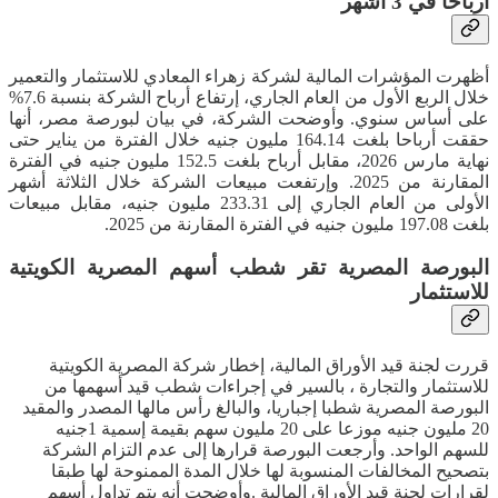
أرباحا في 3 أشهر
أظهرت المؤشرات المالية لشركة زهراء المعادي للاستثمار والتعمير
خلال الربع الأول من العام الجاري، إرتفاع أرباح الشركة بنسبة 7.6%
على أساس سنوي. وأوضحت الشركة، في بيان لبورصة مصر، أنها
حققت أرباحا بلغت 164.14 مليون جنيه خلال الفترة من يناير حتى
نهاية مارس 2026، مقابل أرباح بلغت 152.5 مليون جنيه في الفترة
المقارنة من 2025. وإرتفعت مبيعات الشركة خلال الثلاثة أشهر
الأولى من العام الجاري إلى 233.31 مليون جنيه، مقابل مبيعات
بلغت 197.08 مليون جنيه في الفترة المقارنة من 2025.
البورصة المصرية تقر شطب أسهم المصرية الكويتية
للاستثمار
قررت لجنة قيد الأوراق المالية، إخطار شركة المصرية الكويتية
للاستثمار والتجارة ، بالسير في إجراءات شطب قيد أسهمها من
البورصة المصرية شطبا إجباريا، والبالغ رأس ‏مالها المصدر والمقيد
20 مليون جنيه موزعا على 20 مليون سهم بقيمة إسمية 1جنيه
للسهم الواحد. وأرجعت البورصة قرارها إلى عدم ‏التزام الشركة
بتصحيح المخالفات المنسوبة لها خلال المدة الممنوحة لها طبقا
لقرارات لجنة قيد الأوراق المالية .وأوضحت أنه يتم تداول أسهم