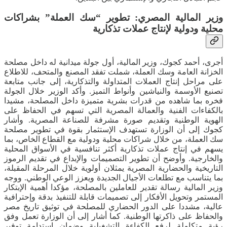
وزير المالية المصري: تطوير “سك العملة” بشراكات
محلية ودولية لإنتاج عملات تذكارية
أجرى، أحمد كجوك، وزير المالية، أول جولة ميدانية له داخل مصلحة
الخزانة العامة وسك العملة، شملت تفقد المصنع والمتحف، للاطلاع
على مراحل إنتاج العملات المتداولة والتذكارية، إلى جانب متابعة
تصنيع الأوسمة والنياشين وأنواط التميز. وأكد الوزير خلال الجولة
فخره بما شاهده من قدرات بشرية متميزة داخل المصلحة، مشيدا
بالكفاءات الفنية والعمالة المصرية التي تسهم في الحفاظ على
الهوية الوطنية وتقديم صورة مشرفة للصناعة المصرية. وأشار
كجوك إلى أن الوزارة تستهدف الإستثمار بقوة في تطوير مصلحة
سك العملة، من خلال شراكات محلية ودولية مع القطاع الخاص، بما
يسهم في إنتاج عملات تذكارية أكثر تنافسية في الأسواق المحلية
والخارجية. وأوضح أن تطوير التصميمات والإبداع في تقديم الرموز
التاريخية والحضارية المصرية يمثلان أولوية خلال المرحلة المقبلة،
بما يتناسب مع تطلعات الأجيال الجديدة ويعزز الوعي الوطني. ووجه
وزير المالية رسالة تقدير للعاملين بالمصلحة، مؤكدا أهمية الإبتكار
المستمر وتحويل الأفكار إلى تصميمات قابلة للتنفيذ بدقة وإحترافية
عالية، مشددا على الدور الحضاري للمصلحة في توثيق تاريخ مصر
والحفاظ على ذاكرتها الوطنية. كما أشار إلى أن الوزارة تعمل وفق
رؤية متكاملة لرفع الكفاءة التشغيلية وضمان إستدامة توفير