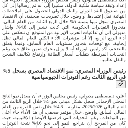
إعداد وثيقة سياسة ملكية الدولة، مشيرا إلى أنه تم إرسالها إلى كل
من صندوق النقد الدولي والبنك الدولي للحصول على الملاحظات
النهائية قبل إعتمادها. وأوضح، خلال تصريحات صحفية، أن الاقتصاد
المصري سجل نموا بنسبة 5% خلال الربع الثالث من العام المالي،
متجاوزا التقديرات الحكومية التي كانت تشير إلى 4.8%. وأشار
مدبولي إلى أن تداعيات الحرب الإيرانية من المتوقع أن تنعكس على
أداء الربع الرابع، إلا أن مؤشرات الأداء الكلي للعام المالي تظل
إيجابية، مع توقعات بتجاوز مستويات العام السابق. وفيما يتعلق
بالتضخم، أكد رئيس الوزراء أنه لا يزال يتحرك ضمن نطاق جيد، رغم
التحديات المرتبطة بتقلبات أسعار الطاقة وإرتفاع تكاليف الشحن
والنقل عالميا.
رئيس الوزراء المصري: نمو الاقتصاد المصري يسجل 5%
في الربع الثالث رغم التوترات الجيوسياسية
أعلن، د.مصطفى مدبولي، رئيس مجلس الوزراء، أن معدل نمو الناتج
المحلي الإجمالي سجل بشكل مبدئي نحو 5% خلال الربع الثالث من
العام المالي 2025/2026، مقارنة بـ 4.8% خلال نفس الفترة من العام
المالي السابق. وأوضح، خلال مؤتمر صحفي، أن هذا الأداء جاء أعلى
من التوقعات، رغم التحديات التي فرضتها الأوضاع الإقليمية، حيث
كان من المرجح أن يتراجع النمو إلى نحو 4.6% نتيجة التوترات