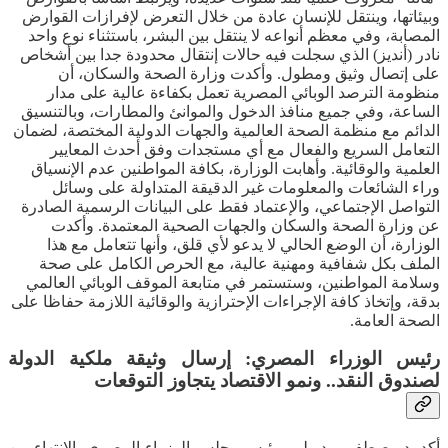
وبيئاتها، وينتقل للإنسان عادة من خلال التعرض لإفرازات القوارض
المصابة، وفي معظم أنواعه لا ينتقل بين البشر، باستثناء نوع واحد
نادر (أنديز) الذي سجلت فيه حالات إنتقال محدودة جدا بين أشخاص
على إتصال وثيق ومطول. وأكدت وزارة الصحة والسكان، أن
منظومة الترصد الوبائي المصرية تعمل بكفاءة عالية على مدار
الساعة، وفي جميع منافذ الدخول والموانئ والمطارات، وبالتنسيق
الدائم مع منظمة الصحة العالمية والجهات الدولية المختصة، لضمان
التعامل السريع والفعال مع أي مستجدات وفق أحدث المعايير
العلمية والوقائية. وأهابت الوزارة، بكافة المواطنين عدم الإنسياق
وراء الشائعات والمعلومات غير الدقيقة المتداولة على وسائل
التواصل الإجتماعي، والإعتماد فقط على البيانات الرسمية الصادرة
عن وزارة الصحة والسكان والجهات الصحية المعتمدة. وأكدت
الوزارة، أن الوضع الحالي لا يدعو لأي قلق، وأنها تتعامل مع هذا
الملف بكل شفافية ومهنية عالية، مع الحرص الكامل على صحة
وسلامة المواطنين، وستستمر في متابعة الموقف الوبائي العالمي
بدقة، وإتخاذ كافة الإجراءات الإحترازية والوقائية اللازمة حفاظا على
الصحة العامة.
رئيس الوزراء المصري: إرسال وثيقة ملكية الدولة
لصندوق النقد.. ونمو الاقتصاد يتجاوز التوقعات
أكد، د.مصطفى مدبولي، رئيس مجلس الوزراء المصري، الانتهاء من