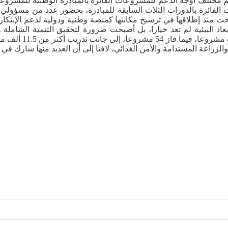
م مختلف أوجه الدعم للمشروعات الفائزة بالمبادرة الوطنية للمشروعات
الفائزة بالدورات الثلاث السابقة للمبادرة، بحضور عدد من مسؤولي ال
 نجحت منذ إطلاقها في ترسيخ مكانتها كمنصة وطنية ودولية لدعم الإبت
عاد البيئية لم تعد خيارا، بل أصبحت ضرورة لتحقيق التنمية الشام
 والزراعة المستدامة والأمن الغذائي، لافتا إلى أن العديد منها شارك ف