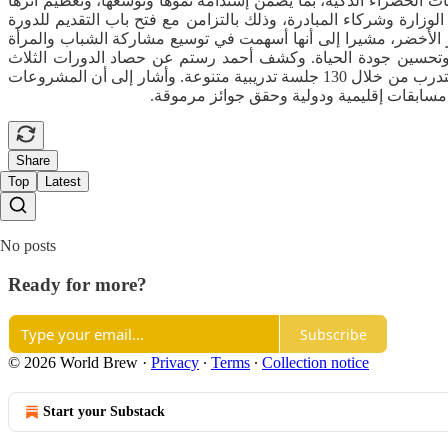
 الخضراء الذكية، بما يضمن إستدامة نموها وتوسعها، وتعظيم أثرها
وزارة وشركاء المبادرة، وذلك بالتزامن مع فتح باب التقديم للدورة
كار الأخضر، مشيرا إلى أنها أسهمت في توسيع مشاركة الشباب والمرأة
لة وتحسين جودة الحياة. وكشف أحمد رستم عن حصاد الدورات الثلاث
الماضية، حيث إستقبلت المبادرة نحو 17 ألف مشروع، تأهل منها 4859 مشروعا، فيما فاز 54 مشروعا، إلى جانب تدريب أكثر من 11.5 ألف متدرب من خلال 130 جلسة تدريبية متنوعة. وأشار إلى أن المشروعات
ي مسابقات إقليمية ودولية وحقق جوائز مرموقة.
Share
Top
Latest
No posts
Ready for more?
Subscribe
© 2026 World Brew
·
Privacy
∙
Terms
∙
Collection notice
Start your Substack