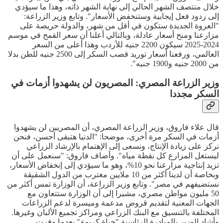
خلال منتصف الشهر الحالي إلى نهاية الشهر ذاته، وهذا ما سيؤدي
إلى ردود فعل إيجابية وستنخفض الأسعار". وتابع وزير الزراعة:
"العروة الجديدة ستكون في أقل من شهر، والدولة حريصة على
مزارعنا ومنح أسعار عادلة، وبالتالي أعلنا أن سعر القمح في موسم
2024-2025 سيكون 2200 جنيه للأردب وهذا أعلى من السعر
العالمي، ورفعنا أسعار توريد قصب السكر إلى 2500 جنيه للطن بدلا
من 2000 جنيه و1900 جنيه".
وزير الزراعة المصري: المصريون لن يشهدوا أزمات في
السكر مجددا
قال علاء فاروق، وزير الزراعة المصري، أن المصريين لن يشهدوا
أزمات في السكر مرة أخرى، موضحا: "الدنيا هتبقى أحسن، فنحن
نركز على زيادة الإنتاج، ونسعى إلى الإهتمام بالإرشاد الزراعي
ليستغل المزارع كل نقطة مياه". وأضاف فاروق: "سنعمل على أن
تزيد إنتاجية مزارعنا نحو 10%، وهو ما سيؤدي إلى إنخفاض الأسعار،
وبخاصة أن لدينا أكثر من 10 ملايين مغترب من الدول الشقيقة
نستضيفهم في مصر". وتابع وزير الزراعة، أن الوزارة تمس أكثر من
50 مليون مواطن مصري، مشيرا إلى أن الوزارة ستتعاون مع
الجهات المعنية لتقديم قروض مدعمة وميسرة لدعم الزراعات
المختلفة بالتنسيق مع البنك الزراعي ومراكز تجميع الألبان وغيرها.
وأشاد الوزير بالمبادرة الرئاسية "حياة كريمة" بعدما وفرت