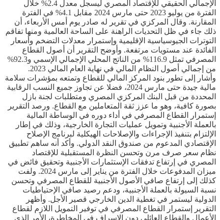
الإجمالي الحقيقي للإقتصاد المصري ليسجل معدل 2.4% خلال
الفترة من يوليو 2023 حتى مارس 2024 مقابل 4.1% في الفترة
المقارنة. وقال المركزي في تقرير له صادر يوم أمس الأربعاء، أن
ذلك جاء في ظل التحديات الراهنة على الساحة العالمية ومنها تفاقم
التوترات الجيوسياسية الإقليمية وإستمرار معدلات التضخم وأسعار
الفائدة عند مستويات مرتفعة. وأوضح التقرير أن أصول القطاع
المصرفي تمثل 116.9% من الناتج المحلي الإجمالي الإسمي و92.3%
من إجمالي أصول النظام المالي في نهاية العام المالي 2023.
وأشار إلى تطور بنود المركز المالي للقطاع وتمتعه بمؤشرات سلامة
مالية جيدة حتى مارس 2024، فضلا عن تجاوز جميع النسب الرقابية
المحددة من قبل البنك المركزي المصري ومتطلبات لجنة بازل
بصورة كافية، وهو ما عزز ثقة المتعاملين مع القطاع. ورصد التقرير
إستمرار القطاع المصرفي في أداء دوره في الوساطة المالية
بالعملة الأجنبية وتمويل عمليات التجارة الخارجية، وذلك في إطار
الإلتزام بتنفيذ الإجراءات والإصلاحات الهيكلية لبرنامج الإصلاح
الإقتصادي المدعوم من صندوق النقد الدولي. وأكد أنه ساهم تطبيق
نظام سعر صرف مرن وتحسن النظرة المستقبلية للإقتصاد
المصري في إرتفاع تدفقات الإستثمارات الأجنبية وتحقيق فائض في
ميزان المدفوعات خلال الفترة من يناير إلى مارس 2024. ولفت
كذلك إلى إرتفاع صافي الأصول الأجنبية للقطاع المصرفي وتحسن
نسبة السيولة بالعملة الأجنبية، ودعم رصيد صافي الإحتياطيات
الدولية ليستمر في تغطية الدين الخارجي قصير الأجل. وأظهر
التقرير إستمرار القطاع المصرفي في توفير التمويل اللازم لقطاع
الأعمال والقطاع العائلي دون الإسراف في المخاطرة، الأمر الذي