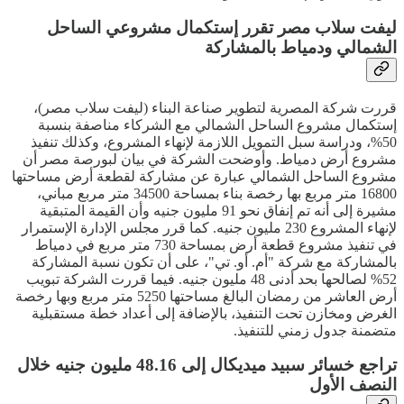
ليفت سلاب مصر تقرر إستكمال مشروعي الساحل
الشمالي ودمياط بالمشاركة
قررت شركة المصرية لتطوير صناعة البناء (ليفت سلاب مصر)،
إستكمال مشروع الساحل الشمالي مع الشركاء مناصفة بنسبة
50%، ودراسة سبل التمويل اللازمة لإنهاء المشروع، وكذلك تنفيذ
مشروع أرض دمياط. وأوضحت الشركة في بيان لبورصة مصر أن
مشروع الساحل الشمالي عبارة عن مشاركة لقطعة أرض مساحتها
16800 متر مربع بها رخصة بناء بمساحة 34500 متر مربع مباني،
مشيرة إلى أنه تم إنفاق نحو 91 مليون جنيه وأن القيمة المتبقية
لإنهاء المشروع 230 مليون جنيه. كما قرر مجلس الإدارة الإستمرار
في تنفيذ مشروع قطعة أرض بمساحة 730 متر مربع في دمياط
بالمشاركة مع شركة "أم. أو. تي"، على أن تكون نسبة المشاركة
52% لصالحها بحد أدنى 48 مليون جنيه. فيما قررت الشركة تبويب
أرض العاشر من رمضان البالغ مساحتها 5250 متر مربع وبها رخصة
الغرض ومخازن تحت التنفيذ، بالإضافة إلى أعداد خطة مستقبلية
متضمنة جدول زمني للتنفيذ.
تراجع خسائر سبيد ميديكال إلى 48.16 مليون جنيه خلال
النصف الأول