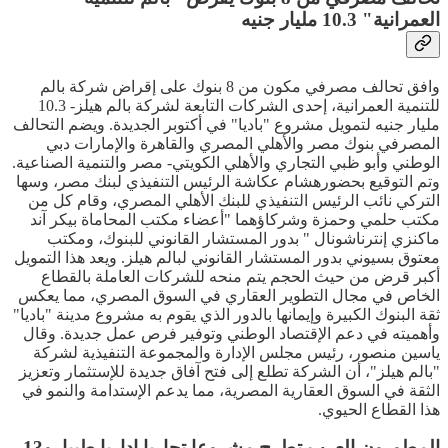
العمرانية" 10.3 مليار جنيه
وافق تحالف مصرفي مكون من 8 بنوك على إقراض شركة بالم
للتنمية العمرانية، إحدى الشركات التابعة لشركة بالم هيلز- 10.3
مليار جنيه لتمويل مشروع "باديا" في أكتوبر الجديدة. ويضم التحالف
المصرفي بنوك مصر والأهلي المصري والقاهرة والإمارات دبي
الوطني وأبو ظبي التجاري والأهلي الكويتي- مصر والتنمية الصناعية.
وتم التوقيع بحضورهشام عكاشة الرئيس التنفيذي لبنك مصر، وسها
التركي نائب الرئيس التنفيذي للبنك الأهلي المصري، وقام كل من
مكتب حلمي وحمزة وشركاؤهما "أعضاء مكتب المحاماة بيكر آند
ماكنزي إنترناشونال " بدور المستشار القانوني للبنوك، ومكتب
معتوق بسيوني بدور المستشار القانوني لبالم هيلز. ويعد هذا التمويل
أكبر قرض من حيث الحجم يتم منحه للشركات العاملة بالقطاع
الخاص في مجال التطوير العقاري في السوق المصري، مما يعكس
ثقة البنوك الكبيرة وإيمانها بالدور الذي يقوم به مشروع مدينة "باديا"
وأهميته في دعم الإقتصاد الوطني وتوفير فرص عمل جديدة. وقال
ياسين منصور، رئيس مجلس الإدارة والمجموعة التنفيذية لشركة
"بالم هيلز"، أن الشركة تطلع إلى فتح آفاق جديدة للإستثمار وتعزيز
الثقة في السوق العقارية المصرية، مما يدعم الإستدامة والنمو في
هذا القطاع الحيوي.
المطورون العرب تطرح مشروعا تجاريا إداريا طبيا..و13