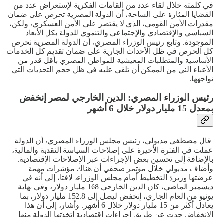
في كلمته خلال لقاء عدد من القامات الفكرية لإستعراض عدد من
القضايا المثارة على الساحة، أن الدولة المصرية تحرص على ضمان
مقدرات الأمن القومي، الذي لا يقتصر على الأمن العسكري، ولكن،
السياسي والإقتصادي والإجتماعي والتنموي للدولة بكل الأبعاد
الموجودة. وتابع رئيس الوزراء المصري، أن الدولة المصرية تحرص
كل الحرص في ظل الأحداث الجارية على ضمان تقديم كل الخدمات
الأساسية والمتطلبات المعيشية للمواطن المصري بأقل قدر من
الأعباء التي من الممكن أن تلقى عليه في ظل حجم التحديات التي
نواجهها.
رئيس الوزراء المصري: الدين الخارجي لمصر إنخفض
بمعدل 15 مليار دولار خلال 6 أشهر
قال مصطفى مدبولي، رئيس مجلس الوزراء المصري، أن الدولة
عملت في الفترة الأخيرة على إصلاحات السياسة النقدية والمالية،
بالإضافة إلى تحسين بعض الإجراءات عبر الإصلاحات الإقتصادية.
وأضاف مدبولي خلال مؤتمر صحفي أن هناك مؤشرات مهمة
عرضتها وزيرة التخطيط أمام مجلس الوزراء، لافتا، إلى أنه في
ديسمبر الماضي، كان الدين الخارجي 168 مليار دولار، وفي نهاية
يونيو من العام الجاري، إنخفض ليصل إلى 152.8 مليار دولار، بما
يعادل أكثر من 15 مليار دولار خلال 6 أشهر. وأشار، إلى أن هذا
الإنخفاض حدث عن طريق إجراءات إقتصادية إتخذتها الدولة منها