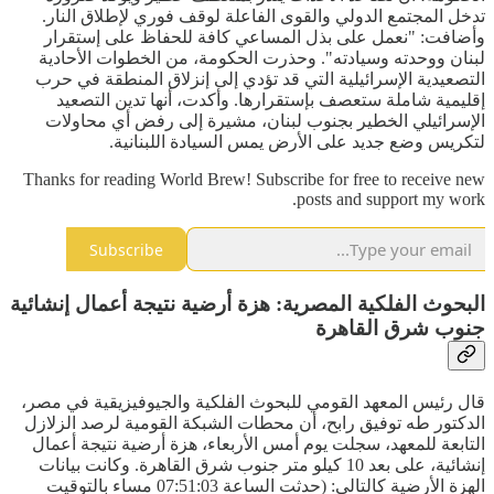
تدخل المجتمع الدولي والقوى الفاعلة لوقف فوري لإطلاق النار.
وأضافت: "نعمل على بذل المساعي كافة للحفاظ على إستقرار
لبنان ووحدته وسيادته". وحذرت الحكومة، من الخطوات الأحادية
التصعيدية الإسرائيلية التي قد تؤدي إلى إنزلاق المنطقة في حرب
إقليمية شاملة ستعصف بإستقرارها. وأكدت، أنها تدين التصعيد
الإسرائيلي الخطير بجنوب لبنان، مشيرة إلى رفض أي محاولات
لتكريس وضع جديد على الأرض يمس السيادة اللبنانية.
Thanks for reading World Brew! Subscribe for free to receive new
posts and support my work.
Subscribe
البحوث الفلكية المصرية: هزة أرضية نتيجة أعمال إنشائية
جنوب شرق القاهرة
قال رئيس المعهد القومي للبحوث الفلكية والجيوفيزيقية في مصر،
الدكتور طه توفيق رابح، أن محطات الشبكة القومية لرصد الزلازل
التابعة للمعهد، سجلت يوم أمس الأربعاء، هزة أرضية نتيجة أعمال
إنشائية، على بعد 10 كيلو متر جنوب شرق القاهرة. وكانت بيانات
الهزة الأرضية كالتالي: (حدثت الساعة 07:51:03 مساء بالتوقيت