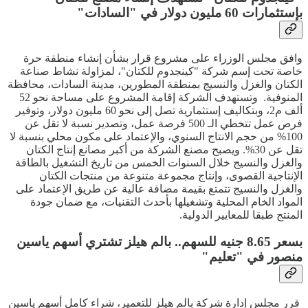
بإستثمارات 60 مليون دولار في "السادات"
وافق مجلس الوزراء على مشروع قرار بشأن إنشاء منطقة حرة
خاصة تحت إسم شركة "كينجدوم للكتان"، لمزاولة نشاط صناعة
الكتان والغزل والنسيج بمنطقة المطورين، مدينة السادات، محافظة
المنوفية. وتستهدف الشركة إقامة المشروع على مساحة نحو 52
ألف م2، وبتكاليف إستثمارية تصل إلى نحو 60 مليون دولار، وتوفير
فرص عمل تتخطي الـ 500 فرصة عمل، وتصدير نسبة لا تقل عن
100% من حجم الانتاج السنوي، والإعتماد على مكون محلي بنسبة لا
تقل عن 30%. ويصبح مصنع الشركة من أكبر مصانع إنتاج الكتان
والغزل والنسيج خلال السنوات الخمس من تاريخ التشغيل بالطاقة
الإنتاجية القصوى، وإنتاج مجموعة متنوعة من منتجات الكتان
والغزل والنسيج تتمتع بقيمة مضافة عالية عن طريق الإعتماد على
المواد الخام المحلية وتشغيلها بأحدث التقنيات، مع ضمان جودة
المنتج طبقا للمعايير الدولية.
بسعر 8.65 جنيه للسهم.. بالم هيلز تشتري أسهم ياسين
منصور في "تعليم"
قرر مجلس إدارة شركة بالم هيلز للتعمير، شراء كامل أسهم ياسين