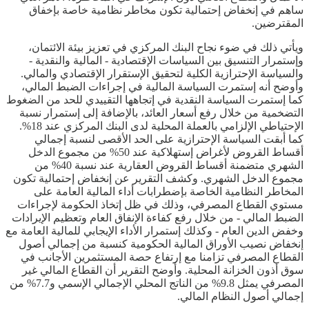
ساهم في إنخفاض إحتمالية تكون مخاطر نظامية خاصة بإخفاق
المقترضين.
ويأتي ذلك في ضوء نجاح البنك المركزي في تعزيز بيئة الائتمان،
وإستمرار التنسيق بين السياسات الإقتصادية - المالية والنقدية -
والسياسة الإحترازية الكلية لتحقيق الإستقرار الإقتصادي والمالي.
وأوضح أنه إستمرت السياسة المالية في إجراءات الضبط المالي،
كما إستمرت السياسة النقدية في إتجاهها التقييدي للحد من الضغوط
التضخمية من خلال رفع أسعار العائد، بالإضافة إلى إستمرار نسبة
الإحتياطي الإلزامي بالعملة المحلية لدى البنك المركزي عند 18%.
كما أبقت السياسة الإحترازية على الحد الأقصى لنسبة إجمالي
أقساط القروض لأغراض إستهلاكية عند 50% من مجموع الدخل
الشهري متضمنة أقساط القروض العقارية عند نسبة 40% من
مجموع الدخل الشهري. وكشف التقرير عن إنخفاض إحتمالية تكون
المخاطر النظامية الخاصة بإضطرابات أداء المالية العامة على
مستوي القطاع المصرفي، وذلك في ظل إتخاذ الحكومة لإجراءات
الضبط المالي - من خلال رفع كفاءة الإنفاق العام وتعظيم الإيرادات
وخفض الدين العام - وكذلك إستمرار الأداء الإيجابي للمالية العامة مع
إنخفاض نصيب الأوراق المالية الحكومية كنسبة من إجمالي أصول
القطاع المصرفي تزامنا مع إرتفاع حصة المستثمرين الأجانب في
سوق أذون الخزانة المحلية. وأوضح التقرير أن القطاع المالي غير
المصرفي يمثل 9.8% من الناتج المحلي الإجمالي الإسمي و7.7% من
إجمالي أصول النظام المالي.