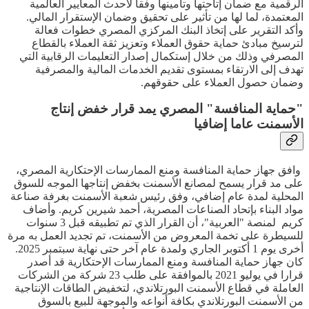
الرقمية مع ضمان إتاحتها وتأمينها وفقا لأحدث المعايير العالمية
المعتمدة، لما لها من تأثير على تحقيق وضمان الإستقرار المالي.
وأكد التقرير على إتخاذ البنك المركزي المصري خطوات فعالة
لترسيخ مبادئ حماية حقوق العملاء وتعزيز ثقة العملاء بالقطاع
المصرفي وذلك من خلال إستكمال إصدار التعليمات الرقابية التي
تهدف إلى الارتقاء بمستوى تقديم الخدمات المالية والمصرفية
وضمان حصول العملاء على حقوقهم.
"حماية المنافسة" المصري يمد قرار خفض إنتاج
الأسمنت عاما إضافيا
وافق جهاز حماية المنافسة ومنع الممارسات الإحتكارية المصري،
على مد قرار يسمح لمصانع الأسمنت بخفض إنتاجها الموجه للسوق
المحلية لمدة عام إضافي، وفق رئيس شعبة الأسمنت بغرفة صناعة
مواد البناء بإتحاد الصناعات المصرية، أحمد شيرين كريم. وأضاف
كريم لمنصة "العربية"، أن القرار الذي تم تطبيقه قبل 3 سنوات
للسيطرة على تخمة المعروض من الأسمنت، تم تجديد العمل به مرة
أخرى يوم 1 أكتوبر الجاري ولمدة عام آخر حتى نهاية سبتمبر 2025.
كان جهاز حماية المنافسة ومنع الممارسات الإحتكارية قد أصدر
قرارا في يوليو 2021 بالموافقة على طلب 23 شركة من الشركات
العاملة في قطاع الأسمنت البورتلاندي، لتخفيض الطاقات الإنتاجية
من الأسمنت البورتلاندي بكافة أنواعه والموجهة للبيع بالسوق