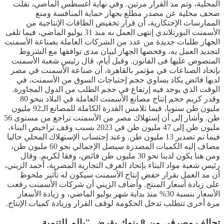
المحلية، وتم مد القرار مرتين. وفي نهاية أغسطس الماضي، نقلت
صحف محلية عن مصدر مطلع بجهاز حماية المنافسة ومنع
الممارسات الإحتكارية، أن قرار تخفيض الطاقات الإنتاجية من
الأسمنت البورتلاندي إنتهى العمل به منذ 31 يوليو الماضي، فيما تلقى
الجهاز طلبات جديدة من عدد من الشركات العاملة بصناعة الأسمنت
لتجديد العمل به، وفحصها الجهاز لبيان مدى توافقها مع الشروط
المنصوص عليها فى القانون. وقبل أيام، قال رئيس شعبة الأسمنت
بإتحاد الصناعات في مؤتمر بالقاهرة، أن صناعة الأسمنت في مصر
لديها فائض يكاد يساوي حجم إحتياجات السوق من الأسمنت، في
الوقت الذي يوجد فيه إرتفاع في حجم الطلب من الدول المجاورة.
وقدر كريم حجم إنتاج مصانع الأسمنت العاملة في البلاد بنحو 80
مليون طن سنويا، فيما تلامس القدرة الكاملة للمصانع الـ92 مليون
طن. وأشار إلى أن إستهلاك مصر من الأسمنت تراجع من مستوى 56
مليون طن إلى 47 مليون طن في 2023 بسبب وقف تراخيص البناء،
فيما تم تصدير 13 مليون طن. وعند إحتساب الإستهلاك المحلي حاليا
مضاف إليه الكميات المصدرة سيصل الإجمالي نحو 60 مليون طن،
ومن هنا يكون لدينا نحو 30 مليون طن فائض، وفقا لكريم. وقال
رئيس شعبة مواد البناء بإتحاد الغرف التجارية المصرية، أحمد الزيني،
أن مد العمل بقرار خفض إنتاج الأسمنت سيكون له تأثير ملحوظ
على زيادة أسعار المنتج. وأضاف الزيني أن شركات الأسمنت رفعت
الأسعار بنسبة 30% منذ بداية شهر يوليو الماضي، و زيادة الأسعار
مرة أخرى تتطلب تدخل الحكومة لوقف القرار وزيادة كميات الإنتاج.
تحالف مصرفي من 8 بنوك يقرض "بالم للتنمية