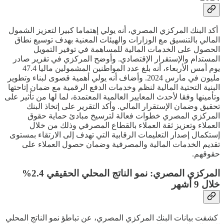
أكد البنك المركزي المصري، أنه يولي إهتماما كبيرا لتعزيز الشمول
المالي بالتنسيق مع الوزارات والهيئات المعنية بهدف توسيع نطاق
الحصول على الخدمات المالية للمساهمة في توفير التمويل
المستدام والإستقرار الإقتصادي. وأوضح المركزي في تقرير صادر
يوم أمس الأربعاء، أنه بلغ عدد المواطنين المشمولين ماليا 47.4
مليون في مارس 2024. وأضاف أنه يولي أهمية قصوى لبناء وتطوير
البنية التحتية المالية لنظم وخدمات الدفع الرقمية مع ضمان إتاحتها
وتأمينها وفقا لأحدث المعايير العالمية المعتمدة، لما لها من تأثير على
تحقيق وضمان الإستقرار المالي. وأكد التقرير على إتخاذ البنك
المركزي المصري خطوات فعالة لترسيخ مبادئ حماية حقوق
العملاء وتعزيز ثقة العملاء بالقطاع المصرفي وذلك من خلال
إستكمال إصدار التعليمات الرقابية التي تهدف إلى الارتقاء بمستوى
تقديم الخدمات المالية والمصرفية وضمان حصول العملاء على
حقوقهم.
المركزي المصري: نمو الناتج المحلي الحقيقي 2.4%
خلال 9 أشهر
كشفت بيانات البنك المركزي المصري، عن تباطؤ نمو الناتج المحلي