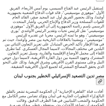
إستقبل الرئيس عبد الفتاح السيسي، يوم أمس الأربعاء، الفريق
الأول "موهوزي موسيفيني"، قائد قوات الدفاع الشعبية بجمهورية
أوغندا، وذلك بحضور الفريق أول عبد المجيد صقر، القائد العام
للقوات المسلحة وزير الدفاع والإنتاج الحربي. وأشار المتحدث
الرسمي بإسم رئاسة الجمهورية إلى أن الفريق الأول "موهوزي
موسيفيني" نقل للرئيس تحيات وتقدير الرئيس الأوغندي "يوري
موسيفيني"، وهو ما ثمنه الرئيس، معربا عن تقديره للرئيس
"موسيفيني"، ومشيدا بالعلاقات التاريخية بين مصر وأوغندا، حيث تم
في هذا الإطار تأكيد الحرص المتبادل على تعزيز التعاون الثنائي بين
البلدين في مختلف المجالات، لاسيما المجال العسكري. كما تطرق
اللقاء إلى مجمل الأوضاع الإقليمية والقارية، وسبل تعزيز التعاون
المشترك وجهود التنمية بين دول القارة الأفريقية، لاسيما دول حوض
النيل وعلى مستوى القرن الأفريقي وشرق أفريقيا، وذلك على النحو
الذي يحقق المصالح المشتركة لجميع الدول الأفريقية الشقيقة.
مصر تدين التصعيد الإسرائيلي الخطير بجنوب لبنان
أفادت قناة "القاهرة الإخبارية" أن الحكومة المصرية تشعر بالقلق
البالغ إزاء التطورات الجارية في لبنان وتؤكد تضامن مصر الكامل مع
الحكومة والشعب اللبنانيين في هذا الظرف الدقيق. وقالت
الحكومة، أن تصاعد الأحداث ينذر بمنعطف خطير ويؤكد ضرورة