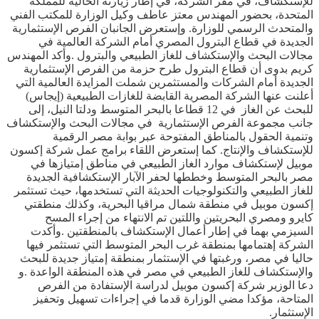
للإستكشاف، في مقر الشركة، في إطار زيارته الحالية للمملكة
المتحدة، بحضور المهندس معتز عاطف وكيل الوزارة للمكتب الفني
والمتحدث الرسمي للوزارة. وإستعرض الجانبان الفرص الإستثمارية
الجديدة في قطاع البترول المصري أمام الشركة العالمية في
مجالات البحث والإستكشاف للغاز الطبيعي والبترول .وأكد المهندس
كريم بدوى أن قطاع البترول طرح حزمة من الفرص الإستثمارية
الجديدة أمام الشركات والمستثمرين شملت المزايدة العالمية التي
أعلنت عنها الشركة المصرية القابضة للغازات الطبيعية (إيجاس)
للبحث عن الغاز في 12 قطاعا بالبحر المتوسط ودلتا النيل، إلى
جانب مجموعة الفرص الإستثمارية في مجالات البحث والإستكشاف
وتنمية الحقول بالمناطق المفتوحة عبر بوابة مصر الرقمية
للإستكشاف والإنتاج. كما إستعرض اللقاء برامج عمل شركة إكسون
موبيل لإستكشاف موارد الغاز الطبيعي في مناطق إمتيازها في
مصر بالبحر المتوسط وخططها لحفر الآبار الإستكشافية الجديدة
للغاز الطبيعي والتكنولوجيات الحديثة التي تستخدمها، حيث تستثمر
إكسون موبيل في منطقة شمال مراقيا البحرية، وكذلك منطقتي
كايرو ومصري البحريتين واللتين تم الانتهاء من إجراء المسح
السيزمي بهما في إطار أعمال الإستكشاف بالمنطقتين .وأكدت
الشركة إهتمامها بمنطقة غرب البحر المتوسط التي تستثمر فيها
حاليا في مصر، ورغبتها في الإستثمار بمنطقة إمتياز جديدة للبحث
والإستكشاف للغاز الطبيعي في مصر في هذه المنطقة الواعدة .و
دعا الوزير شركة إكسون موبيل لدراسة الإستفادة من الفرص
المتاحة، مؤكدا مضي الوزارة قدما في إجراءات تسهيل وتحفيز
الإستثمار.