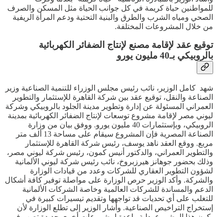
للمواطنين حياة كريمة في كل جوانب الحياة مثل المسكن والصرف
الصحي ومياه الشرب والطرق والبنية التحتية ودعم المرأة الريفية
من خلال المشروعات المختلفة.
توقيع عقد لإقامة مصنع لإنتاج الضفائر الكهربائية
بالروبيكي بـ40 مليون يورو
شهد كامل الوزير، نائب رئيس مجلس الوزراء للتنمية الصناعية وزير
الصناعة والنقل، توقيع عقد بين شركة القاهرة للإستثمار والتطوير
العمراني المسئولة عن إدارة وتطوير مدينة الجلود بالروبيكي وشركة
ليوني مصر لإقامة مشروع توسعات لإنتاج الضفائر الكهربائية بمدينة
الروبيكي، وبإستثمارات 40 مليون يورو. ووفق بيان من وزارة
الصناعة المصرية فإن المشروع سيقام على مساحة 13 ألف متر
مربع. ووقع العقد ناهد يوسف، رئيس شركة القاهرة للإستثمار
والتطوير العمراني، والدكتور أنيس كمون، رئيس شركة ليوني مصر،
وذلك بحضور جوهانز هيرزبروخ، نائب رئيس شركة ليوني الألمانية
لشؤون التطوير العقاري للشركات وعدد من قيادات الوزارة
والشركة. وأكد الوزير حرص الوزارة على مواصلة توفير كافة أشكال
الدعم والمساندة للشركات العالمية وخاصة الشركات الألمانية
للتغلب على أي تحديات قد تواجهها وتقديم تيسيرات كبيرة في
إستخراج التراخيص الصناعية. وأشار الوزير إلى تطلع الوزارة لأن
يكون هذا المشروع بداية واعدة لمشروعات أخرى جديدة تصب في