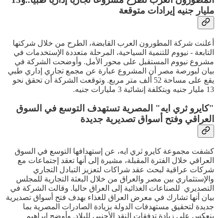
مليار جنيه إيرادات متوقعة
أعلنت شركة المطورون العرب القابضة، الطرح من خلال شركتها
التابعة - نيووم للتنمية السياحية، المرحلة متعددة الإستخدمات في
مشروع نيووم المستقبل على محور الأمل. وأوضحت الشركة في
بيان لبورصة مصر أن المشروع عبارة عن مجمع تجاري إداري طبي
يقع على مساحة 52 ألف متر مربع. وتوقعت الشركة أن تحقق نحو
13 مليار جنيه وبتكلفة إنشائية 3 مليارات جنيه.
"كايرو ثري ايه" المصرية تستهدف التوسع في السوق
العراقي وفتح أسواق تصديرية جديدة
كشفت مجموعة كايرو ثري ايه، عن إستهدافها التوسع في السوق
العراقي خلال الفترة المقبلة، مشيرة إلى أنها تعقد إجتماعات مع
شركات عراقية لبحث عقد شراكات لتعزيز التبادل التجاري
والإستثماري بين مصر والعراق من خلال البعثة التجارية للمجلس
التصديري للصناعات الغذائية إلى العراق حاليا. وقالت الشركة في
بيان أنها تشارك في معرض العراق للغذاء بهدف فتح أسواق تصديرية
جديدة لتحقيق مستهدفات الدولة بزيادة الصادرات المصرية بما
ينعكس على زيادة تدفقات النقد الأجنبي للبلاد. وأوضح إبراهيم