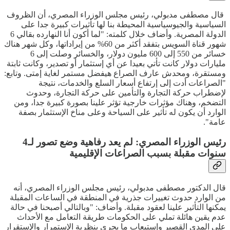
قال مصطفى مدبولي، رئيس مجلس الوزراء المصري، أن الظروف
السياسية والجيوسياسية المحيطة بنا لها تأثيرات كبيرة جدا على
الدولة المصرية. وأضاف خلال كلمته: "لما أكون أنا النهارده بقالي 6
شهور قناة السويس بتفقد أكثر من 60% من إيراداتها، وكل شهر هناك
خسائر من 550 إلى 600 مليون دولار، والخسائر وصلت إلى 6
مليارات دولار كانت تأتي بعيدا عن أي إستثمار أو تصدير، وكانت ثابتة
ومستقرة، ومحدش عارف الصراع هيفضل مستمر لغاية إمتى. وتابع:
"الصراعات أدت إلى إرتفاع أسعار السلع والخدمات، نتيجة
لإضطراب حركة التجارة والتأمين على حركة التجارة، وحدوث
التضخم، وهناك مؤثرات خارجية تؤثر علينا بصورة كبيرة جدا، ومن
الوارد أن يكون له تأثير على السياحة وعلى مناخ الإستثمار بصفة
عامة".
رئيس الوزراء المصري: لم يعد رفاهية وضع تصور لـ4
سنوات مقبلة بسبب الصراعات الإقليمية
قال الدكتور مصطفى مدبولي، رئيس مجلس الوزراء المصري، أنه
من الوارد حدوث تغييرات جذرية في المنطقة في الساعات المقبلة
يمكنها التأثير علينا لعقود مقبلة. وأضاف: "وبالتالي أصبحنا في حالة
عدم يقين هائلة تملي على الحكومات طريقة التعامل مع الأحداث
على المدى القصير وإستيعاب ما يجري بنظرية الإستمرار والإستقرار