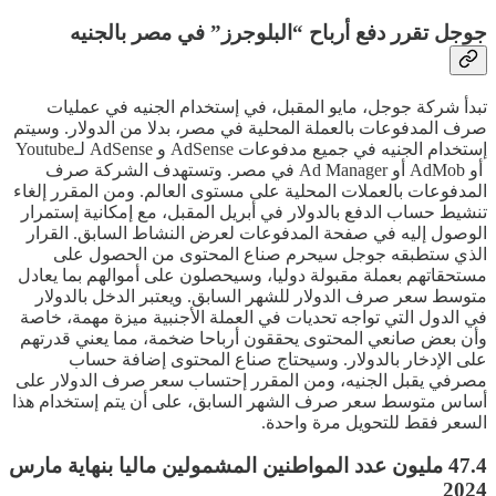
جوجل تقرر دفع أرباح “البلوجرز” في مصر بالجنيه
تبدأ شركة جوجل، مايو المقبل، في إستخدام الجنيه في عمليات
صرف المدفوعات بالعملة المحلية في مصر، بدلا من الدولار. وسيتم
إستخدام الجنيه في جميع مدفوعات AdSense و AdSense لـYoutube
أو AdMob أو Ad Manager في مصر. وتستهدف الشركة صرف
المدفوعات بالعملات المحلية على مستوى العالم. ومن المقرر إلغاء
تنشيط حساب الدفع بالدولار في أبريل المقبل، مع إمكانية إستمرار
الوصول إليه في صفحة المدفوعات لعرض النشاط السابق. القرار
الذي ستطبقه جوجل سيحرم صناع المحتوى من الحصول على
مستحقاتهم بعملة مقبولة دوليا، وسيحصلون على أموالهم بما يعادل
متوسط سعر صرف الدولار للشهر السابق. ويعتبر الدخل بالدولار
في الدول التي تواجه تحديات في العملة الأجنبية ميزة مهمة، خاصة
وأن بعض صانعي المحتوى يحققون أرباحا ضخمة، مما يعني قدرتهم
على الإدخار بالدولار. وسيحتاج صناع المحتوى إضافة حساب
مصرفي يقبل الجنيه، ومن المقرر إحتساب سعر صرف الدولار على
أساس متوسط سعر صرف الشهر السابق، على أن يتم إستخدام هذا
السعر فقط للتحويل مرة واحدة.
47.4 مليون عدد المواطنين المشمولين ماليا بنهاية مارس
2024