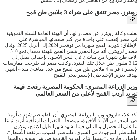
ومسار مزدوج من العاشر من رمضان إلى بلبيس.
رويترز: مصر تتفق على شراء 3 ملايين طن قمح
نقلت وكالة رويترز عن مصادر لها، أن الهيئة العامة للسلع التموينية
في مصر إتفقت على واحدة من أكبر صفقاتها المباشرة على
الإطلاق؛ لتوريد القمح شهريا من نوفمبر 2024 إلى أبريل 2025. وقال
مصدر لرويترز، أنه من المقرر شحن القمح للهيئة بمعدل نحو 510
آلاف طن شهريا من مناشئ في البحر الأسود، بإجمالي يصل إلى
3.12 مليون طن خلال تلك الفترة. وكانت مصر قد طرحت ممارسات
لإستيراد قرابة 4 ملايين طن من القمح من عدة مناشئ منذ 4 أشهر،
بهدف تعزيز الإحتياطي الإستيراتيجي للقمح.
وزير الزراعة المصري: الحكومة المصرية رفعت قيمة
توريد أردب القمح لأعلى من السعر العالمي
أكد علاء فاروق، وزير الزراعة المصري، أن الطماطم شهدت أزمة
في السعر في الآونة الأخيرة، موضحا: "التغيرات المناخية أثرت نوعا
ما على المحصول وبالتالي فإننا نشهد شهرا قليل الإنتاج، وتكون
الطماطم الموجودة في السوق، طماطم الصوب مرتفعة الأسعار".
وأضاف فاروق: "سيبدأ إنتاج العروة القادمة في بني سويف والمنيا