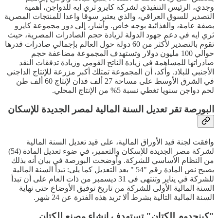
وجدي، الرئيس التنفيذي لشركة كايرو ثري ايه للدواجن، أهمية
التصدير للسوق العراقي، والذي يعتبر سوقا واعدا للمنتجات المصرية
بصفة عامة، والغذائية بوجه خاص. وأشار، إلى دور مجموعة كايرو
ثري ايه في دعم جهود الدولة لزيادة حجم الصادرات المصرية، حيث
تقوم بالتصدير لأكثر من 60 دولة حول العالم بإجمالي صادرات قدرها
حوالي 100 مليون دولار وتستهدف المجموعة مضاعفة حجم
صادراتها للمساهمة في زيادة الناتج القومي وزيادة تدفقات النقد
الأجنبي للبلاد. وأكد، أن المجموعة تمتلك أكبر مزرعة للإنتاج الداجني
في الشرق الأوسط على مساحة 27 ألف فدان لإنتاج 60 ألف طن
لحم دواجن سنويا تغطي نسبة 5% من الإنتاج المحلي.
البورصة تقر تعديل السنة المالية لمصر الجديدة للإسكان
وافقت لجنة قيد الأوراق المالية، على قيد تعديل السنة المالية
لشركة مصر الجديدة للإسكان والتعمير، في ضوء تعديل المادة (54)
من النظام الأساسي للشركة. وأوضحت البورصة في بيان أنه بذلك
يصبح نص المادة رقم "54 " بعد التعديل كما يلى: تبدأ السنة المالية
للشركة في يناير وتنتهى فى 31 ديسمبر من ذات العام على أن تبدأ
السنة المالية الأولى للشركة من تاريخ توفيق الأوضاع حتى نهاية
السنة المالية التالية بشرط ألا تزيد هذه الفترة عن 24 شهر.
"كينجدوم للكتان" تستهدف إنشاء مصنع للكتان