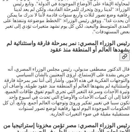
لمحاولة الإبقاء على الأوضاع الموجودة في الدولة". وتابع رئيس
الوزراء: "لدينا روئ وتحرك للمرحلة القادمة، ولكن لم يعد لدينا
رفاهية وضع تصور لثلاث وأربع سنوات قادمة لأننا لا ندرك ما يمكن
أن يحدث غدا". ووفق رئيس الوزراء: "الخطط موضوعة وننفذها على
المدى المتوسط والبعيد، لكن كل يوم نشهد متغيرات تؤدي إلى تغير
بعض المستهدفات".
رئيس الوزراء المصري: نمر بمرحلة فارقة واستثنائية لم
يشهدها العالم أو المنطقة منذ عقود
قال الدكتور مصطفى مدبولي، رئيس مجلس الوزراء المصري، أنه
حريص بشدة على الإستماع، لرؤى المعنيين بالشأن السياسي
والتوجهات الفكرية في هذه الأمور. وأشار إلى أننا نمر بمرحلة فارقة
واستثنائية لم يشهدها العالم أو المنطقة منذ عقود طويلة. وأضاف أن
وتيرة الأحداث وسرعة التغير التي تجري اليوم تفوق طاقات الجميع،
لافتا إلى أن كميات الأحداث والأوضاع التي تحدث في أسبوع واحد
تكون سببا في تغيير تفكير وروئ وتوجهات العالم أجمع. وتابع، أن كل
الحكومات الموجودة اليوم لديها رفاهية لوضع تصور لسنوات
مستقبلية مقبلة في ضوء التغيرات الجارية.
رئيس الوزراء المصري: مصر تؤمن مخزونا إستراتيجيا من
الإحتياجات الأساسية بسبب الظروف الجيوسياسية