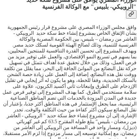
"الروبيكي- بلبيس" مع الوكالة الفرنسية
وافق مجلس الوزراء المصري على مشروع قرار رئيس الجمهورية
بشأن الإتفاق الخاص بمشروع إنشاء خط سكة حديد الروبيكي -
العاشر من رمضان – بلبيس، بين الحكومة المصرية والوكالة
الفرنسية للتنمية، وذلك لصالح الهيئة القومية لسكك حديد مصر.
ويهدف المشروع إلى تحسين القدرة التنافسية للمنتجين المحليين،
بما يسهم في تسريع النمو الإقتصادي، والعمل على توفير مزيد من
فرص العمل، وذلك من خلال تحقيق عدة أهداف تتمثل في تسهيل
حركة نقل البضائع من الموانئ الجافة إلى البحر، مما يقلل من تكلفة
ووقت نقل هذه البضائع، إضافة إلى العمل على زيادة حصة الشحن
بالسكك الحديدية، وفقا للخطة، وهو ما يكون له أثر إيجابي في تقليل
الإزدحام على الطرق وإنبعاثات ثاني أكسيد الكربون، علاوة على
سلامة مستخدمي الطرق. كما يهدف المشروع إلى توفير فرص عمل
جديدة في المدن المزودة بالخدمات التي تضم المناطق الصناعية
الرئيسية، مما يجعل الإستثمار في هذه المناطق أكثر جذبا، بإعتبار أن
نقل البضائع سيكون أكثر كفاءة من حيث التكلفة والوقت. تجدر
الإشارة، إلى أن مشروع إنشاء خط سكة حديد " الروبيكي - العاشر
من رمضان - بلبيس" يبلغ طوله المقترح 63.5 كم غير كهربائي
(ديزل)، ومسار واحد في المسافة من الروبيكي إلى العاشر من
رمضان، مع إمكانية توسيعه إلى مسار مزدوج إذا لزم الأمر مستقبلا،