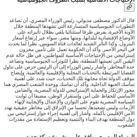
قال الدكتور مصطفى مدبولي، رئيس الوزراء المصري، أن تصاعد
التطورات الجيوسياسية المتسارعة التي تشهدها المنطقة خلال
الآونة الأخيرة، يفرض ظرفا استثنائيا يلقي بظلال تأثيراته على
الأوضاع الإقتصادية لبلدانها، ومنها مصر، سواء عبر إرتفاع أسعار
البترول، وكذا التأثر الشديد لعائدات قناة السويس، نظرا لما يحدث
في البحر الأحمر. وأكد أن الحكومة تعمل على تأمين مخزون
إستراتيجي من الإحتياجات الأساسية للمواطنين، في ظل حالة عدم
اليقين التي تعيشها المنطقة، نظرا للتوترات الجيوسياسية وتصاعد
حدة المخاطر. وأشار رئيس الوزراء إلى أن الرئيس حرص على تناول
القضايا المرتبطة بالتحديات المحلية والإقليمية والعالمية، وإيضاح
موقف الدولة تجاه مجابهة تلك التحديات، حيث شدد على أهمية
تماسك الجبهة الداخلية. وأكد أن تماسك ووحدة الشعب المصري هما
محور الإرتكاز والحماية الإستراتيجي للدولة المصرية، والضامن
الأساسي للحفاظ على أمن وإستقرار الوطن، مضيفا أن ثوابت
السياسة المصرية تقوم على التوازن والإعتدال والإيجابية لإنهاء
الأزمات وليس تصعيدها، تحسبا من الإنزلاق إلى مخاطر حقيقية تهدد
الأمن الإقليمي بأكمله. وأشار إلى أهمية إجراء حوار إستراتيجي بين
دول المنطقة بهدف البناء والتنمية وتعظيم الإستفادة من مقدرات
الشعوب.
الوزراء المصري يوافق على مشروع سكة حديد