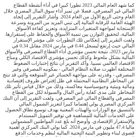
كما شهد العام المالي 2023 تطورا كبيرا في أداء أنشطة القطاع
المالي غير المصرفي، فضلا عن تميز أداء سوق المال المصري خلال
العام وحتى الربع الأول من العام 2024. وأشار التقرير إلى إتجاه
الهيئة العامة للرقابة المالية إلى تبني المزيد من المرونة وسرعة
الإستجابة لمواجهة المتغيرات المتزايدة، وتعزيز كفاءة الأسواق
المالية، لتحقيق التوازن بين تنمية الأسواق والحفاظ على إستقرارها.
ولفت التقرير إلى إنعكاس تلك التطورات على مؤشر الإستقرار
المالي حيث إرتفع ليسجل 0.44 في مارس 2024 مقابل 0.34 في
مارس 2023، نتيجة تحسن مؤشري أداء القطاع المصرفي والأسواق
المالية بشكل ملحوظ وكذلك تحسن مؤشري الاقتصاد الكلي ومناخ
الاقتصاد العالمي نسبيا. وأكد التقرير أن نتائج إختبارات الضغوط
المختلفة أظهرت صلابة النظام المالي - بمكونيه المصرفي وغير
المصرفي - وقدرته على مواجهة الخسائر غير المتوقعة والتي قد تنتج
عن المخاطر النظامية المحتملة في ظل إفتراض ظروف إقتصادية
ومالية وبيئية وجيوسياسية معاكسة، وذلك من خلال قياس تأثير تلك
المخاطر على مدى كفاية رأس المال والسيولة لكل من القطاع
المصرفي والقطاع المالي غير المصرفي. ولفت التقرير إلى أن البنك
المركزي المصري يولي إهتماما كبيرا لتعزيز الشمول المالي
بالتنسيق مع الوزارات والهيئات المعنية بهدف توسيع نطاق الحصول
على الخدمات المالية للمساهمة في توفير التمويل المستدام
والإستقرار الإقتصادي. وأوضح أنه بلغ عدد المواطنين المشمولين
ماليا 47.4 مليون في مارس 2024. كما يولي البنك المركزي أهمية
قصوى لبناء وتطوير البنية التحتية المالية لنظم وخدمات الدفع