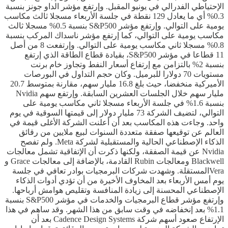
الإحتياطي الفدرالي في يونيو المقبل. وإرتفع مؤشر الداو جونز بنسبة
0.3% أي ما يعادل 129 نقطة في جلسة الأربعاء مسجلا ثالث مكاسب
يومية على التوالي. وإرتفع مؤشر S&P500 بنسبة 0.5% مسجلا ثالث
مكاسب يومية على التوالي، كما إرتفع مؤشر ناسداك المركب بنسبة
0.8% مسجلا ثاني مكاسب يومية على التوالي. وإرتفعت 8 من أصل
11 قطاعا في مؤشر S&P500، بقيادة قطاع الطاقة الذي إرتفع
بنسبة 2% بالتزامن مع إرتفاع أسعار النفط وتجاوز خام برنت
مستويات 70 دولارا للبرميل. وكان حجم التداول في البورصات
الأميركية منخفضا، حيث بلغ 16.8 مليار سهم، مقارنة بمتوسط ​​20.7
مليار سهم خلال الجلسات العشرين السابقة. وإرتفع سهم Nvidia
بنسبة 1.6% في جلسة الأربعاء مسجلا ثاني مكاسب يومية على
التوالي، لتضيف الشركة 73 مليار دولار إلى قيمتها السوقية في يوم
واحد. وجاءت هذه المكاسب بعد أن أعلنت الشركة الأغلى قيمة في
العالم عن توقيعها صفقة متعددة السنوات لبيع ملايين من رقائق
الذكاء الإصطناعي الحالية والمستقبلية لشركة Meta. ولم تفصح
Nvidia عن قيمة الصفقة، ولكنها ذكرت أن الإتفاقية تشمل معالجات
Blackwell ومعالجات Rubin القادمة، بالإضافة إلى معالجات Grace و
Veraالمستقلة. وشهدت شركات البرمجيات بوادر تعافي في جلسة
يوم أمس الأربعاء بعد المخاوف الأخيرة من أن تؤدي أدوات الذكاء
الإصطناعي المحسنة إلى زيادة المنافسة وتقليص هوامش أرباحها.
وإرتفع مؤشر قطاع البرمجيات والخدمات في مؤشر S&P500 بنسبة
1.1% بعد إنخفاضه في وقت سابق من هذا الشهر. وقد ساهم في هذا
الإرتفاع صعود أسهم شركة Cadence Design Systems بعد أن