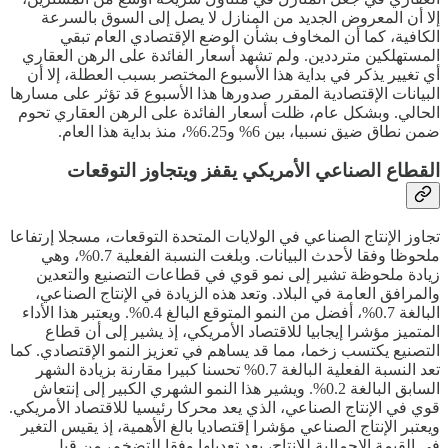
إلا أن المعروض الجديد من المنازل لا يصل إلى السوق بالسرعة
الكافية، كما أن المخاوف بشأن الوضع الإقتصادي العام تبقي
المستهلكين مترددين. ولم تشهد أسعار الفائدة على الرهن العقاري
أي تغيير يذكر في بداية هذا الأسبوع المختصر بسبب العطلة، إلا أن
البيانات الإقتصادية المقرر صدورها هذا الأسبوع قد تؤثر على مسارها
الحالي. وبشكل عام، ظلت أسعار الفائدة على الرهن العقاري تحوم
ضمن نطاق ضيق نسبيا، بين 6% و6.25%، منذ بداية هذا العام.
القطاع الصناعي الأمريكي يقفز ويتجاوز التوقعات
تجاوز الإنتاج الصناعي في الولايات المتحدة التوقعات، مسجلا إرتفاعا
ملحوظا وفقا لأحدث البيانات. وبلغت النسبة الفعلية 0.7%، وهي
زيادة ملحوظة تشير إلى نمو قوي في قطاعات التصنيع والتعدين
والمرافق العامة في البلاد. وتعد هذه الزيادة في الإنتاج الصناعي،
البالغة 0.7%، أفضل من النمو المتوقع البالغ 0.4%. ويعتبر هذا الأداء
المتميز مؤشرا إيجابيا للاقتصاد الأمريكي، إذ يشير إلى أن قطاع
التصنيع يكتسب زخما، مما قد يساهم في تعزيز النمو الإقتصادي. كما
تعد النسبة الفعلية البالغة 0.7% تحسنا كبيرا مقارنة بزيادة الشهر
السابق البالغة 0.2%. ويشير هذا النمو الشهري الكبير إلى إنتعاش
قوي في الإنتاج الصناعي، الذي يعد محركا رئيسيا للاقتصاد الأمريكي.
ويعتبر الإنتاج الصناعي مؤشرا إقتصاديا بالغ الأهمية، إذ يقيس التغير
في القيمة الإجمالية للإنتاج، بعد تعديلها وفقا للتضخم، من قبل