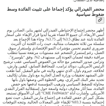
محضر الفيدرالي يؤكد إجماعا على تثبيت الفائدة وسط
ضغوط سياسية
أظهر محضر إجتماع الإحتياطي الفيدرالي لشهر يناير، الصادر، يوم
أمس الأربعاء، أن جميع الأعضاء تقريبا أيدوا قرار الإبقاء على أسعار
الفائدة ثابتة عند نطاق 3.5% إلى 3.75%. وجاء هذا الإجماع بعد
سلسلة من ثلاثة تخفيضات متتالية، حيث رأت اللجنة أن التريث
ضروري لتقييم تحسن مؤشرات النمو الإقتصادي وإستقرار سوق
العمل، رغم إستمرار التضخم عند مستويات مرتفعة نسبيا تتطلب
مراقبة دقيقة لضمان العودة إلى مستهدف 2%، وفق “بلومبرج”.
وتزامن صدور المحضر مع حالة من الغموض السياسي عقب ترشيح
الرئيس الأمريكي، دونالد ترامب، للمحافظ السابق، كيفين وارش،
لخلافة، جيروم باول، الذي تنتهي ولايته في مايو المقبل. كما طغت
على المشهد تحقيقات وزارة العدل الجارية مع باول بشأن تكاليف
تجديد مقر البنك المركزي، وهي الخطوة التي وصفها باول بأنها
محاولة للضغط السياسي وترهيب المؤسسة لدفعها نحو خفض
الفائدة، مما أثار مخاوف دولية واسعة حول إستقلالية القرار النقدي
الأمريكي. وأشارت أداة “CME FedWatch” إلى أن الأسواق تستبعد
بشكل كبير أي خفض للفائدة في إجتماع مارس المقبل، حيث تضع
إحتمالية بنسبة 93.3% للإبقاء على المعدلات الحالية. وتتجه التوقعات