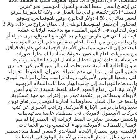
منخفضة، إلا أن الأسواق بدأت تشهد ضغوطا صعودية طفيفة ناتجة
عن إرتفاع أسعار النفط الخام والتحول الموسمي نحو “بنزين
الصيف” الأكثر تكلفة، والذي بدأ بالفعل في ولاية كاليفورنيا ليرفع
السعر هناك إلى 4.58 دولار للجالون، وفق ياهوفينانس. ويتوقع
المحللون أن يقفز المتوسط الوطني إلى نطاق يتراوح بين 3.15 و3.30
دولار للجالون في الأشهر المقبلة، مع بدء بقية الولايات عملية
الإنتقال الفني في مارس. ورغم هذا الإرتفاع المتوقع، يرى خبراء أن
وفرة المعروض من النفط الخام ستقلص حجم الزيادة الموسمية
المعتادة إلى النصف، مما يبقي الأسعار الإجمالية في عام 2026 أقل
من مستويات العام الماضي بنحو 24 سنتا، ما لم تطرأ تطورات
جيوسياسية حادة تؤدي لتعطيل سلاسل الإمداد العالمية. وتأثرت
أسواق الطاقة العالمية بتصريحات نائب الرئيس الأمريكي، جيه دي
فانس، التي أشار فيها إلى عدم إعتراف طهران بالخطوط الحمراء
التي وضعها الرئيس الأمريكي، دونالد ترامب، بشأن البرنامج النووي.
وأدت هذه التوترات، إلى جانب إنهيار محادثات السلام الروسية
الأوكرانية، إلى إرتفاع العقود الآجلة للنفط بنسبة 3%، يوم أمس
الأربعاء، وسط تقارير إعلامية تحذر من إقتراب مواجهة عسكرية
واسعة في حال فشل المفاوضات الجارية للتوصل إلى إتفاق نووي
جديد وشامل يرضي الإدارة الأمريكية. وتراقب الأسواق عن كثب
تحركات الأسطول الأمريكي في المنطقة، خاصة بعد تهديدات
واشنطن بتقليص صادرات النفط الإيرانية إلى الصفر إذا لم يتم
الإمتثال للمطالب الأمريكية بإنهاء التخصيب ودعم الجماعات
الإقليمية. ومع إستمرار الإتجاه التصاعدي لأسعار النفط منذ ديسمبر
الماضي، يظل المسار المستقبلي لأسعار الوقود في المحطات