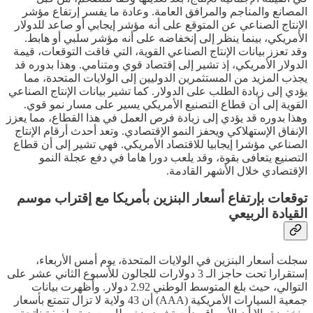
المصانع والمناجم والمرافق العامة. وعادة ما يفسر إرتفاع مؤشر
الإنتاج الصناعي عن المتوقع على أنه مؤشر إيجابي أو صاعد للدولار
الأمريكي، بينما ينظر إلى إنخفاضه على أنه مؤشر سلبي أو هابط.
وقد تعزز بيانات الإنتاج الصناعي القوية، التي فاقت التوقعات، قيمة
الدولار الأمريكي، إذ تشير إلى إقتصاد قوي ومتنامي. وهذا بدوره قد
يجذب المزيد من المستثمرين الدوليين إلى الولايات المتحدة، مما
يؤدي إلى زيادة الطلب على الدولار. كما تشير بيانات الإنتاج الصناعي
القوية إلى أن قطاع التصنيع الأمريكي يسير على مسار نمو قوي.
وهذا بدوره قد يؤدي إلى زيادة فرص العمل في هذا القطاع، مما يعزز
الإنفاق الإستهلاكي ويحفز النمو الإقتصادي. وتعد أحدث أرقام الإنتاج
الصناعي مؤشرا إيجابيا للاقتصاد الأمريكي. فهي تشير إلى أن قطاع
التصنيع يتعافى بقوة، وقد يلعب دورا هاما في دفع عجلة النمو
الإقتصادي خلال الأشهر القادمة.
توقعات بإرتفاع أسعار البنزين بأمريكا مع إقتراب موسم
القيادة الربيعي
سجلت أسعار البنزين في الولايات المتحدة، يوم أمس الأربعاء،
إستقرارا تحت حاجز الـ 3 دولارات للجالون للأسبوع الثاني عشر على
التوالي، حيث بلغ المتوسط الوطني 2.92 دولار. وأظهرت بيانات
جمعية السيارات الأمريكية (AAA) أن 43 ولاية لا تزال تتمتع بأسعار