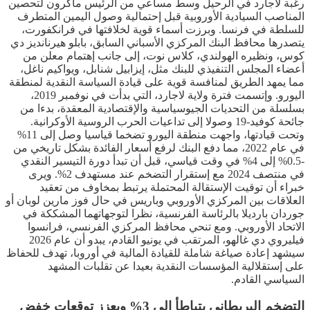
رغبة لاجارد في الرحيل وسط مساعي من الرئيس ماكرون لتحصين
المناصب السيادية الأوروبية قبل إحتمالية وصول اليمين المتطرف
للسلطة في فرنسا. وبرزت أسماء قوية لخلافتها في فرانكفورت،
يتصدرها محافظ البنك المركزي الأسباني السابق، بابلو هيرنانديز دي
كوس، ونظيره الهولندي، كلاس نوت، إلى جانب إهتمام معلن من
أعضاء المجلس التنفيذي للبنك مثل، إيزابيل شنابل، ويواكيم ناغل،
مما يمهد الطريق لمنافسة قوية على قيادة السياسة النقدية لمنطقة
اليورو. وإتسمت فترة ولاية لاجارد، التي بدأت في نوفمبر 2019،
بسلسلة من التحديات الجيوسياسية والإقتصادية المعقدة، بدءا من
جائحة كوفيد-19 وصولا إلى تداعيات الحرب الروسية الأوكرانية.
وتحت قيادتها، واجهت منطقة اليورو تضخما قياسيا وصل إلى 11%
في عام 2022، مما دفع البنك لرفع أسعار الفائدة بشكل تاريخي من
-0.5% إلى 4% في وقت قياسي، قبل أن تبدأ دورة التيسير النقدي
في منتصف 2024 مع إستقرار التضخم عند مستهدف 2%. ويرى
خبراء أن توقيت الإستقالة المحتملة يرتبط بمخاوف من تعقيد
العلاقات بين المركزي الأوروبي وباريس في حال فوز مارين لوبان أو
جوردان بارديلا بالرئاسة الفرنسية، نظرا لتوجهاتهما المشككة في
الاتحاد الأوروبي. ومع تنحي محافظ المركزي الفرنسي، فرانسوا
فيليروي دي غالهو، المرتقب في يونيو القادم، يبدو أن عام 2026
سيشهد إعادة صياغة شاملة للقيادة المالية في أوروبا، تهدف للحفاظ
على إستقلالية المؤسسات النقدية بعيدا عن تقلبات المشهد
السياسي القادم.
التضخم البريطاني يتباطأ إلى 3% ويعزز توقعات خفض