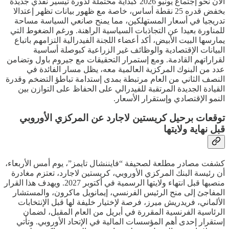
الآن نحو إجتماع يونيو 2026 كبداية محتملة لدورة تيسير نقدي جديدة
بخفض قدره 25 نقطة أساس، خاصة مع ظهور بيانات تظهر إعتدالا
تدريجيا في أسعار المستهلكين، مما يمنح صانعي السياسة مساحة
للمناورة بعيدا عن التجاذبات السياسية الراهنة. ورغم الضغوط التي
يمارسها البيت الأبيض، أكد أعضاء اللجنة الفيدرالية التزامهم باتباع
البيانات الإقتصادية والوظائف غير الزراعية كبوصلة أساسية
لقراراتهم القادمة. ومع إستمرار التحقيقات مع جيروم باول وتضامن
عدد من البنوك المركزية العالمية معه، يظل مسار الفائدة في
النصف الثاني من العام مرتبطة بمدى إستدامة تباطؤ التضخم وقدرة
القيادة الجديدة المرتقبة للفيدرالي على الحفاظ على التوازن بين
النمو الإقتصادي وإستقرار الأسعار.
توقعات برحيل كريستين لاجارد عن المركزي الأوروبي
قبل نهاية ولايتها
كشفت مصادر مطلعة لصحيفة “فايننشال تايمز”، يوم أمس الأربعاء،
أن رئيسة البنك المركزي الأوروبي، كريستين لاجارد، تعتزم مغادرة
منصبها قبل انتهاء ولايتها الرسمية في أكتوبر 2027. ويهدف هذا القرار
المفاجئ إلى منح الرئيس الفرنسي، إيمانويل ماكرون، والمستشار
الألماني، فريدريش ميرز، فرصة لإختيار خليفة لها قبل الإنتخابات
الرئاسية الفرنسية المقررة في أبريل من العام المقبل، لضمان
إستقرار إحدى أهم المؤسسات المالية في الإتحاد الأوروبي. وتأتي