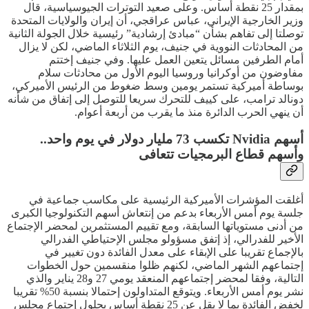
بمقدار 25 نقطة أساس. وعلى صعيد التوترات الجيوسياسية، قال
وزير الخارجية ​الإيراني، عباس عراقجي، أن إيران والولايات المتحدة
توصلتا إلى تفاهم بشأن “مبادئ إرشادية” رئيسية خلال الجولة الثانية
من المحادثات النووية في جنيف، يوم الثلاثاء الماضي، لكن لا يزال
أمام الطرفين مسائل يتعين العمل عليها. وفي جنيف إختتم
مفاوضون من أوكرانيا وروسيا اليوم الأول من محادثات سلام
بوساطة أميركية تستمر يومين وسط ضغوط ​من الرئيس الأميركي،
دونالد ​ترامب، على كييف للتحرك سريعا للتوصل إلى إتفاق من شأنه
أن ينهي الحرب الدائرة منذ ما يقرب من أربعة أعوام.
أسهم Nvidia تكسب 73 مليار دولار في يوم واحد..
وأسهم قطاع البرمجيات تتعافى
أغلقت المؤشرات الأميركية الرئيسية على مكاسب جماعية في
جلسة يوم أمس الأربعاء بدعم من إنتعاش أسهم التكنولوجيا الكبرى
من أدنى مستوياتها السابقة، ومع تقييم المستثمرين لمحضر الإجتماع
الأخير للفدرالي، إذ إتفق مسؤولو مجلس الإحتياطي الفدرالي
بالإجماع تقريبا على الإبقاء على معدل الفائدة دون تغيير في
إجتماعهم الشهر الماضي، لكنهم ظلوا منقسمين حول الخطوات
التالية، وفقا لمحضر إجتماعهم المنعقد يومي 27 و28 يناير والذي
نشر يوم أمس الأربعاء. ويتوقع المتداولون إحتمالا بنسبة 50% تقريبا
لخفض الفائدة بما لا يقل عن 25 نقطة أساس بحلول إجتماع مجلس