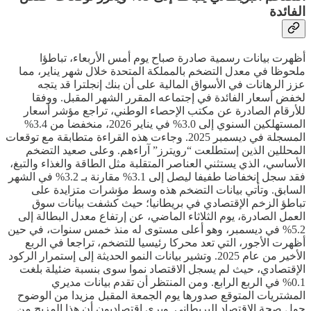
الفائدة
أظهرت بيانات رسمية صادرة صباح يوم أمس الأربعاء، تباطؤا
ملحوظا في معدل التضخم بالمملكة المتحدة خلال شهر يناير، مما
عزز الرهانات في الأسواق المالية على أن بنك إنجلترا قد يتجه
لخفض أسعار الفائدة في إجتماعه المقرر الشهر المقبل. ووفقا
للأرقام الصادرة عن مكتب الإحصاء الوطني، تراجع مؤشر أسعار
المستهلكين السنوي إلى 3.0% في يناير 2026، منخفضا من 3.4%
المسجلة في ديسمبر 2025. وجاءت هذه القراءة متطابقة مع توقعات
المحللين الذين إستطلعت “رويترز” آراءهم. وعلى صعيد التضخم
الأساسي، الذي يستثني العناصر المتقلبة مثل الطاقة والغذاء والتبغ،
فقد سجل إنخفاضا طفيفا ليصل إلى 3.1% مقارنة بـ 3.2% في الشهر
السابق. وتأتي بيانات التضخم هذه وسط مؤشرات متزايدة على
تباطؤ الزخم الإقتصادي في بريطانيا؛ حيث كشفت بيانات سوق
العمل الصادرة، يوم الثلاثاء الماضي، عن إرتفاع معدل البطالة إلى
5.2% في ديسمبر، وهو أعلى مستوى له منذ خمس سنوات، في حين
أظهرت الأجور، التي تعد محركا رئيسيا للتضخم، تراجعا في الربع
الأخير من عام 2025. وتشير بيانات النمو الحديثة إلى إستمرار الركود
الإقتصادي، حيث لم يسجل الاقتصاد نموا سوى بنسبة ضئيلة بلغت
0.1% في الربع الرابع. ومن المنتظر أن تقدم بيانات مديري
المشتريات المتوقع صدورها يوم الجمعة المقبل مزيدا من الوضوح
حول صحة الاقتصاد البريطاني. ويرى إقتصاديون أن هذا المزيج من