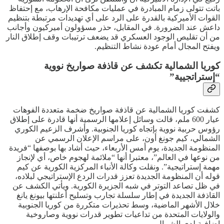
باتت تتولى زمام المبادرة في عمليات مكافحة الإرهاب، مع إحتفاظ
القوات الأميركية بالقدرة على الرد على أي تهديدات مرتبطة بتنظيم
داعش عند الضرورة. في المقابل، حذر مسؤولون أميركيون وأجانب
من أن تقليص الوجود العسكري قد يضعف ترتيبات وقف إطلاق النار
ويفتح المجال أمام عودة نشاط التنظيم.
كوريا الشمالية تكشف عن قاذفة صواريخ نووية
“إستراتجيية”
كشفت كوريا الشمالية عن قاذفة صواريخ ضخمة متعددة الفوهات
عيار 600 ملم، قالت وسائل إعلامها الرسمية أنها قادرة على إطلاق
رؤوس حربية نووية بإتجاه كوريا الجنوبية. وأشرف الزعيم الكوري
الشمالي، كيم جونغ أون، على مراسم الإعلان الرسمي عن
المنظومة الجديدة، يوم أمس الأربعاء، حيث أشاد بها بوصفها “فريدة
من نوعها في العالم”، معتبرا أنها “ملائمة لهجوم خاص، أي لإنجاز
مهمة إستراتيجية”. ونقلت وكالة الأنباء المركزية الكورية عن كيم
قوله أن المنظومة الجديدة تعزز قدرات الردع الإستراتيجي لبلاده،
في ظل تصاعد التوتر في شبه الجزيرة الكورية. ويأتي الكشف عن
القاذفة الجديدة في إطار سلسلة تجارب وتسليح أعلنتها بيونغ يانغ
خلال الأشهر الماضية، وسط تحذيرات متكررة من كوريا الجنوبية
والولايات المتحدة من تداعيات تطوير قدرات نووية وصاروخية
إضافية لدى الشمال.