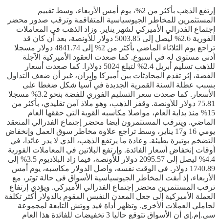
إرتفع الذهب بأكثر من 2%، يوم أمس الأربعاء، وسط تقييم
المستثمرين للمخاطر الجيوسياسية المتفاقمة وترقب صدور محضر
إجتماع الفدرالي الأميركي لشهر يناير. وزاد الذهب في المعاملات
الفورية 2.6% ليصل إلى 5003.85 دولار للأونصة، بعد أن كان قد
تراجع يوم الثلاثاء الماضي بأكثر من 2% إلى 4841.74 دولار مسجلا
أدنى مستوى له في أسبوع. كما صعدت العقود الأميركية الآجلة
للذهب تسليم أبريل 2.4% لتبلغ 5024 دولارا. كما صعدت أسعار
الفضة، إثر تقدم المحادثات بين أميركا وإيران، غير أن ضعف التداول
بسبب عطلة السنة القمرية الجديدة في آسيا شكل ضغطا على
الأسعار. كما صعدت سعر التسليم الفوري للفضة بنحو 3.2% مسجلا
75.81 دولار للأونصة. وقفز الذهب، وهو ملاذ آمن تقليدي، بأكثر من
15% منذ بداية العام، مواصلا مكاسبه القوية التي حققها العام
الماضي. ويترقب المستثمرون أيضا محضر إجتماع الفدرالي المنعقد
يومي 16 و17 يناير، وسط تراجع علاوة مخاطر سوق العمل وإنخفاض
التضخم بوتيرة بطيئة. وعادة ما يرتفع الذهب، الذي لا يدر عائدا، في
أوقات إنخفاض أسعار الفائدة. وإرتفع البلاتين في المعاملات الفورية
4.4% ليصل إلى 2095.57 دولار للأونصة، فيما زاد البلاديوم 3.5% إلى
1740.89 دولار. في الوقت نفسه، واصل الدولار مكاسبه، يوم أمس
الأربعاء، إذ أبقت المخاطر الجيوسياسية الأسواق في حالة توتر، مع
ترقب المستثمرين محضر إجتماع الفدرالي الأميركي. ويؤدي إرتفاع
العملة الأميركية ​إلى جعل المعدن النفيس المقوم بالدولار ​أكثر تكلفة
لحاملي العملات ​الأخرى. وتظهر أداة فيد ووتش التابعة لمجموعة
سي.إم.إي أن الأسواق تتوقع حاليا 3 تخفيضات للفائدة ​هذا العام