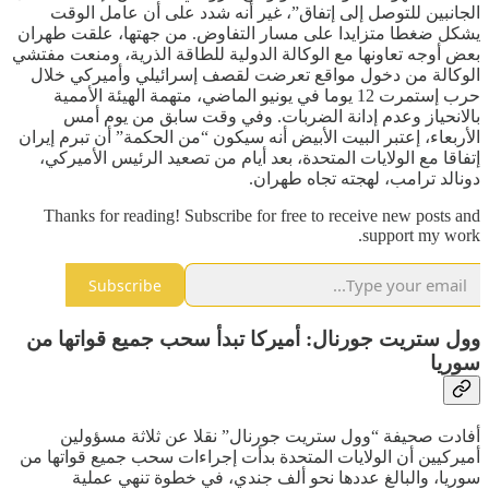
الجانبين للتوصل إلى إتفاق”، غير أنه شدد على أن عامل الوقت
يشكل ضغطا متزايدا على مسار التفاوض. من جهتها، علقت طهران
بعض أوجه تعاونها مع الوكالة الدولية للطاقة الذرية، ومنعت مفتشي
الوكالة من دخول مواقع تعرضت لقصف إسرائيلي وأميركي خلال
حرب إستمرت 12 يوما في يونيو الماضي، متهمة الهيئة الأممية
بالانحياز وعدم إدانة الضربات. وفي وقت سابق من يوم أمس
الأربعاء، إعتبر البيت الأبيض أنه سيكون “من الحكمة” أن تبرم إيران
إتفاقا مع الولايات المتحدة، بعد أيام من تصعيد الرئيس الأميركي،
دونالد ترامب، لهجته تجاه طهران.
Thanks for reading! Subscribe for free to receive new posts and
support my work.
Subscribe
وول ستريت جورنال: أميركا تبدأ سحب جميع قواتها من
سوريا
أفادت صحيفة “وول ستريت جورنال” نقلا عن ثلاثة مسؤولين
أميركيين أن الولايات المتحدة بدأت إجراءات سحب جميع قواتها من
سوريا، والبالغ عددها نحو ألف جندي، في خطوة تنهي عملية