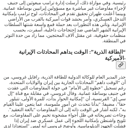
رئيسية. وفي موازاة ذلك، أرسلت إدارة ترامب مبعوثين إلى جنيف
لإجراء مفاوضات غير مباشرة مع مسؤولين إيرانيين بوساطة عمانية.
وبينما أعلنت طهران تحقيق تقدم في المحادثات، لوح ترامب بإمكانية
التدخل العسكري، وأمر بحشد قوات أميركية بالقرب من الأراضي
الإيرانية. وتأتي هذه التطورات بعد حملة قمع واسعة شنتها السلطات
الإيرانية الشهر الماضي ضد إحتجاجات داخلية، أسفرت، بحسب
منظمات حقوقية، عن مقتل آلاف المحتجين، مما زاد من حدة التوتر
في المنطقة.
“الطاقة الذرية”: الوقت يداهم المحادثات الإيرانية
-الأميركية
حذر المدير العام للوكالة الدولية للطاقة الذرية، رافايل غروسي، من
أن “الوقت داهم” المحادثات الجارية بين إيران والولايات المتحدة،
رغم تسجيل “خطوة إلى الأمام” في جولة المفاوضات التي عقدت
في جنيف بوساطة عمانية. وقال غروسي، في مقابلة مع قناة “إل
سي إي” الفرنسية، أن “إمكانية الحوار بدأت، للمرة الأولى، تتبلور
حقا”، مضيفا: “بدأنا نتحدث عن أمور ملموسة، عما يتعين علينا القيام
به”، لكنه أشار في الوقت ذاته إلى أن المفاوضات “بالغة التعقيد”.
وجاءت تصريحاته في ظل أجواء مشحونة تخيم على المفاوضات، مع
تلويح واشنطن بإمكانية اللجوء إلى عمل عسكري ضد إيران إذا
فشلت الجهود الدبلوماسية. وأوضح غروسي أنه لمس “إستعدادا لدى