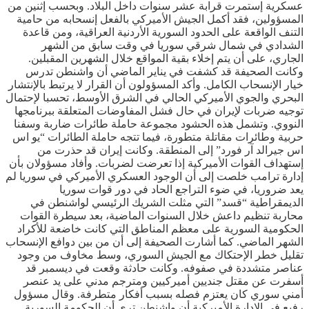
عسكرية إستمرت قرابة عشر سنوات داخل البلاد. وبحسب إثنين من
المسؤولين، فقد أكمل الجيش الأميركي بالفعل إنسحابه من حامية
التنف الواقعة على الحدود السورية الأردنية العراقية، ومن قاعدة
الشدادي في شمال شرقي سوريا في وقت سابق من الشهر
الجاري، على أن يتم إخلاء بقية المواقع خلال الشهرين المقبلين.
وكانت الصحيفة قد كشفت في يناير الماضي أن واشنطن تدرس
خيار الإنسحاب الكامل. وأكد المسؤولون أن القرار لا يرتبط بالإنتشار
البحري والجوي الأميركي الحالي في الشرق الأوسط، تحسبا لإحتمال
توجيه ضربات لإيران في حال فشل المفاوضات المتعلقة ببرنامجها
النووي. وتشمل هذه الحشود مجموعة حاملة طائرات ضاربة وسفنا
حربية وطائرات مقاتلة متطورة، فيما تتجه حاملة الطائرات “يو اس
اس جيرالد آر فورد” إلى المنطقة. وكانت إيران قد حذرت من
إستهداف القوات الأميركية إذا تعرضت لضربات. وأفاد مسؤولان بأن
إدارة ترامب خلصت إلى أن الوجود العسكري الأميركي في سوريا لم
يعد ضروريا، في ضوء التراجع الحاد في دور قوات سوريا
الديمقراطية “قسد” التي مثلت الشريك الرئيسي لواشنطن في
محاربة تنظيم داعش خلال السنوات الماضية، بعد سيطرة القوات
الحكومية السورية على معظم المناطق التي كانت خاضعة للأكراد
الشهر الماضي. كما أشارت الصحيفة إلى أن من بين دوافع الإنسحاب
تقليل خطر الإحتكاك مع الجيش السوري، وسط مخاوف من وجود
عناصر متشددة في صفوفه. وكانت حادثة وقعت في ديسمبر قد
أسفرت عن مقتل جنديين أميركيين ومترجم مدني على يد عنصر
أمني سوري كان يعتزم فصله بسبب أفكار متطرفة. وقال مسؤول
رفيع في الإدارة الأميركية أن واشنطن ترى أن الحكومة السورية