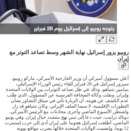
روبيو يزور إسرائيل نهاية الشهر وسط تصاعد التوتر مع
إيران
أعلن مسؤول أميركي أن وزير الخارجية الأميركي، ماركو روبيو،
سيزور إسرائيل في 28 فبراير للقاء رئيس الوزراء الإسرائيلي،
بنيامين نتنياهو، وذلك في ظل تصاعد التوترات بين الولايات المتحدة
وإيران. ونقلت وكالة الصحافة الفرنسية عن المسؤول، الذي طلب
عدم الكشف عن هويته، أن الزيارة تأتي في سياق التشاور بشأن
التطورات الإقليمية، لا سيما الملف الإيراني. وكان نتنياهو قد زار
واشنطن الأسبوع الماضي وأجرى محادثات مع الرئيس الأميركي،
دونالد ترامب، حيث دعا إلى تبني نهج متشدد حيال إيران. وفي يونيو
الماضي، أطلقت إسرائيل هجوما على إيران أدى إلى حرب إستمرت
12 يوما، وإنضمت الولايات المتحدة خلالها بضرب مواقع نووية