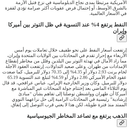
الأمريكية مرتبطا بمدى نجاح الدبلوماسية في نزع فتيل الأزمة
بالشرق الأوسط، أو إحتمال فرض عقوبات أكثر صرامة تؤدي لقفزة
في الأسعار العالمية.
النفط يرتفع 4% عند التسوية في ظل التوتر بين أميركا
وإيران
إرتفعت أسعار النفط على نحو طفيف خلال تعاملات يوم أمس
الأربعاء مع إحراز تقدم في المحادثات بين الولايات المتحدة وإيران،
مما زاد الآمال في تهدئة التوتر بين البلدين وقلل من مخاطر إنقطاع
الإمدادات من طهران. وعلى صعيد التداولات، إرتفعت العقود الآجلة
لخام برنت 2.93 دولار أو 4.35% إلى 70.35 دولار للبرميل، كما صعدت
عقود الخام الأميركي 2.86 دولار أو 4.59% لتبلغ عند التسوية 65.19
دولار للبرميل. وكان وزير الخارجية الإيراني، عباس عراقجي، قد قال
يوم الثلاثاء الماضي بعد إختتام جولة المبحاثات غير المباشرة مع
أميركا أن طهران وواشنطن توصلتا ​إلى ​تفاهم بشأن “مبادئ ​
إرشادية” رئيسية في المحادثات الرامية إلى ‌حل نزاعهما النووي
الممتد منذ فترة طويلة، لكن هذا ​لا يعني قرب التوصل إلى إتفاق.
الذهب يرتفع مع تصاعد المخاطر الجيوسياسية