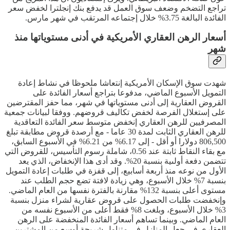
تراجع التضخم وضعف سوق العمل قد يدفع بنك إنجلترا لخفض سعر
الفائدة البالغة 3.75% خلال إجتماعه المرتقب في شهر مارس.
أسعار الرهن العقاري الأمريكية في أدنى مستوياتها منذ
شهر
شهدت سوق الإسكان الأمريكية إنتعاشا ملحوظا في نشاط إعادة
التمويل الأسبوع الماضي، مدفوعا بتراجع أسعار الفائدة على
القروض العقارية إلى أدنى مستوياتها في شهر، مما حفز المقترضين
على إستغلال الفرصة لخفض تكاليف قروضهم. ووفقا لبيانات جمعية
المصرفيين للرهن العقاري إنخفض متوسط سعر الفائدة التعاقدية
للرهن العقاري الثابت لمدة 30 عاما - مع أرصدة قروض مطابقة تبلغ
806,500 دولارا أو أقل - إلى 6.17% من 6.21% في الأسبوع السابق،
مع بقاء النقاط ثابتة عند 0.56، شاملة رسوم التأسيس، للقروض التي
تتضمن دفعة أولىية بنسبة 20%. وقد أدى هذا الإنخفاض، الذي يعد
الأول من نوعه منذ أربعة أسابيع، إلى قفزة في طلبات إعادة التمويل
بنسبة 7% خلال الأسبوع، وهي زيادة لافتة تضع حجم الطلب عند
مستوى أعلى بنسبة 132% مقارنة بالفترة نفسها من العام الماضي.
وإنخفضت طلبات الحصول على قروض عقارية لشراء منزل بنسبة
3% خلال الأسبوع، وبلغت 8% فقط أعلى من الأسبوع نفسه من
العام الماضي. وبينما تساهم أسعار الفائدة المنخفضة على الرهن
العقاري في جعل المنازل في متناول شريحة أوسع من المشترين،