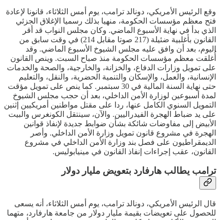
وقع الرئيس الأمريكي، دونالد ترامب، يوم أمس الثلاثاء، قانونا لإعادة
فتح معظم مؤسسات الحكومة، منهيا بذلك رسميا الإغلاق الجزئي
الذي بدأ في نهاية الأسبوع الماضي. وكان مجلس النواب قد أقر
القانون بأغلبية ضئيلة (217 صوتا مقابل 214) في وقت سابق من
اليوم، بعد أن وافق عليه مجلس الشيوخ الأسبوع الماضي. وقد
أُغلقت معظم مؤسسات الحكومة منذ صباح السبت. وينص القانون
على تمويل وزارات الدفاع، والخزانة، والخارجية، والصحة والخدمات
الإنسانية، والعمل، والإسكان والتنمية الحضرية، والنقل، والتعليم
حتى نهاية السنة المالية في 30 سبتمبر. كما ينص على تمويل مؤقت
لمدة أسبوعين لوزارة الأمن الداخلي، بعد أن حجب مجلس الشيوخ
التمويل السنوي الكامل عنها، ردا على مقتل مواطنين أمريكيين إثنين
على يد ضباط الهجرة الفيدراليين. والآن، سينتقل الكونغرس والبيت
الأبيض إلى مفاوضات شائكة بشأن ضوابط جديدة لإنفاذ قوانين
الهجرة في مشروع قانون تمويل وزارة الأمن الداخلي. وأصر
الديمقراطيون على فصل بند وزارة الأمن الداخلي في مشروع
القانون، عقب إجراءات إنفاذ القانون في مينيابوليس.
ترامب يطالب هارفارد بتعويض مليار دولار
قال الرئيس الأمريكي، دونالد ترامب، يوم أمس الثلاثاء، أنه يسعى
للحصول على تعويضات بقيمة مليار دولار من جامعة هارفارد، متهما