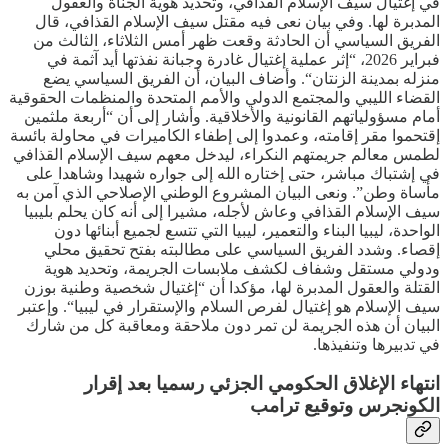
في إغتيال سيف الإسلام القذافي، وتحديد هوية الجناة والعقول
المدبرة لها. وفي بيان نعى فيه مقتل سيف الإسلام القذافي، قال
الفريق السياسي أن الحادثة وقعت ظهر أمس الثلاثاء، الثالث من
فبراير 2026، “إثر عملية إغتيال غادرة وجبانة نفذتها أيد آثمة في
منزله بمدينة الزنتان“. وأضاف البيان، أن الفريق السياسي يضع
القضاء الليبي والمجتمع الدولي والأمم المتحدة والمنظمات الحقوقية
أمام مسؤولياتهم القانونية والأخلاقية. وأشار إلى أن “أربعة ملثمين
إقتحموا مقر إقامته، وعمدوا إلى إطفاء الكاميرات في محاولة بائسة
لطمس معالم جريمتهم النكراء، ليدخل معهم سيف الإسلام القذافي
في إشتباك مباشر، حتى إختاره الله إلى جواره شهيدا وشاهدا على
مأساة وطن”. ونعى البيان المشروع الوطني الإصلاحي الذي آمن به
سيف الإسلام القذافي وعاش لأجله، مشيرا إلى أنه كان يحلم بليبيا
الواحدة، ليبيا البناء والتعمير، ليبيا التي تتسع لجميع أبنائها دون
إقصاء. وشدد الفريق السياسي على مطالبته بفتح تحقيق محلي
ودولي مستقل وشفاف لكشف ملابسات الجريمة، وتحديد هوية
القتلة والعقول المدبرة لها، مؤكدا أن “إغتيال شخصية وطنية بوزن
سيف الإسلام هو إغتيال لفرص السلام والإستقرار في ليبيا“. وإعتبر
البيان أن هذه الجريمة لن تمر دون ملاحقة ومعاقبة كل من شارك
في تدبيرها وتنفيذها.
انتهاء الإغلاق الحكومي الجزئي رسميا بعد إقرار
الكونجرس وتوقيع ترامب