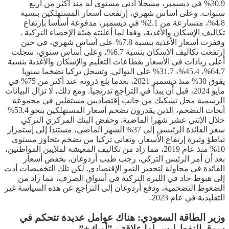
30.9% في ديسمبر، مسجلا أدنى مستوى له منذ أكثر من أربع
سنوات. وعلى أساس شهري، إرتفعت أسعار المستهلكين بنسبة
4.8%، متسارعة من 2.1% في ديسمبر، مدفوعة أساسا بإرتفاع
تكاليف الإسكان والأغذية، وفقا لما أعلنته هيئة الإحصاء التركية .
وقفزت أسعار الأغذية بنسبة 7.8% على أساس شهري، في حين
إرتفعت تكاليف الإسكان بنسبة 6.7%، وعلى أساس سنوي، سجلت
أعلى زيادات في الأسعار بقطاعات التعليم والإسكان والأغذية بنسبة
64.7%، 45.4%، 31.7% على التوالي. وتسجل تركيا تضخما سنويا
يفوق 30% منذ ديسمبر 2021، بعدما بلغ ذروته عند أكثر من 75% في
مايو 2024، قبل أن يبدأ في التراجع تدريجيا. ومع ذلك، لا تزال البيانات
الرسمية محل تشكيك من جانب إقتصاديين مستقلين في مجموعة
أبحاث التضخم، الذين يقدرون تضخم أسعار المستهلكين بنحو 53.4%
خلال الإثني عشر شهرا الماضية. وخفض البنك المركزي التركي
سعر الفائدة الرئيسي إلى 37% الشهر الماضي، مستندا إلى إستمرار
تباطؤ وتيرة إرتفاع الأسعار. وتعاني تركيا من تضخم يتجاوز مستوى
10% منذ عام 2019، مما زاد من تكاليف المعيشة لملايين المواطنين،
بعد أن أمر الرئيس التركي، رجب طيب أردوغان، بخفض أسعار
الفائدة في محاولة لتحفيز النمو الإقتصادي. لكن تلك التخفيضات أدت
إلى هبوط حاد في الليرة التركية في أسواق الصرف، مما زاد من
الضغوط التضخمية، ودفع أردوغان إلى التراجع عن هذه السياسة غير
التقليدية في عام 2023.
وزير الطاقة السعودي: هناك عوامل عديدة تتحكم في
سوق النفط ليس لها علاقة بـ”أوبك+”