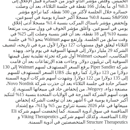
الخميس. وقلص مؤشر الداو جونز من خسائره قبيل الإغلاق إلى
0.3% أي ما يعادل 166 نقطة في جلسة الثلاثاء، بعد أن وصلت
خسائره خلال الجلسة لأكثر من 500 نقطة. كما تراجع مؤشر
S&P500 بنسبة 0.8% مسجلا أكبر خسارة يومية في أسبوعين،
وإنخفض مؤشر ناسداك المركب بنسبة 1.4% مسجلا أدنى إغلاق
يومي في أسبوعين. وأغلق مؤشر الخوف في وول ستريت مرتفعا
بنسبة 10% إلى 18 نقطة، بعد أن قفز بنسبة وصلت إلى 25% في
وقت سابق من الجلسة. وإرتفع سهم Walmart بنحو 3% في جلسة
الثلاثاء ليغلق فوق مستويات 127 دولارا لأول مرة في تاريخه، لتضيف
الشركة 29 مليار دولار إلى قيمتها السوقية في يوم واحد. وبهذه
المكاسب، أصبحت Walmart أول شركة تجزئة تقليدية تصل قيمتها
السوقية إلى تريليون دولار. وجاءت هذه الإرتفاعات بعد أن قامت
شركة Piper Sandler برفع السعر المستهدف لسهم Walmart إلى 130
دولارا من 123 دولارا، كما رفع بنك UBS السعر المستهدف للسهم
إلى 135 دولارا من 122 دولارا. وشهدت أسهم شركات أدوية السمنة
خسائر حادة في جلسة الثلاثاء بعد أن حذرت شركة Novo Nordisk،
مصنعة دواء، Wegovy، من إنخفاض حاد في مبيعاتها السنوية، إذ
هوت أسهم الشركة المدرجة في الولايات المتحدة بنسبة 15% لتتكبد
أكبر خسارة يومية في 6 أشهر بعد أن توقعت الشركة إنخفاض
مبيعاتها في عام 2026 بنسبة تتراوح بين 5% و13%، مع إشتداد
المنافسة في سوق أدوية السمنة. كما إنخفضت أسهم شركة Eli
Lilly المنافسة، وكذلك أسهم شركتي Viking Therapeutics و
Structure Therapeutics المتخصصتين في أدوية السمنة.