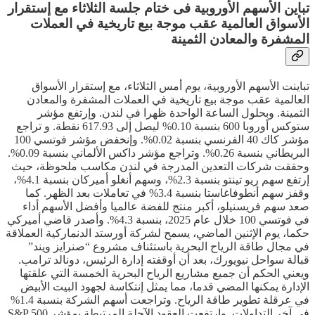
تباين الأسهم الأوروبية فى ختام جلسة الثلاثاء مع إستقرار
الأسواق العالمية عقب موجة بيع تاريخية في العملات
المشفرة والمعادن الثمينة
تباينت الأسهم الأوروبية، يوم أمس الثلاثاء، مع إستقرار الأسواق
العالمية عقب موجة بيع تاريخية في العملات المشفرة والمعادن
الثمينة. وبحلول الساعة الواحدة ظهرا في لندن. وإرتفع مؤشر
ستوكس أوروبا 600 بنسبة 0.10% ليصل إلى 617.93 نقطة. و تراجع
مؤشر كاك 40 الفرنسي بنسبة 0.02%. وإنخفض مؤشر فوتسي 100
البريطاني بنسبة 0.26%. وتراجع مؤشر داكس الألماني بنسبة 0.09%.
وحققت شركات التعدين المدرجة في لندن مكاسب ملحوظة، حيث
إرتفع سهم ريو تينتو بنسبة 2.3%، وسهم أنغلو أميركان بنسبة 4.1%،
وقفز سهم أنطوفاغاستا بنسبة 3.4% في تعاملات بعد الظهر. كما
صعد سهم فريسنيلو، أكبر منتج للفضة عالميا وأفضل الأسهم أداء
في فوتسي 100 خلال عام 2025، بنسبة 4.3%. وأصدر قاضي أميركي
حكما، يوم الإثنين الماضي، يسمح لشركة أورستد الدنماركية العملاقة
في مجال طاقة الرياح البحرية باستئناف مشروع “صنرايز ويند”
قبالة سواحل نيويورك، بعد أن أوقفته إدارة الرئيس، دونالد ترامب.
ويعني الحكم أن جميع مشاريع الرياح البحرية الخمسة التي علقتها
الإدارة يمكنها المضي قدما، مما يمثل إنتكاسة لجهود البيت الأبيض
في عرقلة تطوير طاقة الرياح. وتراجعت أسهم الشركة بنسبة 1.4%
في آخر التداولات. وإرتفعت العقود الآجلة المرتبطة بمؤشر S&P 500