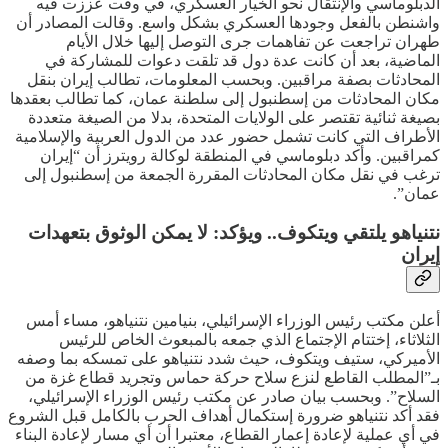
الدبلوماسي والإنتقال نحو الخيار العسكري، في وقت عززت فيه
واشنطن بالفعل وجودها العسكري بشكل واسع. وقالت المصادر أن
طهران تراجعت عن تفاهمات جرى التوصل إليها خلال الأيام
الماضية، بعد أن كانت عدة دول قد تلقت دعوات للمشاركة في
المحادثات بصفة مراقبين. وبحسب المعلومات، تطالب إيران بنقل
مكان المحادثات من إسطنبول إلى سلطنة عمان، كما تطالب بعقدها
بصيغة ثنائية تقتصر على الولايات المتحدة، بدلا من الصيغة متعددة
الأطراف التي كانت تشمل حضور عدد من الدول العربية والإسلامية
كمراقبين. وأكد دبلوماسي في المنطقة لوكالة رويترز أن “إيران
ترغب في نقل مكان المحادثات المقررة الجمعة من إسطنبول إلى
عمان”.
نتنياهو يلتقي ويتكوف.. ويؤكد: لا يمكن الوثوق بتعهدات
إيران
أعلن مكتب رئيس الوزراء الإسرائيلي، بنيامين نتنياهو، مساء أمس
الثلاثاء، إختتام الإجتماع الذي جمعه بالمبعوث الخاص للرئيس
الأميركي، ستيف ويتكوف، حيث شدد نتنياهو على تمسكه بما وصفه
بـ”المطلب القاطع لنزع سلاح حركة حماس وتجريد قطاع غزة من
السلاح”. وبحسب بيان صادر عن مكتب رئيس الوزراء الإسرائيلي،
فقد أكد نتنياهو ضرورة إستكمال أهداف الحرب بالكامل قبل الشروع
في أي عملية لإعادة إعمار القطاع، معتبرا أن أي مسار لإعادة البناء