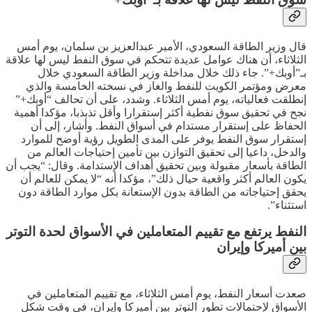
قال وزير الطاقة السعودي، الأمير عبدالعزيز بن سلمان، يوم أمس
الثلاثاء، أن هناك عوامل عديدة تتحكم في سوق النفط ليس لها علاقة
بـ”أوبك+”. جاء ذلك خلال مداخلة وزير الطاقة السعودي خلال
معرض ومؤتمر الكويت للنفط والغاز في نسخته الخامسة والذي
إنطلقت فعالياته، يوم أمس الثلاثاء. وشدد، على أن تحالف “أوبك+”
نجح في تحقيق سوق نفطية أكثر إستقرارا وأقل تذبذبا، مؤكدا أهمية
الحفاظ على إستقرار مستدام في أسواق النفط. وأشار، إلى أن
إستقرار سوق النفط يوفر على المدى الطويل رؤية أوضح للموارد
والدخل، داعيا إلى تحقيق التوازن بين تأمين إحتياجات العالم من
الطاقة بأسعار مقبولة وبين تحقيق أهداف الإستدامة. وقال: “يجب أن
يكون العالم أكثر واقعية حيال ذلك”، مؤكدا أنه “لا يمكن للعالم أن
يحقق إحتياجاته من الطاقة بدون الإستعانة بكل موارد الطاقة دون
استثناء”.
النفط يرتفع مع تقييم المتعاملين في الأسواق لحدة التوتر
بين أميركا وإيران
صعدت أسعار النفط، يوم أمس الثلاثاء، مع تقييم المتعاملين في
الأسواق لإحتمالات تطور التوتر بين أميركا وإيران، في وقت شكل