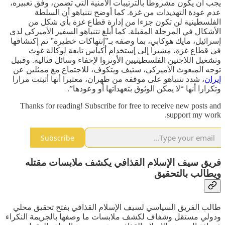
يجب أن يكون مشروطا بالترتيبات الأمنية التي تضمن، وفق تعبيره،
عدم عودة التهديدات من غزة. كما أوضح نتنياهو أن السلطة
الفلسطينية لن تكون جزءا من إدارة قطاع غزة بأي شكل من
الأشكال في المرحلة المقبلة. كما أبلغ نتنياهو السفير الأميركي لدى
إسرائيل، مايك هوكابي، بما وصفه بـ”إنتهاكات خطيرة” تم إكتشافها
في قطاع غزة، مشيرا إلى إستخدام أكياس تابعة لوكالة غوث
وتشغيل اللاجئين الفلسطينيين الأونروا لإخفاء وسائل قتالية. وقبيل
توجه المبعوث الأميركي، ستيف ويتكوف، للاجتماع مع ممثلين عن
إيران
، شدد نتنياهو على موقفه من طهران، معتبرا أنها أثبتت مرارا
وتكرارا أنها “لا يمكن الوثوق بتعهداتها أو وعودها”.
Thanks for reading! Subscribe for free to receive new posts and
support my work.
Subscribe
فريق سيف الإسلام القذافي يكشف ملابسات مقتله
ويطالب بالتحقيق
طالب الفريق السياسي لسيف الإسلام القذافي بفتح تحقيق محلي
ودولي مستقل وشفاف لكشف ملابسات ما وصفها بالجريمة النكراء