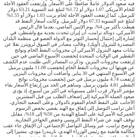
فيه صعود الدولار عاملا ضاغطا على الأسعار. وإرتفعت العقود الآجلة
للخام الأمريكي 1.07 دولار أو 1.72% لتبلغ عند التسوية 63.21 دولار
للبرميل، كما إرتفعت العقود الآجلة لخام برنت 1.03 دولار أو 1.55%
لتبلغ عند التسوية 67.33 دولار للبرميل. وكانت أسعار النفط قد
هبطت بأكثر من 4%، يوم الإثنين الماضي، بعدما قال الرئيس
الأميركي، دونالد ترامب، أن إيران تتحدث بجدية مع واشنطن، في
إشارة إلى إحتمال إنحسار التوتر مع الدولة العضو في منظمة البلدان
المصدرة للبترول (أوبك). وقالت مصادر في السوق لرويترز نقلا عن
بيانات معهد البترول الأميركي أن مخزونات ‌النفط الخام ونواتج ​
التقطير ‌في الولايات المتحدة إنخفضت الأسبوع الماضي في حين
إرتفعت مخزونات ‌البنزين. وذكرت المصادر ‌التي طلبت عدم الكشف
عن هويتها أن مخزونات النفط الخام إنخفضت 11.08 مليون ‍برميل
في الأسبوع ​المنتهي في 30 يناير. وأضافت أن مخزونات البنزين
إرتفعت 4.74 مليون ‌برميل في ‌حين إنخفضت مخزونات نواتج
التقطير 4.81 مليون برميل. وساهم في الحد من إرتفاع الأسعار بقاء
مؤشر الدولار قرب أعلى مستوياته في أكثر من أسبوع، إذ يؤدي
صعود العملة الأميركية إلى إضعاف الطلب من قبل المشترين
الأجانب على النفط الخام المقوم بالدولار. وعلى الصعيد التجاري،
أعلن ترامب التوصل إلى إتفاق مع الهند يقضي بخفض الرسوم
الجمركية الأميركية على السلع الهندية من 50% إلى 18%، مقابل
توقف الهند عن شراء النفط الروسي وخفض الحواجز التجارية.
وأوضح ترامب، عبر وسائل التواصل الإجتماعي، أن الإتفاق جاء عقب
مكالمة هاتفية مع رئيس الوزراء الهندي، ناريندرا مودي، مشيرا إلى