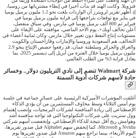
أن الهند وافقت على شراء النفط من الولايات المتحدة وربما من
فنزويلا. وكانت الهند قد بدأت أخيرا في إبطاء مشترياتها من روسيا،
إذ أظهر تقرير لرويترز أن الواردات بلغت نحو 1.2 مليون برميل يوميا
في يناير مع توقعات بتراجعها إلى قرابة مليون برميل يوميا في
فبراير ثم 800 ألف برميل يوميا في مارس. وفي سياق منفصل،
أعلن تحالف أوبك+، يوم الأحد الماضي، موافقته على الإبقاء على
مستويات إنتاج النفط دون تغيير خلال مارس. وكان ثمانية أعضاء في
التحالف، هم السعودية وروسيا والإمارات وقازاخستان والكويت
والعراق والجزائر وسلطنة عمان، قد رفعوا حصص الإنتاج بنحو 2.9
مليون برميل يوميا خلال الفترة من أبريل إلى ديسمبر 2025، بما
يعادل قرابة 3% من الطلب العالمي.
شركة Walmart تنضم إلى نادي التريليون دولار.. وخسائر
حادة لأسهم شركات أدوية السمنة
أغلقت المؤشرات الأميركية الرئيسية على خسائر جماعية في جلسة
يوم أمس الثلاثاء وسط مخاوف المستثمرين من أن يؤدي الذكاء
الإصطناعي إلى زيادة المنافسة لشركات البرمجيات، وإنصب إهتمام
وول ستريت على شركات التكنولوجيا التي قد تواجه منافسة أشد
وهوامش ربح أقل نتيجة للذكاء الإصطناعي. وإنخفضت أسهم شركتي
Nvidia و Microsoft، كما إنخفض سهم Alphabet قبل صدور تقريرها،
اليوم الأربعاء، بينما تراجع سهم Amazon قبل صدور تقريرها يوم