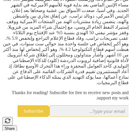
مساء الإثنين الماضي بعد بداية قوية للأسهم الأميركية في الشهر
الجديد. وفي آسيا، صعدت الأسواق بين عشية وضحاها بعد إعلان
الرئيس الأميركي، دونالد ترامب، عن إتفاق تجاري بين واشنطن
والهند، يتضمن زيادة مشتريات الهند من المنتجات الأميركية ووقف
إستيراد النفط الخام الروسي، مع إحتمال شراء المزيد من فنزويلا.
وقفز مؤشر نيفتي 50 الهندي بنسبة 5% عند الإفتتاح يوم الثلاثاء
عقب تصريحات ترامب. وقاد قطاع الإعلام التراجع وإنخفض 5.9 %،
وهو أكبر إنخفاض في جلسة واحدة منذ حوالي ست سنوات، في حين
هبطت أسهم قطاع التكنولوجيا 4.‌2 %، وهو أكبر إنخفاض لها منذ أكثر
‌من 10 أشهر. وأشار متداولون ومحللون إلى إطلاق شركة أنثروبيك
لأداة قانونية إضافية لروبوت الدردشة (كلود) للذكاء الإصطناعي
التوليدي كأحد العوامل المحفزة وراء هذا التحرك الأوسع نطاقا، إذ
أعاد المستثمرون تقييم قدرة الشركات القائمة على الدفاع عن
نماذج ​أعمالها، مما يؤكد التهديد الذي يمثله الذكاء الإصطناعي على
قطاع البرمجيات.
Thanks for reading! Subscribe for free to receive new posts and
support my work.
Subscribe
Share