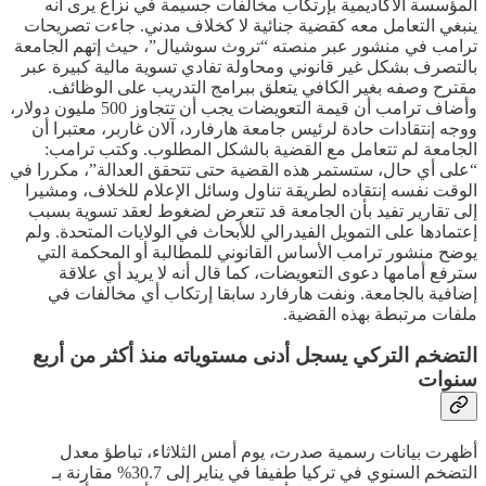
المؤسسة الأكاديمية بإرتكاب مخالفات جسيمة في نزاع يرى أنه
ينبغي التعامل معه كقضية جنائية لا كخلاف مدني. جاءت تصريحات
ترامب في منشور عبر منصته “تروث سوشيال”، حيث إتهم الجامعة
بالتصرف بشكل غير قانوني ومحاولة تفادي تسوية مالية كبيرة عبر
مقترح وصفه بغير الكافي يتعلق ببرامج التدريب على الوظائف.
وأضاف ترامب أن قيمة التعويضات يجب أن تتجاوز 500 مليون دولار،
ووجه إنتقادات حادة لرئيس جامعة هارفارد، آلان غاربر، معتبرا أن
الجامعة لم تتعامل مع القضية بالشكل المطلوب. وكتب ترامب:
“على أي حال، ستستمر هذه القضية حتى تتحقق العدالة”، مكررا في
الوقت نفسه إنتقاده لطريقة تناول وسائل الإعلام للخلاف، ومشيرا
إلى تقارير تفيد بأن الجامعة قد تتعرض لضغوط لعقد تسوية بسبب
إعتمادها على التمويل الفيدرالي للأبحاث في الولايات المتحدة. ولم
يوضح منشور ترامب الأساس القانوني للمطالبة أو المحكمة التي
سترفع أمامها دعوى التعويضات، كما قال أنه لا يريد أي علاقة
إضافية بالجامعة. ونفت هارفارد سابقا إرتكاب أي مخالفات في
ملفات مرتبطة بهذه القضية.
التضخم التركي يسجل أدنى مستوياته منذ أكثر من أربع
سنوات
أظهرت بيانات رسمية صدرت، يوم أمس الثلاثاء، تباطؤ معدل
التضخم السنوي في تركيا طفيفا في يناير إلى 30.7% مقارنة بـ