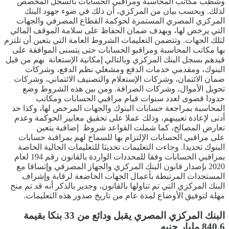
وشطب مكاتب المحاسبة ومراقبي الحسابات بالسجل المخصص
لذلك. وبحسب بيان من المركزي، أن ذلك في ضوء جهود البنك
المركزي المصري المستمرة لحوكمة القطاع المصرفي والجهات
التي يرخص لها، وبهدف ضمان الحفاظ على سلامة الموقف المالي
لتلك الجهات. وتتضمن التعليمات الشروط العامة التي يتعين أن تلتزم
بها مكاتب المحاسبة ومراقبو الحسابات حتى يتسنى الموافقة على
قيدهم بسجل البنك المركزي وبالتالي إمكانية الإستعانة بهم من قبل
البنوك، ومقدمي خدمات الدفع ومشغلي نظم الدفع، وشركات
ضمان الائتمان، وشركات الإستعلام والتصنيف الائتماني، وشركات
تحويل الأموال، وشركات الصرافة. ومن بين هذه الشروط وضع
حدودا قصوى لعدد سنوات قيام مراقبي الحسابات ومكاتب
المحاسبة بمراجعة حسابات البنوك والجهات المرخص لها، وكذا حد
أدنى لإعادة تعيينهم، وذلك عملا على تحقيق معايير الحوكمة وعدم
تعارض المصالح، كما شملت القواعد شروط إضافية يتعين
على مراقبي الحسابات الإلتزام بها للسماح لهم بمراقبة حسابات
البنوك تحديدا. وجاءت التعليمات تحديثا للتعليمات الحالية الخاصة
بمراقبي الحسابات وفقا للمحددات الواردة بالقانون رقم 194 لعام
2020 بإصدار قانون البنك المركزي والجهاز المصرفي وإتساقا مع
المستجدات المرتبطة بأعمال الجهات الخاضعة لرقابة وإشراف
البنك المركزي التي تم تناولها بالقانون، وجدير بالذكر أنه قد تم منح
مهلة لتوفيق الأوضاع لمدة عام من تاريخ صدور هذه التعليمات.
البنك المركزي المصري يقبل ودائع من 33 بنكا بقيمة
840.6 مليار جنيه