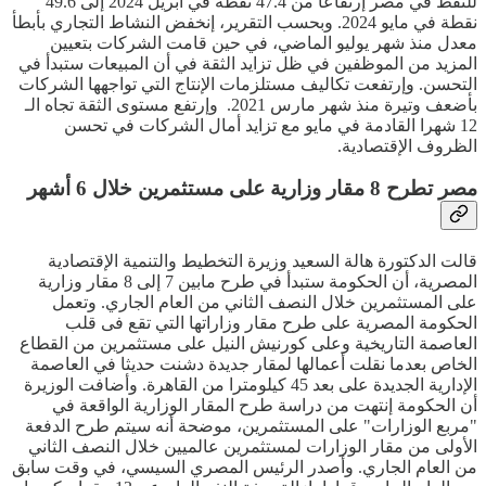
للنفط في مصر إرتفاعا من 47.4 نقطة في أبريل 2024 إلى 49.6
نقطة في مايو 2024. وبحسب التقرير، إنخفض النشاط التجاري بأبطأ
معدل منذ شهر يوليو الماضي، في حين قامت الشركات بتعيين
المزيد من الموظفين في ظل تزايد الثقة في أن المبيعات ستبدأ في
التحسن. وإرتفعت تكاليف مستلزمات الإنتاج التي تواجهها الشركات
بأضعف وتيرة منذ شهر مارس 2021. وإرتفع مستوى الثقة تجاه الـ
12 شهرا القادمة في مايو مع تزايد أمال الشركات في تحسن
الظروف الإقتصادية.
مصر تطرح 8 مقار وزارية على مستثمرين خلال 6 أشهر
قالت الدكتورة هالة السعيد وزيرة التخطيط والتنمية الإقتصادية
المصرية، أن الحكومة ستبدأ في طرح مابين 7 إلى 8 مقار وزارية
على المستثمرين خلال النصف الثاني من العام الجاري. وتعمل
الحكومة المصرية على طرح مقار وزاراتها التي تقع فى قلب
العاصمة التاريخية وعلى كورنيش النيل على مستثمرين من القطاع
الخاص بعدما نقلت أعمالها لمقار جديدة دشنت حديثا في العاصمة
الإدارية الجديدة على بعد 45 كيلومترا من القاهرة. وأضافت الوزيرة
أن الحكومة إنتهت من دراسة طرح المقار الوزارية الواقعة في
"مربع الوزارات" على المستثمرين، موضحة أنه سيتم طرح الدفعة
الأولى من مقار الوزارات لمستثمرين عالميين خلال النصف الثاني
من العام الجاري. وأصدر الرئيس المصري السيسي، في وقت سابق