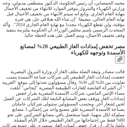
محمد الحمصاني، أن رئيس الحكومة، الدكتور مصطفى مدبولي، وجه
وزارتي الكهرباء والبترول بتوفير الموارد للانتهاء من تخفيف الأحمال
بنهاية العام الجاري. وتابع أنه سيتم الانتهاء من تخفيف الأحمال قبل
نهاية العام الحالي، مضيفا: "إن شاء الله هنلاقي حل، هي فترة
مؤقتة، ولن تقطع الكهرباء مجددا مع نهاية العام الجاري 2024". وأكد
المتحدث الرسمي بإسم مجلس الوزراء، أن الحكومة ملتزمة بتنفيذ
وقف تخفيف الأحمال، ويتم العمل على هذه الخطة حاليا.
مصر تخفض إمدادات الغاز الطبيعي 20% لمصانع
الأسمدة وتوجهه للكهرباء
قالت مصادر وثيقة الصلة بملف الغاز أن وزارة البترول المصرية
خفضت إمدادات الغاز الطبيعي إلى شركات صناعة الأسمدة بنسب
تفاوتت بين 20% إلى 30%. وقال مسؤولون تحدثوا إلى موقع "العربية
" أن الشركة القابضة للغازات الطبيعية المصرية "إيجاس" أبلغت
مساء الإثنين الماضي، شركات الأسمدة المصرية بقرار خفض
إمدادات الغاز ووقف بعض المصانع التابعة لتلك الشركات عن العمل
لحين إشعار آخر. وبحسب المسؤولين ستتولى شركتان عاملتان
بصناعة الأسمدة المصرية غلق مصنع واحد من إجمالي 3 مصانع
مملوكة لكل منهما، فيما ستحصل باقي مصانع الشركتين على نحو
80% فقط من إحتياجاتها من الغاز الطبيعي خلال الأيام المقبلة.
وأشاروا إلى أن قرار خفض كميات الغاز سيسري على جميع شركات