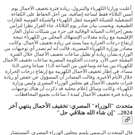
أعلنت وزارتا الكهرباء والبترول، زيادة فترة تخفيف الأحمال يوم
أمس الثلاثاء فقط لساعة إضافية، من أجل الحفاظ على الكفاءة
التشغيلية للشبكة القومية لنقل الكهرباء والشبكة القومية للغازات
الطبيعية. وبحسب بيان صادر يوم الثلاثاء، جاء القرار نظرا لتزامن
بعض إجراءات الصيانة الوقائية فى جزء من شبكات تداول الغاز
الإقليمية مع زيادة معدلات الإستهلاك المحلي من الكهرباء نتيجة
إرتفاع درجات الحرارة مما يستدعي زيادة تخفيف الأحمال. وكانت
مصادر بوزارة الكهرباء المصرية، قالت أنه لم تصدر أي توجيهات من
الوزارة بشأن زيادة أو تقليل ساعات تخفيف الأعمال خلال الفترة
المقبلة حتى الآن. وحددت الحكومة المصرية ساعات تخفيف الأحمال
للكهرباء بين ساعة وساعتين من الساعة الـ11 صباحا وحتى الـ6
مساء، في إطار تخفيف الأحمال الكهربية مع إرتفاع درجات الحرارة
خلال الأيام الأخيرة. وقالت المصادر أن المسؤول عن خفض أو زيادة
فترات تخفيف الأحمال هو مجلس الوزراء المصري وليس وزارة
الكهرباء. وكانت وسائل إعلام محلية قد ذكرت أن هناك توجيهات
بزيادة فترة تخفيف الأحمال لمدة 3 ساعات بجميع المحافظات.
متحدث "الوزراء" المصري: تخفيف الأحمال ينتهي آخر
2024.. "إن شاء الله هنلاقي حل"
قال المتحدث الرسمي بإسم مجلس الوزراء المصري، المستشار