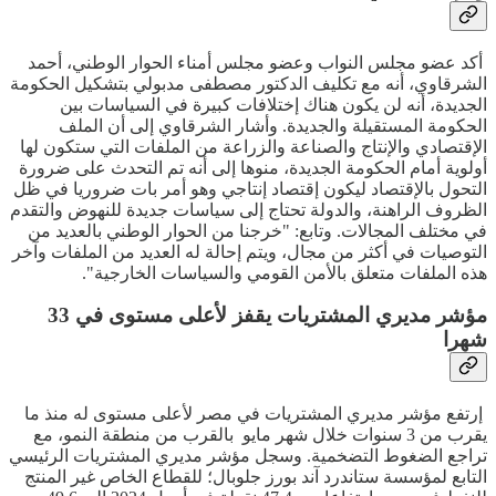
أكد عضو مجلس النواب وعضو مجلس أمناء الحوار الوطني، أحمد
الشرقاوي، أنه مع تكليف الدكتور مصطفى مدبولي بتشكيل الحكومة
الجديدة، أنه لن يكون هناك إختلافات كبيرة في السياسات بين
الحكومة المستقيلة والجديدة. وأشار الشرقاوي إلى أن الملف
الإقتصادي والإنتاج والصناعة والزراعة من الملفات التي ستكون لها
أولوية أمام الحكومة الجديدة، منوها إلى أنه تم التحدث على ضرورة
التحول بالإقتصاد ليكون إقتصاد إنتاجي وهو أمر بات ضروريا في ظل
الظروف الراهنة، والدولة تحتاج إلى سياسات جديدة للنهوض والتقدم
في مختلف المجالات. وتابع: "خرجنا من الحوار الوطني بالعديد من
التوصيات في أكثر من مجال، ويتم إحالة له العديد من الملفات وآخر
هذه الملفات متعلق بالأمن القومي والسياسات الخارجية".
مؤشر مديري المشتريات يقفز لأعلى مستوى في 33
شهرا
إرتفع مؤشر مديري المشتريات في مصر لأعلى مستوى له منذ ما
يقرب من 3 سنوات خلال شهر مايو بالقرب من منطقة النمو، مع
تراجع الضغوط التضخمية. وسجل مؤشر مديري المشتريات الرئيسي
التابع لمؤسسة ستاندرد آند بورز جلوبال؛ للقطاع الخاص غير المنتج