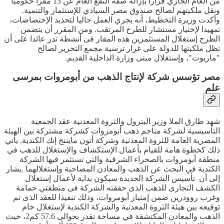
من العام الجاري قرارا بإزالة صفة النفع العام عن 13 مقرا حكوميا
ونقل ملكيتهم لصالح صندوق مصر السيادي للإستثمار والتنمية.
وأكدت وزيرة التخطيط، أنه يجري العمل حاليا لتحديد الإختصاصات،
تمهيدا لإختيار مستشار للطرح المرتقب. ومن المقرر أن يتضمن
الطرح إستغلال المستثمرين هذه المقار فى أنشطة تدر عائدا على أن
تظل ملكيتها للدولة على غرار ترسية مجمع التحرير لصالح
"ماريوت"، وإستغلال مبنى وزارة الداخلية القديم.
مصر تؤسس شركة لإنتاج الذهب من أبومروات بمرسى
علم
شهد طارق الملا وزير البترول والثروة المعدنية عقد الجمعية
التأسيسية لشركة مناجم ذهب أبومروات كشركة مشتركة بين الهيئة
المصرية العامة للثروة المعدنية وشركة أتون مايننج إنك الكندية. يأتي
ذلك كخطوة هامة للقيام بأعمال الإستكشاف والإستغلال للذهب في
منطقة أبومروات بالصحراء الشرقية والتي تستثمر فيها الشركة
الكندية في البحث عن الذهب والمعادن المصاحبة وإستغلالهما .يشار
إلى أن تأسيس الشركة الجديدة سيكون بداية لأعمال إستغلال
الكشف التجارى للذهب الذى حققته الشركة فى منطقتي حمامة
وغرب روودرين ضمن إمتياز أبومروات، وذلك تنفيذا للعقد الذى تم
توقيعه بين هيئة الثروة المعدنية والشركة الكندية لإستغلال خام
الذهب والمعادن المكتشفة في مساحة تقدر بحوالى 57.6 كم2، حيث