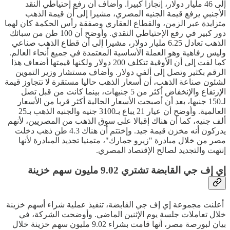
إلى 46 مليار دولار، إنجازا كبيرا. وأضاف أن رفع إحتياطي النقد
الأجنبي يرفع قيمة الجنيه المصري، مشيرا إلى أن قيمة الذهب
متزايدة عبر الزمن، والقطاع العقاري وصفقة رأس الحكمة كان لهما
دور كبير في رفع الإحتياطي النقدي. وأوضح أن 100 طن من سبائك
الذهب تعادل 6.25 مليار دولار، مشيرا إلى أن قطاع الذهب صناعي
وليس رفاهية وهو العملة الأساسية المعتمدة في جميع أنحاء العالم.
كما لفت إلى أن الأوقية تتكلف 200 دولار ولكنها قيمتها أضعاف هذا
الرقم بكثير وتصل إلى ألفي دولار. وأضاف مستشار وزير التموين
لشئون صناعة الذهب، أن أسعار الذهب حاليا مستقرة لا تتجاوز قيمة
الإرتفاع والإنخفاض أكثر من 5 جنيهات، بينما كانت من قبل تصل
لـ150 جنيها، بعد أن أصبحت الأسعار الحالية أكثر قربا من الأسعار
العالمية. وأوضح أن عيار 21 يباع بـ3100 جنيه والجنيه الذهب بـ25
ألف جنيه، كما أن هناك إقبالا على سوق الذهب من المصريين، لأنهم
يدركون أنه مخزن قيمة جيد. وإختتم أن هناك 4.3 طن ذهب دخلت
مصر من خلال مبادرة "زيرو جمارك"، متمنيا تجديد المبادرة لأنها
إنتهت والتجديد لصالح الإقتصاد المصري.
إي إف جي القابضة تشتري 9.02 مليون سهم خزينة
أعلنت مجموعة إي إف جي القابضة، تنفيذ عملية شراء أسهم خزينة
خلال تعاملات جلسة يوم الإثنين الماضي. وأوضحت الشركة، في
بيان لبورصة مصر، أنها قامت بشراء 9.02 مليون سهم خزينة خلال