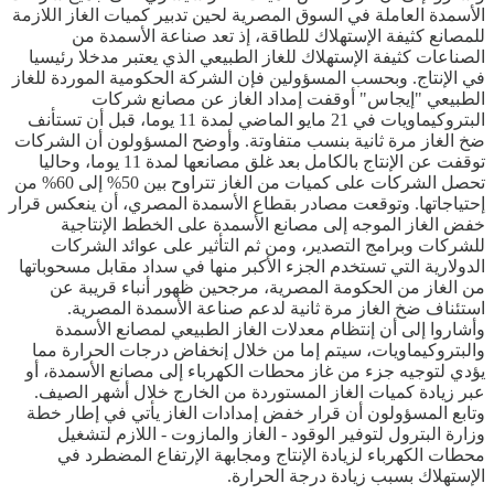
الأسمدة العاملة في السوق المصرية لحين تدبير كميات الغاز اللازمة
للمصانع كثيفة الإستهلاك للطاقة، إذ تعد صناعة الأسمدة من
الصناعات كثيفة الإستهلاك للغاز الطبيعي الذي يعتبر مدخلا رئيسيا
في الإنتاج. وبحسب المسؤولين فإن الشركة الحكومية الموردة للغاز
الطبيعي "إيجاس" أوقفت إمداد الغاز عن مصانع شركات
البتروكيماويات في 21 مايو الماضي لمدة 11 يوما، قبل أن تستأنف
ضخ الغاز مرة ثانية بنسب متفاوتة. وأوضح المسؤولون أن الشركات
توقفت عن الإنتاج بالكامل بعد غلق مصانعها لمدة 11 يوما، وحاليا
تحصل الشركات على كميات من الغاز تتراوح بين 50% إلى 60% من
إحتياجاتها. وتوقعت مصادر بقطاع الأسمدة المصري، أن ينعكس قرار
خفض الغاز الموجه إلى مصانع الأسمدة على الخطط الإنتاجية
للشركات وبرامج التصدير، ومن ثم التأثير على عوائد الشركات
الدولارية التي تستخدم الجزء الأكبر منها في سداد مقابل مسحوباتها
من الغاز من الحكومة المصرية، مرجحين ظهور أنباء قريبة عن
استئناف ضخ الغاز مرة ثانية لدعم صناعة الأسمدة المصرية.
وأشاروا إلى أن إنتظام معدلات الغاز الطبيعي لمصانع الأسمدة
والبتروكيماويات، سيتم إما من خلال إنخفاض درجات الحرارة مما
يؤدي لتوجيه جزء من غاز محطات الكهرباء إلى مصانع الأسمدة، أو
عبر زيادة كميات الغاز المستوردة من الخارج خلال أشهر الصيف.
وتابع المسؤولون أن قرار خفض إمدادات الغاز يأتي في إطار خطة
وزارة البترول لتوفير الوقود - الغاز والمازوت - اللازم لتشغيل
محطات الكهرباء لزيادة الإنتاج ومجابهة الإرتفاع المضطرد في
الإستهلاك بسبب زيادة درجة الحرارة.