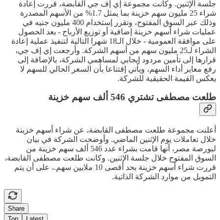
جلسة الإثنين. وكانت مجموعة إي إف جي القابضة، قررت إعادة
شراء 25 مليون سهم خزينة بما يمثل 1.7% من الأسهم المصدرة
وذلك عبر السوق المفتوح، وتقرر إستخدام 400 مليون جنيه في
عمليات شراء أسهم خزينة إضافية أو توزيع الأرباح - بعد الحصول
على موافقة العمومية - خلال الـ18 شهرا التالية لتنفيذ عملية إعادة
الشراء لـ25 مليون سهم من أسهم الشركة. وأرجعت إي إف جي،
قرارها إلى تأمين مردود إيجابي لمساهمي الشركة، بالإضافة إلى
رفع معاير أداء السهم، ويأتي إقتناعا بأن السعر الحالي للسهم لا
يعكس القيمة الحقيقية للشركة.
طلعت مصطفى تشتري 546 ألف سهم خزينة
أعلنت مجموعة طلعت مصطفى القابضة، عن شراء أسهم خزينة
خلال تعاملات يوم الإثنين الماضي. وأوضحت الشركة في بيان
لبورصة مصر، أنها قامت بشراء عدد 546 ألف سهم خزينة من
السوق المفتوح خلال جلسة الإثنين. وكانت
طلعت مصطفى القابضة،
قررت شراء أسهم خزينة بحد أقصى 10 ملايين سهم.، على أن يتم
التمويل من موارد الشركة الذاتية.
Share
Top
Latest