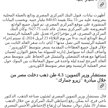
أظهرت بيانات، قبول البنك المركزي المصري ودائع بالعملة المحلية
معروضة عليه من 33 بنكا بقيمة 840.65 مليار جنيه. وبحسب البيانات
المنشورة على موقع المركزي المصري، تم قبول جميع الوادئع
المعروضة على المركزي بمعدل عائد ثابت 27.75%. وكان البنك
المركزي المصري، قرر مؤخرا إجراء تعديل على العملية الرئيسية
لربط الودائع لديه، بدءا من يوم الثلاثاء 23 أبريل 2024، إذ سيتم إجراء
العملية الرئيسية التي تصل مدتها 7 أيام، ذات سعر العائد الثابت من
خلال قبول جميع العطاءات المقدمة بسعر متوسط "الكوريدور".
وأضاف البنك أنه سيواصل إدارته للسيولة بما يحقق التوازن لضمان
إتساقها مع هدفه التشغيلي والمتمثل في الحفاظ على متوسط سعر
العائد المرجح لمدة ليلة واحدة في سوق المعاملات بين البنوك حول
سعر العملية الرئيسية وهو سعر متوسط الكوريدور.
مستشار وزير التموين: 4.3 طن ذهب دخلت مصر من
خلال مبادرة "زيرو جمارك"
قال مستشار وزير التموين المصري لشئون صناعة الذهب، الدكتور
ناجي فرج، أنه يمكن رفع إحتياطي البنك المركزي من خلال الذهب
بمقدار 20 مليار دولار، مضيفا أن إرتفاع الإحتياطي الأجنبي المصري