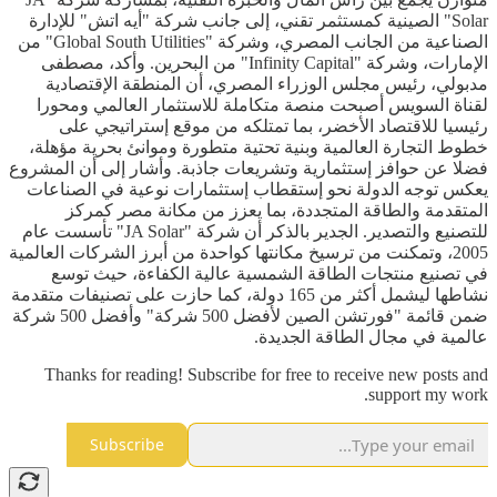
Solar" الصينية كمستثمر تقني، إلى جانب شركة "أيه اتش" للإدارة
الصناعية من الجانب المصري، وشركة "Global South Utilities" من
الإمارات، وشركة "Infinity Capital" من البحرين. وأكد، مصطفى
مدبولي، رئيس مجلس الوزراء المصري، أن المنطقة الإقتصادية
لقناة السويس أصبحت منصة متكاملة للاستثمار العالمي ومحورا
رئيسيا للاقتصاد الأخضر، بما تمتلكه من موقع إستراتيجي على
خطوط التجارة العالمية وبنية تحتية متطورة وموانئ بحرية مؤهلة،
فضلا عن حوافز إستثمارية وتشريعات جاذبة. وأشار إلى أن المشروع
يعكس توجه الدولة نحو إستقطاب إستثمارات نوعية في الصناعات
المتقدمة والطاقة المتجددة، بما يعزز من مكانة مصر كمركز
للتصنيع والتصدير. الجدير بالذكر أن شركة "JA Solar" تأسست عام
2005، وتمكنت من ترسيخ مكانتها كواحدة من أبرز الشركات العالمية
في تصنيع منتجات الطاقة الشمسية عالية الكفاءة، حيث توسع
نشاطها ليشمل أكثر من 165 دولة، كما حازت على تصنيفات متقدمة
ضمن قائمة "فورتشن الصين لأفضل 500 شركة" وأفضل 500 شركة
عالمية في مجال الطاقة الجديدة.
Thanks for reading! Subscribe for free to receive new posts and
support my work.
Subscribe