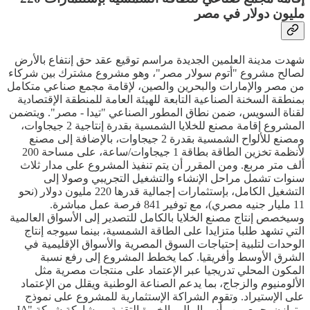
مليون دولار في مصر
شهدت مدينة العلمين الجديدة مراسم توقيع عقد حق إنتفاع بالأرض
لصالح مشروع "أتوم سولار مصر"، وهو مشروع مشترك بين شركاء
من مصر والإمارات والبحرين والصين، لإقامة مجمع صناعي متكامل
بمنطقة السخنة الصناعية التابعة للهيئة العامة للمنطقة الإقتصادية
لقناة السويس، ضمن نطاق المطور الصناعي "تيدا - مصر". ويتضمن
المشروع إقامة مصنع للخلايا الشمسية بقدرة إنتاجية 2 جيجاوات،
ومصنع للألواح الشمسية بقدرة 2 جيجاوات، بالإضافة إلى مصنع
لأنظمة تخزين الطاقة بطاقة 1 جيجاوات/ساعة، على مساحة 200
ألف متر مربع. ومن المقرر أن يتم تنفيذ المشروع على مدار ثلاث
سنوات تشمل مراحل الإنشاء والتشغيل التجريبي وصولا إلى
التشغيل الكامل، بإستثمارات إجمالية قدرها 220 مليون دولار (نحو
11 مليار جنيه مصري)، مع توفير 841 فرصة عمل مباشرة.
وسيخصص إنتاج مصنع الخلايا بالكامل للتصدير إلى الأسواق العالمية
التي تشهد طلبا متزايدا على الطاقة الشمسية، بينما سيوجه إنتاج
الوحدات لتلبية إحتياجات السوق المصرية والأسواق الإقليمية في
الشرق الأوسط وأفريقيا. كما يخطط المشروع إلى رفع نسبة
المكون المحلي تدريجيا عبر الإعتماد على منتجات مصرية مثل
الألومنيوم والزجاج، بما يدعم الصناعة الوطنية ويقلل من الإعتماد
على الإستيراد. وتقوم الشراكة الإستثمارية للمشروع على نموذج
متوازن يجمع بين رأس المال والخبرة التقنية، بمشاركة شركة "JA