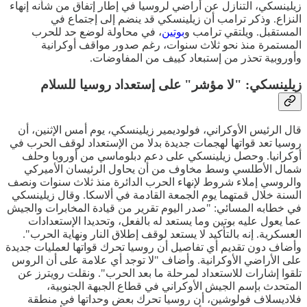
زيلينسكي، التنازل عن أراضي لروسيا في إطار إتفاق من شأنه إنهاء
النزاع. وذكر ترامب أن زيلينسكي قد ينضم إلى إجتماع في
المستقبل. ويلتقي ترامب و
بوتين
، في محاولة لوضع حد للحرب
المستمرة منذ نحو ثلاث سنوات، رغم صدور مواقف أوكرانية
وأوروبية تحذر من إستبعاد كييف من المفاوضات.
زيلينسكي: "لا مؤشر" على إستعداد روسيا للسلام
قال الرئيس الأوكراني، فولوديمير زيلينسكي، يوم أمس الإثنين، أن
روسيا تعد قواتها لهجمات جديدة بدلا من الإستعداد لوقف الحرب في
أوكرانيا. وحصل زيلينسكي على دعم دبلوماسي من أوروبا وحلف
شمال الأطلسي وسط مخاوف من أن يحاول الرئيسان الأميركي
والروسي إملاء شروط لإنهاء الحرب الدائرة منذ ثلاث سنوات ونصف
السنة خلال قمتهما يوم الجمعة القادمة في ألاسكا. وقال زيلينسكي
في خطابه المسائي: "صدر اليوم تقرير من قيادة المخابرات والجيش
عما يعول عليه بوتين وما يستعد له بالفعل، وتحديدا الإستعدادات
العسكرية. إنه بالتأكيد لا يستعد لوقف إطلاق النار ونهاية الحرب".
وأضاف دون تقديم أي تفاصيل أن روسيا تحرك قواتها لعمليات جديدة
على الأراضي الأوكرانية. وأضاف "لا توجد أي علامة على أن الروس
تلقوا إشارات للاستعداد لمرحلة ما بعد الحرب". ونقلت رويترز عن
المتحدث بإسم الجيش الأوكراني في قطاع الجبهة الجنوبية،
فلاديسلاف فولوشين، أن روسيا تحرك بعض وحداتها في منطقة