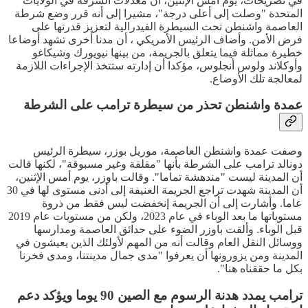
في تصريحات، يوم أمس الإثنين، أن معدلات السرقة في الولايات
المتحدة "وصلت إلى أعلى درجة"، مشيرا إلى أنه قرر وضع شرطة
العاصمة واشنطن تحت السيطرة الفيدرالية لتعزيز قدرتها على
فرض الأمن. وأضاف الرئيس الأمريكي ، أن مدنا أخرى تشهد أوضاعا
خطيرة مماثلة فيما يتعلق بالجريمة، من بينها نيويورك وشيكاغو
وأوكلاند ولوس أنجلوس، مؤكدا أن إدارته ستتخذ الإجراءات اللازمة
لمعالجة تلك الأوضاع.
عمدة واشنطن تحذر من سيطرة ترامب على الشرطة
وصفت عمدة واشنطن العاصمة، موريل بوزر، سيطرة الرئيس
دونالد ترامب على الشرطة بأنها "مقلقة وغير مسبوقة"، لكنها قالت
أن المدينة ليست "مندهشة تماما". وقالت باوزر، يوم أمس الإثنين،
أن المدينة شهدت تراجع الجريمة العنيفة إلى أدنى مستوى لها في 30
عاما. وأشارت إلى أن الجريمة إنخفضت ليس فقط من ذروة
مستوياتها ما بعد الوباء في عام 2023، ولكن من مستويات عام 2019
قبل الوباء. وألقت باوزر الضوء على حدائق العاصمة ومدارسها
ووسائل النقل العام وقالت أنه من المهم لأولئك الذين يعيشون في
المدينة ومن يزورونها أن يعرفوا "مدى جمال مدينتنا، ومدى فخرنا
بكل ما حققناه هنا".
ترامب يمدد هدنة الرسوم مع الصين 90 يوما ويؤكد دعم