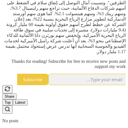
الطرفين". وتسببت آمال التوصل إلى إتفاق سلام في الضغط على
أسهم شركات الدفاع الألمانية، حيث تراجع سهم راينميتال 3.7%،
وسهم رينك 3%، وسهم هينسولت 2.1%. كما هوى سهم أورستد
الدنماركية لتطوير مزارع الرياح البحرية بنسبة 22%، بعد إعلان
الشركة عن خطط لطرح أسهم حقوق أولوية بقيمة 60 مليار كرونة
(9.4 مليارات دولار)، مشيرة إلى تحديات سلبية في سوق طاقة
الرياح البحرية الأميركية. وإنخفض سهم نورثرن داتا الألمانية للذكاء
الإصطناعي بنحو 3%، بعد أن أعلنت شركة رامبل الأميركية لخدمات
الفيديو والحوسبة السحابية أنها تدرس عرض إستحواذ محتمل بقيمة
1.17 مليار دولار.
Thanks for reading! Subscribe for free to receive new posts and
support my work.
Subscribe
Share
Top
Latest
No posts