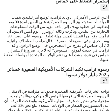
إستمرار الضغط على حماس
أعلن الرئيس الأميركي، دونالد ترامب، توقيع أمر تنفيذي بتمديد
المهلة الخاصة بتعليق الرسوم الجمركية على الصين لمدة 90 يوما
إضافية، في خطوة تهدف إلى إتاحة مزيد من الوقت للمفاوضات
التجارية بين البلدين. وذكرت وكالة "رويترز"، يوم أمس الإثنين، أن
ترامب وقع أمرا تنفيذيا لتمديد مهلة تعليق الرسوم على الصين 90
يوما أخرى. وفي تصريحات متفرقة، قال ترامب للقناة الإسرائيلية
12، أن حماس لن تفرج عن المحتجزين في الوضع الراهن. وأكد
ترامب في حديث لموقع "أكسيوس" أنه لا يرى ضرورة لإستمرار
حماس في غزة، مشددا على دعم الولايات المتحدة لمواصلة الضغط
عليها.
رسوم ترامب تكبد الشركات الأمريكية الصغيرة خسائر
بـ202 مليار دولار سنويا
تواجه الشركات الأمريكية الصغيرة صعوبات متزايدة في الإمتثال
للرسوم الجمركية التي فرضها الرئيس الأميركي، دونالد ترامب،
مؤخرا، وفق تقديرات غرفة التجارة الأمريكية. وأوضحت الغرفة، أن
عدد المستوردين الصغار في الولايات المتحدة يبلغ نحو 236 ألف
شركة، بلغت قيمة وارداتها في عام 2023 أكثر من 868 مليار دولار.