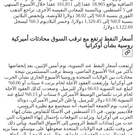
الصافية بواقع 18,965 عقدا إلى 161,811 عقدا خلال الأسبوع المنتهي
في 5 أغسطس. وبالنسبة للمعادن النفيسة الأخرى، تراجع الذهب
الفوري بنسبة 0.8% إلى 38.02 دولارا للأونصة، وإنخفض البلاتين
بنسبة 0.9% إلى 1,320.45 دولارا، وخسر البلاديوم 0.3% ليسجل
1,122.69 دولارا.
أسعار النفط ترتفع مع ترقب السوق محادثات أميركية
روسية بشأن أوكرانيا
إرتفعت أسعار النفط عند التسوية، يوم أمس الإثنين، بعد إنخفاضها
بأكثر من 4% الأسبوع الماضي، وسط ترقب المستثمرين نتيجة
محادثات بين الولايات المتحدة وروسيا الأسبوع الجاري بشأن الحرب
في أوكرانيا. وإرتفعت العقود الآجلة لخام برنت 4 سنتات أو 0.06%
لتبلغ عند التسوية 66.63 دولار للبرميل. وصعدت كذلك العقود الآجلة
لخام غرب تكساس الوسيط الأميركي 8 سنتات أو 0.13% لتبلغ عند
التسوية 63.96 دولار للبرميل. وأعلن الرئيس الأميركي، دونالد
ترامب، يوم الجمعة الماضية، أنه سيجتمع مع نظيره الروسي،
فلاديمير بوتين، في 15 أغسطس في ألاسكا للتفاوض بشأن إنهاء
الحرب في أوكرانيا. وتزايدت التوقعات بإحتمال إنهاء العقوبات التي
حدت من إمدادات النفط الروسي إلى الأسواق العالمية. ويأتي ذلك
في وقت تكثف فيه الولايات المتحدة ضغوطها على موسكو، مما يزيد
من إحتمال تشديد العقوبات عليها في حال عدم التوصل إلى إتفاق