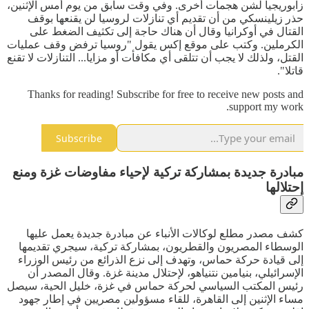
زابوريجيا لشن هجمات أخرى. وفي وقت سابق من يوم أمس الإثنين،
حذر زيلينسكي من أن تقديم أي تنازلات لروسيا لن يقنعها بوقف
القتال في أوكرانيا وقال أن هناك حاجة إلى تكثيف الضغط على
الكرملين. وكتب على موقع إكس يقول "روسيا ترفض وقف عمليات
القتل، ولذلك لا يجب أن تتلقى أي مكافأت أو مزايا... التنازلات لا تقنع
قاتلا".
Thanks for reading! Subscribe for free to receive new posts and
support my work.
Subscribe
مبادرة جديدة بمشاركة تركية لإحياء مفاوضات غزة ومنع
إحتلالها
كشف مصدر مطلع لوكالات الأنباء عن مبادرة جديدة يعمل عليها
الوسطاء المصريون والقطريون، بمشاركة تركية، سيجري تقديمها
إلى قيادة حركة حماس، وتهدف إلى نزع الذرائع من رئيس الوزراء
الإسرائيلي، بنيامين نتنياهو، لإحتلال مدينة غزة. وقال المصدر أن
رئيس المكتب السياسي لحركة حماس في غزة، خليل الحية، سيصل
مساء الإثنين إلى القاهرة، للقاء مسؤولين مصريين في إطار جهود