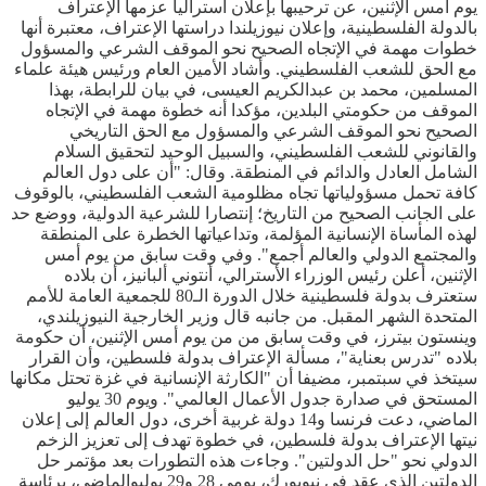
يوم أمس الإثنين، عن ترحيبها بإعلان أستراليا عزمها الإعتراف
بالدولة الفلسطينية، وإعلان نيوزيلندا دراستها الإعتراف، معتبرة أنها
خطوات مهمة في الإتجاه الصحيح نحو الموقف الشرعي والمسؤول
مع الحق للشعب الفلسطيني. وأشاد الأمين العام ورئيس هيئة علماء
المسلمين، محمد بن عبدالكريم العيسى، في بيان للرابطة، بهذا
الموقف من حكومتي البلدين، مؤكدا أنه خطوة مهمة في الإتجاه
الصحيح نحو الموقف الشرعي والمسؤول مع الحق التاريخي
والقانوني للشعب الفلسطيني، والسبيل الوحيد لتحقيق السلام
الشامل العادل والدائم في المنطقة. وقال: "أن على دول العالم
كافة تحمل مسؤولياتها تجاه مظلومية الشعب الفلسطيني، بالوقوف
على الجانب الصحيح من التاريخ؛ إنتصارا للشرعية الدولية، ووضع حد
لهذه المأساة الإنسانية المؤلمة، وتداعياتها الخطرة على المنطقة
والمجتمع الدولي والعالم أجمع". وفي وقت سابق من يوم أمس
الإثنين، أعلن رئيس الوزراء الأسترالي، أنتوني ألبانيز، أن بلاده
ستعترف بدولة فلسطينية خلال الدورة الـ80 للجمعية العامة للأمم
المتحدة الشهر المقبل. من جانبه قال وزير الخارجية النيوزيلندي،
وينستون بيترز، في وقت سابق من من يوم أمس الإثنين، أن حكومة
بلاده "تدرس بعناية"، مسألة الإعتراف بدولة فلسطين، وأن القرار
سيتخذ في سبتمبر، مضيفا أن "الكارثة الإنسانية في غزة تحتل مكانها
المستحق في صدارة جدول الأعمال العالمي". ويوم 30 يوليو
الماضي، دعت فرنسا و14 دولة غربية أخرى، دول العالم إلى إعلان
نيتها الإعتراف بدولة فلسطين، في خطوة تهدف إلى تعزيز الزخم
الدولي نحو "حل الدولتين". وجاءت هذه التطورات بعد مؤتمر حل
الدولتين الذي عقد في نيويورك، يومي 28 و29 يوليوالماضي، برئاسة