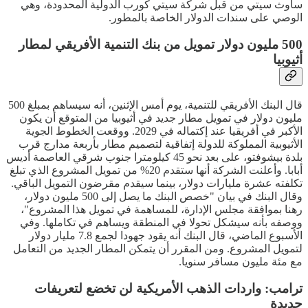
ساوث سيتي من قبل شركة سيتي كورب الدولية المحدودة، وهي
الوصي على سندات الدولار الخاصة بالمطور.
500 مليون دولار تمويل من بنك التنمية الأفريقي لمطار
أثيوبيا
قال البنك الأفريقي للتنمية، يوم أمس الإثنين، أنه سيساهم بمبلغ 500
مليون دولار في تمويل مطار جديد في أثيوبيا من المتوقع أن يكون
الأكبر في أفريقيا عند إكتماله في 2029. ووقعت الخطوط الجوية
الأثيوبية المملوكة للدولة إتفاقية لتصميم مطار بأربعة مدارج قرب
بلدة بيشوفتو، على بعد نحو 45 كيلومترا جنوب شرقي العاصمة أديس
أبابا. وأعلنت الشركة أنها ستقدم 20% من تمويل المشروع الذي تبلغ
تكلفته عشرة مليارات دولار، بينما سيقدم مقرضون التمويل الباقي.
وقال البنك في بيان "خصص البنك ما يصل إلى 500 مليون دولار،
رهنا بموافقة مجلس الإدارة، للمساهمة في تمويل هذا المشروع"،
ووصفه بأنه سيشكل تحولا في المنطقة ويساهم في تكاملها. وفي
الأسبوع الماضي، قال البنك أنه يقود جهودا لجمع 7.8 مليار دولار
لتمويل المشروع. ومن المقرر أن يتمكن المطار الجديد من التعامل
مع مئة مليون مسافر سنويا.
ترامب: واردات الذهب الأمريكية لن تخضع لتعريفات
جديدة