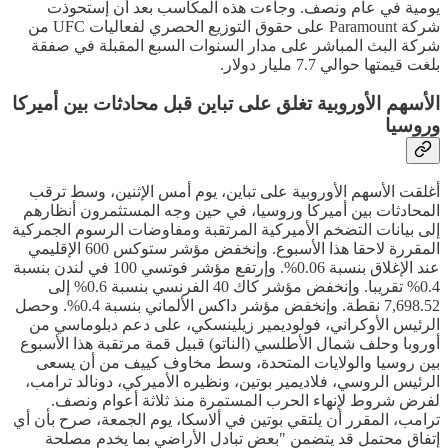
يومية في عام ونصف. وجاءت هذه المكاسب بعد أن إستحوذت
شركة Paramount على حقوق التوزيع الحصري لفعاليات UFC من
شركة البث المباشر على مدار السنوات السبع المقبلة في صفقة
بلغت قيمتها حوالي 7.7 مليار دولار.
الأسهم الأوروبية تغلق على تباين قبل محادثات بين أميركا
وروسيا
أغلقت الأسهم الأوروبية على تباين، يوم أمس الإثنين، وسط ترقب
المحادثات بين أميركا وروسيا، في حين وجه المستثمرون أنظارهم
إلى بيانات التضخم الأميركية المرتقبة ومفاوضات الرسوم الجمركية
المقررة لاحقا هذا الأسبوع. وإنخفض مؤشر ستوكس 600 الإقليمي
عند الإغلاق بنسبة 0.06%. وإرتفع مؤشر فوتسي 100 في لندن بنسبة
0.4% تقريبا. وإنخفض مؤشر كاك 40 الفرنسي بنسبة 0.6% إلى
7,698.52 نقطة. وإنخفض مؤشر داكس الألماني بنسبة 0.4%. وحصل
الرئيس الأوكراني، فولوديمير زيلينسكي، على دعم دبلوماسي من
أوروبا وحلف شمال الأطلسي (الناتو) قبيل قمة مرتقبة هذا الأسبوع
بين روسيا والولايات المتحدة، وسط مخاوف كييف من أن يسعى
الرئيس الروسي، فلاديمير بوتين، ونظيره الأميركي، دونالد ترامب،
لفرض شروط لإنهاء الحرب المستمرة منذ ثلاثة أعوام ونصف.
ترامب، المقرر أن يلتقي بوتين في ألاسكا، يوم الجمعة، صرح بأن أي
إتفاق محتمل قد يتضمن "بعض تبادل الأراضي بما يخدم مصلحة