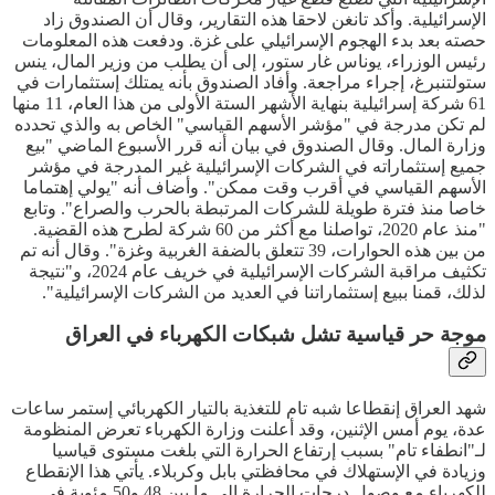
الإسرائيلية. وأكد تانغن لاحقا هذه التقارير، وقال أن الصندوق زاد
حصته بعد بدء الهجوم الإسرائيلي على غزة. ودفعت هذه المعلومات
رئيس الوزراء، يوناس غار ستور، إلى أن يطلب من وزير المال، ينس
ستولتنبرغ، إجراء مراجعة. وأفاد الصندوق بأنه يمتلك إستثمارات في
61 شركة إسرائيلية بنهاية الأشهر الستة الأولى من هذا العام، 11 منها
لم تكن مدرجة في "مؤشر الأسهم القياسي" الخاص به والذي تحدده
وزارة المال. وقال الصندوق في بيان أنه قرر الأسبوع الماضي "بيع
جميع إستثماراته في الشركات الإسرائيلية غير المدرجة في مؤشر
الأسهم القياسي في أقرب وقت ممكن". وأضاف أنه "يولي إهتماما
خاصا منذ فترة طويلة للشركات المرتبطة بالحرب والصراع". وتابع
"منذ عام 2020، تواصلنا مع أكثر من 60 شركة لطرح هذه القضية.
من بين هذه الحوارات، 39 تتعلق بالضفة الغربية وغزة". وقال أنه تم
تكثيف مراقبة الشركات الإسرائيلية في خريف عام 2024، و"نتيجة
لذلك، قمنا ببيع إستثماراتنا في العديد من الشركات الإسرائيلية".
موجة حر قياسية تشل شبكات الكهرباء في العراق
شهد العراق إنقطاعا شبه تام للتغذية بالتيار الكهربائي إستمر ساعات
عدة، يوم أمس الإثنين، وقد أعلنت وزارة الكهرباء تعرض المنظومة
لـ"انطفاء تام" بسبب إرتفاع الحرارة التي بلغت مستوى قياسيا
وزيادة في الإستهلاك في محافظتي بابل وكربلاء. يأتي هذا الإنقطاع
للكهرباء مع وصول درجات الحرارة إلى ما بين 48 و50 مئوية في