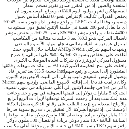
المتحدة والصين، إذ من المقرر صدور تقرير تضخم أسعار
المستهلكين لشهر يوليو، اليوم الثلاثاء، ويتوقع المستثمرون أن
يخفض الفدرالي تكاليف الإقتراض بنحو 60 نقطة أساس بحلول
ديسمبر، وفقا لبيانات LSEG. وتراجع مؤشر الداو جونز بنسبة 0.45%
أي ما يعادل نحو 200 نقطة في جلسة الإثنين ليغلق دون مستويات
44000 نقطة. وتراجع مؤشر S&P500 بنسبة 0.25%، وإنخفض مؤشر
ناسداك المركب بنحو 0.3% بعد 3 جلسات متتالية من المكاسب
ليتنازل عن ذروته القياسية التي سجلها بنهاية الأسبوع الماضي.
وشهدت أسهم شركتي Nvidia وAMD تقلبات خلال اليوم، حيث
أغلقت على إنخفاض بنسبة 0.35% و0.28% على التوالي، إذ صرح
مسؤول أميركي لرويترز بأن شركات أشباه الموصلات الكبرى
وافقت على منح الحكومة الأميركية 15% من عائدات مبيعات رقائقها
المتطورة إلى الصين. وإرتفع سهمIntel بنسبة 3.5% بعد تقرير أفاد
بوصول الرئيس التنفيذي، ليب بو تان، إلى البيت الأبيض يوم الإثنين.
وكان ترامب قد دعا إلى إقالته الأسبوع الماضي. وإرتفع سهم Micron
بأكثر من 4% في جلسة الإثنين إلى أعلى مستوياته في شهر، لتضيف
الشركة 5 مليارات دولار إلى قيمتها السوقية في يوم واحد. وجاءت
هذه المكاسب بعد أن رفعت الشركة توقعاتها لإيرادات الربع الرابع
والأرباح المعدلة مع إزدياد الطلب على رقائق الذاكرة بفضل الذكاء
الإصطناعي، إذ تتوقع الشركة الآن تحقيق إيرادات ربع سنوية قدرها
11.2 مليار دولار، بزيادة أو نقصان 100 مليون دولار، مقارنة بتوقعاتها
السابقة البالغة 10.7 مليار دولار، بزيادة أو نقصان 300 مليون دولار.
وقفز سهم TKO بنسبة 10% في جلسة الإثنين محققا أعلى مكاسب