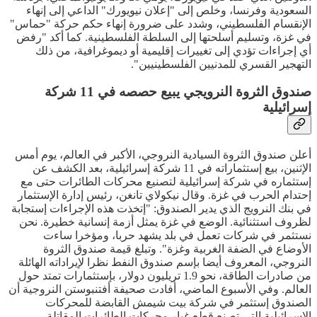
السعودية وفرنسا، وخلص إلى "إعلان نيويورك" الداعي إلى إنهاء
الإنقسام الفلسطيني، وشدد على ضرورة إنهاء حكم حركة "حماس"
في غزة، وتسليم أسلحتها إلى السلطة الفلسطينية. كما أكد "رفض
أي إجراءات تؤدي إلى تغييرات إقليمية أو ديموغرافية، من ذلك
التهجير القسري للمدنيين الفلسطينيين".
صندوق الثروة النرويجي يبيع حصصه في 11 شركة
إسرائيلية
أعلن صندوق الثروة السيادية النروجي، الأكبر في العالم، يوم أمس
الإثنين، بيع إستثماراته في 11 شركة إسرائيلية، بعد الكشف عن
إستثماره في شركة إسرائيلية لتصنيع محركات الطائرات حتى مع
إحتدام الحرب في غزة. وقال نيكولاي تانغن، رئيس إدارة الإستثمار
في بنك النرويج الذي يدير الصندوق: "إتخذت هذه الإجراءات إستجابة
لظروف استثنائية. الوضع في غزة يمثل أزمة إنسانية خطيرة. نحن
نستثمر في شركات تعمل في بلد يشهد حربا، ومؤخرا ساءت
الأوضاع في الضفة الغربية وغزة". وتبلغ قيمة صندوق الثروة
النروجي، المعروف أيضا بإسم صندوق النفط نظرا لإيراداته الهائلة
من صادرات الطاقة، نحو 1.9 تريليون دولار، بإستثمارات تمتد حول
العالم. وفي الأسبوع الماضي، أفادت صحيفة أفتنبوستن النروجية أن
الصندوق إستثمر في شركة بيت شيمش القابضة للمحركات
الإسرائيلية التي تصنع قطع غيار محركات الطائرات المقاتلة