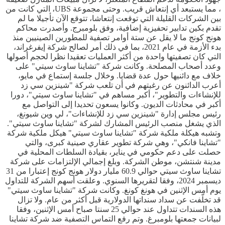
، مما يستبعد أي إنتعاش قريب. وحتى مجموعة UBS، التي كانت من
بين الشركات القليلة التي توقعت إنتعاشا، تتوقع الآن تأجيلا ما لم
تقدم بكين تدابير تحفيزية إضافية، وفق بلومبرج. وأصدرت محاكم
هونج كونج ما لا يقل عن ستة أوامر تصفية للمطورين الصينيين منذ
بدء الأزمة في عام 2021، بما في ذلك أمر لصالح شركة إيفرغراند،
التي كان تصفيتها واحدة من أكثر العمليات تعقيدا نظرا لحجم أصولها
وعدد أصحاب المصلحة. وكانت شركة "تشاينا ساوث سيتي" على
خلاف مع دائنيها حول عدة قضايا. وخلال جلسة إستماع في مايو،
أعرب الدائنون عن رغبتهم في أن تلعب شركة "شينزين سي زد
للإنشاءات والتطوير"، أكبر مساهم في "تشاينا ساوث سيتي"، دورا
أكبر في محادثات الديون. وكانوا يسعون تحديدا إلى التواصل مع
رئيس مجلس إدارة "شينزين سي زد للإنشاءات"، لي وين شيونغ،
الذي يشغل منصب الرئيس المشارك لشركة "تشاينا ساوث سيتي".
وتشبه هيكلة ملكية شركة "تشاينا ساوث سيتي" هيكل ملكية شركة
"تشاينا فانكي"، وهي شركة تطوير عقاري صينية كبرى، والتي
حصلت على دعم حكومي في يناير، بقيادة السلطات المحلية في
مدينة شنتشن، موطن الشركة. وبلغ إجمالي الإلتزامات على شركة
تشاينا ساوث سيتي حوالي 60.9 مليار دولار هونج كونج إعتبارا من 31
ديسمبر 2024، وفقا لتقريرها السنوي. وعلقت أسهم الشركة للتداول
يوم أمس الإثنين في هونغ كونغ. وكانت شركة "تشاينا ساوث سيتي"
قد تخلّفت عن سداد سنداتها الدولارية قبل أكثر من عام. ولا تزال
هذه السندات تتداول عند حوالي 25 سنتا صباح أمس الإثنين، وفقا
لبيانات جمعتها بلومبرغ. وتم رفع التماس التصفية ضد شركة تشاينا