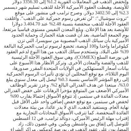
وإنخفض الذهب في المعاملات الفورية 1.2% إلى 3356.30 دولار
للأونصة. وهبطت العقود الأميركية الآجلة للذهب تسليم شهر ديسمبر
2.3% إلى 3402.50 دولار. وصرح ترامب في منشور على موقع
"تروث سوشيال": "لن تفرض رسوم جمركية على الذهب". وأغلقت
العقود الآجلة للذهب منخفضة بنسبة 2.48% عند 3.404.70 دولارا
للأونصة بعد هذا الإعلان. وبلغ المعدن النفيس مستوى قياسيا مرتفعا،
يوم الجمعة الماضية، بعد أن قضت هيئة الجمارك وحماية الحدود
الأميركية بأن سبائك الذهب المصبوبة من سويسرا، التي تزن
كيلوغراما واحدا و100 أونصة، تخضع لرسوم ترامب الجمركية البالغة
39% على البلاد. وتستخدم سبائك الذهب من هذا النوع لدعم العقود
في بورصة السلع (COMEX)، وهي سوق العقود الآجلة الرئيسية
للذهب والفضة والمعادن الأخرى. وتركز الأنظار هذا الأسبوع على
بيانات أسعار المستهلكين في الولايات المتحدة المقرر صدورها،
اليوم الثلاثاء، مع توقع المحللين أن تؤدي تأثيرات الرسوم الجمركية
إلى رفع المؤشر الأساسي بنسبة 0.3% ليصل إلى معدل سنوي يبلغ
3.0%، مبتعدا عن هدف الفدرالي البالغ 2%. وعزز تقرير الوظائف
الأميركي الأضعف من المتوقع مؤخرا الرهانات على خفض الفدرالي
معدلات الفائدة في سبتمبر، إذ تتوقع الأسواق إحتمالا يقارب 90%
لخفض في سبتمبر، مع توقع خفض إضافي واحد على الأقل قبل
نهاية العام. ويستفيد الذهب، الذي لا يدر عائدا، من بيئة معدلات
الفائدة المنخفضة. كما تترقب الأسواق المحادثات التجارية مع
إقتراب مهلة الرئيس الأميركي، دونالد ترامب، في 12 أغسطس
للتوصل إلى إتفاق بين واشنطن وبكين. وفي غضون ذلك، زاد
المضاربون على عقود الذهب في بورصة كومكس مراكز الشراء