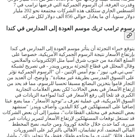
وقدرت الغرفة، أن الرسوم الجمركية التي فرضها ترامب في 7
أغسطس الجاري ستكلف هذه الشركات مجتمعة نحو 202 مليار
دولار سنويا، أي ما يعادل حوالي 856 ألف دولار لكل شركة.
رسوم ترامب تربك موسم العودة إلى المدارس في كندا
يتوقع خبراء التجزئة أن يتأثر موسم العودة إلى المدارس في كندا
بإرتفاع الأسعار نتيجة الرسوم الجمركية الأمريكية، خصوصا على
السلع القادمة من جنوب شرق آسيا مثل الإلكترونيات والملابس.
وقال المحلل في قطاع التجزئة بروس ويندر - في تصريح لشبكة
"سي.تي.في. نيوز"، يوم أمس الإثنين - أن "الرسوم الجمركية تؤثر
على التسوق المدرسي بطريقة غير معتادة". وأوضح، أن العديد من
التجار قاموا بتخزين البضائع مسبقا تحسبا للرسوم، مما قد يحد من
إرتفاع الأسعار في بعض الحالات؛ لكن بعض العلامات التجارية
الكبرى قد تلجأ إلى رفع الأسعار في كندا لمواءمة الزيادات في
السوق الأمريكية، في عملية تعرف بـ"توحيد الأسعار"، مما يضع عبئا
إضافيا على المستهلكين في كلا البلدين. وأضاف ويندر: "سنشهد
بعض التضخم في مختلف القطاعات"، مشيرا إلى أن بعض الشركات
قد تستغل توقعات المستهلكين لإرتفاع الأسعار لتمرير زيادات غير
مبررة، كما حدث خلال جائحة كورونا. ومن جانبه، نصح المخطط
المالي المعتمد، آدم تشابمان، الأهالي بالتركيز على الضروريات
فقط، قائلا: "إشتري ما يحتاجه طفلك فقط، ولا تتجاوز ذلك"، وأشار