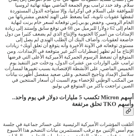
سلام. وقد حدد ترامب يوم الجمعة الماضي مهلة نهائية لروسيا
للموافقة على السلام في أوكرانيا، وإلا ستواجه الدول المستوردة
لنفطها عقوبات ثانوية، كما يضغط على الهند لخفض مشترياتها من
الخام الروسي. وخفض يو.بي.إس توقعاته لسعر خام برنت لنهاية
العام إلى 62 دولارا للبرميل من 68 في توقع سابق وإستند إلى زيادة
الإمدادات من أميركا الجنوبية والإنتاج الذي لم يضعف كثيرا من دول
خاضعة لعقوبات. وأضاف البنك أن الطلب الهندي لم يصل إلى
مستوى توقعاته في الآونة الأخيرة وأنه يتوقع أن تعلق أوبك+ زيادات
الإنتاج ما لم تظهر إضطرابات أكبر غير متوقعة في الإمدادات. ومن
المتوقع أن تضغط الرسوم الجمركية الأميركية الأعلى التي فرضها
ترامب على الواردات من عشرات الدول، ودخلت حيز التنفيذ يوم
الخميس الماضي، على الأنشطة الإقتصادية بسبب تغييرها لمسارات
سلاسل الإمداد وتأجيج التضخم. وعلى صعيد منفصل أظهرت بيانات
من المكتب الوطني للإحصاء يوم السبت أن أسعار المنتجين في
الصين تراجعت بأكثر من المتوقع في يوليو.
أسهم Micron تكسب 5 مليارات دولار في يوم واحد..
وأسهم TKO تحلق مرتفعة
أغلقت المؤشرات الأميركية الرئيسية على خسائر جماعية في جلسة
يوم أمس الإثنين مع ترقب المستثمرين بيانات التضخم هذا الأسبوع
لتقييم توقعات معدلات الفائدة ورصد تطورات التجارة بين الولايات