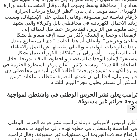
بغداد و 11 محافظة بوسط وجنوب البلاد. وقال المتحدث بإسم وزارة
الكهرباء، أحمد موسى، في بيان: "نظرا لإرتفاع درجات الحرارة
لأرقام قياسية غير مسبوقة، وتنامي الطلب على الإستهلاك، وبسبب
زيادة الأحمال الكهربائية في محافظتي بابل وكربلاء والتي تشهد
زخما مليونيا من الزائرين، فقد تعرض خطا نقل للطاقة إلى
الإنفصال، وخسارة الشبكة لأكثر من ستة آلاف ميغاواط بشكل
مفاجئ وعرضي". وأضاف أن هذا الحادث "أدى الى تسارع معدل
ترددات الوحدات التوليدية، وبالتالي إنفصالها عن العمل والانطفاء
التام للمنظومة". وأشار إلى أن "ملاكات الكهرباء تعمل بشكل
مستنفر" لإعادة الوحدات المنفصلة والخطوط الناقلة تدريجا "خلال
الساعات القادمة". ومساء الإثنين، أعلن مركز السيطرة الجنوبية في
وزارة الكهرباء "عودة تدريجية" للطاقة الكهربائية في محافظتي ذي
قار وميسان، لافتا إلى أن عودتها للبصرة ستتطلب ساعات "ومن
الممكن أن تستقر بحلول فجر" اليوم الثلاثاء.
ترامب يعلن نشر الحرس الوطني في واشنطن لمواجهة
موجة جرائم غير مسبوقة
أعلن الرئيس الأمريكي، دونالد ترامب، نشر قوات الحرس الوطني
في العاصمة واشنطن، في خطوة تهدف إلى مواجهة ما وصفه
بإرتفاع معدلات الجريمة إلى مستويات غير مسبوقة. وقال ترامب،