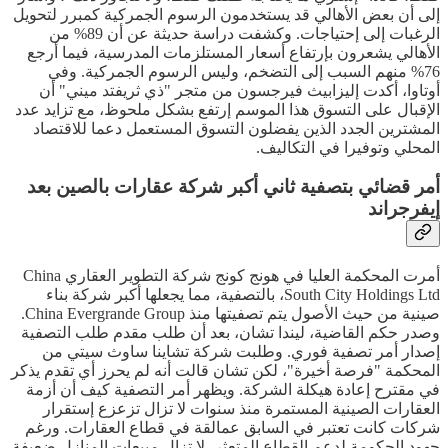
إلى أن بعض الأهالي قد يستخدمون الرسوم الجمركية كمبرر لتحويل
الرغبات إلى إحتياجات. وكشفت دراسة حديثة عن أن 89% من
الأهالي يشعرون بإرتفاع أسعار المستلزمات المدرسية، فيما أرجع
76% منهم السبب إلى التضخم، وليس الرسوم الجمركية. وفي
أوتاوا، أكدت إليزابيث فيرجسون من متجر "ذي ثريفتد ميني" أن
الإقبال على التسوق هذا الموسم إرتفع بشكل ملحوظ، مع تزايد عدد
المشترين الجدد الذين يفضلون التسوق المستعمل دعما للاقتصاد
المحلي وتوفيرا في التكاليف.
أمر قضائي بتصفية ثاني أكبر شركة عقارات بالصين بعد
إيفرجراند
أمرت المحكمة العليا في هونج كونج شركة التطوير العقاري China
South City Holdings Ltd، بالتصفية، مما يجعلها أكبر شركة بناء
صينية من حيث الأصول يتم تصفيتها منذ China Evergrande Group.
وصدر حكم القاضية، ليندا تشان، بعد أن طلب مقدم طلب التصفية
إصدار أمر تصفية فوري. وطلبت شركة تشاينا ساوث سيتي من
المحكمة "فرصة أخيرة"، لكن تشان قالت أنه لم يحرز أي تقدم يذكر
في مقترح إعادة هيكلة الشركة. ويظهر أمر التصفية كيف أن أزمة
العقارات الصينية المستمرة منذ سنوات لا تزال تزعزع إستقرار
شركات كانت تعتبر في السابق عمالقة في قطاع العقارات. ورغم
جهود الحكومة لدعم القطاع المتعثر، لا تزال مبيعات المنازل ضعيفة