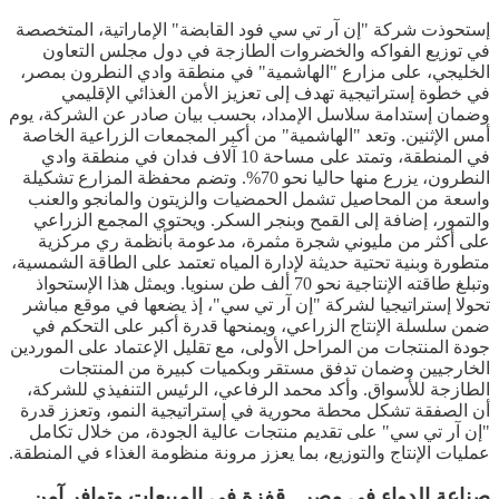
إستحوذت شركة "إن آر تي سي فود القابضة" الإماراتية، المتخصصة
في توزيع الفواكه والخضروات الطازجة في دول مجلس التعاون
الخليجي، على مزارع "الهاشمية" في منطقة وادي النطرون بمصر،
في خطوة إستراتيجية تهدف إلى تعزيز الأمن الغذائي الإقليمي
وضمان إستدامة سلاسل الإمداد، بحسب بيان صادر عن الشركة، يوم
أمس الإثنين. وتعد "الهاشمية" من أكبر المجمعات الزراعية الخاصة
في المنطقة، وتمتد على مساحة 10 آلاف فدان في منطقة وادي
النطرون، يزرع منها حاليا نحو 70%. وتضم محفظة المزارع تشكيلة
واسعة من المحاصيل تشمل الحمضيات والزيتون والمانجو والعنب
والتمور، إضافة إلى القمح وبنجر السكر. ويحتوي المجمع الزراعي
على أكثر من مليوني شجرة مثمرة، مدعومة بأنظمة ري مركزية
متطورة وبنية تحتية حديثة لإدارة المياه تعتمد على الطاقة الشمسية،
وتبلغ طاقته الإنتاجية نحو 70 ألف طن سنويا. ويمثل هذا الإستحواذ
تحولا إستراتيجيا لشركة "إن آر تي سي"، إذ يضعها في موقع مباشر
ضمن سلسلة الإنتاج الزراعي، ويمنحها قدرة أكبر على التحكم في
جودة المنتجات من المراحل الأولى، مع تقليل الإعتماد على الموردين
الخارجيين وضمان تدفق مستقر وبكميات كبيرة من المنتجات
الطازجة للأسواق. وأكد محمد الرفاعي، الرئيس التنفيذي للشركة،
أن الصفقة تشكل محطة محورية في إستراتيجية النمو، وتعزز قدرة
"إن آر تي سي" على تقديم منتجات عالية الجودة، من خلال تكامل
عمليات الإنتاج والتوزيع، بما يعزز مرونة منظومة الغذاء في المنطقة.
صناعة الدواء في مصر.. قفزة في المبيعات وتوافر آمن