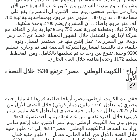
مشروع نيووم بمدينة السادس من أكتوبر غرب القاهرة حتى الآن.
وقال في مؤتمر صحفي، يوم أمس الإثنين، أن المشروع يقع على
مساحة 330 فدان (1.380 مليون متر مربع)، وبمساحة بنائية تبلغ 780
ألف متر مربع. وأضاف، أن المشروع يضم 2700 وحدة سكنية،
و2300 فيلا، ومنطقة تجارية تضم 750 وحدة تجارية جاري التعاقد مع
شركة لإدارتها والتشغيل خلال الشهور المقبلة، فضلا عن 3 مدارس
دولية، من المقرر بدء عمل إثنين منها في سبتمبر المقبل. ونوه
خليفة، بأنه بالنسبة لمشاريع الشركة القابضة فقد تم وجاري تسليم
9200 وحدة، تتنوع بين وحدات تم تسليمها بالكامل، ومن المخطط
تسليم 1172 وحدة إضافية خلال العام الجاري.
أرباح "الكويت الوطني - مصر" ترتفع 30% خلال النصف
الأول
حقق بنك الكويت الوطني- مصر، أرباحا صافية قدرها 4.1 مليار جنيه
مصري (ما يعادل 25.65 مليون دينار كويتي) خلال النصف الأول من
عام 2025، مقابل 3.2 مليار جنيه مصري (ما يعادل 24.9 مليون دينار
كويتي) خلال الفترة نفسها من عام 2024 بنمو بلغت نسبته 30%.
ووفق بيان بنك الكويت الوطني، يوم أمس الإثنين، فقد إرتفع صافي
إيرادات النشاط لـ"الكويت الوطني - مصر" 28% إلى 7.7 مليار جنيه
خلال النصف الأول من العام الحالي، مقابل 6.1 مليار جنيه خلال