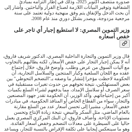
صدوره منتصف أكتوبر 2025، وذلك في إطار التزامه بمبادئ
الشفافية وتوفير البيانات اللازمة لصناع القرار والباحثين. وأشار إلى
أن بحث الدخل والإنفاق يتم وفق منهجية دولية تعتمد على سنة
مرجعية مزدوجة، ويصدر بشكل دوري منذ عام 2008.
وزير التموين المصري: لا استطيع إجبار أي تاجر على
خفص أسعاره
قال وزير التموين والتجارة الداخلية المصري، الدكتور شريف فاروق،
أنه لا يمكن إجبار التجار على خفض الأسعار، لكنه يطالبهم بالتجاوب
مع آليات السوق من عرض وطلب. وأوضح فاروق، خلال إجتماع
عقده مع اللجان السلعية وكبار المنتجين والسلاسل التجارية، أن
الحكومة لاحظت مؤخرا إنتشار ما وصفه بـ"التضخم التحوطي" بين
بعض المستهلكين، نتيجة تخوفهم من حدوث تغيرات مستقبلية في
سعر الصرف أو سلاسل الإمداد، مما يدفعهم لشراء السلع بكميات
أكبر من إحتياجاتهم. وأكد الوزير، أن الحكومة تقدر جهود المصنعين
والتجار، سواء من القطاع الخاص أو المنافذ الحكومية، في مبادرات
خفض الأسعار، مشيرا إلى تحسن أسعار عدد من السلع مقارنة
بالعام الماضي، مثل السكر والبيض، نتيجة زيادة الإنتاج وتحسن
مستويات الإتاحة. وأضاف فاروق، أن البنك المركزي المصري يعمل
حاليا على السيطرة على معدلات التضخم وخفض أسعار الفائدة،
وهو ما سينعكس إيجابيا على تكلفة الإقراض بالنسبة للتجار، ويساعد