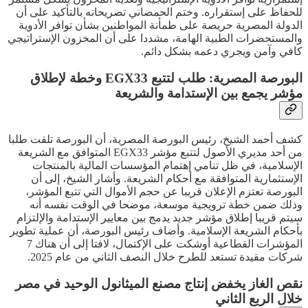
للحفاظ على إستقراره. وختم الحمصاني تصريحاته بالتأكيد على أن
الدولة المصرية حريصة على طمأنة المواطنين بشأن توافر الأدوية
والمستحضرات الطبية الهامة، مشددا على أن المخزون الإستراتيجي
كافي وآمن ويجري دعمه بشكل دائم.
البورصة المصرية: طلب لتتبع EGX33 وخطة لإطلاق
مؤشر يجمع بين الإستدامة والشريعة
كشف أحمد الشيخ، رئيس البورصة المصرية، أن البورصة تلقت طلبا
من أحد مديري الأصول لتتبع مؤشر EGX33 المتوافق مع الشريعة
الإسلامية، في ظل تنامي إهتمام المؤسسات المالية بالمنتجات
الإستثمارية المتوافقة مع أحكام الشريعة. وأشار الشيخ، إلى أن
البورصة تعتزم الإعلان قريبا عن حجم الأموال التي تتبع المؤشر،
وذلك ضمن خطة ترويجية موسعة، موضحا في الوقت نفسه أنه
سيتم قريبا إطلاق مؤشر جديد يدمج بين معايير الإستدامة والإلتزام
بأحكام الشريعة الإسلامية. وأضاف رئيس البورصة، أن عملية تطوير
المؤشرات القطاعية أوشكت على الإكتمال، لافتا إلى أن هناك 7
شركات مقيدة تستعد للطرح خلال النصف الثاني من عام 2025.
نقص الغاز يخفض إنتاج مصنع الميثانول الوحيد في مصر
خلال الربع الثاني