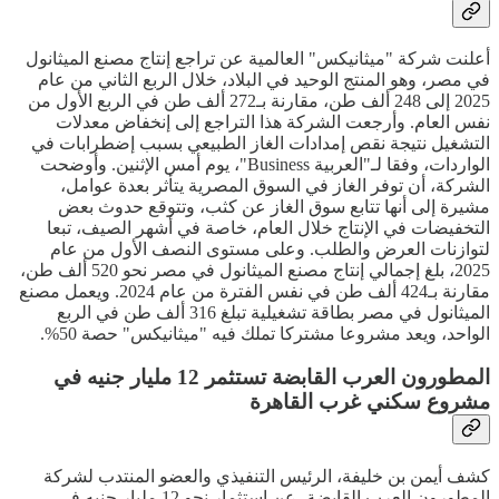
أعلنت شركة "ميثانيكس" العالمية عن تراجع إنتاج مصنع الميثانول
في مصر، وهو المنتج الوحيد في البلاد، خلال الربع الثاني من عام
2025 إلى 248 ألف طن، مقارنة بـ272 ألف طن في الربع الأول من
نفس العام. وأرجعت الشركة هذا التراجع إلى إنخفاض معدلات
التشغيل نتيجة نقص إمدادات الغاز الطبيعي بسبب إضطرابات في
الواردات، وفقا لـ"العربية Business"، يوم أمس الإثنين. وأوضحت
الشركة، أن توفر الغاز في السوق المصرية يتأثر بعدة عوامل،
مشيرة إلى أنها تتابع سوق الغاز عن كثب، وتتوقع حدوث بعض
التخفيضات في الإنتاج خلال العام، خاصة في أشهر الصيف، تبعا
لتوازنات العرض والطلب. وعلى مستوى النصف الأول من عام
2025، بلغ إجمالي إنتاج مصنع الميثانول في مصر نحو 520 ألف طن،
مقارنة بـ424 ألف طن في نفس الفترة من عام 2024. ويعمل مصنع
الميثانول في مصر بطاقة تشغيلية تبلغ 316 ألف طن في الربع
الواحد، ويعد مشروعا مشتركا تملك فيه "ميثانيكس" حصة 50%.
المطورون العرب القابضة تستثمر 12 مليار جنيه في
مشروع سكني غرب القاهرة
كشف أيمن بن خليفة، الرئيس التنفيذي والعضو المنتدب لشركة
المطورون العرب القابضة، عن إستثمار نحو 12 مليار جنيه في