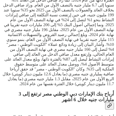
الفترة ذاتها من عام 2024، كما زاد صافي الدخل من العائد 31%
سنويا إلى 6.7 مليار جنيه بالنصف الأول من العام. وزاد صافي الدخل
بخلاف العائد والعمولات بالنصف الأول من 2025 نحو 35% سنويا عند
199 مليون جنيه، في حين إرتفعت نسبة التكلفة إلى صافي إيرادات
النشاط بنحو 1% لتصل إلى 24% في نهاية النصف الأول من عام
2025. ونما إجمالي أصول البنك 5% إلى 206 مليارات جنيه تقريبا في
نهاية النصف الأول من عام 2025، مقابل 196 مليار جنيه مصري في
نهاية عام 2024، وبلغ إجمالي رصيد القروض والتسهيلات الائتمانية
115 مليار جنيه تقريبا في نهاية النصف الأول من العام، بنمو سنوي
10%. وأشار البيان إلى زيادة ودائع عملاء "الكويت الوطني - مصر"
4% لتصل إلى 166 مليار جنيه مصري في نهاية النصف الأول من
العام الحالي، وإرتفع معدل صافي الدخل من العائد إلي صافي
إيرادات النشاط ليصل إلى 87% بالفترة ذاتها، وبلغ معدل العائد على
متوسط الأصول 4%، ووصل معدل العائد على متوسط حقوق
الملكية إلى 35%. وكان "الكويت الوطني - مصر" قد حقق أرباحا
صافية بملياري جنيه مصري (ما يعادل 12.6 مليون دينار كويتي) خلال
الربع الأول من عام 2025، مقابل 1.3 مليار جنيه مصري (ما يعادل
11.7 مليون دينار كويتي) خلال الفترة نفسها من عام 2024.
أرباح بنك الإمارات دبي الوطني مصر ترتفع إلى 3
مليارات جنيه خلال 6 أشهر