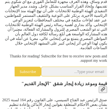
قدم وساق، وهذه الغرف مجهزة للتعامل الفوري مع أي شكوى يتم
تقديمها، وإتخاذ القرار المناسب بشكل عاجل. وشدد مدير الجهاز
التنفيذي للهيئة الوطنية للانتخابات على أن نهج الهيئة منذ الإنتخابات
الرئاسية الأخيرة، يرتكز على التوعية والتثقيف المستمر للمواطنين،
عبر عقد لقاءات مكثفة في مختلف المحافظات لتعزيز الوعي
الإنتخابي. وأكد بنداري أهمية رسالة رئيس الهيئة الوطنية للانتخابات
التي تدعو الشعب المصري للنزول والمشاركة الفعالة، معتبرا أن
هذه المشاركة الواسعة هي أبلغ رسالة لكافة دول العالم بأن
المواطن المصري يتمتع بوعي إنتخابي عالي، معربا عن أمله في أن
يكون لهذا الوعي أثر إيجابي كبير على المشهد الإنتخابي خلال
الساعات القادمة.
Thanks for reading! Subscribe for free to receive new posts and
support my work.
Subscribe
قيمة وموعد زيادة إيجار شقق "الإيجار القديم"
صدق الرئيس عبد الفتاح السيسي، على القانون رقم 164 لسنة 2025
بشأن بعض الأحكام المتعلقة بقوانين إيجار الأماكن وإعادة تنظيم