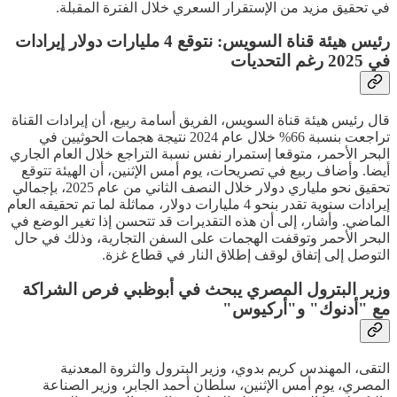
في تحقيق مزيد من الإستقرار السعري خلال الفترة المقبلة.
رئيس هيئة قناة السويس: نتوقع 4 مليارات دولار إيرادات
في 2025 رغم التحديات
قال رئيس هيئة قناة السويس، الفريق أسامة ربيع، أن إيرادات القناة
تراجعت بنسبة 66% خلال عام 2024 نتيجة هجمات الحوثيين في
البحر الأحمر، متوقعا إستمرار نفس نسبة التراجع خلال العام الجاري
أيضا. وأضاف ربيع في تصريحات، يوم أمس الإثنين، أن الهيئة تتوقع
تحقيق نحو ملياري دولار خلال النصف الثاني من عام 2025، بإجمالي
إيرادات سنوية تقدر بنحو 4 مليارات دولار، مماثلة لما تم تحقيقه العام
الماضي. وأشار، إلى أن هذه التقديرات قد تتحسن إذا تغير الوضع في
البحر الأحمر وتوقفت الهجمات على السفن التجارية، وذلك في حال
التوصل إلى إتفاق لوقف إطلاق النار في قطاع غزة.
وزير البترول المصري يبحث في أبوظبي فرص الشراكة
مع "أدنوك" و"أركيوس"
التقى، المهندس كريم بدوي، وزير البترول والثروة المعدنية
المصري، يوم أمس الإثنين، سلطان أحمد الجابر، وزير الصناعة