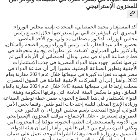
للمخزون الإستراتيجي
أكد المستشار محمد الحمصاني، المتحدث بإسم مجلس الوزراء
المصري، أن المؤشرات التي تم إستعراضها خلال إجتماع رئيس
مجلس الوزراء، الدكتور مصطفى مدبولي، يوم الأحد الماضي،
بحضور خالد عبد الغفار، نائب رئيس الوزراء ووزير الصحة والسكان،
والدكتور علي الغمراوي، كشفت عن تطورات إيجابية ملحوظة في
قطاع صناعة الدواء في مصر .وقال الحمصاني أن الأرقام التي تم
عرضها تعكس جهود هيئة الدواء المصرية في جذب الإستثمارات
الأجنبية وتطوير الصناعة الوطنية، مشيرا إلى أن صناعة الدواء في
مصر شهدت قفزات كبيرة في مبيعاتها خلال عام 2024 مقارنة بعام
2023. وأشار إلى أن الشركات الأجنبية العاملة في السوق المصري
سجلت إرتفاعا في مبيعاتها بنسبة 43% خلال عام 2024 مقارنة بالعام
السابق، وهو ما يعكس البيئة الجاذبة التي وفرتها الحكومة وهيئة
الدواء للاستثمار في هذا القطاع الحيوي، ضمن خطة توطين الصناعة
وزيادة الإنتاج المحلي لتلبية إحتياجات المواطنين. وفيما يخص الأمن
الدوائي، أوضح المتحدث بإسم مجلس الوزراء، أن الدكتور علي
الغمراوي إستعرض - خلال الإجتماع - موقف المخزون الإستراتيجي
من الأدوية والمستحضرات الطبية الحيوية، مؤكدا أن المخزون آمن
ويكفي لفترة تتراوح بين 3 إلى 6 أشهر. وأشار إلى أن هيئة الدواء،
بالتنسيق مع وزارة الصحة وهيئة الشراء الموحد، تعمل على ضمان
إستمرارية توافر الأدوية الإستراتيجية وتغذية المخزون بشكل مستمر