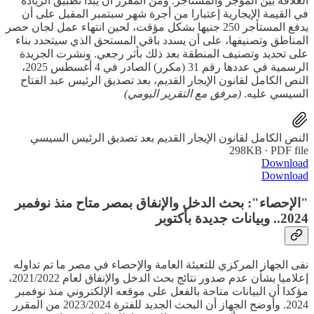
العلاقة بين المؤجر والمستأجر. ومن المقرر أن يبدأ تطبيق الزيادة
في القيمة الإيجارية إعتبارا من أجرة شهر سبتمبر المقبل على أن
يدفع المستأجر 250 جنيها بشكل مؤقت، لحين انتهاء عمل لجان حصر
المناطق وتصنيفها، على أن يسدد باقي المستحق الذي سيتحدد بناء
على تحديد وتصنيف المنطقة بعد ذلك بأثر رجعي. ونشرت الجريدة
الرسمية في عددها رقم 31 (مكرر) الصادر في 4 أغسطس 2025،
النص الكامل لقانون الإيجار القديم، بعد تصديق الرئيس عبد الفتاح
السيسي عليه.
(مرفق مع التقرير اليومي)
النص الكامل لقانون الإيجار القديم بعد تصديق الرئيس السيسي
298KB ∙ PDF file
Download
Download
"الإحصاء": بحث الدخل والإنفاق بمصر متاح منذ نوفمبر
2024.. وبيانات جديدة بأكتوبر
نفى الجهاز المركزي للتعبئة العامة والإحصاء في مصر ما تم تداوله
إعلاميا بشأن عدم صدور نتائج بحث الدخل والإنفاق لعام 2021/2022،
مؤكدا أن البيانات متاحة بالفعل على موقعه الإلكتروني منذ نوفمبر
2024. وأوضح الجهاز أن البحث الجديد للفترة 2023/2024 من المقرر