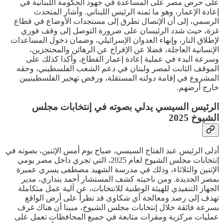
على حرص مصر على المساعدة في جهود الحكومة اللبنانية في
إعادة الإعمار، وهو ما ثمنه الرئيس اللبناني. وأشار المتحدث
الرسمي، إلى أن الإتصال تطرق إلى مستجدات الأوضاع في قطاع
غزة، حيث شدد الرئيسان على ضرورة التوصل إلى وقف فوري
لإطلاق النار، وإنهاء العدوان الإسرائيلي، وضمان دخول المساعدات
الإنسانية العاجلة، فضلا عن الإفراج عن الرهائن والمحتجزين،
وسرعة البدء في عملية إعادة إعمار القطاع، وأكدا كذلك على
الموقف الثابت لمصر ولبنان في دعم الشعب الفلسطيني، وحقه
المشروع في إقامة دولته المستقلة، ورفض تهجير الفلسطينيين
خارج أرضهم.
الرئيس السيسي يدلي بصوته في إنتخابات مجلس
الشيوخ 2025
أدلى الرئيس عبد الفتاح السيسي، صباح يوم أمس الإثنين، بصوته في
إنتخابات مجلس الشيوخ لعام 2025، التي تجري داخل مصر يومي
الإثنين والثلاثاء، وذلك في مدرسة الشهيد مصطفى يسري عميرة
بمصر الجديدة. ومن ناحيته كشف المستشار أحمد بنداري، مدير
الجهاز التنفيذي للهيئة الوطنية للانتخابات، عن آلية عمل متكاملة
تهدف إلى رصد ومعالجة أي شكاوى قد تطرأ على أرض الواقع
بسرعة فائقة خلال إنتخابات مجلس الشيوخ، مبينا أن هناك غرف
عمليات مركزية ومقرات متابعة في جميع المحافظات تعمل على