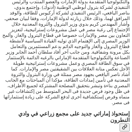
والتكنولوجيا المتقدمة بدولة الإمارات والعضو المنتدب والرئيس
التنفيذي لشركة بترول أبوظبي الوطنية (أدنوك) .وإجتمع بدوي،
بناصر اليافعي، الرئيس التنفيذي لشركة أركيوس للطاقة، والوفد
المرافق لهما، وذلك خلال زيارته لدولة الإمارات، وفقا لبيان صحفي.
وأشار المهندس كريم بدوي وزير البترول والثروة المعدنية خلال
الإجتماع إلى رغبة مصر في عمل مشروعات إستراتيجية، لتعزيز
التعاون بين مصر والإمارات خصوصا في قطاع البترول والغاز. وألمح
الوزير المصري إلى الإهتمام الذي توليه القيادة السياسية لأنشطة
قطاع البترول والغاز والتوجيه الدائم بدعم المستثمرين والتعامل
بكل مرونة وشفافية. ومن جانب آخر أفاد سلطان أحمد الجابر وزير
الصناعة والتكنولوجيا المتقدمة الإماراتي بالرغبه الدائمة بالإستثمار
في سوق الطاقة المصري وعمل مشروعات إستراتيجية طويلة
الأجل تعكس متانة العلاقات بين الشقيقتين مصر والإمارات. كما
أشاد ناصر اليافعي بجهود مصر ممثلة في وزارة البترول والثروة
المعدنية في تأمين إمدادات الطاقة، مؤكدا أن المباحثات مع الجانب
المصري بناءة وتبشر بتحقيق المصلحة المشتركة لجميع الأطراف،
في ظل وجود فرص جديدة فى البحر المتوسط من إكتشافات غير
منماه وفرص إستكشافية أخرى لدفع الشركة على زيادة إستثماراتها
فى مصر.
إستحواذ إماراتي جديد على مجمع زراعي في وادي
النطرون