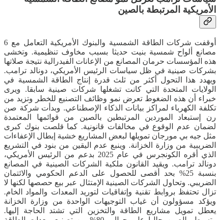
الأمريكية المرتبطة بالصين
أوقفت شركات الطاقة الشمسية والبنوك الأمريكية التعامل مع 6
مصانع ألواح شمسية بنيت حديثا بسبب مخاوف تنظيمية. وتخشى
هذه المؤسسات حرمان المصانع من الإعانات الفيدرالية نتيجة صلاتها
بشركات صينية في ظل سياسات الرئيس الأمريكي، دونالد ترامب.
ويهدد هذا التحول أكثر من ثلث قدرة إنتاج الطاقة الشمسية في
الولايات المتحدة التي كانت تشغلها شركات صينية سابقا. ويرى
خبراء أن هذه الضغوط تعرض نمو وظائف التصنيع للخطر وتزيد من
تكلفة الكهرباء لمراكز بيانات الذكاء الإصطناعي. وبدأت شركة صن
رن إستبعاد الموردين المرتبطين بالصين من قوائمها المعتمدة
لضمان عدم الوقوع في مخالفات قانونية. كما قلصت بنوك كبرى
مثل جيه بي مورجان تمويلها لبعض المشاريع خشية إبطال الإعفاءات
الضريبية من وزارة الخزانة. وينبع عدم اليقين من بنود في التشريع
الذي أقره الكونجرس في عام 2025 بدعم من الرئيس الأمريكي،
دونالد ترامب. ويقيد القانون ملكية الشركات الصينية في المصانع
بنسبة 25% بحد أقصى للحصول على الدعم الحكومي والائتمان
الضريبي. وتحاول الشركات الصينية الإمتثال عبر بيع حصصها لكنها لا
تزال تحتفظ بروابط تقنية وإتفاقيات لتوريد المعدات والمواد الخام.
ويؤكد مسؤولون أن غياب التوجيهات الواحدة من وزارة الخزانة
يعطل تمويل مشاريع الطاقة والتخزين التي تشتد الحاجة إليها.
وتسيطر الصين حاليا على حوالي 80% من تصنيع معدات الطاقة