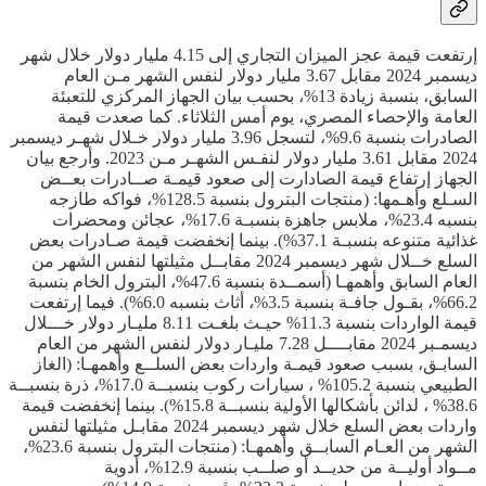
إرتفعت قيمة عجز الميزان التجاري إلى 4.15 مليار دولار خلال شهر
ديسمبر 2024 مقابل 3.67 مليار دولار لنفس الشهر مـن العام
السابق، بنسبة زيادة 13%، بحسب بيان الجهاز المركزي للتعبئة
العامة والإحصاء المصري، يوم أمس الثلاثاء. كما صعدت قيمة
الصادرات بنسبة 9.6%، لتسجل 3.96 مليار دولار خـلال شهـر ديسمبر
2024 مقابل 3.61 مليار دولار لنفـس الشهـر مـن 2023. وأرجع بيان
الجهاز إرتفاع قيمة الصادارت إلى صعود قيمـة صــادرات بعــض
السـلع وأهـمها: (منتجات البترول بنسبة 128.5%، فواكه طازجه
بنسبه 23.4%، ملابس جاهزة بنسبـة 17.6%، عجائن ومحضرات
غذائية متنوعه بنسبـة 37.1%). بينما إنخفضت قيمة صـادرات بعض
السلع خــلال شهر ديسمبر 2024 مقابــل مثيلتها لنفس الشهر من
العام السابق وأهمهـا (أسمــدة بنسبة 47.6%، البترول الخام بنسبة
66.2%، بقـول جافـة بنسبة 3.5%، أثاث بنسبه 6.0%). فيما إرتفعت
قيمة الواردات بنسبة 11.3% حيـث بلغـت 8.11 مليـار دولار خـــلال
ديسمـبر 2024 مقابــــل 7.28 مليـار دولار لنفس الشهر من العام
السابـق، بسبب صعود قيمـة واردات بعض السلــع وأهمهـا: (الغاز
الطبيعي بنسبة 105.2% ، سيارات ركوب بنسبــة 17.0%، ذرة بنسبــة
38.6% ، لدائن بأشكالها الأولية بنسبــة 15.8%). بينما إنخفضت قيمة
واردات بعض السلع خلال شهر ديسمبر 2024 مقابـل مثيلتها لنفس
الشهر من العـام السابــق وأهمهـا: (منتجات البترول بنسبة 23.6%،
مــواد أوليــة من حديــد أو صلــب بنسبة 12.9%، أدوية