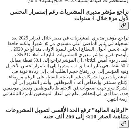
ومستحضرات صيدله بنسبة 22.3%، قمح بنسبة 14.9%).
تراجع مؤشر مديري المشتريات رغم إستمرار التحسن
لأول مرة خلال 4 سنوات
تراجع مؤشر مديري المشتريات في مصر خلال فبراير 2025 بعد
تسجيله في يناير الماضي أعلى مستوى في 50 شهرا، ولكنه حافظ
على تحسن أحوال القطاع الخاص للمرة الأولى منذ أواخر 2020 .
وأوضح تقرير مؤشر مديري المشتريات التابع لـ، S&P Global ،
الصادر يوم أمس الثلاثاء، أن المؤشر تراجع إلى 50.1 نقطة مقابل
50.7 نقطة في يناير السابق له ، مشيرا إلى إستمرار تحسن الأحوال.
ونوه المؤشر إلى أن إرتفاع حجم الطلب أدى إلى زيادة قوية في
المشتريات بين الشركات غير المنتجة للنفط، على الرغم من بقاء
الإنتاج مستقرا وإنخفاض أعداد الموظفين. وأشار التقرير إلى أن
الشركات واجهت صعوبات في الإحتفاظ بالموظفين وتعيين موظفين
جدد، مما أدى إلى إنخفاض عام في أعداد الموظفين للمرة الثالثة في
أربعة أشهر.
“الرقابة المالية” ترفع الحد الأقصى لتمويل المشروعات
متناهية الصغر 10% إلى 266 ألف جنيه