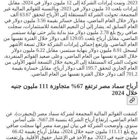
2023. ونمت إيرادات الشركة إلى 12 مليون دولار في 2024، مقابل
إيرادات بلغت 10 مليون دولار في 2023. وبالنسبة للقوائم المالية غير
المجمعة، تحولت الشركة المستقلة إلى الأرباح لتحقق 63.67 ألف
دولار خلال العام الماضي، مقابل خسائر بقيمة 3.56 مليون دولار في
العام السابق له. يشار إلي أن النعيم القابضة للاستثمارات، سجلت
صافي ربح بلغ 2.78 مليون دولار منذ بداية يناير حتى نهاية سبتمبر
الماضي، مقابل أرباح بلغت 129.05 ألف دولار خلال الفترة نفسها من
العام الماضي. وإرتفع إجمالي إيرادات الشركة خلال تسعة الأشهر
ليسجل 8.91 مليون دولار بنهاية سبتمبر، مقابل 6.22 مليون دولار
خلال الفترة نفسها من العام الماضي. وعلى صعيد القوائم المنفردة،
تحولت الشركة المستقلة إلى الربحية خلال التسعة أشهر الأولى من
العام الجاري لتحقق 195.7 ألف دولار أرباح، مقابل خسارة بقيمة
701.2 ألف دولار خلال الفترة نفسها من العام الماضي.
أرباح سماد مصر ترتفع 67% متجاوزة 111 مليون جنيه
خلال 2024
كشفت القوائم المالية المجمعة لشركة سماد مصر (إيجيفرت)، عن
العام الماضي، إرتفاع أرباح الشركة بنسبة 67.28%، على أساس
سنوي. وأوضحت الشركة في بيان لبورصة مصر أنها سجلت صافي
ربح بلغ 111.11 مليون جنيه خلال 2024، مقابل أرباح بقيمة 66.42
مليون جنيه في 2023، مع الأخذ في الإعتبار حقوق الأقلية. وإرتفعت