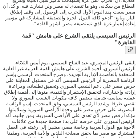
العادية، أن الحرب على غزة إستهدفت تدمير سبل الحياة وتفريغ
القطاع من سكانه، وهو ما تتصدى له مصر ولن تشارك فيه. وأكد، أن
مصر سعت منذ اليوم الأول للحرب إلى الوصول إلى وقف إطلاق
النار. وتابع: "أدعو كافة الدول الحرة والصديقة للمشاركة في مؤتمر
إعادة إعمار غزة الذي تستضيفه مصر الشهر القادم".
الرئيس السيسى يلتقى الشرع على هامش "قمة
القاهرة"
إلتقى الرئيس المصري، عبد الفتاح السيسي، يوم أمس الثلاثاء،
الرئيس السوري، أحمد الشرع، على هامش القمة العربية غير العادية
المنعقدة بالعاصمة الإدارية الجديدة. وصرح المتحدث الرسمي بإسم
الرئاسة المصرية أن الرئيس السيسي أكد في مستهل المقابلة على
حرص مصر على دعم الشعب السوري وتحقيق تطلعاته، ومراعاة
إرادته وإختياراته، لتحقيق الإستقرار والتنمية، منوها إلى أهمية إطلاق
عملية سياسية شاملة تتضمن كافة مكونات الشعب السوري ولا
تقصي طرفا. وشدد الرئيس السيسي، وفق المتحدث بإسم الرئاسة
المصرية، على حرص مصر على وحدة الأراضي السورية وسلامتها،
مؤكدا رفض مصر لأي تعدي على الأراضي السورية. ومن جانبه، أكد
الرئيس السوري على حرصه على بدء صفحة جديدة من علاقات
الأخوة مع الدول العربية وخاصة مصر، مشيرا إلى رغبته في العمل
المشترك مع مصر بما يحقق مصلحة البلدين والأمة العربية، ومثمنا