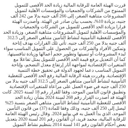
قررت الهيئة العامة للرقابة المالية زيادة الحد الأقصى للتمويل
الممنوح من الشركات والجمعيات والمؤسسات الأهلية لتمويل
المشروعات متناهية الصغر، إلى 266 ألف جنيه بدلا من 242 ألف
جنيه، بزيادة 10%، بحسب بيان صادر عن الهيئة. وأصدرت الهيئة
قرارا بزيادة الحد الأقصى للتمويل من الشركات والجمعيات
والمؤسسات الأهلية لتمويل المشروعات متناهية الصغر، وزيادة الحد
الأقصى للتغطية التأمينية لنشاط التأمين متناهي الصغر إلى 312.5
ألف جنيه بدلا من 250 ألف جنيه. تأتي تلك القرارات بهدف إتاحة
وتمكين الأفراد والشركات من الحصول على التمويل المناسب سواء
لبدء المشروعات أو تنميتها وتطوير حجم أعمالها وزيادة تنافسيتها،
كما أن التعديل برفع قيمة الحد الأقصى للتمويل يمثل تفاعلا مع
المتغيرات الإقتصادية لمواجهة آثار إرتفاع معدل التضخم، وإتاحة
التمويل المناسب دعما لجهود الدولة في تحقيق خطة التنمية
الإقتصادية. وقررت هيئة الرقابة المالية رفع الحد الأقصى للتغطية
التأمينية لنشاط التأمين متناهي الصغر إلى 312.5 ألف جنيه بدلا من
250 ألف جنيه في ضوء العمل على مراعاة للمتغيرات الإقتصادية
وتطبيق قانون التأمين الموحد، وفقا للقرار رقم 18 لسنة 2025. كانت
الهيئة قد أصدرت القرار رقم 268 لسنة 2024 بشأن زيادة الحد
الأقصى للتغطية التأمينية لنشاط التأمين متناهي الصغر بنسبة 25%
ليصل إلى 250 ألف جنيه، وذلك وفقا للمادة (37) من قانون التأمين
الموحد، الذي بدأ العمل به في يوليو 2024. وقال رئيس الهيئة العامة
للرقابة المالية، محمد فريد، أن القانون رقم 201 لسنة 2020 بتعديل
بعض أحكام القانون رقم 141 لسنة 2014 بتنظيم نشاط التمويل