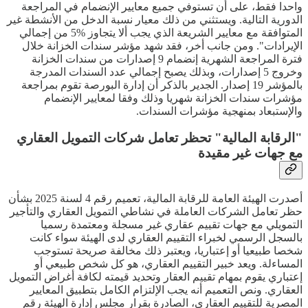
واحدا فقط، على أن تستوفي جميع معايير الإنضمام في المراجعة
الدورية التالية. ويستثني من ذلك معيار نسبة الدخل من الأنشطة غير
المتوافقة مع معايير الشريعة الذي يجب ألا يتجاوز %5 من إجمالي
الإيرادات". ومن جانب أخر، فقد شهد مؤشر سندات الخزانة خلال
فترة المراجعة الشهرية إنضمام 9 إصدارات من سندات الخزانة
وخروج 5 إصدارات، وبذلك يصبح إجمالي عدد السندات المدرجة
بالمؤشر 19 إصدار. الجدير بالذكر أن إدارة البورصة تقوم بمراجعة
مؤشرات سندات الخزانة شهريا وذلك وفقا لمعايير الإنضمام
والإستبعاد بمنهجية مؤشرات السندات.
"الرقابة المالية" تحظر تعامل شركات التمويل العقاري
مع جهات غير مقيدة
أصدرت الهيئة العامة للرقابة المالية، تعميم رقم 4 لسنة 2025 بشأن
حظر تعامل الشركات العاملة في نشاطي التمويل العقاري والتأجير
التمويلي مع جهات تقييم عقاري غير مسجلة ومعتمدة رسميا
بالسجل الرسمي لخبراء التقييم العقاري لدى الهيئة سواء كانت
شخصا طبيعيا أو إعتباريا، ويعتبر ذلك مخالفة صريحة تستوجب
المساءلة. ويعد خبير التقييم العقاري، هو كل شخص طبيعي أو
إعتباري يقوم بمهام تقييم العقار وتحديد قيمته لكافة أغراض التمويل
العقاري. ونص التعميم أنه يجب الإلتزام الكامل بتطبيق المعايير
المصرية للتقييم العقاري، الصادرة بقرار مجلس إدارة الهيئة رقم