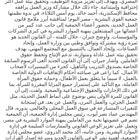
المصري، ويهدف إلى تعزيز مرونة التوظيف، وتحقيق بيئة عمل أكثر
إحترافية وإستدامة. جاء ذلك خلال مشاركة وزير العمل يرافقه
محافظ الإسكندرية، أحمد خالد، يوم أمس الثلاثاء، في ندوة نظمتها
جمعية القوى البشرية - مصر اليوم؛ لمناقشة أبرز ملامح قانون
العمل الجديد، بحضور أعضاء الجمعية إلى جانب عدد كبير من
أعضائها من المشتغلين بمهنة الموارد البشرية في كبرى الشركات
والمؤسسات. وأوضح جبران - خلال كلمته - أن القانون الجديد هو
ثمرة رؤية مشتركة وتوافق وطني بين وزارة العمل، وإتحاد
الصناعات، وإتحاد العمال، بالتنسيق مع المجتمع المهني، بهدف
تحقيق بيئة عمل عادلة ومتوازنة، تدعم الإنتاج وتحفظ حقوق
العاملين. وأشار جبران، إلى أن القانون الجديد ألغى الرسوم السابقة
الخاصة بصندوق التدريب والتأهيل، كجزء من التيسيرات لأصحاب
الأعمال، كما راعى في صياغته أحكام الإتفاقيات الدولية الخاصة
بالعمل، لا سيما ما يتعلق بعمل الأطفال، وحماية حقوق المرأة
العاملة، مع التأكيد على إستمرار جميع المزايا المقررة للمرأة، بما
في ذلك الإجازات والحقوق الإجتماعية والصحية. ولفت، إلى أن
القانون للمرة الأولى ينص بوضوح على أنماط العمل الحديثة، مثل
العمل الجزئي، والعمل المرن، والعمل عن بعد، في إستجابة
للتغيرات المتسارعة في سوق العمل المحلي والعالمي. بدوره، قال
المهندس عماد نصر أيوب، رئيس مجلس إدارة الجمعية، أن الجمعية
تضم في عضويتها نخبة من العاملين بمهنة الموارد البشرية في مصر،
وتعمل على تعزيز الوعي القانوني والممارسات السليمة في إدارة
الموارد البشرية. ومن جانبه، أكد محمد الدروي، عضو مجلس إدارة
الجمعية، أهمية نشر الوعي بالقانون الجديد وسرعة إصدار القرارات