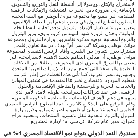
الإستخراج والإنتاج، ووصولا إلى أنشطة النقل والتوزيع والتسويق،
بالإضافة إلى ضرورة دمج الخبرات التشغيلية والإمكانات الرقمية
المتقدمة التي تتمتع بها مجموعة موانئ أبوظبي مع البنية التحتية
المتطورة لقطاع البترول في مصر، لدعم أمن الطاقة الإقليمي،
وتعزيز مرونة سلاسل الإمداد، وتسهيل تدفق تجارة النفط الخام
الدولية". وخلال الزيارة شهد المهندس كريم بدوي، وزير البترول
والثروة المعدنية، توقيع مذكرة تفاهم بين وزارة البترول ومجموعة
موانئ أبوظبي وشركة "تي سي أم" بهدف دراسة تعاون إقليمي
مشترك يعزز التعاون بين البلدين. وأفاد الرئيس التنفيذي لمجموعة
موانئ أبوظبي، أن مذكرة التفاهم تجسد الأهمية الإستراتيجية التي
يحظى بها السوق المصري لدى المجموعة، إنطلاقا من العلاقات
الوطيدة والراسخة التي تجمع بين دولة الإمارات العربية المتحدة
وجمهورية مصر العربية. كما تأتي هذه الخطوة في إطار التزامنا
بتعظيم المردود الإقتصادي لخبراتنا المتقدمة في تشغيل الموانئ
والخدمات البحرية واللوجستية والمناطق الإقتصادية والحلول
الرقمية، عبر عقد شراكات إستراتيجية طويلة الأمد، الأمر الذي
يسهم في دعم الأهداف الإقتصادية والصناعية للحكومة المصرية.
وقام بالتوقيع على المذكرة كلا من، أحمد المطوع، الرئيس التنفيذي
الإقليمي لمجموعة موانئ أبوظبي، وناصر شومان، وكيل وزارة
البترول والثروة المعدنية لنقل وتسويق المنتجات، ومحمود فراج
عمران، مدير عام شركة "تي سي أم" لإدارة المشاريع.
صندوق النقد الدولي يتوقع نمو الاقتصاد المصري 4% في