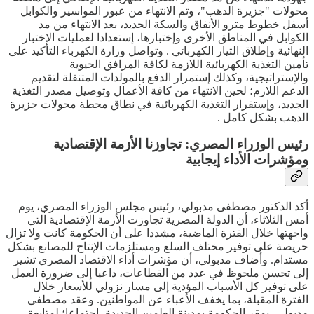
محولات "جزيرة الدهب"، وتم الانتهاء من عبور المواسير والكوابل
أسفل خطوط مترو الأنفاق والسكة الحديد، بعد الانتهاء من مد
الكوابل في المناطق الأخرى وإختبارها، إستعدادا لعمليات الإختبار
النهائية وإطلاق التيار الكهربائي . وتواصل وزارة الكهرباء التأكيد على
تأمين التغذية الكهربائية اللازمة لكافة المرافق الحيوية
والإستراتيجية، وكذلك إستمرار الدفع بالمولدات المتنقلة لتقديم
الدعم اللازم؛ لحين الانتهاء من كافة الأعمال وتوصيل مصدر التغذية
الجديد، وإستقرار التغذية الكهربائية في نطاق محطة محولات جزيرة
الدهب بشكل كامل .
رئيس الوزراء المصري: تجاوزنا الأزمة الإقتصادية
ومؤشرات الأداء إيجابية
أكد الدكتور مصطفى مدبولي، رئيس مجلس الوزراء المصري، يوم
أمس الثلاثاء، أن الدولة المصرية تجاوزت الأزمة الإقتصادية التي
واجهتها خلال الفترة الماضية، مشددا على أن الحكومة كانت ولا تزال
حريصة على توفير مختلف السلع ومستلزمات الإنتاج للمصانع بشكل
مستدام. وأضاف مدبولي، أن مؤشرات أداء الاقتصاد المصري تشير
إلى تحسن ملحوظ في عدد من القطاعات، داعيا إلى ضرورة العمل
على توفير كل الأسباب المؤدية إلى مسار نزولي للأسعار خلال
الفترة المقبلة، بما يخفف الأعباء عن المواطنين. وعقد مصطفى
مدبولي، بمقر الحكومة بمدينة العلمين الجديدة، إجتماعا؛ لمتابعة