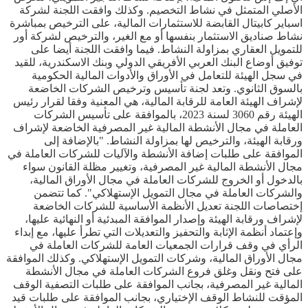
الأصلي المتمثل في نشاط التخصيم. وكذلك وافقت اللجنة لشركة
اسباير كابيتال القابضة للاستثمارات المالية، على الترخيص بمباشرة
نشاط صناديق الاستثمار بنفسها أو مع الغير، والترخيص لشركة أور
للتمويل العقاري بمزاولة النشاط. فيما وافقت اللجنة أيضا على
توفيق أوضاع البنك العربي الأفريقي الدولي وبنك الاسكندرية، للقيد
في سجل الهيئة للتعامل في الأوراق والأدوات المالية الحكومية
بالسوق الثانوي. وتعد لجنة تأسيس وترخيص الشركات الخاضعة
لإشراف الهيئة العامة للرقابة المالية، هي المعنية وفقا لقرار رئيس
الهيئة رقم 3060 لسنة 2023، بالموافقة على تأسيس الشركات
العاملة في مجال الأنشطة المالية غير المصرفية الخاضعة لإشراف
ورقابة الهيئة، والترخيص لها بمزاولة النشاط. "بالإضافة إلى
الموافقة على طلبات إضافة الأنشطة والآليات للشركات العاملة في
مجال الأنشطة المالية غير المصرفية، وتغيير مظلة القانون سواء
بالدخول أو الخروج للشركات العاملة في مجال الأوراق المالية،
والشركات العاملة في مجال التمويل الإستهلاكي". كما تتضمن
إختصاصات اللجنة تعديل الأنظمة الأساسية للشركات الخاضعة
لإشراف ورقابة الهيئة وإصدار الموافقة المبدئية أو النهائية عليها،
وإعتماد أنظمة الإثابة والتحفيز والتعديلات التي تطرأ عليها، مع إبداء
الرأي في وقف قرارات الجمعيات العامة للشركات العاملة في
مجال الأوراق المالية، وشركات التمويل الإستهلاكي. وكذلك الموافقة
على فتح ونقل وغلق فروع الشركات العاملة في مجال الأنشطة
المالية غير المصرفية، بجانب الموافقة على طلبات التصفية الوقف
المؤقت للنشاط الوقف الإختياري، بجانب الموافقة على طلبات قيد