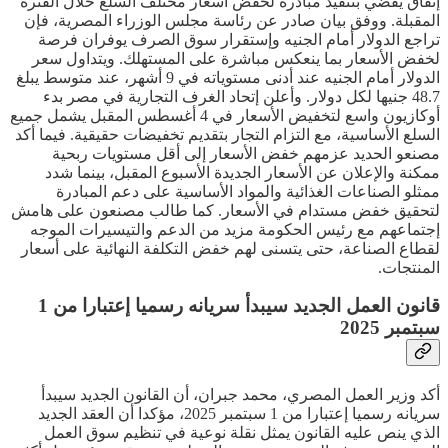
إتفاق يقضي بتنفيذ مبادرة لخفض أسعار مختلف السلع خلال الفترة
المقبلة. ووفق بيان صادر عن رئاسة مجلس الوزراء المصرية، فإن
تراجع الدولار أمام الجنيه وإستقرار سوق الصرف يوفران فرصة
لخفض الأسعار بما ينعكس مباشرة على المستهلك. ويتداول سعر
الدولار أمام الجنيه عند أدنى مستوياته في 9 أشهر، عند متوسط يبلغ
48.7 جنيها لكل دولار. وأعلن إتحاد الغرف التجارية في مصر بدء
أوكازيون واسع لتخفيض الأسعار في 4 أغسطس المقبل يشمل جميع
السلع الأساسية، مع التزام التجار بتقديم تخفيضات حقيقية. فيما أكد
مصنعو الحديد عزمهم خفض الأسعار إلى أقل مستويات ربحية
ممكنة والإعلان عن الأسعار الجديدة الأسبوع المقبل، بينما شدد
ممثلو الصناعات الغذائية والمواد الأساسية على دعم المبادرة
لتحقيق خفض مستدام في الأسعار. كما طالب مصنعون على هامش
إجتماعهم مع رئيس الحكومة مزيد من الدعم والتيسيرات الموجه
لقطاع الصناعة، حتى يتسنى لهم خفض التكلفة النهائية على أسعار
المنتجات.
قانون العمل الجديد سيبدأ سريانه رسميا إعتبارا من 1
سبتمبر 2025
أكد وزير العمل المصري، محمد جبران، أن القانون الجديد سيبدأ
سريانه رسميا إعتبارا من 1 سبتمبر 2025، مؤكدا أن العقد الجديد
الذي ينص عليه القانون يمثل نقلة نوعية في تنظيم سوق العمل