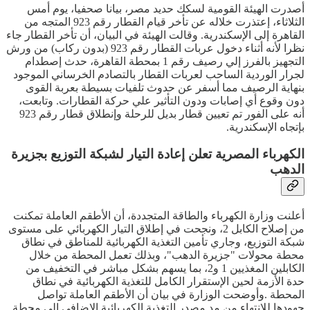
أصدرت الهيئة القومية لسكك حديد مصر، بيانا صحفيا، يوم أمس
الثلاثاء، إعتذرت خلاله عن تأخر قيام القطار رقم 923 المتجه من
القاهرة إلى الإسكندرية. وقالت الهيئة في البيان، أن تأخر القطار جاء
نظرا لأنه أثناء دخول عربات القطار رقم 923 (بدون ركاب) من ورش
التجهيز بالفرز إلي رصيف رقم 1 بمحطة القاهرة، حدث إصطدام
لجرار الوردية الساحب لعربات القطار بالتصادم الخرساني الموجود
بنهاية الرصيف مما أسفر عن حدوث تلفيات بسيطة بعربة القوى
دون وقوع أي إصابات ودون التأثير علي حركة القطارات. وتابعت،
أنه على الفور تم تعيين قطار بديل للرحلة وإنطلاق قطار رقم 923
بإتجاه الإسكندرية.
الكهرباء المصرية تعلن إعادة التيار لشبكة التوزيع بجزيرة
الدهب
أعلنت وزارة الكهرباء والطاقة المتجددة، أن الأطقم العاملة تمكنت
من إصلاح الكابل 2، ونجحت في إطلاق التيار الكهربائي على مستوى
شبكة التوزيع، وجاري تأمين التغذية الكهربائية للمناطق في نطاق
محطة محولات "جزيرة الدهب"، وبذلك تعمل المحطة من خلال
الكابلين المغذيين 1 و2، بما يسهم بشكل مباشر في التخفيف من
حدة الأزمة لحين الإستقرار الكامل للتغذية الكهربائية في نطاق
المحطة .وأوضحت الوزارة في بيان أن الأطقم العاملة تواصل
جهودها للانتهاء من مد مصدر التغذية الكهربائية الإضافي إلى محطة