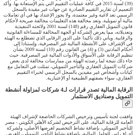
(39) لسنة 2015 في كافة عمليات التقييم التي يتم الإستعانة بها. وأكد
التعميم أن تقارير التقييم الصادرة عن جهات غير مقيدة بالسجل
الرسمي تعد لاغية وغير معتمدة، ولا يجوز الإعتداد بها في أي تعاملات
مالية أو تمويلية. وتعد مخالفة هذه التعليمات مخالفة صريحة لأحكام
قانون التمويل العقاري رقم (148) لسنة 2001 ولائحته التنفيذية
وتعديلاته، مما يعرض الشركة أو الجهة المخالفة للمساءلة القانونية
والرقابية. ويأتي ذلك تأكيدا على الدور الرقابي الذي تضطلع به الهيئة
في الإشراف على الأنشطة المالية غير المصرفية، وإستنادا إلى
أحكام المادتين (3) و (4) من القانون رقم (10) لسنة 2009 بشأن
تنظيم الرقابة على الأسواق والأدوات المالية غير المصرفية. حيث
جاء ذلك نتيجة لما رصدته الهيئة من ممارسات مخالفة لدى بعض
شركات التمويل العقاري والتأجير التمويلي، تمثلت في التعامل مع
كيانات وأشخاص غير مقيدين بالسجل الرسمي لخبراء التقييم
العقاري، سواء بصفتهم الطبيعية أو الإعتبارية.
الرقابة المالية تصدر قرارات لـ4 شركات لمزاولة أنشطة
التمويل وصناديق الاستثمار
وافقت لجنة تأسيس وترخيص الشركات الخاضعة لإشراف الهيئة
العامة للرقابة المالية، على الترخيص لشركة الأهلي الكويتي - مصر
للتأجير التمويلي، بإضافة نشاط التخصيم لغرضها الأصلي، ولشركة
آي إف إس للحلول المالية، بإضافة نشاط التأجير التمويلي، للغرض