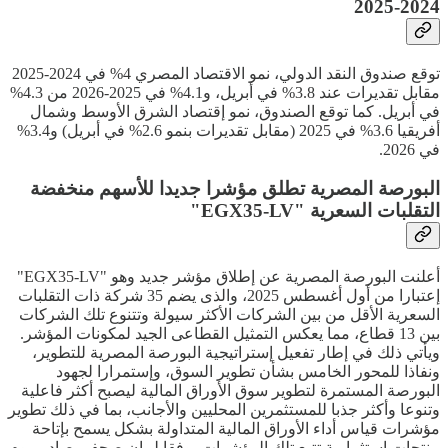
2024-2025
توقع صندوق النقد الدولي، نمو الاقتصاد المصري 4% في 2024-2025
مقابل تقديرات عند 3.8% في أبريل، و4.1% في 2025-2026 من 4.3%
في أبريل. كما توقع الصندوق، نمو إقتصاد الشرق الأوسط وشمال
أفريقيا 3.6% في 2025 (مقابل تقديرات بنمو 2.6% في أبريل) و3.4%
في 2026.
البورصة المصرية تطلق مؤشرا جديدا للأسهم منخفضة
التقلبات السعرية "EGX35-LV"
أعلنت البورصة المصرية عن إطلاق مؤشر جديد وهو "EGX35-LV"
إعتبارا من أول أغسطس 2025، والذى يضم 35 شركة ذات التقلبات
السعرية الأقل من بين الشركات الأكثر سيولة وتتنوع تلك الشركات
بين 13 قطاع، مما يعكس التمثيل القطاعى الجيد لمكونات المؤشر.
ويأتي ذلك في إطار تفعيل إستراتيجية البورصة المصرية للتطوير،
ونفاذا للمحور الخامس بشأن تطوير السوق، وإستمرارا لجهود
البورصة المستمرة لتطوير سوق الأوراق المالية ليصبح أكثر فاعلية
وتنوعا وأكثر جذبا للمستثمرين المحليين والأجانب، بما في ذلك تطوير
مؤشرات قياس أداء الأوراق المالية المتداولة بشكل يسمح بإتاحة
منتجات إستثمارية تتبع تلك المؤشرات، وفقا لبيان صحفي صادر، يوم