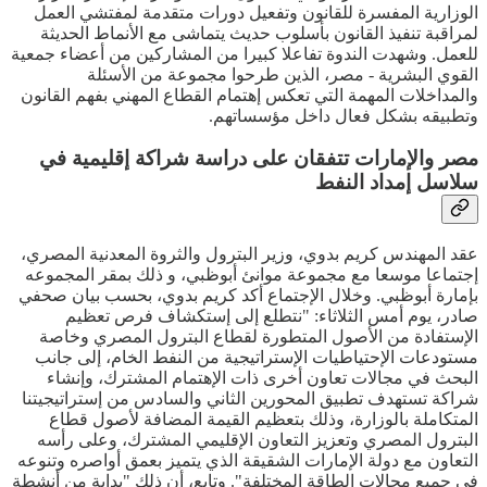
الوزارية المفسرة للقانون وتفعيل دورات متقدمة لمفتشي العمل
لمراقبة تنفيذ القانون بأسلوب حديث يتماشى مع الأنماط الحديثة
للعمل. وشهدت الندوة تفاعلا كبيرا من المشاركين من أعضاء جمعية
القوي البشرية - مصر، الذين طرحوا مجموعة من الأسئلة
والمداخلات المهمة التي تعكس إهتمام القطاع المهني بفهم القانون
وتطبيقه بشكل فعال داخل مؤسساتهم.
مصر والإمارات تتفقان على دراسة شراكة إقليمية في
سلاسل إمداد النفط
عقد المهندس كريم بدوي، وزير البترول والثروة المعدنية المصري،
إجتماعا موسعا مع مجموعة موانئ أبوظبي، و ذلك بمقر المجموعه
بإمارة أبوظبي. وخلال الإجتماع أكد كريم بدوي، بحسب بيان صحفي
صادر، يوم أمس الثلاثاء: "نتطلع إلى إستكشاف فرص تعظيم
الإستفادة من الأصول المتطورة لقطاع البترول المصري وخاصة
مستودعات الإحتياطيات الإستراتيجية من النفط الخام، إلى جانب
البحث في مجالات تعاون أخرى ذات الإهتمام المشترك، وإنشاء
شراكة تستهدف تطبيق المحورين الثاني والسادس من إستراتيجيتنا
المتكاملة بالوزارة، وذلك بتعظيم القيمة المضافة لأصول قطاع
البترول المصري وتعزيز التعاون الإقليمي المشترك، وعلى رأسه
التعاون مع دولة الإمارات الشقيقة الذي يتميز بعمق أواصره وتنوعه
في جميع مجالات الطاقة المختلفة". وتابع، أن ذلك "بداية من أنشطة