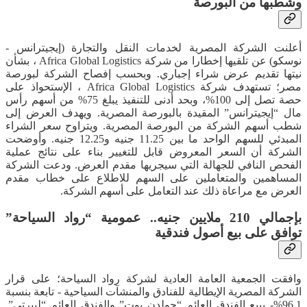
وشطبها من البورصة
أعلنت الشركة المصرية لخدمات النقل والتجارة (إيجيترانس -
نوسكو) عن تلقيها إخطارا من شركة Africa Global Logistics ، بشأن
نيتها تقديم عرض شراء إجباري. ​وبحسب إفصاح الشركة لبورصة
مصر؛ تستهدف شركة Africa Global Logistics ، الإستحواذ على
حصة تصل إلى 100%، وبحد أدنى للتنفيذ يبلغ 75% من أسهم رأس
مال “إيجيترانس” المقيدة بالبورصة المصرية. ​ويهدف العرض إلى
شطب أسهم الشركة من البورصة المصرية. ​ويتراوح سعر الشراء
المبدئي للسهم الواحد ما بين 11.25 جنيه و12.25 جنيه. و​أوضحت
الشركة أن السعر المعروض قابل للتغيير بناء على نتائج عملية
الفحص النافي للجهالة التي سيجريها مقدم العرض. ​ودعت الشركة
المساهمين والمتعاملين على السهم للاطلاع على خطاب مقدم
العرض مع مراعاة ذلك عند التعامل على أسهم الشركة.
بإجمالي 210 ملايين جنيه.. عمومية “رواد السياحة”
توافق على بيع أصول فندقية
وافقت الجمعية العامة العادية لشركة رواد السياحة؛ على قرار
الشركة المصرية الإيطالية للفنادق والمنشآت السياحية - تابعة بنسبة
96.1%- ببيع الفندق العائم “جولدن بوت” والفندق العائم “ليبرتي”.