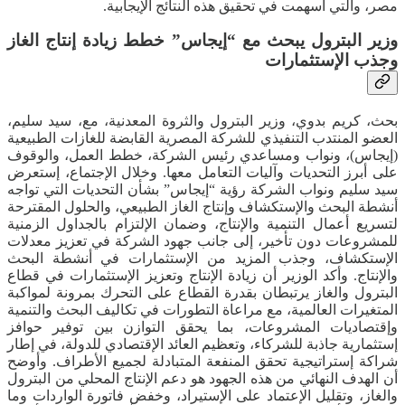
مصر، والتي أسهمت في تحقيق هذه النتائج الإيجابية.
وزير البترول يبحث مع “إيجاس” خطط زيادة إنتاج الغاز
وجذب الإستثمارات
بحث، كريم بدوي، وزير البترول والثروة المعدنية، مع، سيد سليم،
العضو المنتدب التنفيذي للشركة المصرية القابضة للغازات الطبيعية
(إيجاس)، ونواب ومساعدي رئيس الشركة، خطط العمل، والوقوف
على أبرز التحديات وآليات التعامل معها. وخلال الإجتماع، إستعرض
سيد سليم ونواب الشركة رؤية “إيجاس” بشأن التحديات التي تواجه
أنشطة البحث والإستكشاف وإنتاج الغاز الطبيعي، والحلول المقترحة
لتسريع أعمال التنمية والإنتاج، وضمان الإلتزام بالجداول الزمنية
للمشروعات دون تأخير، إلى جانب جهود الشركة في تعزيز معدلات
الإستكشاف، وجذب المزيد من الإستثمارات في أنشطة البحث
والإنتاج. وأكد الوزير أن زيادة الإنتاج وتعزيز الإستثمارات في قطاع
البترول والغاز يرتبطان بقدرة القطاع على التحرك بمرونة لمواكبة
المتغيرات العالمية، مع مراعاة التطورات في تكاليف البحث والتنمية
وإقتصاديات المشروعات، بما يحقق التوازن بين توفير حوافز
إستثمارية جاذبة للشركاء، وتعظيم العائد الإقتصادي للدولة، في إطار
شراكة إستراتيجية تحقق المنفعة المتبادلة لجميع الأطراف. وأوضح
أن الهدف النهائي من هذه الجهود هو دعم الإنتاج المحلي من البترول
والغاز، وتقليل الإعتماد على الإستيراد، وخفض فاتورة الواردات وما