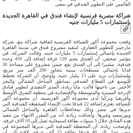
القائمين على التطوير الفندقي في مصر.
شراكة مصرية فرنسية لإنشاء فندق في القاهرة الجديدة
بإستثمارات 5 مليارات جنيه
وقعت مجموعة أكور للضيافة الفرنسية إتفاقية شراكة مع، شركة
مارجينز للتطوير العقاري، لتنفيذ مشروع فندق في مدينة القاهرة
الجديدة بإجمالي إستثمارات 5 مليارات جنيه. وقالت الشركة، في
مؤتمر صحفي، أن الفندق يضم 120 غرفة إضافة إلى 450 وحدة
فندقية، مشيرا إلى أن الفندق يقع ضمن مشروع على مساحة 30
فدانا بإجمالي مسطحات مبنية تتجاوز 266 ألف متر مربع،
وإستثمارات تزيد على 15 مليار جنيه. وأوضح، أن الشركة تخطط
للتوسع في القطاع الفندقي بمناطق الساحل الشمالي والبحر
الأحمر. من ناحيتها قالت، مايا زيادة، المدير التنفيذي لتطوير فنادق
الدرجة المميزة والمتوسطة والإقتصادية في منطقة الشرق الأوسط
وأفريقيا وتركيا لدى مجموعة أكور الفرنسية، أن مجموعة أكور
للضيافة تعتزم إضافة 22 فندقا تحت الإنشاء للمحفظة الفندقية التي
تديرها في مصر وذلك بمحافظات القاهرة والساحل الشمالي
وبورسعيد وغيرها. وأضافت زيادة، أنه من المقرر الانتهاء من تنفيذ
هذه الفنادق خلال 5 سنوات بطاقة إستيعابية تصل إلى 10 آلاف غرفة.
وأوضحت زيادة، أن المحفظة الفندقية التي تديرها المجموعة في
مصر تصل إلى 40 فندقا بطاقة 15 ألف غرفة، لافتة إلى أن