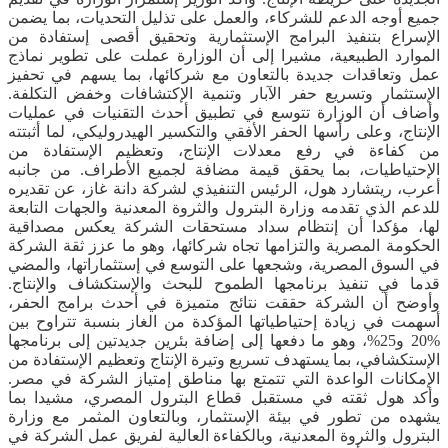
جميع أوجه الدعم للشركاء، والعمل على تذليل التحديات، بما يضمن
الإسراع بتنفيذ البرامج الإستثمارية وتحقيق أقصى إستفادة من
الموارد الطبيعية، مشيرا إلى أن الوزارة عملت على تطوير نماذج
عمل وتعاقدات جديدة بالتعاون مع شركائها، بما يسهم في تحفيز
الإستثمار وتسريع حفر الآبار وتنمية الإكتشافات وخفض التكلفة.
وأضاف أن الوزارة تتوسع في تطبيق أحدث التقنيات في عمليات
الإنتاج، وعلى رأسها الحفر الأفقي والتكسير الهيدروليكي، لما أثبتته
من كفاءة في رفع معدلات الإنتاج، وتعظيم الإستفادة من
الإحتياطيات، بما يحقق قيمة مضافة لجميع الأطراف. من جانبه
أعرب، ريتشارد هول، الرئيس التنفيذي لشركة دانة غاز، عن تقديره
للدعم الذي تقدمه وزارة البترول والثروة المعدنية والجهات التابعة
لها، مؤكدا أن إنتظام سداد مستحقات الشركة يعكس مصداقية
الحكومة المصرية والتزامها تجاه شركائها، وهو ما عزز ثقة الشركة
في السوق المصرية، وشجعها على التوسع في إستثماراتها، والمضي
قدما في تنفيذ برنامجها الطموح للبحث والإستكشاف والإنتاج.
وأوضح أن الشركة حققت نتائج متميزة في أحدث برامج الحفر،
أسهمت في زيادة إحتياطياتها المؤكدة من الغاز بنسبة تتراوح بين
%20 و25%، وهو ما دفعها إلى إضافة بئرين جديدتين إلى برنامجها
الإستكشافي، بما يستهدف تسريع وتيرة الإنتاج وتعظيم الإستفادة من
الإمكانات الواعدة التي تتمتع بها مناطق إمتياز الشركة في مصر.
وأكد هول ثقته في مستقبل قطاع البترول المصري، مشيدا بما
يشهده من تطور في بيئة الإستثمار، وبالتعاون المثمر مع وزارة
البترول والثروة المعدنية، وبالكفاءة العالية لفريق عمل الشركة في