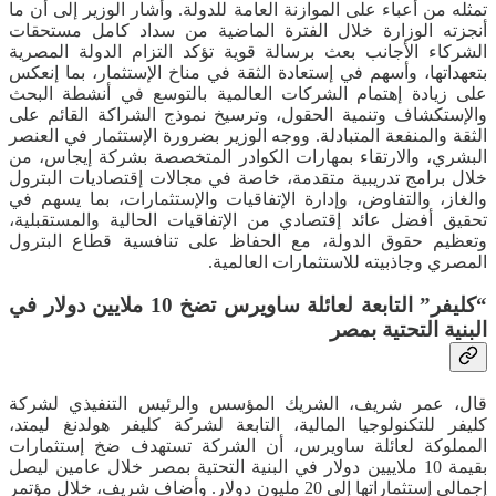
تمثله من أعباء على الموازنة العامة للدولة. وأشار الوزير إلى أن ما
أنجزته الوزارة خلال الفترة الماضية من سداد كامل مستحقات
الشركاء الأجانب بعث برسالة قوية تؤكد التزام الدولة المصرية
بتعهداتها، وأسهم في إستعادة الثقة في مناخ الإستثمار، بما إنعكس
على زيادة إهتمام الشركات العالمية بالتوسع في أنشطة البحث
والإستكشاف وتنمية الحقول، وترسيخ نموذج الشراكة القائم على
الثقة والمنفعة المتبادلة. ووجه الوزير بضرورة الإستثمار في العنصر
البشري، والارتقاء بمهارات الكوادر المتخصصة بشركة إيجاس، من
خلال برامج تدريبية متقدمة، خاصة في مجالات إقتصاديات البترول
والغاز، والتفاوض، وإدارة الإتفاقيات والإستثمارات، بما يسهم في
تحقيق أفضل عائد إقتصادي من الإتفاقيات الحالية والمستقبلية،
وتعظيم حقوق الدولة، مع الحفاظ على تنافسية قطاع البترول
المصري وجاذبيته للاستثمارات العالمية.
“كليفر” التابعة لعائلة ساويرس تضخ 10 ملايين دولار في
البنية التحتية بمصر
قال، عمر شريف، الشريك المؤسس والرئيس التنفيذي لشركة
كليفر للتكنولوجيا المالية، التابعة لشركة كليفر هولدنغ ليمتد،
المملوكة لعائلة ساويرس، أن الشركة تستهدف ضخ إستثمارات
بقيمة 10 ملاييين دولار في البنية التحتية بمصر خلال عامين ليصل
إجمالي إستثماراتها إلي 20 مليون دولار. وأضاف شريف، خلال مؤتمر