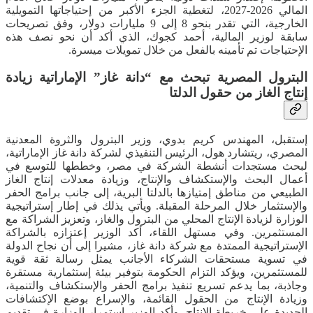
المالي 2026-2027، لتغطية الجزء الأكبر من إحتياجاتها التمويلية
الخارجية، التي تقدر بنحو 8 إلى 9 مليارات دولار، وفق تصريحات
سابقة لوزير المالية، أحمد كجوك، الذي أكد أن نحو نصف هذه
الإحتياجات تم تأمينه بالفعل من خلال تمويلات ميسرة.
البترول المصرية تبحث مع “دانة غاز” الإماراتية زيادة
إنتاج الغاز من حقول الدلتا
إستقبل، المهندس كريم بدوي، وزير البترول والثروة المعدنية
المصري، ريتشارد هول، الرئيس التنفيذي لشركة دانة غاز الإماراتية،
لبحث مستجدات أنشطة الشركة في مصر، وخططها للتوسع في
أعمال البحث والإستكشاف والإنتاج، وزيادة معدلات إنتاج الغاز
الطبيعي من مناطق إمتيازها بالدلتا البرية، إلى جانب برامج الحفر
والإستثمار خلال المرحلة المقبلة. ويأتي يذلك في إطار إستراتيجية
الوزارة لزيادة الإنتاج المحلي من البترول والغاز، وتعزيز الشراكة مع
المستثمرين. وفي مستهل اللقاء، أكد الوزير إعتزازه بالشراكة
الإستراتيجية الممتدة مع شركة دانة غاز، مشيرا إلى أن نجاح الدولة
في تسوية مستحقات الشركاء الأجانب يمثل رسالة ثقة قوية
للمستثمرين، ويؤكد التزام الحكومة بتوفير بيئة إستثمارية مستقرة
وجاذبة، بما يدعم تسريع تنفيذ برامج الحفر والإستكشاف والتنمية،
وزيادة الإنتاج من الحقول القائمة، والإسراع بوضع الإكتشافات
الجديدة على خريطة الإنتاج. وأكد الوزير إستمرار الوزارة في تقديم