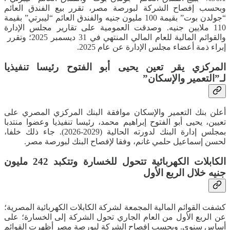
وبحسب إفصاح الشركة لبورصة مصر، تقرر بيع الفندق العائم
“جولدن بوت” بقيمة 100 مليون جنيه والفندق العائم “ليبرتي” بقيمة
110 ملايين جنيه. وصدقت العمومية على تقارير مجلس الإدارة
والقوائم المالية للعام المالي المنتهي في 31 ديسمبر 2025؛ وتقرر ​
إبراء ذمة أعضاء مجلس الإدارة عن عام 2025.
المركزي يقر تعين يحيى أبو الفتوح رئيسا تنفيذيا
لـ”التعمير والإسكان”
أعلن بنك التعمير والإسكان موافقة البنك المركزي المصري على
تعيين، يحيى أبو الفتوح إبراهيم محمد، رئيسا تنفيذيا وعضوا منتدبا
بمجلس إدارة البنك لدورته الحالية (2029-2026). جاء ذلك خلفا،
لحسن إسماعيل حلمي غانم، وفقا لإفصاح البنك لبورصة مصر.
الكابلات الكهربائية تتحول للخسارة وتتكبد 242 مليون
جنيه خلال الربع الأول
كشفت القوائم المالية المجمعة لشركة الكابلات الكهربائية المصرية؛
عن الربع الأول من العام الجاري تحول الشركة إلى الخسارة؛ على
أساس سنوي. ​وبحسب إفصاح الشركة لبورصة مصر أظهرت القوائم