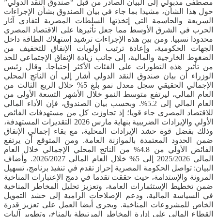
مصطفى مدبولي إلى البيان الصادر من قبل “صندوق النقد الدولي”
حول هذا الشأن، مشيدا بما جاء في بيان الصندوق بشأن الإجراءات
السريعة والحاسمة التي إتخذتها السلطات المصرية لتفادي آثار
الحرب في الشرق الأوسط مما جعل تأثيرها على الاقتصاد المصري
محدودا نسبيا. ومن بين هذه الإجراءات ترشيد إستهلاك الطاقة داخل
الجهات الحكومية، وإعادة ترتيب أولويات الإنفاق للتخفيف من
الضغوط الخارجية والمالية، إلى جانب زيادة الإنفاق الإجتماعي للحد
من تأثير هذه التطورات على الفئات الأكثر إحتياجا. وقال رئيس
الوزراء أن بيان صندوق النقد الدولي أشار إلى أن الناتج المحلي
الإجمالي الحقيقي سجل معدل نمو بلغ 5% خلال الربع الثالث من
العام المالي، ليرتفع متوسط النمو خلال الأشهر التسعة الأولى من
العام المالي إلى 5.2%. وبحسب بيان الصندوق، فإن الأداء المالي
للاقتصاد المصري جاء قويا؛ إذ تجاوزت كل من مستهدفات الفائض
الأولي والإيرادات الضريبية بنهاية مارس 2026 التقديرات المستهدفة،
وذلك بفضل قوة حشد الإيرادات المحلية، مع بقاء إجمالي الإنفاق
ضمن الحدود المعتمدة بالموازنة العامة. ومن المتوقع أن يرتفع
الفائض الأولي من 4.8% من الناتج المحلي الإجمالي خلال العام
المالي 2025/2026 إلى 5% خلال العام المالي 2026/2027. وأضاف
البيان: تواصل الحكومة المصرية إحراز تقدم في تنفيذ برنامج، تسهيل
المرونة والإستدامة، حيث حققت تقدما في دمج الإعتبارات المناخية
ضمن تخطيط الإستثمارات العامة، وتعزيز تحليل المخاطر المناخية
في السياسة المالية، ودعم الإصلاحات الرامية إلى حشد التمويل
الخاص للمشروعات المناخية. ويجري أيضا العمل على تعزيز قدرة
القطاع المالي على إدارة المخاطر المرتبطة بالمناخ، وتطوير آليات