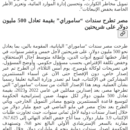
تمويل مخاطر الكوارث، وتحسين إدارة الموارد المائية، وتعزيز الأطر
الخاصة بخفض الإنبعاثات”.
مصر تطرح سندات “ساموراي” بقيمة تعادل 500 مليون
دولار على شريحتين
طرحت مصر سندات “ساموراي” اليابانية، المقومة بالين، بما يعادل
نحو 500 مليون دولار، على شريحتين لأجل خمس وعشر سنوات، في
إطار خطتها لتنويع أدوات الدين، وإطالة متوسط آجال الإستحقاق،
وخفض تكلفة الإقتراض، بحسب مسؤول حكومي. وأوضح المسؤول،
في تصريحات لوكالة بلومبرج، يوم أمس الثلاثاء، أن الطرح تم عبر
إصدار خاص، دون الإفصاح حتى الآن عن أسماء المستثمرين
المشاركين في الإكتتاب، فيما لم تصدر وزارة المالية تعليقا رسميا
بشأن العملية. ويعد هذا الإصدار الثالث من سندات “ساموراي” التي
تطرحها مصر، بعد إصدارين مماثلين في عامي 2022 و2023، بقيمة
تعادل 500 مليون دولار لكل منهما، ضمن إستراتيجية الحكومة
لتوسيع قاعدة المستثمرين وتنويع مصادر التمويل الخارجي. ويأتي
الطرح بعد نجاح مصر في مايو الماضي في جمع مليار دولار من
خلال إصدار سندات دولية لأجل ثماني سنوات، حيث تجاوزت طلبات
الإكتتاب 3.9 مليار دولار، مما أتاح خفض العائد النهائي إلى 7.625%،
مقارنة بالسعر الإسترشادي الأولي البالغ نحو 8%. وتستهدف
الحكومة إصدار سندات دولية بنحو 4 مليارات دولار خلال العام