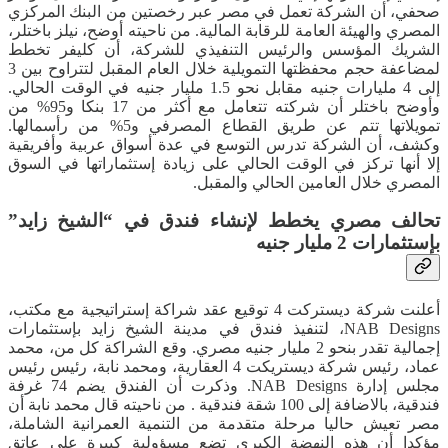
صحفي، أن الشركة تعمل في مصر عبر رخصتين من البنك المركزي
المصري والهيئة العامة للرقابة المالية. من ناحيته أوضح، نيلز باختلر،
الشريك المؤسس والرئيس التنفيذي للشركة، أن كليفر تخطط
لمضاعفة حجم محفظتها التمويلية خلال العام المقبل لتتراوح بين 3
إلى 4 مليارات جنيه مقابل نحو 1.5 مليار جنيه في الوقت الحالي.
وأوضح باختلر أن شركته تتعامل مع أكثر من 17 بنكا و95% من
تمويلاتها تتم عن طريق القطاع المصرفي و5% من رأسمالها.
وكشف، أن الشركة تدرس التوسع في عدة أسواق عربية وأفريقية
إلا أنها تركز في الوقت الحالي على زيادة إستثماراتها في السوق
المصري خلال العامين الحالي والمقبل.
تحالف مصري يخطط لإنشاء فندق في “الشيخ زايد”
بإستثمارات 2 مليار جنيه
أعلنت شركة ديستركت 4 توقيع عقد شراكة إستراتيجية مع مكتب،
NAB Designs، لتنفيذ فندق في مدينة الشيخ زايد بإستثمارات
إجمالية تقدر بنحو 2 مليار جنيه مصري. وقع الشراكة كل من، محمد
عماد، رئيس شركة ديستريكت 4 العقارية، ومحمد نابة، رئيس رئيس
مجلس إدارة NAB Designs. وذكرت أن الفندق يضم 74 غرفة
فندقية، بالاضافة إلى 100 شقة فندقية . من ناحيته قال محمد نابة أن
مصر تعيش حاليا مرحلة متقدمة من التنمية العمرانية الشاملة،
مؤكدا أن هذه النهضة الكبرى تضع مسؤولية كبيرة على عاتق