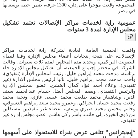
المجموعة وقعت مؤخرا على إدارة 1300 غرفة، ضمن خطة توسعاتها
في مصر.
عمومية راية لخدمات مراكز الإتصالات تعتمد تشكيل
مجلس الإدارة لمدة 3 سنوات
وافقت الجمعية العامة العادية لشركة راية لخدمات مراكز
الإتصالات، على نتيجة إنتخابات أعضاء مجلس الإدارة وفقا لنظام
التصويت التراكمي، وتجديد مدة المجلس لمدة ثلاث سنوات. وقالت
الشركة في محضر إجتماع الجمعية، أن تشكيل مجلس الإدارة جاء
برئاسة، مدحت محمد إبراهيم خليل، رئيسا لمجلس الإدارة (تنفيذي)،
وأحمد مدحت محمد إبراهيم خليل، نائبا لرئيس مجلس الإدارة (غير
تنفيذي)، وعلاء أحمد فؤاد كمال الخشن، عضوا بمجلس الإدارة
والرئيس التنفيذي. ويضم المجلس أيضا، حسام عبدالحميد سيف
الدين، وشاهيناز محمد طلعت محمد عيسى غازي، ونجية محمد
رفعت محمد حسان الحراكي، وعمرو محمد سعد إبراهيم الدسوقي،
وحاتم محسن محمد صبري يوسف، أعضاء غير تنفيذيين مستقلين
من ذوي الخبرة، إلى جانب، ياسر زكي هاشم، عضو مجلس إدارة غير
تنفيذي.
“إيجيترانس” تتلقى عرض شراء للاستحواذ على أسهمها