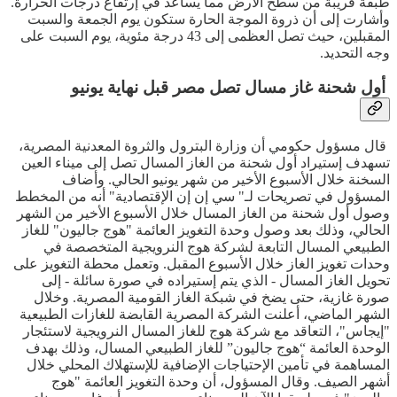
طبقة قريبة من سطح الأرض مما يساعد في إرتفاع درجات الحرارة.
وأشارت إلى أن ذروة الموجة الحارة ستكون يوم الجمعة والسبت
المقبلين، حيث تصل العظمى إلى 43 درجة مئوية، يوم السبت على
وجه التحديد.
أول شحنة غاز مسال تصل مصر قبل نهاية يونيو
قال مسؤول حكومي أن وزارة البترول والثروة المعدنية المصرية،
تسهدف إستيراد أول شحنة من الغاز المسال تصل إلى ميناء العين
السخنة خلال الأسبوع الأخير من شهر يونيو الحالي. وأضاف
المسؤول في تصريحات لـ" سي إن إن الإقتصادية" أنه من المخطط
وصول أول شحنة من الغاز المسال خلال الأسبوع الأخير من الشهر
الحالي، وذلك بعد وصول وحدة التغويز العائمة "هوج جاليون" للغاز
الطبيعي المسال التابعة لشركة هوج النرويجية المتخصصة في
وحدات تغويز الغاز خلال الأسبوع المقبل. وتعمل محطة التغويز على
تحويل الغاز المسال - الذي يتم إستيراده في صورة سائلة - إلى
صورة غازية، حتى يضخ في شبكة الغاز القومية المصرية. وخلال
الشهر الماضي، أعلنت الشركة المصرية القابضة للغازات الطبيعية
"إيجاس"، التعاقد مع شركة هوج للغاز المسال النرويجية لاستئجار
الوحدة العائمة “هوج جاليون” للغاز الطبيعي المسال، وذلك بهدف
المساهمة في تأمين الإحتياجات الإضافية للإستهلاك المحلي خلال
أشهر الصيف. وقال المسؤول، أن وحدة التغويز العائمة "هوج