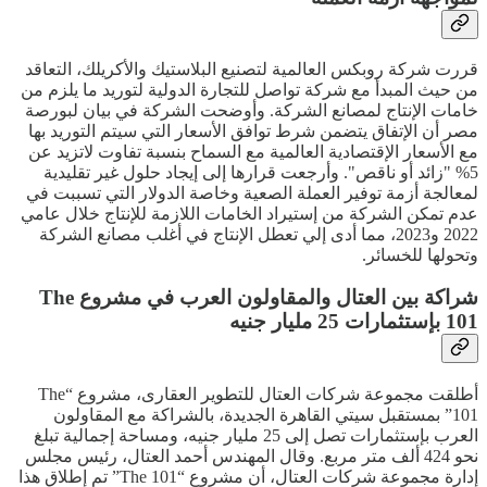
قررت شركة روبكس العالمية لتصنيع البلاستيك والأكريلك، التعاقد
من حيث المبدأ مع شركة تواصل للتجارة الدولية لتوريد ما يلزم من
خامات الإنتاج لمصانع الشركة. وأوضحت الشركة في بيان لبورصة
مصر أن الإتفاق يتضمن شرط توافق الأسعار التي سيتم التوريد بها
مع الأسعار الإقتصادية العالمية مع السماح بنسبة تفاوت لاتزيد عن
5% "زائد أو ناقص". وأرجعت قرارها إلى إيجاد حلول غير تقليدية
لمعالجة أزمة توفير العملة الصعية وخاصة الدولار التي تسببت في
عدم تمكن الشركة من إستيراد الخامات اللازمة للإنتاج خلال عامي
2022 و2023، مما أدى إلي تعطل الإنتاج في أغلب مصانع الشركة
وتحولها للخسائر.
شراكة بين العتال والمقاولون العرب في مشروع The
101 بإستثمارات 25 مليار جنيه
أطلقت مجموعة شركات العتال للتطوير العقارى، مشروع “The
101” بمستقبل سيتي القاهرة الجديدة، بالشراكة مع المقاولون
العرب بإستثمارات تصل إلى 25 مليار جنيه، ومساحة إجمالية تبلغ
نحو 424 ألف متر مربع. وقال المهندس أحمد العتال، رئيس مجلس
إدارة مجموعة شركات العتال، أن مشروع “The 101” تم إطلاق هذا