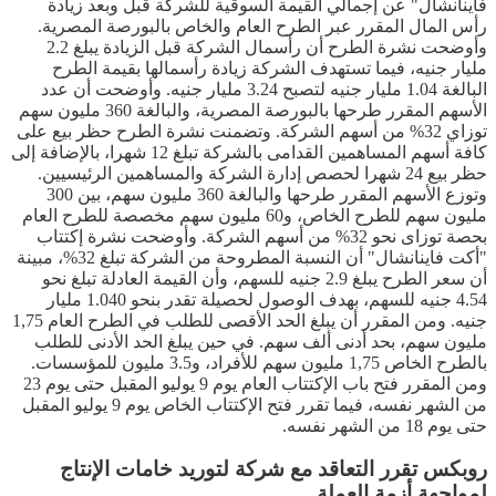
فاينانشال" عن إجمالي القيمة السوقية للشركة قبل وبعد زيادة
رأس المال المقرر عبر الطرح العام والخاص بالبورصة المصرية.
وأوضحت نشرة الطرح أن رأسمال الشركة قبل الزيادة يبلغ 2.2
مليار جنيه، فيما تستهدف الشركة زيادة رأسمالها بقيمة الطرح
البالغة 1.04 مليار جنيه لتصبح 3.24 مليار جنيه. وأوضحت أن عدد
الأسهم المقرر طرحها بالبورصة المصرية، والبالغة 360 مليون سهم
توزاي 32% من أسهم الشركة. وتضمنت نشرة الطرح حظر بيع على
كافة أسهم المساهمين القدامى بالشركة تبلغ 12 شهرا، بالإضافة إلى
حظر بيع 24 شهرا لحصص إدارة الشركة والمساهمين الرئيسيين.
وتوزع الأسهم المقرر طرحها والبالغة 360 مليون سهم، بين 300
مليون سهم للطرح الخاص، و60 مليون سهم مخصصة للطرح العام
بحصة توزاى نحو 32% من أسهم الشركة. وأوضحت نشرة إكتتاب
"أكت فاينانشال" أن النسبة المطروحة من الشركة تبلغ 32%، مبينة
أن سعر الطرح يبلغ 2.9 جنيه للسهم، وأن القيمة العادلة تبلغ نحو
4.54 جنيه للسهم، بهدف الوصول لحصيلة تقدر بنحو 1.040 مليار
جنيه. ومن المقرر أن يبلغ الحد الأقصى للطلب في الطرح العام 1,75
مليون سهم، بحد أدنى ألف سهم. في حين يبلغ الحد الأدنى للطلب
بالطرح الخاص 1,75 مليون سهم للأفراد، و3.5 مليون للمؤسسات.
ومن المقرر فتح باب الإكتتاب العام يوم 9 يوليو المقبل حتى يوم 23
من الشهر نفسه، فيما تقرر فتح الإكتتاب الخاص يوم 9 يوليو المقبل
حتى يوم 18 من الشهر نفسه.
روبكس تقرر التعاقد مع شركة لتوريد خامات الإنتاج
لمواجهة أزمة العملة