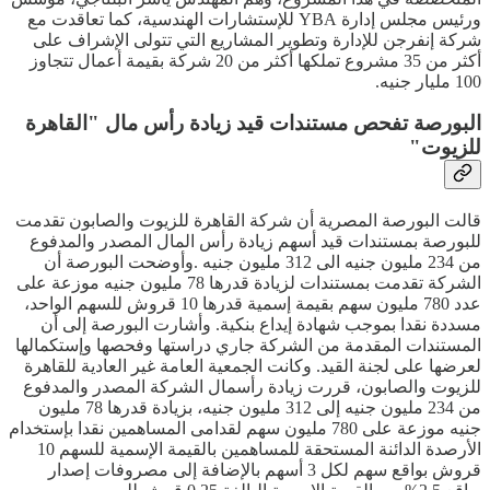
ورئيس مجلس إدارة YBA للإستشارات الهندسية، كما تعاقدت مع
شركة إنفرجن للإدارة وتطوير المشاريع التي تتولى الإشراف على
أكثر من 35 مشروع تملكها أكثر من 20 شركة بقيمة أعمال تتجاوز
100 مليار جنيه.
البورصة تفحص مستندات قيد زيادة رأس مال "القاهرة
للزيوت"
قالت البورصة المصرية أن شركة القاهرة للزيوت والصابون تقدمت
للبورصة بمستندات قيد أسهم زيادة رأس المال المصدر والمدفوع
من 234 مليون جنيه الى 312 مليون جنيه .وأوضحت البورصة أن
الشركة تقدمت بمستندات لزيادة قدرها 78 مليون جنيه موزعة على
عدد 780 مليون سهم بقيمة إسمية قدرها 10 قروش للسهم الواحد،
مسددة نقدا بموجب شهادة إيداع بنكية. وأشارت البورصة إلى أن
المستندات المقدمة من الشركة جاري دراستها وفحصها وإستكمالها
لعرضها على لجنة القيد. وكانت الجمعية العامة غير العادية للقاهرة
للزيوت والصابون، قررت زيادة رأسمال الشركة المصدر والمدفوع
من 234 مليون جنيه إلى 312 مليون جنيه، بزيادة قدرها 78 مليون
جنيه موزعة على 780 مليون سهم لقدامى المساهمين نقدا بإستخدام
الأرصدة الدائنة المستحقة للمساهمين بالقيمة الإسمية للسهم 10
قروش بواقع سهم لكل 3 أسهم بالإضافة إلى مصروفات إصدار