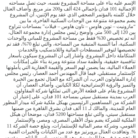
الإسم عليه بناء على مساحة المشروع نفسه، حيث تصل مساحته
الإجمالية 101 فدان بإجمالي 424 ألف و200 متر مربع. وأضاف العتال
خلال كلمته بالمؤتمر الصحفي الذي عقد يوم الإثنين، أن المشروع
يضم مجموعة متنوعة من الوحدات السكنية الفاخرة، ما بين
“مازونيت – توين هاوس – تاون هاوس – فيلات” بمساحات تتراوح
بين 120 إلى 500 متر. وأوضح رئيس مجلس إدارة مجموعة العتال،
أنه تم تخصيص 30% فقط من مساحة المشروع للمباني والوحدات
السكنية، أما النسبة المتبقية من المساحة، والتي تبلغ 70%، فقد تم
تخصيصها لتوفير المسطحات المائية واللاندسكيب والخدمات
المتكاملة داخل المشروع. وأشار إلى أن المشروع سيكون بأسعار
تنافسية حقيقية، وأنظمة سداد متنوعة ومرنة بناء على إمكانات
العملاء المالية، بما يضمن لهم السعر والقيمة العقارية التي يأملونها
كإستثمار مستقبلي. فيما قال المهندس أحمد العصار، رئيس مجلس
إدارة المقاولون العرب، أن الشراكة مع العتال تجمع بين الخبرة
والتميز والرؤية الإستراتيجية لكلا الكيانين. وأضاف العصار، أن
المشروع يقام على قطعة الأرض التى تملكها شركة المقاولون
العرب بمدينة مستقبل سيتي بمساحة 101 فدان، على إعتبار أن
الشركة من المساهمين الرئيسيين بهيكل ملكية شركة ميدار المطور
العام للمدينة، والمالك لـ 11 ألف فدان بشرق القاهرة من ضمنها
مستقبل سيتي، والتي تبلغ مساحتها 5200 فدان، موضحا أن هيكل
الملكية للشركة يضم بنوك الأهلي المصري، ومصر، والإستثمار
القومي، وشركة مصر المالية للإستثمارات، وتبلغ حصة الشركة 11
%. وتعاقدت العتال بروبرتيز مع عدد من الكيانات والخبرات الفنية
المتخصصة في هذا المشروع، وهم المهندس ياسر البلتاجي، مؤسس