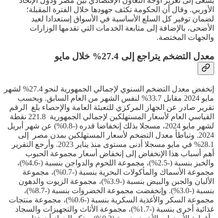
يسعى إلى تعزيز أوجه التعاون الإقتصادي بين مصر ودول الإتحاد
الأوربي. وقال أن الحكومة تكثف جهودها خلال الفترة المقبلة؛
لضمان توفير كل السلع الأساسية في الأسواق إستعدادا لعيد
الأضحى، بالإضافة إلى متابعة الخدمات التي تقدمها الوزارات
والجهات المختصة.
معدل التضخم يتراجع إلى 27.4% خلال مايو
إنخفض معدل التضخم السنوي لإجمالي الجمهورية لنحو 27.4% لشهر
مايو 2024 مقابل 33.7% لنفس الشهر من العام السابق. وبحسب
تقرير صادر عن الجهاز المركزي للتعبئة العامة والإحصاء بلغ الرقم
القياسي العام لأسعار المستهلكين لإجمالي الجمهورية 221.8 نقطة
لشهر مايو 2024، مسجلا بذلك إنخفاضا قدره (-0.8%) عن شهر أبريل
2024. وتباطأ معدل التضخم لأسعار المستهلكين بمدن مصر إلى
28.1% في مايو مسجلا أدنى مستوى منذ يناير 2023. وأرجع التقرير
أهم أسباب هذا الإنخفاض إلى إنخفاض أسعار مجموعة الحبوب
والخبز بنسبة (-2.5%)، مجموعة اللحوم والدواجن بنسبة (-4.6%)،
مجموعة الأسماك والمأكولات البحرية بنسبة (-0.7%)، مجموعة
الألبان والجبن والبيض بنسبة (-3.9%)، مجموعة الزيوت والدهون
بنسبة (-3.0%). وإنخفضت مجموعة الخضروات بنسبة (-8.7%)،
مجموعة السكر والأغذية السكرية بنسبة (-0.6%)، مجموعة منتجات
غذائية أخرى بنسبة (-1.7%)، مجموعة الأثاث والتجهيزات والسجاد