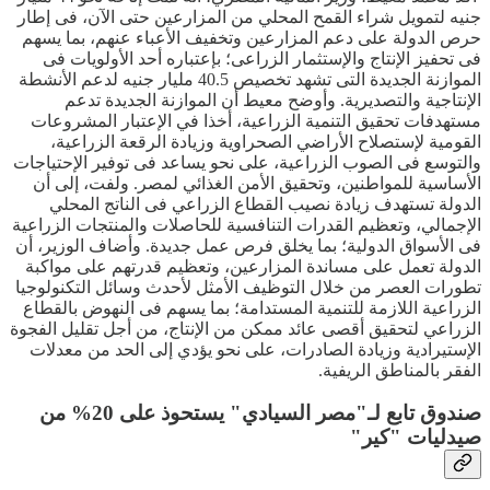
جنيه لتمويل شراء القمح المحلي من المزارعين حتى الآن، فى إطار
حرص الدولة على دعم المزارعين وتخفيف الأعباء عنهم، بما يسهم
فى تحفيز الإنتاج والإستثمار الزراعى؛ بإعتباره أحد الأولويات فى
الموازنة الجديدة التى تشهد تخصيص 40.5 مليار جنيه لدعم الأنشطة
الإنتاجية والتصديرية. وأوضح معيط أن الموازنة الجديدة تدعم
مستهدفات تحقيق التنمية الزراعية، أخذا في الإعتبار المشروعات
القومية لإستصلاح الأراضي الصحراوية وزيادة الرقعة الزراعية،
والتوسع فى الصوب الزراعية، على نحو يساعد فى توفير الإحتياجات
الأساسية للمواطنين، وتحقيق الأمن الغذائي لمصر. ولفت، إلى أن
الدولة تستهدف زيادة نصيب القطاع الزراعي فى الناتج المحلي
الإجمالي، وتعظيم القدرات التنافسية للحاصلات والمنتجات الزراعية
فى الأسواق الدولية؛ بما يخلق فرص عمل جديدة. وأضاف الوزير، أن
الدولة تعمل على مساندة المزارعين، وتعظيم قدرتهم على مواكبة
تطورات العصر من خلال التوظيف الأمثل لأحدث وسائل التكنولوجيا
الزراعية اللازمة للتنمية المستدامة؛ بما يسهم فى النهوض بالقطاع
الزراعي لتحقيق أقصى عائد ممكن من الإنتاج، من أجل تقليل الفجوة
الإستيرادية وزيادة الصادرات، على نحو يؤدي إلى الحد من معدلات
الفقر بالمناطق الريفية.
صندوق تابع لـ"مصر السيادي" يستحوذ على 20% من
صيدليات "كير"