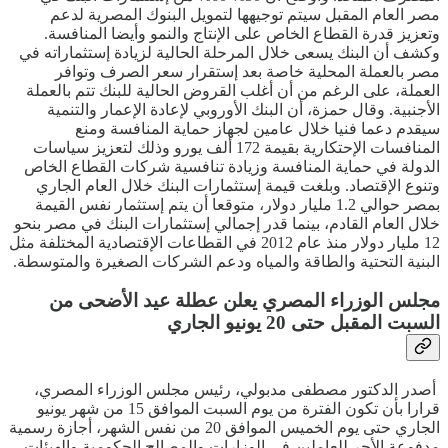
مصر العام المقبل سيتم توجيهها لتمويل البنوك المصرية لدعم
وتعزيز قدرة القطاع الخاص على الإنتاج والنمو وأيضا المنافسة.
وكشف أن البنك يسعى خلال المرحلة الحالية لزيادة إستثماراته في
مصر بالعملة المحلية خاصة بعد إستقرار سعر الصرف وتوافر
العملة، على الرغم من أن أغلب القروض الحالية للبنك تتم بالعملة
الأجنبية. وقال حمزة، أن البنك الأوروبي لإعادة الإعمار والتنمية
سيقدم دعما فنيا خلال عامين لجهاز حماية المنافسة ومنع
المنافسات الإحتكارية بقيمة 172 ألف يورو وذلك لتعزيز سياسات
الدولة في حماية المنافسة وزيادة تنافسية شركات القطاع الخاص
وتنوع الإقتصاد. وبلغت قيمة إستثمارات البنك خلال العام الجاري
بمصر حوالي 1.2 مليار دولار، متوقعا أن يتم إستثمار نفس القيمة
خلال العام القادم، بينما قدر إجمالي إستثمارات البنك في مصر بنحو
12 مليار دولار منذ عام 2012 في القطاعات الإقتصادية المختلفة مثل
البنية التحتية والطاقة والمياه ودعم الشركات الصغيرة والمتوسطة.
مجلس الوزراء المصري يعلن عطلة عيد الأضحى من
السبت المقبل حتى 20 يونيو الجاري
أصدر الدكتور مصطفى مدبولي، رئيس مجلس الوزراء المصري،
قرارا بأن تكون الفترة من يوم السبت الموافق 15 من شهر يونيو
الجاري حتى يوم الخميس الموافق 20 من نفس الشهر، أجازة رسمية
مدفوعة الأجر للعاملين في الوزارات والمصالح الحكومية والهيئات