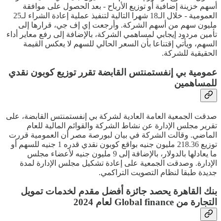
أسهم خزينة إضافية أو توزيع الأرباح - بعد الحصول على موافقة
العمومية - خلال الـ18 شهرا التالية لتنفيذ عملية إعادة الشراء لـ25
مليون سهم من أسهم الشركة. وأرجعت إي إف جي، قرارها إلى
تأمين مردود إيجابي لمساهمي الشركة، بالإضافة إلى رفع معاير أداء
السهم، ويأتي إقتناعا بأن السعر الحالي للسهم لا يعكس القيمة
الحقيقية للشركة.
عمومية بي إنفستمنتس القابضة تقرر توزيع كوبون نقدي
للمساهمين
صدقت الجمعية العامة العادية لشركة بي إنفستمنتس القابضة، على
تقرير مجلس الإدارة عن نشاط الشركة والقوائم المالية للعام
الماضي. وقالت الشركة في بيان لبورصة مصر أن العمومية قررت
توزيع 218.36 مليون جنيه بواقع كوبون نقدي قدره 1 جنيه للسهم أو
ما يعادلها بالدولار، بالإضافة إلى 9 مليون جنيه لأعضاء مجلس
الإدارة. وصدقت الجمعية على إعادة تشكيل مجلس الإدارة لمدة
جديدة طبقا لنظام التصويت التراكمي.
بنك القاهرة يحصد جائزة أفضل مقدم لخدمات تمويل
التجارة من Global finance لعام 2024