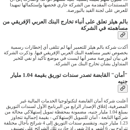
المستندات المقدمة من الشركة جاري فحصها وإستكمالها تمهيدا
للعرض على لجنة القيد بالبورصة.
بالم هيلز تعلق على أنباء تخارج البنك العربي الإفريقي من
مساهمته في الشركة
أكدت شركة بالم هيلز للتعمير أنها لم تتلقى أي إخطارات رسمية
بخصوص تغيير مساهمة البنك العربي الإفريقي فيها. وذكرت الشركة
في بيان لبورصة مصر أنها ليست في موضع تأكيد أو نفي للخبر
المتداول بشأن تخارج البنك من الشركة.
"أمان" القابضة تصدر سندات توريق بقيمة 1.04 مليار
جنيه
أعلنت شركة أمان القابضة لتكنولوجيا الخدمات المالية غير
المصرفية، إغلاق الإصدار الرابع من البرنامج الأول لسندات التوريق
بمبلغ 1.04 مليار جنيه، مضمونة بمحفظة تمويل إستهلاكي محالة من
شركتها التابعة - أمان للتمويل الإستهلاكي - بقيمة إجمالية تتجاوز
1.23 مليار جنيه. وتنقسم سندات التوريق إلى 4 شرائح بآجال مختلفة
تتراوح بين 6 أشهر و 24 شهر، إذ حازت تلك الشرائح على تصنيف