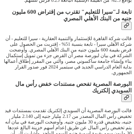
بواقع 2.5% من القيمة الإسمية البالغة 0.25 قرش للسهم.
تابعة لـ"سيرا للتعليم" تقترب من إقتراض 600 مليون
جنيه من البنك الأهلي المصري
قالت شركة القاهرة للإستثمار والتنمية العقارية - سيرا للتعليم - أن
شركة الأهلي سيرا - تابعة بنسبة 51% - إقتربت من الحصول على
قرض بقيمة 600 مليون جنيه من البنك الأهلي المصري. وأوضحت
الشركة في بيان لبورصة مصر أن القرض جزء من تمويل إستكمال
بناء وإنشاء جامعة ساكسوني مصر، والتي من المقرر إطلاق أعمالها
بداية العام الدراسي الجديد في سبتمبر 2024 فور صدور القرار
الجمهوري.
البورصة المصرية تفحص مستندات خفض رأس مال
السويدي إلكتريك
قالت البورصة المصرية أن السويدي إلكتريك تقدمت بمستندات قيد
تخفيض رأس المال المصدر من 2.17 مليار جنيه إلى 2.140 مليار
جنيه، بتخفيض قدره 30 مليون جنيه. وأوضحت البورصة في بيان أنه
يتم تخفيض رأس المال عن طريق إعدام أسهم خزينة البالغ عددها
30 مليون سهم بقيمة إسمية جنيه للسهم الواحد. وأشارت إلى أن