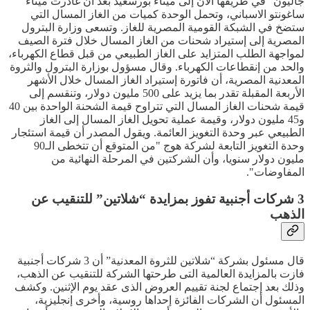
جاليون" في طريقها الآن إلى ميناء بورسعيد بعد أن غادرت ميناء
ساغونتو الاسباني، وتحمل الوحدة كميات من الغاز المسال التي
ستضخ في الشبكة القومية المصرية للغاز. وتسعى وزارة البترول
المصرية إلى إستيراد شحنات من الغاز المسال خلال فترة الصيف
لمواجهة الطلب المتزايد على الغاز الطبيعي من قبل قطاع الكهرباء،
والحد من إنقطاعات الكهرباء. وقال مسؤول بوزارة البترول والثروة
المعدنية المصرية، أن فاتورة إستيراد الغاز المسال خلال الأشهر
الأربعة المقبلة تقدر بما يزيد على 500 مليون دولار، وتنقسم إلى
قيمة شحنات الغاز المسال التي تتراوح قيمة الشحنة الواحدة بين 40
و45 مليون دولار، وقيمة عملية تحويل الغاز المسال إلى الغاز
الطبيعي عبر وحدة التغويز العائمة. ويقول المصدر أن قيمة استئجار
وحدة التغويز التابعة لشركة هوج "من المتوقع أن تتخطى الـ90
مليون دولار سنويا، وأن الشركتين في المرحلة النهائية من
المفاوضات".
3 شركات أجنبية تفوز بمزايدة “شلاتين” للتنقيب عن
الذهب
قال مسئول بشركة “شلاتين للثروة المعدنية” أن 3 شركات أجنبية
فازت بالمزايدة العالمية التى طرحتها الشركة للتنقيب عن الذهب،
وذلك بعد إجتماع لجنة تقييم العروض الذى عقد يوم الإثنين. وكشف
المسئول أن الشركات الفائزة إحداها روسية، وأخرى إنجليزية،