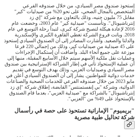
إستحوذ صندوق مصر السيادي، من خلال صندوقه الفرعي
المتخصص بالمجال الصحي، على نحو 20% من صيدليات "كير"
مقابل 75 مليون جنيه، وذلك بالتعاون مع شركة "إي زد
إنترناشيونال". وتأسست "صيدلية كير" عام 2003، وخضعت عام
2016 لإعادة هيكلة لتصبح شركة كبرى، لتبدأ رحلة التوسع في عام
2018. وباتت فروع الشركة تغطي القاهرة الكبرى والإسكندرية
والدلتا والصعيد. وأشارت المصادر إلى أن الصندوق السيادي إستحوذ
على 45 صيدلية من صيدليات كير، وذلك من إجمالي 220 فرعا
موزعة على جميع أنحاء البلد. وأضافت أن إستكمال الإجراءات
وعمليات نقل ملكية الأسهم سيتم خلال الأسابيع المقبلة، منبها إلى
أن عملية الإستحواذ تأتي في إطار الشراكة الإستراتيجية بين صندوق
مصر السيادي وصيدليات العزبي، وذلك بهدف التوسع في تقديم
خدمات دوائية للمواطنين. يشار إلى أن الصندوق السيادي أعلن في
مايو 2023 من خلال صندوقه الفرعي للخدمات الصحية والصناعات
الدوائية، وشركة "بي إنفستمنتس" القابضة، إطلاق شركة "إي زد
إنترناشيونال" بالشراكة مع "صيدلية العزبي"، بعدما قام الصندوق
بالإستحواذ على 49% من "العزبي".
"بريميوم" الإماراتية تستحوذ على حصة في رأسمال
شركة تحاليل طبية مصرية