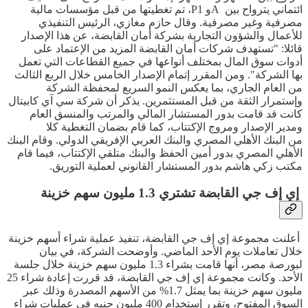
ائتماني يترواح بين Aو P1، تم تغطيتها من قبل مؤسسات مالية
مصرفية وغير مصرفية. وقال حازم مغازي، الرئيس التنفيذي
للأعمال والشؤون التجارية بشركة أمان القابضة، عن هذا الإصدار
قائلا: "تستهدف شركات أمان القابضة المزيد من الإعتماد على
أدوات سوق المال بمختلف أنواعها في جميع القطاعات التي تعمل
بها الشركة". ومن المقرر إتمام الإصدار الخامس خلال الربع الثالث
من العام الجاري، بما يعكس النمو السريع لمحفظة الشركة
وإستمرار الثقة من قبل المستثمرين. يذكر أن شركة سي آي كابيتال
كانت قد قامت بدور المستشار المالي والمرتب والمنسق العام
ومدير الإصدار ومروج الإكتتاب، كما قام بضمان التغطية كلا
من البنك الأهلي المصري والبنك العربي الإفريقي الدولي. وقام البنك
الأهلي المصري بدور أمين الحفظ والبنك متلقي الإكتتاب، فيما قام
مكتب زكي هاشم بدور المستشار القانوني لعملية التوريق.
إي إف جي القابضة تشتري 1.3 مليون سهم خزينة
أعلنت مجموعة إي إف جي القابضة، تنفيذ عملية شراء أسهم خزينة
خلال تعاملات يوم الأحد الماضي. وأوضحت الشركة، في بيان
لبورصة مصر، أنها قامت بشراء 1.3 مليون سهم خزينة خلال جلسة
الأحد. وكانت مجموعة إي إف جي القابضة، قد قررت إعادة شراء 25
مليون سهم خزينة بما يمثل 1.7% من الأسهم المصدرة وذلك عبر
السوق المفتوح، وتقرر إستخدام 400 مليون جنيه في عمليات شراء