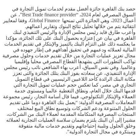
حصد بنك القاهرة جائزة أفضل مقدم لخدمات تمويل التجارة في
السوق المصرفي لعام 2024، “Best Trade finance provider”، عن
أعمال 2023، وهي الجائزة التي تمنحها Global Finance، وفقا لمعايير
انتقائية يتم من خلالها تحليل نتائج البنوك وتقارير أعمالهم.
وأعرب طارق فايد رئيس مجلس الإدارة والرئيس التنفيذي لبنك
القاهرة في بيان عن إعتزازه بحصول البنك على تلك الجائزة، مؤكدا
ما يعكسه ذلك على التزام البنك بالتميز والإبتكار في تقديم الخدمات
المالية لعملائه ودعمهم في تحقيق أهدافهم فى إطار جهوده في
مجال تعزيز عمليات التجارة من خلال تقديم خدمات وحلول مصرفية
تواكب التطورات التي يشهدها القطاع المصرفي محليا وإقليميا
وعالميا. وفي نفس السياق، أعرب بهاء الشافعي نائب رئيس مجلس
الإدارة التنفيذي، عن سعادته بفوز البنك بتلك الجائزة والتى تعزز
مكانة البنك الرائدة كأحد اللاعبين الرئيسيين في قطاع التمويل
التجاري في مصر، كما تعكس حجم عمليات تمويل التجارة التي
قدمها البنك خلال العام، ونطاق التغطية عالميا ومستوى خدمة
العملاء والإبتكار التكنولوجي. فيما قال أسامة النجار، رئيس مجموعة
المعاملات المصرفية الدولية: “يعمل بنك القاهرة دوما على تقديم
الحلول المتنوعة ودعم الشركات وتوسيع نطاق البيع لمختلف
المنتجات المصرفية المتكاملة المقدمة لعملاء البنك من الشركات،
مشيرا إلى أن البنك يلتزم بضمان سلاسة العمليات التجارية لعملائه
وخلق الحلول وتلبية إحتياجاتهم وتقديم خدمات مالية متفوقة
ومبتكرة في مجال التجارة الدولية”.