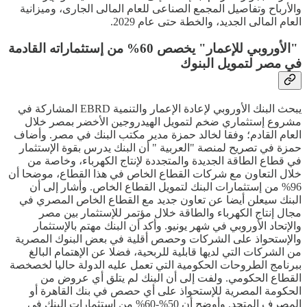
والأرباح وتفاصيل المجمع الصناعى للعام المالى الجارى، وميزانية
العام المالى الجديد، والخطة حتى عام 2029.
"الأوروبي للإعمار" يخصص 60% من إستثماراته القادمة
في مصر لتمويل البنوك
يبحث البنك الأوروبي لإعادة الإعمار والتنمية EBRD المشاركة في
مشروع إستثماري ضخم لتمويل الهيدروجين الأخضر بمصر خلال
العام القادم؛ وفقا لخالد حمزة مدير مكتب البنك في مصر. وأضاف
حمزة في تصريح لمنصة "العربية " أن البنك يدرس بقوة الإستثمار
في قطاع الطاقة الجديدة والمتجددة لإنتاج الكهرباء، وخاصة من
خلال التعاون مع شركات القطاع الخاص في هذا القطاع، موضحا أن
96% من إستثمارات البنك لتمويل القطاع الخاص. وأشار إلى أن
البنك سيعلن أيضا عن تعاون جديد مع القطاع الخاص المصري في
مجال إنتاج الكهرباء والطاقة خلال مؤتمر للإستثمار بين مصر
والإتحاد الأوروبي في شهر يونيو. وأكد أن البنك مهتم بالإستثمار
والإستحواذ على الشركات وحصص أقلية في بعض البنوك المصرية
من الشركات التي لديها قابلية للربحية، فضلا عن الإهتمام البالغ
ببرنامج الطروحات الحكومية التي تعمل عليه الدولة حاليا لخصخصة
القطاع الحكومي. ولفت إلى أن البنك لم يتلق أي عروض من
الحكومة المصرية للإستحواذ على أي حصص في بنك القاهرة أو
المصرف المتحد. وأوضح أن 50%-60% من إستثمارات البنك في