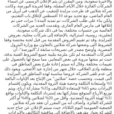
والأخيرة سعودية، ومن المقرر أن يتم الإعلان الرسمى عن أسماء
الشركات الفائزة خلال الأيام المقبلة، وفقا لجريدة البورصة. وكانت
شركة شلاتين قد طرحت مزايدة للتنقيب عن الذهب فى أبريل من
العام الماضى، مع تحديد موعد 10 أغسطس لإغلاق باب التقديم،
ولكن بناء على طلب الشركات، تم تمديد المدة 5 مرات حتى تم
إغلاقها فى مارس العام الجارى. وتقدمت العديد من الشركات
العالمية من جنسيات مختلفة، بما فى ذلك شركات سعودية،
إنجليزية، روسية، أسترالية، بالإضافة إلى شركات محلية، بعروض
للمزايدة. وقد تم تقييم العروض المقدمة من قبل لجنة مختصة وفقا
للشروط التى وضعتها شركة شلاتين بالتعاون مع وزارة البترول
المصرية. وأوضح مصدر فى تصريحات سابقة لـ”البورصة”، أن
الشركات المتقدمة لم تكن ملزمة بتلبية جميع الشروط الفنية بدقة،
حيث تم منحها مرونة فى بعض المعايير، مما سمح لها بالحصول على
تقييمات مختلفة. وقال أنه سيتم إعادة طرح بعض المناطق فى
منطقة وادى العلاقى، خلال شهر من إجازة عيد الأضحى، ويعود ذلك
إلى عدم تلقى الشركة عروضا مناسبة لهذه المناطق فى المزايدة
التى قيمت. وتحتسب حصة “شلاتين” من الإنتاج بعد الإتاوات البالغة
5% وإستعادة التكلفة وحصة هيئة الثروة المعدنية، ويكون إقتسام
الإيرادات بنحو 65% لإستعادة التكاليف و35% مشاركة أرباح، ويتم
توزيع الأرباح المتوقع مشاركتها بعد إسترداد التكلفة والإتاوات بواقع
31% لهيئة الثروة المعدنية، وأقل من 20% لشلاتين و49% أو أكثر
للشركة الفائزة. وأضاف أنه من المقرر أن تعقد شركة شلاتين
الجمعية العمومية اليوم الثلاثاء، حيث سيتم الإعلان عن جناح جديد
للشركة بجوار مقرهم، بالإضافة إلى مناقشة التكاليف والإيرادات