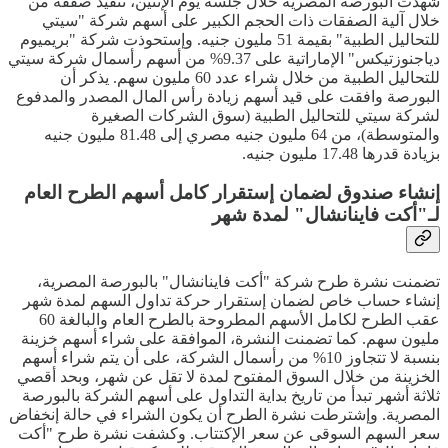
شهدت البورصة المصرية خلال جلسة يوم الإثنين، تنفيذ صفقة من
خلال آلية الصفقات ذات الحجم الكبير على أسهم شركة "سيتي
للتحاليل الطبية" بقيمة 51 مليون جنيه. وإستحوذت شركة "بريميوم
دياجنوزتيكس" الإماراتية على 9.37% من أسهم رأسمال شركة سيتي
للتحاليل الطبية من خلال شراء عدد 60 مليون سهم. يذكر أن
البورصة وافقت على قيد أسهم زيادة رأس المال المصدر والمدفوع
لشركة سيتي للتحاليل الطبية (سوق الشركات الصغيرة
والمتوسطة)، من 64 مليون جنيه مصري إلى 81.48 مليون جنيه
بزيادة قدرها 17.48 مليون جنيه.
إنشاء صندوق لضمان إستقرار كامل أسهم الطرح العام
لـ"أكت فاينانشال" لمدة شهر
تضمنت نشرة طرح شركة "أكت فاينانشال" بالبورصة المصرية،
إنشاء حساب خاص لضمان إستقرار حركة تداول السهم لمدة شهر
عقب الطرح لكامل الأسهم المطروحة بالطرح العام والبالغة 60
مليون سهم. كما تضمنت النشرة، الموافقة على شراء أسهم خزينة
بنسبة لا تتجاوز 10% من رأسمال الشركة، على أن يتم شراء أسهم
الخزينة من خلال السوق المفتوح لمدة لا تقل عن شهر، وبحد أقصي
ثلاثة أشهر تبدأ من تاريخ بداية التداول على أسهم الشركة بالبورصة
المصرية. وإشترطت نشرة الطرح أن يكون الشراء في حالة إنخفاض
سعر السهم السوقى عن سعر الإكتتاب. وكشفت نشرة طرح "أكت