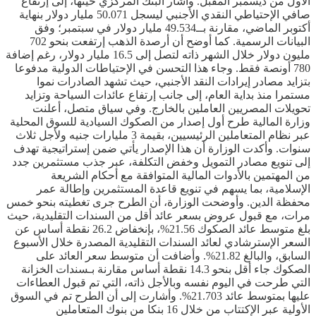
الأول من ديسمبر المقبل. وأشار البنك المركزي حينها، إلى إرتفاع
صافي الإحتياطي النقدي الأجنبي ليسجل 50.071 مليار دولار بنهاية
أكتوبر الماضي، مقارنة بــ49.534 مليار دولار في سبتمبر؛ وفق
البيانات الرسمية. كما أوضح أن أرصدة الذهب إرتفعت بنحو 702
مليون دولار خلال الشهر ذاته لتصل إلى 16.5 مليار دولار، رغم إضافة
780 أونصة فقط. وجاء هذا التحسن في الإحتياطات الدولية مدفوعا
بتزايد مصادر إيرادات النقد الأجنبي، حيث تشهد الصادرات نموا
مستمرا منذ بداية العام، إلى جانب إرتفاع عائدات السياحة وتزايد
تحويلات المصريين العاملين بالخارج. وفي سياق متصل، أعلنت
وزارة المالية طرح أول إصدار من الصكوك السيادية للسوق المحلية
عبر نظام المتعاملين الرئيسيين، بقيمة 3 مليارات جنيه ولأجل ثلاث
سنوات. وأكدت الوزارة أن هذا الإصدار يأتي ضمن إستراتيجية تهدف
إلى تنويع مصادر التمويل وخفض التكلفة، عبر جذب مستثمرين جدد
من المهتمين بالأدوات المالية المتوافقة مع أحكام الشريعة
الإسلامية، بما يسهم في تنويع قاعدة المستثمرين وإطالة عمر
محفظة الدين. وأوضحت الوزارة، أن الطرح جرى تغطيته بنحو خمس
مرات، مع قبول عروض بسعر عائد أقل من السندات التقليدية، حيث
بلغ متوسط عائد الصكوك 21.56%، بإنخفاض 26.2 نقطة أساس عن
السعر الإسترشادي لعائد السندات التقليدية المصدرة خلال الأسبوع
السابق، والبالغ 21.82%. وأضافت أن متوسط سعر العائد على
الصكوك جاء أقل بنحو 14.3 نقطة أساس مقارنة بـسندات الخزانة
التي طرحت في اليوم نفسه وبالأجل ذاته، التي تم قبول العطاءات
عليها بمتوسط عائد 21.703%. وأشارت إلى أن الطرح تم في السوق
الأولية عبر الإكتتاب من خلال 16 بنكا من بنوك المتعاملين