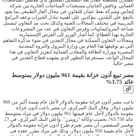
العماني. وناقش الجانبان مستجدات المباحثات الجارية بين شركة
إيجاس وشركة نفط عمان للتعاون في مجال الغاز الطبيعي بما يعود
بالنفع على البلدين، مؤكدين على أهمية تبادل الخبرات وعقد البرامج
التدريبية في مختلف المجالات الفنية وكذلك بحث مد التعاون ليشمل
صناعة البتروكيماويات وفرص التعاون في عدد من المشروعات
الجارية بهذا القطاع. كما أشار الوزير إلى الفرص الإستثمارية
ومجالات التعاون الممكنة في مجال التعدين في ضوء مذكرة التفاهم
التي تم توقيعها هذا العام بين وزارة البترول والثروة المعدنية
المصرية ووزارة الطاقة والمعادن العمانية لتعزيز التعاون في هذا
المجال الواعد، مستعرضا التطور الذي يشهده قطاع التعدين في
مصر حاليا.
مصر تبيع أذون خزانة بقيمة 961 مليون دولار بمتوسط
عائد 3.75%
باعت مصر أذون خزانة مقومة بالدولار لأجل عام بقيمة أكبر من 960
مليون دولار. وقال البنك المركزي، أن مصر باعت أذون خزانة
مقومة بالدولار لأجل عام قيمتها 961 مليون دولار في مزاد بمتوسط
عائد 3.750%، بحسب وكالة “رويترز”. وأعلن البنك المركزي، في 27
نوفمبر المنقضي، أن مصر تعتزم طرح أذون خزانة مقومة بالدولار
لأجل عام بقيمة 950 مليون دولار، وذلك في مزاد مقرر عقده في