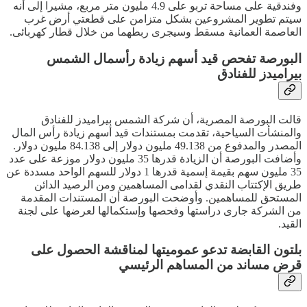
وفندقية على مساحة تربو على 4.9 مليون متر مربع، مشيرا إلى أنه
سيتم تطوير المشروعين بشكل متزامن على قطعتي أرض غرب
العاصمة العمانية مسقط وسيجرى ربطهما من خلال قطار كهربائى.
البورصة تفحص قيد أسهم زيادة رأسمال الشمس
بيراميدز للفنادق
قالت البورصة المصرية، أن شركة الشمس بيراميدز للفنادق
والمنشأت السياحية، تقدمت بمستندات قيد أسهم زيادة رأس المال
المصدر والمدفوع من 49.138 مليون دولار إلى 84.138 مليون دولار.
وأضافت البورصة أن الزيادة قدرها 35 مليون دولار موزعة على عدد
35 مليون سهم بقيمة إسمية قدرها 1 دولار للسهم الواحد مسددة عن
طريق الإكتتاب النقدي لقدامى المساهمين ومن الرصيد الدائن
المستحق للمساهمين. وأوضحت البورصة أن المستندات المقدمة
من الشركة جارى دراستها وفحصها وإستكمالها لعرضها على لجنة
القيد.
بلتون القابضة تدعو عموميتها لمناقشة الحصول على
قرض مساند من المساهم الرئيسي