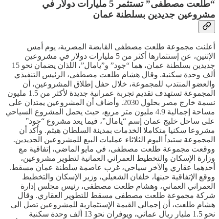
“طلعت مصطفى” تستثمر 5 مليارات دولار في
مشروعين جديدين بسلطنة عمان
أعلنت مجموعة طلعت مصطفى القابضة المصرية، يوم أمس
الإثنين، عن إستثمارها أكثر من 5 مليارات دولار في مشروعين
جديدين بسلطنة عمان، هما “جود” و”يامال”، اللذان يضمان نحو 15
ألف وحدة سكنية. وقال هشام طلعت مصطفى، الرئيس التنفيذي
والعضو المنتدب للمجموعة، خلال حفل إطلاق المشروعين، أن
المجموعة تستهدف تقديم تجربة عمرانية جديدة لأكثر من 1.5 مليون
نسمة خارج مصر بحلول 2030. وأضاف أن المشروعين يمتدان على
مساحة إجمالية 4.9 مليون متر مربع، حيث يحمل المشروع السياحي
على ساحل خليج عمان إسم “يامال”، فيما يعد مشروع “جود”
مشروعا سكنيا متكاملا الخدمات بمدينة السلطان هيثم. وأكد أن
المجموعة ستبدأ اليوم الثلاثاء عمليات البيع للمشروعين الجديدين.
ووقعت مجموعة طلعت مصطفى، في مايو الماضي، إتفاقية مع
وزارة الإسكان والتخطيط العمراني العمانية لتطوير مشروعين،
أحدهما عقاري والآخر سياحي، غرب عاصمة سلطنة عمان مسقط.
ووقع الإتفاقية حينها، خلفان الشعيلي، وزير الإسكان والتخطيط
العمراني العماني، وهشام طلعت مصطفى، رئيس مجلس إدارة
شركة مجموعة طلعت مصطفى مسقط للتطوير العقاري. وقال
هشام طلعت، أن إجمالي القيمة الإستثمارية للمشروعين تصل الى
نحو 1.5 مليار ريال عماني، ويوفران نحو 13 ألف وحدة سكنية