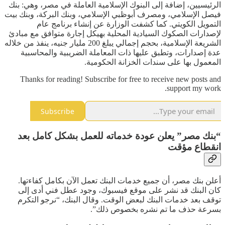
الرئيسيين، إضافة إلى البنوك الإسلامية العاملة في مصر، وهي: بنك
فيصل الإسلامي، ومصرف أبوظبي الإسلامي، وبنك البركة، وبنك بيت
التمويل الكويتي. كما كشفت الوزارة عن إنشاء برنامج عام
لإصدارات الصكوك السيادية المحلية بهيكل إجارة متوافق مع مبادئ
الشريعة الإسلامية، بحجم إجمالي يبلغ 200 مليار جنيه، ينفذ من خلاله
عدة إصدارات، وتطبق عليها ذات المعاملة الضريبية والمحاسبية
المعمول بها على سندات الخزانة الحكومية.
Thanks for reading! Subscribe for free to receive new posts and
support my work.
Subscribe
“بنك مصر” يعلن عودة خدماته للعمل بشكل كامل بعد
انقطاع مؤقت
أعلن بنك مصر، أن جميع خدمات البنك تعمل الآن بكامل كفاءتها.
كان البنك قد نشر على موقع فيسبوك، وجود عطل فني أدى إلى
توقف بعد خدمات البنك لبعض الوقت. وقال البنك، “نرجو التكرم
بسرعة حذف ما تم نشره بخصوص ذلك”.