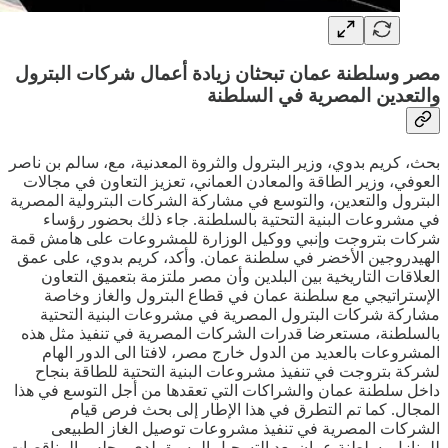
مصر وسلطنة عمان تبحثان زيادة أعمال شركات البترول
والتعدين المصرية في السلطنة
بحث، كريم بدوي، وزير البترول والثروة المعدنية، مع، سالم بن ناصر
العوفي، وزير الطاقة والمعادن العماني، تعزيز التعاون في مجالات
البترول والتعدين، والتوسع في مشاركة الشركات البترولية المصرية
في مشروعات البنية التحتية بالسلطنة. جاء ذلك بحضور رؤساء
شركات بتروجت وإنبي ووكيل الوزارة للمشروعات على هامش قمة
الهيدروجين الأخضر في سلطنة عمان. وأكد، كريم بدوي، على عمق
العلاقات التاريخية بين البلدين وأن مصر ملتزمة بتعميق التعاون
الإستراتيجي مع سلطنة عمان في قطاع البترول والغاز وخاصة
مشاركة شركات البترول المصرية في مشروعات البنية التحتية
بالسلطنة، مستعرضا قدرات الشركات المصرية في تنفيذ مثل هذه
المشروعات بالعديد من الدول خارج مصر، لافتا الى الدور الهام
لشركة بتروجت في تنفيذ مشروعات البنية التحتية للطاقة بنجاح
داخل سلطنة عمان والشراكات التي تعقدها من أجل التوسع في هذا
المجال. كما تم التطرق في هذا الإطار إلى بحث فرص قيام
الشركات المصرية في تنفيذ مشروعات توصيل الغاز الطبيعى
للمنازل بسلطنة عمان بعد التسجيل المسبق لدى مجلس المناقصات