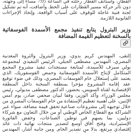
القطار، واستأنف القطار رحلته في الساعة 7:05 مساء إلى وجهته،
دون تأثر حركة مسير القطارات على الخط. وأضافت، أنه تم تشكيل
لجنة فنية عاجلة للوقوف على أسباب الواقعة، وإتخاذ الإجراءات
القانونية اللازمة.
وزير البترول يتابع تنفيذ مجمع الأسمدة الفوسفاتية
بالسخنة لتعظيم القيمة المضافة
إلتقى، المهندس كريم بدوي، وزير البترول والثروة المعدنية
المصري، المهندس مصطفى الجبلي، الرئيس التنفيذي لمجموعة
بولي سيرف للأسمدة، لمتابعة مستجدات تنفيذ مشروع المجمع
المتكامل لإنتاج الأسمدة الفوسفاتية وحمض الفوسفوريك، الذي
يعتمد على إستغلال خام الفوسفات المصري، وذلك في ضوء توقيع
عقد إقامة المشروع مؤخرا بمنطقة السخنة داخل المنطقة
الإقتصادية لقناة السويس، بحضور، الدكتور مصطفى مدبولي، رئيس
مجلس الوزراء. وأكد الوزير، وفقا لبيان صحفي صادر، يوم أمس
الإثنين، على أهمية تعظيم الإستفادة من خام الفوسفات المصري من
خلال توجيهه إلى مشروعات صناعية تحقق قيمة مضافة، سواء عبر
الشراكة مع القطاع الخاص الوطني أو من خلال التعاون مع شركاء
دوليين، بما يسهم في توطين الصناعات، وخفض الفاتورة
الإستيرادية، وفتح آفاق أوسع لتصدير منتجات نهائية ذات عائد
إقتصادي مرتفع، بدلا من تصدير الخام. ومن جانبه أشار، المهندس