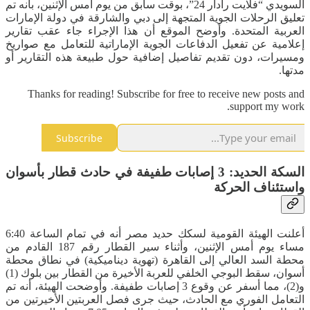
السويدي “فلايت رادار 24”، بوقت سابق من يوم أمس الإثنين، بأنه تم
تعليق الرحلات الجوية المتجهة إلى دبي والشارقة في دولة الإمارات
العربية المتحدة. وأوضح الموقع أن هذا الإجراء جاء عقب تقارير
إعلامية عن تفعيل الدفاعات الجوية الإماراتية للتعامل مع صواريخ
ومسيرات، دون تقديم تفاصيل إضافية حول طبيعة هذه التقارير أو
مدتها.
Thanks for reading! Subscribe for free to receive new posts and
support my work.
Subscribe
السكة الحديد: 3 إصابات طفيفة في حادث قطار بأسوان
واستئناف الحركة
أعلنت الهيئة القومية لسكك حديد مصر أنه في تمام الساعة 6:40
مساء يوم أمس الإثنين، وأثناء سير القطار رقم 187 القادم من
محطة السد العالي إلى القاهرة (تهوية ديناميكية) في نطاق محطة
أسوان، سقط البوجي الخلفي للعربة الأخيرة من القطار بين بلوك (1)
و(2)، مما أسفر عن وقوع 3 إصابات طفيفة. وأوضحت الهيئة، أنه تم
التعامل الفوري مع الحادث، حيث جرى فصل العربتين الأخيرتين من