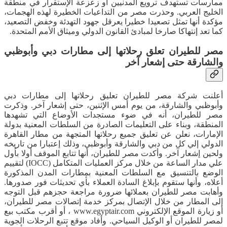
ممارسات تستهدف ترويع المدنيين أو زعزعة الإستقرار في منطقة
الخليج العربي. وحذرت مصر من التداعيات الخطيرة لهذه الهجمات،
مؤكدة أنها تمثل تصعيدا خطيرا يعرقل جهود التهدئة وخفض التصعيد،
كما تعد إنتهاكا صارخا لمبادئ القانون الدولي وميثاق الأمم المتحدة.
مصر للطيران تعلق رحلاتها إلى مطارات دبي وأبوظبي
والشارقة حتى إشعار آخر
أعلنت شركة مصر للطيران تعليق رحلاتها إلى مطارات دبي
وأبوظبي والشارقة، من يوم أمس الإثنين، حتى إشعار آخر. وذكرت
مصر للطيران، أنه في ضوء مستجدات الأوضاع التي تشهدها
المنطقة، وبناء على التعليمات الصادرة من السلطات المعنية بدولة
الإمارات، نعلن عن تعليق جميع رحلاتها المتجهة من مطار القاهرة
الدولي إلي كل من دبي والشارقة وأبوظبي، وذلك إعتبارا من تاريخه
ولحين إشعار آخر. وأكدت مصر للطيران، أنها تتابع الموقف أولا بأول
علي مدار الساعة من خلال مركز العمليات المتكامل (IOCC) لتقييم
الوضع بالتنسيق مع السلطات المعنية بمطارات المدن المذكورة
أعلاه، وأنها ستقوم بإبلاغ السادة العملاء بأي تحديثات فور صدورها.
وأهابت مصر للطيران بعملائها ضرورة مراجعة حجزهم قبل التوجه
إلى المطار من خلال الإتصال بمركز خدمة إتصالات مصر للطيران،
أو زيارة الموقع الإلكتروني www.egyptair.com ، أو أقرب مكتب بيع
لمصر للطيران أو الوكيل السياحي. وأفاد موقع تتبع الرحلات الجوية