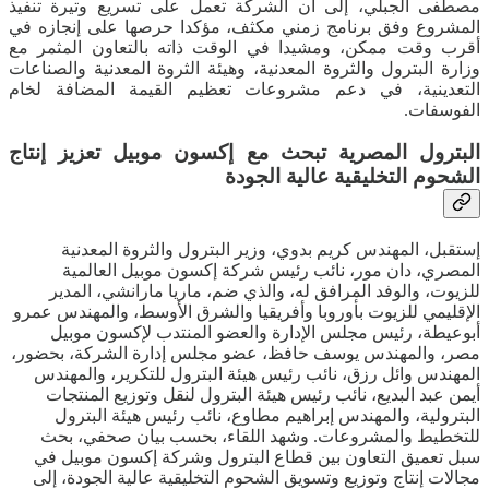
مصطفى الجبلي، إلى أن الشركة تعمل على تسريع وتيرة تنفيذ
المشروع وفق برنامج زمني مكثف، مؤكدا حرصها على إنجازه في
أقرب وقت ممكن، ومشيدا في الوقت ذاته بالتعاون المثمر مع
وزارة البترول والثروة المعدنية، وهيئة الثروة المعدنية والصناعات
التعدينية، في دعم مشروعات تعظيم القيمة المضافة لخام
الفوسفات.
البترول المصرية تبحث مع إكسون موبيل تعزيز إنتاج
الشحوم التخليقية عالية الجودة
إستقبل، المهندس كريم بدوي، وزير البترول والثروة المعدنية
المصري، دان مور، نائب رئيس شركة إكسون موبيل العالمية
للزيوت، والوفد المرافق له، والذي ضم، ماريا مارانشي، المدير
الإقليمي للزيوت بأوروبا وأفريقيا والشرق الأوسط، والمهندس عمرو
أبوعيطة، رئيس مجلس الإدارة والعضو المنتدب لإكسون موبيل
مصر، والمهندس يوسف حافظ، عضو مجلس إدارة الشركة، بحضور،
المهندس وائل رزق، نائب رئيس هيئة البترول للتكرير، والمهندس
أيمن عبد البديع، نائب رئيس هيئة البترول لنقل وتوزيع المنتجات
البترولية، والمهندس إبراهيم مطاوع، نائب رئيس هيئة البترول
للتخطيط والمشروعات. وشهد اللقاء، بحسب بيان صحفي، بحث
سبل تعميق التعاون بين قطاع البترول وشركة إكسون موبيل في
مجالات إنتاج وتوزيع وتسويق الشحوم التخليقية عالية الجودة، إلى