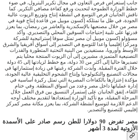
جانب إستعراض فرص التعاون في مجال تكرير البترول، في ضوء
خطط الوزارة الطموحة لتحديث ورفع كفاءة مصافي التكرير. كما
ناقش الجانبان فرص التوسع في أنشطة إنتاج وتوزيع الزيوت عالية
الجودة، في ظل ما تمتلكه إكسون موبيل من قاعدة إنتاج قوية في
مصر من خلال مصنعيها بالإسكندرية والعاشر من رمضان، بما يعزز
قدرتها على تلبية إحتياجات السوقين المحلي والتصديري. وأكد
مسؤولو إكسون موبيل أن مصر تمثل سوقا إستراتيجية للشركة
ومركزا إقليميا واعدا للتوسع في التصدير إلى أسواق أفريقيا والشرق
الأوسط وأوروبا، مستفيدين من البنية التحتية المتطورة والقدرات
التصنيعية المتميزة، مشيرين إلى أن الزيوت المنتجة محليا يتم
تصديرها حاليا إلى أكثر من 30 دولة، مع خطط لزيادتها إلى 45 دولة
خلال الفترة المقبلة. وأبدت الشركة رغبتها في زيادة إستثماراتها في
مجالات التصنيع والتكنولوجيا وإنتاج الشحوم التخليقية عالية الجودة،
مؤكدة إعتزازها بالكفاءات المصرية التي تمثل ركيزة أساسية في
إدارة عملياتها داخل مصر وعدد من أسواق المنطقة. وفي ختام
اللقاء، إتفق الجانبان على إستمرار التنسيق بين فرق العمل خلال
المرحلة المقبلة، مع تأكيد الوزارة إستعدادها لتقديم مختلف أوجه
الدعم اللازمة لتوسيع أنشطة الشركة، بما يعزز مكانة مصر كمركز
إقليمي للتصنيع والتصدير.
مصر تفرض 90 دولارا للطن رسم صادر على الأسمدة
الأزوتية لمدة 3 أشهر