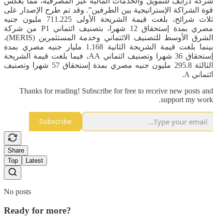
شركة درايف للتمويل والخدمات المالية غير المصرفية، مما يعكس
قوة الشراكة الإستراتيجية بين الطرفين”. وقد تم طرح الإصدار على
ثلاث شرائح، بلغت قيمة الشريحة الأولى 711.225 مليون جنيه
مصري بمدة إستحقاق 12 شهرا، بتصنيف ائتماني P1 من شركة
الشرق الأوسط للتصنيف الائتماني وخدمة المستثمرين (MERIS)،
بينما بلغت قيمة الشريحة الثانية 1.168 مليار جنيه مصري بمدة
إستحقاق 36 شهرا وتصنيف ائتماني AA، فيما بلغت قيمة الشريحة
الثالثة 295.8 مليون جنيه مصري بمدة إستحقاق 57 شهرا وتصنيف
ائتماني A.
Thanks for reading! Subscribe for free to receive new posts and
support my work.
Subscribe
Share
Top
Latest
No posts
Ready for more?