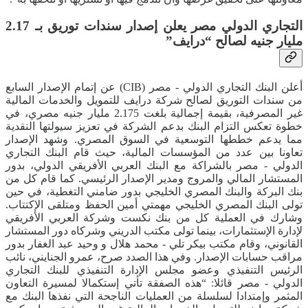
التجاري الدولي مصر يعلن إصدار سندات توريق بـ 2.17
مليار جنيه لصالح “درايف”
أعلن البنك التجاري الدولي - مصر (CIB) عن إتمام الإصدار السابع
من سندات التوريق لصالح شركة درايف للتمويل والخدمات المالية
غير المصرفية، بقيمة إجمالية بلغت 2.175 مليار جنيه مصري، في
خطوة تعكس التزام البنك بدعم الشركة في تعزيز سيولتها النقدية
مما يدعم خططها التوسعية في السوق المصري. وشهد الإصدار
تعاونا بين عدد من المؤسسات المالية، حيث قام البنك التجاري
الدولي - مصر بالشراكة مع البنك العربي الأفريقي الدولي، بدور
المستشار المالي والمروج ومدير الإصدار الرئيسي. كما قام كل من
بنك البركة والبنك المصري الخليجي بدور ضامني التغطية، في حين
تولى البنك المصري الخليجي مهمتي أمين الحفظ ومتلقى الإكتتاب.
وشارك في العملية كل من بنك نكست وشركة العربي الأفريقي
لإدارة الإستثمارات، بينما تولى مكتب الدريني وشركاه دور المستشار
القانوني، وقام مكتب بيكر تلي - محمد هلال و وحيد عبد الغفار بدور
مراقب حسابات الإصدار. وفي هذا الصدد صرح، عمرو الجنايني، نائب
الرئيس التنفيذي وعضو مجلس الإدارة التنفيذي للبنك التجاري
الدولي - مصر قائلا: “هذه الصفقة تأتي إستكمالا لمسيرة التعاون
المثمر وإمتدادا لسلسلة من العمليات الناجحة التي نفذها البنك مع