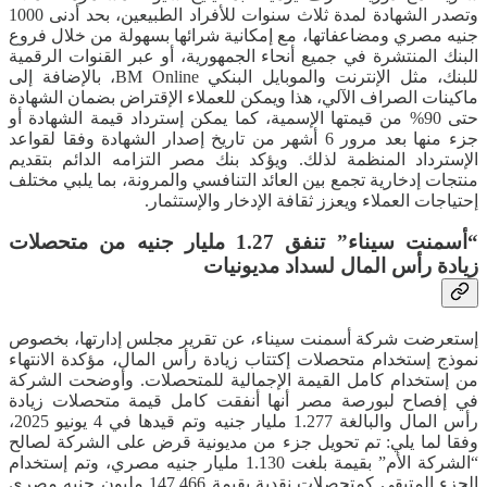
وتصدر الشهادة لمدة ثلاث سنوات للأفراد الطبيعين، بحد أدنى 1000
جنيه مصري ومضاعفاتها، مع إمكانية شرائها بسهولة من خلال فروع
البنك المنتشرة في جميع أنحاء الجمهورية، أو عبر القنوات الرقمية
للبنك، مثل الإنترنت والموبايل البنكي BM Online، بالإضافة إلى
ماكينات الصراف الآلي، هذا ويمكن للعملاء الإقتراض بضمان الشهادة
حتى 90% من قيمتها الإسمية، كما يمكن إسترداد قيمة الشهادة أو
جزء منها بعد مرور 6 أشهر من تاريخ إصدار الشهادة وفقا لقواعد
الإسترداد المنظمة لذلك. ويؤكد بنك مصر التزامه الدائم بتقديم
منتجات إدخارية تجمع بين العائد التنافسي والمرونة، بما يلبي مختلف
إحتياجات العملاء ويعزز ثقافة الإدخار والإستثمار.
“أسمنت سيناء” تنفق 1.27 مليار جنيه من متحصلات
زيادة رأس المال لسداد مديونيات
إستعرضت شركة أسمنت سيناء، عن تقرير مجلس إدارتها، بخصوص
نموذج إستخدام متحصلات إكتتاب زيادة رأس المال، مؤكدة الانتهاء
من إستخدام كامل القيمة الإجمالية للمتحصلات. وأوضحت الشركة
في إفصاح لبورصة مصر أنها أنفقت كامل قيمة متحصلات زيادة
رأس المال والبالغة 1.277 مليار جنيه وتم قيدها في 4 يونيو 2025،
وفقا لما يلي: تم تحويل جزء من مديونية قرض على الشركة لصالح
“الشركة الأم” بقيمة بلغت 1.130 مليار جنيه مصري، وتم إستخدام
الجزء المتبقي كمتحصلات نقدية بقيمة 147.466 مليون جنيه مصري