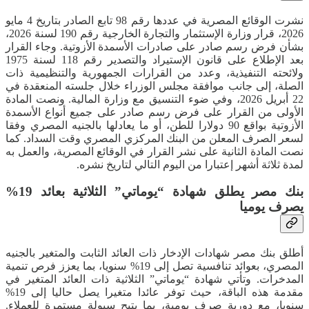
نشرت الوقائع المصرية في عددها رقم 98 تابع الصادر بتاريخ 4 مايو
2026، قرار وزارة الإستثمار والتجارة الخارجية رقم 190 لسنة 2026،
بشأن فرض رسم صادر على صادرات الأسمدة الأزوتية. وجاء القرار
بعد الإطلاع على قانون الإستيراد والتصدير رقم 118 لسنة 1975
ولائحته التنفيذية، وعدد من القرارات الجمهورية والتنظيمية ذات
الصلة، إلى جانب موافقة مجلس الوزراء خلال جلسته المنعقدة في
22 أبريل 2026، وفي ضوء التنسيق مع وزارة المالية. ونصت المادة
الأولى من القرار على فرض رسم صادر على جميع أنواع الأسمدة
الأزوتية بواقع 90 دولارا للطن، أو ما يعادلها بالجنيه المصري وفقا
لسعر الصرف المعلن من البنك المركزي المصري وقت السداد. كما
نصت المادة الثانية على نشر القرار في الوقائع المصرية، والعمل به
لمدة ثلاثة أشهر إعتبارا من اليوم التالي لتاريخ نشره.
بنك مصر يطلق شهادة “يوماتي” الثلاثية بعائد 19%
يصرف يوميا
أطلق بنك مصر شهادات الإدخار ذات العائد الثابت والمتغير بالجنيه
المصري، بعوائد تنافسية تصل إلى 19% سنويا، بما يعزز فرص تنمية
المدخرات. وتأتي شهادة “يوماتي” الثلاثية ذات العائد المتغير في
مقدمة هذه الباقة، حيث توفر عائدا متغيرا يصل حاليا إلى 19%
سنويا، مع دورية صرف يومية، بما يتيح سيولة مستمرة للعملاء.