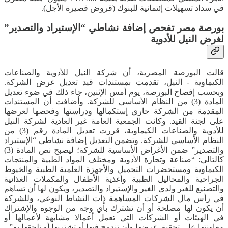
في سداد تسهيلات إئتمانية للبنوك (قروض قصيرة الأجل).
بورصة مصر تفحص إضافة نشاطي “الإستيراد والتصدير”
لغرض النيل للأدوية
قالت البورصة المصرية، أن شركة النيل للأدوية والصناعات
الكيماوية - النيل، تقدمت بمستندات قيد تعديل غرض الشركة.
وبحسب إفصاح البورصة، يوم أمس الإثنين، جاء ذلك في ضوء تعديل
المادة (3) من النظام الأساسي للشركة. وأضافت أن المستندات
المقدمة من الشركة جاري إستكمالها ودراستها وفحصها لعرضها
على لجنة القيد. وكانت الجمعية العامة غير العادية لشركة النيل
للأدوية والصناعات الكيماوية، قررت تعديل المادة رقم (3) من
النظام الأساسي للشركة. وتضمن التعديل إضافة نشاطي “الإستيراد
والتصدير” ضمن الأغراض الأساسية للشركة؛ ليصبح نص المادة (3)
كالتالي: “صناعة وتجارة الأدوية ومختلف المواد الطبية والمنتجات
الكيماوية ومستحضرات التجميل والأجهزة العلمية الطبية والخيوط
الجراحية والمحاليل الطبية وأغذية الأطفال والمكملات الغذائية
والتصنيع للغير ولدى الغير والإستيراد والتصدير، ويكون لها أن تساهم
في رأس مال الشركات المساهمة ذات النشاط النوعي، وللشركة
أن يكون لها مصلحة أو أن تشترك بأي وجه من الوجوه والإشتراك
في الهيئات أو الشركات التي تعمل أعمالا مشابهة لأعمالها أو
معاونتها على تحقيق غرضها وأن تندمج فيها أو تشتريها أو تلحقها به”.