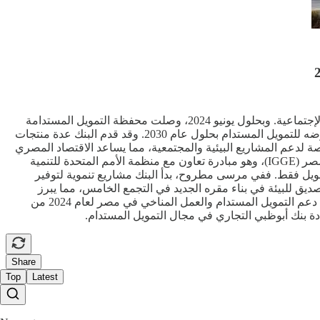
أكد بنك أبوظبي التجاري (ADCB) مصر التزامه بالإستدامة في قطاع البنوك من خلال إعطاء الأولوية للمشاريع التي تعزز المسؤولية البيئية والإجتماعية. وبحلول يونيو 2024، وصلت محفظة التمويل المستدامة
للبنك إلى 4 مليارات جنيه، مما يعكس التزامه بالتنمية المستدامة. وقد وضع البنك هدفا طموحا لضمان تخصيص 15% من إجمالي محفظة قروضه للتمويل المستدام بحلول عام 2030. وقد قدم البنك عدة منتجات
دعم المشاريع البيئية والمجتمعية، مما يساعد الاقتصاد المصري
وعملاءه على الإنتقال إلى مستقبل مستدام. وفي وقت سابق من هذا العام، إنضم بنك أبوظبي التجاري إلى برنامج النمو الأخضر الشامل في مصر (IGGE)، وهو مبادرة تعاون مع منظمة الأمم المتحدة للتنمية
ة التمويل فقط. ففي مرسى مطروح، بدأ البنك مشاريع تنموية لتوفير
صديق للبيئة في بناء مقره الجديد في التجمع الخامس، مما يبرز
التزامه بتطوير المجتمعات الخضراء. وقد تم تكريم مساهمات البنك في مجال الاستدامة عندما حصل على جائزة التميز المصرفي والإنجاز في دعم التمويل المستدام والعمل المناخي في مصر لعام 2024 من
ادة بنك أبوظبي التجاري في مجال التمويل المستدام.
Share
Top
Latest