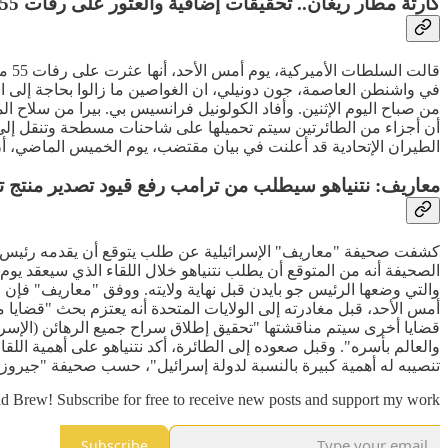
كارثة مطار ريغان.. تحقيقات إضافية والعثور على رفات 55 ضحية
من صباح اليوم الإثنين. وأفاد الكولونيل فرانسيس بي. بيرا من سلاح ال
أن أجزاء من الطائرتين سيتم تحميلها على شاحنات مسطحة وتنقل إلى 
الطيران الإتحادية قد أعلنت في بيان مقتضب، يوم الخميس الماضي، أن طائرة ركا
معاريف: نتنياهو سيطلب من ترامب رفع قيود تصدير منتج 
كشفت صحيفة "معاريف" الإسرائيلية عن طلب يتوقع أن يقدمه رئيس الوزراء
الصحيفة أنه من المتوقع أن يطلب نتنياهو خلال اللقاء الذي سيعقد يوم 
والتي وضعها الرئيس جو بايدن قبل نهاية ولايته. ووفق "معاريف" فإن ط
أمس الأحد، قبل مغادرته إلى الولايات المتحدة أنه يعتزم بحث "قضاي
قضايا أخرى سيتم مناقشتها "تحقيق إطلاق سراح جميع الرهائن (الإسرائي
والعالم بأسره". وقبل صعوده إلى الطائرة، أكد نتنياهو على أهمية الل
تنصيبه له أهمية كبيرة بالنسبة لدولة إسرائيل"، حسب صحيفة "جيروز
d Brew! Subscribe for free to receive new posts and support my work.
Subscribe