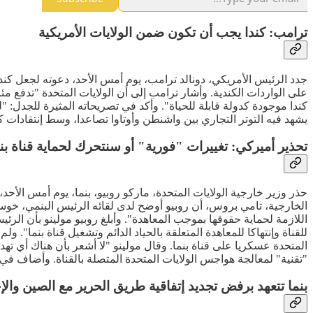
ترامب: كندا يجب أن تكون ضمن الولايات الأمريكية
على الواردات الكندية. وأشار ترامب إلى أن الولايات المتحدة "تدفع مئ
يشهد فيه التوتر التجاري بين واشنطن وأوتاوا تصاعدا، وسط إنتقادات كن
تحذير أميركي: تغييرات "فورية" أو سنتحرك لحماية قناة بن
حذر وزير خارجية الولايات المتحدة، ماركو روبيو، بنما، يوم أمس الأحد
الخارجية، تامي بروس، أن روبيو أوضح لدى لقائه الرئيس البنمي، خوسيه
اللازمة لحماية حقوقها بموجب المعاهدة". وأبلغ روبيو مولينو بأن الر
للقناة وإنتهاكا للمعاهدة المتعلقة بالحياد الدائم وتشغيل قناة بنما". 
المتحدة عسكريا على قناة بنما. وقال مولينو "لا أشعر بأن هناك أي تهد
"تقنية" لمعالجة هواجس الولايات المتحدة المتصلة بالقناة. وأضاف في
بنما تتعهد برفض تجديد إتفاقية طريق الحرير مع الصين والإ