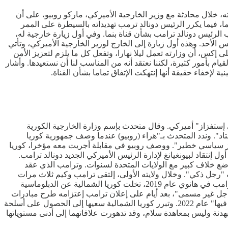
ه، خلال محادثة مع وزير الخارجية الأميركي، ماركو روبيو، على أن
، فيما يكرر الرئيس دونالد ترمب تهديداته بالسيطرة على الممر
الرئيس دونالد ترامب بشأن قناة بنما. وفي أول زيارة خارجية له،
الأحد. وهذه أول زيارة إلى الخارج لوزير الخارجية الأميركي، وتأتي
كس، أن وزارته تعمل ليلا نهارا، وتفعل كل ما يلزم لتعزيز الأمن
ام بأمور كثيرة، لكننا نعتقد أنه من المناسب لنا أن نستعيدها. وأشار
لإخفاء حقيقة أنها إنتهكت الإتفاق تماما بشأن القناة.
ع أي إستفزاز" أميركي. وقال متحدث بإسم وزارة الخارجية الكورية
تاد". وندد المتحدث بـ"هراء (روبيو) عندما وصف جمهورية كوريا
فزاز سياسي خطير". ووصف روبيو في مقابلة أجريت معه مؤخرا، كوريا
 إنتقاد لبيونغيانغ لإدارة الرئيس الأميركي الجديد دونالد ترامب.
وضع خلاف كبير مع الولايات المتحدة لسنوات. وترامب الذي عقد
 "رجل ذكي". وخلال ولايته الأولى، إلتقى ترامب وكيم ثلاث مرات
لكن واشنطن فشلت في إحراز تقدم كبير في الجهود الرامية إلى نزع الأسلحة النووية في كوريا الشمالية. ومنذ إنهيار القمة الثانية بين كيم وترامب في هانوي عام 2019، تخلت كوريا الشمالية عن الدبلوماسية
 أجل غير مسمى"، بعد أيام على إعلان ترامب إعتزامه طرح مبادرات
دبلوماسية جديدة على الزعيم المعزول. ورغم العقوبات الإقتصادية الخانقة المفروضة عليها، أعلنت كوريا الشمالية نفسها قوة نووية "لا رجعة فيها" عام 2022. وتبرر كوريا الشمالية سعيها إلى الحصول على أسلحة
ية بردع تهديدات الولايات المتحدة وحلفائها، بما في ذلك كوريا الجنوبية. ولا تزال الكوريتان في حالة حرب منذ انتهاء النزاع بينهما عام 1953 بهدنة وليس بمعاهدة سلام، وقد تدهورت علاقاتهما إلى أدنى مستوياتها