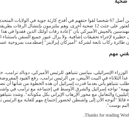
في واشنطن العاصمة، جون دونيلي، ان الغواصين ما زالوا بحاجة إلى العثور على جثث 12 
مهندسين بالجيش الأميركي بأن "إعادة رفات أولئك الذين فقدوا في هذا ا
حظيرة لإجراء تحقيقات إضافية. ولا يزال عبور جميع السفن باستثناء 
ب تابعة لشركة "أميركان إيرلاينز" إصطدمت بمروحية عسكرية أثناء إقترابها من 
تقني مهم
 الإسرائيلي، بنيامين نتنياهو، للرئيس الأميركي، دونالد ترامب، خلال 
غدا الثلاثاء في البيت الأبيض، من الرئيس ترامب، رفع القيود المفروضة 
لب نتنياهو يأتي بعدما قدرت إسرائيل أن هذه الخطوة من شأنها أن تضر ب
ا مهمة" تواجه إسرائيل والشرق الأوسط في إجتماعه مع ترامب في واشن
ليين) والتعامل مع محور الإرهاب الإيراني بكل مكوناته". وشدد نتنياه
قاء قائلا "أتوجه الآن إلى واشنطن لحضور إجتماع مهم للغاية مع الرئيس
اليم بوست".
Thanks for reading Worl