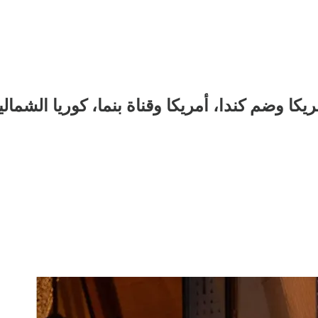
كا وضم كندا، أمريكا وقناة بنما، كوريا الشمالي