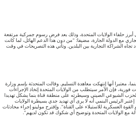
كية الـ51، في تصريحات من شأنها أن تزيد التوتر مع إحدى أبرز حلفاء الولايات المتحدة، وذلك بعد فرض رسوم جمركية مرتفعة
جاري مع الدولة الجارة، مضيفا: "من دون هذا الدعم الهائل، لما كانت
لك، على كندا أن تصبح ولايتنا الـ51 الغالية"، مما يعكس موقفه المتشدد تجاه الشراكة التجارية بين البلدين. وتأتي هذه التصريحات في وقت
ا، معتبرا أنها إنتهكت معاهدة التسليم. وقالت المتحدثة بإسم وزارة
ت فورية، فإن الأمر سيتطلب من الولايات المتحدة إتخاذ الإجراءات
وذ الحزب الشيوعي الصيني وسيطرته على منطقة قناة بنما يشكل تهديدا
ه إعتبر الرئيس البنمي أنه لا يرى أي تهديد جدي بسيطرة الولايات
القوة العسكرية للاستيلاء على القناة". وإقترح مولينو إجراء محادثات
لة مع الولايات المتحدة وتوضيح أي شكوك قد تكون لديهم".