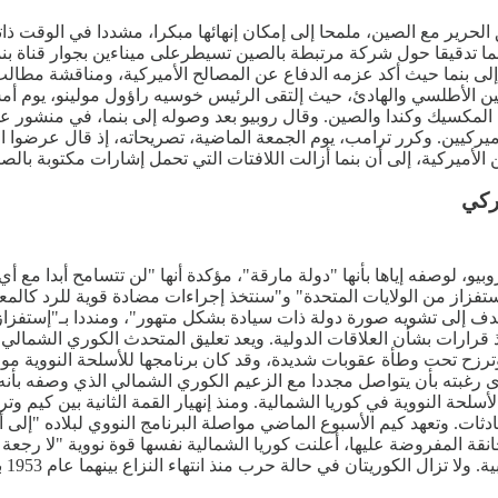
لحرير مع الصين، ملمحا إلى إمكان إنهائها مبكرا، مشددا في الوقت ذات
ما تدقيقا حول شركة مرتبطة بالصين تسيطرعلى ميناءين بجوار قناة بنما
إلى بنما حيث أكد عزمه الدفاع عن المصالح الأميركية، ومناقشة مطالب 
طين الأطلسي والهادئ، حيث إلتقى الرئيس خوسيه راؤول مولينو، يوم أمس 
كسيك وكندا والصين. وقال روبيو بعد وصوله إلى بنما، في منشور على إ
يركيين. وكرر ترامب، يوم الجمعة الماضية، تصريحاته، إذ قال عرضوا القي
يركية، إلى أن بنما أزالت اللافتات التي تحمل إشارات مكتوبة بالصينية 
يركي
 روبيو، لوصفه إياها بأنها "دولة مارقة"، مؤكدة أنها "لن تتسامح أبدا م
 إستفزاز من الولايات المتحدة" و"سنتخذ إجراءات مضادة قوية للرد كالمع
ة تهدف إلى تشويه صورة دولة ذات سيادة بشكل متهور"، ومنددا بـ"إست
 قرارات بشأن العلاقات الدولية. ويعد تعليق المتحدث الكوري الشمالي أول
 وترزح تحت وطأة عقوبات شديدة، وقد كان برنامجها للأسلحة النووية م
دى رغبته بأن يتواصل مجددا مع الزعيم الكوري الشمالي الذي وصفه بأنه
ات. وتعهد كيم الأسبوع الماضي مواصلة البرنامج النووي لبلاده "إلى
نوو