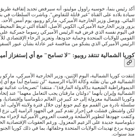
أكد رئيس بنما، خوسيه راوول مولينو، أنه سيرفض تجديد إتفاقية طريق ا
سيادة بلاده على القناة "غير قابلة للتفاوض". وباشرت السلطات في بن
المائي. ووصل وزير الخارجية الأميركي، ماركو روبيو، يوم أمس الأحد، 
يزور وزير الخارجية الأميركي، الكوبي الأصل، القناة التي تربط المحي
في اليوم نفسه الذي فرض فيه الرئيس الأميركي رسوما جمركية على الم
القومي للولايات المتحدة وحماية حدودها، وتعزيز الرخاء الإقتصادي للأم
الرئيس الأميركي الذي يشكو من منافسة غير عادلة بشأن عبور السفن الأم
كوريا الشمالية تنتقد روبيو: "لا تسامح" مع أي إستفزاز أم
إنتقدت كوريا الشمالية، اليوم الإثنين، وزير الخارجية الأميركي، ماركو
الشمالية في بيان نقلته وكالة الأنباء الرسمية "لن نتسامح أبدا مع أي
الديموقراطية الشعبية بـ(الدولة المارقة)"، منتقدا "تصريحات عدائي
الشمالية وإيران بأنهما "دولتان مارقتان يجب التعامل معهما" عند إتخاذ
وكوريا الشمالية معزولة إلى حد كبيرعن العالم دبلوماسيا وإقتصاديا،
سلسلة نادرة من القمم مع كيم جونغ أون خلال فترة ولايته الأولى، أب
وكثفت جهودها لتطوير الأسلحة ورفضت العروض الأميركية لإجراء محادث
منذ سنوات.