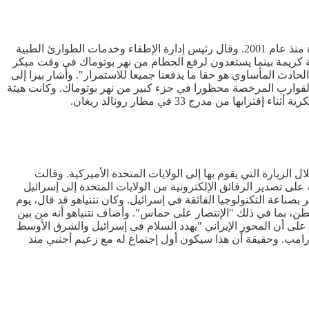
قالت السلطات الأميركية، يوم أمس الأحد، أنها عثرت على رفات 55 من أصل 67 شخصا لقوا حتفهم في أفدح كارثة جوية في الولايات المتحدة منذ عام 2001. وقال رئيس إدارة الإطفاء وخدمات الطوارئ الطبية
ضحية أخرى، وهم ملتزمون بإنتشال الرفات بطريقة كريمة بينما يستعدون لرفع الحطام من نهر بوتوماك في وقت مبكر
لحادث المأساوي هو حقا ما يدفعنا جميعا للاستمرار". وأشار بيرا إلى
القوارب المرخصة محظورا في جزء كبير من نهر بوتوماك. وكانت هيئة
مدرج 33 في مطار رونالد ريغان.
الزيارة التي يقوم بها إلى الولايات المتحدة الأميركية. وقالت
على تصدير الرقائق الإلكترونية من الولايات المتحدة إلى إسرائيل
صناعة التكنولوجيا الفائقة في إسرائيل. وكان نتنياهو قد قال، يوم
طن، بما في ذلك "الإنتصار على حماس". وأضاف نتنياهو أنه من بين
و على أن المحور الإيراني "يهدد السلام في إسرائيل والشرق الأوسط
 ترامب. وحقيقة أن هذا سيكون أول إجتماع له مع زعيم أجنبي منذ