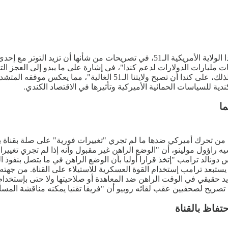
جدد الرئيس الأمريكي، دونالد ترامب، يوم أمس الأحد، دعوته لجعل كندا الولاية الأمري
ات مليارات الدولارات لدعم كندا"، في إشارة على ما يبدو إلى العجز الت
كندا موجودة كدولة قابلة للحياة". وأكد في تصريحاته المثيرة للجدل: "لذ
دية للسياسات الحمائية الأميركية وتأثيرها في الاقتصاد الكندي.
ما
، من تحرك أميركي ضدها ما لم تجري "تغييرات فورية" على صلة بقناة بنم
 راؤول مولينو، أن "الوضع الراهن غير مقبول وأنه إذا لم تجري تغييرا
ئيس دونالد ترامب "إتخذ قرارا أوليا بأن الوضع الراهن في ما يتصل بنف
ولم يستبعد ترامب إستخدام القوة العسكرية للاستيلاء على القناة. من جهت
يد حقيقي في الوقت الراهن ضد المعاهدة أو صلاحيتها ولا حتى بإستخدام 
 تصريح لصحفيين عقب لقائه روبيو أن "فريقا تقنيا يمكنه مناقشة المسأ
حتفاظ بالقناة