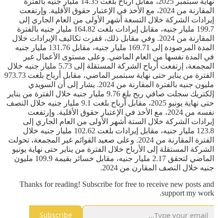
نهاية سبتمبر 2025، مقابل أرباح بلغت 14.35 مليار جنيه بالفترة
المقارنة من 2024، مع الأخذ في الإعتبار حقوق الأقلية. وإرتفعت
إيرادات الشركة خلال التسعة أشهر الأولى من العام الجاري إلى
199.7 مليار جنيه، مقابل إيرادات بلغت 164.82 مليار جنيه بالفترة
المقارنة من 2024. وفي مقابل ذلك، قفزت تكاليف الإيرادات خلال
المدة المرصودة إلى 169.71 مليار جنيه، مقابل 131.76 مليار جنيه
في المدة نفسها من العام الماضي. وعلى مستوى الأعمال غير
المجمعة، إرتفعت أرباح الشركة المستقلة إلى 5.73 مليار جنيه خلال
الفترة من يناير حتى نهاية سبتمبر الماضي، مقابل أرباح بلغت 973.73
مليون جنيه بالفترة المقارنة من 2024. يشار إلى أن السويدي
إلكتريك سجلت صافي ربح بلغ 9.76 مليار جنيه خلال الفترة من يناير
حتى نهاية يونيو 2025، مقابل أرباح بلغت 9.1 مليار جنيه خلال النصف
نفسه من 2024، مع الأخذ في الإعتبار حقوق الأقلية. وإرتفعت
إيرادات الشركة خلال الستة أشهر الأولى من العام الجاري إلى
123.8 مليار جنيه، مقابل إيرادات بلغت 102.62 مليار جنيه خلال
الفترة المقارنة من 2024. وعلى صعيد القوائم غير المجمعة، تحولت
الشركة المستقلة إلى الأرباح خلال الفترة من يناير حتى نهاية يونيو
الماضي لتحقق 2.17 مليار جنيه، مقابل خسائر بقيمة 109.9 مليون
جنيه خلال النصف المقارن من 2024.
Thanks for reading! Subscribe for free to receive new posts and
support my work.
Subscribe