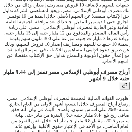
جنيهات للسهم بالإضافة 10 قروش مصاريف إصدار، وذلك من خلال
بنك مصرف أبوظبي الإسلامي- مصر. ويحق لمساهمي الشركة تداول
حق الإكتتاب منفصلا عن السهم الأصلي خلال المدة من 19 نوفمبر
الجاري حتى 1 ديسمبر المقبل. جاء ذلك بعد موافقة الجمعية العامة
العادية وغير العادية لمصرف أبوظبي الإسلامي - مصر، على زيادة
رأس المال، المصدر والمدفوع من 12 مليار جنيه إلى 15 مليار جنيه،
بزيادة قدرها 3 مليارات جنيه، موزعة على 300 مليون سهم بقيمة
إسمية 10 جنيهات للسهم ومصاريف إصدار 10 قروش للسهم، وذلك
عن طريق دعوة قدامى المساهمين للاكتتاب في أسهم الزيادة نقدا
مع إعمال حقوق الأولوية والسماح بتداول حق الإكتتاب منفصلا عن
السهم الأصلي.
أرباح مصرف أبوظبي الإسلامي مصر تقفز إلى 9.44 مليار
جنيه خلال 9 أشهر
أظهرت القوائم المالية المجمعة لمصرف أبوظبي الإسلامي- مصر،
إرتفاع أرباح المصرف خلال التسعة أشهر الأولى من العام الجاري
بنسبة 39%، على أساس سنوي. وأضاف البنك في بيان، أنه حقق
صافي ربح بلغ 9.44 مليار جنيه خلال الفترة من يناير حتى نهاية
سبتمبر 2025، مقابل 6.8 مليار جنيه أرباحا خلال نفس الفترة من
العام الماضي، مع الأخذ في الإعتبار حقوق الأقلية. وإرتفع عائد
المرابحات والمشاركات والمضاربات والإيرادات المشابهة خلال