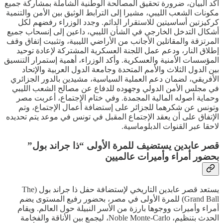
أكد البيان، ضرورة تحقيق المصالحة الوطنية الشاملة بمشاركة جميع
مكونات الشعب الليبي، مشيرا إلى الترابط الوثيق بين الأمن والتنمية
كركيزتين أساسيتين للاستقرار الدائم. وجدد الوزراء رفضهم لكل
أشكال التدخل الخارجي في الشأن الليبي، داعين إلى إنسحاب جميع
المرتزقة والمقاتلين الأجانب من الأراضي الليبية، وتثبيت إتفاق وقف
إطلاق النار، ودعم عمل اللجنة العسكرية المشتركة لإعادة توحيد
المؤسسات الأمنية والعسكرية. وأكد الوزراء، أهمية إستمرار التنسيق
بين الدول الثلاث والأمم المتحدة وجامعة الدول العربية والإتحاد
الأفريقي، لضمان دعم العملية السياسية، مشيدين بالدور الجزائري
في مجلس الأمن الدولي وجهوده للدفاع عن مصالح الشعب الليبي
وحماية أصوله المالية المجمدة. وفي ختام الإجتماع، أعربت مصر
وتونس عن شكرهما للجزائر على إستضافة أعمال الإجتماع، وتم
الإتفاق على أن يعقد الإجتماع المقبل في تونس في موعد يتم تحديده
لاحقا عبر القنوات الدبلوماسية.
قصر عابدين يستضيف للمرة الأولى “ذا جراند بول”
بحضور أمراء وأميرات عالميين
يستعد قصر عابدين التاريخي لإستضافة حفل ذا جراند بول (The
Grand Ball) للمرة الأولى في مصر، بحضور رفيع المستوى يضم
أمراء وأميرات ووجوها بارزة من الأسر النبيلة حول العالم. ويقام
الحدث بتنظيم، Noble Monte-Carlo، ليجمع بين الأناقة والفخامة