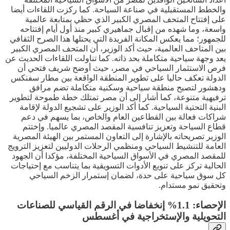
والخطط المستقبلية في صناعة السياحة. كما ركزت اللقاءات أيضا
على إفتتاح المتحف المصري الكبير الذي حظي بمتابعة عالمية
واسعة، وما شهده من إقبال جماهيري كبير منذ أول أيام إفتتاحه
للجمهور؛ مما يعكس المكانة الفريدة التي يحتلها هذا الصرح الثقافي
بين المتاحف العالمية، حيث أكد الوزير، أن المتحف المصري الكبير
يعد وجهة سياحية متكاملة بحد ذاته. كما تناولت اللقاءات الحديث عن
فرص الاستثمار السياحي في مصر، حيث أوضح شريف فتحي أن
الدولة تعكف حاليا على تطوير المنطقة الواقعة بين مطار سفنكس
ودهشور لتصبح منطقة سياحية وسكنية متكاملة تضم مرافق
ترفيهية متنوعة، كما أشار إلى أن مصر تمتلك خطة طموحة لتطوير
البنية التحتية السياحية. كما أكد الوزير على تشجيع الدولة لإقامة
شراكات فعالة بين القطاعين العام والخاص، بما يسهم في دعم
قطاع السياحة وتعزيز تنافسية المقصد المصري عالميا. وإختتم
الوزير تصريحاته بالإشارة إلى التعاون المستمر بين الهيئة المصرية
العامة للتنشيط السياحي ومنظمي الرحلات الدوليين لتعزيز الترويج
للمقصد المصري في الأسواق السياحية المختلفة، مؤكدا أن الجهود
الحالية تركز على تنويع الأدوات التسويقية بما يتناسب مع إحتياجات
كل سوق سياحية على حدة، لضمان إستمرار الزخم السياحي
وتحقيق نمو مستدام.
الإحصاء: 1.1% إنخفاضا في الرقم القياسي للصناعات
التحويلية والإستخراجية في أغسطس