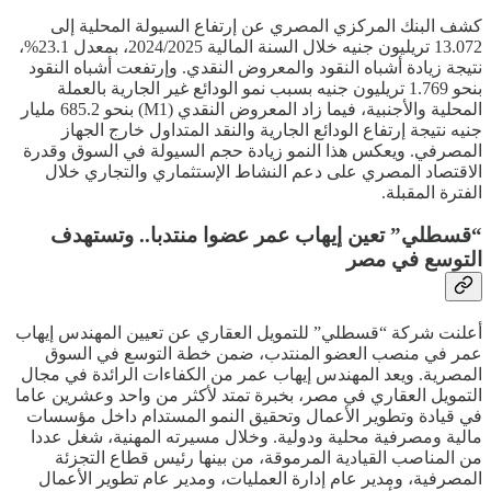
كشف البنك المركزي المصري عن إرتفاع السيولة المحلية إلى
13.072 تريليون جنيه خلال السنة المالية 2024/2025، بمعدل 23.1%،
نتيجة زيادة أشباه النقود والمعروض النقدي. وإرتفعت أشباه النقود
بنحو 1.769 تريليون جنيه بسبب نمو الودائع غير الجارية بالعملة
المحلية والأجنبية، فيما زاد المعروض النقدي (M1) بنحو 685.2 مليار
جنيه نتيجة إرتفاع الودائع الجارية والنقد المتداول خارج الجهاز
المصرفي. ويعكس هذا النمو زيادة حجم السيولة في السوق وقدرة
الاقتصاد المصري على دعم النشاط الإستثماري والتجاري خلال
الفترة المقبلة.
“قسطلي” تعين إيهاب عمر عضوا منتدبا.. وتستهدف
التوسع في مصر
أعلنت شركة “قسطلي” للتمويل العقاري عن تعيين المهندس إيهاب
عمر في منصب العضو المنتدب، ضمن خطة التوسع في السوق
المصرية. ويعد المهندس إيهاب عمر من الكفاءات الرائدة في مجال
التمويل العقاري في مصر، بخبرة تمتد لأكثر من واحد وعشرين عاما
في قيادة وتطوير الأعمال وتحقيق النمو المستدام داخل مؤسسات
مالية ومصرفية محلية ودولية. وخلال مسيرته المهنية، شغل عددا
من المناصب القيادية المرموقة، من بينها رئيس قطاع التجزئة
المصرفية، ومدير عام إدارة العمليات، ومدير عام تطوير الأعمال