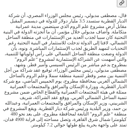
قال، مصطفى مدبولي، رئيس مجلس الوزراء المصري، أن شركة
الديار القطرية ستسدد 3.5 مليار دولار للدولة في ديسمبر المقبل
مقابل أرض مشروع علم الروم الذي سيتضمن مدينة عمرانية
متكاملة. وأضاف مدبولي خلال مؤتمر، أن ما أنجزته الدولة في البنية
التحتية كان سببا لجذب العديد من الإستثمارات في منطقة الساحل
الشمالي، لافتا إلى الدولة تدخلت للاستثمار في البنية التحتية رغم
التحديات لتمهيد الطريق لجذب الإستثمارات المباشرة. ونوه، بأن
الدولة وضعت منطقة الساحل الشمالي على رأس أولوياتها للتنمية،
والتي أسهمت عن الشراكة الإستثمارية لمشروع “علم الروم”
بمطروح بدعم مباشر من الرئيس السيسي وأمير قطر. وشهد،
مصطفى مدبولي، رئيس مجلس الوزراء، توقيع عقد شراكة من أجل
التنمية بين مصر وقطر لتنمية منطقة سملا وعلم الروم بالساحل
الشمالي الغربي بمحافظة مطروح، يوم الخميس الماضي، مع شركة
الديار القطرية، ووزارة الإسكان والمرافق والمجتمعات العمرانية
ممثلة في هيئة المجتمعات العمرانية والقطاع الخاص ضمن مشروع
تنمية الساحل الشمالي الغربي. ووقع عقد الشراكة، شريف
الشربيني، وزير الإسكان والمرافق والمجتمعات العمرانية، وعبدالله
بن حمد، وزير البلدية ورئيس شركة ديار القطرية. ويقع المشروع في
منطقة “علم الروم” التابعة لمحافظة مطروح، على بعد نحو 480
كيلومترا شمال شرق القاهرة، وتصل مساحته إلى قرابة 4900 فدان،
تمتد على واجهة بحرية يبلغ طولها حوالي 7.2 كيلومتر.