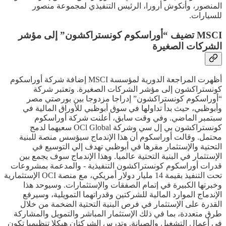
المنصور، وأنكوش أرورا، الرئيس التنفيذي لمجموعة منصور
للسيارات.
MSCI تضيف “أوراسكوم كونستراكشون” إلى مؤشر
الشركات الصغيرة
أظهرت المراجعة الدورية لمؤسسة MSCI إضافة شركة أوراسكوم
كونستراكشون إلى مؤشر الشركات الصغيرة. وتعتبر شركة
“أوراسكوم كونستراكشون” إدراجا مزدوجا بين بورصتي مصر
وأبوظبي، حيث بدأ تداولها في سوق أبوظبي للأوراق المالية في
سبتمبر الماضي. وفي وقت سابق، أعلنت شركة أوراسكوم
كونستراكشون بي إل سي وشركة OCl Global سعيهما لدمج
محتمل. وقالت أوراسكوم أن هذا الإندماج سيؤسس منصة للبنية
التحتية والإستثمار مقرها في أبوظبي تهدف إلي التوسيع في
الإستثمار في البنية التحتية عالميا. وهذا الإندماج سوف يجمع بين
قدرات أوراسكوم كونستراكشون التنفيذية - والمدعمة بمشروعات
تحت التنفيذ بقيمة 14 مليار دولار أمريكي، مع منصة OCI الإستثمارية
وخبرتها الكبيرة في إتمام الصفقات والإستثمارات. وسيوحد هذا
الإندماج الموارد المالية للشركتين وقدراتهما التمويلية، وسيرفع
القدرة على الإستثمار في فرص البنية التحتية الضخمة من خلال
طرق متعددة، بما في ذلك الإستثمار المباشر والتمويل والمشاركة
في أعمال التشغيل والصيانة. وتدرس الشركتان هيكلا تنظيميا تكون