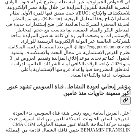
في الأحواض الجيولوجية غير المستغلة. وتطرح شركة جنوب الوادي
المصرية القابضة للبترول المزايدة من خلال بوابة مصر الإلكترونية
للاستكشاف والإنتاج، (EUG)، حيث يطبق فيها للمرة الأولى نظام
إقتسام الإنتاج وفقا لمعامل الربحية، (R-Factor)، وهو من النظم
الحديثة المحفزة للشركات العالمية على ضخ إستثمارات جديدة في
المناطق البكر والمياه العميقة، بما يتناسب مع حجم المخاطر
والإستثمارات. وأوضحت الوزارة أن كافة تفاصيل المزايدة متاحة
للشركات العالمية عبر البوابة الإلكترونية الرسمية للوزارة،
(https://eug.petroleum.gov.eg)، التي تعد المنصة الرقمية المتكاملة
لطرح الفرص الإستثمارية في مجال البحث والإستكشاف وتنمية
الحقول. كما تم تحديد موعد إغلاق المزايدة وتقديم العروض في 3
مايو 2026، لإتاحة الوقت الكافي أمام الشركات العالمية لدراسة
المناطق المطروحة فنيا وإعداد عروضها الإستثمارية بأعلى
مستويات الدقة والكفاءة الفنية.
مؤشر إيجابي لعودة النشاط.. قناة السويس تشهد عبور
أكبر سفينة حاويات منذ عامين
أعلن، الفريق أسامة ربيع، رئيس هيئة قناة السويس، بدء العودة
التدريجية لسفن الحاويات العملاقة للعبور من قناة السويس حيث
شهدت حركة الملاحة بالقناة عبور سفينة الحاويات CMA CGM
BENJAMIN FRANKLIN ضمن قافلة الشمال قادمة من المملكة