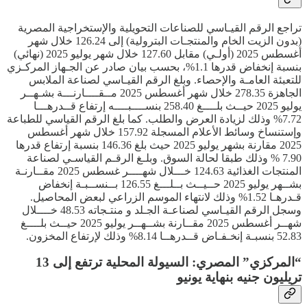
تراجع الرقم القيـاسي للصناعات التحويلية والإستخراجية المصرية
(بدون الزيت الخام والمنتجـات البترولية) إلى 126.24 خلال شهر
أغسطس 2025 (أولـي) مقابل 127.60 خلال شهر يوليو 2025 (نهائي)
بنسبة إنخفاض قدرها 1.1%، بحسب بيان صادر عن الجـهاز المركـزي
للتعبئة العامـة والإحصاء. وبلغ الرقم القيـاسي لصناعة الملابس
الجاهزة 278.35 خلال شهر أغسطس 2025 مــقــــارنـــة بشـهــر
يوليو 2025 حيــث بلــــغ 258.40 بنســــبــــه إرتفاع قــدرهـــا
7.72% وذلك لزيادة العرض والطلب. كما بلغ الرقم القياسي للطباعة
وإستنساخ وسائط الأعلام المسجلة 157.92 خلال شهر أغسطس
2025 مقارنة بشهر يوليو 2025 حيث بلغ 146.36 بنسبة إرتفاع قدرها
7.90 % وذلك طبقا لحالة السوق. وبلـغ الرقـم القياسـي لصناعة
المنتجات الغذائية 124.63 خـــلال شهــــر غسطس 2025 مقــارنـة
بشــهر يوليو 2025 حــيــث بــلـــغ 126.55 بــنســبـة إنخفاض
قـدرهـا 1.52% وذلك لانتهاء الموسم الزراعي لبعض المحاصيل.
وسجل الرقم القيـاسي لصناعـة الجـلد و منتـجاته 48.53 خــــلال
شهــر أغسطس 2025 مقــارنة بشــهــر يوليو 2025 حيــث بلــــغ
52.83 بنسبـة إنخـفـاض قــدرهــا 8.14% وذلك لإرتفاع المخزون.
“المركزي” المصري: السيولة المحلية ترتفع إلى 13
تريليون جنيه بنهاية يونيو