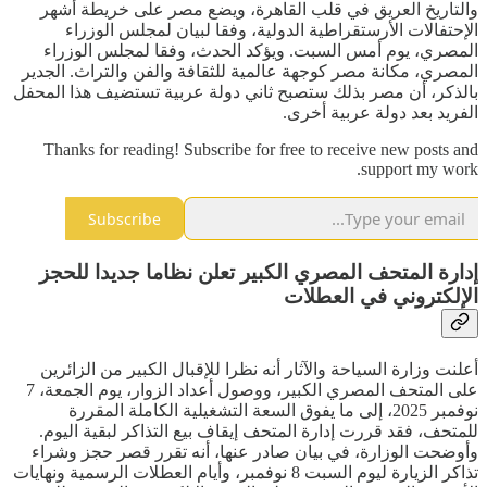
والتاريخ العريق في قلب القاهرة، ويضع مصر على خريطة أشهر
الإحتفالات الأرستقراطية الدولية، وفقا لبيان لمجلس الوزراء
المصري، يوم أمس السبت. ويؤكد الحدث، وفقا لمجلس الوزراء
المصري، مكانة مصر كوجهة عالمية للثقافة والفن والتراث. الجدير
بالذكر، أن مصر بذلك ستصبح ثاني دولة عربية تستضيف هذا المحفل
الفريد بعد دولة عربية أخرى.
Thanks for reading! Subscribe for free to receive new posts and
support my work.
Subscribe
إدارة المتحف المصري الكبير تعلن نظاما جديدا للحجز
الإلكتروني في العطلات
أعلنت وزارة السياحة والآثار أنه نظرا للإقبال الكبير من الزائرين
على المتحف المصري الكبير، ووصول أعداد الزوار، يوم الجمعة، 7
نوفمبر 2025، إلى ما يفوق السعة التشغيلية الكاملة المقررة
للمتحف، فقد قررت إدارة المتحف إيقاف بيع التذاكر لبقية اليوم.
وأوضحت الوزارة، في بيان صادر عنها، أنه تقرر قصر حجز وشراء
تذاكر الزيارة ليوم السبت 8 نوفمبر، وأيام العطلات الرسمية ونهايات