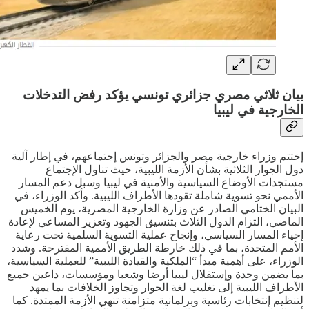
بيان ثلاثي مصري جزائري تونسي يؤكد رفض التدخلات
الخارجية في ليبيا
إختتم وزراء خارجية مصر والجزائر وتونس إجتماعهم، في إطار آلية
دول الجوار الثلاثية بشأن الأزمة الليبية، حيث تناول الإجتماع
مستجدات الأوضاع السياسية والأمنية في ليبيا وسبل دعم المسار
الأممي نحو تسوية شاملة تقودها الأطراف الليبية. وأكد الوزراء، في
البيان الختامي الصادر عن وزارة الخارجية المصرية، يوم الخميس
الماضي، التزام الدول الثلاث بتنسيق الجهود وتعزيز المساعي لإعادة
إحياء المسار السياسي، وإنجاح عملية التسوية السلمية تحت رعاية
الأمم المتحدة، بما في ذلك خارطة الطريق الأممية المقترحة. وشدد
الوزراء، على أهمية مبدأ “الملكية والقيادة الليبية” للعملية السياسية،
بما يضمن وحدة وإستقلال ليبيا أرضا وشعبا ومؤسسات، داعين جميع
الأطراف الليبية إلى تغليب لغة الحوار وتجاوز الخلافات بما يمهد
لتنظيم إنتخابات رئاسية وبرلمانية متزامنة تنهي الأزمة الممتدة. كما