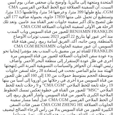
المتحدة ومتجهة إلى ماليزيا. وأوضح بيان صحفي صادر، يوم أمس
السبت، أن السفينة العملاقة تتبع الخط الملاحي الفرنسي، CMA
CGM، يبلغ طولها 399 مترا، وعرضها 54 مترا، وغاطسها 13.5 مترا،
وتستطيع أن تحمل على متنها 17859 حاوية، بحمولة صافية 177 ألف
طن لتصبح بذلك أكبر سفينة حاويات تعبر القناة منذ عامين. وتعد تلك
الرحلة هي الأولى لسفينة الحاويات العملاقة CMA CGM
BENJAMIN FRANKLIN للعبور من قناة السويس وباب المندب
منذ آخر عبور لها بتاريخ 22 أكتوبر 2023 بسبب توترات الأوضاع
بالمنطقة. ومن جانبه، أكد، الفريق أسامة ربيع، رئيس هيئة قناة
السويس، أن عبور سفينة الحاويات CMA CGM BENJAMIN
FRANKLIN للقناة ثم من مضيق باب المندب يعد مؤشرا إيجابيا نحو
بدء عودة سفن الحاويات العملاقة للعبور من قناة السويس مرة
أخرى في ظل عودة الإستقرار إلى منطقة البحر الأحمر. وأضاف
رئيس الهيئة، أن الحوافز والسياسات التسويقية المرنة التي إنتهجتها
الهيئة منذ مايو الماضي نجحت في إستعادة 28 رحلة لسفن حاويات
متوسطة الحجم بمتوسط حمولات من 130 إلى 160 ألف طن للعبور
من قناة السويس مرة أخرى في رحلاتها من أوروبا إلى آسيا من بينها
19 رحلة تابعة للخط الملاحي “CMA CGM” و 9 رحلات تابعة للخط
الملاحي “MSC” للعبور من القناة في خطوة تعكس تمسك الخطوط
الملاحية الكبرى بالعبور من قناة السويس. وأشار الفريق ربيع، إلى
أن الخط الملاحي الفرنسي CMA CGM عدل أيضا مسار سفينة
الحاويات العملاقة CMA CGM ZHENG HE ضمن فئات السفن
الكبيرة للعبور من قناة السويس بدلا من رأس الرجاء الصالح ليضيف
إلى رحلاته عبر القناة رحلتين من هذه الفئة التي تصل حمولتها