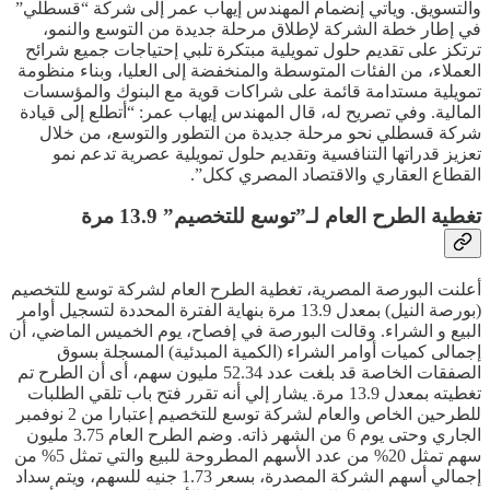
والتسويق. ويأتي إنضمام المهندس إيهاب عمر إلى شركة “قسطلي”
في إطار خطة الشركة لإطلاق مرحلة جديدة من التوسع والنمو،
ترتكز على تقديم حلول تمويلية مبتكرة تلبي إحتياجات جميع شرائح
العملاء، من الفئات المتوسطة والمنخفضة إلى العليا، وبناء منظومة
تمويلية مستدامة قائمة على شراكات قوية مع البنوك والمؤسسات
المالية. وفي تصريح له، قال المهندس إيهاب عمر: “أتطلع إلى قيادة
شركة قسطلي نحو مرحلة جديدة من التطور والتوسع، من خلال
تعزيز قدراتها التنافسية وتقديم حلول تمويلية عصرية تدعم نمو
القطاع العقاري والاقتصاد المصري ككل”.
تغطية الطرح العام لـ”توسع للتخصيم” 13.9 مرة
أعلنت البورصة المصرية، تغطية الطرح العام لشركة توسع للتخصيم
(بورصة النيل) بمعدل 13.9 مرة بنهاية الفترة المحددة لتسجيل أوامر
البيع و الشراء. وقالت البورصة في إفصاح، يوم الخميس الماضي، أن
إجمالى كميات أوامر الشراء (الكمية المبدئية) المسجلة بسوق
الصفقات الخاصة قد بلغت عدد 52.34 مليون سهم، أى أن الطرح تم
تغطيته بمعدل 13.9 مرة. يشار إلي أنه تقرر فتح باب تلقي الطلبات
للطرحين الخاص والعام لشركة توسع للتخصيم إعتبارا من 2 نوفمبر
الجاري وحتى يوم 6 من الشهر ذاته. وضم الطرح العام 3.75 مليون
سهم تمثل 20% من عدد الأسهم المطروحة للبيع والتي تمثل 5% من
إجمالي أسهم الشركة المصدرة، بسعر 1.73 جنيه للسهم، ويتم سداد