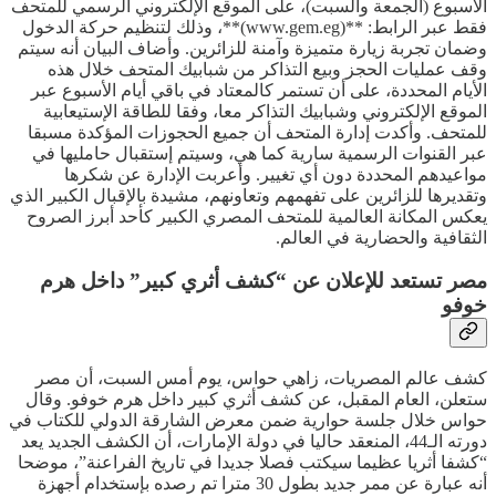
الأسبوع (الجمعة والسبت)، على الموقع الإلكتروني الرسمي للمتحف
فقط عبر الرابط: **(www.gem.eg)**، وذلك لتنظيم حركة الدخول
وضمان تجربة زيارة متميزة وآمنة للزائرين. وأضاف البيان أنه سيتم
وقف عمليات الحجز وبيع التذاكر من شبابيك المتحف خلال هذه
الأيام المحددة، على أن تستمر كالمعتاد في باقي أيام الأسبوع عبر
الموقع الإلكتروني وشبابيك التذاكر معا، وفقا للطاقة الإستيعابية
للمتحف. وأكدت إدارة المتحف أن جميع الحجوزات المؤكدة مسبقا
عبر القنوات الرسمية سارية كما هي، وسيتم إستقبال حامليها في
مواعيدهم المحددة دون أي تغيير. وأعربت الإدارة عن شكرها
وتقديرها للزائرين على تفهمهم وتعاونهم، مشيدة بالإقبال الكبير الذي
يعكس المكانة العالمية للمتحف المصري الكبير كأحد أبرز الصروح
الثقافية والحضارية في العالم.
مصر تستعد للإعلان عن “كشف أثري كبير” داخل هرم
خوفو
كشف عالم المصريات، زاهي حواس، يوم أمس السبت، أن مصر
ستعلن، العام المقبل، عن كشف أثري كبير داخل هرم خوفو. وقال
حواس خلال جلسة حوارية ضمن معرض الشارقة الدولي للكتاب في
دورته الـ44، المنعقد حاليا في دولة الإمارات، أن الكشف الجديد يعد
“كشفا أثريا عظيما سيكتب فصلا جديدا في تاريخ الفراعنة”، موضحا
أنه عبارة عن ممر جديد بطول 30 مترا تم رصده بإستخدام أجهزة