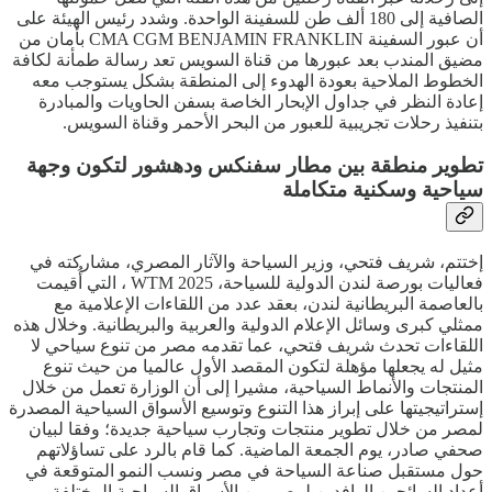
الصافية إلى 180 ألف طن للسفينة الواحدة. وشدد رئيس الهيئة على
أن عبور السفينة CMA CGM BENJAMIN FRANKLIN بأمان من
مضيق المندب بعد عبورها من قناة السويس تعد رسالة طمأنة لكافة
الخطوط الملاحية بعودة الهدوء إلى المنطقة بشكل يستوجب معه
إعادة النظر في جداول الإبحار الخاصة بسفن الحاويات والمبادرة
بتنفيذ رحلات تجريبية للعبور من البحر الأحمر وقناة السويس.
تطوير منطقة بين مطار سفنكس ودهشور لتكون وجهة
سياحية وسكنية متكاملة
إختتم، شريف فتحي، وزير السياحة والآثار المصري، مشاركته في
فعاليات بورصة لندن الدولية للسياحة، WTM 2025 ، التي أُقيمت
بالعاصمة البريطانية لندن، بعقد عدد من اللقاءات الإعلامية مع
ممثلي كبرى وسائل الإعلام الدولية والعربية والبريطانية. وخلال هذه
اللقاءات تحدث شريف فتحي، عما تقدمه مصر من تنوع سياحي لا
مثيل له يجعلها مؤهلة لتكون المقصد الأول عالميا من حيث تنوع
المنتجات والأنماط السياحية، مشيرا إلى أن الوزارة تعمل من خلال
إستراتيجيتها على إبراز هذا التنوع وتوسيع الأسواق السياحية المصدرة
لمصر من خلال تطوير منتجات وتجارب سياحية جديدة؛ وفقا لبيان
صحفي صادر، يوم الجمعة الماضية. كما قام بالرد على تساؤلاتهم
حول مستقبل صناعة السياحة في مصر ونسب النمو المتوقعة في
أعداد السائحين الوافدين لمصر من الأسواق السياحية المختلفة