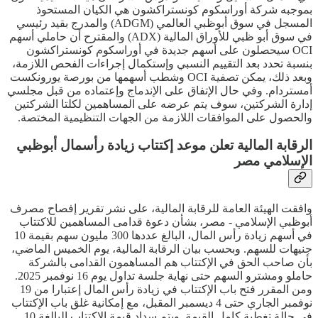
بموجبه شركة أوراسكوم كونستراكشون هي الكيان المستحوذ
المسجل في سوق أبوظبي العالمي (ADGM) والمدرج بقيد رئيسي
في سوق أبو ظبي للأوراق المالية (ADX) والمقترح أن حاملي أسهم
OCI سيحصلون على أسهم جديدة في أوراسكوم كونستراكشون
بنسبة تحدد بعد التقييم النسبي وإستكمال إجراءات الفحص اللازمة،
وبعد ذلك، يمكن تصفية OCI وشطب أسهمها من بورصة يورونكست
أمستردام. وفي حال الإتفاق على الإندماج وإعتماده من قبل مجلسي
إدارة الشركتين، سوف يتم عرضه على المساهمين لكلتا الشركتين
والحصول على الموافقات اللازمة من الجهات التنظيمية المختصة.
الرقابة المالية تعلن موعد إكتتاب زيادة رأسمال أبوظبي
الإسلامي مصر
وافقت الهيئة العامة للرقابة المالية، على نشر تقرير إفصاح مصرف
أبوظبي الإسلامي - مصر، بشأن دعوة قدامى المساهمين للاكتتاب
في أسهم زيادة رأس المال، البالغ عددها 300 مليون سهم بقيمة 10
جنيهات للسهم. وبحسب بيان الرقابة المالية، يوم الخميس الماضي،
بأن صاحب الحق في الإكتتاب هم المساهمون القدامى بالشركة
حاملو ومشترو السهم حتى نهاية جلسة تداول يوم 16 نوفمبر 2025.
ومن المقرر فتح باب الإكتتاب في زيادة رأس المال إعتبارا من 19
نوفمبر الجاري حتى 4 ديسمبر المقبل، مع إمكانية غلق باب الإكتتاب
في حالة تغطية كامل القيمة. ويتم سداد قيمة الإكتتاب البالغة 10