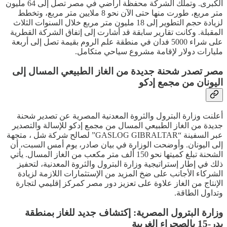
الكبرى. وتملك الشركة محفظة أراضي في مصر تصل إلى 64 مليون
متر مربع، طورت منها حتى الآن نحو 8 ملايين متر مربع، وتخطط
لزيادة حجم التطوير إلى 18 مليون متر مربع خلال السنوات الثلاث
المقبلة. وكانت تقارير سابقة قد أشارت إلى إتفاق الشركة القطرية
على شراء 5000 فدان في منطقة علم الروم بقيمة تصل إلى أربعة
مليارات دولار لإقامة مشروع سياحي متكامل.
مصر تصدر شحنة جديدة من الغاز الطبيعي المسال إلى
اليونان من مجمع إدكو
أعلنت وزارة البترول والثروة المعدنية المصرية عن تصدير شحنة
جديدة من الغاز الطبيعي المسال من مجمع إدكو للإسالة والتصدير
عبر السفينة “GASLOG GIBRALTAR” لصالح شركة شل ، متجهة
إلى اليونان. وأوضحت الوزارة في بيان صادر، يوم أمس السبت، أن
الشحنة تبلغ كميتها نحو 150 ألف متر مكعب من الغاز المسال. يأتي
ذلك في إطار إستراتيجية وزارة البترول والثروة المعدنية، لتحفيز
الشركاء الأجانب على ضخ المزيد من الإستثمارات اللازمة لزيادة
الإنتاج من الغاز علاوة على تعزيز دور مصر كمركز إقليمي لتجارة
وتداول الطاقة.
وزارة البترول المصرية: إكتشاف جديد للغاز بمنطقة
بدر-15 بالصحراء الغربية