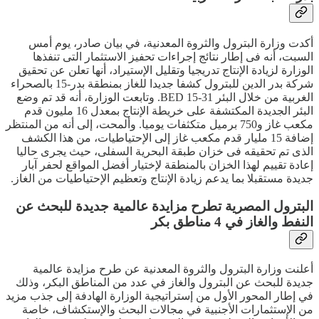
أكدت وزارة البترول والثروة المعدنية، في بيان صادر، يوم أمس
السبت، أنه فى إطار نتائج إجراءات تحفيز الاستثمار التى تنفذها
الوزارة لزيادة الإنتاج تدريجيا وتقليل الإستيراد، أنها تعلن عن تحقيق
شركة بدر الدين للبترول كشفا جديدا للغاز بمنطقة بدر-15 بالصحراء
الغربية من خلال البئر BED 15-31. وتابعت الوزارة، أنه قد تم وضع
البئر الجديدة المكتشفة على خريطة الإنتاج بمعدل 16 مليون قدم
مكعب غاز و750 برميل متكثفات يوميا. وألمحت، إلى أنه من المنتظر
إضافة 15 مليار قدم مكعب غاز إلى الإحتياطيات، من هذا الكشف
الذى تم تحقيقه فى خزان طبقة البحرية السفلى، حيث يجرى حاليا
إعادة تقييم لهذا الخزان بالمنطقة لإختيار أفضل المواقع لحفر آبار
جديدة مستقبلا بما يدعم زيادة الإنتاج وتعظيم الإحتياطيات من الغاز.
البترول المصرية تطرح مزايدة عالمية جديدة للبحث عن
النفط والغاز في 4 مناطق بكر
أعلنت وزارة البترول والثروة المعدنية عن طرح مزايدة عالمية
جديدة للبحث عن البترول والغاز في عدد من المناطق البكر، وذلك
في إطار المحور الأول من إستراتيجية الوزارة الهادفة إلى جذب مزيد
من الإستثمارات الأجنبية في مجالات البحث والإستكشاف، خاصة