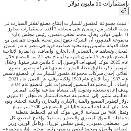
بإستثمارات 11 مليون دولار
أعلنت مجموعة المنصور للسيارات إفتتاح مصنع لفلاتر السيارت في
مدينة العاشر من رمضان على مساحة 3 أفدنة بإستثمارات تتجاوز
11 مليون دولار. وقال، محمد لطفي منصور، رئيس مجلس إدارة
مجموعة المنصور، أن الشركة تنتهج إستراتيجية طموحة تتماشي مع
خطة الدولة لتأسيس بنية تحتية صناعية قوية في مصر تدعم السوق
المحلي وتساهم في التصدير إلى الخارج. وأضاف، أن القدرة الإنتاجية
للمصنع تبلغ نحو 15 مليون فلتر، تبدأ بإنتاج نحو 2.5 من المصنع خلال
عام 2025، مؤكدا إستهداف الوصول إلى 5 ملايين فلتر سنويا. وخلال
المؤتمر، ذكر، طارق عطا، المدير التنفيذي لشركة منصور لتصنيع
الفلاتر، إحدى شركات مجموعة منصور للسيارات، أن المصنع تأسس
عام 1987 وبدأ الإنتاج عام 1989 ولكنه توقف عن العمل عام 2021.
وأضاف، أن مجموعة المنصور إستحوذت على المصنع عام 2024
بهدف إعادة تشغيله وتحويله إلى منشأة صناعية تواكب المعايير
العالمية، مشيرا إلى المجموعة ضحت إستثمارات تتجاوز 11 مليون
دولار لتطوير المصنع والمبني الإداري والمخازن والبنية التحتية. ونوه
عطا، بأن المساحة المبنية حاليا في المصنع هي 7300 متر مربع
وتمثل 60% من مساحة الأرض، مؤكدا أنه تم التخطيط لتغطية
إحتياجات السوق المصري والتصدير مستقبلا. وإفتتح المصنع، كل
من، مصطفى مدبولي، رئيس مجلس الوزراء، وكامل الوزير، وزير
الصناعة والنقل، ومحمد لطفي منصور، رئيس مجلس إدارة مجموعة