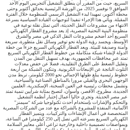
السريع، حيث من المقرر أن ينطلق التشغيل التجريبي اليوم الأحد
الموافق 9 نوفمبر 2025، من الورشة الرئيسية بحدائق أكتوبر وحتى
محطة أكتوبر، تمهيدا لبدء التشغيل الرسمي للمنظومة خلال الفترة
المقبلة. ويأتي هذا الإجراء تنفيذا لتوجيهات القيادة السياسية بسرعة
الانتهاء من مشروعات النقل الحديثة، التي تمثل نقلة نوعية في
منظومة البنية التحتية المصرية، إذ يعد مشروع القطار الكهربائي
السريع أحد أضخم مشروعات النقل الذكي في مصر والشرق
الأوسط، ويجسد رؤية الدولة نحو توفير وسائل نقل متطورة، سريعة
وآمنة وصديقة للبيئة. ويعد القطار الكهربائي السريع جزءا من خطة
الدولة لإنشاء شبكة متكاملة من خطوط القطار الكهربائي السريع
تمتد عبر محافظات الجمهورية، بهدف تسهيل التنقل بين المدن
وتقليل الضغط على الطرق التقليدية، فضلا عن خفض معدلات
التلوث الناتجة عن الإنبعاثات الكربونية. وتتكون الشبكة من أربعة
خطوط رئيسية يبلغ طولها الإجمالي نحو 2000 كيلومتر، تربط مدن
الوجهين البحري والقبلي مرورا بالمناطق الصناعية والسياحية،
وتشمل محطات رئيسية في العين السخنة، الإسكندرية، العلمين
الجديدة، مطروح، الأقصر، وأسوان، لتصبح بمثابة شرايين تنمية تمتد
عبر مصر الحديثة. وتجري حاليا أعمال إختبار أنظمة التشغيل
والتحكم والإشارات بإستخدام أحدث تكنولوجيا شركة “سيمنز”
الألمانية، المنفذة للمشروع بالشراكة مع عدد من الشركات المصرية
المتخصصة في أعمال الإنشاءات والتركيبات. ويتميز القطار
الكهربائي السريع بسرعته التي تصل إلى 250 كيلومترا في الساعة،
وبمواصفات تصميمية داخلية وخارجية تراعي أعلى معايير السلامة
والراحة، إضافة إلى أنظمة تشغيل ذكية للتحكم الآلي في السرعة