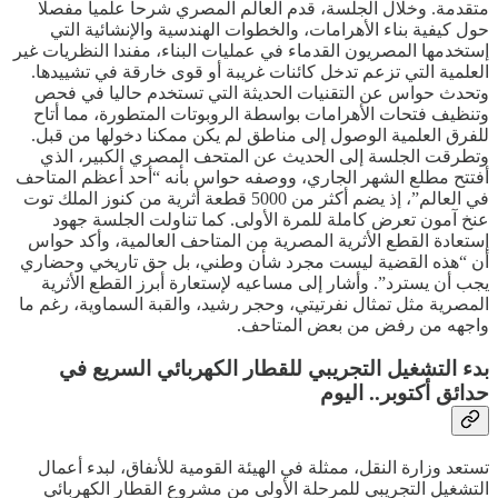
متقدمة. وخلال الجلسة، قدم العالم المصري شرحا علميا مفصلا
حول كيفية بناء الأهرامات، والخطوات الهندسية والإنشائية التي
إستخدمها المصريون القدماء في عمليات البناء، مفندا النظريات غير
العلمية التي تزعم تدخل كائنات غريبة أو قوى خارقة في تشييدها.
وتحدث حواس عن التقنيات الحديثة التي تستخدم حاليا في فحص
وتنظيف فتحات الأهرامات بواسطة الروبوتات المتطورة، مما أتاح
للفرق العلمية الوصول إلى مناطق لم يكن ممكنا دخولها من قبل.
وتطرقت الجلسة إلى الحديث عن المتحف المصري الكبير، الذي
أفتتح مطلع الشهر الجاري، ووصفه حواس بأنه “أحد أعظم المتاحف
في العالم”، إذ يضم أكثر من 5000 قطعة أثرية من كنوز الملك توت
عنخ آمون تعرض كاملة للمرة الأولى. كما تناولت الجلسة جهود
إستعادة القطع الأثرية المصرية من المتاحف العالمية، وأكد حواس
أن “هذه القضية ليست مجرد شأن وطني، بل حق تاريخي وحضاري
يجب أن يسترد”. وأشار إلى مساعيه لإستعارة أبرز القطع الأثرية
المصرية مثل تمثال نفرتيتي، وحجر رشيد، والقبة السماوية، رغم ما
واجهه من رفض من بعض المتاحف.
بدء التشغيل التجريبي للقطار الكهربائي السريع في
حدائق أكتوبر.. اليوم
تستعد وزارة النقل، ممثلة في الهيئة القومية للأنفاق، لبدء أعمال
التشغيل التجريبي للمرحلة الأولى من مشروع القطار الكهربائي