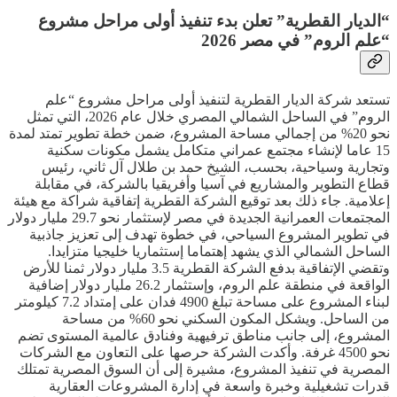
“الديار القطرية” تعلن بدء تنفيذ أولى مراحل مشروع
“علم الروم” في مصر 2026
تستعد شركة الديار القطرية لتنفيذ أولى مراحل مشروع “علم
الروم” في الساحل الشمالي المصري خلال عام 2026، التي تمثل
نحو 20% من إجمالي مساحة المشروع، ضمن خطة تطوير تمتد لمدة
15 عاما لإنشاء مجتمع عمراني متكامل يشمل مكونات سكنية
وتجارية وسياحية، بحسب، الشيخ حمد بن طلال آل ثاني، رئيس
قطاع التطوير والمشاريع في آسيا وأفريقيا بالشركة، في مقابلة
إعلامية. جاء ذلك بعد توقيع الشركة القطرية إتفاقية شراكة مع هيئة
المجتمعات العمرانية الجديدة في مصر لإستثمار نحو 29.7 مليار دولار
في تطوير المشروع السياحي، في خطوة تهدف إلى تعزيز جاذبية
الساحل الشمالي الذي يشهد إهتماما إستثماريا خليجيا متزايدا.
وتقضي الإتفاقية بدفع الشركة القطرية 3.5 مليار دولار ثمنا للأرض
الواقعة في منطقة علم الروم، وإستثمار 26.2 مليار دولار إضافية
لبناء المشروع على مساحة تبلغ 4900 فدان على إمتداد 7.2 كيلومتر
من الساحل. ويشكل المكون السكني نحو 60% من مساحة
المشروع، إلى جانب مناطق ترفيهية وفنادق عالمية المستوى تضم
نحو 4500 غرفة. وأكدت الشركة حرصها على التعاون مع الشركات
المصرية في تنفيذ المشروع، مشيرة إلى أن السوق المصرية تمتلك
قدرات تشغيلية وخبرة واسعة في إدارة المشروعات العقارية