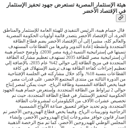
هيئة الإستثمار المصرية تستعرض جهود تحفيز الإستثمار
في الإقتصاد الأخضر
قال حسام هيبة، الرئيس التنفيذي للهيئة العامة للإستثمار والمناطق
الحرة، أن الإقتصاد الأخضر يتصدر قائمة أولويات الحكومة المصرية
والعالم كله، مشيرا إلى أن الإقتصاد الأخضر يضم قطاع الطاقة
المتجددة وأنشطة إعادة التدوير وغيرها من القطاعات المستهدف
تنميتها في إستراتيجية التنمية (رؤية مصر 2030). وأوضح حسام هيبة
أن إستراتيجية مصر للطاقة 2035 تستهدف تعظيم مشاركة الطاقة
المتجددة في مزيج الطاقة إلى حوالي 42% عام 2035، بالإضافة إلي
تعظيم إجراءات كفاءة الطاقة بهدف ترشيد الإستهلاك في كافة
القطاعات بنسبة 18%. وأكد خلال مشاركته في الجلسة الإفتتاحية
من الدورة الثالثة من منتدى المجتمع الأخضر، على قدرات مصر
فيما يخص الطاقة الشمسية وطاقة الرياح، حيث يمكن لمصر إنتاج
حوالي 2 تيراواط من الطاقة المتجددة. وإستعرض حسام هيبة الجهود
الحكومية لتحفيز الإستثمار في قطاع الطاقة المتجددة، حيث تم
تخصيص عشرات الآلاف من الكيلومترات لمشروعات الطاقة
المتجددة، وتم تحديد حوافز لتعميق صناعة الألواح الشمسية
الزجاجية وتوربينات الرياح. وفيما يخص قطاع الهيدروجين الأخضر تم
إصدار قانون حوافز مشروعات إنتاج الهيدروجين الأخضر، وإنشاء
المجلس الوطني للهيدروجين الأخضر، كما تم منح الرخصة الذهبية
لعدد من مشروعات الهيدروجين والأمونيا الخضراء، وهي رخصة