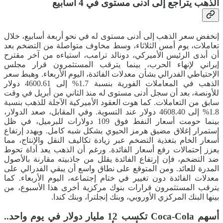
الذهب يتراجع إلى أدنى مستوى في 4 أسابيع
إنخفض سعر الذهب إلى أدنى مستوى له في نحو أربعة أسابيع، خلال
تعاملات، يوم أمس الثلاثاء، وسط مخاوف متواصلة من التضخم بعد
أن أبدى الرئيس الأميركي، دونالد ترامب، استياءه من آخر مقترح
إيراني لإنهاء الحرب، بينما يترقب المستثمرون قرار مجلس
الإحتياطي الفدرالي بشأن معدلات الفائدة، اليوم الأربعاء. وهبط سعر
الذهب في المعاملات الفورية بنسبة 1.7% إلى 4600.61 دولار
للأونصة، بعد أن سجل أدنى مستوى له منذ الثاني من أبريل في وقت
سابق من التعاملات. كما هوت العقود الأميركية الآجلة للذهب بنسبة
1.8% إلى 4608.40 دولار عند التسوية. وفي المقابل، صعد الدولار،
بينما حومت أسعار النفط فوق 109 دولارات للبرميل، في ظل
إستمرار إغلاق مضيق هرمز الحيوي بشكل شبه كامل. ويهدد إرتفاع
أسعار الخام بتغذية التضخم عبر زيادة تكاليف النقل والإنتاج، مما
يعزز إحتمالات رفع أسعار الفائدة. ورغم أن الذهب يعد أداة تحوط
ضد التضخم، فإن إرتفاع الفائدة يقلل من جاذبيته مقارنة بالأصول
المدرة للعائد. ومن المتوقع على نطاق واسع أن يبقي الفدرالي على
معدلات الفائدة دون تغيير في ختام إجتماعه، اليوم الأربعاء. كما
يترقب المستثمرون قرارات بنوك مركزية أخرى هذا الأسبوع، من
بينها البنك المركزي الأوروبي، وبنك إنجلترا، وبنك كندا.
أسهم Coca-Cola تكسب 12 مليار دولار في يوم واحد..