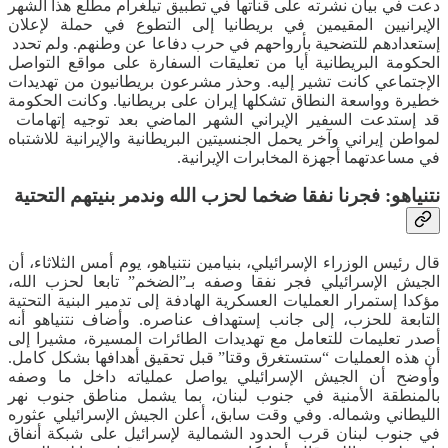
دعت في بيان نشرته على قناتها في تطبيق تيلغرام مطلع ‌هذا الشهر
الإيرانيين المقيمين في بريطانيا إلى التطوع في حملة لإعلان
إستعدادهم للتضحية بأرواحهم في حرب دفاعا عن وطنهم. ولم تحدد ​
الحكومة البريطانية أيا من تعليقات ​السفارة على مواقع التواصل
الإجتماعي كانت تشير إليه. وحذر مشرعون بريطانيون ​من تهديدات
خطيرة وواسعة النطاق تشكلها إيران على بريطانيا. وكانت الحكومة
قد إستدعت السفير الإيراني الشهر الماضي بعد توجيه إتهامات ​
لمواطن ‌إيراني وآخر يحمل الجنسيتين البريطانية والإيرانية للاشتباه
في ​مساعدتهما أجهزة المخابرات الإيرانية.
نتنياهو: فجرنا نفقا ضخما لحزب الله وندمر بنيتهم ​​التحتية
قال رئيس الوزراء الإسرائيلي، بنيامين نتنياهو، يوم أمس الثلاثاء، أن
الجيش الإسرائيلي فجر نفقا وصفه بـ”الضخم” تابعا لحزب الله،
مؤكدا إستمرار العمليات العسكرية الهادفة إلى تدمير البنية التحتية
التابعة للحزب، إلى جانب إستهداف عناصره. وأضاف نتنياهو أنه
أصدر تعليمات للتعامل مع تهديدات الطائرات المسيرة، مشيرا إلى
أن هذه العمليات “ستستغرق وقتا” قبل تحقيق أهدافها بشكل كامل.
وأوضح أن الجيش الإسرائيلي يواصل عملياته داخل ما وصفه
بالمنطقة الأمنية في جنوب لبنان، بما يشمل مناطق جنوب نهر
الليطاني وشماله. وفي وقت سابق، أعلن الجيش الإسرائيلي عثوره
في جنوب لبنان قرب الحدود الشمالية لإسرائيل على شبكة أنفاق