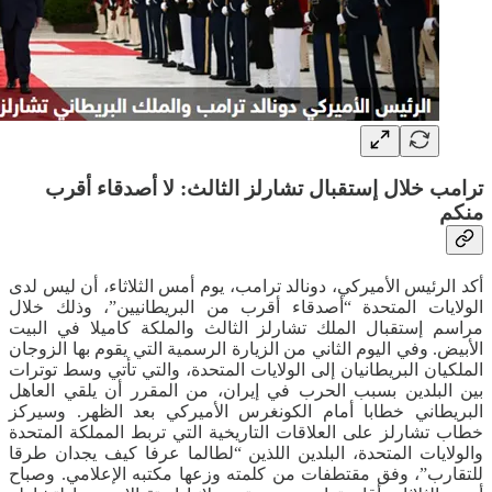
ترامب خلال إستقبال تشارلز الثالث: لا أصدقاء أقرب
منكم
أكد الرئيس الأميركي، دونالد ترامب، يوم أمس الثلاثاء، أن ليس لدى
الولايات المتحدة “أصدقاء أقرب من البريطانيين”، وذلك خلال
مراسم إستقبال الملك تشارلز الثالث والملكة كاميلا في البيت
الأبيض. وفي اليوم الثاني من الزيارة الرسمية التي يقوم بها الزوجان
الملكيان البريطانيان إلى الولايات المتحدة، والتي تأتي وسط توترات
بين البلدين بسبب الحرب في إيران، من المقرر أن يلقي العاهل
البريطاني خطابا أمام الكونغرس الأميركي بعد الظهر. وسيركز
خطاب تشارلز على العلاقات التاريخية التي تربط المملكة المتحدة
والولايات المتحدة، البلدين اللذين “لطالما عرفا كيف يجدان طرقا
للتقارب”، وفق مقتطفات من كلمته وزعها مكتبه الإعلامي. وصباح