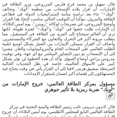
قال، سهيل بن محمد فرج فارس المزروعي، وزير الطاقة في
الإمارات، أن قرار بلاده الإنسحاب من منظمة “أوبك” وتحالف
“أوبك+” جاء بعد دراسة متأنية لإستراتيجيات الدولة في قطاعي
الطاقة والبترول، مؤكدا أن التوقيت الحالي مناسب لإتخاذ هذا القرار.
وأوضح المزروعي، في تصريحات لوكالة “رويترز”، يوم أمس الثلاثاء،
أن الإمارات ظلت عضوا في “أوبك” و”أوبك+” لفترة طويلة، لكنها
ترى أن العالم سيحتاج إلى المزيد من الطاقة في المستقبل، مما
يتطلب مرونة أكبر في التحرك والتعاون مع الشركاء والمستثمرين.
وأضاف أن القرار سيمكن الإمارات من العمل بشكل أوسع لتلبية
الطلب العالمي على المنتجات الخام والبتروكيماويات والغاز، مشيرا
إلى أن الإنسحاب تم دون التشاور المباشر مع أي جهة، وفي توقيت
مدروس يراعي أوضاع السوق. وأكد أن هذه الخطوة لن تؤثر بشكل
كبير على الأسواق العالمية، خاصة في ظل التحديات الحالية
المرتبطة بمضيق هرمز، لافتا إلى أن القرار يأتي في وقت يحتاج فيه
المستهلكون إلى إهتمام أكبر لضمان إستقرار الإمدادات.
مسؤول بمركز الطاقة العالمي: خروج الإمارات من
“أوبك” ضربة رمزية بلا تأثير جوهري
قال، لاندون ديرينتز، نائب رئيس الطاقة والبنية التحتية في مركز
الطاقة العالمي التابع للمجلس الأطلسي، يوم أمس الثلاثاء، أن خروج
الإمارات من منظمة أوبك يعد “ضربة سياسية رمزية لتصورات تأثير