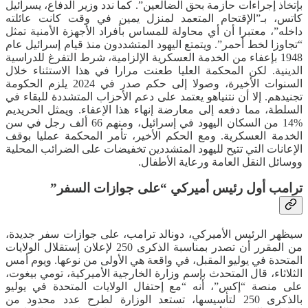
بإتخاذ إجراءات حازمة بحق الضالعين”. كما ندد وزير الدفاع، يسرائيل
كاتس، بـ”الإقتحام المتعمد لمنزل يمين في وقت كانت عائلته
داخله”، معتبرا أن أي محاولة للمساس بأفراد الأجهزة الأمنية تمثل
“تجاوزا لخط أحمر”. ويتمتع اليهود المتشددون منذ قيام إسرائيل عام
1948 بإعفاء من الخدمة العسكرية الإلزامية، شرط التفرغ للدراسية
الدينية. لكن المحكمة العليا طعنت مرارا في هذا الاستثناء خلال
السنوات الأخيرة، وصولا إلى حكم صدر في 2024 يلزم الحكومة
تجنيدهم. إلا أن نتنياهو يعتمد على دعم الأحزاب المتشددة للبقاء في
السلطة، مما دفعه إلى معارضة إنهاء هذا الإعفاء. ويمثل الحريديم
%14 من السكان اليهود في إسرائيل، ومنهم 66 ألف رجل في سن
الخدمة العسكرية. ومع الحكم الأخير، تأمر المحكمة عمليا بوقف
الإعانات التي تتيح لليهود المتشددين تخفيضات على الضرائب المحلية
ووسائل النقل العامة ورعاية الأطفال.
ترامب أول رئيس أميركي “على جوازات السفر”
سيظهر الرئيس الأميركي، دونالد ترامب، على جوازات سفر جديدة،
من المقرر أن تصدر بمناسبة الذكرى 250 لإعلان إستقلال الولايات
المتحدة في يوليو المقبل، في واقعة هي الأولى من نوعها. ويوم أمس
الثلاثاء، قال المتحدث بإسم وزارة الخارجية الأميركية، تومي بيغوت،
على منصة “إكس”، أنه “مع إحتفال الولايات المتحدة في يوليو
بالذكرى 250 لتأسيسها، تستعد الوزارة لطرح عدد محدود من