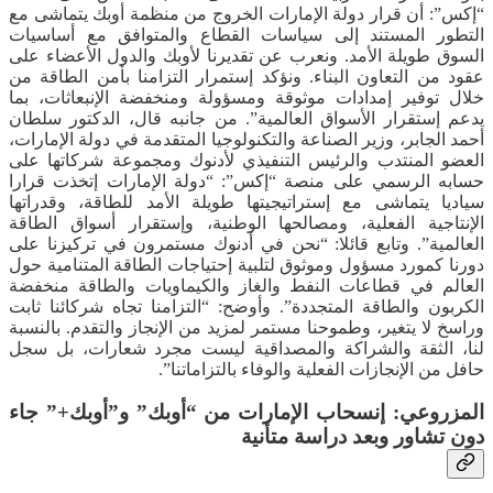
“إكس”: أن قرار دولة الإمارات الخروج من منظمة أوبك يتماشى مع
التطور المستند إلى سياسات القطاع والمتوافق مع أساسيات
السوق طويلة الأمد. ونعرب عن تقديرنا لأوبك والدول الأعضاء على
عقود من التعاون البناء. ونؤكد إستمرار التزامنا بأمن الطاقة من
خلال توفير إمدادات موثوقة ومسؤولة ومنخفضة الإنبعاثات، بما
يدعم إستقرار الأسواق العالمية”. من جانبه قال، الدكتور سلطان
أحمد الجابر، وزير الصناعة والتكنولوجيا المتقدمة في دولة الإمارات،
العضو المنتدب والرئيس التنفيذي لأدنوك ومجموعة شركاتها على
حسابه الرسمي على منصة “إكس”: “دولة الإمارات إتخذت قرارا
سياديا يتماشى مع إستراتيجيتها طويلة الأمد للطاقة، وقدراتها
الإنتاجية الفعلية، ومصالحها الوطنية، وإستقرار أسواق الطاقة
العالمية”. وتابع قائلا: “نحن في أدنوك مستمرون في تركيزنا على
دورنا كمورد مسؤول وموثوق لتلبية إحتياجات الطاقة المتنامية حول
العالم في قطاعات النفط والغاز والكيماويات والطاقة منخفضة
الكربون والطاقة المتجددة”. وأوضح: “التزامنا تجاه شركائنا ثابت
وراسخ لا يتغير، وطموحنا مستمر لمزيد من الإنجاز والتقدم. بالنسبة
لنا، الثقة والشراكة والمصداقية ليست مجرد شعارات، بل سجل
حافل من الإنجازات الفعلية والوفاء بالتزاماتنا”.
المزروعي: إنسحاب الإمارات من “أوبك” و”أوبك+” جاء
دون تشاور وبعد دراسة متأنية