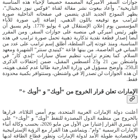
جوازات السفر الأميركية المصممة خصيصا لإحياء هذه المناسبة
التاريخية”. وأعاد بيغوت نشر مقالة لقناة “فوكس نيوز ديجيتال”،
يظهر النموذج الجديد الذي يتضمن في صفحاته الداخلية صورة
لترامب مع توقيعه باللون الذهبي، إضافة إلى صورة للآباء
المؤسسين يوم إعلان الإستقلال في 4 يوليو 1776. ولم يسبق أن
ظهر رئيس أميركي في منصبه على جوازات السفر. ومن المقرر
أيضا إصدار قطعة نقدية تذكارية ذهبية تحمل صورة ترامب في هذه
المناسبة. ومنذ عودته إلى السلطة، أطلق إسم ترامب على عدد من
المباني في العاصمة، من بينها قاعة “كينيدي سنتر” الشهيرة ومعهد
السلام. كما يعتزم ترامب تنظيم سباق سيارات “إندي كار” في
واشنطن بين 21 و23 أغسطس المقبل، ضمن إحتفالات الذكرى
الـ250. وأوضح مسؤول في وزارة الخارجية طالبا عدم كشف هويته،
أن هذه الجوازات لن تصدر إلا في واشنطن، وستتوافر بكمية محدودة
فقط.
الإمارات تعلن قرار الخروج من “أوبك” و “أوبك +”
أعلنت دولة الإمارات العربية المتحدة، يوم أمس الثلاثاء، قرارها
بالخروج من منظمة الدول المصدرة للنفط “أوبك” و “أوبك+” على
أن يسري القرار إعتبارا من الأول من مايو 2026، بحسب وكالة أنباء
الإمارات الرسمية “وام”. ويتماشى هذا القرار مع الرؤية الإستراتيجية
والإقتصادية طويلة الأمد لدولة الإمارات وتطور قطاع الطاقة لديها