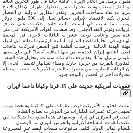
مليون برميل من الخام الإيراني عالقة حاليا في طور التخزين العائم
أو النقل المتعثر، وسط تحذيرات من إضطرار طهران لإيقاف الإنتاج
قريبا مع نفاد مساحات التخزين. وتقدر التقارير الدولية أن الحصار
البحري يكبد الاقتصاد الإيراني خسائر تصل إلى 500 مليون دولار
يوميا، مما تسبب في أزمات مالية حادة إنعكست على صرف
الرواتب وتوفر النقد الأجنبي. وقد صعدت القوات الأمريكية على متن
عدة سفن وأعادت توجيه عشرات الناقلات الأخرى في المحيط
الهندي، في محاولة لقطع الموارد المالية الرئيسية للنظام قبل انتهاء
مهلة الهدنة الحالية. ورصدت أنظمة تتبع السفن تحركات لناقلات
قديمة أعادتها إيران للخدمة، من بينها الناقلة “ناشا” التي تبلغ سعتها
مليوني برميل، وذلك بعد توقف دام ثلاث سنوات. وتحاول هذه السفن
المناورة بالقرب من جزيرة خارك وميناء تشابهار لتحميل الخام، إلا
أن الرقابة الصارمة من مدمرات البحرية الأمريكية أحبطت معظم
محاولات إختراق الحصار والتوجه جنوبا.
عقوبات أمريكية جديدة على 35 فردا وكيانا داعما لإيران
أعلنت الحكومة الأمريكية فرض عقوبات على 35 كيانا وشخصا بتهمة
تسهيل حركة عشرات المليارات من الدولارات لصالح النظام
المصرفي الموازي في إيران. وتستهدف هذه العقوبات الشبكات التي
مكنت القوات المسلحة الإيرانية والحرس الثوري من الوصول
للنظام المالي الدولي لتلقي مدفوعات مبيعات النفط غير المشروعة