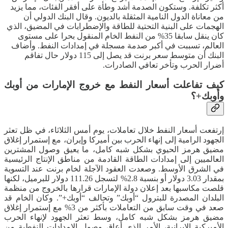
أكثر تكلفة. وستكون الصدمة أشد وطأة على أفقر الفئات، مما يزيد
من معاناة الدول النامية المثقلة بالديون. وقال البنك الدولي أن
الهجمات على البنية التحتية للطاقة والإضطرابات في المضيق، الذي
كان ينقل سابقا 35% من النفط الخام المنقول بحرا على مستوى
العالم، تسببت في أكبر صدمة مسجلة في إمدادات النفط. وأضاف
البنك أن متوسط ​​سعر برنت قد يصل إلى 115 دولار حال تفاقم
أضرار الحرب وتأخر تعافي الصادرات.
كيف تفاعلت أسعار النفط مع خروج الإمارات من أوبك
وأوبك+؟
إرتفعت أسعار النفط خلال تعاملات، يوم أمس الثلاثاء، في ظل تعثر
الجهود الرامية إلى إنهاء الحرب بين أميركا وإيران، مع إستمرار إغلاق
مضيق هرمز الحيوي بشكل شبه كامل، ما يعيق وصول المشترين
العالميين إلى إمدادات الطاقة القادمة من مناطق الإنتاج الرئيسية
في الشرق الأوسط. وصعدت العقود الآجلة لخام برنت عند التسوية
بمقدار 3.03 دولار أو بنسبة 2.8% لتسجل 111.26 دولار للبرميل، لكنها
قلصت مكاسبها بعد إعلان دولة الإمارات قرارها بالخروج من منظمة
البلدان المصدرة للبترول “أوبك” وتحالف “أوبك+”. وكان الخام قد
صعد في وقت سابق من التعاملات بأكثر من 3% مع إستمرار إغلاق
مضيق هرمز بشكل شبه كامل، وسط تعثر الجهود لإنهاء الحرب
الأميركية الإيرانية، الأمر الذي أعاق وصول الإمدادات النفطية من