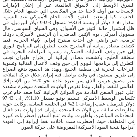
الشرق الأوسط إلى الأسواق العالمية. غير أن إعلان الإمارات
الإنسحاب من أوبك لاحقا حد من المكاسب التي حققها الخام خلال
الجلسة. كما إرتفعت العقود الآجلة للخام الأميركي عند التسوية
بمقدار 3.56 دولار أو بنسبة 3.69% لتسجل 99.93 دولار للبرميل، في
ظل إستمرار حالة التوتر في الأسواق. وفي السياق السياسي، قال
مسؤول أميركي، يوم الإثنين الماضي، أن الرئيس الأميركي، دونالد
ترامب، غير راضي عن أحدث مقترح إيراني لإنهاء الحرب، فيما
كشفت مصادر إيرانية أن المقترح تجنب التطرق إلى البرنامج النووي
إلى حين وقف العمليات العسكرية وتسوية النزاعات البحرية في
منطقة الخليج. وكشفت مصادر إيرانية أن إقتراح طهران تجنب
التطرق إلى برنامجها النووي إلى حين وقف الأعمال القتالية وتسوية
النزاعات البحرية في منطقة الخليج. ويهدد هذا الجمود بدفع الصراع
إلى طريق مسدود، في وقت تواصل فيه إيران إغلاق حركة الملاحة
عبر مضيق هرمز، الذي يمر عبره عادة نحو 20% من الإستهلاك
العالمي للنفط والغاز، بينما تفرض الولايات المتحدة سيطرة مشددة
على عبور السفن القادمة من الموانئ الإيرانية. كما صعد خام غرب
تكساس الوسيط الأميركي تسليم يونيو بمقدار 1.10%، إلى 97.43
دولار للبرميل، عقب إرتفاعه 2.1% في الجلسة السابقة. وكانت جولة
مفاوضات سابقة بين الولايات المتحدة وإيران قد إنهارت بعد فشل
المحادثات المباشرة. وأظهرت بيانات تتبع السفن إضطرابات كبيرة
في المنطقة، حيث إضطرت ست ناقلات نفط إيرانية إلى العودة
أدراجها نتيجة القيود الأميركية المفروضة على حركة العبور.