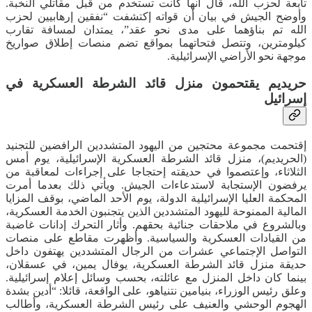
تابعة لحزب الله، قال أنها كانت تستخدم من قبل مقاتلي النخبة.
وأوضح الجيش في بيان أن قواته إكتشفت “نفقين إرهابيين لحزب
الله تم بناؤهما على مدى نحو عقد”، يمتدان لمسافة تقارب
كيلومترين، وتتصل فتحاتهما بمواقع تضم منصات إطلاق صواريخ
موجهة نحو الأراضي الإسرائيلية.
حريديم يقتحمون منزل قائد الشرطة العسكرية في
إسرائيل
إقتحمت مجموعة محتجين من اليهود المتشددين الرافضين للتجنيد
(الحريديم)، منزل قائد الشرطة العسكرية الإسرائيلية، يوم أمس
الثلاثاء، وإعتصموا في حديقته إحتجاجا على إجراءات لمعاقبة من
يرفضون الإستجابة لاستدعاءات الجيش. ويأتي ذلك بعدما أمرت
المحكمة العليا الإسرائيلية الدولة، يوم الأحد الماضي، بوقف المزايا
المالية الممنوحة لليهود المتشددين الذين يتجنبون الخدمة العسكرية،
وبالشروع في ملاحقات جنائية بحقهم. وأثار التحرك إدانات غاضبة
من القيادات العسكرية والسياسية. وأظهرت مقاطع على منصات
التواصل الإجتماعي عشرات من الرجال المتشددين يهتفون داخل
حديقة منزل قائد الشرطة العسكرية، يوفال يمين، في عسقلان،
بينما كان داخل المنزل مع عائلته، بحسب وسائل إعلام إسرائيلية.
وعلق رئيس الوزراء، بنيامين نتنياهو، على الواقعة، قائلا: “أدين بشدة
الهجوم الوحشي والعنيف على رئيس الشرطة العسكرية، وأطالب