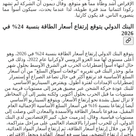
الإقراض أشد وطأة مما هو متوقع. وقال ديمون أن الشركة لم تشهد
ركودا ائتمانيا منذ فترة طويلة، لذا عندما يحدث، سيكون أسوأ مما
يتصوره الناس. قد يكون كارثيا.
البنك الدولي يتوقع إرتفاع أسعار الطاقة بنسبة 24% في
2026
يتوقع البنك الدولي إرتفاع أسعار الطاقة بنسبة 24% في 2026، وهو
أعلى مستوى لها منذ الغزو الروسي لأوكرانيا عام 2022، وذلك في
حال انتهاء أسوأ إضطرابات الحرب في الشرق الأوسط بحلول شهر
مايو. وحذر البنك في تقريره “توقعات أسواق السلع” من أن أسعار
السلع الأساسية قد ترتفع أكثر في حال تصاعد الصراع أو إستمرار
إضطرابات الإمدادات لفترة أطول. ويفترض السيناريو الأساسي
للبنك عودة حركة الشحن عبر مضيق هرمز إلى مستويات قريبة من
مستويات ما قبل الحرب بحلول أكتوبر، ولكنه يشير إلى أن المخاطر
لا تزال تميل بشدة نحو إرتفاع الأسعار. ويتوقع السيناريو الأساسي
أيضا إرتفاعا بنسبة 16% في أسعار السلع الأساسية الإجمالية العام
المقبل، مدفوعا بأسعار الطاقة والأسمدة والمعادن التي وصلت إلى
مستويات قياسية. وقال، إندرميت جيل، كبير الإقتصاديين لدى البنك
الدولي، أن للحرب أضرارا بالاقتصاد العالمي على مراحل متراكمة،
أولا من خلال إرتفاع أسعار الطاقة، ثم إرتفاع أسعار المواد الغذائية،
وأخيرا، إرتفاع التضخم، مما سيرفع أسعار الفائدة ويجعل الإقتراض