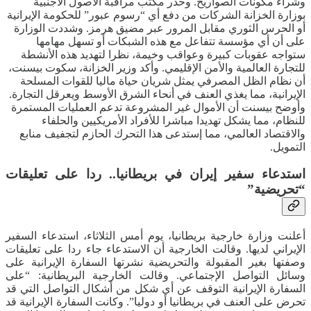
وشراء مكونات الصواريخ. وحذر مكتب مراقبة الأصول الأجنبية
بوزارة الخزانة الشركات من دفع أي “رسوم عبور” للحكومة الإيرانية
أو الحرس الثوري مقابل المرور عبر مضيق هرمز. وشددت الوزارة
على أن أي مؤسسة تتفاعل مع هذه الشبكات أو تسهل مهامها
ستواجه عقوبات كبيرة وعواقب وخيمة، نظرا لتهديد هذه الأنشطة
للتجارة العالمية والأمن الإقليمي. وأكد وزير الخزانة، سكوت بيسنت،
أن نظام الظل المصرفي يمثل شريان حياة ماليا للقوات المسلحة
الإيرانية، مما يغذي العنف في أنحاء الشرق الأوسط ويعرقل التجارة.
وأوضح بيسنت أن الأموال غير المشروعة تدعم العمليات المستمرة
للنظام، مما يشكل تهديدا مباشرا للأفراد الأمريكيين والحلفاء
والاقتصاد العالمي، مما إستدعى هذا التحرك الحازم لتجفيف منابع
التمويل.
استدعاء سفير إيران في بريطانيا.. ردا على تعليقات
“تحريضية”
أعلنت وزارة خارجية بريطانيا، يوم أمس الثلاثاء، استدعاء السفير
الإيراني لديها. وقالت الخارجية أن الاستدعاء جاء ردا على تعليقات
وصفتها بغير المقبولة والتحريضية نشرتها السفارة الإيرانية على
وسائل التواصل الإجتماعي. وقالت الخارجية البريطانية: “على
السفارة الإيرانية التوقف عن أي شكل من أشكال التواصل التي قد
تحرض على العنف في بريطانيا أو دوليا”. وكانت السفارة الإيرانية قد