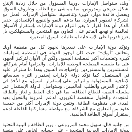
أوبك، ستواصل الإمارات دورها المسؤول من خلال زيادة الإنتاج
بشكل تدريجي ومدروس، بما يتماشى مع الطلب وظروف السوق.
وبفضل قاعدة موارد كبيرة وتنافسية، ستواصل الإمارات العمل مع
الشركاء لتطوير الموارد، بما يدعم النمو والتنويع الإقتصادي. جدير
بالذكر أن هذا القرار لا يغير التزام دولة الإمارات بإستقرار الأسواق
العالمية أو نهجها القائم على التعاون مع المنتجين والمستهلكين، بل
يعزز قدرتها على الإستجابة لمتطلبات السوق المتغيرة.
وتؤكد دولة الإمارات على تقديرها لجهود كل من منظمة أوبك
وتحالف “أوبك+” حيث كان لوجود الدولة في المنظمة إسهامات
كبيره وتضحيات أكبر لمصلحة الجميع، ولكن آن الأوان لتركيز الجهود
على ما تقتضيه المصلحة الوطنية للإمارات، والتزامها أمام شركائها
المستثمرين والمستوردين وإحتياجات السوق وهذا ما ستركز عليه
في المستقبل. كما تؤكد دولة الإمارات إستمرار التزام سياساتها
الإنتاجية بالمسؤولية والتركيز على إستقرار السوق، مع الأخذ في
الإعتبار العرض والطلب العالميين. وستواصل الدولة الإستثمار عبر
سلسلة القيمة لقطاع الطاقة، بما في ذلك النفط والغاز والطاقة
المتجددة والحلول منخفضة الكربون، لدعم المرونة والتحول بعيد
المدى في منظومة الطاقة. وتثمن دولة الإمارات أكثر من خمسة
عقود من التعاون مع الشركاء، مع مواصلة مشاركتها الفاعلة لدعم
إستقرار أسواق الطاقة العالمية.
من جانبه قال، سهيل محمد المزروعي - وزير الطاقة و البنية التحتية
بدولة الامارات العربية المتحدة - على حسابه الخاص على منصة