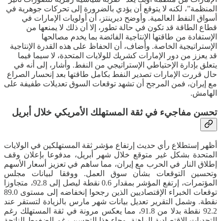
المنظمة”، لكنه لا يتوقع أن يؤدي بالضرورة إلى تحركات جوهرية في
أسواق النفط العالمية. وأوضح ديرينتز، أن أولويات الإمارات في
قطاع الطاقة قد تكون في حالة تطور، إلا أن ذلك لا يمنعها من
الإستفادة من طاقتها الإنتاجية الفائضة بما يخدم مصالحها
الإستراتيجية الخاصة. وأضاف، أن الحفاظ على هذه القدرة الإنتاجية
قد يعزز من دور الإمارات كشريك للولايات المتحدة، لا سيما فيما
يتعلق بإدارة الإحتياطي الإستراتيجي من النفط. وأشار، إلى أنه في
حال قررت الإمارات تصدير النفط بكامل طاقتها بعد إنحسار الصراع
مع إيران، فمن المرجح أن تشهد توقعات السوق تعديلات طفيفة على
الهامش.
تحسن مفاجيء في ثقة المستهلك الأمريكي خلال أبريل
أظهر إستطلاع رأي حديث إرتفاع مؤشر ثقة المستهلكين في الولايات
المتحدة بشكل غير متوقع خلال شهر أبريل، مدفوعا بإعلان وقف
إطلاق النار في الحرب مع إيران، مما ساهم في تعزيز أسعار الأسهم
وتحسين التوقعات بشأن سوق العمل. ووفقا لبيانات مجلس
المؤتمرات، إرتفع المؤشر بمقدار 0.6 نقطة ليصل إلى 92.8، متجاوزا
توقعات الخبراء الإقتصاديين الذين رجحوا إنخفاضه إلى مستوى 89.0
نقطة. وشمل التقرير تعديل بيانات شهر مارس بالزيادة لتستقر عند
92.2 نقطة بدلا من 91.8، مما يعكس مرونة في ثقة المستهلك رغم
التحديات الإقتصادية الراهنة. وجاء هذا التحسن رغم الضغوط الناتجة