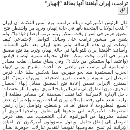
ترامب: إيران أبلغتنا أنها بحالة “إنهيار”
قال الرئيس الأميركي، دونالد ​ترامب، يوم أمس الثلاثاء، أن إيران
“أبلغت الولايات المتحدة بأنها في حالة إنهيار، وتريد من واشنطن فتح ​
مضيق هرمز في أسرع وقت ممكن ريثما ‌ترتب أوضاع قيادتها”. ولم
يتضح من منشور ترامب على ‌وسائل ‌التواصل الإجتماعي كيف
أوصلت إيران هذه الرسالة. ولم تعلق إيران بعد على المسألة.
وأضاف: “أبلغتنا إيران للتو بأنها في حالة إنهيار، وتريد منا فتح مضيق
هرمز في أقرب وقت ممكن خلال محاولة تسوية أوضاع قيادتها
(وأعتقد أنها ستتمكن من ذلك!)”. وفي سياق متصل، نقلت مصادر
دبلوماسية أن ترامب غير راضي عن أحدث مقترح إيراني لإنهاء
الحرب المستمرة منذ نحو شهرين، مما ينعكس سلبا على فرص
التوصل إلى تسوية. وبحسب تقرير لصحيفة “نيويورك تايمز”، فإن
المقترح الإيراني تضمن إعادة فتح المضيق مقابل إنهاء الحصار
البحري، دون التطرق إلى ملف البرنامج النووي، وهو ما أثار تحفظات
داخل الإدارة الأميركية. كما نقلت الصحيفة عن مصادر مطلعة أن
ترامب شدد على رفضه إمتلاك إيران أسلحة نووية، وإعتبر أن بعض
الصيغ المطروحة لا تحقق أهداف واشنطن. وتواصل إيران رفض
المقترحات الأميركية التي تدعوها إلى تعليق برنامجها النووي أو
تسليم مخزونها من اليورانيوم عالي التخصيب، مما يعقد فرص
التوصل إلى إتفاق شامل. ويقول مسؤولون أميركيون أن القيادة
الإيرانية لم تمنح مفاوضيها تفويضا لتقديم تنازلات جوهرية بشأن