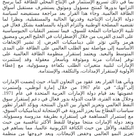
بما في ذلك تسريع الإستثمار في الإنتاج المحلي للطاقة كما يرسخ
التزامها بدورها كمنتج مسؤول وموثوق يستشرف مستقبل أسواق
الطاقة العالمية. وجاء هذا القرار بعد مراجعة مستفيضه لسياسة
دولة الإمارات الإنتاجية وقدرتها الحالية والمستقبلية، ونظرا لما
تقتضيه المصلحة الوطنية والتزام الدولة بالمساهمة بشكل فعال في
تلبية الإحتياجات الملحة للسوق، فيما تستمر التقلبات الجيوسياسية
على المدى القريب من خلال الإضطرابات في الخليج العربي ومضيق
هرمز والتي تؤثر على ديناميكيات العرض، إذ تشير الإتجاهات
الأساسية إلى مواصلة نمو الطلب العالمي على الطاقة على المدى
المتوسط والبعيد. ويعتمد إستقرار منظومة الطاقة العالمية على
توفر إمدادات مرنة وموثوقة وبأسعار معقولة وقد إستثمرت
الإمارات لتلبية متغيرات الطلب بكفاءة ومسؤولية، مع إعطاء
الأولوية لإستقرار الإمدادات، والتكلفة، والإستدامة.
ويأتي هذا القرار بعد عقود من التعاون البناء، حيث إنضمت الإمارات
إلى”أوبك“ في عام 1967 من خلال إمارة أبوظبي، وإستمرت
عضويتها بعد قيام دولة الإمارات العربية المتحدة في عام 1971.
وخلال هذه الفترة، قامت الدولة بدور فعال في دعم إستقرار سوق
النفط العالمي وتعزيز الحوار بين الدول المنتجة. ويؤكد القرار تطور
سياسات القطاع بما يعزز المرونة في الإستجابة لديناميكيات السوق،
مع إستمرار المساهمة في إستقراره بطريقة مدروسة ومسؤولة.
وتعد دولة الإمارات منتجا موثوقا للنفط الأكثر تنافسية من حيث
التكلفة، والأقل من حيث الكثافة الكربونية عالميا، مما يساهم في
تعزيز النمو العالمي وخفض الإنبعاثات. وبعد خروجها من منظمة