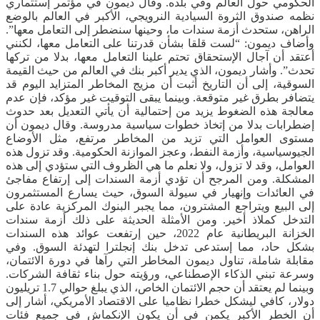
الحكومي حول العالم وفي بلده. وقال ديمون في مؤتمر إستثماري
نظمه صندوق الثروة السيادية النرويجي، الأكبر في العالم بالوضع
الراهن، ستحدث أزمة سندات ما، وحينها سنضطر إلى التعامل معها”.
وأضاف ديمون: “لست قلقا بشأن قدرتنا على التعامل معها، لكنني
أعتقد أن آجال الإستحقاق تحتم علينا التعامل معها، بدلا من تركها
تحدث”. وأشار ديمون، الذي يدير أكبر بنك في العالم من حيث القيمة
السوقية، إلى أن التاريخ أثبت أن مزيج المخاطر المتزايد اليوم قد
يتضافر بطرق غير متوقعة. وبينما يبقى التوقيت غير مؤكد، فإن عدم
معالجة هذه الضغوط يزيد من إحتمالية أن يأتي التعديل بعد حدوث
إضطرابات بدلا من إتخاذ خطوات سياسية مدروسة. وقال ديمون أن
مستوى العوامل التي تزيد من المخاطر مرتفع، مثل الأوضاع
الجيوسياسية، وأزمة النفط، وعجز الموازنة الحكومية. وقد تزول هذه
العوامل، وقد لا تزول، ولا نعلم ما هي الظروف التي ستؤدي إلى هذه
المشكلة. ومن المرجح أن تؤدي أزمة السندات إلى إرتفاع مفاجئ
في العائدات وإنهيار في سيولة السوق، حيث يسارع المستثمرون
إلى البيع ويتراجع المشترون، مما يجبر البنوك المركزية عادة على
التدخل كملاذ أخير. ومن الأمثلة الحديثة على ذلك أزمة سندات
الخزانة البريطانية عام 2022، حين إرتفعت عوائد هذه السندات
بشكل حاد، مما إستدعى تدخل بنك إنجلترا لتهدئة السوق. وفي
مقابلة شاملة، تناول ديمون المخاطر التي رآها في دورة الائتمان،
وسرعة تبني الذكاء الإصطناعي، ورؤيته حول بناء ثقافة الشركات.
وبينما لم يعتقد أن حجم الائتمان الخاص، الذي يبلغ حوالي 1.7 تريليون
دولار، كافي ليشكل خطرا نظاميا على الاقتصاد الأمريكي، أشار إلى
أن الخطر الأكبر يكمن في أن يكون الإنكماش في جميع فئات