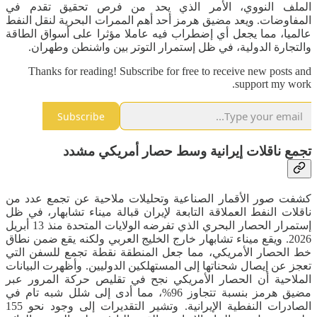
الملف النووي، الأمر الذي يحد من فرص تحقيق تقدم في
المفاوضات. ويعد مضيق هرمز أحد أهم الممرات البحرية لنقل النفط
عالميا، مما يجعل أي إضطراب فيه عاملا مؤثرا على أسواق الطاقة
والتجارة الدولية، في ظل إستمرار التوتر بين واشنطن وطهران.
Thanks for reading! Subscribe for free to receive new posts and
support my work.
Subscribe
تجمع ناقلات إيرانية وسط حصار أمريكي مشدد
كشفت صور الأقمار الصناعية وتحليلات ملاحية عن تجمع عدد من
ناقلات النفط العملاقة التابعة لإيران قبالة ميناء تشابهار، في ظل
إستمرار الحصار البحري الذي تفرضه الولايات المتحدة منذ 13 أبريل
2026. ويقع ميناء تشابهار خارج الخليج العربي ولكنه يقع ضمن نطاق
خط الحصار الأمريكي، مما جعل المنطقة نقطة تجمع للسفن التي
تعجز عن إيصال شحناتها إلى المستهلكين الدوليين. وأظهرت البيانات
الملاحية أن الحصار الأمريكي نجح في تقليص حركة المرور عبر
مضيق هرمز بنسبة تتجاوز 96%، مما أدى إلى شلل شبه تام في
الصادرات النفطية الإيرانية. وتشير التقديرات إلى وجود نحو 155