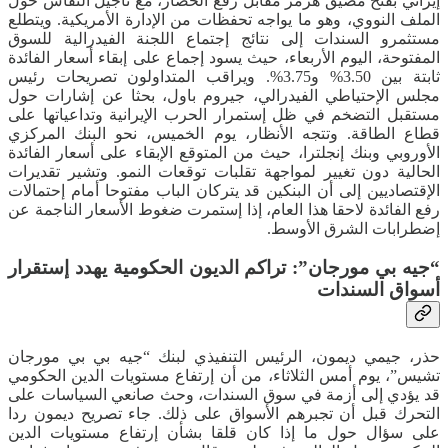
إيراني بفتح مضيق هرمز مقابل رفع الحصار، مع تأجيل النقاش حول
الملف النووي، وهو ما يواجه تحفظات من الإدارة الأمريكية. ويتطلع
مستثمرو السندات إلى نتائج إجتماع اللجنة الفيدرالية للسوق
المفتوحة، اليوم الأربعاء، حيث يسود إجماع على إبقاء أسعار الفائدة
ثابتة بين 3.50% و3.75%. ويراقب المتداولون تصريحات رئيس
مجلس الإحتياطي الفيدرالي، جيروم باول، بحثا عن إشارات حول
مستقبل التضخم في ظل إستمرار الحرب الإيرانية وتداعياتها على
قطاع الطاقة. وتتجه الأنظار، يوم الخميس، نحو البنك المركزي
الأوروبي وبنك إنجلترا، حيث من المتوقع الإبقاء على أسعار الفائدة
الحالية دون تغيير لمواجهة تقلبات توقعات النمو. وتشير تقديرات
الإقتصاديين إلى أن البنكين قد يتركان الباب مفتوحا أمام إحتمالات
رفع الفائدة لاحقا هذا العام، إذا إستمرت ضغوط الأسعار الناجمة عن
إضطرابات الشرق الأوسط.
“جيه بي مورجان”: تراكم الديون الحكومية يهدد إستقرار
أسواق السندات
حذر، جيمي ديمون، الرئيس التنفيذي لبنك “جيه بي بي مورجان
تشيس”، يوم أمس الثلاثاء، من أن إرتفاع مستويات الدين الحكومي
قد يؤدي إلى أزمة في سوق السندات، وحث صانعي السياسات على
التحرك قبل أن تجبرهم الأسواق على ذلك. جاء تصريح ديمون ردا
على سؤال حول ما إذا كان قلقا بشأن إرتفاع مستويات الدين