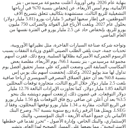
بنهاية عام 2026. وفي أوروبا، أعلنت مجموعة مرسيدس - بنز
الألمانية، يوم أمس الأربعاء، عن إنخفاض بنسبة 70% في أرباحها
التشغيلية للربع الثالث، مستشهدة بتكاليف تتعلق بتسريح آلاف
الموظفين، في إطار سعيها لتوفير 5 مليارات يورو (5.81 مليار دولار)
بحلول عام 2027. وبلغت الأرباح قبل الفوائد والضرائب 750 مليون
يورو للربع، بإنخفاض حاد عن 2.5 مليار يورو في الفترة نفسها من
العام الماضي.
وتواجه شركة صناعة السيارات الفاخرة، مثل نظيراتها الأوروبية،
تحديات جمة، حيث يلقي الطلب الصيني القوي وزيادة النفقات بسبب
الرسوم الجمركية الأميركية بظلالها السلبية. ومع ذلك، قفزت أسهم
مجموعة مرسيدس - بنز بنسبة 6.1%، يوم الأربعاء، مقلصة بعض
المكاسب السابقة التي وضعت الشركة على مسار تحقيق أفضل يوم
تداول لها منذ يوليو 2022. وكذلك، إنخفضت أسهم بنك يو بي إس
بنسبة 0.8% بعد أن حقق العملاق المصرفي السويسري أرباحا صافية
بلغت 2.5 مليار دولار خلال الربع الثالث، متجاوزة توقعات المحللين
البالغة 1.85 مليار دولار، كما تجاوزت الإيرادات البالغة 12.76 مليار
دولار التوقعات. في غضون ذلك، إرتفعت أسهم دويتشه بنك بنحو
3.5% بعد أن أعلن عن صافي ربح فاق التوقعات بلغ 1.56 مليار يورو
في الربع الثالث، مقارنة بـ 1.34 مليار يورو توقعها المحللون، وفقا لـ
LSEG. ويمثل هذا الرقم زيادة ربع سنوية بنسبة 7%. وصرح البنك
الألماني بأن جميع أعماله الأربعة - البنك المؤسسي، والبنك
الإستثماري، والبنك الخاص، وإدارة الأصول - “تحرز تقدما في خططها
الإستراتيجية”، مما يضعها على المسار الصحيح لهذا العام. وتشير