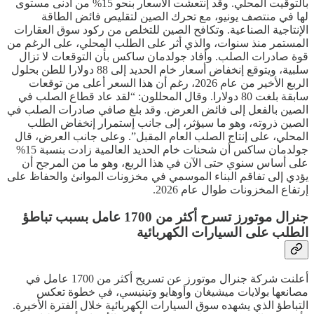
بالتوقيت المحلي. وقد إنتعشت الأسعار بنحو 15% من أدنى مستوى
لها في منتصف يونيو، مع تحرك الصين لتقليص فائض الطاقة
الإنتاجية الصناعية. وتكافح الصين للتخلص من ركود سوق العقارات
المستمر منذ سنوات، والذي أثر على الطلب المحلي، على الرغم من
قوة صادرات الصلب. وأفاد جولدمان ساكس بأن التوقعات لا تزال
سلبية، ويتوقع إنخفاض أسعار خام الحديد إلى 88 دولارا للطن بحلول
الربع الأخير من عام 2026، رغم أن هذا السعر أعلى من توقعات
سابقة بلغت 80 دولارا. وقال المحللون: “لقد عاد قطاع الصلب في
الصين بالفعل إلى فائض العرض. وقد بلغ صافي صادرات الصلب في
الصين ذروته، وهو ما سيؤثر، إلى جانب إستمرار إنخفاض الطلب
المحلي، على إنتاج الصلب العام المقبل”. وعلى جانب العرض، قال
جولدمان ساكس أن شحنات خام الحديد العالمية زادت بنسبة 15%
على أساس سنوي حتى الآن في هذا الربع، وهو ما من المرجح أن
يؤدي إلى تفاقم البناء الموسمي في مخزونات الموانئ والحفاظ على
إرتفاع المخزونات طوال عام 2026.
جنرال موتورز تسرح أكثر من 1700 عامل بسبب تباطؤ
الطلب على السيارات الكهربائية
أعلنت شركة جنرال موتورز عن تسريح أكثر من 1700 عامل في
مصانعها بولايات ميشيغان وأوهايو وتينيسي، في خطوة تعكس
التباطؤ الذي يشهده سوق السيارات الكهربائية خلال الفترة الأخيرة.