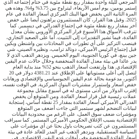
المرجعي لليلة واحدة بمقدار ربع نقطة مئوية في ختام إجتماعه الذي
إستمر يومين، يوم أمس الأربعاء، ليتراوح بين 3.75% و4%. وهذه هي
المرة الثانية التي يخفض فيها البنك المركزي أسعار الفائدة في عام
2025. وقبل هذا القرار، كان المستثمرون يراهنون أيضا على خفض
آخر بمقدار ربع نقطة مئوية في إجتماع الفدرالي في ديسمبر. كما
تترقب الأسواق هذا الأسبوع قرار المركزي الأوروبي بشأن معدل
الفائدة، فيما تشير التقديرات إلى التثبيت. أما على الصعيد التجاري،
فينصب التركيز على أي تطورات في المحادثات بين واشنطن وبكين
قبل إجتماع الرئيس الأميركي، دونالد ترامب، ونظيره الصيني، شي
جين بينغ، في كوريا الجنوبية، اليوم الخميس. ويزدهر الذهب الذي لا
يدر عائدا في بيئة معدل الفائدة المنخفضة وخلال حالات عدم اليقين
الإقتصادي. هذا وإرتفعت أسعار الذهب بنحو 52% منذ بداية العام
لتصل إلى أعلى مستوياتها على الإطلاق عند 4381.21 دولار في 20
أكتوبر، مدعومة بحالة عدم اليقين الجيوسياسي والإقتصادي ورهانات
خفض أسعار وإستمرار مشتريات البنوك المركزية. في الوقت نفسه،
إقترب الدولار من أدنى مستوى له في أسبوع مقابل مجموعة
عملات رئيسية قبل قرار أسعار الفائدة. ومن المتوقع أن يخفض
الفدرالي الأميركي أسعار الفائدة بمقدار 25 نقطة أساس، إستجابة
لبيانات التضخم لشهر سبتمبر التي جاءت أضعف من المتوقع
ومؤشرات ضعف سوق العمل، على الرغم من محدودية البيانات
الإقتصادية بسبب الإغلاق الحكومي الأميركي المستمر. كما سيراقب
المستثمرون عن كثب تصريحات باول بحثا عن أي مؤشرات على
السياسة المستقبلية. ويزدهر الذهب غير المدر للعائد عادة في بيئة
أسعار الفائدة المنخفضة وفي أوقات عدم اليقين الإقتصادي. في