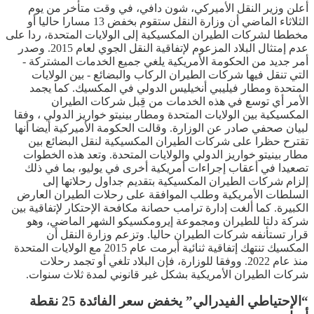
أعلن وزير النقل الأميركي، شون دافي، في وقت متأخر من يوم
الثلاثاء الماضي أن وزارة النقل ستقوم بخفض 13 مسارا حاليا أو
مخططا لشركات الطيران المكسيكية إلى الولايات المتحدة، ردا على
عدم إمتثال البلاد المزعوم لإتفاقية النقل الجوي لعام 2015. وصدر
أمر جديد من الحكومة الأمريكية يلغي جميع الخدمات المشتركة -
التي تنقل فيها شركات الطيران الركاب والبضائع - بين الولايات
المتحدة ومطار فيليبي أنخيليس الدولي في المكسيك. كما يجمد
الأمر أي توسع في هذه الخدمات من قِبل شركات الطيران
المكسيكية بين الولايات المتحدة ومطار بينيتو خواريز الدولي ، وفقا
لبيان صحفي صادر عن الوزارة. وقالت الحكومة الأميركية أيضا أنها
تقترح حظرا على شركات الطيران المكسيكية لنقل البضائع بين
مطار بينيتو خواريز الدولي والولايات المتحدة. وتعد هذه الخطوات
تصعيدا في أعقاب إجراءات أمريكية أخرى في يوليو، بما في ذلك
إلزام شركات الطيران المكسيكية بتقديم جداول رحلاتها إلى
السلطات الأمريكية وطلب الموافقة على رحلات الطيران العارض
الكبيرة. كما ألغت إدارة ترامب حصانة مكافحة الإحتكار لإتفاقية بين
شركة دلتا للطيران ومجموعة إيرومكسيكو الشهر الماضي، وهو
قرار تستأنفه شركات الطيران حاليا. وتزعم وزارة النقل أن
المكسيك تنتهك إتفاقية ثنائية أبرمت عام 2015 مع الولايات المتحدة
منذ عام 2022. ووفقا للوزارة، فإن البلاد تلغي أو تجمد رحلات
شركات الطيران الأمريكية بشكل غير قانوني لمدة ثلاث سنوات.
“الإحتياطي الفيدرالي” يخفض سعر الفائدة 25 نقطة