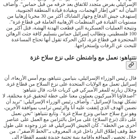
الإسرائيلي بفرض متجدد للاتفاق بعد خرقه من قبل حماس”. وأضاف
البيان أنه “في إطار الهجمات، وبقيادة قيادة المنطقة الجنوبية،
إستهدف جيش الدفاع وجهاز الشاباك أكثر من 30 مخربا إرهابيا من
مستويات القيادة في المنظمات الإرهابية العاملة في قطاع غزة”.
ونتيجة العمليات العسكرية التي قطعت الهدنة الهشة، قتل أكثر من
100 فلسطيني. وتطالب إسرائيل حماس بتسليم كافة جثث الرهائن
المحتجزة في قطاع غزة، لكن الحركة تقول أنها تحتاج المساعدة
للبحث عن الرفات وإستخراجها.
نتنياهو: نعمل مع واشنطن على نزع سلاح غزة
قال رئيس الوزراء الإسرائيلي، بنيامين نتنياهو، يوم أمس الأربعاء، أن
إسرائيل تعمل مع الولايات المتحدة على نزع السلاح من قطاع غزة.
وخلال زيارته للمقر الأميركي في كريات غات، قال نتنياهو:
“أصدقاؤنا الأميركيون يعملون معنا على خطة لتحقيق غزة مختلفة، لا
تشكل تهديدا لإسرائيل”. وأضاف رئيس الوزراء الإسرائيلي: “نريد أن
نضمن الهدف الذي إتفقت عليه أنا والرئيس ترامب بموافقة الآخرين،
وهو نزع سلاح حماس ونزع سلاح غزة”. وتابع نتنياهو: “نحن نعمل
على ذلك (نزع السلاح) على مراحل بالتزامن مع العمل على عناصر
أخرى من الخطة”. كان الجيش الإسرائيلي قد عزز وجوده على طول
خط وقف إطلاق النار داخل غزة، المعروف بـ”الخط الأصفر”، من
خلال تحصين المواقع وإقامة بنية تحتية جديدة تقسم القطاع إلى