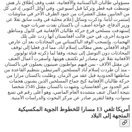
مسؤولي طالبان الباكستانية والأفغانية، عقب وقف إطلاق نار هش
توسطت فيه قطر وتركيا قبل أسبوعين. وفي أوائل أكتوبر، إدعى كل
من الجانبين مقتل العشرات من جنود الطرف الآخر في مناوشات
إستمرت أياما. وذكرت وسائل إعلام محلية في وقت سابق نقلا عن
وزير الدفاع، خواجة آصف، أن باكستان نفذت ضربات جوية
إستهدفت مسلحي فرع حركة طالبان الأفغانية في كابول ومناطق
حدودية أخرى، في حين قالت أفغانستان أنها ردت على تلك
الهجمات. وإنسحب الوفد الباكستاني من المحادثات بعد أن عارض
الوفد الأفغاني بعض مطالب إسلام آباد، مما أدى فعليا إلى توقف
المحادثات دون التوصل إلى نتيجة، وفقا لما ذكرته قناة تولونوز
الأفغانية نقلا عن مصادر لم تكشف هويتها. وأسفرت أعمال العنف
عن مقتل الآلاف - بمن فيهم مواطنون صينيون يعملون في باكستان
- منذ أن طردت إسلام آباد المسلحين المرتبطين بتنظيم القاعدة من
مناطقها الحدودية قبل عقد من الزمان. وطلبت باكستان مرارا من
حركة طالبان الأفغانية كبح جماح المسلحين الذين يشنون هجمات
عبر الحدود من أفغانستان. وشهدت باكستان مقتل 2546 شخصا
نتيجة أعمال عنف متشددة العام الماضي، وهو أعلى رقم في تسع
سنوات، وفقا لتقرير صادر عن مركز البحوث والدراسات الأمنية.
أمريكا تلغي 13 مسارا للخطوط الجوية المكسيكية
المتجهة إلى البلاد