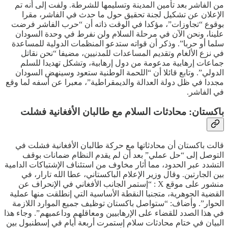
من الفاشر بعد تأمين المدينة وتسليمها للشرطة. ولفت إلى أنه تم
الإعلان عن تشكيل لجنة تحقيق حول ما حدث في الفاشر، مقرا
بوقوع “تجاوزات”، مؤكدا في الوقت ذاته أن “حرب الفاشر فرضت
علينا، ونحن الآن في مرحلة السلام ولن نفرط في وحدة السودان
سلما أو حربا”. وذكر أن قواته ستدعو المنظمات الدولية للمساعدة
في نزع الألغام وتقديم المساعدات للمدنيين، مضيفا “نحن نقاتل
جماعات إرهابية مدعومة من دول إرهابية، وتشكل تهديدا للسلم
الدولي”. وتابع قائلا أن “اللحمة الوطنية ستعود وسينهض السودان
مجددا في ظل دولة العدالة والديمقراطية”، معبرا عن أسفه لما وقع
في الفاشر.
باكستان: محادثات السلام مع طالبان الأفغانية فشلت
قالت باكستان أن محادثاتها مع حركة طالبان الأفغانية فشلت في
التوصل إلى “حل عملي” بعد أن لم يقدم النظام ضمانات بوقف
التشدد عبر الحدود، مما أثار مخاوف من استئناف الإشتباكات الدامية
بين الجارتين. وقال وزير الإعلام الباكستاني، عطا الله تارار، في
منشور على موقع X : “إستمر الجانب الأفغاني في الإنحراف عن
القضية الجوهرية، متجنبا النقطة الأساسية التي إنطلقت منها عملية
الحوار”. وأضاف: “ستواصل باكستان توظيف جميع الموارد اللازمة
في هذا الصدد للقضاء على الإرهابيين ومعاقلهم وداعميهم”. وجاء هذا
البيان في ختام محادثات سلام إستمرت أربعة أيام في إسطنبول بين