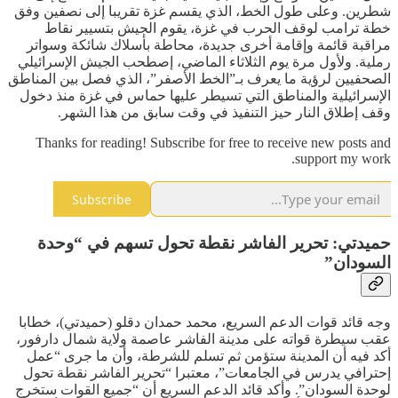
شطرين. وعلى طول الخط، الذي يقسم غزة تقريبا إلى نصفين وفق
خطة ترامب لوقف الحرب في غزة، يقوم الجيش بتسيير نقاط
مراقبة قائمة وإقامة أخرى جديدة، محاطة بأسلاك شائكة وسواتر
رملية. ولأول مرة يوم الثلاثاء الماضي، إصطحب الجيش الإسرائيلي
الصحفيين لرؤية ما يعرف بـ”الخط الأصفر”، الذي فصل بين المناطق
الإسرائيلية والمناطق التي تسيطر عليها حماس في غزة منذ دخول
وقف إطلاق النار حيز التنفيذ في وقت سابق من هذا الشهر.
Thanks for reading! Subscribe for free to receive new posts and
support my work.
Subscribe
حميدتي: تحرير الفاشر نقطة تحول تسهم في “وحدة
السودان”
وجه قائد قوات الدعم السريع، محمد حمدان دقلو (حميدتي)، خطابا
عقب سيطرة قواته على مدينة الفاشر عاصمة ولاية شمال دارفور،
أكد فيه أن المدينة ستؤمن ثم تسلم للشرطة، وأن ما جرى “عمل
إحترافي يدرس في الجامعات”، معتبرا “تحرير الفاشر نقطة تحول
لوحدة السودان”. وأكد قائد الدعم السريع أن “جميع القوات ستخرج