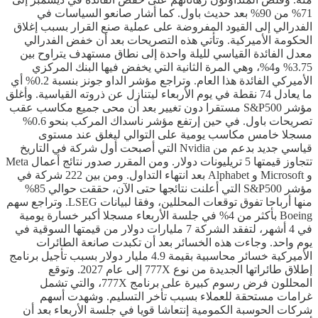
71% من 90% بعد حديث باول. كما أشار صانعو السياسات في
الفدرالي إلى القيود المفروضة على عملية صنع القرار بسبب إغلاق
الحكومة الأميركية. وتأتي هذه التصريحات بعد أن خفض الفدرالي
معدل الفائدة القياسي لليلة واحدة إلى نطاق مستهدف يتراوح بين
3.75% و4%، وهي المرة الثانية التي يخفض فيها البنك المركزي
الأميركي الفائدة هذا العام. وتراجع مؤشر الداو جونز بنسبة 0.2% أي
ما يعادل 74 نقطة في يوم الأربعاء ليتنازل عن ذروته القياسية. وأغلق
مؤشر S&P500 مستقرا دون تغيير بعد أن محى جميع مكاسب عقب
تصريحات باول. في حين إرتفع مؤشر ناسداك المركب بنحو 0.6%
مسجلا خامس مكاسب يومية على التوالي ليغلق عند مستوى
قياسي جديد بدعم من Nvidia التي أصبحت أول شركة في التاريخ
تتجاوز قيمتها 5 تريليونات دولار. ومن المقرر صدور نتائج أعمال Meta
و Microsoft و Alphabet بعد انتهاء التداول. ومن بين 222 شركة في
مؤشر S&P500 التي أعلنت نتائجها حتى الآن، حققت حوالي 85%
منها أرباحا تفوق توقعات المحللين، وفقا لبيانات LSEG. وتراجع سهم
Boeing بأكثر من 4% في جلسة الأربعاء مسجلا أكبر خسارة يومية
في 4 أشهر، لتفقد الشركة 7 مليارات دولار من قيمتها السوقية في
يوم واحد. وجاءت هذه الخسائر بعد أن تكبدت صانعة الطائرات
الأميركية خسائر محاسبية بقيمة 4.9 مليار دولار بسبب تأجيل برنامج
إطلاق طائراتها الجديدة من نوع 777X إلى عام 2027. وتوقع
المحللون فرض رسوم كبيرة على برنامج 777X، والتي تشمل
غرامات مستحقة للعملاء بسبب تأخر التسليم. وشهدت أسهم
شركات الحوسبة الكمومية إنتعاشا قويا في جلسة الأربعاء بعد أن