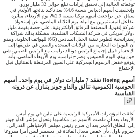
توقعاته الحالية إلى تحقيق إيرادات تبلغ حوالي 32 مليار يورو.
وإنخفضت أسهم أديداس بنسبة 4.6% بعد تأكيد نتائجها الأولية. في
سياق آخر، تراجعت أسهم نوكيا بنسبة 2.9%، يوم الأربعاء، متأثرة
بتفاعل المستثمرين مع أنباء، يوم الثلاثاء الماضي، عن إستحواذ
شركة إنفيديا، المصنعة للرقائق الإلكترونية، على حصة بقيمة مليار
دولار أمريكي في شركة الشبكات الفنلندية، مشكلة بذلك شراكة
إستراتيجية لتطوير تقنية الجيل السادس (6G) للهواتف الخلوية. ويبدو
أن التوترات التجارية بين الولايات المتحدة والصين في طريقها إلى
الإنحسار قبيل إجتماع الرئيس دونالد ترامب مع الرئيس الصيني، شي
جين بينغ، اليوم الخميس. وصرح ترامب، يوم الأربعاء الماضي، بأنه
يتوقع خفض الرسوم الجمركية على الصين المرتبطة بالفنتانيل قبل
الإجتماع.
أسهم Boeing تفقد 7 مليارات دولار في يوم واحد.. أسهم
الحوسبة الكمومية تتألق والداو جونز يتنازل عن ذروته
القياسية
أغلقت المؤشرات الأميركية الرئيسية على تباين في يوم أمس
الأربعاء بعد أن قلصت الأسهم من مكاسبها وتحول مؤشر الداو جونز
إلى النطاق الأحمر بعد أن صرح رئيس مجلس الإحتياطي الفدرالي،
جيروم باول، بأن خفض معدل الفائدة في ديسمبر ليس أمرا مفروغا
منه. وقلص المتداولون رهاناتهم على خفض الفائدة في ديسمبر إلى