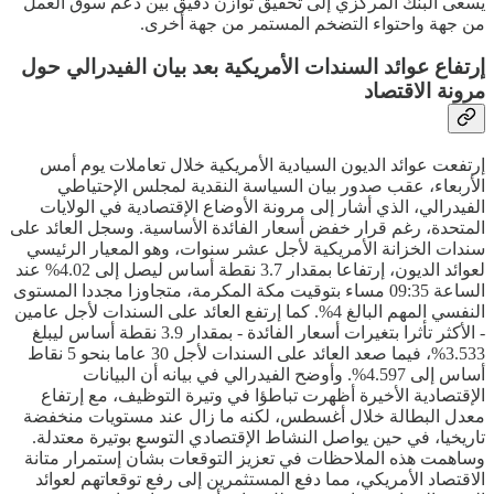
يسعى البنك المركزي إلى تحقيق توازن دقيق بين دعم سوق العمل
من جهة واحتواء التضخم المستمر من جهة أخرى.
إرتفاع عوائد السندات الأمريكية بعد بيان الفيدرالي حول
مرونة الاقتصاد
إرتفعت عوائد الديون السيادية الأمريكية خلال تعاملات يوم أمس
الأربعاء، عقب صدور بيان السياسة النقدية لمجلس الإحتياطي
الفيدرالي، الذي أشار إلى مرونة الأوضاع الإقتصادية في الولايات
المتحدة، رغم قرار خفض أسعار الفائدة الأساسية. وسجل العائد على
سندات الخزانة الأمريكية لأجل عشر سنوات، وهو المعيار الرئيسي
لعوائد الديون، إرتفاعا بمقدار 3.7 نقطة أساس ليصل إلى 4.02% عند
الساعة 09:35 مساء بتوقيت مكة المكرمة، متجاوزا مجددا المستوى
النفسي المهم البالغ 4%. كما إرتفع العائد على السندات لأجل عامين
- الأكثر تأثرا بتغيرات أسعار الفائدة - بمقدار 3.9 نقطة أساس ليبلغ
3.533%، فيما صعد العائد على السندات لأجل 30 عاما بنحو 5 نقاط
أساس إلى 4.597%. وأوضح الفيدرالي في بيانه أن البيانات
الإقتصادية الأخيرة أظهرت تباطؤا في وتيرة التوظيف، مع إرتفاع
معدل البطالة خلال أغسطس، لكنه ما زال عند مستويات منخفضة
تاريخيا، في حين يواصل النشاط الإقتصادي التوسع بوتيرة معتدلة.
وساهمت هذه الملاحظات في تعزيز التوقعات بشأن إستمرار متانة
الاقتصاد الأمريكي، مما دفع المستثمرين إلى رفع توقعاتهم لعوائد