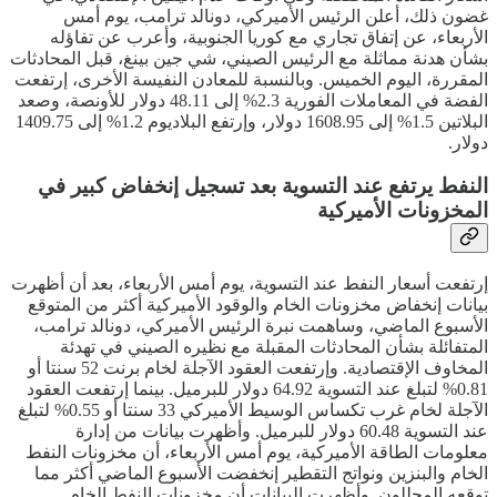
غضون ذلك، أعلن الرئيس الأميركي، دونالد ترامب، يوم أمس
الأربعاء، عن إتفاق تجاري مع كوريا الجنوبية، وأعرب عن تفاؤله
بشأن هدنة مماثلة مع الرئيس الصيني، شي جين بينغ، قبل المحادثات
المقررة، اليوم الخميس. وبالنسبة للمعادن النفيسة الأخرى، إرتفعت
الفضة في المعاملات الفورية 2.3% إلى 48.11 دولار للأونصة، وصعد
البلاتين 1.5% إلى 1608.95 دولار، وإرتفع البلاديوم 1.2% إلى 1409.75
دولار.
النفط يرتفع عند التسوية بعد تسجيل إنخفاض كبير في
المخزونات الأميركية
إرتفعت أسعار النفط عند التسوية، يوم أمس الأربعاء، بعد أن أظهرت
بيانات إنخفاض مخزونات الخام والوقود الأميركية أكثر من المتوقع
الأسبوع الماضي، وساهمت نبرة الرئيس الأميركي، دونالد ترامب،
المتفائلة بشأن المحادثات المقبلة مع نظيره الصيني في تهدئة
المخاوف الإقتصادية. وإرتفعت العقود الآجلة لخام برنت 52 سنتا أو
0.81% لتبلغ عند التسوية 64.92 دولار للبرميل. بينما إرتفعت العقود
الآجلة لخام غرب تكساس الوسيط الأميركي 33 سنتا أو 0.55% لتبلغ
عند التسوية 60.48 دولار للبرميل. وأظهرت بيانات من إدارة
معلومات الطاقة الأميركية، يوم أمس الأربعاء، أن مخزونات النفط
الخام والبنزين ونواتج التقطير إنخفضت الأسبوع الماضي أكثر مما
توقعه المحللون. وأظهرت البيانات أن مخزونات النفط الخام