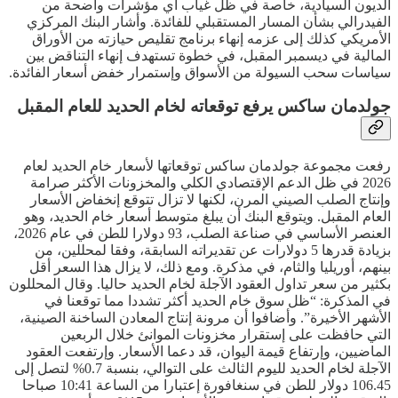
الديون السيادية، خاصة في ظل غياب أي مؤشرات واضحة من
الفيدرالي بشأن المسار المستقبلي للفائدة. وأشار البنك المركزي
الأمريكي كذلك إلى عزمه إنهاء برنامج تقليص حيازته من الأوراق
المالية في ديسمبر المقبل، في خطوة تستهدف إنهاء التناقض بين
سياسات سحب السيولة من الأسواق وإستمرار خفض أسعار الفائدة.
جولدمان ساكس يرفع توقعاته لخام الحديد للعام المقبل
رفعت مجموعة جولدمان ساكس توقعاتها لأسعار خام الحديد لعام
2026 في ظل الدعم الإقتصادي الكلي والمخزونات الأكثر صرامة
وإنتاج الصلب الصيني المرن، لكنها لا تزال تتوقع إنخفاض الأسعار
العام المقبل. ويتوقع البنك أن يبلغ متوسط ​​أسعار خام الحديد، وهو
العنصر الأساسي في صناعة الصلب، 93 دولارا للطن في عام 2026،
بزيادة قدرها 5 دولارات عن تقديراته السابقة، وفقا لمحللين، من
بينهم، أوريليا والثام، في مذكرة. ومع ذلك، لا يزال هذا السعر أقل
بكثير من سعر تداول العقود الآجلة لخام الحديد حاليا. وقال المحللون
في المذكرة: “ظل سوق خام الحديد أكثر تشددا مما توقعنا في
الأشهر الأخيرة”. وأضافوا أن مرونة إنتاج المعادن الساخنة الصينية،
التي حافظت على إستقرار مخزونات الموانئ خلال الربعين
الماضيين، وإرتفاع قيمة اليوان، قد دعما الأسعار. وإرتفعت العقود
الآجلة لخام الحديد لليوم الثالث على التوالي، بنسبة 0.7% لتصل إلى
106.45 دولار للطن في سنغافورة إعتبارا من الساعة 10:41 صباحا