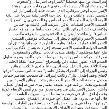
إسرائيلية، من بينها صحيفتا “تايمز أوف إسرائيل” و”يديعوت
أحرونوت”، أن الكيس يبدو أنه يحتوي على رفات أخرى للرهينة
الإسرائيلي، أوفير سرفاتي، الذي أعيدت جثته إلى إسرائيل في
ديسمبر 2023. وعلقت وزارة الخارجية الإسرائيلية سريعا على إدانة
اللجنة الدولية للصليب الأحمر لحماس. وقالت في بيان: “نقدر إدانة
الصليب الأحمر لعمليات الدفن المزيفة التي قامت بها حماس
وإكتشاف جثث الرهائن (التي أستخرجت سابقا من مواقع إحتجاز
حماس)”. وأضافت: “يبدو أن هناك فجوة بين ما يعرفه مكتب
الصليب الأحمر والواقع، بالنظر إلى تسجيلات موظفي الصليب
الأحمر أثناء عملية الخداع”. وتابعت الخارجية الإسرائيلية: “نثق أن
اللجنة الدولية للصليب الأحمر ستتخذ إجراءات بشأن الأكاذيب التي
يبلغ عنها موظفوها”. وإنتقد منتدى عائلات الرهائن والمفقودين
تصرفات حركة حماس وإتهموها بمواصلة الحرب النفسية، بعد تداول
الفيديو الذي يظهر عملية دفن وإستخراج “مسرحية” لبقايا الجثمان،
يوم الثلاثاء. وفي الداخل الإسرائيلي، دعا منتدى عائلات الرهائن
رئيس الوزراء إلى “التحرك بشكل حاسم” ضد حماس بسبب “خرقها
لإتفاق وقف إطلاق النار”. وكانت إسرائيل قد سمحت لعناصر حماس
بدخول منطقة الخط الأصفر للبحث عن جثث الرهائن الإسرائيليين
المتبقين، تحت مراقبة جوية لصيقة لتقييم مدى سرعة إنجاز العمل.
وأعلن الجيش الإسرائيلي في وقت سابق من يوم أمس الأربعاء عودة
وقف إطلاق النار في غزة، بعد سلسلة من الضربات الواسعة التي
قال أنها جاءت ردا على مقتل أحد جنوده في القطاع، بحسب
“رويترز”. وجاء في بيان الجيش أن “بعد سلسلة من الغارات الواسعة
التي إستهدفت عشرات الأهداف الإرهابية ومخربين، بدأ الجيش