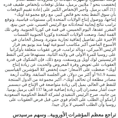
إنخفضت بنحو 7 ملايين برميل، مقابل توقعات بإنخفاض طفيف قدره
211 ألف برميل. وأجبر الإنخفاض الكبير على إعادة تقييم التوقعات
بأن سوق النفط يتجه نحو فائض كبير، مع رفع مجموعة أوبك+
إنتاجها، ووصول إنتاج الولايات المتحدة إلى مستويات قياسية. وتوقع
ترامب نتائج إيجابية لمحادثاته مع الرئيس الصيني، شي جين بينغ،
المقرر عقدها، اليوم الخميس، في قمة في كوريا الجنوبية. وفي تلك
القمة أيضا، وضعت الولايات المتحدة وكوريا الجنوبية اللمسات
الأخيرة على تفاصيل إتفاقية تجارية متوترة. وسجل الخامان في
الأسبوع الماضي أكبر مكاسب أسبوعية لهما منذ يونيو بعد قرار
الرئيس الأميركي، دونالد ترامب، فرض عقوبات متعلقة بأوكرانيا
على روسيا للمرة الأولى في ولايته الثانية، مستهدفا شركتي النفط
الرئيسيتين لوك أويل وروسنفت. ومع ذلك، فإن الشكوك في قدرة
العقوبات على تعويض وفرة المعروض والحديث عن زيادة إنتاج
أوبك+ ضغطت على الأسعار؛ حيث إنخفض كلا المؤشرين القياسيين
بنسبة 1.9% أو أكثر من دولار، في الجلسة السابقة. وقالت أربعة
مصادر مطلعة أن تحالف أوبك+، أكبر مجموعة من الدول المنتجة
للنفط في العالم، يميل إلى زيادة متواضعة في الإنتاج في ديسمبر
حيث أشار مصدران إلى زيادة إضافية قدرها 137 ألف برميل يوميا.
من جانبه، صرح الرئيس التنفيذي لشركة النفط الحكومية السعودية
أرامكو أن الطلب على الخام قوي حتى قبل فرض العقوبات على
روسيا وأن الطلب الصيني لا يزال جيدا.
تراجع معظم المؤشرات الأوروبية.. وسهم مرسيدس