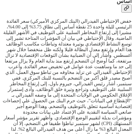
أساس
خفض الإحتياطي الفيدرالي (البنك المركزي الأميركي) سعر الفائدة
الرئيسي لليلة واحدة 25 نقطة أساس إلى نطاق 3.75% إلى 4.00%،
مشيرا إلى إرتفاع المخاطر السلبية على التوظيف في الأشهر القليلة
الماضية. وقال الإحتياطي في بيان أن المؤشرات المتاحة تشير إلى
توسع النشاط الإقتصادي بوتيرة معتدلة وتباطأت مكاسب الوظائف
هذا العام وإرتفع معدل البطالة قليلا ولكنه ظل منخفضا خلال شهر
أغسطس. وأشار إلى أن الضبابية بشأن التوقعات الإقتصادية لا تزال
مرتفعة، كما أوضح أن التضخم إرتفع منذ بداية العام ولا يزال مرتفعا
إلى حد ما وساهمت عدة عوامل في تخفيض سعر الفائدة. وأعرب
الإحتياطي الفيدرالي عن تزايد مخاوفه من تباطؤ سوق العمل، الذي
أصبح مصدر قلق أكبر من التضخم بالنسبة للبنك المركزي. ففي
سبتمبر، أشار رئيس الفيدرالي، جيروم باول، إلى إرتفاع المخاطر
السلبية على التوظيف وتراجع وتيرة خلق الوظائف. وأدى إستمرار
الإغلاق الحكومي في الولايات المتحدة إلى ما وصفه الفيدرالي بـ
“الإنقطاع في البيانات”، حيث حرم البنك من الحصول على إحصاءات
إقتصادية أساسية تتعلق بالتوظيف والتضخم. وهذا الوضع أجبر
صانعي السياسة النقدية على الإعتماد على بيانات محدودة
ومؤشرات بديلة لتقييم الوضع الإقتصادي. وأظهر تقرير مؤشر أسعار
المستهلك (CPI) لشهر سبتمبر تباطؤا طفيفا في التضخم، إلا أن
المعدل البالغ 3% ما زال أعلى من هدف الفيدرالي البالغ 2%. لذا