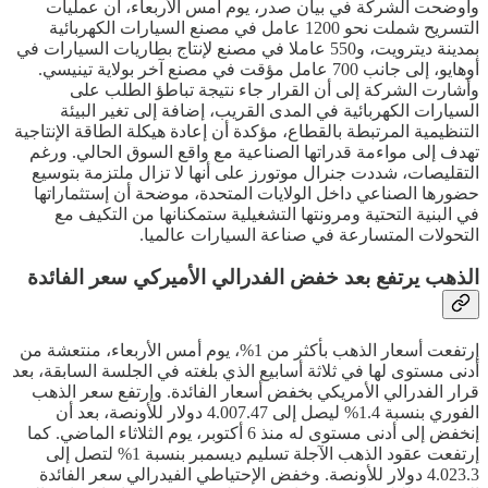
وأوضحت الشركة في بيان صدر، يوم أمس الأربعاء، أن عمليات
التسريح شملت نحو 1200 عامل في مصنع السيارات الكهربائية
بمدينة ديترويت، و550 عاملا في مصنع لإنتاج بطاريات السيارات في
أوهايو، إلى جانب 700 عامل مؤقت في مصنع آخر بولاية تينيسي.
وأشارت الشركة إلى أن القرار جاء نتيجة تباطؤ الطلب على
السيارات الكهربائية في المدى القريب، إضافة إلى تغير البيئة
التنظيمية المرتبطة بالقطاع، مؤكدة أن إعادة هيكلة الطاقة الإنتاجية
تهدف إلى مواءمة قدراتها الصناعية مع واقع السوق الحالي. ورغم
التقليصات، شددت جنرال موتورز على أنها لا تزال ملتزمة بتوسيع
حضورها الصناعي داخل الولايات المتحدة، موضحة أن إستثماراتها
في البنية التحتية ومرونتها التشغيلية ستمكنانها من التكيف مع
التحولات المتسارعة في صناعة السيارات عالميا.
الذهب يرتفع بعد خفض الفدرالي الأميركي سعر الفائدة
إرتفعت أسعار الذهب بأكثر من 1%، يوم أمس الأربعاء، منتعشة من
أدنى مستوى لها في ثلاثة أسابيع الذي بلغته في الجلسة السابقة، بعد
قرار الفدرالي الأمريكي بخفض أسعار الفائدة. وإرتفع سعر الذهب
الفوري بنسبة 1.4% ليصل إلى 4.007.47 دولار للأونصة، بعد أن
إنخفض إلى أدنى مستوى له منذ 6 أكتوبر، يوم الثلاثاء الماضي. كما
إرتفعت عقود الذهب الآجلة تسليم ديسمبر بنسبة 1% لتصل إلى
4.023.3 دولار للأونصة. وخفض الإحتياطي الفيدرالي سعر الفائدة