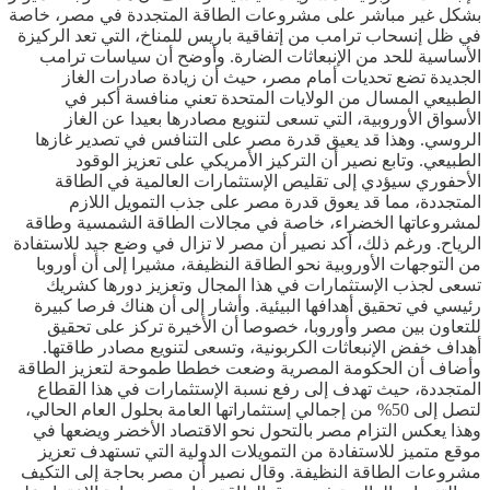
بشكل غير مباشر على مشروعات الطاقة المتجددة في مصر، خاصة
في ظل إنسحاب ترامب من إتفاقية باريس للمناخ، التي تعد الركيزة
الأساسية للحد من الإنبعاثات الضارة. وأوضح أن سياسات ترامب
الجديدة تضع تحديات أمام مصر، حيث أن زيادة صادرات الغاز
الطبيعي المسال من الولايات المتحدة تعني منافسة أكبر في
الأسواق الأوروبية، التي تسعى لتنويع مصادرها بعيدا عن الغاز
الروسي. وهذا قد يعيق قدرة مصر على التنافس في تصدير غازها
الطبيعي. وتابع نصير أن التركيز الأمريكي على تعزيز الوقود
الأحفوري سيؤدي إلى تقليص الإستثمارات العالمية في الطاقة
المتجددة، مما قد يعوق قدرة مصر على جذب التمويل اللازم
لمشروعاتها الخضراء، خاصة في مجالات الطاقة الشمسية وطاقة
الرياح. ورغم ذلك، أكد نصير أن مصر لا تزال في وضع جيد للاستفادة
من التوجهات الأوروبية نحو الطاقة النظيفة، مشيرا إلى أن أوروبا
تسعى لجذب الإستثمارات في هذا المجال وتعزيز دورها كشريك
رئيسي في تحقيق أهدافها البيئية. وأشار إلى أن هناك فرصا كبيرة
للتعاون بين مصر وأوروبا، خصوصا أن الأخيرة تركز على تحقيق
أهداف خفض الإنبعاثات الكربونية، وتسعى لتنويع مصادر طاقتها.
وأضاف أن الحكومة المصرية وضعت خططا طموحة لتعزيز الطاقة
المتجددة، حيث تهدف إلى رفع نسبة الإستثمارات في هذا القطاع
لتصل إلى 50% من إجمالي إستثماراتها العامة بحلول العام الحالي،
وهذا يعكس التزام مصر بالتحول نحو الاقتصاد الأخضر ويضعها في
موقع متميز للاستفادة من التمويلات الدولية التي تستهدف تعزيز
مشروعات الطاقة النظيفة. وقال نصير أن مصر بحاجة إلى التكيف