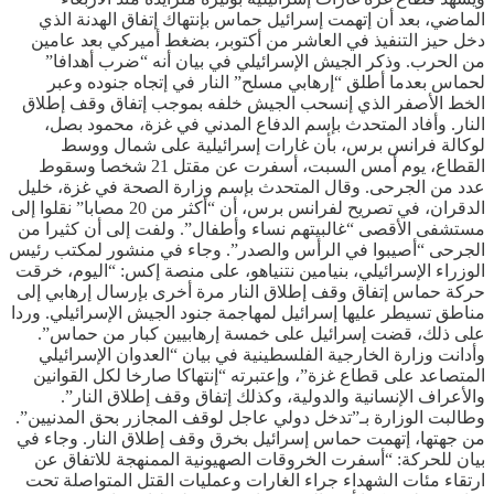
الماضي، بعد أن إتهمت إسرائيل حماس بإنتهاك إتفاق الهدنة الذي
دخل حيز التنفيذ في العاشر من أكتوبر، بضغط أميركي بعد عامين
من الحرب. وذكر الجيش الإسرائيلي في بيان أنه “ضرب أهدافا”
لحماس بعدما أطلق “إرهابي مسلح” النار في إتجاه جنوده وعبر
الخط الأصفر الذي إنسحب الجيش خلفه بموجب إتفاق وقف إطلاق
النار. وأفاد المتحدث بإسم الدفاع المدني في غزة، محمود بصل،
لوكالة فرانس برس، بأن غارات إسرائيلية على شمال ووسط
القطاع، يوم أمس السبت، أسفرت عن مقتل 21 شخصا وسقوط
عدد من الجرحى. وقال المتحدث بإسم وزارة الصحة في غزة، خليل
الدقران، في تصريح لفرانس برس، أن “أكثر من 20 مصابا” نقلوا إلى
مستشفى الأقصى “غالبيتهم نساء وأطفال”. ولفت إلى أن كثيرا من
الجرحى “أصيبوا في الرأس والصدر”. وجاء في منشور لمكتب رئيس
الوزراء الإسرائيلي، بنيامين نتنياهو، على منصة إكس: “اليوم، خرقت
حركة حماس إتفاق وقف إطلاق النار مرة أخرى بإرسال إرهابي إلى
مناطق تسيطر عليها إسرائيل لمهاجمة جنود الجيش الإسرائيلي. وردا
على ذلك، قضت إسرائيل على خمسة إرهابيين كبار من حماس”.
وأدانت وزارة الخارجية الفلسطينية في بيان “العدوان الإسرائيلي
المتصاعد على قطاع غزة”، وإعتبرته “إنتهاكا صارخا لكل القوانين
والأعراف الإنسانية والدولية، وكذلك إتفاق وقف إطلاق النار”.
وطالبت الوزارة بـ”تدخل دولي عاجل لوقف المجازر بحق المدنيين”.
من جهتها، إتهمت حماس إسرائيل بخرق وقف إطلاق النار. وجاء في
بيان للحركة: “أسفرت الخروقات الصهيونية الممنهجة للاتفاق عن
ارتقاء مئات الشهداء جراء الغارات وعمليات القتل المتواصلة تحت