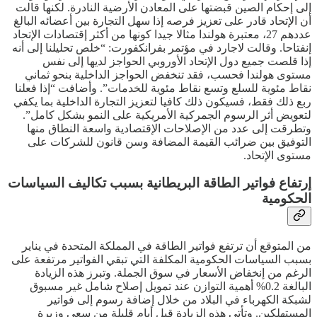
إلى إحكام الصين قبضتها على المعادن الأرضية النادرة. لكنها قالت
أن الإتحاد قادر على تعزيز فرصه إذا سهل التجارة بين أعضائه البالغ
عددهم 27، معتبرة هولندا مثالا جيدا كونها من أكثر إقتصادات الإتحاد
إنفتاحا. وقالت لاجارد في مؤتمر بفرانكفورت: “خلص تحليلنا إلى أنه
إذا قلصت جميع دول الإتحاد الأوروبي الحواجز لديها إلى نفس
مستوى هولندا فحسب، فقد تنخفض الحواجز الداخلية بنحو ثماني
نقاط مئوية للسلع وتسع نقاط مئوية للخدمات”. وأضافت “إذا فعلنا
ربع ذلك فقط، فسيكون ذلك كافيا لتعزيز التجارة الداخلية بما يكفي
لتعويض أثر الرسوم الجمركية الأمريكية على النمو بشكل كامل”.
وتطرقت إلى عدد من الإصلاحات الإقتصادية واسعة النطاق منها
التوفيق بين ضرائب القيمة المضافة وسن قانون للشركات على
مستوى الإتحاد.
إرتفاع فواتير الطاقة البريطانية بسبب تكاليف السياسات
الحكومية
من المتوقع أن ترتفع فواتير الطاقة في المملكة المتحدة في يناير
بسبب السياسات الحكومية المكلفة التي تبقي الفواتير مرتفعة على
الرغم من إنخفاض الأسعار في سوق الجملة. وتبرز هذه الزيادة
البالغة 0.2% أهمية التوازن عند تمويل إصلاح شامل غير مسبوق
لشبكة الكهرباء في البلاد من خلال إضافة رسوم إلى فواتير
المستهلكين. وتأتي هذه الزيادة قبل أيام قليلة من سعي وزيرة