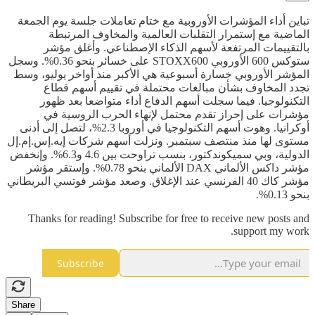
تباين أداء المؤشرات الأوروبية مع ختام تعاملات جلسة يوم الجمعة
الماضية مع إستمرار التقلبات العالمية والمخاوف المرتبطة
بالتقييمات المرتفعة لأسهم الذكاء الإصطناعي. وأغلق مؤشر
ستوكس 600 الأوروبي STOXX600 على خسائر بنحو 0.36%. وسجل
المؤشر الأوروبي خسارة أسبوعية هي الأكبر منذ أواخر يوليو، وسط
تجدد المخاوف بشأن مبالغات محتملة في تقييم أسهم قطاع
التكنولوجيا. فيما سجلت أسهم الدفاع أداء متواضعا بعد ظهور
مؤشرات على إحراز تقدم محتمل لإنهاء الحرب الروسية في
أوكرانيا. وهوت أسهم التكنولوجيا في أوروبا 2.3%، لتصل إلى أدنى
مستوى لها منذ منتصف سبتمبر. ونزلت أسهم شركات إيه.إس.إم.إل
الدولية، وبي سميكوندكتور، بنسب تراوحت بين 4.6 و6.3%. وإنخفض
مؤشر داكس الألماني DAX الألماني بنحو 0.78%. وإستقر مؤشر
مؤشر كاك 40 الفرنسي عند الإغلاق. وصعد مؤشر فوتسي البريطاني
بنحو 0.13%.
Thanks for reading! Subscribe for free to receive new posts and
support my work.
Subscribe
Share