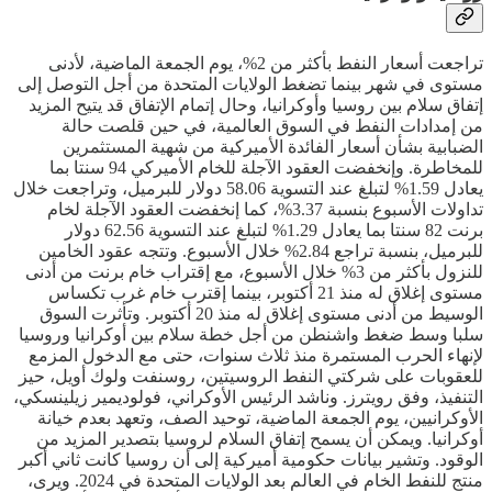
تراجعت أسعار النفط بأكثر من 2%، يوم الجمعة الماضية، لأدنى
مستوى في شهر بينما تضغط الولايات المتحدة من أجل التوصل إلى
إتفاق سلام بين روسيا وأوكرانيا، وحال إتمام الإتفاق قد يتيح المزيد
من إمدادات النفط في السوق العالمية، في حين قلصت حالة
الضبابية بشأن أسعار الفائدة الأميركية من شهية المستثمرين
للمخاطرة. وإنخفضت العقود الآجلة للخام الأميركي 94 سنتا بما
يعادل 1.59% لتبلغ عند التسوية 58.06 دولار للبرميل، وتراجعت خلال
تداولات الأسبوع بنسبة 3.37%، كما إنخفضت العقود الآجلة لخام
برنت 82 سنتا بما يعادل 1.29% لتبلغ عند التسوية 62.56 دولار
للبرميل، بنسبة تراجع 2.84% خلال الأسبوع. وتتجه عقود الخامين
للنزول بأكثر من 3% خلال الأسبوع، مع إقتراب خام برنت من أدنى
مستوى إغلاق له منذ 21 أكتوبر، بينما إقترب خام غرب تكساس
الوسيط من أدنى مستوى إغلاق له منذ 20 أكتوبر. وتأثرت السوق
سلبا وسط ضغط واشنطن من أجل خطة سلام بين أوكرانيا وروسيا
لإنهاء الحرب المستمرة منذ ثلاث سنوات، حتى مع الدخول المزمع
للعقوبات على شركتي النفط الروسيتين، روسنفت ولوك أويل، حيز
التنفيذ، وفق رويترز. وناشد الرئيس الأوكراني، فولوديمير زيلينسكي،
الأوكرانيين، يوم الجمعة الماضية، توحيد الصف، وتعهد بعدم خيانة
أوكرانيا. ويمكن أن يسمح إتفاق السلام لروسيا بتصدير المزيد من
الوقود. وتشير بيانات حكومية أميركية إلى أن روسيا كانت ثاني أكبر
منتج للنفط الخام في العالم بعد الولايات المتحدة في 2024. ويرى،