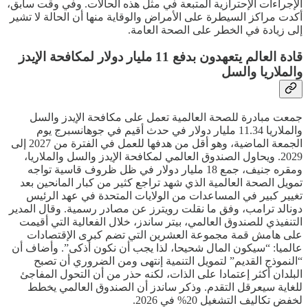
الإجراءات الإحترازية المتبعة في مثل هذه الحالات. وفي وقت سابق،
أكدت مراكز السيطرة على الأمراض والوقاية منها أن الحالة لا تشير
إلى زيادة في الخطر على الصحة العامة.
قادة العالم يتعهدون بدفع 11 مليار دولار لمكافحة الإيدز
والملاريا والسل
جمعت مبادرة للصحة العالمية تعمل على مكافحة الإيدز والسل
والملاريا 11.34 مليار دولار في حدث أقيم في جوهانسبرج يوم
الجمعة الماضية، وهو أقل من هدفها للعمل في الفترة من 2027 إلى
2029. ويحاول الصندوق العالمي لمكافحة الإيدز والسل والملاريا،
ومقره جنيف، جمع 18 مليار دولار في ظل ظروف قاسية تواجه
تمويل الصحة العالمية الذي شهد تراجع كثير من كبار المانحين بعد
تغيير كبير في المساعدات من الولايات المتحدة في عهد الرئيس
دونالد ترامب، وفق ما نقلت رويترز عن مصادر رسمية. وقال المدير
التنفيذي للصندوق العالمي، بيتر ساندز، خلال الفعالية التي أقيمت
على هامش قمة مجموعة العشرين التي تضم كبرى الإقتصادات
عالميا: “سيكون المال شحيحا، لذا يجب أن نكون أذكى”. وأضاف أن
“النموذج القديم” لتمويل التنمية إنتهى ومن الضروري أن تصبح
البلدان أكثر إعتمادا على الذات، لكنه حذر من أن التحول المفاجئ
للغاية سيعرقل التقدم. وذكر ساندز أن الصندوق العالمي يخطط
لخفض تكاليف التشغيل 20% في 2026.