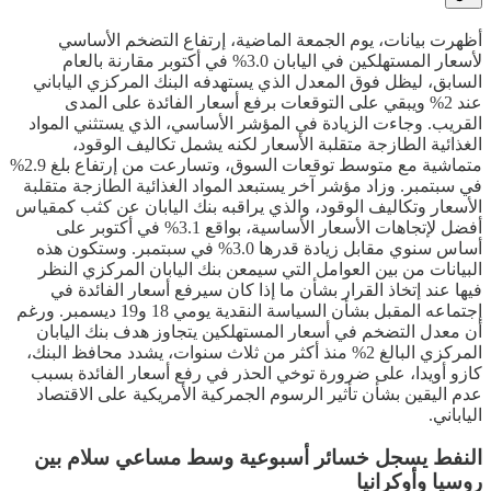
أظهرت بيانات، يوم الجمعة الماضية، إرتفاع التضخم الأساسي
لأسعار المستهلكين في اليابان 3.0% في أكتوبر مقارنة بالعام
السابق، ليظل فوق المعدل الذي يستهدفه البنك المركزي الياباني
عند 2% ويبقي على التوقعات برفع أسعار الفائدة على المدى
القريب. وجاءت الزيادة في المؤشر الأساسي، الذي يستثني المواد
الغذائية الطازجة متقلبة الأسعار لكنه يشمل تكاليف الوقود،
متماشية مع متوسط توقعات السوق، وتسارعت من إرتفاع بلغ 2.9%
في سبتمبر. وزاد مؤشر آخر يستبعد المواد الغذائية الطازجة متقلبة
الأسعار وتكاليف الوقود، والذي يراقبه بنك اليابان عن كثب كمقياس
أفضل لإتجاهات الأسعار الأساسية، بواقع 3.1% في أكتوبر على
أساس سنوي مقابل زيادة قدرها 3.0% في سبتمبر. وستكون هذه
البيانات من بين العوامل التي سيمعن بنك اليابان المركزي النظر
فيها عند إتخاذ القرار بشأن ما إذا كان سيرفع أسعار الفائدة في
إجتماعه المقبل بشأن السياسة النقدية يومي 18 و19 ديسمبر. ورغم
أن معدل التضخم في أسعار المستهلكين يتجاوز هدف بنك اليابان
المركزي البالغ 2% منذ أكثر من ثلاث سنوات، يشدد محافظ البنك،
كازو أويدا، على ضرورة توخي الحذر في رفع أسعار الفائدة بسبب
عدم اليقين بشأن تأثير الرسوم الجمركية الأمريكية على الاقتصاد
الياباني.
النفط يسجل خسائر أسبوعية وسط مساعي سلام بين
روسيا وأوكرانيا