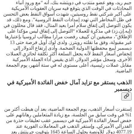
جيم ريد، وهو عضو منتدب في دويتشه بنك، أنه “مع ورود أنباء
المحادثات في الوقت الذي يتوقع فيه سريان العقوبات الأمريكية
على أكبر شركتي نفط روسيتين، شهدت أسواق النفط بعض التحسن
في ظل المخاطر التي تهدد إمدادات النفط الروسية”. ومع ذلك، قد
يكون التوصل إلى إتفاق سلام أمرا بعيد المنال، فقد قال محللون في
(إيه.إن.زد) في مذكرة للعملاء “التوصل إلى إتفاق ليس مؤكدا على
الإطلاق”، مضيفين أن كييف رفضت مرارا مطالب لروسيا بإعتبارها
غير مقبولة، وفق ما نقلته رويترز. ولدى لوك أويل فرصة حتى 13
ديسمبر لبيع محفظتها الدولية الضخمة. وأدى إرتفاع الدولار إلى
إنخفاض أسعار النفط لأنه يجعل السلعة أكثر تكلفة لحائزي العملات
الأخرى. وسجل مؤشر الدولار، الذي يقيس أداء العملة الأميركية
مقابل عملات رئيسية، أعلى مستوى له في ستة أشهر، يوم الجمعة
الماضية.
الذهب يستقر مع تزايد آمال خفض الفائدة الأميركية في
ديسمبر
إستقرت أسعار الذهب، يوم الجمعة الماضية، بعد أن هبطت أكثر من
1% في وقت سابق من الجلسة، مع زيادة المتعاملين رهاناتهم على
خفض أسعار الفائدة الأميركية في ديسمبر عقب تعليقات حذرة من
الفدرالي الأميركي. وإستقر الذهب في المعاملات الفورية عند
4077.19 دولار للأونصة بحلول الساعة 1645 بتوقيت جرينتش بعد