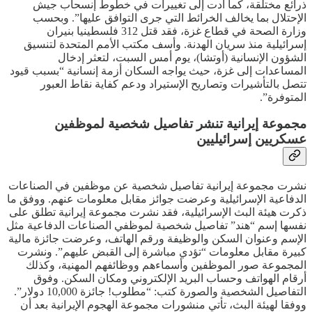
ذرائع مختلقة، كما أدت إلى تغييرات في خطوط إنسحاب جيش
الإحتلال بما يخالف الخرائط التي جرى التوافق عليها”. وبحسب
وزارة الصحة في قطاع غزة، فقد قتل 312 فلسطينيا بنيران
إسرائيلية منذ سريان الهدنة. وأسف مكتب الأمم المتحدة لتنسيق
الشؤون الإنسانية (أوتشا)، يوم أمس السبت، لتعثر إدخال
المساعدات إلى غزة، حيث يواجه السكان أزمة إنسانية “بسبب قيود
تتصل بالتأشيرات وتصاريح الإستيراد ودعم كفاية نقاط العبور
المتوفرة”.
مجموعة إيرانية تنشر تفاصيل شخصية لموظفين
عسكريين إسرائيليين
نشرت مجموعة إيرانية تفاصيل شخصية عن موظفين في الصناعات
الدفاعية الإسرائيلية وعرضت جوائز مقابل معلومات عنهم. ووفق ما
ذكرت هيئة البث الإسرائيلية، فقد نشرت مجموعة إيرانية تطلق على
نفسها إسم “هند” تفاصيل شخصية لموظفي الصناعات الدفاعية مثل
الإسم وعنوان السكن والوظيفة ورقم الهاتف، وعرضت جائزة مالية
كبيرة مقابل معلومات “تؤدي مباشرة إلى القبض عليهم”. ونشرت
المجموعة صور الموظفين وأسماءهم ووظائفهم المهنية، وكذلك
أرقام الهواتف وحساب البريد الإلكتروني ومكان السكن. وفوق
التفاصيل الشخصية والصورة كتب: “مطلوب! جائزة 10,000 دولار”.
ووفقا لهيئة البث، تأتي منشورات مجموعة الهجوم الإيرانية بعد أن