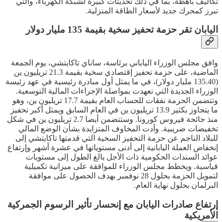
تكاليف باهظة، بما في ذلك تحديثات كبيرة لشبكة الكهرباء، والتي
تبرز كمحرك جديد لأسعار الطاقة المنزلية.
اليابان تقر حزمة تحفيز سخية بقيمة 135 مليار دولار
وافق مجلس الوزراء الياباني برئاسة، ساناي تاكايتشي، يوم الجمعة
الماضية، على حزمة تحفيز إقتصادي سخية بقيمة 21.3 تريليون ين
(135.40 مليار دولار)، في ما يمثل أول مبادرة رئيسية في عهد رئيسة
الوزراء الجديدة التي تعهدت بمواصلة الإجراءات المالية التوسعية.
وتتضمن الحزمة نفقات للحساب العام بقيمة 17.7 تريليون ين، وهو
ما يتجاوز بكثير 13.9 تريليون ين في العام السابق ويمثل أكبر تحفيز
منذ جائحة فيروس كورونا. وستتضمن أيضا 2.7 تريليون ين في شكل
تخفيضات ضريبية. وأدت المخاوف المتزايدة بشأن الوضع المالي
للبلاد الناجم عن حزمة التحفيز السخية التي قدمتها تاكايتشي إلى
إنخفاض العملة اليابانية إلى أدنى مستوياتها في عشرة أشهر وإرتفاع
عوائد السندات الحكومية ذات الأجل بالغ الطول إلى مستويات
قياسية. ويخطط مجلس الوزراء للموافقة على ميزانية تكميلية
لتمويل الحزمة بحلول 28 نوفمبر بهدف الحصول على موافقة
البرلمان بحلول نهاية العام.
إرتفاع صادرات اليابان مع إنحسار تأثير الرسوم الجمركية
الأمريكية