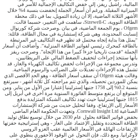
المالية، راشيل ريفز، إلى خفض التكاليف الإجمالية للأسر في
الميزانية المقبلة. ورغم أن أسعار الجملة إنخفضت بنسبة 4% خلال
الأشهر الثلاثة الماضية، إلا أن زيادة التمويل، بما في ذلك محطة
الطاقة النووية، Sizewell-C، ساهمت في التغيير، حسبما قالت،
Ofgem ، يوم الجمعة الماضية، في بيان .وصرحت شركة كورنوال
إنسايت المحدودة، وهي شركة إستشارية في مجال الطاقة، قائلة:
“يمثل هذا بداية إتجاه محتمل قد تظهر فيه التكاليف غير المرتبطة
بالطاقة كمحرك رئيسي لفواتير الطاقة المنزلية”. وأضافت أن أسعار
الجملة “قدمت تاريخيا جزءا كبيرا من هذا الإتجاه”. وصرحت ريفز
بأنها ستتخذ إجراءات لتخفيف الضغط المالي على البريطانيين،
وتدرس مجموعة من الإجراءات لخفض تكاليف الكهرباء والغاز، قد
تشمل هذه الإجراءات تعديلات على الضرائب والرسوم المناخية.
وقالت هيئة Ofgem أن سقف أسعار الطاقة - وهو الحد الأقصى الذي
يمكن للموردين تحصيله، والذي تتم مراجعته كل ثلاثة أشهر - سيرتفع
بنسبة 0.2% إلى 1758 جنيها إسترلينيا إعتبارا من الأول من يناير. ومن
المتوقع أن يرتفع متوسط ​​الفاتورة السنوية مرة أخرى في أبريل إلى
1815 جنيها إسترلينيا حيث تهدد تكاليف الشبكة المتزايدة بدفع
الأسعار إلى الإرتفاع، وفقا لتحليل حديث من شركة الإستشارات
الصناعية Cornwall Insight Ltd. وتعهدت الحكومة العام الماضي
بخفض فواتير الطاقة بحلول عام 2030 من خلال توسيع نطاق توليد
الطاقة المتجددة وتقليل الإعتماد على الغاز - وهي إستراتيجية حفزتها
الإرتفاعات الهائلة في الأسعار العالمية عقب الغزو الروسي
لأوكرانيا. ومع ذلك، فإن التحول عن الوقود الأحفوري ينطوي على