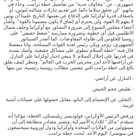
جمهوري - عن “مخاوف جدية” من تفاصيل خطة ترامب. وجاء في
بيانهم: “لن نحقق سلاما دائما عبر تقديم تنازلات متتالية لبوتين، أو
بإضعاف قدرة أوكرانيا على الدفاع عن نفسها. التاريخ علمنا أن بوتين
لا يفهم إلا القوة، ولن يحترم أي إتفاق لا يكون مضمونا بالقوة”. وأشار
أعضاء مجلس الشيوخ إلى ضرورة التشاور مع أوكرانيا وحلف شمال
الأطلسي قبل أي خطوة، وضرورة ممارسة “ضغط حقيقي” على
روسيا للجلوس إلى طاولة المفاوضات. كما أصدر السيناتور
الجمهوري، روجر ويكر، رئيس لجنة القوات المسلحة، بيانا منفصلا
قال فيه: “خطة السلام تنطوي على مشاكل حقيقية، وأشك بشدة
في قدرتها على إحلال السلام. لا ينبغي إجبار أوكرانيا على التنازل
عن أراضيها لأحد أبرز مجرمي الحرب في العالم”. وتنظر كييف بقلق
بالغ إلى خطة ترامب التي تتضمن مطالب روسية رئيسية، من بينها:
- التنازل عن أراضي.
- تقليص حجم الجيش.
- التخلي عن الإنضمام إلى الناتو، مقابل حصولها على ضمانات أمنية
غربية.
ورفض الرئيس الأوكراني، فولوديمير زيلينسكي، الخطة، مؤكدا أنه
سيقدم “بدائل” للإدارة الأميركية. وتشير مصادر متطابقة إلى أن
مسؤولين من الولايات المتحدة وأوكرانيا ودول أوروبية سيجتمعون
في سويسرا، اليوم الأحد، لبحث خطة ترامب.