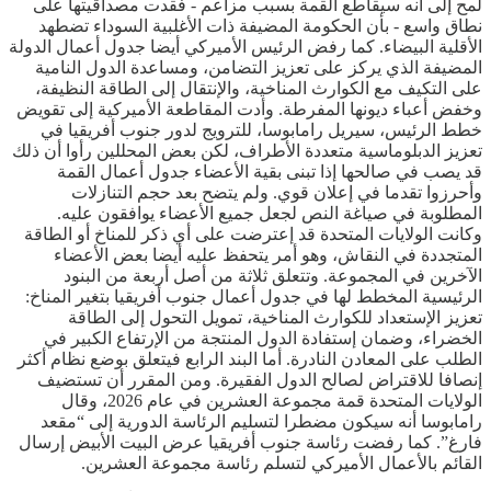
لمح إلى أنه سيقاطع القمة بسبب مزاعم - فقدت مصداقيتها على
نطاق واسع - بأن الحكومة المضيفة ذات الأغلبية السوداء تضطهد
الأقلية البيضاء. كما رفض الرئيس الأميركي أيضا جدول أعمال الدولة
المضيفة الذي يركز على تعزيز التضامن، ومساعدة الدول النامية
على التكيف مع الكوارث المناخية، والإنتقال إلى الطاقة النظيفة،
وخفض أعباء ديونها المفرطة. وأدت المقاطعة الأميركية إلى تقويض
خطط الرئيس، سيريل رامابوسا، للترويج لدور جنوب أفريقيا في
تعزيز الدبلوماسية متعددة الأطراف، لكن بعض المحللين رأوا أن ذلك
قد يصب في صالحها إذا تبنى بقية الأعضاء جدول أعمال القمة
وأحرزوا تقدما في إعلان قوي. ولم يتضح بعد حجم التنازلات
المطلوبة في صياغة النص لجعل جميع الأعضاء يوافقون عليه.
وكانت الولايات المتحدة قد إعترضت على أي ذكر للمناخ أو الطاقة
المتجددة في النقاش، وهو أمر يتحفظ عليه أيضا بعض الأعضاء
الآخرين في المجموعة. وتتعلق ثلاثة من أصل أربعة من البنود
الرئيسية المخطط لها في جدول أعمال جنوب أفريقيا بتغير المناخ:
تعزيز الإستعداد للكوارث المناخية، تمويل التحول إلى الطاقة
الخضراء، وضمان إستفادة الدول المنتجة من الإرتفاع الكبير في
الطلب على المعادن النادرة. أما البند الرابع فيتعلق بوضع نظام أكثر
إنصافا للاقتراض لصالح الدول الفقيرة. ومن المقرر أن تستضيف
الولايات المتحدة قمة مجموعة العشرين في عام 2026، وقال
رامابوسا أنه سيكون مضطرا لتسليم الرئاسة الدورية إلى “مقعد
فارغ”. كما رفضت رئاسة جنوب أفريقيا عرض البيت الأبيض إرسال
القائم بالأعمال الأميركي لتسلم رئاسة مجموعة العشرين.