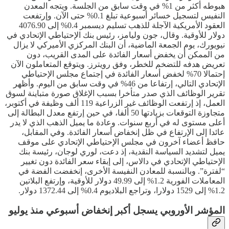
هبوطه أكثر من 1% في وقت سابق من الجلسة. ويتجه المعدن
النفيس لتسجيل خسائر أسبوعية تبلغ 0.1% حتى الآن. وإرتفعت
العقود الأمريكية الآجلة للذهب تسليم ديسمبر 0.4% إلى 4076.90
دولار للأوقية. وقال، جون وليامز، رئيس بنك الإحتياطي الإتحادي في
نيويورك، يوم الجمعة الماضية، أن البنك المركزي الأميركي لا يزال
من الممكن أن يخفض أسعار الفائدة على المدى القريب، دون
تعريض هدفه للتضخم للخطر، وفق رويترز. ويتوقع المتعاملون الآن
إحتمالا 70% لخفض أسعار الفائدة في إجتماع مجلس الإحتياطي
الإتحادي التالي، إرتفاعا من 46% في وقت سابق من اليوم. وأظهر
تقرير الوظائف الذي صدر متأخرا بسبب الإغلاق صورة متباينة لسوق
العمل، إذ إرتفعت الوظائف غير الزراعية 119 ألف وظيفة في أكتوبر،
متجاوزة التوقعات بزيادتها 50 ألفا، في حين إرتفع معدل البطالة إلى
أعلى مستوى له في أربع سنوات. وعادة ما يميل الذهب الذي لا يدر
عائدا إلى الإرتفاع في ظل إنخفاض أسعار الفائدة. وفي المقابل،
حافظ أعضاء آخرون في مجلس الإحتياطي الإتحادي على موقف
يميل لتشديد السياسة النقدية، إذ دعت، لوري لوجان، رئيسة بنك
الإحتياطي الإتحادي في دالاس، إلى إبقاء سعر الفائدة دون تغيير
“لفترة”. وبالنسبة للمعادن النفيسة الأخرى، إنخفضت الفضة في
المعاملات الفورية 1.2% إلى 49.99 دولار للأوقية، وإرتفع البلاتين
1.2% إلى 1529 دولارا، وتراجع البلاديوم 0.4% إلى 1372.44 دولار.
المؤشر الأوروبي يسجل أكبر إنخفاض أسبوعي منذ يوليو