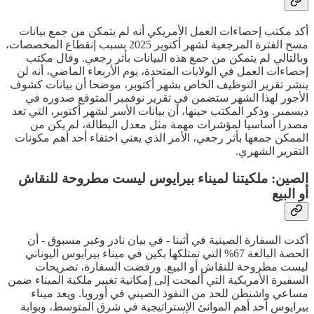
أكد مكتب إحصاءات العمل الأمريكي أنه لم يتمكن من جمع بيانات
مسح الفترة المرجعية لشهر أكتوبر 2025 بسبب إنقطاع المخصصات،
وبالتالي لم يتمكن من جمع هذه البيانات بأثر رجعي. وقال مكتب
إحصاءات العمل في الولايات المتحدة، يوم الأربعاء الماضي، أنه لن
ينشر تقرير التوظيف الخاص بشهر أكتوبر، موضحا أن بيانات كشوف
الأجور لهذا الشهر ستضمن في تقرير نوفمبر المتوقع صدوره في
ديسمبر. وذكر المكتب حينها، أن بيانات الأسر لشهر أكتوبر، التي تعد
مصدرا أساسيا لمؤشرات مهمة مثل معدل البطالة، لم يكن من
الممكن جمعها بأثر رجعي، الأمر الذي يعني اختفاء أحد أهم مكونات
التقرير الشهري.
الصين: ملكيتنا لميناء بيرايوس ليست مطروحة للنقاش
أو البيع
أكدت السفارة الصينية في أثينا - في بيان نادر وغير مسبوق - أن
الحصة البالغة 67% التي تمتلكها بكين في ميناء بيرايوس اليوناني
ليست مطروحة للنقاش أو البيع. ورفضت السفارة، تصريحات
السفيرة الأمريكية التي ألمحت إلى إمكانية تغيير ملكية الميناء ضمن
مساعي واشنطن للحد من النفوذ الصيني في أوروبا. ويعد ميناء
بيرايوس أحد أهم الموانئ الإستراتيجية في شرق المتوسط، وبوابة