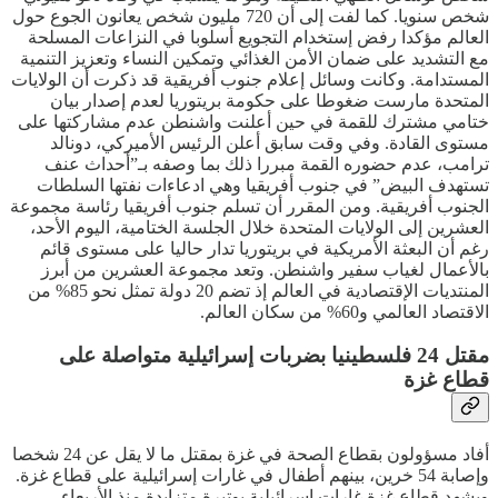
شخص سنويا. كما لفت إلى أن 720 مليون شخص يعانون الجوع حول
العالم مؤكدا رفض إستخدام التجويع أسلوبا في النزاعات المسلحة
مع التشديد على ضمان الأمن الغذائي وتمكين النساء وتعزيز التنمية
المستدامة. وكانت وسائل إعلام جنوب أفريقية قد ذكرت أن الولايات
المتحدة مارست ضغوطا على حكومة بريتوريا لعدم إصدار بيان
ختامي مشترك للقمة في حين أعلنت واشنطن عدم مشاركتها على
مستوى القادة. وفي وقت سابق أعلن الرئيس الأميركي، دونالد
ترامب، عدم حضوره القمة مبررا ذلك بما وصفه بـ”أحداث عنف
تستهدف البيض” في جنوب أفريقيا وهي ادعاءات نفتها السلطات
الجنوب أفريقية. ومن المقرر أن تسلم جنوب أفريقيا رئاسة مجموعة
العشرين إلى الولايات المتحدة خلال الجلسة الختامية، اليوم الأحد،
رغم أن البعثة الأمريكية في بريتوريا تدار حاليا على مستوى قائم
بالأعمال لغياب سفير واشنطن. وتعد مجموعة العشرين من أبرز
المنتديات الإقتصادية في العالم إذ تضم 20 دولة تمثل نحو 85% من
الاقتصاد العالمي و60% من سكان العالم.
مقتل 24 فلسطينيا بضربات إسرائيلية متواصلة على
قطاع غزة
أفاد مسؤولون بقطاع الصحة في غزة بمقتل ما لا يقل عن 24 شخصا
وإصابة 54 خرين، بينهم أطفال في غارات إسرائيلية على قطاع غزة.
ويشهد قطاع غزة غارات إسرائيلية بوتيرة متزايدة منذ الأربعاء