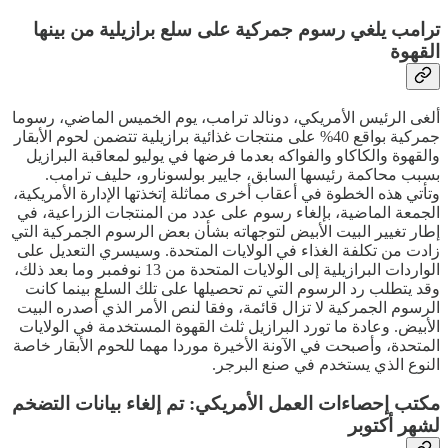
ترامب يلغي رسوم جمركية على سلع برازيلية من بينها
القهوة
ألغى الرئيس الأمريكي، دونالد ترامب، يوم الخميس الماضي، رسوما
جمركية بواقع 40% على منتجات غذائية برازيلية تتضمن لحوم الأبقار
والقهوة والكاكاو والفواكه بعدما فرضها في يوليو لمعاقبة البرازيل
بسبب محاكمة رئيسها السابق، جايير بولسونارو، حليف ترامب.
وتأتي هذه الخطوة في أعقاب أخرى مماثلة إتخذتها الإدارة الأمريكية،
الجمعة الماضية، بإلغاء رسوم على عدد من المنتجات الزراعية، في
إطار تغيير البيت الأبيض لتوجهاته بشأن بعض الرسوم الجمركية التي
زادت من تكلفة الغذاء في الولايات المتحدة. وسيسري التعديل على
الواردات البرازيلية إلى الولايات المتحدة من 13 نوفمبر وما بعد ذلك،
وقد يتطلب رد الرسوم التي تم تحصيلها على تلك السلع بينما كانت
الرسوم الجمركية لا تزال قائمة، وفقا لنص الأمر الذي أصدره البيت
الأبيض. وعادة ما تورد البرازيل ثلث القهوة المستخدمة في الولايات
المتحدة، وأصبحت في الآونة الأخيرة موردا مهما للحوم الأبقار خاصة
النوع الذي يستخدم في صنع البرجر.
مكتب إحصاءات العمل الأمريكي: تم إلغاء بيانات التضخم
لشهر أكتوبر