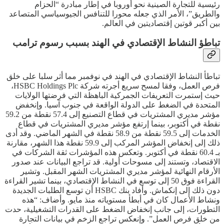
رئيسية للتجارة الصينية نحو أوروبا في إطار مبادرة “الحزام
والطريق”، الأمر الذي جعله محورا للتنافس الجيوسياسي المتصاعد
بين أكبر قوتين إقتصاديتين في العالم.
تباطؤ النشاط الإقتصادي في الهند بسبب رسوم ترامب
تباطأ النشاط الإقتصادي في الهند في نوفمبر مما أثر سلبا على خلق
فرص العمل، وفقا لمسح سريع أجرته شركة HSBC Holdings Plc،
حيث إستمرت التعريفات الجمركية الباهظة التي فرضتها الولايات
المتحدة في الضغط على الدولة الواقعة في جنوب آسيا. وإنخفض
مؤشر مديري المشتريات في قطاع التصنيع إلى 57.4 نقطة من 59.2
نقطة في أكتوبر، بينما إرتفع مؤشر مديري المشتريات في قطاع
الخدمات إلى 59.5 نقطة من 58.9 نقطة في الشهر الماضي. وقد أدى
ذلك إلى إنخفاض المؤشر المركب إلى 59.9 نقطة هذا الشهر، مقارنة
بـ 60.4 نقطة في أكتوبر. وتعكس هذه المؤشرات ثقة الشركات في
الاقتصاد، وتستند إلى مسوحات أولية. قد تراجع البيانات عند صدور
الأرقام النهائية لمؤشر مديري المشتريات الشهر المقبل. وتشير
القراءة فوق 50 إلى توسع في النشاط الإقتصادي، بينما تشير القراءة
دون ذلك إلى إنكماش. وأفاد بنك HSBC أن توسع الطلبات الجديدة
ونشاط الأعمال كان في أبطأ مستوياته منذ مايو. وأضاف: “هذه
التطورات، إلى جانب إنخفاض الضغط على القدرات التشغيلية، حدت
من خلق فرص العمل”. وإنعكس تراجع الزخم في بيانات التجارة