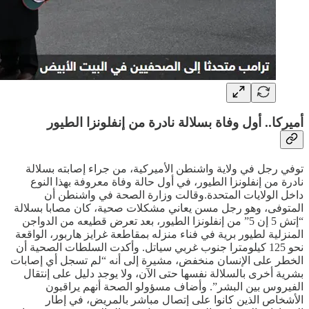
أميركا.. أول وفاة بسلالة نادرة من إنفلونزا الطيور
توفي رجل في ولاية واشنطن الأميركية، من جراء إصابته بسلالة
نادرة من إنفلونزا الطيور، في أول حالة وفاة معروفة بهذا النوع
داخل الولايات المتحدة.وقالت وزارة الصحة في واشنطن أن
المتوفى، وهو رجل مسن يعاني مشكلات صحية، كان مصابا بسلالة
“إتش 5 إن 5” من إنفلونزا الطيور، بعد تعرض قطيعه من الدواجن
المنزلية لطيور برية في فناء منزله بمقاطعة غرايز هاربور، الواقعة
نحو 125 كيلومترا جنوب غربي سياتل. وأكدت السلطات الصحية أن
الخطر على الإنسان منخفض، مشيرة إلى أنه “لم تسجل أي إصابات
بشرية أخرى بالسلالة نفسها حتى الآن، ولا يوجد دليل على إنتقال
الفيروس بين البشر”. وأضاف مسؤولو الصحة أنهم يراقبون
الأشخاص الذين كانوا على إتصال مباشر بالمريض، في إطار