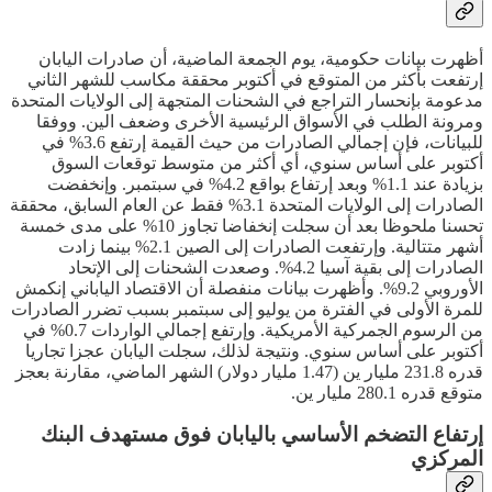
أظهرت بيانات حكومية، يوم الجمعة الماضية، أن صادرات اليابان
إرتفعت بأكثر من المتوقع في أكتوبر محققة مكاسب للشهر الثاني
مدعومة بإنحسار التراجع في الشحنات المتجهة إلى الولايات المتحدة
ومرونة الطلب في الأسواق الرئيسية الأخرى وضعف الين. ووفقا
للبيانات، فإن إجمالي الصادرات من حيث القيمة إرتفع 3.6% في
أكتوبر على أساس سنوي، أي أكثر من متوسط توقعات السوق
بزيادة عند 1.1% وبعد إرتفاع بواقع 4.2% في سبتمبر. وإنخفضت
الصادرات إلى الولايات المتحدة 3.1% فقط عن العام السابق، محققة
تحسنا ملحوظا بعد أن سجلت إنخفاضا تجاوز 10% على مدى خمسة
أشهر متتالية. وإرتفعت الصادرات إلى الصين 2.1% بينما زادت
الصادرات إلى بقية آسيا 4.2%. وصعدت الشحنات إلى الإتحاد
الأوروبي 9.2%. وأظهرت بيانات منفصلة أن الاقتصاد الياباني إنكمش
للمرة الأولى في الفترة من يوليو إلى سبتمبر بسبب تضرر الصادرات
من الرسوم الجمركية الأمريكية. وإرتفع إجمالي الواردات 0.7% في
أكتوبر على أساس سنوي. ونتيجة لذلك، سجلت اليابان عجزا تجاريا
قدره 231.8 مليار ين (1.47 مليار دولار) الشهر الماضي، مقارنة بعجز
متوقع قدره 280.1 مليار ين.
إرتفاع التضخم الأساسي باليابان فوق مستهدف البنك
المركزي