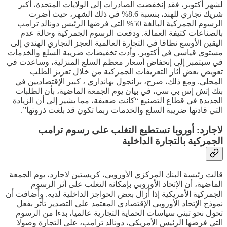
لشهر أكتوبر، فقد إنخفضت الصادرات إلى الولايات المتحدة، أكبر
شريك تجاري للهند، بنسبة 8.6% في ذلك الشهر، حيث أضرت
الرسوم الجمركية البالغة 50% التي فرضها الرئيس دونالد ترامب
بالصناعات كثيفة العمالة. ودفعت الرسوم الجمركية وحالة عدم
اليقين الأوسع نطاقا في التجارة العالمية العجز التجاري الهندي إلى
مستوى قياسي في أكتوبر. وأدت تخفيضات ضريبة السلع والخدمات
في سبتمبر إلى إنخفاض أسعار معظم السلع المنزلية، وساعدت في
تعويض بعض آثار التعريفات الجمركية من خلال تعزيز الطلب
المحلي. ومع ذلك، صرح، برانجول بهانداري ، كبير الإقتصاديين في
بنك إتش إس بي سي، في بيان يوم الجمعة الماضية، بأن الطلبات
الجديدة في قطاع التصنيع “كانت ضعيفة، مما يشير إلى أن الزيادة
التي قادتها ضريبة السلع والخدمات ربما تكون قد بلغت ذروتها”.
لاجارد: أوروبا تستطيع التغلب على رسوم ترامب
الجمركية بالتجارة الداخلية
قالت رئيسة البنك المركزي الأوروبي، كريستين لاجارد، يوم الجمعة
الماضية، أن الإتحاد الأوروبي بإمكانه التغلب على أثر الرسوم
الجمركية الأمريكية إذا أزال بعض الحواجز الداخلية لديه. وأضافت أن
نموذج الإتحاد الأوروبي الإقتصادي المعتمد على التصدير تأثر بفعل
تحول نحو تبني سياسات الحماية التجارية عالميا، بدءا من الرسوم
التي فرضها الرئيس الأمريكي، دونالد ترامب، على التجارة وصولا