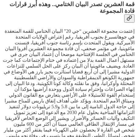
قمة العشرين تصدر البيان الختامي.. وهذه أبرز قرارات
قادة المجموعة
إعتمدت مجموعة العشرين “جي 20” البيان الختامي للقمة المنعقدة
في جوهانسبرغ بجنوب أفريقيا، رغم إعتراض الولايات المتحدة
الأميركية. ويقول المتحدث بإسم رئاسة جنوب أفريقيا، فنسنت
ماغوينيا، في مؤتمر صحفي، أن قادة مجموعة العشرين أقروا البيان
الختامي في الجلسة الإفتتاحية موضحا أن إعتماد البيان جرى في
مستهل أعمال القمة بدلا من إعتماده في ختام الإجتماعات كما جرت
العادة. ويضيف ماغوينيا أن البيان ركز على الحل السلمي للنزاعات
الدولية مشيرا إلى أن أربع قضايا استأثرت بحيز بارز هي الأوضاع في
جمهورية الكونغو الديمقراطية والسودان والأراضي الفلسطينية
المحتلة وأوكرانيا، وفق ما نقلته وكالة كونا الكويتية. ودعا البيان إلى
إنهاء الصراعات وإحترام سيادة الدول ووحدة أراضيها مؤكدا أن
إستخدام القوة للاستيلاء على الأراضي يتعارض مع القانون الدولي
وميثاق الأمم المتحدة. ويؤكد على أهداف إتفاق باريس للمناخ مشيرا
إلى حاجة الدول النامية إلى ما بين 5.8 و5.9 تريليونات دولار لتنفيذ
التزاماتها المناخية بحلول عام 2030 مع الدعوة إلى تعزيز تمويل
التكيف وآليات الخسائر والأضرار. ويشير إلى الوضع الخاص لأفريقيا
في مسار الإنتقال الطاقي العالمي مبينا أن أكثر من 600 مليون
شخص في القارة لا يحصلون على الكهرباء فيما يفتقر أكثر من مليار
شخص لوسائل الطهي النظيفة وهو ما يتسبب في وفاة نحو مليوني