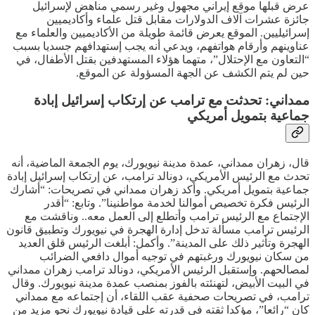
عرض قبلها موقع إيراني مجهول وغير رسمي مناهض لإسرائيل
جائزة عشرات آلاف الدولارات مقابل قتل علماء وأكاديميين
إسرائيليين. الموقع يعرض قائمة طويلة من الأكاديميين والعلماء مع
عناوينهم وأرقام هواتفهم، ويدعي أنه يجب إستهدافهم جسديا بسبب
“التعاون مع الإحتلال”، متهما هؤلاء المستهدفين بقتل الأطفال، في
حين لم يتم الكشف عن الجهة المسؤولة عن الموقع.
ممداني: تحدثت مع ترامب عن إرتكاب إسرائيل إبادة
جماعية بتمويل أمريكي
قال، زهران ممداني، عمدة مدينة نيويورك، يوم الجمعة الماضية، أنه
تحدث مع الرئيس الأمريكي، دونالد ترامب، عن إرتكاب إسرائيل إبادة
جماعية بتمويل أمريكي. وأكد زهران ممداني في تصريحات: “أشارك
الرئيس فكرة تخصيص أموالنا لخدمة مواطنينا”. وتابع: “أقدر
الإجتماع مع الرئيس ترامب وأتطلع إلى العمل معه.. وناقشت مع
الرئيس ترامب مسألة تدخل إدارة الهجرة في نيويورك وتطبيق قانون
الهجرة وتأثير ذلك على المدينة”. وأكمل: أبلغت الرئيس قلق العديد
من سكان نيويورك ورغبتهم في توجيه أموال دافعي الضرائب
لمصالحهم. وإستقبل الرئيس الأمريكي، دونالد ترامب زهران ممداني
في البيت الأبيض، لتهنئته بالفوز بمنصب عمدة مدينة نيويورك. وقال
ترامب، في تصريحات صحفية عقب اللقاء، أن إجتماعه مع ممداني
كان “رائعا”، مؤكدا ثقته في قدرته على قيادة نيويورك نحو مزيد من