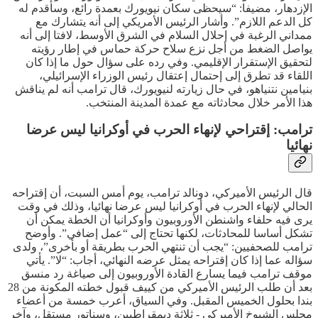
الإزدهار، مضيفا: “سيحظى سكان نيويورك بعمدة رائع، وسأقدم له
كل الدعم اللازم”. وأشار الرئيس الأمريكي إلى أنه يتشارك مع
ممداني الرغبة في إحلال السلام في الشرق الأوسط، لافتا إلى أنه
يواصل الضغط من أجل نزع سلاح حركة حماس في إطار رؤيته
لتحقيق الإستقرار الإقليمي. وفي رده على سؤال حول ما إذا كان
اللقاء قد تطرق إلى إحتمال إعتقال رئيس الوزراء الإسرائيلي،
بنيامين نتنياهو، في حال زيارته لنيويورك، قال ترامب أنه لم يناقش
هذا الأمر خلال محادثاته مع عمدة المدينة المنتخب.
ترامب: إقتراحي لإنهاء الحرب في أوكرانيا ليس عرضا
نهائيا
قال الرئيس الأميركي، دونالد ترامب، يوم أمس السبت، أن إقتراحه
الحالي لإنهاء الحرب في أوكرانيا ليس عرضا نهائيا، وذلك في وقت
يرى فيه حلفاء واشنطن الأوروبيون وأوكرانيا أن الخطة يمكن أن
تشكل أساسا للمحادثات، لكنها تحتاج إلى “عمل إضافي”. وأوضح
ترامب للصحفيين: “يجب أن تنتهي الحرب بطريقة أو بأخرى”، ولدى
سؤاله عما إذا كان إقتراحه يمثل عرضه النهائي، أجاب: “لا”. يأتي
موقف ترامب فيما يسارع القادة الأوروبيون إلى صياغة رد منسق
بعد أن طلب الرئيس الأميركي من كييف قبول خطته المكونة من 28
بندا بحلول الخميس المقبل. وفي السياق، أعرب خمسة من أعضاء
مجلس الشيوخ الأميركي - ثلاثة ديمقراطيين، وسناتور مستقل، وآخر