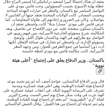
يعتقد أن هناك إحتمالا كبيرا لتصعيد دراماتيكي إذا إستمر النزاع خلال
عطلة نهاية الأسبوع، بحسب المسؤولين. وحث فانس مودي على
التواصل المباشر مع باكستان، والنظر في خيارات التهدئة المتاحة.
وبحسب المصادر، كانت الولايات المتحدة تعتقد حينها أن الجانبين لا
يتواصلان، وكان من الضروري إعادتهم إلى طاولة المفاوضات. كما
عرض فانس على مودي "مسارا بديلا" كانت واشنطن تعتقد أن
باكستان ستكون منفتحة عليه، من دون الإفصاح عن تفاصيل. وبعد
المكالمة، شرع مسؤولو الخارجية الأميركية، بمن فيهم روبيو، في
التواصل مع نظرائهم في الهند وباكستان طوال الليل. وأوضح
مسؤولو الإدارة، أن واشنطن لم تشارك في صياغة الإتفاق، لكنها
أدت دورا أساسيا في جمع الطرفين للحوار، ومن وجهة النظر
الأميركية، كانت مكالمة فانس مع مودي لحظة حاسمة.
باكستان.. وزير الدفاع يعلق على إجتماع "أعلى هيئة
نووية"
قال وزير الدفاع الباكستاني، خواجة آصف، أنه لم يتم تحديد موعد
لإجتماع هيئة القيادة الوطنية، وهي أعلى هيئة عسكرية ومدنية
تشرف على الترسانة النووية للبلاد، في أعقاب عملية عسكرية على
الهند جرت في وقت مبكر صباح يوم امس السبت. وصرح الوزير
لقناة "آري" التلفزيونية: "لم يعقد أي إجتماع لهيئة القيادة الوطنية،
ولم تتم جدولة أي إجتماع من هذا القبيل". وقال الجيش الباكستاني