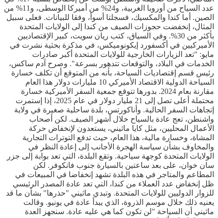
عدد السياح من أوروبا الغربية، و24% من أميركا الوسطى، و11% من
الصين. أما كندا والمكسيك، فسجلتا أسوأ، وفقا للبيانات. فعلى سبيل
المثال، إنخفضت حجوزات الصيف من كندا إلى الولايات المتحدة
بأكثر من 30%. وفي السياق، كتب ريان سويت، كبير الإقتصاديين
الأميركيين في أكسفورد إيكونوميكس، في مذكرة بحثية نشرت في
مايو: "تعد الزيارات الخارجية للولايات المتحدة أكبر صادرات
الخدمات في البلاد، والتوقعات تتدهور بسرعة". وصرح آدم ساكس،
رئيس قسم إقتصاديات السياحة، بأنه من المتوقع أن تكلف خسارة
السياحة الدولية الاقتصاد الأميركي 10 مليارات دولار هذا العام
مقارنة بعام 2024. بدورها تتوقع جمعية السفر الأميركية خسارة
محتملة أعلى تصل إلى 21 مليار دولار في عام 2025، إذا إستمرت
إتجاهات السفر الحالية. وأناكورتس، بلدة ساحلية صغيرة في ولاية
واشنطن، تعج عادة بالسياح خلال أشهر الصيف. لكن أصحاب
الأعمال المحليين، مثل كايا ماثيني، يستعدون لإنخفاض حركة
المشاة، وخسارة مالية، هذا العام، حيث تدفع التوترات التجارية
والمخاوف بشأن سياسة الهجرة الأجانب إلى إعادة النظر في
الولايات المتحدة كوجهة سياحية. وتقع البلدة، التي تعد بوابة إلى جزر
سان خوان، على بعد ساعتين بالسيارة جنوب فانكوفر. لكن
المطاعم والمتاجر في هذه البلدة تشهد إنخفاضا في المبيعات في
ظل إنخفاض عدد العملاء من كندا، التي تعد عادة المصدر الرئيسي
للزوار الدوليين للولايات المتحدة. وتبدي ماثيني "حذرها" بشأن ما قد
يعنيه ذلك خلال موسم الذروة، الذي يبدأ عادة في يونيو. وقالت
ماثيني أن السياحة "لن تكون كما هي عليه عادة. سنجهز العدة