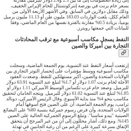
إلى زيادة الخصومات إلى ما بين 2.3 و2.4 دولار للبرميل مقارنة
بسعر خام برنت في بورصة إنتركونتننتال للخام الإيراني الخفيف،
وذلك مقابل دولارين في السابق. وفي الأشهر الأربعة الأولى من
العام ككل، بلغت الواردات 183.03 مليون طن أو 11.13 مليون برميل
يوميا، بزيادة 0.5% مقارنة بالفترة نفسها من العام الماضي، وفقا
للبيانات التي جمعتها رويترز.
النفط يسجل مكاسب أسبوعية مع ترقب المحادثات
التجارة بين أميركا والصين
إرتفعت أسعار النفط عند التسوية، يوم الجمعة الماضية، وسجلت
مكاسب أسبوعية ووسط مؤشرات على إنحسار التوتر التجاري بين
الولايات المتحدة والصين، أكبر مستهلكين للنفط. وصعدت العقود
الآجلة لخام برنت 1.07 دولار أو 1.7% لتبلغ عند التسوية 63.91 دولار
للبرميل. وصعد خام غرب تكساس الوسيط الأميركي 1.11 دولار أو
1.85% لتبلغ عند التسوية 61.02 دولار للبرميل. ويتجه الخامان لتحقيق
مكاسب بنحو 4% منذ بداية الأسبوع. وقال الرئيس الأميركي، دونالد
ترامب، يوم الجمعة الماضية، أن على الصين فتح أسوقها أمام
الولايات المتحدة، وأن فرض رسوم جمركية بنسبة 80% على البضائع
الصينية "يبدو مناسبا". وتبلغ الرسوم الجمركية الحالية على الصين
145%. ومع ذلك، أشار محللون إلى أن من غير المرجح أن يتحقق
الإتفاق بسرعة كبيرة على الرغم من أن رغبة الجانبين في تهدئة