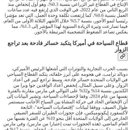
الإنتاج في القطاع غير الزراعي بنسبة 0.3%، وهو أول إنخفاض منذ
الربع الثاني من عام 2022، في الوقت الذي إرتفع فيه عدد ساعات
العمل بنسبة 0.6%. كما إرتفعت تكلفة وحدة العمل، التي تعد مؤشرا
رئيسيا لنمو الأجور، بنسبة 5.7% خلال الأشهر الثلاثة الأولى من العام،
فيما تسارعت وتيرة الزيادة السنوية لهذا المؤشر إلى 1.3%، مما
يعكس تصاعد الضغوط التضخمية المرتبطة بالأجور.
قطاع السياحة في أميركا يتكبد خسائر فادحة بعد تراجع
الزوار
بسبب الحرب التجارية والتوترات التي أشعلها الرئيس الأميركي،
دونالد ترامب، في هجومه على أبرز حلفائه، يتكبد القطاع السياحي
في الولايات المتحدة خسائر فادحة، وسط تراجع كبير في أعداد
الزوار. وعلى سبيل المثال، إنخفض أعداد الوافدين جوا وبرا من
الكنديين بنسبة 14% و32% على التوالي في مارس مقارنة بالفترة
نفسها من عام 2024، وفقا لإحصاءات السياحة. وتشير البيانات إلى
أن الإنخفاض الحاد في حركة المشاة بين السياح الأجانب سيستمر
طوال الصيف. ووفقا لبيانات "إقتصاديات السياحة"، التابعة
لأكسفورد إيكونوميكس، فإن حجوزات الطيران للسفر الصيفي
الخارجي إلى الولايات المتحدة أقل بنحو 10% عن الفترة نفسها من
العام الماضي. (هذه الحجوزات تمت إعتبارا من مارس). وفي مارس
الماضي، ذكرت صحيفة واشنطن بوست عن إنخفاض بنسبة 17% في