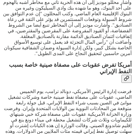
وأشار محللو موديز إلى أن هذه الحرية تأتي مع مخاطر أشبه بالهجوم
على أحد البنوك، وهو ما شهده بنك وادي السيليكون وغيره من
البنوك الإقليمية العام الماضي. وكتب المحللون "إن عدم التوافق بين
شروط السيولة وتوقعات المستثمرين قد يؤثر على الثقة في رعاة
الصناديق". وأشارت موديز إلى أن المخاطر تنبع أيضا من الشروط
الفضفاضة، أو القيود المفروضة على المقرضين والمقترضين، في
إتفاقيات ائتمان الصناديق الدائمة مقارنة بالصناديق المغلقة.
وأضافت أن "رأس المال التجزئة قد يعمل على توسيع الأسواق
الخاصة بشكل كبير، ولكن إدارة السيولة وضمان الشفافية سيكونان
أمرين حاسمين لتحقيق النجاح على المدى الطويل".
أمريكا تفرض عقوبات على مصفاة صينية خاصة بسبب
النفط الإيراني
فرضت إدارة الرئيس الأمريكي، دونالد ترامب، يوم الخميس
الماضي، عقوبات على مصفاة نفط صينية خاصة وشركات تشغيل
موانئ في الصين بسبب شراء النفط الإيراني، قبل جولة رابعة
متوقعة من المحادثات النووية بين الولايات المتحدة وإيران. وفرضت
وزارة الخزانة الأمريكية عقوبات على مصفاة شركة خبي شينهاي
للكيماويات وثلاث شركات لتشغيل محطة في ميناء دونغ ينغ في
إقليم شاندونغ الصيني. وقالت الوزارة إن هذه الكيانات إشترت أو
سهلت توصيل نفط إيراني قيمته مئات الملايين من الدولارات. وهذه