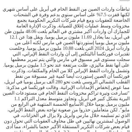
تباطأت واردات الصين من النفط الخام في أبريل على أساس شهري
لكنها قفزت 7.5% على أساس سنوي بدعم وفرة في الشحنات
الخاضعة للعقوبات ومع قيام شركات التكرير الحكومية بجمع
مخزونات وسط عمليات إغلاق للصيانة. وذكرت الإدارة العامة
للجمارك أن واردات أكبر مشتري في العالم بلغت 48.06 مليون طن
في أبريل، بما يعادل 11.69 مليون برميل يوميا. ويقل هذا عن 12.1
مليون برميل يوميا إستوردتها الصين في مارس لكنه أعلى من
واردات أبريل 2024 التي بلغت 10.88 مليون برميل يوميا. وخلصت
تقديرات فورتكسا أناليتكس إلى أن واردات النفط الإيراني، التي
سجلت مستوى غير مسبوق في مارس والتي يتم تمرير معظمها
على أنها نفط ماليزي، ظلت مرتفعة عند نحو 1.5 مليون برميل يوميا.
وتشمل واردات النفط الإيراني كلا من الخام والمكثفات. وذكرت
فورتكسا أن الصين إستوردت أيضا كمية غير مسبوقة من نفط
القطب الشمالي الروسي بلغت نحو 280 ألف برميل يوميا في أبريل،
مما عوض إنخفاض الإمدادات الإيرانية. وقالت فورتكسا في مذكرة:
"تسارعت وتيرة تراكم مخزونات النفط الخام في مستودعات الصين
البرية بشكل كبير في أبريل. وتجاوز متوسط معدل التراكم 1.1
مليون برميل يوميا خلال الأسابيع الخمسة المنتهية في الرابع من
مايو". لكن متعاملين حذروا من صعوبة تواجه بعض النفط الإيراني،
الذي تم تسليمه خلال مارس وأبريل ولا يزال في الخزانات، في
الوصول لمشترين نهائيين في ظل مخاوف العقوبات التي تحول دون
قيام بعض شركات التكرير المستقلة الأكبر حجما بالشراء، مما أدى