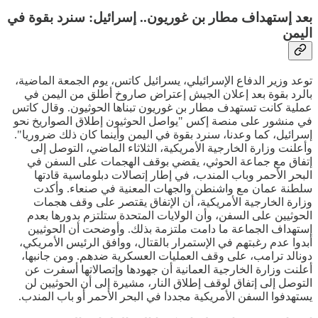
بعد إستهداف مطار بن غوريون.. إسرائيل: سنرد بقوة في
اليمن
توعد وزير الدفاع الإسرائيلي، يسرائيل كاتس، يوم الجمعة الماضية،
بالرد بقوة بعد إعلان الجيش إعتراض صاروخ أطلق من اليمن في
عملية كانت تستهدف مطار بن غوريون تبناها الحوثيون. وقال كاتس
في منشور على منصة إكس "يواصل الحوثيون إطلاق الصواريخ نحو
إسرائيل، كما وعدنا، سنرد بقوة في اليمن وأينما كان ذلك ضروريا".
وأعلنت وزارة الخارجية الأمريكية، الثلاثاء الماضي، التوصل إلى
إتفاق مع جماعة الحوثي، يقضي بوقف الهجمات على السفن في
البحر الأحمر وباب المندب، في إطار إتصالات دبلوماسية قادتها
سلطنة عمان مع واشنطن والجهات المعنية في صنعاء. وأكدت
وزارة الخارجية الأمريكية، أن الإتفاق يقتصر على وقف هجمات
الحوثيين على السفن، وأن الولايات المتحدة ستلتزم بدورها بعدم
إستهداف الجماعة ما دامت ملتزمة بذلك. وأوضحت أن الحوثيين
أبدوا عدم رغبتهم في الإستمرار بالقتال، ووافق الرئيس الأمريكي،
دونالد ترامب، على وقف العمليات العسكرية ضدهم. ومن جانبها،
أعلنت وزارة الخارجية العمانية أن جهودها وإتصالاتها أسفرت عن
التوصل إلى إتفاق لوقف إطلاق النار، مشيرة إلى أن الحوثيين لن
يستهدفوا السفن الأمريكية مجددا في البحر الأحمر أو باب المندب.