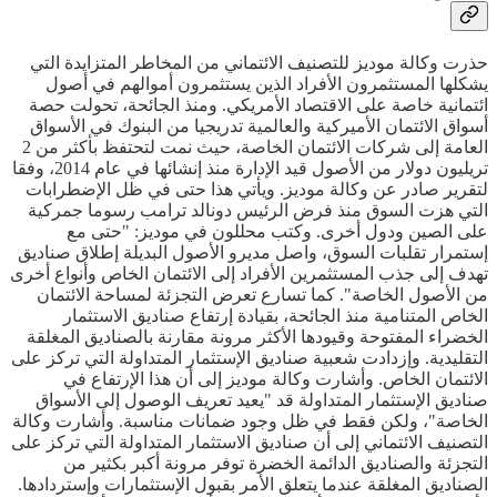
حذرت وكالة موديز للتصنيف الائتماني من المخاطر المتزايدة التي
يشكلها المستثمرون الأفراد الذين يستثمرون أموالهم في أصول
ائتمانية خاصة على الاقتصاد الأمريكي. ومنذ الجائحة، تحولت حصة
أسواق الائتمان الأميركية والعالمية تدريجيا من البنوك في الأسواق
العامة إلى شركات الائتمان الخاصة، حيث نمت لتحتفظ بأكثر من 2
تريليون دولار من الأصول قيد الإدارة منذ إنشائها في عام 2014، وفقا
لتقرير صادر عن وكالة موديز. ويأتي هذا حتى في ظل الإضطرابات
التي هزت السوق منذ فرض الرئيس دونالد ترامب رسوما جمركية
على الصين ودول أخرى. وكتب محللون في موديز: "حتى مع
إستمرار تقلبات السوق، واصل مديرو الأصول البديلة إطلاق صناديق
تهدف إلى جذب المستثمرين الأفراد إلى الائتمان الخاص وأنواع أخرى
من الأصول الخاصة". كما تسارع تعرض التجزئة لمساحة الائتمان
الخاص المتنامية منذ الجائحة، بقيادة إرتفاع صناديق الاستثمار
الخضراء المفتوحة وقيودها الأكثر مرونة مقارنة بالصناديق المغلقة
التقليدية. وإزدادت شعبية صناديق الإستثمار المتداولة التي تركز على
الائتمان الخاص. وأشارت وكالة موديز إلى أن هذا الإرتفاع في
صناديق الإستثمار المتداولة قد "يعيد تعريف الوصول إلى الأسواق
الخاصة"، ولكن فقط في ظل وجود ضمانات مناسبة. وأشارت وكالة
التصنيف الائتماني إلى أن صناديق الاستثمار المتداولة التي تركز على
التجزئة والصناديق الدائمة الخضرة توفر مرونة أكبر بكثير من
الصناديق المغلقة عندما يتعلق الأمر بقبول الإستثمارات وإستردادها.