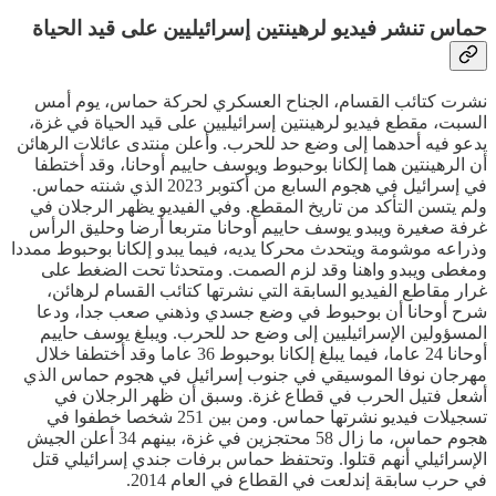
حماس تنشر فيديو لرهينتين إسرائيليين على قيد الحياة
نشرت كتائب القسام، الجناح العسكري لحركة حماس، يوم أمس
السبت، مقطع فيديو لرهينتين إسرائيليين على قيد الحياة في غزة،
يدعو فيه أحدهما إلى وضع حد للحرب. وأعلن منتدى عائلات الرهائن
أن الرهينتين هما إلكانا بوحبوط ويوسف حاييم أوحانا، وقد أختطفا
في إسرائيل في هجوم السابع من أكتوبر 2023 الذي شنته حماس.
ولم يتسن التأكد من تاريخ المقطع. وفي الفيديو يظهر الرجلان في
غرفة صغيرة ويبدو يوسف حاييم أوحانا متربعا أرضا وحليق الرأس
وذراعه موشومة ويتحدث محركا يديه، فيما يبدو إلكانا بوحبوط ممددا
ومغطى ويبدو واهنا وقد لزم الصمت. ومتحدثا تحت الضغط على
غرار مقاطع الفيديو السابقة التي نشرتها كتائب القسام لرهائن،
شرح أوحانا أن بوحبوط في وضع جسدي وذهني صعب جدا، ودعا
المسؤولين الإسرائيليين إلى وضع حد للحرب. ويبلغ يوسف حاييم
أوحانا 24 عاما، فيما يبلغ إلكانا بوحبوط 36 عاما وقد أختطفا خلال
مهرجان نوفا الموسيقي في جنوب إسرائيل في هجوم حماس الذي
أشعل فتيل الحرب في قطاع غزة. وسبق أن ظهر الرجلان في
تسجيلات فيديو نشرتها حماس. ومن بين 251 شخصا خطفوا في
هجوم حماس، ما زال 58 محتجزين في غزة، بينهم 34 أعلن الجيش
الإسرائيلي أنهم قتلوا. وتحتفظ حماس برفات جندي إسرائيلي قتل
في حرب سابقة إندلعت في القطاع في العام 2014.