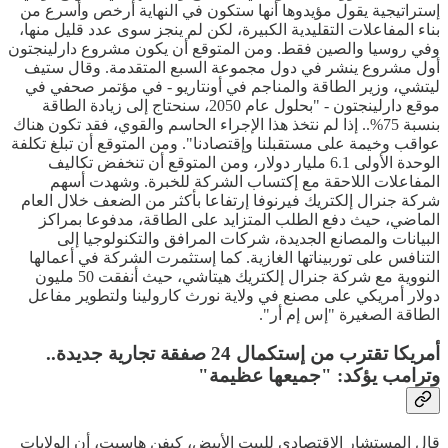
إستراتيجية يقول مؤيدوها أنها ستكون في النهاية أرخص وأسرع من
بناء المفاعلات التقليدية الكبيرة، لكن لم ينجز سوى عدد قليل منها،
وفي روسيا والصين فقط. ومن المتوقع أن يكون مشروع دارلينجتون
أول مشروع ينشر في دول مجموعة السبع المتقدمة. وقال ستيف
ليتشي، وزير الطاقة والمناجم في أونتاريو - في مؤتمر صحفي في
موقع دارلينجتون - "بحلول عام 2050، سنحتاج إلى زيادة الطاقة
بنسبة 75%.. إذا لم نتخذ هذا الإجراء الحاسم والقوي، فقد تكون هناك
عواقب وخيمة على مستقبلنا وإقتصادنا". ومن المتوقع أن تبلغ تكلفة
الوحدة الأولى 6.1 مليار دولار، ومن المتوقع أن تنخفض تكاليف
المفاعلات اللاحقة مع إكتساب الشركة للخبرة. وشهدت أسهم
شركة جنرال إلكتريك فيرنوفا إرتفاعا بأكثر من الضعف خلال العام
الماضي، حيث دفع الطلب المتزايد على الطاقة، مدفوعا بمراكز
البيانات والمصانع الجديدة، شركات المرافق والتكنولوجيا إلى
التنافس على توربيناتها الغازية. كما إستثمرت الشركة في أعمالها
النووية مع شركة جنرال إلكتريك هيتاشي، حيث أنفقت 50 مليون
دولار أمريكي على مصنع في ولاية نورث كارولينا ولتطوير مفاعل
الطاقة الصغيرة "إس إم أر".
أمريكا تقترب من إستكمال 24 صفقة تجارية جديدة..
وترامب يؤكد: "جميعها عظيمة"
قال المستشار الإقتصادي للبيت الأبيض، كيفن هاسيت، أن الولايات