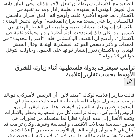
التصعيد مع باكستان، شريطة أن تفعل الأخيرة ذلك. وفي البيان ذاته،
قال الجيش الهندي أنه إستهدف أنظمة رادار وقواعد تقنية في
باكستان، بعد هجوم الأخيرة عليه. وأوضح أنه "ألحق أضرارا بالجيش
الباكستاني ردا على إستخدامه نيران المدفعية". وتابع الجيش الهندي:
"باكستان إستهدفت منشآت طبية وتعليمية في الشطر الهندي من
كشمير، ردا على ذلك إستهدفت الهند أنظمة رادار وقواعد تقنية في
باكستان". وأوضح أن القصف الباكستاني خلف "أضرارا محدودة" في
المعدات والأفراد ببعض القواعد العسكرية الهندية. وقال الجيش
الهندي أن باكستان تعزز إنتشار قواتها على الحدود، وحاولت التوغل
جوا في 26 موقعا".
ترامب سيعترف بدولة فلسطينية أثناء زيارته للشرق
الأوسط بحسب تقارير إعلامية
قالت تقارير إعلامية لوكالة "ميديا لاين" أن الرئيس الأميركي، دونالد
ترامب، سيعترف بدولة فلسطينية أثناء قمة خليجية ستعقد في
السعودية ضمن زيارته للشرق الأوسط. هذا ومن المقرر أن يزور
الرئيس الأميركي، دونالد ترامب، كل من السعودية وقطر والإمارات.
وتتجه الأنظار إلى هذه الزيارة نظرا لما ستحمله من تطورات في
محاور حساسة بمجالات الاقتصاد والسياسة وغيرها. وكان ترامب قد
أعلن في 6 مايو أن زيارته للشرق الأوسط ستتضمن "إعلانا شديد
الأهمية". هذا ونقلت وكالة "ذا ميديا لاين"، الأميركية المتخصصة في