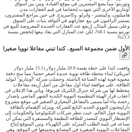
وتورنتو؛ مما يضع المشترين في موقع القيادة. ومن بين أسواق
أونتاريو الأخرى التي شهدت إنخفاضا في قيم العقارات مدن
هاميلتون، وكيتشنر - واترلو، وكامبريدج. في حين يتراجع المشترون،
يستمر الراغبون في بيع عقاراتهم في التوافد بثبات على السوق.
وعلى سبيل المثال، إرتفع عدد العقارات الجديدة المعروضة للبيع في
تورنتو بنسبة 8.1%، لكن عدد المنازل التي يعاد بيعها إنخفض بنسبة
23.3%.
الأول ضمن مجموعة السبع.. كندا تبني مفاعلا نوويا صغيرا
وافقت كندا على خطة بقيمة 20.9 مليار دولار (15.1 مليار دولار
أمريكي) لبناء محطة طاقة نووية جديدة أصغر حجما؛ مما منح دفعة
معنوية قوية لهذه الصناعة الناشئة. وحصلت شركة "أونتاريو" لتوليد
الطاقة، على موافقة لبناء أول مفاعل من أصل أربعة مفاعلات
مخطط لها من شركة جنرال إلكتريك فيرنوفا. ويأتي هذا الإعلان في
أعقاب قرار الهيئة التنظيمية النووية الكندية الشهر الماضي بإصدار
رخصة بناء لما يسمى بالمفاعل المعياري الصغير في موقع مشروع
دارلينجتون النووي الجديد التابع للشركة. ويتزايد الإهتمام بالطاقة
النووية حول العالم، حيث تنظر شركات التكنولوجيا والحكومات إلى
الإنشطار النووي كمصدر للطاقة النظيفة والمستقرة التي يمكن أن
تساعد في تلبية الطلب المتزايد على الكهرباء. ومن المتوقع إنتاج
المفاعلات النووية الصغيرة في المصانع وتجميعها في الموقع، وهي