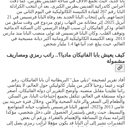
بابا جديد، حيث تجمع الآلاف في ساحة القديس بطرس، كما دقت
أجراس كاتدرائية القديس بطرس الكبرى، بعد أن أنتخب الكرادلة
البابا رقم 267 لقيادة الكنيسة الكاثوليكية في اليوم الثاني من
إجتماعهم. يأتي إنتخاب البابا الجديد بعد وفاة البابا فرنسيس في 21
أبريل 2025، إثر معاناته من التهاب رئوي مزدوج في وقت سابق من
العام. وذكر الفاتيكان أن سبب الوفاة الرسمي كان السكتة الدماغية
وتوقف القلب. وكان البابا فرنسيس قد تولى منصب البابا منذ مارس
2013. وتعد الكنيسة الكاثوليكية الرومانية أكبر ديانة مسيحية في
العالم، حيث يبلغ عدد أتباعها 1.4 مليار شخص.
كيف يعيش بابا الفاتيكان ماديا؟.. راتب رمزي ومصاريف
مشمولة
أفاد تقرير لصحيفة "ديلي ميل" البريطانية أن بابا الفاتيكان، رغم
كونه زعيما روحيا لأكثر من مليار كاثوليكي حول العالم، لا يتقاضى
راتبا تقليديا مقابل منصبه. وأوضح التقرير أن دولة الفاتيكان، أصغر
دولة مستقلة في العالم، تتكفل بجميع إحتياجات البابا، من السكن
والطعام إلى السفر والرعاية الصحية والأمن. وخلال فترة حبريته بين
عامي 2013 و2025، أشتهر البابا فرنسيس بأسلوب حياته المتواضع
والبسيط، حيث رفض بإستمرار الحصول على دخل شخصي، مؤكدا
إلتزامه بمبادئ البساطة والإهتمام بالفقراء. ورغم أن بعض
التقديرات تشير إلى أن البابا قد يكون مؤهلا لراتب رمزي يصل إلى