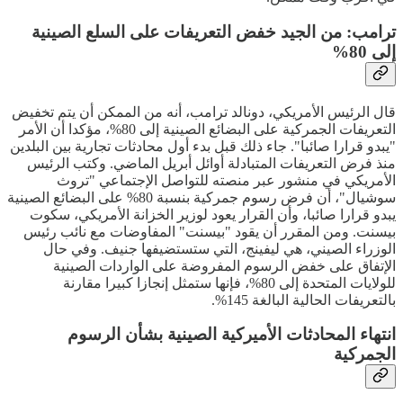
ترامب: من الجيد خفض التعريفات على السلع الصينية
إلى 80%
قال الرئيس الأمريكي، دونالد ترامب، أنه من الممكن أن يتم تخفيض
التعريفات الجمركية على البضائع الصينية إلى 80%، مؤكدا أن الأمر
"يبدو قرارا صائبا". جاء ذلك قبل بدء أول محادثات تجارية بين البلدين
منذ فرض التعريفات المتبادلة أوائل أبريل الماضي. وكتب الرئيس
الأمريكي في منشور عبر منصته للتواصل الإجتماعي "تروث
سوشيال"، أن فرض رسوم جمركية بنسبة 80% على البضائع الصينية
يبدو قرارا صائبا، وأن القرار يعود لوزير الخزانة الأمريكي، سكوت
بيسنت. ومن المقرر أن يقود "بيسنت" المفاوضات مع نائب رئيس
الوزراء الصيني، هي ليفينج، التي ستستضيفها جنيف. وفي حال
الإتفاق على خفض الرسوم المفروضة على الواردات الصينية
للولايات المتحدة إلى 80%، فإنها ستمثل إنجازا كبيرا مقارنة
بالتعريفات الحالية البالغة 145%.
انتهاء المحادثات الأميركية الصينية بشأن الرسوم
الجمركية