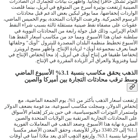
التوتر تشكل حافزا إيجابيا. وأظهرت بيانات للجمارك أن الصادرات
الصينية إرتفعت بوتيرة أسرع من المتوقع في أبريل، بينما قلصت
الواردات إنخفاضها، مما يوفر لبكين بعض الدعم قبل محادثات
الرسوم الجمركية. وفرضت الولايات المتحدة، يوم الخميس الماضي،
عقوبات على مصفاة نفط صينية مستقلة ثالثة بسبب شراء النفط
الخام الإيراني، وذلك قبل جولة رابعة من المحادثات النووية في
سلطنة عمان هذا الأسبوع. ومما حد من مكاسب أسعار النفط هذا
الأسبوع تخطيط منظمة البلدان المصدرة للبترول "أوبك" وحلفائها
فيما يعرف بمجموعة أوبك+ لزيادة الإنتاج. وأظهر مسح لرويترز
إنخفاضا طفيفا في إنتاج أوبك في أبريل، إذ محا إنخفاض الإنتاج في
ليبيا وفنزويلا والعراق أثر الزيادة المقررة في الإنتاج.
الذهب يحقق مكاسب بنسبة 3.1% الأسبوع الماضي
وسط ترقب محادثات التجارة بين أميركا والصين
إرتفعت أسعار الذهب بأكثر من 1%، يوم الجمعة الماضية، مع
إنخفاض الدولار، وسجلت مكاسب أسبوعية، مدعومة بضعف الدولار
وإستمرار التوترات الجيوسياسية، في حين يتركز إهتمام الأسواق
على المحادثات التجارية المرتقبة بين الولايات المتحدة والصين
المقررة نهاية هذا الأسبوع. وصعد الذهب في المعاملات الفورية
1.1% إلى 3340.29 دولار للأونصة، وحقق المعدن الأصفر مكسبا
أسبوعيا بنسبة 3.1%. وإرتفع الذهب الذي يعد ملاذا آمنا في أوقات