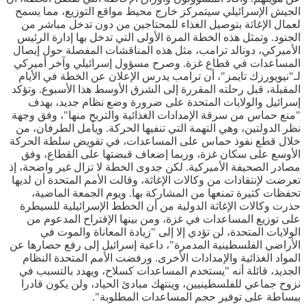
الجيش الإسرائيلي سيتمركز خارج محيط مواقع التوزيع، مما يسمح
لعمال الإغاثة بتوصيل الغذاء للمحتاجين من دون تدخل مباشر من
الجنود. وتمثل هذه الخطة المرة الأولى التي تدخل بها إدارة الرئيس
الأميركي، دونالد ترامب، مثل هذه المناقشات المفصلة حول إيصال
المساعدات في قطاع غزة. وصرح مسؤول إسرائيلي وآخر أميركي
لـ"نيويورزك تايمز"، أن ترامب يدرس الإعلان عن الخطة في الأيام
المقبلة، قبل رحلته المقررة إلى الشرق الأوسط هذا الأسبوع. وتؤكد
إسرائيل والولايات المتحدة على ضرورة وضع نظام جديد، بهدف
"منع حماس من سرقة الإمدادات الغذائية والتربح منها"، وفق وجهة
نظر الدولتين، وهي التهمة التي تنفيها الحركة. ويأمل الطرفان، من
خلال قطع نفوذ حماس على المساعدات، في تقويض سلطة الحركة
الأوسع على سكان غزة، وربما إضعاف قبضتها على القطاع، وفق
مصادر الصحيفة الأميركية. لكن جدوى الخطة لا تزال غير واضحة، إذ
تعرضت لإنتقادات من وكالات الإغاثة، وقالت الأمم المتحدة أن لديها
تحفظات كثيرة تمنعها من المشاركة بها. ويوم الجمعة الماضية،
حذرت وكالات الإغاثة الدولية من أن الخطط الإسرائيلية للسيطرة
على توزيع المساعدات في غزة، ومن بينها الإقتراح المدعوم من
الولايات المتحدة، لن تؤدي إلا إلى "زيادة المعاناة والموت في
الأراضي الفلسطينية المدمرة"، داعية إسرائيل إلى رفع حصارها عن
المواد الغذائية والإمدادات الأخرى. ورفضت الأمم المتحدة النظام
الجديد، قائلة أنه "يستخدم المساعدات كسلاح، ويهدد بالتسبب في
نزوح جماعي للفلسطينيين، وينتهك مبادئ الحياد، ولن يكون قادرا
ببساطة على توفير حجم المساعدات المطلوبة".