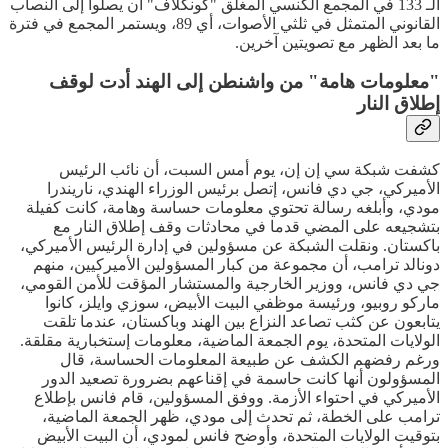
الـ 133 في المجمع الكنسي المغلق "كونكلاف" أن يصلوا إلى النصاب
القانوني المتمثل في ثلثي الأصوات، أي 89، ويستمر المجمع في فترة
ما بعد الظهر مع تصويتين آخرين.
"معلومات هامة" من واشنطن إلى الهند أدت لوقف
إطلاق النار
كشفت شبكة سي إن إن، يوم أمس السبت، أن نائب الرئيس
الأميركي، جي دي فانس، إتصل برئيس الوزراء الهندي، ناريندرا
مودي، وأبلغه رسالة تحتوي معلومات حساسة وهامة، كانت كفيلة
بتشجيعه على المضي قدما في محادثات وقف إطلاق النار مع
باكستان. ونقلت الشبكة عن مسؤولين في إدارة الرئيس الأميركي،
دونالد ترامب، أن مجموعة من كبار المسؤولين الأميركيين، منهم
جي دي فانس، ووزير الخارجية والمستشار المؤقت للأمن القومي،
ماركو روبيو، ورئيسة موظفي البيت الأبيض، سوزي وايلز، كانوا
يتابعون عن كثب تصاعد النزاع بين الهند وباكستان، عندما تلقت
الولايات المتحدة، يوم الجمعة الماضية، معلومات إستخبارية مقلقة.
ورغم رفضهم الكشف عن طبيعة المعلومات الحساسة، قال
المسؤولون أنها كانت حاسمة في إقناعهم بضرورة تصعيد الدور
الأميركي في احتواء الأزمة. ووفق المسؤولين، قام فانس بإطلاع
ترامب على الخطة، ثم تحدث إلى مودي، ظهر الجمعة الماضية،
بتوقيت الولايات المتحدة، وأوضح فانس لمودي، أن البيت الأبيض