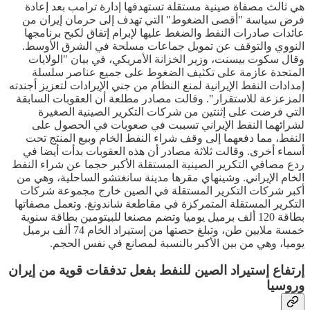
هي ثالث مصفاة صينية مستقلة تستهدفها إدارة ترامب بعد إعادة
فرض سياسة "أقصى الضغوط" التي تهدف إلى حرمان إيران من
عائدات صادرات النفط والضغط عليها لإبرام إتفاق لكبح برنامجها
النووي والتوقف عن تمويل جماعات مسلحة في الشرق الأوسط.
وقال سكوت بيسنت، وزير الخزانة الأمريكي، في بيان "الولايات
المتحدة عازمة على تكثيف الضغوط على جميع عناصر سلسلة
إمدادات النفط الإيرانية لمنع النظام من جني الإيرادات لتعزيز أجندته
المزعزعة للاستقرار". وقالت مصادر مطلعة أن العقوبات السابقة
التي فرضت على إثنتين من شركات التكرير الصينية الصغيرة
لشرائهما النفط الإيراني تسببت في صعوبات في الحصول على
النفط، مما دفعهما إلى وقف شراء النفط الخام وبيع المنتج تحت
أسماء أخرى. وقالت ثلاثة مصادر أن هذه العقوبات بدأت أيضا في
ردع مصافي التكرير الصينية المستقلة الأكبر حجما عن شراء النفط
الخام الإيراني. وشينهاي مقرها مدينة سانغتشو الساحلية، وهي من
أكبر شركات التكرير المستقلة في الصين خارج مجموعة شركات
التكرير المستقلة المتمركزة في مقاطعة شاندونغ. وتعمل مصفاتها
بطاقة 120 ألف برميل يوميا وتضم مصنعا للبيتومين بطاقة سنوية
خمسة ملايين طن، وتبلغ حصتها من إستيراد الخام 74 ألف برميل
يوميا، وهي من بين الأكبر بالنسبة لمصانع في نفس الحجم.
إرتفاع إستيراد الصين للنفط بفعل تدفقات قوية من إيران
وروسيا