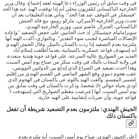
في وقت سابق أن رئيس الوزراء دعا الهيئة لعقد إجتماع. وقال وزير
الخارجية الباكستاني لتلفزيون محلي أنه إذا توقفت الهند عند هذا الحد
"فسنفكر في التوقف عند هذا الحد". وتأتي هذه التعليقات بعد أن
تحدث وزير الخارجية الأميركي، ماركو روبيو، مع قائد الجيش
الباكستاني، الجنرال عاصم منير، ووزير الخارجية الهندي،
سوبرامانيام جيشينكار، إذ حث الجانبين على خفض التصعيد "وإعادة
الإتصالات المباشرة لتجنب سوء التقدير". وبالتوازي، أكدت الهند أنها
ملتزمة بعدم التصعيد إذا ردت باكستان بالمثل. وقال الجيش الهندي
أنه إستهدف قواعد عسكرية باكستانية، بعدما أطلقت إسلام أباد
العديد من الصواريخ عالية السرعة، على قواعد جوية هندية متعددة
في ولاية البنجاب بالبلاد في وقت مبكر من صباح يوم أمس السبت.
وهذا أحدث تصعيد في الصراع الذي إندلع بين الدولتين النوويتين،
عقب هجوم دموي وقع الشهر الماضي في القسم الهندي من إقليم
كشمير المقسم. وألقت الهند باللوم عى باكستان في الهجوم الذي
أودى بحياة حوالي 26 شخصا. وذكرت باكستان في وقت سابق من
يوم أمس السبت، أنها إعترضت معظم الصواريخ التي إستهدفت 3
قواعد جوية، وأن ضربات إنتقامية على الهند جارية.
الجيش الهندي: ملتزمون بعدم التصعيد شريطة أن تفعل
باكستان ذلك
أعلن الجيش الهندي، صباح يوم أمس السبت، أنه ملتزم بعدم