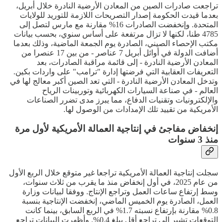
تراجعت صادرات الصين من المعادن الأرضية النادرة خلال أبريل،
بعدما قيدت الحكومة إصدار التصريحات اللازمة للتوريد للولايات
المتحدة. وإنخفضت الصادرات 16% مقارنة مع مارس لتصل إلى
4785 طنا، لكنها لا تزال مرتفعة على أساس سنوي، بحسب بيانات
مكتب الإحصاء الصيني، الصادرة يوم الجمعة الماضية، وذلك بعدما
أضافت الدولة في أوائل أبريل 7 عناصر - من بين 17 عنصرا من
المعادن الأرضية النادرة - إلى قائمة مراقبة الصادرات، بعد
التعريفات العقابية التي فرضتها إدارة "ترامب" على واردات بكين.
وتدخل المعادن الأرضية النادرة - التي تعد الصين أكبر معالج لها في
العالم - في صناعة السيارات الكهربائية وتوربينات الرياح
والإلكترونيات وتقنيات الدفاع، مما يبرز مدى تضرر الصناعات
الأمريكية من تقييد تلك الإمدادات من الوصول لها.
إنخفاض مفاجئ في إنتاجية العمالة الأمريكية لأول مرة
منذ 3 سنوات
سجلت إنتاجية العمالة الأمريكية تراجعا غير متوقع خلال الربع الأول
من عام 2025، في أول إنخفاض منذ ما يقرب من ثلاث سنوات،
وسط إرتفاع ساعات العمل وتراجع الإنتاج. ووفقا لبيانات وزارة
العمل، الصادرة يوم الخميس الماضي، إنخفضت الإنتاجية بنسبة
0.8% مقارنة بإرتفاع نسبته 1.7% في الربع السابق، بينما كانت
التوقعات تشير إلى تراجع أقل يبلغ 0.4%. وأظهرت البيانات تراجع