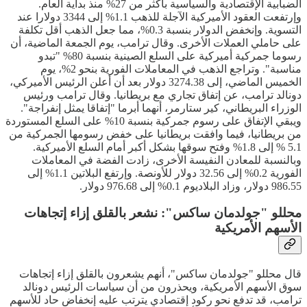
الضبابية الإقتصادية والسياسية بأكثر من 27% منذ بداية العام.
وإرتفعت العقود الأميركية الآجلة للذهب 1.1% إلى 3344 دولارا عند
التسوية. وإنخفض الدولار بنسبة 0.3%، مما جعل الذهب أقل تكلفة
على حاملي العملات الأخرى. وقال ترامب، يوم الجمعة الماضية، أن
رسوما جمركية أميركية على السلع الصينية بنسبة 80% "تبدو
مناسبة". وتراجع الذهب في المعاملات الفورية بنحو 2%، يوم
الخميس الماضي، إلى 3274.38 دولار بعد أن أعلن الرئيس الأميركي،
دونالد ترامب، عن إتفاق تجاري مع بريطانيا. وقال ترامب ورئيس
الوزراء البريطاني، كير ستارمر، أنهما أبرما "إتفاقا يمثل إنفراجة".
ويبقي الإتفاق على رسوم جمركية بنسبة 10% على السلع المستوردة
من بريطانيا، فيما وافقت بريطانيا على خفض رسومها الجمركية من
5.1 % إلى 1.8% وفتح سوقها بشكل أكبر أمام السلع الأميركية.
وبالنسبة للمعادن النفيسة الأخرى، زادت الفضة في المعاملات
الفورية 0.2% إلى 32.56 دولار للأونصة. وإرتفع البلاتين 1.1% إلى
986.55 دولار، وزاد البلاديوم 0.1% إلى 976.68 دولار.
محللو "جولدمان ساكس": نشعر بالقلق إزاء إتجاهات
الأسهم الأمريكية
قال محللو "جولدمان ساكس"، أنهم يشعرون بالقلق إزاء إتجاهات
سوق الأسهم الأمريكية، ويحذرون من أن سياسات الرئيس دونالد
ترامب، قد تدفع نحو ركود إقتصادي يترتب عليه إنخفاض حاد للأسهم