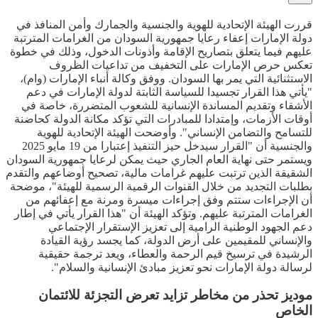
قررت الهيئة الإتحادية للهوية والجنسية والجمارك وأمن المنافذ في
دولة الإمارات إعفاء رعايا جمهورية السودان من الغرامات المترتبة
عليهم فيما يتعلق بتصاريح الإقامة وأذونات الدخول، وذلك في خطوة
تعكس حرص الإمارات على التخفيف من تداعيات الظروف
الاستثنائية التي يمر بها السودان. ووفق وكالة أنباء الإمارات (وام)،
"يأتي هذا القرار تجسيدا للسياسة الثابتة لدولة الإمارات في دعم
الأشقاء وتقديم المساندة الإنسانية للشعوب المتضررة، خاصة في
أوقات الأزمات، وإمتدادا للمبادرات التي تؤكد مكانة الدولة كحاضنة
للتسامح والتضامن الإنساني". وأوضحت الهيئة الإتحادية للهوية
والجنسية أن "القرار سيدخل حيز التنفيذ إعتبارا من 19 مايو 2025
ويستمر حتى نهاية العام الجاري حيث يمكن لرعايا جمهورية السودان
الشقيقة الذين ترتبت عليهم غرامات مالية، تصحيح أوضاعهم والتقدم
بطلبات التجديد من خلال القنوات الرقمية الرسمية للهيئة"، موضحة
أن الإجراءات ستتم وفق إجراءات ميسرة ومرنة مع إعفائهم من
الغرامات المترتبة عليهم. وتؤكد الهيئة أن "هذا القرار يأتي في إطار
دعم الجهود الوطنية الرامية إلى تعزيز الإستقرار الإجتماعي
والإنساني للمقيمين على أرض الدولة، كما يجسد رؤية القيادة
الرشيدة في ترسيخ قيم الرحمة والعطاء، ويعد ترجمة حقيقية
لرسالة دولة الإمارات نحو تعزيز مبادئ الإنسانية والسلام".
موديز تحذر من مخاطر تزايد تعرض التجزئة للائتمان
الخاص