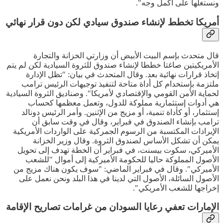
ونستغلها على أكمل وجه".
أمريكا تخطط لإنشاء صندوق سيادي لكن دون قرار نهائي
قال متحدث بإسم البيت الأبيض أن وزارتي الخزانة والتجارة
الأمريكيتين صاغتا خططا لإنشاء صندوق للثروة السيادية لكن لم يتم
إتخاذ قرارات نهائية بعد. وقال المتحدث في بيان: "تظل الإدارة
ملتزمة بإستخدام كل أداة متاحة لتنفيذ توجيهات الرئيس ترامب
لحماية الأمن القومي والإقتصادي لأمريكا". وصناديق الثروة السيادية
هي أدوات إستثمارية مملوكة للدول، وتعمل معظمها كحساب
إستثمار، أو كأداة تنمية، أو مزيج من الإثنين. وأمر الرئيس دونالد
ترامب بإنشاء الصندوق في فبراير، وقال في وقت سابق أن
الإيرادات المكتسبة من الرسوم الجمركية على الواردات الأمريكية
يمكن أن تشكل الأساس لصندوق الثروة. وقال وزير الخزانة
الأميركي، سكوت بيسنت، في فبراير أن الخطة تهدف إلى تحويل
الأصول المملوكة حاليا للحكومة الأميركية إلى أموال "للشعب
الأميركي". وقال في فبراير الماضي: "سوف يكون هناك مزيج من
الأصول السائلة، الأصول التي لدينا في هذا البلد ونحن نعمل على
إخراجها للشعب الأمريكي".
الإمارات تعفي رعايا السودان من غرامات تصاريح الإقامة