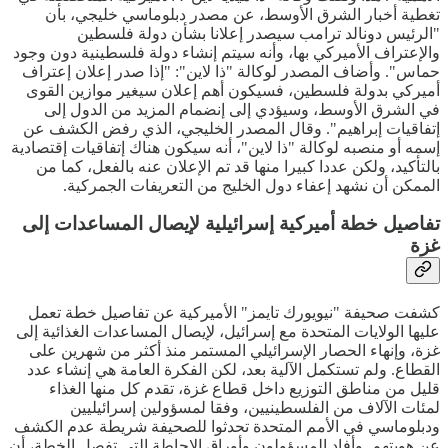
تغطية أخبار الشرق الأوسط، عن مصدر دبلوماسي خليجي، بأن
"الرئيس دونالد ترامب سيصدر إعلانا بشأن دولة فلسطين
والإعتراف الأميركي بها، وأنه سيتم إنشاء دولة فلسطينية دون وجود
حماس". وأضاف المصدر لوكالة "ذا لاين": "إذا صدر إعلان إعتراف
أميركي بدولة فلسطين، فسيكون أهم إعلان سيغير موازين القوى
في الشرق الأوسط، وسيؤدي إلى إنضمام المزيد من الدول إلى
إتفاقيات إبراهيم". وقال المصدر الخليجي، الذي رفض الكشف عن
إسمه أو منصبه لوكالة "ذا لاين"، أنه سيكون هناك إتفاقيات إقتصادية
بالتأكيد، ولكن عددا كبيرا منها قد تم الإعلان عنه بالفعل، كما من
الممكن أن نشهد إعفاء دول الخليج من التعريفات الجمركية.
تفاصيل خطة أميركية إسرائيلية لإيصال المساعدات إلى
غزة
كشفت صحيفة "نيويورك تايمز" الأميركية عن تفاصيل خطة تعمل
عليها الولايات المتحدة مع إسرائيل، لإيصال المساعدات الغذائية إلى
غزة، وإنهاء الحصار الإسرائيلي المستمر منذ أكثر من شهرين على
القطاع. ولم تستكمل الآلية بعد، لكن الفكرة العامة هي إنشاء عدد
قليل من مناطق التوزيع داخل قطاع غزة، تقدم كل منها الغذاء
لمئات الآلاف من الفلسطينيين، وفقا لمسؤولين إسرائيليين
ودبلوماسي في الأمم المتحدة تحدثوا للصحيفة شريطة عدم الكشف
عن هويتهم. وأفاد المسؤولون وأوراق الإحاطة التي تفصل الخطة، أن