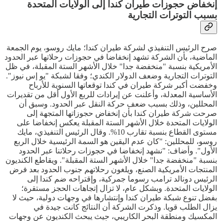
إنخفاض حجوزات طيران كندا إلى الولايات المتحدة
بسبب التوترات التجارية
صرح الرئيس التنفيذي لشركة طيران كندا؛ مايك روسو، يوم الجمعة
الماضية، بأن الشركة تشهد إنخفاضا في حجوزات رحلاتها عبر الحدود
الأمريكية بنسبة "منخفضة جدا" خلال الأشهر الستة المقبلة، في ظل
التوترات التجارية وضعف الدولار الكندي؛ وفقا لشبكة "يو إس نيوز".
وخفضت أكبر شركة طيران في كندا توقعاتها السنوية للأرباح
الأساسية المعدلة، وأعلنت عن إيرادات للربع الأول أقل من تقديرات
المحللين، وذلك بسبب ضعف حركة النقل عبر الحدود. وسبق أن
صرحت شركة طيران كندا بأن إنخفاض حجوزاتها المتجهة إلى
الولايات المتحدة خلال الأشهر الستة المقبلة يعكس إنخفاضا على
مستوى القطاع بنسبة تقارب 10%. وقال الرئيس التنفيذي، مايك
روسو، للمحللين: "كان عدم اليقين هو السمة الرئيسية خلال الربع
الأول". وأضاف: "نشهد إنخفاضا في حجوزات رحلاتنا عبر الحدود
بنسبة "منخفضة جدا" خلال الأشهر الستة المقبلة". ويقاطع الكنديون
المنتجات الأمريكية الصنع، ويلغون رحلاتهم جنوب الحدود بعد فرض
الرئيس دونالد ترامب رسوما جمركية، وإقتراحه ضم كندا إلى
الولايات المتحدة. وبشكل عام، لا تزال إتجاهات الحجز مستقرة؛
بفضل تنوع شبكة طيران كندا وإنتشارها في وجهات دولية، حيث لا
يزال الطلب قويا. وذكرت الشركة أن النتائج كانت جيدة في
المكسيك ومنطقة البحر الكاريبي، حيث يبحث الكنديون عن وجهات