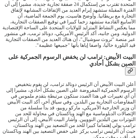
المتحدة تقترب من إستكمال 24 صفقة تجارية جديدة، مشيرا إلى أن
الفترة المقبلة ستشهد إبرام العديد من الإتفاقات المشابهة لإتفاق
التجارة مع بريطانيا. وأوضح هاسيت، يوم الجمعة الماضية، أن
الأسابيع القادمة ستشهد زخما كبيرا في توقيع الصفقات التجارية،
مما يعكس النشاط المتزايد للولايات المتحدة على الساحة الإقتصادية
الدولية. ومن جانبه، أكد الرئيس الأمريكي، دونالد ترمب، في منشور
عبر منصة "تروث سوشيال"، أن هناك العديد من الصفقات التجارية
قيد البلورة حاليا، واصفا إياها بأنها "جميعها عظيمة".
البيت الأبيض: ترامب لن يخفض الرسوم الجمركية على
الصين بشكل أحادي
أعلن البيت الأبيض أن الرئيس دونالد ترامب، لن يقوم بتخفيض
الرسوم الجمركية المفروضة على الصين بشكل أحادي، مشيرا إلى
أن أي تغييرات في هذا الصدد ستكون مرتبطة بتقدم ملموس في
المفاوضات التجارية بين البلدين. وفي سياق آخر، أكد البيت الأبيض
أن وزير الخارجية الأمريكي، ماركو روبيو، قد بدأ سلسلة من
الإتصالات الدبلوماسية مع الهند وباكستان في محاولة للحد من
التوترات بين البلدين النوويين. وأشار البيت الأبيض، إلى أن الرئيس
ترامب يولي إهتماما كبيرا للحد من التصعيد بين الهند وباكستان،
حيث أن الرئيس ترامب يركز على خفض التصعيد بين الهند وباكستان
في أقرب وقت ممكن.