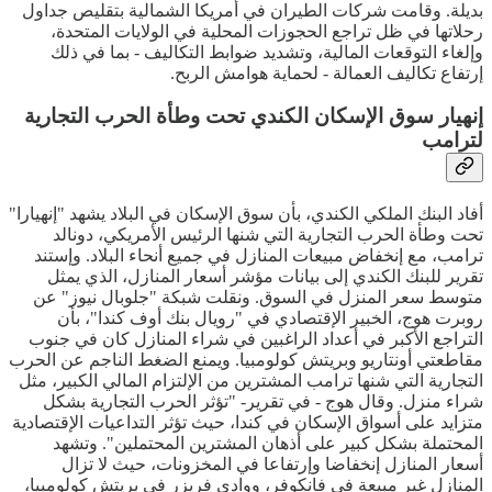
بديلة. وقامت شركات الطيران في أمريكا الشمالية بتقليص جداول
رحلاتها في ظل تراجع الحجوزات المحلية في الولايات المتحدة،
وإلغاء التوقعات المالية، وتشديد ضوابط التكاليف - بما في ذلك
إرتفاع تكاليف العمالة - لحماية هوامش الربح.
إنهيار سوق الإسكان الكندي تحت وطأة الحرب التجارية
لترامب
أفاد البنك الملكي الكندي، بأن سوق الإسكان في البلاد يشهد "إنهيارا"
تحت وطأة الحرب التجارية التي شنها الرئيس الأمريكي، دونالد
ترامب، مع إنخفاض مبيعات المنازل في جميع أنحاء البلاد. وإستند
تقرير للبنك الكندي إلى بيانات مؤشر أسعار المنازل، الذي يمثل
متوسط سعر المنزل في السوق. ونقلت شبكة "جلوبال نيوز" عن
روبرت هوج، الخبير الإقتصادي في "رويال بنك أوف كندا"، بأن
التراجع الأكبر في أعداد الراغبين في شراء المنازل كان في جنوب
مقاطعتي أونتاريو وبريتش كولومبيا. ويمنع الضغط الناجم عن الحرب
التجارية التي شنها ترامب المشترين من الإلتزام المالي الكبير، مثل
شراء منزل. وقال هوج - في تقرير- "تؤثر الحرب التجارية بشكل
متزايد على أسواق الإسكان في كندا، حيث تؤثر التداعيات الإقتصادية
المحتملة بشكل كبير على أذهان المشترين المحتملين". وتشهد
أسعار المنازل إنخفاضا وإرتفاعا في المخزونات، حيث لا تزال
المنازل غير مبيعة في فانكوفر، ووادي فريزر في بريتش كولومبيا،