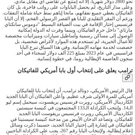
نحو 2800 دولار شهريا، إلا أنه إمتنع عن تقاضي أي مقابل مادي.
وعلى مدار التاريخ، لم يحصل الباباوات على رواتب فاخرة، بل كان
الفاتيكان يغطي جميع نفقاتهم، مانحا إياهم نمط حياة شاملة النفقات.
ورغم أن المقر التقليدي للبابا هو القصر الرسولي الفخم، إلا أن البابا
فرنسيس إختار الإقامة في بيت الضيافة البسيط "دوموس سانكتاي
مارثاي" داخل حرم الفاتيكان. وبينما وفرت له الدولة إمكانية
الوصول إلى مساكن رسمية وأساطيل سيارات وميزانيات مخصصة
للأعمال الخيرية، لم تستخدم هذه الموارد لأغراض شخصية، بل
خصصت لخدمة مهامه الإنسانية. وفي هذا السياق تبرع البابا
فرانسيس في عام 2023 بمبلغ 225 ألف دولار لسجناء في أحد
سجون العاصمة الإيطالية روما، في خطوة إنسانية.
ترامب يعلق على إنتخاب أول بابا أمريكي للفاتيكان
قال الرئيس الأمريكي، دونالد ترامب، أن إنتخاب بابا للفاتيكان
أمريكي للمرة الأولى شرف عظيم. وأعلن الفاتيكان أن البابا الجديد
الكاردينال الأمريكي، روبرت فرنسيس بريفسوت، سيحمل إسم ليو
الـ14. وإنتخب الكرادلة الـ133 المجتمعون في كنيسة سيستين
الكاردينال الأمريكي روبرت فرنسيس بريفوست البابا الجديد
للفاتيكان. وتصاعد الدخان الأبيض من مدخنة كنيسة سيستينا في
الفاتيكان في إشارة إلى إختيار البابا الجديد، حسبما ذكرت وسائل
إعلام إيطالية. ولإنتخاب البابا رقم 267، يجب على الكرادلة الناخبين