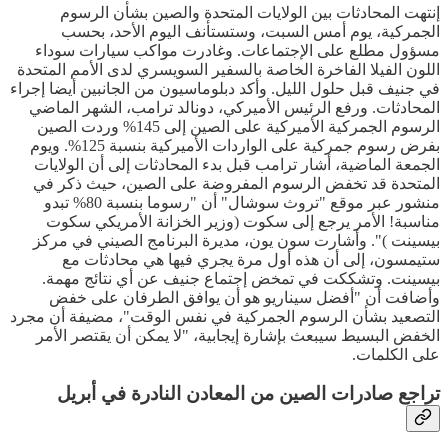
إنتهت المحادثات بين الولايات المتحدة والصين بشأن الرسوم
الجمركية، يوم أمس السبت، وستستأنف اليوم الأحد، بحسب
مسؤول مطلع على الإجتماعات. وغادرت مواكب سيارات سوداء
اللون الفيلا الفاخرة الخاصة بالسفير السويسري لدى الأمم المتحدة
في جنيف قبل حلول الليل. وأكد دبلوماسيون من الجانبين أيضا إجراء
المحادثات. ورفع الرئيس الأميركي، دونالد ترامب، الشهر الماضي
الرسوم الجمركية الأميركية على الصين إلى 145% وردت الصين
بفرض رسوم جمركية على الواردات الأميركية بنسبة 125%. ويوم
الجمعة الماضية، أشار ترامب قبل بدء المحادثات إلى أن الولايات
المتحدة قد تخفض الرسوم المفروضة على الصين، حيث ذكر في
منشور عبر موقع "تروث سوشال" أن "رسوما بنسبة 80% تبدو
مناسبة! الأمر يرجع إلى سكوت (وزير الخزانة الأمريكي سكوت
بيسينت )". وأشارت سون يون، مديرة البرنامج الصيني في مركز
ستيمسون، إلى أن هذه أول مرة يجري فيها هي محادثات مع
بيسينت. وتشككت في تمخض إجتماع جنيف عن أي نتائج مهمة.
وأضافت أن "أفضل سيناريو هو أن يوافق الطرفان على خفض
التصعيد بشأن الرسوم الجمركية في نفس الوقت"، مضيفة أن مجرد
الخفض البسيط سيبعث بإشارة إيجابية، "لا يمكن أن يقتصر الأمر
على الكلمات.
تراجع صادرات الصين من المعادن النادرة في أبريل