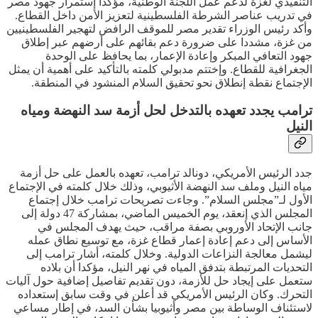
التنفيذي لغزة لدعم عمل اللجنة الوطنية، مؤكدا إستمرار جهود مصر
في تدريب عناصر الشرطة الفلسطينية لتعزيز الأمن داخل القطاع.
وأكد رئيس الوزراء تقدير مصر للموقف الرافض لتهجير الفلسطينيين
من غزة، مشددا على ضرورة دعم بقائهم على أرضهم عبر إطلاق
جهود التعافي المبكر وإعادة الإعمار، بما يحافظ على الوحدة
الجغرافية للقطاع. وإختتم مدبولي كلمته بالتأكيد على أهمية أن يمثل
الإجتماع نقطة إنطلاق نحو تحقيق السلام المنشود في المنطقة.
ترامب يجدد تعهده بالتدخل لحل أزمة سد النهضة ومياه
النيل
جدد الرئيس الأمريكي، دونالد ترامب، تعهده بالعمل على حل أزمة
مياه النيل وملف سد النهضة الأثيوبي، وذلك خلال كلمته في الإجتماع
الأول لـ”مجلس السلام”. وجاءت تصريحات ترامب خلال إجتماع
المجلس الذي إنعقد، يوم الخميس الماضي، بمشاركة 47 دولة إلى
جانب الإتحاد الأوروبي بصفة مراقب، حيث يهدف المجلس في
الأساس إلى دعم إعادة إعمار قطاع غزة، مع توسيع نطاق عمله
ليشمل معالجة النزاعات الدولية. وخلال كلمته، أشار ترامب إلى
التحديات المرتبطة بتدفق المياه في نهر النيل، مؤكدا أن بلاده
ستعمل على إيجاد حل للأزمة، دون تقديم تفاصيل إضافية حول آليات
التحرك. وكان الرئيس الأمريكي قد أعلن في وقت سابق إستعداده
لاستئناف الوساطة بين مصر وأثيوبيا بشأن السد، في إطار مساعي