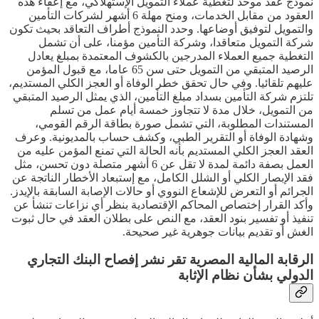
نموذج عقد موحد لتغطية عملاء التمويل الإستهلاكي، مع إعفاء هذه
العقود من مقابل الخدمات، ومنح مهلة 6 أشهر لشركات التأمين
والتمويل لتوفيق أوضاعها. وحدد النموذج أطراف التعاقد بحيث تكون
شركة التمويل متعاقدا، وشركة التأمين مؤمنا، على أن تشمل
التغطية جميع العملاء المدرجين بالكشوف المعتمدة بمبلغ يعادل
الرصيد المتبقي من التمويل حتى سن 65 عاما، مع قبول المؤمن
عليهم تلقائيا. وفي حال تحقق خطر الوفاة أو العجز الكلي المستديم،
تلتزم شركة التأمين بسداد مبلغ التأمين، الذي يمثل الرصيد المتبقي
من التمويل، خلال مدة لا تتجاوز خمسة أيام عمل من تسلم
المستندات المطلوبة، التي تشمل صورة بطاقة الرقم القومي،
وشهادة الوفاة أو التقرير الطبي، وكشف حساب بالمديونية. وعرف
العقد العجز الكلي المستديم بأنه الحالة التي تمنع المؤمن عليه من
العمل بصفة دائمة لمدة لا تقل عن 6 أشهر متصلة دون تحسن، مثل
فقد الإبصار الكلي أو الشلل الكامل، مع إستبعاد الأخطار الناتجة عن
الجرائم أو التعرض للإشعاع النووي أو حالات الإصابة السابقة بالإيدز.
وأكد القرار إختصاص المحاكم الإقتصادية بنظر أي نزاعات تنشأ عن
تنفيذ أو تفسير بنود العقد، مع النص على بطلان العقد في حال ثبوت
الغش أو تقديم بيانات جوهرية غير صحيحة.
الرقابة المالية المصرية تقر نشر إفصاح البنك التجاري
الدولي بشأن نظام الإثابة