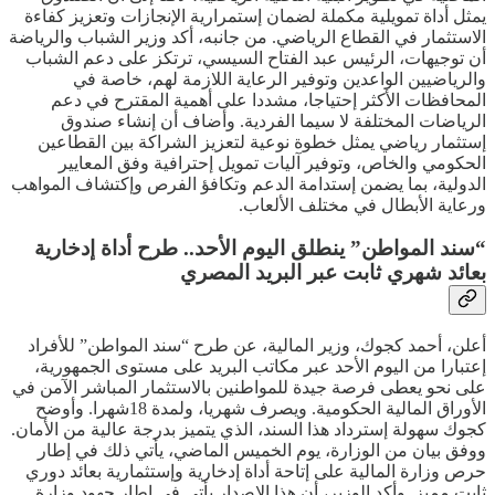
يمثل أداة تمويلية مكملة لضمان إستمرارية الإنجازات وتعزيز كفاءة
الاستثمار في القطاع الرياضي. من جانبه، أكد وزير الشباب والرياضة
أن توجيهات، الرئيس عبد الفتاح السيسي، ترتكز على دعم الشباب
والرياضيين الواعدين وتوفير الرعاية اللازمة لهم، خاصة في
المحافظات الأكثر إحتياجا، مشددا على أهمية المقترح في دعم
الرياضات المختلفة لا سيما الفردية. وأضاف أن إنشاء صندوق
إستثمار رياضي يمثل خطوة نوعية لتعزيز الشراكة بين القطاعين
الحكومي والخاص، وتوفير آليات تمويل إحترافية وفق المعايير
الدولية، بما يضمن إستدامة الدعم وتكافؤ الفرص وإكتشاف المواهب
ورعاية الأبطال في مختلف الألعاب.
“سند المواطن” ينطلق اليوم الأحد.. طرح أداة إدخارية
بعائد شهري ثابت عبر البريد المصري
أعلن، أحمد كجوك، وزير المالية، عن طرح “سند المواطن” للأفراد
إعتبارا من اليوم الأحد عبر مكاتب البريد على مستوى الجمهورية،
على نحو يعطى فرصة جيدة للمواطنين بالاستثمار المباشر الآمن في
الأوراق المالية الحكومية. ويصرف شهريا، ولمدة 18شهرا. وأوضح
كجوك سهولة إسترداد هذا السند، الذي يتميز بدرجة عالية من الأمان.
ووفق بيان من الوزارة، يوم الخميس الماضي، يأتي ذلك في إطار
حرص وزارة المالية على إتاحة أداة إدخارية وإستثمارية بعائد دوري
ثابت مميز. وأكد الوزير، أن هذا الإصدار يأتي في إطار جهود وزارة