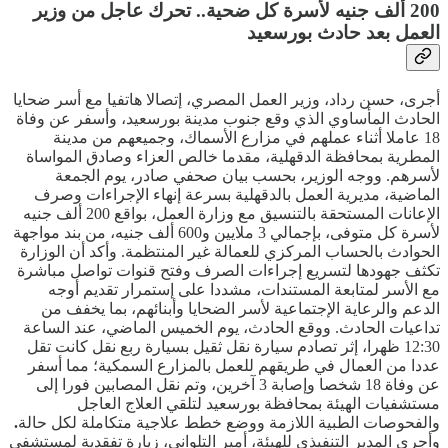
200 ألف جنيه لأسرة كل ضحية.. تحرك عاجل من وزير
العمل بعد حادث بورسعيد
أجرى، حسن رداد، وزير العمل المصري، إتصالا هاتفيا مع أسر ضحايا
الحادث المأساوي الذي وقع جنوب مدينة بورسعيد، وأسفر عن وفاة
18 عاملا أثناء عملهم في مزارع الأسماك، وجميعهم من مدينة
المطرية بمحافظة الدقهلية، مقدما خالص العزاء وصادق المواساة
لأسرهم. ووجه الوزير، بحسب بيان صحفي صادر، يوم الجمعة
الماضية، مديرية العمل بالدقهلية بسرعة إنهاء الإجراءات وصرف
الإعانات المستحقة بالتنسيق مع وزارة العمل، بواقع 200 ألف جنيه
لأسرة كل متوفى، بإجمالي 3 ملايين و600 ألف جنيه، من بند مواجهة
الحوادث بالحساب المركزي للعمالة غير المنتظمة. وأكد أن الوزارة
تكثف جهودها لتسريع إجراءات الصرف وفتح قنوات تواصل مباشرة
مع الأسر لمتابعة المستندات، مشددا على إستمرار تقديم أوجه
الدعم والرعاية الإجتماعية لأسر الضحايا وأبنائهم، بما يخفف من
تداعيات الحادث. ووقع الحادث، يوم الخميس الماضي، عند الساعة
12:30 ظهرا، إثر تصادم سيارة نقل ثقيل بسيارة ربع نقل كانت تقل
عددا من العمال في طريقهم للعمل بالمزارع السمكية؛ مما أسفر
عن وفاة 18 شخصا وإصابة 3 آخرين، وتم نقل المصابين فورا إلى
مستشفيات الهيئة بمحافظة بورسعيد لتلقي العلاج العاجل
والفحوصات الطبية اللازمة ووضع خطط علاجية متكاملة لكل حالة
.
وأجرى المدير التنفيذي للهيئة، أمير التلواني، زيارة تفقدية لمستشفى