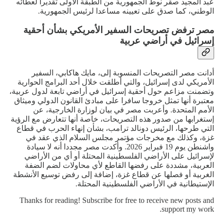
عبد المجيد صقر نوط الجمهورية من الطبقة الأولى تقديرا لعطائه
الوطني، كما صدق على تعيينه مساعدا لرئيس الجمهورية.
مصر ترفض تصريحات السفير الأمريكي بشأن أحقية
إسرائيل في أراضي عربية
أدانت مصر التصريحات المنسوبة إلى، مايك هاكابي، السفير
الأمريكي لدى إسرائيل، والتي أطلقت خلال أحد البرامج الحوارية
وتضمنت مزاعم حول أحقية إسرائيل في أراضي تابعة لدول عربية،
معتبرة أنها تمثل خروجا سافرا على مبادئ القانون الدولي وميثاق
الأمم المتحدة. وأعربت مصر في بيان لوزارة الخارجية، عن
إستغرابها من صدور هذه التصريحات، خاصة أنها تتعارض مع الرؤية
التي طرحها، الرئيس دونالد ترامب، بشأن إنهاء الحرب في قطاع
غزة، وكذلك مع مخرجات مؤتمر مجلس السلام الذي عقد في
واشنطن يوم 19 فبراير 2026. وأكدت مصر مجددا أنه لا سيادة
لإسرائيل على الأراضي الفلسطينية المحتلة أو أي من الأراضي
العربية، مشددة على رفضها القاطع لأي محاولات لضم الضفة
الغربية أو فصلها عن قطاع غزة، إضافة إلى رفض توسيع الأنشطة
الإستيطانية في الأراضي الفلسطينية المحتلة.
Thanks for reading! Subscribe for free to receive new posts and
support my work.