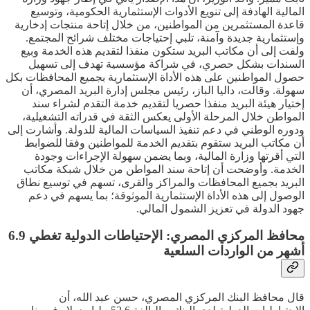
المالية الهادفة إلى تنويع الأدوات الإستثمارية الحكومية، وتوسيع
قاعدة المستثمرين من المواطنين، من خلال إتاحة منتجات إدخارية
وإستثمارية جديدة وآمنة، تلبي إحتياجات مختلف شرائح المجتمع.
ولفت إلى أن مكاتب البريد ستكون منفذا لتقديم هذه الخدمة وبيع
السندات بشكل حصري، في شراكة مؤسسية تهدف إلى تسهيل
حصول المواطنين على هذه الأداة الإستثمارية بجميع المحافظات بكل
سهولة. وقالت، داليا الباز، رئيس مجلس إدارة البريد المصري، أن
إختيار هيئة البريد منفذا حصريا لتقديم خدمة التقدم لشراء سند
المواطن خلال المرحلة الأولى يعكس الثقة في قدراته التشغيلية،
ودوره الوطني في دعم تنفيذ السياسات المالية للدولة. وأشارت إلى
أن مكاتب البريد ستقوم بتقديم الخدمة للمواطنين وفقا للضوابط
التي أقرتها وزارة المالية، وبما يضمن سهولة الإجراءات وجودة
الخدمة. وأوضحت أن إتاحة سند المواطن من خلال شبكة مكاتب
البريد بجميع المحافظات والمراكز والقرى، تسهم في توسيع نطاق
الوصول إلى هذه الأداة الإستثمارية الموثوقة؛ بما يسهم في دعم
جهود الدولة في تعزيز الشمول المالي.
محافظ المركزي المصري: الإحتياطات الدولية تغطي 6.9
أشهر من الواردات السلعية
قال محافظ البنك المركزي المصري، حسن عبد الله، أن