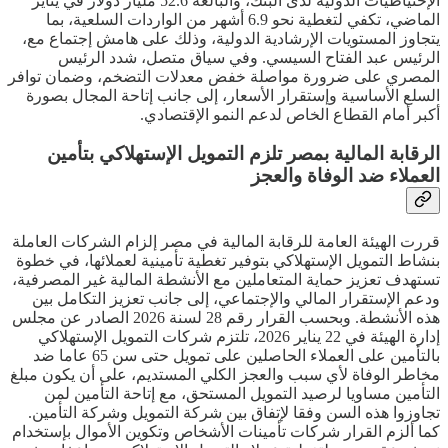
الإحتياطيات الدولية لدى البنك، والبالغة 52.6 مليار دولار في يناير
الماضي، تكفي لتغطية نحو 6.9 أشهر من الواردات السلعية، بما
يتجاوز المستويات الإرشادية الدولية، وذلك على هامش إجتماع مع،
الرئيس عبد الفتاح السيسي. وفي سياق متصل، شدد الرئيس
المصري على ضرورة مواصلة خفض معدلات التضخم، وضمان توافر
السلع الأساسية وإستقرار الأسعار، إلى جانب إتاحة المجال بصورة
أكبر أمام القطاع الخاص لدعم النمو الإقتصادي.
الرقابة المالية بمصر تلزم التمويل الإستهلاكي بتأمين
العملاء ضد الوفاة والعجز
قررت الهيئة العامة للرقابة المالية في مصر إلزام الشركات العاملة
بنشاط التمويل الإستهلاكي بتوفير تغطية تأمينية لعملائها، في خطوة
تستهدف تعزيز حماية المتعاملين مع الأنشطة المالية غير المصرفية،
ودعم الإستقرار المالي والإجتماعي، إلى جانب تعزيز التكامل بين
هذه الأنشطة. وبحسب القرار رقم 28 لسنة 2026 الصادر عن مجلس
إدارة الهيئة في 22 يناير 2026، تلتزم شركات التمويل الإستهلاكي
بالتأمين على العملاء الحاصلين على تمويل حتى سن 65 عاما ضد
مخاطر الوفاة لأي سبب والعجز الكلي المستديم، على أن يكون مبلغ
التأمين مساويا لرصيد التمويل المستحق، مع إتاحة التأمين لمن
تجاوزوا هذه السن وفقا لإتفاق بين شركة التمويل وشركة التأمين.
كما ألزم القرار شركات تأمينات الأشخاص وتكوين الأموال بإستخدام