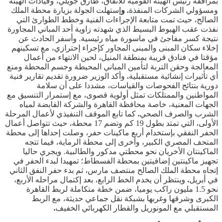
بمرافقة رئيس الهيئة القومية للأنفاق، طارق جويلي، وقيادات الهيئة
ومسؤولي الشركات المنفذة
. و
إستهلت الجولة بزيارة محطة الملك
الصالح، حيث تمت متابعة الإجراءات الفنية وخطط الطوارئ التي
نفذت عقب الهبوط البسيط الذي شهدته زاوية أحد المباني المجاورة
نتيجة كسر مفاجئ في ماسورة مياه رئيسية. وأسفر الحادث عن
إخلاء سكان المبنى والمبنى المجاور كإجراء إحترازي، مع تسكينهم
مؤقتا في فنادق قريبة بمنطقة المنيل، لحين الانتهاء من أعمال
المعالجة وحقن التربة لتأمين المباني المحيطة وجسم المحطة ومنع
أي تأثيرات إنشائية مستقبلية
.
وأكد الوزير ضرورة تقديم تقارير فنية
دورية بنتائج الفحوصات والقياسات، مشددا على أن سلامة
المواطنين والممتلكات تمثل أولوية قصوى، مع إستمرار التنسيق مع
الجهات المعنية، خاصة محافظة القاهرة والشركة القابضة لمياه
الشرب والصرف الصحي
.
كما تابع الموقف التنفيذي لأعمال المرحلة
الأولى، التي تمتد بطول 19 كم وتضم 17 محطة، حيث تتواصل أعمال
الحفر النفقي بإستخدام أربع ماكينات حفر، وصلت إحداها إلى محطة
المتحف المصري الكبير، وأخرى إلى محطة الرماية، فيما تتجه
الماكينتان الأخريان نحو محطتي مدكور والطالبية. ويجري حاليا
تجهيز ماكينتين إضافيتين بمحطة الفسطاط؛ تمهيدا لبدء الحفر في
إتجاه محطة الملك الصالح منتصف مارس، ثم بدء حفر النفق الثاني
في أبريل
.
وينتظر أن يخدم الخط الرابع، بعد إكتمال مراحله الأربع،
نحو 1.5 مليون راكب يوميا، ضمن خطة متكاملة لربط القاهرة
الكبرى وشرقها وغربها بشبكة نقل جماعي حديثة، مع الربط
المستقبلي مع المونوريل والقطار الكهربائي الخفيف
.