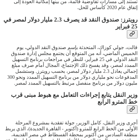
تستند إلى مسارات تفاوضية قائمة، من بينها إمكانية العودة إلى
إتفاق عام 2020 كأساس للحل.
رويترز: صندوق النقد قد يصرف 2.3 مليار دولار لمصر في
25 فبراير
قالت، جولي كوزاك، المتحدثة بإسم صندوق النقد الدولي، يوم
الخميس الماضي، أنه من المتوقع أن يجتمع مجلس إدارة صندوق
النقد الدولي في 25 فبراير، للنظر في مراجعات برنامج التسهيل
الممدد لمصر، وقد يفسح ذلك الإجتماع، المجال أمام صرف مبلغ
إجمالي يعادل 2.3 مليار دولار لمصر، بحسب رويترز. وستشمل
المدفوعات نحو ملياري دولار من برنامج التسهيل الممدد ونحو 300
مليون دولار من برنامج منفصل مرتبط بالتسهيل الممدد لمصر.
وزير النقل يتابع إجراءات التعامل مع هبوط مبنى قرب
خط المترو الرابع
أجرى وزير النقل، كامل الوزير، جولة تفقدية بمشروع المرحلة
الأولى من الخط الرابع للمترو (أكتوبر - القاهرة الجديدة)، الذي يربط
منطقة السادس من أكتوبر بمحطة الفسطاط في مصر القديمة،