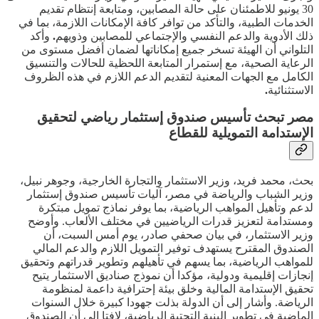
30 يونيو للاطمئنان على حالة المصابين، ومتابعة إنتظام تقديم
الخدمات الطبية، والتأكد من توافر كافة الإمكانات اللازمة، بما في
ذلك الأدوية والدعم النفسي والإجتماعي للمصابين وذويهم
.
وأكد
التلواني أن الهيئة تسخر جميع إمكاناتها لضمان أفضل مستوى من
الرعاية الصحية، مع إستمرار المتابعة اللحظية للحالات والتنسيق
الكامل مع الجهات المعنية لتقديم الدعم اللازم في هذه الظروف
الاستثنائية
.
مصر تبحث تأسيس صندوق إستثمار رياضي لتحقيق
الإستدامة التمويلية للقطاع
بحث، محمد فريد، وزير الاستثمار والتجارة الخارجية، وجوهر نبيل،
وزير الشباب والرياضة في مصر، آليات تأسيس صندوق إستثمار
لدعم وتأهيل المواهب الرياضية، بما يوفر نماذج تمويل مبتكرة
ومستدامة لتعزيز قدرات الرياضيين في مختلف الألعاب. وأوضح
وزير الاستثمار، في بيان صحفي صادر، يوم أمس السبت، أن
الصندوق المقترح يستهدف توفير التمويل اللازم والدعم المالي
للمواهب الرياضية، بما يسهم في تأهيلهم وتطوير قدراتهم وتحقيق
إنجازات إقليمية ودولية، مؤكدا أن نموذج صناديق الاستثمار يتيح
تحقيق الإستدامة المالية وخلق بيئة إحترافية داعمة لمنظومة
الرياضة. وأشار إلى أن الدولة بذلت جهودا كبيرة خلال السنوات
الماضية في تطوير البنية التحتية الرياضية، لافتا إلى أن الصندوق