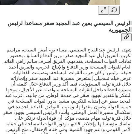
الرئيس السيسي يعين عبد المجيد صقر مساعدا لرئيس
الجمهورية
شهد، الرئيس عبدالفتاح السيسي، مساء يوم أمس السبت، مراسم
تكريم، الفريق أول عبد المجيد صقر، وزير الدفاع السابق، بحضور
قيادات القوات المسلحة، يتقدمهم، الفريق أشرف سالم زاهر، القائد
العام للقوات المسلحة وزير الدفاع والإنتاج الحربي، والفريق أحمد
خليفة، رئيس أركان حرب القوات المسلحة. وتضمنت الفعاليات
عرض فيلم تسجيلي إستعرض مسيرة عبد المجيد صقر وإنجازاته
خلال فترة توليه المسؤولية، فيما أكد وزير الدفاع خلال كلمته أن
مسيرة العطاء داخل القوات المسلحة متواصلة عبر الأجيال، موجها
الشكر والتقدير لجهود صقر في خدمة الوطن. من جانبه، أعرب عبد
المجيد صقر عن إمتنانه للتكريم، مشيدا بدور القوات المسلحة في
حماية الدولة وصون مقدراتها، ومتمنيا التوفيق للقيادة الجديدة في
إستكمال مسيرة العمل الوطني. وأشاد الرئيس السيسي بجهود صقر
خلال فترة توليه مهام منصبه، مؤكدا أن قوة الدولة ترتكز على
تماسك مؤسساتها وإخلاص قادتها، ودور القوات المسلحة في حماية
الأمن القومي ودعم جهود التنمية. وفي ختام الإحتفال، منح الرئيس