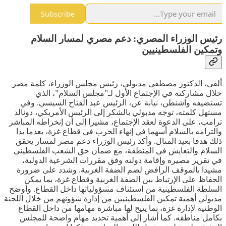
Subscribe
رئيس الوزراء المصري: دعم مصري لمسار السلام
وتمكين الفلسطينيين
ألقى، الدكتور مصطفى مدبولي، رئيس مجلس الوزراء، كلمة مصر
خلال مشاركته في الإجتماع الأول لـ”مجلس السلام”، الذي
تستضيفه واشنطن، نيابة عن، الرئيس عبد الفتاح السيسي. وفي
مستهل كلمته، توجه مدبولي بالشكر إلى الرئيس الأمريكي، دونالد
ترامب، على الدعوة لعقد الإجتماع، مشيرا إلى أن إنخراطه المباشر
والتزامه بالسلام أسهما في إنهاء الحرب في قطاع غزة، بعدما بدا
ذلك هدفا بعيد المنال. وأكد رئيس الوزراء دعم مصر لمسار يحقق
السلام والتعايش في المنطقة، مع ضمان حق الشعب الفلسطيني
في تقرير مصيره وإقامة دولته وفق مقررات الشرعية الدولية،
مشيدا بالموقف الرافض لضم الضفة الغربية. وشدد على ضرورة
الحفاظ على الإرتباط بين الضفة الغربية وقطاع غزة، بما يمكن
السلطة الفلسطينية من استئناف مسؤولياتها داخل القطاع. وأوضح
مدبولي أهمية تمكين الفلسطينيين من إدارة شؤونهم من خلال اللجنة
الوطنية لإدارة غزة، بما يتيح لها مباشرة مهامها من داخل القطاع
بكامل مناطقه. كما أشار إلى أهمية تحديد مهام واضحة للمجلس