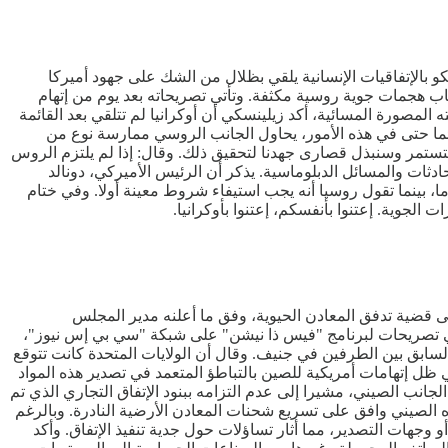
 بالإتفاقيات الإنسانية يلقي بظلال من الشك على جهود أميركا
قاب هجمات جوية روسية مكثفة. وتأتي تصريحاته بعد يوم من إتهام
صورة المسائية، أكد زيلينسكي أن أوكرانيا لم تتلقي بعد القائمة
ائما حتى في هذه الأمور، يحاول الجانب الروسي ممارسة نوع من
 ستستمر وسنبذل قصارى جهدنا لتحقيق ذلك. وقال: إذا لم يلتزم الروس
ادثات والمسائل الدبلوماسية. يذكر أن الرئيس الأميركي، دونالد
ضغط على كل من أوكرانيا وروسيا للتوصل إلى تسوية. وتقول أوكرانيا أنها تدعم دعوة الولايات المتحدة لوقف إطلاق النار لمدة 30 يوما، بينما تقول روسيا أنه يجب استيفاء شروط معينة أولا. وفي ختام
الجوية. إعتنوا بأنفسكم، إعتنوا بأوكرانيا.
على قضية تدفق المعادن الحيوية، وفق ما أعلنه مدير المجلس
 في تصريحات لبرنامج "فيس ذا نيشن" على شبكة "سي بي إس نيوز"،
 السابق بين الطرفين في جنيف. وقال أن الولايات المتحدة كانت تتوقع
ي ظل إتهامات أمريكية للصين بالتباطؤ المتعمد في تصدير هذه المواد
انب الصيني، مشيرا إلى عدم التزامه ببنود الإتفاق التجاري الذي تم
 الصيني وافق على تسريع شحنات المعادن الأرضية النادرة. وبالرغم
جهات التصدير، مما أثار تساؤلات حول جدية تنفيذ الإتفاق. وأكد