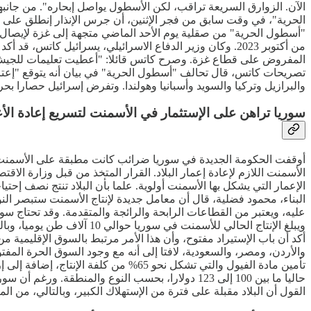
الآن. الزوارق السريعة تراقب، لكن الأسطول يواصل إبحاره". من جانبها
الحرية"، في وقت سابق من فجر الإثنين، أن جرس الإنذار إنطلق على م
"أسطول الحرية" من صقلية يوم الأحد الماضي متجهة إلى غزة لإيصال
من أكتوبر 2023. وكان وزير الدفاع الاسرائيلي، يسرائيل ك
المفروض على قطاع غزة. وصرح كاتس قائلا: "أعطيت تعليمات للجيش بمن
تصريحات كاتس، قال تحالف "أسطول الحرية" في بيان أنه يتوقع "إعتر
والبرازيل وتركيا والسويد وأسبانيا وهولندا. وتفرض إسرائيل حصارا بحريا على غزة منذ ما قبل هجوم السابع م
سوريا تراهن على الإستثمار في الأسمنت لتسريع إعادة الأع
أوقفت الحكومة الجديدة في سوريا ضرائب كانت مطبقة على الأسمنت، ف
الأسمنت اللازم لإعادة إعمار البلاد. القرار المتخذ من قبل وزارة ا
الإعمار التي يشكل بها الأسمنت أولوية. علما بأن البلاد تنتج نصف إحتي
البناء، محمود فضلية، قال أن معامل جديدة لإنتاج الأسمنت ستبصر النو
ويبلغ الإنتاج الحالي للأس
أكد أن باب الإستيراد مفتوح، وأن هذا الأمر مرتبط بالسوق الإقليمية
والأردن، ومصر، والسعودية، لافتا إلى أنه مع وجود السوق الحرة الم
تأمين مادة الفيول والتي تشكل نحو 65
حاليا ما بين 100 إلى 123 دولارا، بحسب النوع والم
القول أن البلاد مقبلة على فترة من الإستهلاك الكبير، وبالتالي، من المتوقع أن تتسم إحتياجاتها بالتزايد