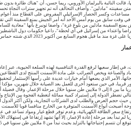
، قالت النائبة بالبرلمان الأوروبي، ريما حسن، أن "هناك طائرة بدون 
تن سفينته "مادلين". وأضاف التحالف أنه تم تجهيز سترات النجاة تحسبا
 مساعدات وكسر الحصار الإسرائيلي المفروض على القطاع منذ أعوام، 
اتس، قد أكد في وقت سابق من يوم أمس الأحد أنه أمر الجيش بمنع السفينة ال
ع السفينة مادلين من بلوغ غزة"، واصفا ثونبرغ بأنها "معادية للسام
اضا واعتداء من إسرائيل في أي لحظة"، داعيا حكومات دول الناشطين إ
ن أكتوبر 2023 الذي شنته حماس على إسرائيل وأشعل فتيل الحرب في القطاع.
مار
ي إطار سعيها لرفع القدرة التنافسية لهذه السلعة الحيوية، عبر إعا
لاقتصاد والصناعة ويخص الضرائب على مادة الأسمنت المنتج لدى القطاعي
اجاتها، الأمر الذي يضعها أمام خيارات عديدة على رأسها الإستثمار لتحقي
ر قريبا، في حين ستعود أخرى للعمل بعد الصيانة خلال شهرين، مؤكدا أن
عليه، ويعتبر من القطاعات الرابحة والرائجة والمتقدمة. وقد تحتاج سوريا ما بين 8 إلى 9 ملاي
منت في سوريا حوالي 10 آلاف طن يوميا، وبالتالي تضطر الدولة إلى إستيراد كمية مماثلة لتغطي
 من حيث حجم العرض والطلب لدى الشركات التجارية، ولكن أكثر الدول ال
فتوحة أصبحت أنواع الأسمنت المتوفرة من الخارج منافسا قويا للأسمنت
% من كلفة الإنتاج، إضافة إلى إرتفاع سعر الطاقة الكهربائية، وعدم توفر قطع غيار وم
نطقة. ورغم أن سوريا لم تبدأ بعد مرحلة إعادة الإعمار، إلا أنها تشهد إرتفاعا 
 بحيث تبدأ من 8 ملايين طن سنويا في 2025، حتى 15 مليون طن عام 2035.