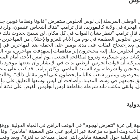
لوس
 الوطني المرسلة إلى لوس أنجلوس ستفرض "قانونا ونظاما قويين جدا"،
جرة في ولاية كاليفورنيا، قال ترامب "هناك أشخاص عنيفون، ولن نس
ات، قال ترامب "ننظر بشأن القوات في كل مكان. لن نسمح بحدوث ذلك 
 لوس أنجلوس العظيمة في يوم من الأيام للغزو والإحتلال من المهاجري
ميركي بعد إحتجاج المئات على مدى يومين على الحملة ضد المهاجرين
ة لوس أنجلوس نقل إليه محتجزون إثر مداهمات إستهدفت مهاجرين، يوم
لأميركية أن قوات الحرس الوطني بدأت في الإنتشار وأن بعضها موجود 
المحتجين والشرطة، يوم السبت الماضي. وكان ترامب قد كتب على من
مها محرضون ومثيرو شغب غالبا ما يحصلون على أجور مقابل ذلك". وقال
 الماضي، القبض على 27 محتجا رفضوا تفريق تجمعهم في وسط المدينة. وأضافت أن ليس بوسعها
ل. وألقى مكتب قائد شرطة مقاطعة لوس أنجلوس القبض على ثلاثة أشخ
دولية
تجهة إلى غزة "تتعرض لهجوم" في الوقت الراهن في المياه الدولية. وو
تصالات وبث أصوات مزعجة عبر الراديو على متن السفينة "مادلين". وقال
ور على "إكس"، اليوم الإثنين، أن "5 زوارق حربية إسرائيلية حول السفينة مادلين التي تحمل مس