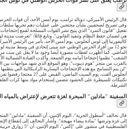
ترامب يعلق على نشر قوات الحرس الوطني في لوس أنج
قال الرئيس الأميركي، دونالد ترامب، يوم أمس الأحد، أن قوات الحرس
وفي تصريح لصحفيين بشأن محتجين على عمليات دهم تجريها سلطات اله
تفعيل "قانون التمرد" الذي يتيح نشر القوات المسلحة لقمع إحتجاج
هي لضمان حفظ النظام وتنفيذ القانون". وتابع قائلا: "تعرضت مدينة
كاليفورنيا إلى لوس أنجلوس، يوم أمس الأحد، بأمر من الرئيس الأ
نحو 12 من أفراد الحرس الوطني عند مبنى إتحادي في وسط مدين
الشغب" نظموا إحتجاجا أمامه يوم الجمعة. وأكدت القيادة الشمالية ا
بالقرب من متجر "هوم ديبوت"، وهو الموقع الذي شهد مواجهات بين 
"لن يتم التسامح مع هذه الإحتجاجات اليسارية الراديكالية التي ينظ
أنجلوس ألقت، يوم السبت
تكتيكات للسيطرة على الحشود تتضمن إستخدام مواد منها كرات الفلف
الشرطة.
السفينة "مادلين" المبحرة لغزة تتعرض لإعتراض بالمياه ال
قال تحالف "أسطول الحرية"، اليوم الإثنين، أن السفينة "مادلين" الم
إلى غزة وترشها "بمادة بيضاء مهيجة". وأشار التحالف إلى إنقطاع الإ
الفلسطينية في منش