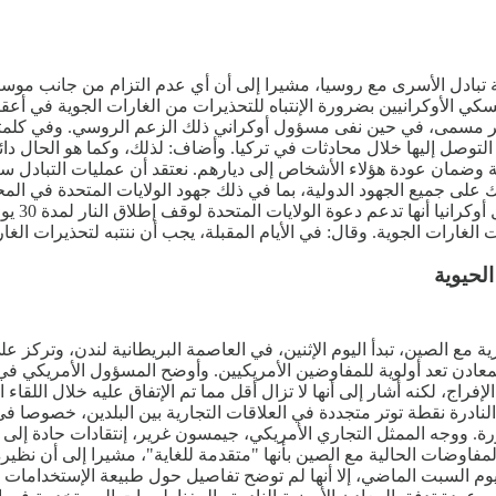
ة تبادل الأسرى مع روسيا، مشيرا إلى أن أي عدم التزام من جانب موسكو
سكي الأوكرانيين بضرورة الإنتباه للتحذيرات من الغارات الجوية في أع
 مسمى، في حين نفى مسؤول أوكراني ذلك الزعم الروسي. وفي كلمته الم
التوصل إليها خلال محادثات في تركيا. وأضاف: لذلك، وكما هو الحال د
تيجة وضمان عودة هؤلاء الأشخاص إلى ديارهم. نعتقد أن عمليات التبادل
 على جميع الجهود الدولية، بما في ذلك جهود الولايات المتحدة في المح
ترامب، ي
غارات الجوية. وقال: في الأيام المقبلة، يجب أن ننتبه لتحذيرات الغارات 
لحيوية
 مع الصين، تبدأ اليوم الإثنين، في العاصمة البريطانية لندن، وتركز 
المعادن تعد أولوية للمفاوضين الأمريكيين. وأوضح المسؤول الأمريكي
اج، لكنه أشار إلى أنها لا تزال أقل مما تم الإتفاق عليه خلال اللقاء
النادرة نقطة توتر متجددة في العلاقات التجارية بين البلدين، خصوصا ف
 ووجه الممثل التجاري الأمريكي، جيمسون غرير، إنتقادات حادة إلى الج
اوضات الحالية مع الصين بأنها "متقدمة للغاية"، مشيرا إلى أن نظيره
السبت الماضي، إلا أنها لم توضح تفاصيل حول طبيعة الإستخدامات أو و