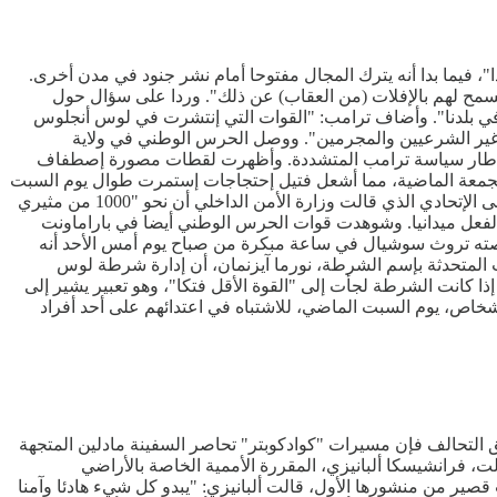
 فيما بدا أنه يترك المجال مفتوحا أمام نشر جنود في مدن أخرى.
مح لهم بالإفلات (من العقاب) عن ذلك". وردا على سؤال حول
في بلدنا". وأضاف ترامب: "القوات التي إنتشرت في لوس أنجلوس
ن غير الشرعيين والمجرمين". ووصل الحرس الوطني في ولاية
 في إطار سياسة ترامب المتشددة. وأظهرت لقطات مصورة إصطفاف
 الجمعة الماضية، مما أشعل فتيل إحتجاجات إستمرت طوال يوم السبت
الماضي. كما أظهرت لقطات مصورة أيضا وجود ما لا يقل عن ست مركبات تبدو عسكرية ودروع لمكافحة الشغب، يوم أمس الأحد، أمام المبنى الإتحادي الذي قالت وزارة الأمن الداخلي أن نحو "1000 من مثيري
بالفعل ميدانيا. وشوهدت قوات الحرس الوطني أيضا في باراماونت
صته تروث سوشيال في ساعة مبكرة من صباح يوم أمس الأحد أنه
ت المتحدثة بإسم الشرطة، نورما آيزنمان، أن إدارة شرطة لوس
 التعليق على ما إذا كانت الشرطة لجأت إلى "القوة الأقل فتكا"، وهو تعبير يشير إلى
اص، يوم السبت الماضي، للاشتباه في اعتدائهم على أحد أفراد
فق التحالف فإن مسيرات "كوادكوبتر" تحاصر السفينة مادلين المتجهة
ت، فرانشيسكا ألبانيزي، المقررة الأممية الخاصة بالأراضي
اعدات لغزة". وبعد وقت قصير من منشورها الأول، قالت ألبانيزي: "يبدو كل شيء هادئا وآمنا