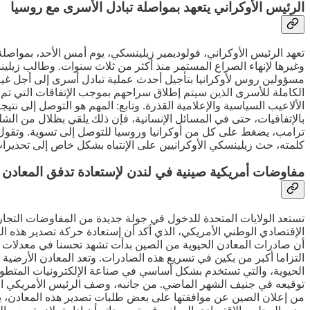
الرئيس الأوكراني يتعهد بمواصلة تبادل الأسرى مع روسيا
تعهد الرئيس الأوكراني، فولوديمير زيلينسكي، يوم أمس الأحد، بمواصل
وغيرها لإنهاء الصراع المستمر منذ أكثر من ثلاث سنوات. وطالب زيلين
مسؤولين روس لأوكرانيا بتأجيل أحدث عملية تبادل أسرى إلى أجل غير
الكاملة للأسرى الذين سيتم إطلاق سراحهم بموجب الإتفاقات التي تم 
الألاعيب السياسية والإعلامية القذرة. وتابع: المهم هو التوصل إلى ن
بالإتفاقيات، حتى في المسائل الإنسانية، فإن ذلك يلقي بظلال من الشك
كلمته، حث زيلينسكي الأوكرانيين على الإنتباه بشكل خاص إلى تحذيرات ال
مفاوضات أمريكية صينية في لندن لإستعادة تدفق المعادن ا
تستعد الولايات المتحدة للدخول في جولة جديدة من المفاوضات التجارية
الإقتصادي الوطني الأمريكي، الذي أكد أن إستعادة حركة تصدير هذه 
أن صادرات المعادن الحيوية من الصين بدأت تشهد تحسنا في معدلات الإفر
التزاما أكبر من بكين في تسريع هذه الصادرات. وتعد المعادن الأرضية 
الحيوية، والتي تستخدم بشكل أساسي في صناعة الإلكترونيات المتطورة.
توقيعه في جنيف الشهر الماضي. من جانبه، وصف الرئيس الأمريكي المف
من إعلان الصين عن موافقتها على بعض طلبات تصدير هذه المعادن، يوم 