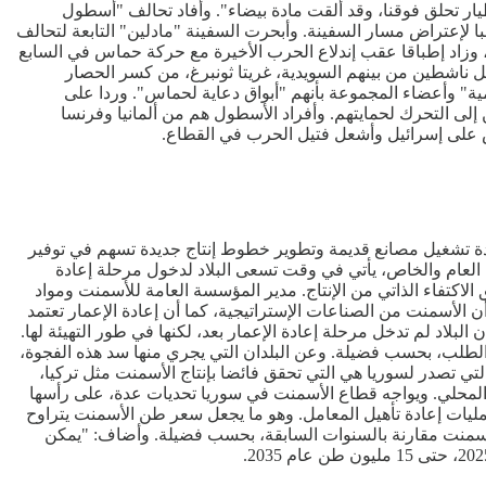
طيار تحلق فوقنا، وقد ألقت مادة بيضاء". وأفاد تحالف "أسطول
 لإعتراض مسار السفينة. وأبحرت السفينة "مادلين" التابعة لتحالف
وزاد إطباقا عقب إندلاع الحرب الأخيرة مع حركة حماس في السابع
تي تقل ناشطين من بينهم السويدية، غريتا ثونبرغ، من كسر الحصار
ية" وأعضاء المجموعة بأنهم "أبواق دعاية لحماس". وردا على
لى التحرك لحمايتهم. وأفراد الأسطول هم من ألمانيا وفرنسا
دة تشغيل مصانع قديمة وتطوير خطوط إنتاج جديدة تسهم في توفير
ن العام والخاص، يأتي في وقت تسعى البلاد لدخول مرحلة إعادة
ق الاكتفاء الذاتي من الإنتاج. مدير المؤسسة العامة للأسمنت ومواد
 الأسمنت من الصناعات الإستراتيجية، كما أن إعادة الإعمار تعتمد
ين طن سنويا خلال مرحلة الإعمار. وقال فضيلة أن البلاد لم تدخل مرحلة إعادة الإعمار بعد، لكنها في طور التهيئة لها.
ة الفجوة بين الإنتاج والطلب، بحسب فضيلة. وعن البلدان التي يجري منها سد هذه الفجوة،
تي تصدر لسوريا هي التي تحقق فائضا بإنتاج الأسمنت مثل تركيا،
 المحلي. ويواجه قطاع الأسمنت في سوريا تحديات عدة، على رأسها
واد تساعد في عمليات إعادة تأهيل المعامل. وهو ما يجعل سعر طن الأسمنت يتراوح
في إستهلاك الأسمنت مقارنة بالسنوات السابقة، بحسب فضيلة. وأضاف: "يمكن