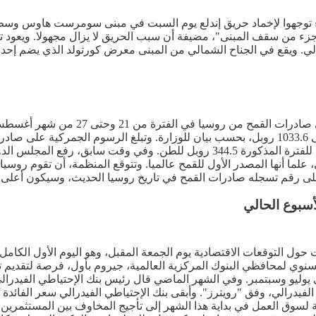
فاء في لندن أن 15 سيارة إطفاء ونحو 100 رجل إطفاء توجهوا لإخماد حريق إندلع يوم السبت ف
ي. ويقع في الجناح الشمالي من المبنى معرض كورتولد الذي يضم إحدى
روبل للطن؛ وهو أدنى مستوى منذ العام 2021، أما للذرة فتبلغ الرسوم للفترة المذكو
سبوع الحالي
حول التوقعات الاقتصادية يوم الجمعة المقبل، وهو اليوم الأول الكامل
لسنوي لمحافظي البنوك المركزية العالمية، جيروم بأول، فرصة لتقديم 
يو وسبتمبر. وفي الشهر الماضي قال رئيس بنك الإحتياطي الفيدرالي 
لسوق العمل في بداية هذا الشهر إلى تأجيج المخاوف بين المستثمرين 