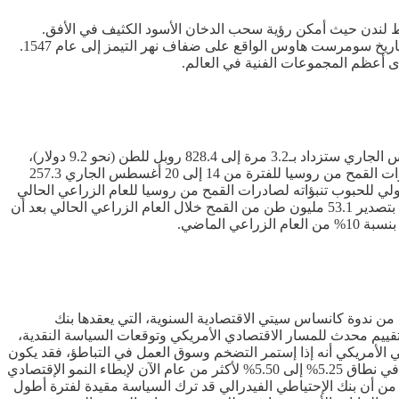
ي مبنى سومرست هاوس وسط لندن حيث أمكن رؤية سحب الدخان الأسود الكثيف في الأفق.
وذكرت الإدارة في بيان "تتصدى الطواقم لألسنة اللهب الموجودة في جزء من سقف المبنى"، مضيفة أن سبب الحريق لا يزال مجهولا. ويعود تاريخ سومرست هاوس الواقع على ضفاف نهر التيمز إلى عام 1547.
 أعظم المجموعات الفنية في العالم.
كشفت بيانات لوزارة الزراعة الروسية، عن أن الرسوم الجمركية على صادرات القمح من روسيا في الفترة من 21 وحتى 27 من شهر أغسطس الجاري ستزداد بـ3.2 مرة إلى 828.4 روبل للطن (نحو 9.2 دولار)،
كما ستصعد الرسوم الجمركية على صادرات الذرة بنحو ثلاث مرات إلى 1033.6 روبل، بحسب بيان للوزارة. وتبلغ الرسوم الجمركية على صادرات القمح من روسيا للفترة من 14 إلى 20 أغسطس الجاري 257.3
رة 344.5 روبل للطن. وفي وقت سابق، رفع المجلس الدولي للحبوب تنبؤاته لصادرات القمح من روسيا للعام الزراعي الحالي
وتوقع أن تستحوذ روسيا على ربع صادرات القمح العالمية للمرة الأولى، علما أنها المصدر الأول للقمح عالميا. وتتوقع المنظمة، أن تقوم روسيا بتصدير 53.1 مليون طن من القمح خلال العام الزراعي الحالي بعد أن
 من ندوة كانساس سيتي الاقتصادية السنوية، التي يعقدها بنك
تقييم محدث للمسار الاقتصادي الأمريكي وتوقعات السياسة النقدية،
الأمريكي أنه إذا إستمر التضخم وسوق العمل في التباطؤ، فقد يكون
خفض أسعار الفائدة على الطاولة في الإجتماع المقبل لبنك الإحتياطي الفيدرالي، وفق "رويترز". وأبقى بنك الإحتياطي الفيدرالي سعر الفائدة في نطاق 5.25% إلى 5.50% لأكثر من عام الآن لإبطاء النمو الإقتصادي
من أن بنك الإحتياطي الفيدرالي قد ترك السياسة مقيدة لفترة أطول