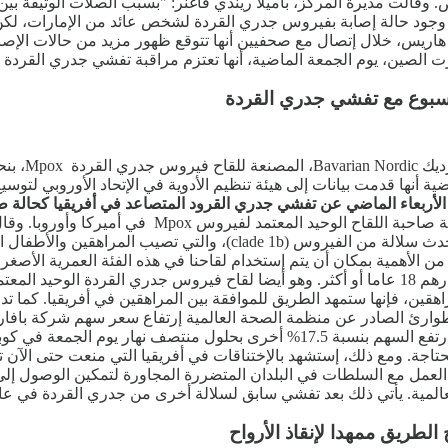
قالت مديرة المركز، باميلا ريندي فاغنر: "بسبب الصلات الوثيقة بين أ
ة وجود حالة إصابة بفيروس جدري القردة لشخص عائد من الإمارات، لكن لم
ة، مارغريت هاريس، خلال إتصال مع صحفيين أنها تتوقع ظهور مزيد من حالات
لصين، يوم الجمعة الماضية، أنها تعتزم مراقبة تفشي جدري القردة بين
الأربعاء الماضي عن تفشي جدري القرود المتصاعد في أفريقيا كحالة طو
، بما عزز من أداء أسهم الشركة صاحبة اللقاح
ص تقل أعمارهم عن 18 عاما، لذلك سيكون من الأهمية بمكان أن يتم إستخدام لقاحنا في هذه ا
بإسم إيمفانيكس، معتمد حاليا للإستخدام فقط للبالغين الذين تبلغ أعمارهم 18 عاما أو أكثر. وهو أيضا ل
راهقين، فإنها ستمهد الطريق للموافقة بين المراهقين في أفريقيا. كما ت
الرعاية الصحية الأخرى، وسط تصورات للطلب المتزايد على اللقاح. وإرتفع السهم بنس
حتاجة. ومع ذلك، إستشهد بالإختناقات في أفريقيا التي منعت حتى الآن ت
لطريق ممهدا لإنقاذ الأرواح