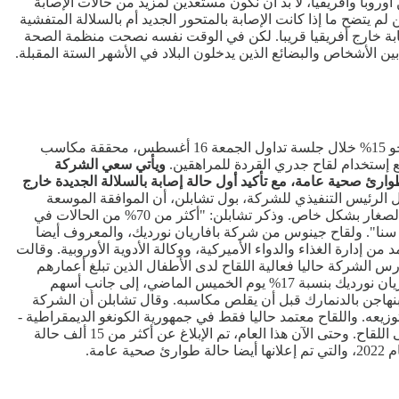
وروبا وأفريقيا، لا بد أن نكون مستعدين لمزيد من حالات الإصابة
 يتضح ما إذا كانت الإصابة بالمتحور الجديد أم بالسلالة المتفشية
 الإصابة خارج أفريقيا قريبا. لكن في الوقت نفسه نصحت منظمة الصحة
 الأشخاص والبضائع الذين يدخلون البلاد في الأشهر الستة المقبلة.
إرتفعت أسعار أسهم شركة التكنولوجيا الحيوية الدنماركية بافاريان نورديك Bavarian Nordic، المصنعة للقاح فيروس جدري القردة Mpox، بنحو 15% خلال جلسة تداول الجمعة 16 أغسطس، محققة مكاسب
ويأتي سعي الشركة
ارئ صحية عامة، مع تأكيد أول حالة إصابة بالسلالة الجديدة خارج
 الوحيد المعتمد لفيروس Mpox في أميركا وأوروبا. وقال الرئيس التنفيذي للشركة، بول تشابلن، أن الموافقة الموسعة
للأطفال من سن 12 إلى 17 عاما ستكون حاسمة في معالجة تفشي أحدث سلالة من الفيروس (clade 1b)، والتي تصيب المراهقين والأطفال الصغار بشكل خاص. وذكر تشابلن: "أكثر من 70% من الحالات في
لفئة العمرية الأصغر سنا". ولقاح جينوس من شركة بافاريان نورديك، والمعروف أيضا
قاح فيروس جدري القردة الوحيد المعتمد من إدارة الغذاء والدواء الأميركية، ووكالة الأدوية الأوروبية. وقالت
درس الشركة حاليا فعالية اللقاح لدى الأطفال الذين تبلغ أعمارهم
عامين أو أكثر، ومن المقرر ظهور النتائج العام المقبل. وشهد إعلان الطوارئ الصادر عن منظمة الصحة العالمية إرتفاع سعر سهم شركة بافاريان نورديك بنسبة 17% يوم الخميس الماضي، إلى جانب أسهم
بة 17.5% أخرى بحلول منتصف نهار يوم الجمعة في كوبنهاجن بالدنمارك قبل أن يقلص مكاسبه. وقال تشابلن أن الشركة
وزيعه. واللقاح معتمد حاليا فقط في جمهورية الكونغو الديمقراطية -
مركز تفشي المرض - وكذلك نيجيريا. وقال تشابلن أن الشركة تواصل العمل مع السلطات في البلدان المتضررة المجاورة لتمكين الوصول إلى اللقاح. وحتى الآن هذا العام، تم الإبلاغ عن أكثر من 15 ألف حالة