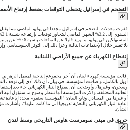
التضخم في إسرائيل يتخطى التوقعات بضغط إرتفاع الأسعا
قفزت معدلات التضخم في إسرائيل مجددا في يوليو الماضي مما يقلل 
المستهلكين في ي
بلا تغيير خلال الإجتماعات التالية وعزا ذلك إلى التوتر الجيوسياسي
إنقطاع الكهرباء عن جميع الأراضي اللبنانية
أويل بالكامل. وأضافت المؤسسة، في بيان، أن ذلك أدى إلى توقف التغذ
وسجون، وغيرها). وأوضحت أن إنقطاع التيار الكهربائي جاء بعد إستنفا
الحالية المختلفة. وذكرت المؤسسة أنها تنتظر وضوح ما ستؤول إليه ال
أو غيرها من المصادر. وتابع البيان: "المؤسسة ستقوم مجددا بإعادة ت
إعادة التيار الكهربائي والتغذية تدريجيا إلى ما كانت عليها". وأشارت 
الشأن.
حريق في مبنى سومرست هاوس التاريخي وسط لندن