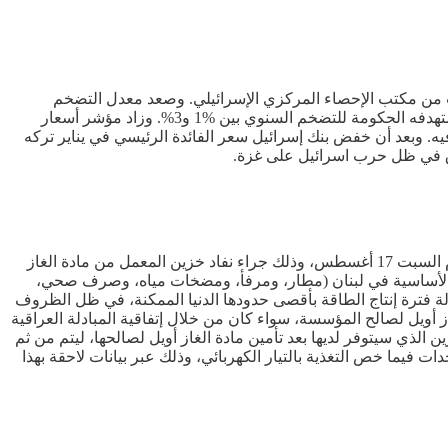
ت من مكتب الإحصاء المركزي الإسرائيلي. وصعد معدل التضخم
السنوي إلى 3.2% الشهر الماضي ليتجاوز توقعات بإرتفاعه بنسبة 3.1%، ومقارنة بنسبة 2.9% المسجلة في يونيو، وبما يتخطى النطاق الذي تستهدفه الحكومة للتضخم السنوي بين %1 و3%. وزاد مؤشر أسعار
غذاء والسكن والنقل والترفيه. وبعد أن خفض بنك إسرائيل سعر الفائدة الرئيسي في يناير تركه
نفاق في ظل حرب اسرائيل على غزة.
قالت مؤسسة كهرباء لبنان أن أخر مجموعة إنتاجية لمعمل الزهراني متبقية على الشبكة الكهربائية خرج بالكامل عن الخدمة قسريا ظهر يوم السبت 17 أغسطس، وذلك جراء نفاد خزين المعمل من مادة الغاز
رافق الأساسية في لبنان (مطار، ومرفأ، ومضخات مياه، وصرف صحي،
لة فترة إنتاج الطاقة بأقصى حدودها الدنيا الممكنة، في ظل الظروف
 أويل لصالح المؤسسة، سواء كان من خلال إتفاقية المبادلة العراقية
لذي سيتوفر لديها بعد تأمين مادة الغاز أويل لصالحها، ليتم من ثم
ات فيما خص التغذية بالتيار الكهربائي، وذلك عبر بيانات لاحقة بهذا