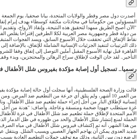
المسؤولين من حكوماتنا في محادثات مكثفة كوسطاء بهدف إبرام إتفاق ل
"الآن أصبح الطريق ممهدا لتحقيق هذه النتيجة، وإنقاذ الأرواح، وتقديم
نقاط الإتفاق التي تحققت خلال الأسبوع السابق، ويسد الفجوات المتبقية 
ذلك الترتيبات لتنفيذ الجزئيات الإنسانية الشاملة للإتفاق، بالإضافة 
القاهرة قبل نهاية الأسبوع المقبل أملين التوصل إلى إتفاق وفقا للش
التأخير.. لقد حان الوقت لإطلاق سراح الرهائن والمحتجزين، وبدء وقف إط
رسميا.. تسجيل أول إصابة مؤكدة بفيروس شلل الأطفال ف
من العمر 10 أشهر، ولم يتلق أي جرعة من التطعيم ضد المرض
إنسانية لإطلاق النار من أجل إجراء حملة تطعيم ضد شلل الأطفال. ون
غزة سيتطلب جهودا ضخمة ومنسقة وعاجلة. وأضاف: "هدنة من أجل الت
الحملة لمنع إنتشار شلل الأطفال والحد من ظهوره في ظل الدمار ا
من هذا الشهر، أنه تم إكتشاف فيروس شلل الأطفال في مياه الصرف ا
شديد العدوى يمكن أن يهاجم الجهاز العصبي ويسبب الشلل. وينتقل ع
الرضع دون سن الثانية، وذلك مع توقف حملات التطعيم العادية بسبب الحرب