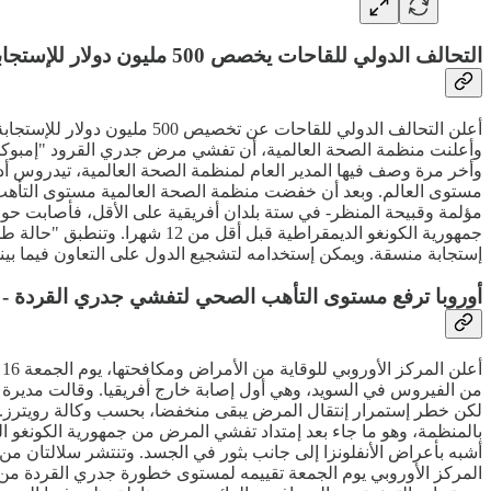
التحالف الدولي للقاحات يخصص 500 مليون دولار للإستجابة لوباء جدري القرود
أعلن التحالف الدولي للقاحا
مستوى العالم. وبعد أن خفضت منظمة الصحة العالمية مستوى التأهب ب
جمهورية الكونغو الديمقراطية 
إستجابة منسقة. ويمكن إستخدامه لتشجيع الدول على التعاون فيما بينها
أوروبا ترفع مستوى التأهب الصحي لتفشي جدري القردة - 
أ
من الفيروس في السويد، وهي أول إصابة خارج أفريقيا. وقالت مديرة هيئ
أشبه بأعراض الأنفلونزا إلى جانب بثور في الجسد. وتنتشر سلالتان من
المركز الأوروبي يوم الجمعة تقييمه لمستوى خطورة جدري القردة من