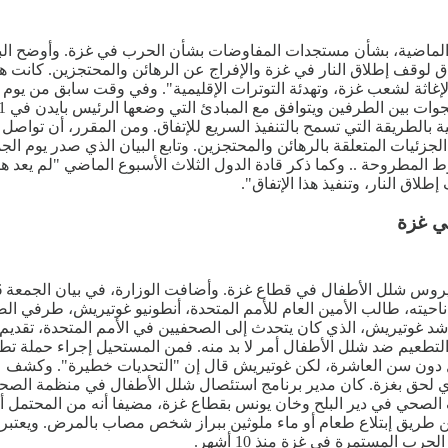
وقف إطلاق النار في غزة والإفراج عن الرهائن والمحتجزين. كانت هذه ا
 الإغاثة لشعب غزة، وتهدئة التوترات الإقليمية". وفي وقت سابق من يوم
بالطريقة التي تسمح بالتنفيذ السريع للإتفاق. ومن المقرر، أن تواصل ال
إلى الجزئيات المتعلقة بالرهائن والمحتجزين. وتابع البيان الذي صدر يو
روط المطروحة .. وكما ذكر قادة الدول الثلاث الأسبوع الماضي "لم يعد
لاق النار، وتنفيذ هذا الإتفاق".
ي غزة
. ومن ناحيته، طالب الأمين العام للأمم المتحدة، أنطونيو غوتيريش، طر
اشد غوتيريش، الذي كان يتحدث إلى الصحفيين في الأمم المتحدة، تقديم
طعيم ضد شلل الأطفال أمر لا بد منه. فمن المستحيل إجراء حملة ت
لذي لحق بغزة. كان مدير برنامج استئصال شلل الأطفال في منظمة ال
لصحي في دير البلح وخان يونس بقطاع غزة، مضيفا أنه من المحتمل أن
ن طريق إبتلاع طعام أو ماء ملوثين ببراز شخص مصاب بالمرض. ويعتبر
 المستمرة في غزة منذ 10 أشهر.