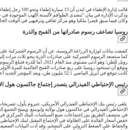
قالت إدارة الإط
وكان فيما سبق قصرا ملكيا وهو مركز ثقافي وترفيهي في الوقت الحال
روسيا تضاعف رسوم صادراتها من القمح والذرة
كانت تتوقع في أبريل الماضي 52.1 مليون طن، ويعد المؤشر الجديد أعلى رقم تسجله صادرات القمح في تاريخ روسيا الحديث، وسيكون أعلى بنسبة 10% من العام الزراعي الماضي.
رئيس الإحتياطي الفيدرالي يتصدر إجتماع جاكسون هول الأ
يلقي رئيس بنك الإحتياطي الفيدرالي الأمريكي، جيروم بأول، تصريحات 
الإحتياطي الفيدرالي في جاكسون هول بولاية وايومنغ. ويمنح التجمع ا
في منتصف الطريق بين إجتماعات صنع السياسات للبنك المركزي في يول
والحفاظ على الضغط النزولي على التضخم. وقد أدت البيانات الضعيفة 