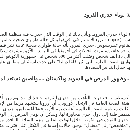
ت عن تخصيص 500 مليون دولار للإستجابة لوباء جدري القرود. ويأتي ذلك في الوقت التي حذرت
وأعلنت منظمة الصحة العالمية، أن تفشي مرض جدري القرود "إمبوكس" (mpox) سريع الإنتشار في 
عد عام، إستمرت الحالات في أفريقيا في التزايد. والآن، إنتشرت سل
مؤلمة وقبيحة المنظر- في ستة بلدان أفريقية على الأقل، فأصابت 
قبل أقل من 12 شهرا. وتنطبق "حالة طوارئ الصحة العامة التي تثير قلقا دوليا" على حد
 حيال التدابير المضادة.
- وظهور المرض في السويد وباكستان - - والصين تستعد لم
علن المركز الأوروبي للوقاية من الأمراض ومكافحتها، يوم الجمعة 16 أغسطس، رفع درجة التأهب من جدري 
ة الصحة العامة في الإتحاد الأوروبي، أن أوروبا ستشهد مزيدا من الإصا
لكن خطر إستمرار إنتقال المرض يبقى منخفضا،
 جدري القردة في الكونغو خلال الوقت الحالي، وهما السلالة الوافدة م
 "منخفض" إلى "معتدل" لوجود حالات إصابة في التكتل على فترات متب