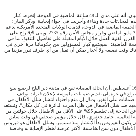
أصدرت دول مصر وقطر والولايات المتحدة، بيانا صحفيا، يوم الجمعة الماضية، بشأن مستجدات المفاوضات بشأن الحرب في غزة. وأوضح البيان، أنه على مدى الـ 48 ساعة الماضية في الدوحة، إنخرط كبار
لمحادثات جادة وبناءة وأجريت في أجواء إيجابية. وذكر البيان:
 الجمعة الماضية في الدوحة، قدمت الولايات المتحدة الأمريكية بدعم
من دولة قطر وجمهورية مصر العربية لكلا الطرفين إقتراحا يقلص الفجوات بين الطرفين ويتوافق مع المبادئ التي وضعها الرئيس بايدن في 31 مايو الماضي وقرار مجلس الأمن رقم 2735. ويبنى الإقتراح على
فرق الفنية العمل خلال الأيام المقبلة على تفاصيل التنفيذ، بما في
م الجمعة الماضية: "سيجتمع كبار المسؤولين من حكوماتنا مرة أخرى في
 هناك وقت نضيعه ولا أعذار يمكن أن تقبل من أي طرف تبرر مزيدا من
قالت وزارة الصحة الفلسطينية، أنها سجلت أول حالة إصابة مؤكدة بفيروس شلل الأطفال في قطاع غزة. وأضافت الوزارة، في بيان الجمعة 16 أغسطس، أن الحالة المصابة تقع في مدينة دير البلح لرضيع يبلغ
في الصراع في غزة إلى تقديم ضمانات ملموسة لإعلان فترات توقف
 ضمانات على الفور. وقال إن منع واحتواء انتشار شلل الأطفال في
طعيم ضد شلل الأطفال في ظل الحرب الدائرة في كل مكان". وتستعد
الأمم المتحدة لإطلاق حملة تطعيم ضد شلل الأطفال في غزة للأطفال دون سن العاشرة، لكن غوتيريش قال إن "التحديات خطيرة". وكشف عن الحاجة إلى تطعيم 95% على الأقل من الأطفال خلال جولتين من
صحة العالمية، حامد جعفري، قال خلال مؤتمر صحفي في وقت سابق
 يكون الفيروس بدأ الإنتشار منذ سبتمبر. وشلل الأطفال هو فيروس
 الأطفال دون سن الخامسة الأكثر عرضة لخطر الإصابة به وخاصة