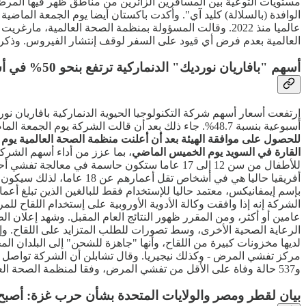
مستويات التوعية بين المسافرين الزائرين من مناطق ظهر فيها المرض. و
الوافدة (بالسلالة) كليد آي". وأكدت باكستان أيضا يوم الجمعة الماضي
عالميا منذ 2022. وقالت المسؤولة بمنظمة الصحة العالمي
العالمية بعدم فرض أي قيود على السفر لوقف إنتشار الفيروس. وذكرت ا
أسهم "بافاريان نورديك" الدنماركية ترتفع بنحو 50% في أسبوع مع تفشي جدري القردة
أسبوعية بنسبة 48.7%. جاء ذلك بعد أن قالت الشركة يوم الجمعة الماضية أنها قدمت بيانات إلى هيئة تنظيم الأدوية في الإتحاد الأوروبي لتوسيع إستخدام لقاح جدري القردة للمراهقين.
للحصول على موافقة الهيئة بعد أن أعلنت منظمة الصحة العالمية يوم 
القارة في السويد يوم الخميس الماضي
أفريقيا حاليا هي في أشخا
الشركة إنه إذا وافقت وكالة الأدوية الأوروبية على إستخدام اللقاح للم
لديها مخزونات كبيرة من اللقاح، وأنها "جاهزة للشحن" إلى البلدان الم
و537 حالة وفاة على الأقل من تفشي المرض، وفقا لمنظمة الصحة العالمية. يأتي ذلك بعد تفشي سابق لسلالة أخرى من جدري القردة في عام 2022، والتي تم إعلانها أيضا حالة طوارئ صحية عامة.
بيان لقطر ومصر والولايات المتحدة بشأن حرب غزة: أصبح ا