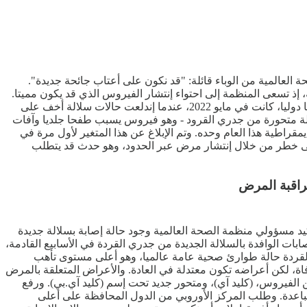
 فيه منظمة الصحة العالمية من الوباء قائلة: "قد نكون على أعتاب جائحة جديدة".
أفريقيا يمثل حالة طوارئ صحية عالمية، إذ تسعى المنظمة إلى احتواء إنتشار الفيروس الذي قد يكون مميتا.
وأخر مرة وصف فيها المدير العام لمنظمة الصحة العالمية، تيدروس أدهانوم غيبريسوس، جدري القرود بأنه حالة طوارئ صحية عامة تثير قلقا دوليا، كانت في مايو 2022، عندما إندلعت حالات سلالة أخف على
الة متحورة من جدري القرود - وهو فيروس يسبب طفحا جلديا وآفات
حوالي 15 ألف شخص وقتلت أكثر من 500 شخص في جمهورية الكونغو الديمقراطية هذا العام وحده. وتم الإبلاغ عن هذا المتغير لأول مرة في
ث استثنائي ينطوي على خطر من خلال إنتشار مرض عبر الحدود، وهو حدث قد يتطلب
راقبة المرض
القردة. جاء ذلك بعد يوم من تأكيد مسؤولي منظمة الصحة العالمية وجود حالة إصابة بسلالة جديدة
بات الوافدة بالسلالة الجديدة من جدري القردة في الأسابيع القادمة،
 بحسب وكالة رويترز. كانت منظمة الصحة العالمية أعلنت يوم الأربعاء 14 أغسطس، جدري القردة حالة طوارئ صحية عامة عالميا، وهو أعلى مستوى تأهب
بالمنظمة، وهو ما جاء بعد إمتداد تفشي المرض من جمهورية الكونغو الديمقراطية إلى دول أخرى مجاورة لها. ويمكن أن يؤدي المرض إلى الوفاة، لكن أعراضه تكون معتدلة في العادة.‭‭‭‭ ‬‬‬‬والأعراض المتعلقة بالمرض
ن الفيروس، (كليد آي)، ومتحور جديد تحت إسم (كليد آي.بي). ورفع
اعدة. وطلب المركز الأوروبي من الدول المحافظة على أعلى