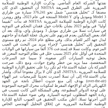
نفذتها الشركة العام الماضي. وذكرت الإدارة الوطنية للسلامة
المرورية على الطرق السريعة NHTSA أن التحقيق، الذي كان
مصنفا كـ “تحليل هندسي” شمل نحو 376,241 سيارة من طرازي
Model 3 وموديل واي Model Y المنتجة في عام 2023، وفق رويترز.
كانت الإدارة الوطنية للسلامة المرورية NHTSA قد بدأت “تقييما
أوليا” في يوليو 2023 بشأن بلاغات حول فقدان التحكم في التوجيه
في سيارات تسلا من طرازي موديل 3 وموديل واي، وذلك بعد أن
أفاد بعض المالكين بعدم قدرتهم على تحريك عجلة القيادة أو حاجتهم
لبذل جهد أكبر للقيام بذلك. وفي مطلع عام 2024، تم رفع مستوى
التحقيق إلى “تحليل هندسي” لإجراء مزيد من البحث في العيب
المزعوم. وكانت تسلا قد إستدعت 376 ألفا من سياراتها في الولايات
المتحدة في أوائل عام 2025 بسبب خلل في نظام التوجيه المعزز قد
يجعل توجيه السيارات أكثر صعوبة، لا سيما عند السرعات
المنخفضة، مما يزيد من خطر وقوع حوادث. ومع ذلك، صرحت
الشركة بأن عملية الاستدعاء لم تكن ردا على تحقيق الإدارة الوطنية
للسلامة المرورية ،NHTSA، الذي كان لا يزال مفتوحا آنذاك. وأشار
بيان الاستدعاء إلى أن تسلا أصدرت تحديثا للبرمجيات عبر الهواء
(over-the-air) يهدف إلى منع حدوث أعطال ناتجة عن الجهد
الكهربائي الزائد أو الإجهاد المفرط لمكونات محرك التوجيه الموجودة
على لوحة الدوائر المطبوعة، وهي المشكلة التي كانت تتسبب في
زيادة الجهد المطلوب لتوجيه السيارة. وفي ضوء عملية الاستدعاء
التي أجرتها تسلا، أعلن مكتب التحقيق في العيوب التابع للإدارة
الوطنية للسلامة المرورية عن إغلاق التحليل الهندسي الخاص