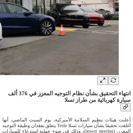
انتهاء التحقيق بشأن نظام التوجيه المعزز في 376 ألف
سيارة كهربائية من طراز تسلا
أعلنت هيئات تنظيم السلامة الأميركية، يوم السبت الماضي، أنها
أغلقت تحقيقا بشأن سيارات تسلا Tesla يتعلق بفقدان وظيفة التوجيه
المعزز، (power steering)، وذلك في ضوء عملية استدعاء للسيارات